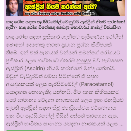
හෘද රෝග සඳහා පැරසිටමෝල් වෙනුවට ඇස්ප්‍රීන් නියම කරන්නේ
ඇයි?- හෘද රෝග විශේෂඥ වෛද්‍ය මහාචාර්ය නාමල් විජයසිංහ
හෘද රෝග සඳහා ප්‍රතිකාර ගැනීමට පැමිණෙන රෝගීන්
බොහෝ දෙනෙකු නගන ප්‍රධාන ප්‍රශ්න කිහිපයක්
තිබේ. ඉන් එක් පැනයක් වන්නේ තමන්ගේ රෝගයට
ප්‍රතිකාර ලෙස භාවිතයට එතරම් නුසුදුසු බව පැවසෙන
ඇස්ප්‍රීන් (Aspirin) නියම කරන්නේ මන්ද යන්නයි.
ඔවුන් වැඩිදුරටත් විමසා සිටින්නේ ඒ සඳහා
ආදේශකයක් ලෙස පැරසිටමෝල් (Paracetamol)
යොදාගත නොහැකිද යන්නයි. මීට දශක කිහිපයකට
පෙර සාමාන්‍ය වේදනා නාශකයක් ලෙස ඉතා ජනප්‍රියව
පැවති ඇස්ප්‍රීන් සඳහා තිබූ ජනප්‍රියත්වය වර්තමානය
වන විට පැරසිටමෝල් විසින් අත්පත් කරගෙන ඇත.
ඇස්ප්‍රීන් භාවිතය සාමාන්‍ය වේදනා නාශකයක් ලෙස …