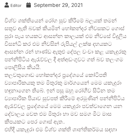
September 29, 2021
Editor
විශ්ව ශක්තියෙන් රෝග සුව කිරීමේ බලයක් තමන්
සතුව ඇති බවක් කියමින් හෝකන්දර නිවසකට ගොස්
පුරා පැය හයකට ආසන්න කාලයක් එම නිවසේ විදුලිය
විසන්ධි කර එම නිවසින් රුපියල් ලක්ෂ දහයකට
ආසන්න රන් භාණ්ඩ ඇතුළු දේපල වංචා කළ යකැදුරකු
පන්නිපිටිය ඇරැව්වල දී අත්අඩංගුවට ගත් බව තලංගම
පොලිසිය කියයි.
තලවතුගොඩ හෝකන්දර ප්‍රදේශයේ කෝටිපති
ව්‍යාපාරිකයකු තම මිතුරකු මාර්ගයෙන් මෙම යකැදුරා
හඳුනාගෙන තිබේ. ඉන් පසු ඔහු රෝගීව සිටින තම
ව්‍යාපාරික පියාව සුවපත් කිරීමේ අරමුණින් පන්නිපිටිය
ඇරැව්වල ප්‍රදේශයේ මෙම යකැදුරා පවත්වාගෙන යන
දේවාලය වෙත එම මිතුරා හා මව සමග මීට මාස
කීපයකට පෙර ගොස් ඇත..
එහිදී යකැදුරා එම විශ්ව ශක්ති ශාන්තිකර්මය සඳහා