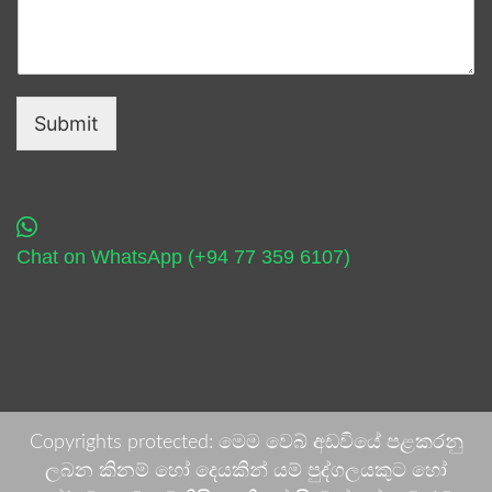
Submit
Chat on WhatsApp (+94 77 359 6107)
Copyrights protected: මෙම වෙබ් අඩවියේ පළකරනු
ලබන කිනම් හෝ දෙයකින් යම් පුද්ගලයකුට හෝ