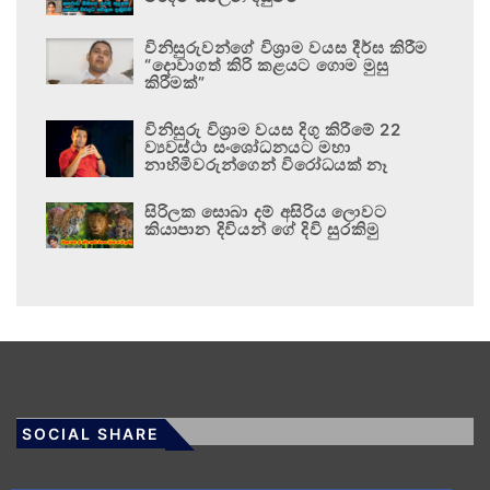
විනිසුරුවන්ගේ විශ්‍රාම වයස දීර්ඝ කිරීම
“දොවාගත් කිරි කළයට ගොම මුසු
කිරීමක්”
විනිසුරු විශ්‍රාම වයස දිගු කිරීමේ 22
ව්‍යවස්ථා සංශෝධනයට මහා
නාහිමිවරුන්ගෙන් විරෝධයක් නෑ
සිරිලක සොබා දම් අසිරිය ලොවට
කියාපාන දිවියන් ගේ දිවි සුරකිමු
SOCIAL SHARE