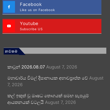
Facebook
Like us on Facebook
Youtube
Subscribe US
නවතම
කාටූන් 2026.08.07
August 7, 2026
මහාචාර්ය විමල් දිසානායක අභාවප්‍රාප්ත වේ
August
7, 2026
කල් ඉකුත් වූ ඖෂධ තොගයක් සමඟ සැපයුම්
ආයතනයක් වටලයි
August 7, 2026