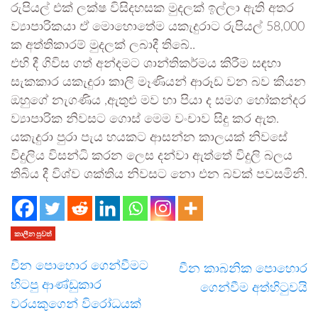
රුපියල් එක් ලක්ෂ විසිදහසක මුදලක් ඉල්ලා ඇති අතර
ව්‍යාපාරිකයා ඒ මොහොතේම යකැදුරාට රුපියල් 58,000
ක අත්තිකාරම් මුදලක් ලබාදී තිබේ..
එහි දී ගිවිස ගත් අන්දමට ශාන්තිකර්මය කිරීම සඳහා
සැකකාර යකැදුරා කාලි මෑණියන් ආරූඩ වන බව කියන
ඔහුගේ නැගණිය ,ඇතුළු මව හා පියා ද සමග හෝකන්දර
ව්‍යාපාරික නිවසට ගොස් මෙම වංචාව සිදු කර ඇත.
යකැදුරා පුරා පැය හයකට ආසන්න කාලයක් නිවසේ
විදුලිය විසන්ධි කරන ලෙස දන්වා ඇත්තේ විදුලි බලය
තිබිය දී විශ්ව ශක්තිය නිවසට නො එන බවක් පවසමිනි.
කාලීන පුවත්
චීන පොහොර ගෙන්වීමට
චීන කාබනික පොහොර
හිටපු ආණ්ඩුකාර
ගෙන්වීම අත්හිටුවයි
වරයකුගෙන් විරෝධයක්