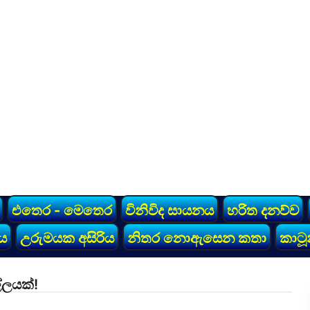
එතෙර - මෙතෙර
විනිවිද සායනය
හරිත දනව්ව
ය
උරුමයක අසිරිය
නිතර නොඇසෙන කතා
කාටූ
්ලයක්!