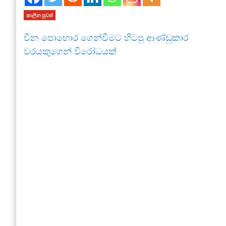
කාලීන පුවත්
චීන පොහොර ගෙන්වීමට හිටපු ආණ්ඩුකාර
වරයකුගෙන් විරෝධයක්