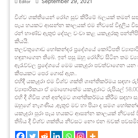
September 29, 2021
Editor
විශ්ව ශක්තියෙන් රෝග සුව කිරීමේ බලයක් තමන් ස
පැය හයකට ආසන්න කාලයක් එම නිවසේ විදුලිය විස
රන් භාණ්ඩ ඇතුළු දේපල වංචා කළ යකැදුරකු පන්නිප
කියයි.
තලවතුගොඩ හෝකන්දර ප්‍රදේශයේ කෝටිපති ව්‍යාපාරි
හඳුනාගෙන තිබේ. ඉන් පසු ඔහු රෝගීව සිටින තම ව්‍යා
ඇරැව්වල ප්‍රදේශයේ මෙම යකැදුරා පවත්වාගෙන යන
කීපයකට පෙර ගොස් ඇත..
එහිදී යකැදුරා එම විශ්ව ශක්ති ශාන්තිකර්මය සඳහා ර
ව්‍යාපාරිකයා ඒ මොහොතේම යකැදුරාට රුපියල් 58,000
එහි දී ගිවිස ගත් අන්දමට ශාන්තිකර්මය කිරීම සඳහ
ඔහුගේ නැගණිය ,ඇතුළු මව හා පියා ද සමග හෝකන්දර
යකැදුරා පුරා පැය හයකට ආසන්න කාලයක් නිවසේ විද
තිබිය දී විශ්ව ශක්තිය නිවසට නො එන බවක් පවසමින