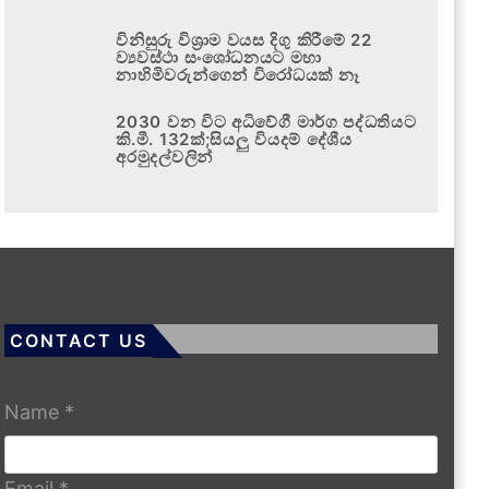
විනිසුරු විශ්‍රාම වයස දිගු කිරීමේ 22
ව්‍යවස්ථා සංශෝධනයට මහා
නාහිමිවරුන්ගෙන් විරෝධයක් නෑ
2030 වන විට අධිවේගී මාර්ග පද්ධතියට
කි.මී. 132ක්;සියලු වියදම් දේශීය
අරමුදල්වලින්
CONTACT US
Name
*
Email
*