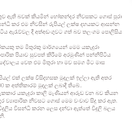
තුව ඇති බවක් කියමින් හෝකන්දර නිවසකට ගොස් පුරා
න්ධි කර එම නිවසින් රුපියල් ලක්ෂ දහයකට ආසන්න
ිටිය ඇරැව්වල දී අත්අඩංගුවට ගත් බව තලංගම පොලිසිය
කයකු තම මිතුරකු මාර්ගයෙන් මෙම යකැදුරා
පාරික පියාව සුවපත් කිරීමේ අරමුණින් පන්නිපිටිය
 දේවාලය වෙත එම මිතුරා හා මව සමග මීට මාස
ුපියල් එක් ලක්ෂ විසිදහසක මුදලක් ඉල්ලා ඇති අතර
 ක අත්තිකාරම් මුදලක් ලබාදී තිබේ..
ා සැකකාර යකැදුරා කාලි මෑණියන් ආරූඩ වන බව කියන
 ව්‍යාපාරික නිවසට ගොස් මෙම වංචාව සිදු කර ඇත.
ුලිය විසන්ධි කරන ලෙස දන්වා ඇත්තේ විදුලි බලය
ි.