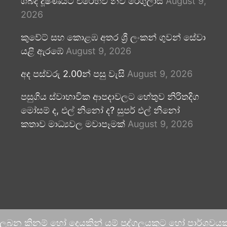
ශබ්ද දූෂණයට එරෙහිව නව රෙගුලාසි
August 9,
2026
කුවේට් සහ කොළඹ අතර ශ්‍රී ලංකන් ගුවන් සේවා
යළි ඇරඹේ
August 9, 2026
අද පස්වරු 2.00න් පසු වැසි
August 9, 2026
පසුගිය ස්වාභාවික ආපදාවලට හේතුව නිරිතදිග
මෝසම් ද, එල් නිනෝ ද? සුපර් එල් නිනෝ
කතාව මාධ්‍යවල මවාපෑමක්
August 9, 2026
 ලබන කිනම් හෝ දෙයකින් යම් පුද්ගලයකුට හෝ පාර්ශවයකට