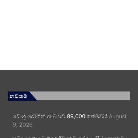
නවතම
ඩෙංගු රෝගීන් සංඛ්‍යාව 89,000 ඉක්මවයි
August
9, 2026