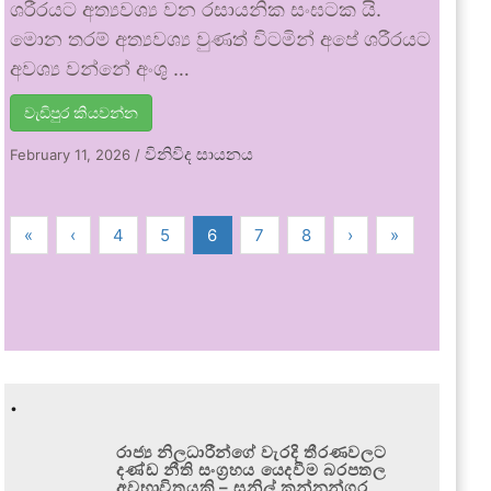
ශරීරයට අත්‍යවශ්‍ය වන රසායනික සංඝටක යි.
මොන තරම් අත්‍යවශ්‍ය වුණත් විටමින් අපේ ශරීරයට
අවශ්‍ය වන්නේ අංශු …
වැඩිපුර කියවන්න
විනිවිද සායනය
February 11, 2026
/
«
‹
4
5
6
7
8
›
»
.
රාජ්‍ය නිලධාරීන්ගේ වැරදි තීරණවලට
දණ්ඩ නීති සංග්‍රහය යෙදවීම බරපතල
අවභාවිතයකි – සුනිල් කන්නන්ගර