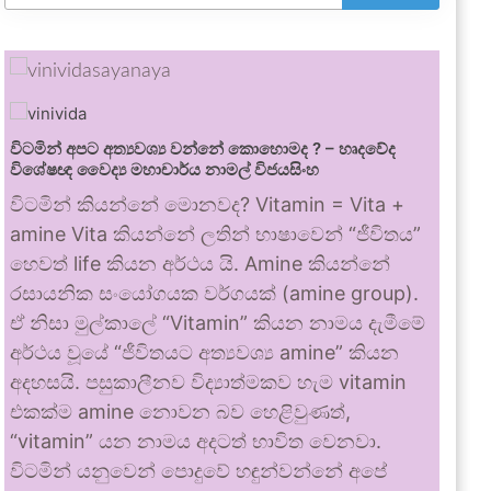
විටමින් අපට අත්‍යවශ්‍ය වන්නේ කොහොමද ? – හෘදවේද
විශේෂඥ වෛද්‍ය මහාචාර්ය නාමල් විජයසිංහ
විටමින් කියන්නේ මොනවද? Vitamin = Vita +
amine Vita කියන්නේ ලතින් භාෂාවෙන් “ජීවිතය”
හෙවත් life කියන අර්ථය යි. Amine කියන්නේ
රසායනික සංයෝගයක වර්ගයක් (amine group).
ඒ නිසා මුල්කාලේ “Vitamin” කියන නාමය දැමීමේ
අර්ථය වූයේ “ජීවිතයට අත්‍යවශ්‍ය amine” කියන
අදහසයි. පසුකාලීනව විද්‍යාත්මකව හැම vitamin
එකක්ම amine නොවන බව හෙළිවුණත්,
“vitamin” යන නාමය අදටත් භාවිත වෙනවා.
විටමින් යනුවෙන් පොදුවේ හඳුන්වන්නේ අපේ