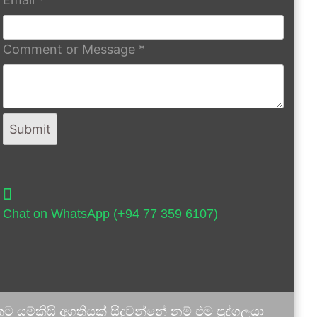
Comment or Message
*
Submit
Chat on WhatsApp (+94 77 359 6107)
 යම්කිසි අගතියක් සිදුවන්නේ නම් එම පුද්ගලයා