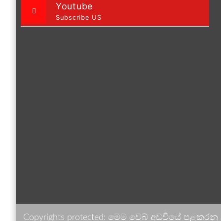
Youtube
Subscribe US
Copyrights protected: මෙම වෙබ් අඩවියේ පළකරනු