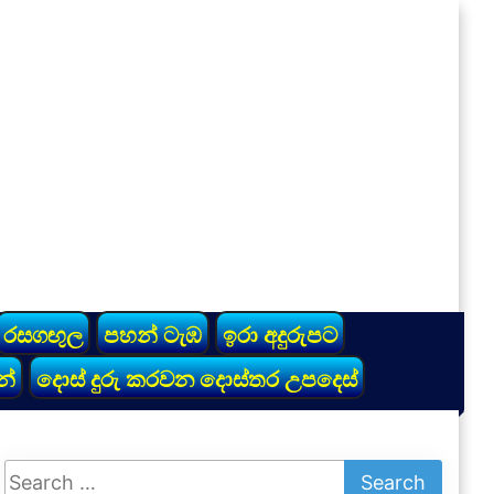
රසගඟුල
පහන් ටැඹ
ඉරා අදුරුපට
න්
දොස් දුරු කරවන දොස්තර උපදෙස්