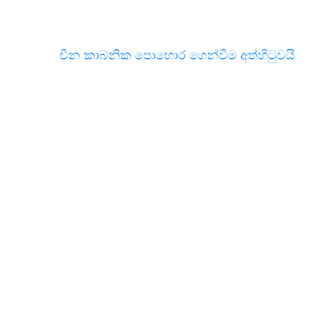
චීන කාබනික පොහොර ගෙන්වීම අත්හිටුවයි