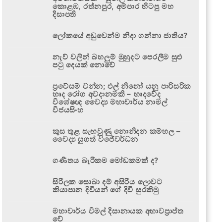
කොළඹ, රත්නපුර, අම්පාර හිටපු මහ
දිසාපති
ලෝකයේ අඩුවෙන්ම නිදා ගන්නා ජාතිය?
නැව් වලින් බහලුම් මුහුදට පෙරලීම සුළු
පටු දෙයක් නොවේ
ප්‍රවේසම් වන්න; එල් නිනෝ යනු පාරිසරික
හෘද රෝග අවදානමකි – හෘදවේද
විශේෂඥ වෛද්‍ය මහාචාර්ය නාමල්
විජයසිංහ
කුස තුළ සැඟවුණු නොනිදන කම්හල –
වෛද්‍ය සුගත් විජේවර්ධන
ගණිතය බැරිකම මෝඩකමක් ද?
සිරිලක සොබා දම් අසිරිය ලොවට
කියාපාන දිවියන් ගේ දිවි සුරකිමු
මහාචාර්ය විමල් දිසානායක අභාවප්‍රාප්ත
වේ