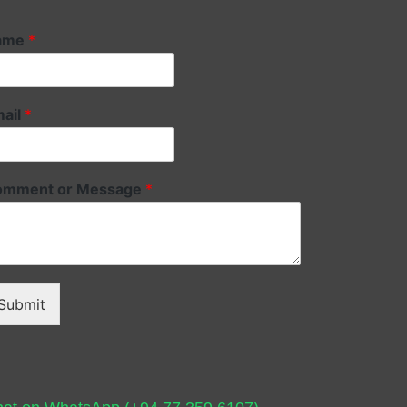
ame
*
ail
*
omment or Message
*
Submit