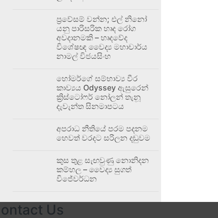
ප්‍රවේසම් වන්න; එල් නිනෝ
යනු පාරිසරික හෘද රෝග
අවදානමකි – හෘදවේද
විශේෂඥ වෛද්‍ය මහාචාර්ය
නාමල් විජයසිංහ
හෝමර්ගේ සම්භාව්‍ය වීර
කාව්‍යය Odyssey ඇසුරෙන්
ක්‍රිස්ටෝෆර් නෝලන් තැනූ
දැවැන්ත සිනමාපටය
අපරාධ නීතියේ පරම පදනම
හෙවත් වරදට සරිලන දඬුවම
කුස තුළ සැඟවුණු නොනිදන
කම්හල – වෛද්‍ය සුගත්
විජේවර්ධන
ontact Us