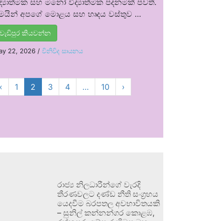
ිද්‍යාත්මක සහ මනෝ විද්‍යාත්මක පදනමක් පවතී.
ෙයින් අපගේ මොළය සහ හෘදය වස්තුව …
වැඩිපුර කියවන්න
ay 22, 2026
/
විනිවිද සායනය
‹
1
2
3
4
…
10
›
රාජ්‍ය නිලධාරීන්ගේ වැරදි
තීරණවලට දණ්ඩ නීති සංග්‍රහය
යෙදවීම බරපතල අවභාවිතයකි
– සුනිල් කන්නන්ගර කොළඹ,