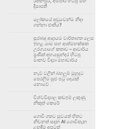
රත්නපුර, අම්පාර හිටපු මහ
දිසාපති
ලෝකයේ අඩුවෙන්ම නිදා
ගන්නා ජාතිය?
සුරාබදු ආදායම වාර්තාගත ලෙස
ඉහළ යාම සහ ආත්මභක්ෂක
උරගයාගේ කතාව – ආචාර්ය
ප්‍රණීත් අභයසුන්දර හිටපු
මානව විද්‍යා මහාචාර්ය
නැව් වලින් බහලුම් මුහුදට
පෙරලීම සුළු පටු දෙයක්
නොවේ
විශ්වවිද්‍යාල කඩඉම් ලකුණු
නිකුත් කෙරේ
ගොවි ගතට සුවයත් හිතට
නිවනත් සදන AI ගොවිතැන
ළඟදීම අපටත්