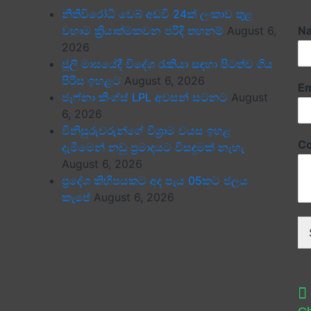
නීතිවිරෝධී වෙබ් අඩවි 24ක් ලංකාව තුළ
වහාම ක්‍රියාත්මකවන පරිදි තහනම්
August 6,
N
2026
ජූලි මාසයේදී විදේශ රැකියා සඳහා පිටත්ව ගිය
පිරිස ඉහළට
August 6, 2026
Em
ජැෆ්නා කිංග්ස් LPL අවසන් සටනට
August
6, 2026
විනිසුරුවරුන්ගේ විශ්‍රාම වයස ඉහළ
C
දැමීමෙන් නඩු ප්‍රමාදයට විසඳුමක් නැහැ
August 6, 2026
ප්‍රදේශ කිහිපයකට අද පැය 05කට ජලය
කැපේ
August 6, 2026