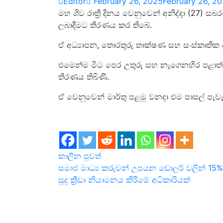
Editor
February 26, 2025
February 26, 2
මහ ශිව රාත්‍රී දිනය වෙනුවෙන් අනිද්දා (27)
ලබාදීමට තීරණය කර තිබේ.
ඒ අධ්‍යාපන, තොරතුරු තාක්ෂණ සහ සංස්කෘතික අම
එමෙන්ම මීට පෙර උතුරු සහ නැගෙනහිර පළාත්වල
තීරණය තිබිණි.
ඒ වෙනුවෙන් මාර්තු පළමු වනදා එම පාසල් පැවැ
කාලීන පුවත්
Post
සමාජ මාධ්‍ය කරුවන් උපයන ඩොලර් වලින් 15%
සූදු ක්‍රීඩා නියාමනය කිරීමේ අධිකාරියක්
navigation