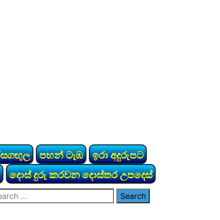
රසගඟුල
පහන් ටැඹ
ඉරා අදුරුපට
දොස් දුරු කරවන දොස්තර උපදෙස්
arch
: