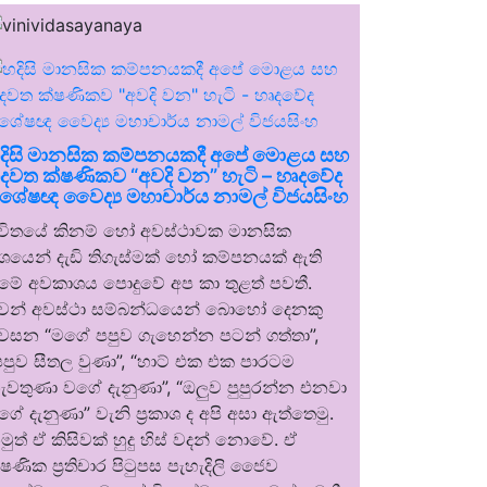
දිසි මානසික කම්පනයකදී අපේ මොළය සහ
දවත ක්ෂණිකව “අවදි වන” හැටි – හෘදවේද
ිශේෂඥ වෛද්‍ය මහාචාර්ය නාමල් විජයසිංහ
ීවිතයේ කිනම් හෝ අවස්ථාවක මානසික
ශයෙන් දැඩි තිගැස්මක් හෝ කම්පනයක් ඇති
ීමේ අවකාශය පොදුවේ අප කා තුළත් පවතී.
වන් අවස්ථා සම්බන්ධයෙන් බොහෝ දෙනකු
වසන “මගේ පපුව ගැහෙන්න පටන් ගත්තා”,
පපුව සීතල වුණා”, “හාට් එක එක පාරටම
ැවතුණා වගේ දැනුණා”, “ඔලුව පුපුරන්න එනවා
ගේ දැනුණා” වැනි ප්‍රකාශ ද අපි අසා ඇත්තෙමු.
මුත් ඒ කිසිවක් හුදු හිස් වදන් නොවේ. ඒ
්ෂණික ප්‍රතිචාර පිටුපස පැහැදිලි ජෛව