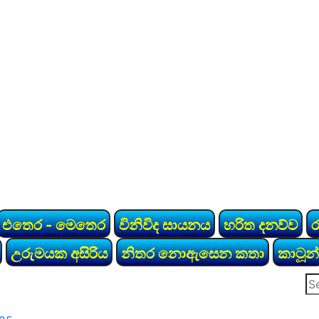
එතෙර - මෙතෙර
විනිවිද සායනය
හරිත දනව්ව
උරුමයක අසිරිය
නිතර නොඇසෙන කතා
කාටූන්
Se
for