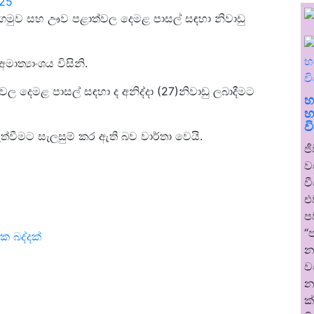
025
 සබරගමුව සහ ඌව පළාත්වල දෙමළ පාසල් සඳහා නිවාඩු
ාත්‍යාංශය විසිනි.
 දෙමළ පාසල් සඳහා ද අනිද්දා (27)නිවාඩු ලබාදීමට
හ
හ
ව
ත්වීමට සැලසුම් කර ඇති බව වාර්තා වෙයි.
ජ
ව
ව
එ
ප
“
ක බද්දක්
න
ව
න
ක