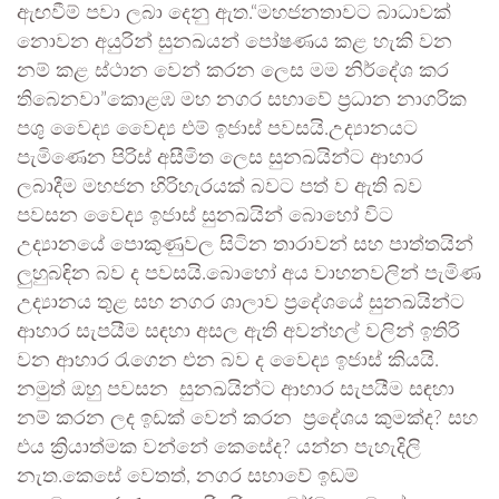
ඇඟවීම් පවා ලබා දෙනු ඇත.“මහජනතාවට බාධාවක්
නොවන අයුරින් සුනඛයන් පෝෂණය කළ හැකි වන
නම් කළ ස්ථාන වෙන් කරන ලෙස මම නිර්දේශ කර
තිබෙනවා”කොළඹ මහ නගර සභාවේ ප්‍රධාන නාගරික
පශු වෛද්‍ය වෛද්‍ය එම් ඉජාස් පවසයි.උද්‍යානයට
පැමිණෙන පිරිස් අසීමිත ලෙස සුනඛයින්ට ආහාර
ලබාදීම මහජන හිරිහැරයක් බවට පත් ව ඇති බව
පවසන වෛද්‍ය ඉජාස් සුනඛයින් බොහෝ විට
උද්‍යානයේ පොකුණුවල සිටින තාරාවන් සහ පාත්තයින්
ලුහුබඳින බව ද පවසයි.බොහෝ අය වාහනවලින් පැමිණ
උද්‍යානය තුළ සහ නගර ශාලාව ප්‍රදේශයේ සුනඛයින්ට
ආහාර සැපයීම සඳහා අසල ඇති අවන්හල් වලින් ඉතිරි
වන ආහාර රැගෙන එන බව ද වෛද්‍ය ඉජාස් කියයි.
නමුත් ඔහු පවසන සුනඛයින්ට ආහාර සැපයීම සඳහා
නම් කරන ලද ඉඩක් වෙන් කරන ප්‍රදේශය කුමක්ද? සහ
එය ක්‍රියාත්මක වන්නේ කෙසේද? යන්න පැහැදිලි
නැත.කෙසේ වෙතත්, නගර සභාවේ ඉඩම්