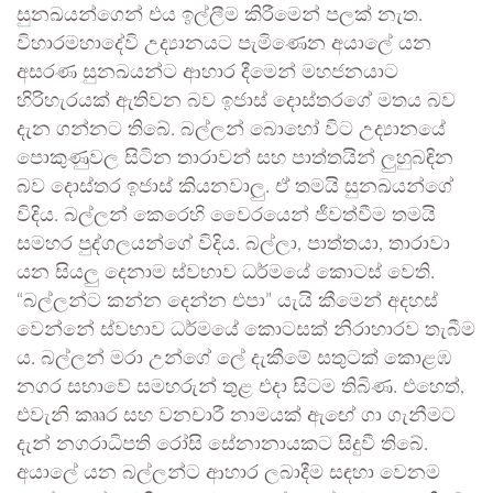
සුනඛයන්ගෙන් එය ඉල්ලීම කිරීමෙන් පලක් නැත.
විහාරමහාදේවි උද්‍යානයට පැමිණෙන අයාලේ යන
අසරණ සුනඛයන්ට ආහාර දීමෙන් මහජනයාට
හිරිහැරයක් ඇතිවන බව ඉජාස් දොස්තරගේ මතය බව
දැන ගන්නට තිබේ. බල්ලන් බොහෝ විට උද්‍යානයේ
පොකුණුවල සිටින තාරාවන් සහ පාත්තයින් ලුහුබඳින
බව දොස්තර ඉජාස් කියනවාලු. ඒ තමයි සුනඛයන්ගේ
විදිය. බල්ලන් කෙරෙහි වෛරයෙන් ජීවත්වීම තමයි
සමහර පුද්ගලයන්ගේ විදිය. බල්ලා, පාත්තයා, තාරාවා
යන සියලු දෙනාම ස්වභාව ධර්මයේ කොටස් වෙති.
“බල්ලන්ට කන්න දෙන්න එපා” යැයි කීමෙන් අදහස්
වෙන්නේ ස්වභාව ධර්මයේ කොටසක් නිරාහාරව තැබීම
ය. බල්ලන් මරා උන්ගේ ලේ දැකීමේ සතුටක් කොළඹ
නගර සභාවේ සමහරුන් තුළ එදා සිටම තිබිණ. එහෙත්,
එවැනි කෲර සහ වනචාරී නාමයක් ඇඟේ ගා ගැනීමට
දැන් නගරාධිපති රෝසි සේනානායකට සිදුවී තිබේ.
අයාලේ යන බල්ලන්ට ආහාර ලබාදීම සඳහා වෙනම