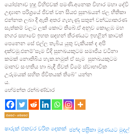
යෝජනාව හුදු විහිළුවක් පමණි.අනෙක විහාර මහා දේවි
උද්‍යාන පරිශ්‍රයේ ජීවත් වන සියළු සුනඛයන් ජල භීතිකා
එන්නත ලබා දී ඇති අතර ගැහැණු සතුන් වන්ධ්‍යාකරණ
සැත්කම් වලට ලක් කොට තිබේ.ඒ අනුව කොළඹ මහ
නගර සභාවේ ඉහත සඳහන් තීරණයට ඉහළින් කාටත්
පෙනෙන සේ එල්ල තැබිය යුතු වැකියක් ද අපි
දක්වමු.එනම්”සෑම වීදි සුනඛයකුටම සමාජීය වටිනා
කමක් නොතිබිය හැක.නමුත් ඒ සෑම සුනඛයකුටම
මානව සංහතිය හා බැඳී ජීවත් වීමේ ස්වාභාවික
උරුමයක් සහිත ජීවිතයක් තිබේ” යන්න
හේමන්ත රන්බණ්ඩාර
එතෙර - මෙතෙර
ෂාරුක් එකවර චරිත දෙකක්
ඡන්ද පත‍්‍රිකා මුද්‍රණයට මුදල්