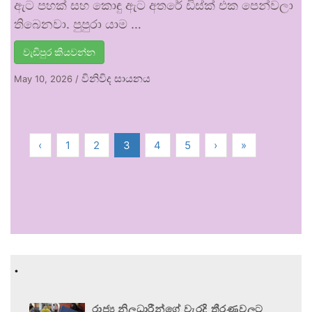
ඇට පහක් සහ කොඳු ඇට අතරේ ඩිස්ක් එක පෙන්වලා
තිබෙනවා. පුපුරා යාම …
වැඩිපුර කියවන්න
විනිවිද සායනය
May 10, 2026
/
‹
1
2
3
4
5
›
»
.
රාජ්‍ය නිලධාරීන්ගේ වැරදි තීරණවලට