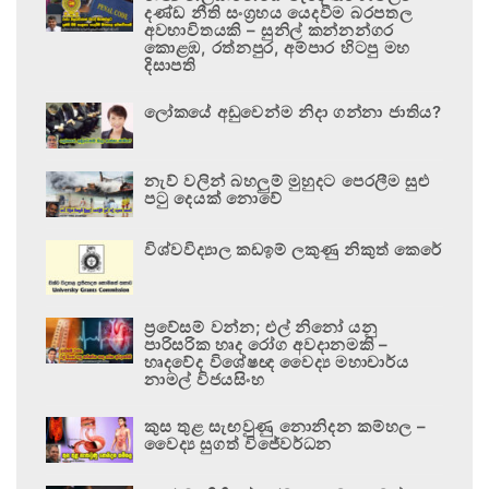
දණ්ඩ නීති සංග්‍රහය යෙදවීම බරපතල
අවභාවිතයකි – සුනිල් කන්නන්ගර
කොළඹ, රත්නපුර, අම්පාර හිටපු මහ
දිසාපති
ලෝකයේ අඩුවෙන්ම නිදා ගන්නා ජාතිය?
නැව් වලින් බහලුම් මුහුදට පෙරලීම සුළු
පටු දෙයක් නොවේ
විශ්වවිද්‍යාල කඩඉම් ලකුණු නිකුත් කෙරේ
ප්‍රවේසම් වන්න; එල් නිනෝ යනු
පාරිසරික හෘද රෝග අවදානමකි –
හෘදවේද විශේෂඥ වෛද්‍ය මහාචාර්ය
නාමල් විජයසිංහ
කුස තුළ සැඟවුණු නොනිදන කම්හල –
වෛද්‍ය සුගත් විජේවර්ධන