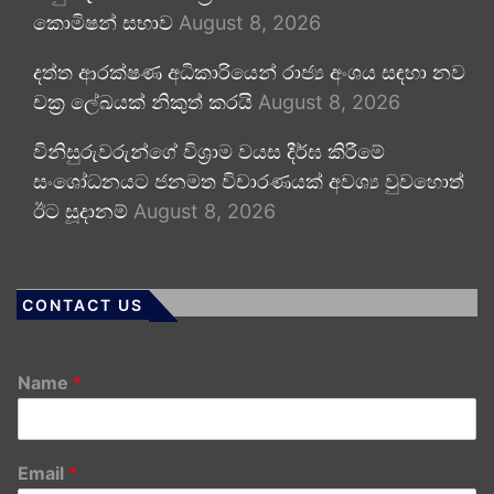
කොමිෂන් සභාව
August 8, 2026
දත්ත ආරක්ෂණ අධිකාරියෙන් රාජ්‍ය අංශය සඳහා නව
චක්‍ර ලේඛයක් නිකුත් කරයි
August 8, 2026
විනිසුරුවරුන්ගේ විශ්‍රාම වයස දීර්ඝ කිරීමේ
සංශෝධනයට ජනමත විචාරණයක් අවශ්‍ය වුවහොත්
ඊට සූදානම්
August 8, 2026
CONTACT US
Name
*
Email
*