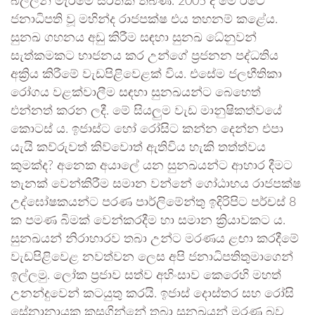
බල්ලන් මැරීමේ සිරිතක් තිබිණ. 2005 දී මේ රටේ
ජනාධිපති වූ මහින්ද රාජපක්ෂ එය තහනම් කළේය.
සුනඛ ගහනය අඩු කිරීම සඳහා සුනඛ ධේනුවන්
සැත්කමකට භාජනය කර උන්ගේ ප්‍රජනන පද්ධතිය
අක්‍රිය කිරීමේ වැඩපිළිවෙළක් විය. එසේම ජලභීතිකා
රෝගය වළක්වාලීම සඳහා සුනඛයන්ට බෙහෙත්
එන්නත් කරන ලදී. මේ සියලුම වැඩ මානුෂිකත්වයේ
කොටස් ය. ඉජාස්ට හෝ රෝසිට කන්න දෙන්න එපා
යැයි කව්රුවත් කිව්වොත් ඇතිවිය හැකි තත්ත්වය
කුමක්ද? අනෙක අයාලේ යන සුනඛයන්ට ආහාර දීමට
තැනක් වෙන්කිරීම සමාන වන්නේ ගෝඨාභය රාජපක්ෂ
උද්ඝෝෂකයන්ට පරණ පාර්ලිමේන්තු ඉදිරිපිට පර්චස් 8
ක පමණ බිමක් වෙන්කරදීම හා සමාන ක්‍රියාවකට ය.
සුනඛයන් නිරාහාරව තබා උන්ට මරණය ළඟා කරදීමේ
වැඩපිළිවෙළ නවත්වන ලෙස අපි ජනාධිපතිතුමාගෙන්
ඉල්ලමු. ලෝක ප්‍රජාව සත්ව අහිංසාව කෙරෙහි මහත්
උනන්දුවෙන් කටයුතු කරයි. ඉජාස් දොස්තර සහ රෝසි
සේනානායක කුසගින්නේ තබා සුනඛයන් මරණ බව