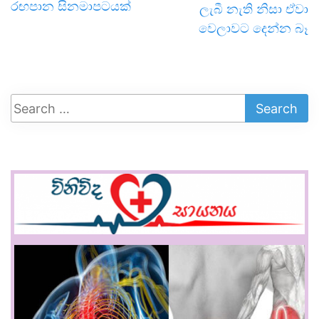
රඟපාන සිනමාපටයක්
ලැබී නැති නිසා ඒවා
වෙලාවට දෙන්න බෑ