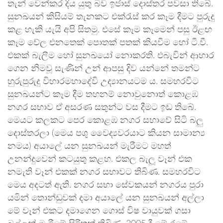
තැන් වෙන්කර දිය යුතු බව ඉජාස් දොස්තර පවසා තිබේ.
සුනඛයන් කිසියම් තැනකට එක්රැස් කර කෑම දීමට පුරුදු
කළ හැකි යැයි අපි සිතමු. එසේ කෑම කෑමෙන් පසු ඊළඟ
කෑම වේල එනතෙක් පොතක් පතක් කියවීම හෝ ටී.වී.
එකක් බැලීම හෝ සුනඛයෝ නොකරති. එබැවින් ආහාර
ගෙන නිමවූ සැණින් උන් ආපසු දිව යන්නේ තමන්ට
හුරුපුරුදු විහාරමහාදේවි උද්‍යානයටම ය. සමහරවිට
සුනඛයන්ට කෑම දීම තහනම් නොවුනොත් කොළඹ
නගර සභාව ඒ අසරණ සතුන්ට වස දීමට ඉඩ තිබේ.
මෙයට කලකට පෙර කොළඹ නගර සභාවේ සිටි බලු
දොස්තරලා (මෙය පශු වෛද්‍යවරයාට කියන සාමාන්‍ය
නමය) අයාලේ යන සුනඛයන් මැරීමට මහත්
උනන්දුවෙන් කටයුතු කළහ. එකල බැලූ වෑන් එක
නමැති වෑන් එකක් නගර සභාවට තිබිණ. සමහරවිට
මෙය අදටත් ඇති. නගර සභා සේවකයන් නගරය පුරා
යමින් තොන්ඩුවක් දමා අයාලේ යන සුනඛයන් අල්ලා
මේ වෑන් එකට දමාගෙන ගොස් විෂ වායුවක් ගසා