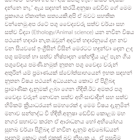
සභාවේ තීරණ ගන්න අය සත්තු ගැන කිසිම දෙයක්
දන්නෙ නෑ,” ඇය සඳහන් කරයි.අනුෂා ඩේවිඩ් ගේ මෙම
ප්‍රකාශය ඒකාන්ත සත්‍යයකි.අපි ඒ බවට සහතික
වන්නෙමු.අප රටේ පශු වෛද්‍යවරු සත්ව චර්යා සහ
සත්ව විද්‍යා (Ethology/Animal science) යන නවීන විෂය
පථයන් හදාරා නැත.ඔවුන් අදටත් හදාරනුයේ දහ නව
වන සියවසේ ඉංග්‍රීසින් විසින් මෙරටට හඳුන්වා දෙන ලද
පශු සම්පත් හා සත්ව නිෂ්පාදන කේන්ද්‍රීය යල් පැන ගිය
පශුවේදය පමණි.නමුත් නූතන පශු වෛද්‍ය වරුන්
අතුරින් යම් ප්‍රමාණයක් ස්වෝත්සාහයෙන් ඉහත සඳහන්
නූතන විෂය පථයන් අධ්‍යයනය කොට ඒ පිළිබඳ
ප්‍රාමාණික දැනුමක් ලබා ගෙන හිඳිති.ඊට අමතර පශු
වෛද්‍ය වරුන් නොවන සත්ව අහිංසාවාදීන් සහ සත්ව
හිමිකම් ක්‍රියාධරයන් සමහරෙක් ද මෙම විෂය දැනුමින්
මනාව සන්නද්ධ වී හිඳිති.අනුෂා ඩේවිඩ් කොළඹ මහ
නගර සභාවට කරන ඒ ආරාධනය හෝ අභියෝගය
සුනඛ චර්යා පිළිබඳ ඒ නවීන දැනුම් අවබෝධයන්
පදනම් කොට ගත් එකක් බව නිසැක ය. ඒ පසුබිම