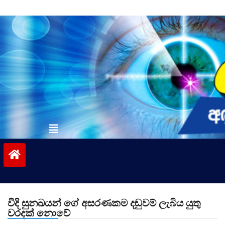
Skip
to
content
vinivida.lk
වීදි සුනඛයන් ගේ අසරණකම දඬුවම් ලැබිය යුතු
වරදක් නොවේ