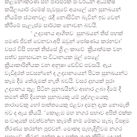
කළමනාකරණ සහ පාරිසරික සංවර්ධන අධ්‍යක්ෂ
කයිලායාර් රමේෂ් පැවසුවේ අයාලේ යන සුනඛයන්
නියමිත ස්ථානවල රැඳී නොසිටින බැවින් ඉඩ වෙන්
කිරීමේ සැලැස්ම සාර්ථක නොවන බවයි.
“ උද්‍යානය ආශිතව සුනඛයන් තිස් පහක්
පමණ ජීවත් වෙනවා.අපි ඔවුන් පෝෂණය කරනවා”
වසර විසි පහක් තිස්සේ ශ්‍රී ලංකාවේ ක්‍රියාත්මක වන
සත්ව සුභසාධන සංවිධානයක මුල් පෙළේ
ක්‍රියාකාරිනියක වන අනුෂා ඩේවිඩ් පවසයි. ඇය
වැඩිදුරත් පවසන්නේ ද උද්‍යානයෙන් පිටත සුනඛයන්ට
කෑම දීම තේරුමක් නැති බවයි. වසර දහයක් පුරා
උද්‍යානය තුළ සිටින සුනඛයින්ට ආහාර ලබා දීමේ දී
තමන් කිසි දිනෙක සුනඛයකු යම් පුද්ගලයෙකු,
තාරාවෙකු හෝ පාත්තයෙකු එළවා දමනු දැක නොමැති
බව ද ඇය කියයි. “කොළඹ මහ නගර සභාව අපිත් එක්ක
සංවාදයක් පවත්වන්න කැමති නම් මේකට සැබෑ විසඳුම
තීරණය කරන්න පුළුවන්. මොකද පැහැදිලිවම නගර