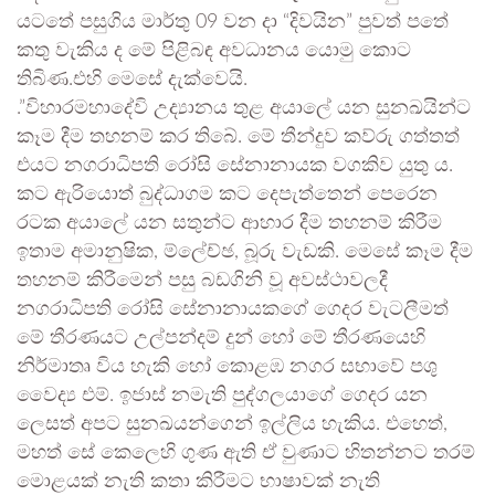
යටතේ පසුගිය මාර්තු 09 වන දා “දිවයින” පුවත් පතේ
කතු වැකිය ද මේ පිළිබඳ අවධානය යොමු කොට
තිබිණ.එහි මෙසේ දැක්වෙයි.
.”විහාරමහාදේවි උද්‍යානය තුළ අයාලේ යන සුනඛයින්ට
කෑම දීම තහනම් කර තිබේ. මේ තීන්දුව කව්රු ගත්තත්
එයට නගරාධිපති රෝසි සේනානායක වගකිව යුතු ය.
කට ඇරියොත් බුද්ධාගම කට දෙපැත්තෙන් පෙරෙන
රටක අයාලේ යන සතුන්ට ආහාර දීම තහනම් කිරීම
ඉතාම අමානුෂික, ම්ලේච්ඡ, බූරු වැඩකි. මෙසේ කෑම දීම
තහනම් කිරීමෙන් පසු බඩගිනි වූ අවස්ථාවලදී
නගරාධිපති රෝසි සේනානායකගේ ගෙදර වැටලීමත්
මේ තීරණයට උල්පන්දම් දුන් හෝ මේ තීරණයෙහි
නිර්මාතෘ විය හැකි හෝ කොළඹ නගර සභාවේ පශු
වෛද්‍ය එම්. ඉජාස් නමැති පුද්ගලයාගේ ගෙදර යන
ලෙසත් අපට සුනඛයන්ගෙන් ඉල්ලිය හැකිය. එහෙත්,
මහත් සේ කෙලෙහි ගුණ ඇති ඒ වුණාට හිතන්නට තරම්
මොළයක් නැති කතා කිරීමට භාෂාවක් නැති