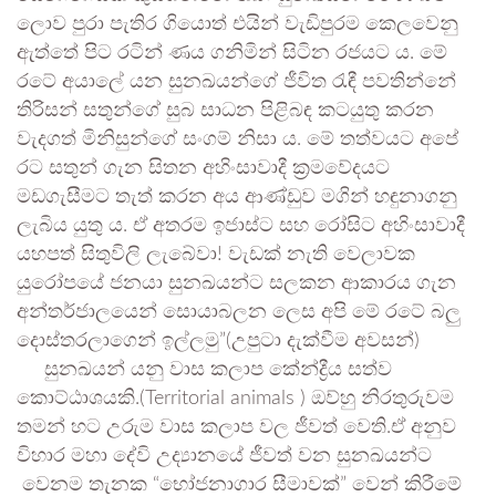
ලොව පුරා පැතිර ගියොත් එයින් වැඩිපුරම කෙලවෙනු
ඇත්තේ පිට රටින් ණය ගනිමින් සිටින රජයට ය. මේ
රටේ අයාලේ යන සුනඛයන්ගේ ජීවිත රැඳී පවතින්නේ
තිරිසන් සතුන්ගේ සුබ සාධන පිළිබඳ කටයුතු කරන
වැදගත් මිනිසුන්ගේ සංගම් නිසා ය. මේ තත්වයට අපේ
රට සතුන් ගැන සිතන අහිංසාවාදී ක්‍රමවේදයට
මඩගැසීමට තැත් කරන අය ආණ්ඩුව මගින් හඳුනාගනු
ලැබිය යුතු ය. ඒ අතරම ඉජාස්ට සහ රෝසිට අහිංසාවාදී
යහපත් සිතුවිලි ලැබේවා! වැඩක් නැති වෙලාවක
යුරෝපයේ ජනයා සුනඛයන්ට සලකන ආකාරය ගැන
අන්තර්ජාලයෙන් සොයාබලන ලෙස අපි මේ රටේ බලු
දොස්තරලාගෙන් ඉල්ලමු”(උපුටා දැක්වීම අවසන්)
සුනඛ‍යන් යනු වාස කලාප කේන්ද්‍රීය සත්ව
කොට්ඨාශයකි.(Territorial animals ) ඔව්හු නිරතුරුවම
තමන් හට උරුම වාස කලාප වල ජීවත් වෙති.ඒ අනුව
විහාර මහා දේවි උද්‍යානයේ ජීවත් වන සුනඛයන්ට
වෙනම තැනක “භෝජනාගාර සීමාවක්” වෙන් කිරීමේ