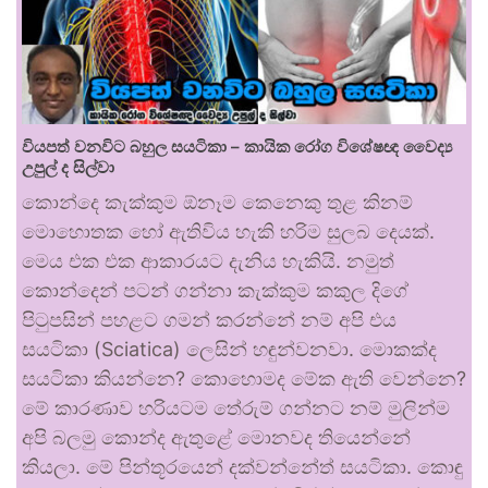
වියපත් වනවිට බහුල සයටිකා – කායික රෝග විශේෂඥ වෛද්‍ය
උපුල් ද සිල්වා
කොන්දෙ කැක්කුම ඕනෑම කෙනෙකු තුළ කිනම්
මොහොතක හෝ ඇතිවිය හැකි හරිම සුලබ දෙයක්.
මෙය එක එක ආකාරයට දැනිය හැකියි. නමුත්
කොන්දෙන් පටන් ගන්නා කැක්කුම කකුල දිගේ
පිටුපසින් පහළට ගමන් කරන්නේ නම් අපි එය
සයටිකා (Sciatica) ලෙසින් හඳුන්වනවා. මොකක්ද
සයටිකා කියන්නෙ? කොහොමද මේක ඇති වෙන්නෙ?
මේ කාරණාව හරියටම තේරුම් ගන්නට නම් මුලින්ම
අපි බලමු කොන්ද ඇතුළේ මොනවද තියෙන්නේ
කියලා. මේ පින්තූරයෙන් දක්වන්නේත් සයටිකා. කොඳු