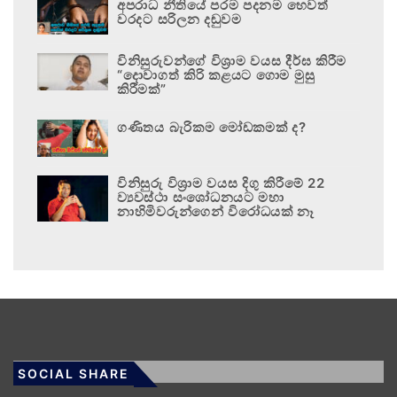
අපරාධ නීතියේ පරම පදනම හෙවත්
වරදට සරිලන දඬුවම
විනිසුරුවන්ගේ විශ්‍රාම වයස දීර්ඝ කිරීම
“දොවාගත් කිරි කළයට ගොම මුසු
කිරීමක්”
ගණිතය බැරිකම මෝඩකමක් ද?
විනිසුරු විශ්‍රාම වයස දිගු කිරීමේ 22
ව්‍යවස්ථා සංශෝධනයට මහා
නාහිමිවරුන්ගෙන් විරෝධයක් නෑ
SOCIAL SHARE