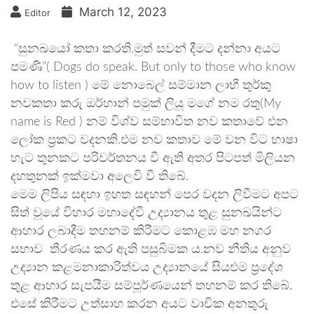
March 12, 2023
Editor
“සුනඛයෝ කතා කරති.මුත් සවන් දීමට දන්නා අයට
පමණි”( Dogs do speak. But only to those who know
how to listen ) මේ නොබෙල් සම්මාන ලාභී තුර්කු
නවකතා කරු ඔර්හාන් පමුක් ලියූ මගේ නම රතු(My
name is Red ) නම් විශ්ව සම්භාවිත නව කතාවේ එන
ලෝක ප්‍රකට වදනකි.එම නව කතාව මේ වන විට භාෂා
හැට තුනකට පරිවර්තනය වී ඇති අතර පිටපත් මිලියන
දහතුනක් ඉක්මවා අලෙවි වී තිබේ.
මෙම ලිපිය සඳහා ඉහත සඳහන් පෙර වදන ලිවීමට අපට
සිත් වූයේ විහාර මහාදේවී උද්‍යානය තුළ සුනඛයින්ට
ආහාර ලබාදීම තහනම් කිරීමට කොළඹ මහ නගර
සභාව තීරණය කර ඇති පසුබිමක ය.නව නීතිය අනුව
උද්‍යාන කළමනාකාරිත්වය උද්‍යානයේ සියළුම ප්‍රදේශ
තුළ ආහාර සැපයීම සම්පූර්ණයෙන් තහනම් කර තිබේ.
එසේ කිරීමට උත්සාහ කරන අයට වාචික අනතුරු