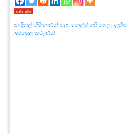
කාලීන පුවත්
කාදිනල් හිමිපාණන් වැබ පොලිස් පති හෙලා දැකීම
බරපතල කරුණක්