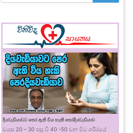
දියවැඩියාවට පෙර ඇති විය හැකි පෙරදියවැඩියාව
වයස 20 – 30 පසු වී 40 -50 වන විට ශරීරයේ