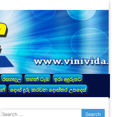
රසගඟුල
පහන් ටැඹ
ඉරා අදුරුපට
න්
දොස් දුරු කරවන දොස්තර උපදෙස්