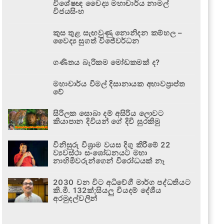
විශේෂඥ වෛද්‍ය මහාචාර්ය නාමල්
විජයසිංහ
කුස තුළ සැඟවුණු නොනිදන කම්හල –
වෛද්‍ය සුගත් විජේවර්ධන
ගණිතය බැරිකම මෝඩකමක් ද?
මහාචාර්ය විමල් දිසානායක අභාවප්‍රාප්ත
වේ
සිරිලක සොබා දම් අසිරිය ලොවට
කියාපාන දිවියන් ගේ දිවි සුරකිමු
විනිසුරු විශ්‍රාම වයස දිගු කිරීමේ 22
ව්‍යවස්ථා සංශෝධනයට මහා
නාහිමිවරුන්ගෙන් විරෝධයක් නෑ
2030 වන විට අධිවේගී මාර්ග පද්ධතියට
කි.මී. 132ක්;සියලු වියදම් දේශීය
අරමුදල්වලින්