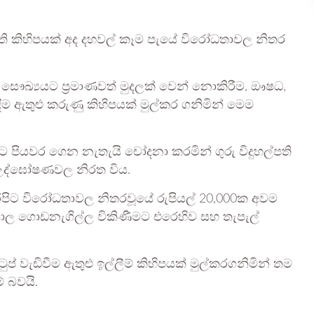
 සමිති කිහිපයක් අද දහවල් කෑම පැයේ විරෝධතාවල නිතර
, සෞඛ්‍යයට ප්‍රමාණවත් මුදලක් වෙන් නොකිරීම, ඖෂධ,
ඇතුළු කරුණු කිහිපයක් මුල්කර ගනිමින් මෙම
මට පියවර ගෙන නැතැයි චෝදනා කරමින් ගුරු විදුහල්පති
ා උද්ඝෝෂණවල නිරත විය.
දිරිපිට විරෝධතාවල නිතරවූයේ රුපියල් 20,000ක අවම
්යාල ගොඩනැගිල්ල විකිණීමට එරෙහිව සහ තැපැල්
වැඩිවීම ඇතුළු ඉල්ලීම් කිහිපයක් මුල්කරගනිමින් තම
් බවයි.