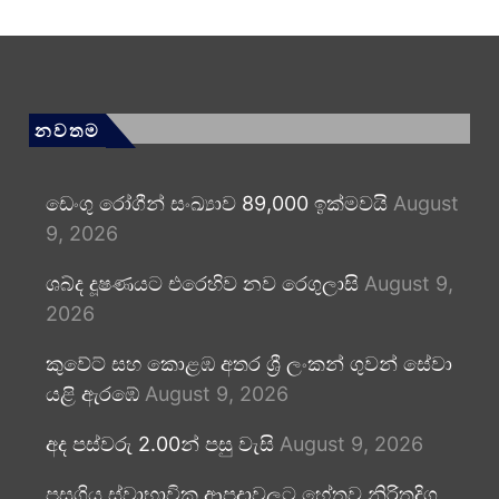
නවතම
ඩෙංගු රෝගීන් සංඛ්‍යාව 89,000 ඉක්මවයි
August
9, 2026
ශබ්ද දූෂණයට එරෙහිව නව රෙගුලාසි
August 9,
2026
කුවේට් සහ කොළඹ අතර ශ්‍රී ලංකන් ගුවන් සේවා
යළි ඇරඹේ
August 9, 2026
අද පස්වරු 2.00න් පසු වැසි
August 9, 2026
පසුගිය ස්වාභාවික ආපදාවලට හේතුව නිරිතදිග