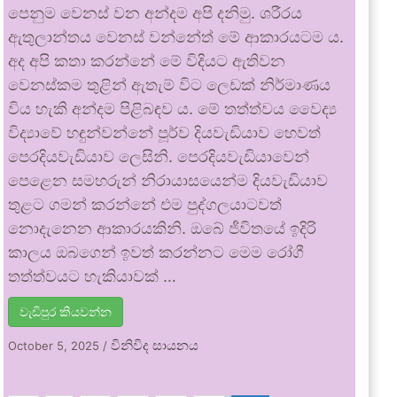
පෙනුම වෙනස් වන අන්දම අපි දනිමු. ශරීරය
ඇතුලාන්තය වෙනස් වන්නේත් මේ ආකාරයටම ය.
අද අපි කතා කරන්නේ මේ විදියට ඇතිවන
වෙනස්කම තුළින් ඇතැම් විට ලෙඩක් නිර්මාණය
විය හැකි අන්දම පිළිබඳව ය. මේ තත්ත්වය වෛද්‍ය
විද්‍යාවේ හඳුන්වන්නේ පූර්ව දියවැඩියාව හෙවත්
පෙරදියවැඩියාව ලෙසිනි. පෙරදියවැඩියාවෙන්
පෙළෙන සමහරුන් නිරායාසයෙන්ම දියවැඩියාව
තුළට ගමන් කරන්නේ එම පුද්ගලයාටවත්
නොදැනෙන ආකාරයකිනි. ඔබේ ජීවිතයේ ඉදිරි
කාලය ඔබගෙන් ඉවත් කරන්නට මෙම රෝගී
තත්ත්වයට හැකියාවක් …
වැඩිපුර කියවන්න
විනිවිද සායනය
October 5, 2025
/