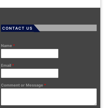
CONTACT US
Name
*
Email
*
Comment or Message
*