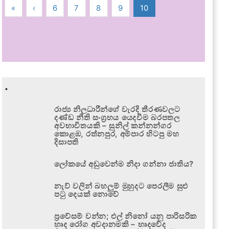
«
‹
6
7
8
9
10
.
රාජ්‍ය නිලධාරීන්ගේ වැරදි තීරණවලට
දණ්ඩ නීති සංග්‍රහය යෙදවීම බරපතල
අවභාවිතයකි – සුනිල් කන්නන්ගර
කොළඹ, රත්නපුර, අම්පාර හිටපු මහ
දිසාපති
ලෝකයේ අඩුවෙන්ම නිදා ගන්නා ජාතිය?
නැව් වලින් බහලුම් මුහුදට පෙරලීම සුළු
පටු දෙයක් නොවේ
ප්‍රවේසම් වන්න; එල් නිනෝ යනු පාරිසරික
හෘද රෝග අවදානමකි – හෘදවේද