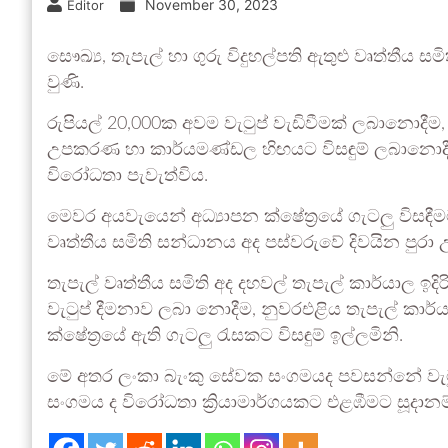
November 30, 2023
Editor
සෞඛ්‍ය, තැපැල් හා ගුරු විදුහල්පති ඇතුළු වෘත්තීය
වුණි.
රුපියල් 20,000ක අවම වැටුප් වැඩිවීමක් ලබානොදීම
උපකරණ හා කාර්යමණ්ඩල හිඟයට විසඳුම් ලබානොදීම 
විරෝධතා පැවැත්විය.
මෙවර අයවැයෙන් අධ්‍යාපන ක්ෂේත්‍රයේ ගැටලු විසඳී
වෘත්තීය සමිති සන්ධානය අද පස්වරුවේ දිවයින පුර
තැපැල් වෘත්තීය සමිති අද දහවල් තැපැල් කාර්යාල ඉ
වැටුප් දීමනාව ලබා නොදීම, නුවරඑළිය තැපැල් කාර
ක්ෂේත්‍රයේ ඇති ගැටලු රැසකට විසඳුම් ඉල්ලමිනි.
මේ අතර ලංකා බැංකු සේවක සංගමයද පවසන්නේ වැටුප් 
සංගමය ද විරෝධතා ක්‍රියාමාර්ගයකට එළඹීමට සූදානම