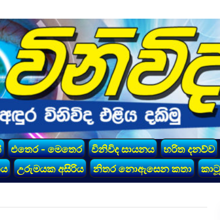
්
එතෙර - මෙතෙර
විනිවිද සායනය
හරිත දනව්ව
කය
උරුමයක අසිරිය
නිතර නොඇසෙන කතා
කාටූ