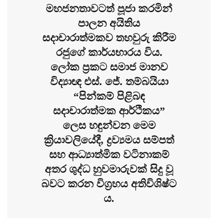
මහජනතාවටත් පූජා කරමින්
පාලන අයිතිය
සදාචාරාත්මකව තහවුරු කිරීම
රජුගේ කාර්යභාරය විය.
ලෝක ප්‍රකට සමාජ මානව
විද්‍යාඥ එස්. ජේ. තම්බයියා
“පින්කම් පිළිබඳ
සදාචාරාත්මක ආර්ථිකය”
ලෙස හඳුන්වන මෙම
ක්‍රියාවලියේදී, ද්‍රව්‍යමය සම්පත්
සහ ආධ්‍යාත්මික වටිනාකම්
අතර ශුද්ධ හුවමාරුවක් සිදු වූ
බවට කරන විග්‍රහය අතිවිශිෂ්ට
ය.