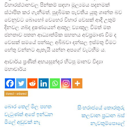
විහාරස්ථානවල පින්කම් සඳහා මූල්‍යමය පදනමක්
ස්ථාපිත කර ගැනීමත්, පුදබිමක පැවතිය යුතු ශාන්ත බව
වෙනුවට බොහෝ වෙහෙර විහාර වෙසක් ආදී උතුම්
දිනවල ශබ්ද දූෂණයෙන් ආකූල ව්‍යාකූල වීමත් මත
ජනතාව පතන ආධ්‍යාත්මික සහනය අවප්‍රමාණ වීම ද
වෙසක් සමයේ පන්සල අබිබවා දන්සල ඉස්මතු වීමට
හේතු වන්නට ඇතැයි යන්න අපගේ වැටහීම ය.
ආචාර්ය ප්‍රණීත් අභයසුන්දර හිටපු මානව විද්‍යා
මහාචාර්ය
එතෙර - මෙතෙර
බොර තෙල් මිල පහත
සිංහරාජයේ තොරතුරු
වැටුණත් අපේ ඉන්ධන
කලවාන ප්‍රධාන බස්
මිලේ අඩුවක් නෑ
නැවතුම්පොලේ