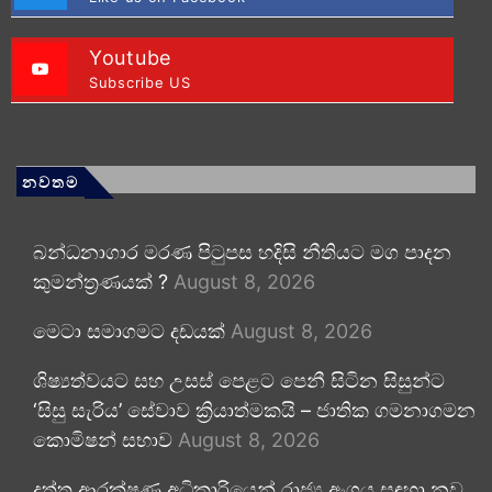
Youtube
Subscribe US
නවතම
බන්ධනාගාර මරණ පිටුපස හදිසි නීතියට මග පාදන
කුමන්ත්‍රණයක් ?
August 8, 2026
මෙටා සමාගමට දඩයක්
August 8, 2026
ශිෂ්‍යත්වයට සහ උසස් පෙළට පෙනී සිටින සිසුන්ට
‘සිසු සැරිය’ සේවාව ක්‍රියාත්මකයි – ජාතික ගමනාගමන
කොමිෂන් සභාව
August 8, 2026
දත්ත ආරක්ෂණ අධිකාරියෙන් රාජ්‍ය අංශය සඳහා නව