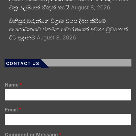
චක්‍ර ලේඛයක් නිකුත් කරයි
August 8, 2026
විනිසුරුවරුන්ගේ විශ්‍රාම වයස දීර්ඝ කිරීමේ
සංශෝධනයට ජනමත විචාරණයක් අවශ්‍ය වුවහොත්
ඊට සූදානම්
August 8, 2026
CONTACT US
Name
*
Email
*
Comment or Message
*