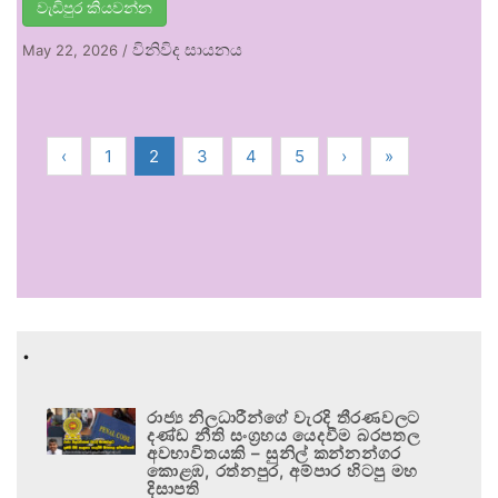
වැඩිපුර කියවන්න
විනිවිද සායනය
May 22, 2026
/
‹
1
2
3
4
5
›
»
.
රාජ්‍ය නිලධාරීන්ගේ වැරදි තීරණවලට
දණ්ඩ නීති සංග්‍රහය යෙදවීම බරපතල
අවභාවිතයකි – සුනිල් කන්නන්ගර
කොළඹ, රත්නපුර, අම්පාර හිටපු මහ
දිසාපති