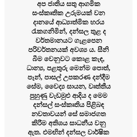
අප ජාතිය සතු ආගමික
සංස්කෘතික උරුමයක් වන
දානයේ ආධ්‍යාත්මික හරය
රැකගනිමින්, දන්සල තුළ ද
වර්තමානයට ගැළපෙන
පරිවර්තනයක් අවශ්‍ය ය. සීනි
බීම වෙනුවට කොළ කැඳ,
ධාන්‍ය, පළතුරු මෙන්ම පොත්,
පෑන්, පාසල් උපකරණ දන්දීම
සේම, වෛද්‍ය සායන, වෘත්තීය
පුහුණු වැඩමුළු ආදිය ද මෙම
දන්සල් සංස්කෘතිය පිළිබඳ
නවතාවයන් සේ සමාජගත
කිරීම අතිශය සාධනීය වනු
ඇත. එමඟින් දන්සල වාර්ෂික