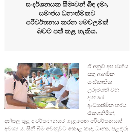
සංදර්ශනයක සීමාවන් බිඳ දමා,
සමාජය ධනාත්මකව
පරිවර්තනය කරන මෙවලමක්
බවට පත් කළ හැකිය.
ඒ අනුව අප ජාතිය
සතු ආගමික
සංස්කෘතික
උරුමයක් වන
දානයේ
ආධ්‍යාත්මික හරය
රැකගනිමින්,
දන්සල තුළ ද වර්තමානයට ගැළපෙන පරිවර්තනයක්
අවශ්‍ය ය. සීනි බීම වෙනුවට කොළ කැඳ, ධාන්‍ය, පළතුරු