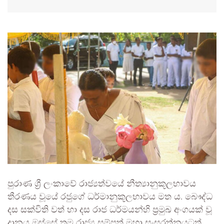
පුරාණ ශ්‍රී ලංකාවේ රාජ්‍යත්වයේ නීත්‍යානුකූලභාවය
තීරණය වූයේ රජුගේ ධර්මානුකූලභාවය මත ය. බෞද්ධ
දස සක්විති වත් හා දස රාජ ධර්මයන්හි ප්‍රමුඛ අංගයක් වූ
දානය ඔස්සේ තම රාජ්‍ය සම්පත් මහා සංඝරත්නයටත්,