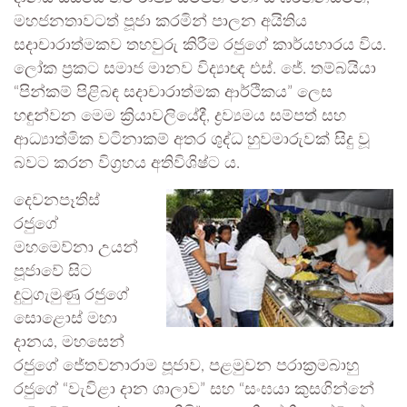
මහජනතාවටත් පූජා කරමින් පාලන අයිතිය
සදාචාරාත්මකව තහවුරු කිරීම රජුගේ කාර්යභාරය විය.
ලෝක ප්‍රකට සමාජ මානව විද්‍යාඥ එස්. ජේ. තම්බයියා
“පින්කම් පිළිබඳ සදාචාරාත්මක ආර්ථිකය” ලෙස
හඳුන්වන මෙම ක්‍රියාවලියේදී, ද්‍රව්‍යමය සම්පත් සහ
ආධ්‍යාත්මික වටිනාකම් අතර ශුද්ධ හුවමාරුවක් සිදු වූ
බවට කරන විග්‍රහය අතිවිශිෂ්ට ය.
දෙවනපෑතිස්
රජුගේ
මහමෙව්නා උයන්
පූජාවේ සිට
දුටුගැමුණු රජුගේ
සොළොස් මහා
දානය, මහසෙන්
රජුගේ ජේතවනාරාම පූජාව, පළමුවන පරාක්‍රමබාහු
රජුගේ “වැවිළා දාන ශාලාව” සහ “සංඝයා කුසගින්නේ