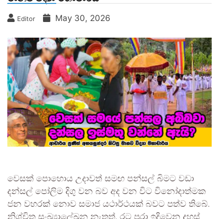
May 30, 2026
Editor
වෙසක් පොහොය උදාවත් සමඟ පන්සල් බිමට වඩා
දන්සල් පෝලිම දිගු වන බව අද වන විට විනෝදාත්මක
ජන වහරක් නොව සමාජ යථාර්ථයක් බවට පත්ව තිබේ.
නිශ්චිත සංඛ්‍යාලේඛන නැතත්, රට පුරා ඉදිවෙන දහස්