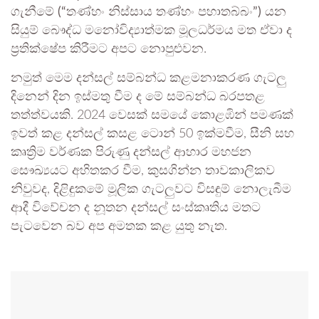
ගැනීමේ
(“තණ්හං නිස්සාය තණ්හං පහාතබ්බං”)
යන
සියුම් බෞද්ධ මනෝවිද්‍යාත්මක මූලධර්මය මත ඒවා ද
ප්‍රතික්ෂේප කිරීමට අපට නොපුළුවන.
නමුත් මෙම දන්සල් සම්බන්ධ කළමනාකරණ ගැටලු
දිනෙන් දින ඉස්මතු වීම ද මේ සම්බන්ධ බරපතළ
තත්ත්වයකි. 2024 වෙසක් සමයේ කොළඹින් පමණක්
ඉවත් කළ දන්සල් කසළ ටොන් 50 ඉක්මවීම, සීනි සහ
කෘත්‍රිම වර්ණක පිරුණු දන්සල් ආහාර මහජන
සෞඛ්‍යයට අහිතකර වීම, කුසගින්න තාවකාලිකව
නිවුවද, දිළිඳුකමේ මූලික ගැටලුවට විසඳුම් නොලැබීම
ආදී විවේචන ද නූතන දන්සල් සංස්කෘතිය මතට
පැටවෙන බව අප අමතක කළ යුතු නැත.