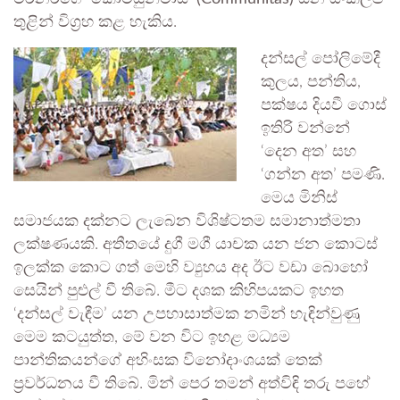
තුළින් විග්‍රහ කළ හැකිය.
දන්සල් පෝලිමේදී
කුලය, පන්තිය,
පක්ෂය දියවී ගොස්
ඉතිරි වන්නේ
‘දෙන අත’ සහ
‘ගන්න අත’ පමණි.
මෙය මිනිස්
සමාජයක දක්නට ලැබෙන විශිෂ්ටතම සමානාත්මතා
ලක්ෂණයකි. අතීතයේ දුගී මගී යාචක යන ජන කොටස්
ඉලක්ක කොට ගත් මෙහි ව්‍යුහය අද ඊට වඩා බොහෝ
සෙයින් පුළුල් වී තිබේ. මීට දශක කිහිපයකට ඉහත
‘දන්සල් වැඳීම’ යන උපහාසාත්මක නමින් හැඳින්වුණු
මෙම කටයුත්ත, මේ වන විට ඉහළ මධ්‍යම
පාන්තිකයන්ගේ අහිංසක විනෝදාංශයක් තෙක්
ප්‍රවර්ධනය වී තිබේ. මින් පෙර තමන් අත්විඳි තරු පහේ