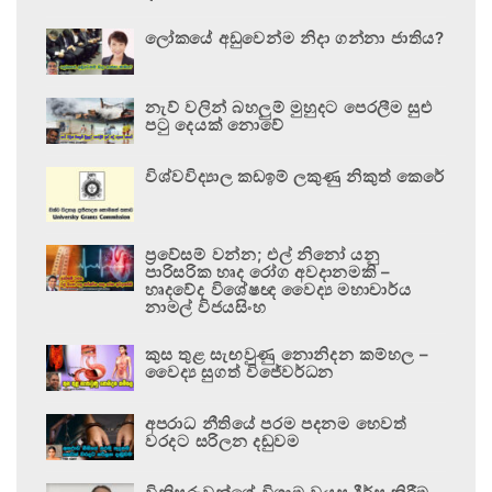
ලෝකයේ අඩුවෙන්ම නිදා ගන්නා ජාතිය?
නැව් වලින් බහලුම් මුහුදට පෙරලීම සුළු
පටු දෙයක් නොවේ
විශ්වවිද්‍යාල කඩඉම් ලකුණු නිකුත් කෙරේ
ප්‍රවේසම් වන්න; එල් නිනෝ යනු
පාරිසරික හෘද රෝග අවදානමකි –
හෘදවේද විශේෂඥ වෛද්‍ය මහාචාර්ය
නාමල් විජයසිංහ
කුස තුළ සැඟවුණු නොනිදන කම්හල –
වෛද්‍ය සුගත් විජේවර්ධන
අපරාධ නීතියේ පරම පදනම හෙවත්
වරදට සරිලන දඬුවම