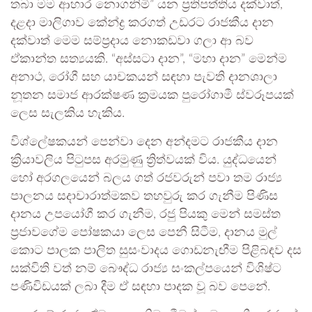
තබා මම ආහාර නොගනිමි” යන ප්‍රතිපත්තිය දක්වාත්,
දළදා මාලිගාව කේන්ද්‍ර කරගත් උඩරට රාජකීය දාන
දක්වාත් මෙම සම්ප්‍රදාය නොකඩවා ගලා ආ බව
ඒකාන්ත සත්‍යයකි. “අස්සටා දාන”, “මහා දාන” මෙන්ම
අනාථ, රෝගී සහ යාචකයන් සඳහා පැවති දානශාලා
නූතන සමාජ ආරක්ෂණ ක්‍රමයක පුරෝගාමී ස්වරූපයක්
ලෙස සැලකිය හැකිය.
විශ්ලේෂකයන් පෙන්වා දෙන අන්දමට රාජකීය දාන
ක්‍රියාවලිය පිටුපස අරමුණු ත්‍රිත්වයක් විය. යුද්ධයෙන්
හෝ අරගලයෙන් බලය ගත් රජවරුන් පවා තම රාජ්‍ය
පාලනය සදාචාරාත්මකව තහවුරු කර ගැනීම පිණිස
දානය උපයෝගී කර ගැනීම, රජු පියකු මෙන් සමස්ත
ප්‍රජාවගේම පෝෂකයා ලෙස පෙනී සිටීම, දානය මුල්
කොට පාලක පාලිත සුසංවාදය ගොඩනැඟීම පිළිබඳව දස
සක්විති වත් නම් බෞද්ධ රාජ්‍ය සංකල්පයෙන් විශිෂ්ට
පණිවිඩයක් ලබා දීම ඒ සඳහා පාදක වූ බව පෙනේ.