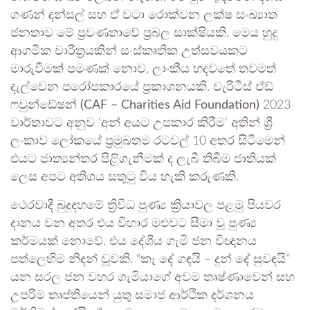
ගණන් දන්සල් සහ ඒ වටා රොක්වන ලක්ෂ සංඛ්‍යාත
ජනතාව මේ ප්‍රවණතාවේ ප්‍රබල සාක්ෂියකි. මෙය හුදු
ආගමික චාරිත්‍රයකින් සංස්කෘතික උත්සවයකට
මාරුවීමක් පමණක් නොව, ලාංකීය හදවතේ තවමත්
දැල්වෙන පරෝපකාරයේ ප්‍රකාශනයකි.
චැරිටීස් ඒඩ්
ෆවුන්ඩේෂන් (CAF – Charities Aid Foundation)
2023
වාර්තාවට අනුව ‘අන් අයට උපකාර කිරීම’ අතින් ශ්‍රී
ලංකාව ලෝකයේ ප්‍රමුඛතම රටවල් 10 අතර සිටීමෙන්
එයට ජාත්‍යන්තර පිළිගැනීමක් ද ලැබී තිබීම ජාතියක්
ලෙස අපට අතිශය සතුටු විය හැකි කරුණකි.
ථෙරවාදී බුදුදහමේ ත්‍රිවිධ පුණ්‍ය ක්‍රියාවල පළමු පියවර
දානය වන අතර එය විහාර මළුවට සීමා වූ පුණ්‍ය
කර්මයක් නොවේ. එය දේශීය ගැමි ජන විඥානය
පත්ලෙහිම නිදන් වූවකි. “කෑ දේ ගඳයි – දුන් දේ සුවඳයි”
යන සරල ජන වහර ගැමියාගේ අවම තෘෂ්ණාවෙන් සහ
උපරිම තෘප්තියෙන් යුතු සමාජ ආර්ථික දර්ශනය