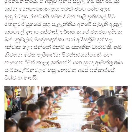
මූර්තිමත් කරයි. ඒ අනුව දානය පවුල, ගම සහ රට යා
කරන නොපෙනෙන හුය පටක් බවට පත්ව ඇත.
අනුරාධපුර රාජධානි සමයේ මහාපාලි දන්සලේ සිට
මහනුවර යුගයේ ප්‍රභූ පැලැන්තිය අතරේ පැවැති ඇතුල්
කට්ටලේ දානය දක්වාත්, වර්තමානයේ මහමඟ ඉදිවන
බත්, නූඩ්ල්ස්, මඤ්ඤොක්කා හෝ අයිස්ක්‍රීම් දන්සල
දක්වාත් ගලා එන්නේ එකම සංස්කෘතික ධාරාවකි. තම
නිවහන වෙත පැමිණෙන පිටස්තරයන්ගෙන් පවා
නැගෙන “බත් කාලද ඉන්නේ?” යන සුහද ආමන්ත්‍රණය
සංඛ්‍යාලේඛනවලට හසු නොවන අපේ සත්කාරයේ
විශ්ව භාෂාවයි.