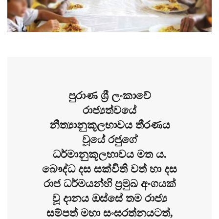
පුරාණ ශ්‍රී ලංකාවේ
රාජ්‍යත්වයේ
නීත්‍යානුකූලභාවය තීරණය
වූයේ රජුගේ
ධර්මානුකූලභාවය මත ය.
බෞද්ධ දස සක්විති වත් හා දස
රාජ ධර්මයන්හි ප්‍රමුඛ අංගයක්
වූ දානය ඔස්සේ තම රාජ්‍ය
සම්පත් මහා සංඝරත්නයටත්,