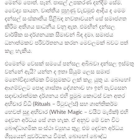
මෙන්ම පොත්, පෑන්, පාසල් උපකරණ දන්දීම සේම,
වෛද්‍ය සායන, වෘත්තීය පුහුණු වැඩමුළු ආදිය ද මෙම
දන්සල් සංස්කෘතිය පිළිබඳ නවතාවයන් සේ සමාජගත
කිරීම අතිශය සාධනීය වනු ඇත. එමඟින් දන්සල
වාර්ෂික සංදර්ශනයක සීමාවන් බිඳ දමා, සමාජය
ධනාත්මකව පරිවර්තනය කරන මෙවලමක් බවට පත්
කළ හැකිය.
එමෙන්ම වෙසක් සමයේ පන්සල අබිබවා දන්සල ඉස්මතු
වන්නේ ඇයි? යන්න ද ඉතා සියුම් ලෙස සමාජ
මනෝවිද්‍යාත්මක විමසුමකට ලක් කළ යුතු ය. බොහෝ
ආගම්වලට පොදු ශාස්තෘ දේශනාව හා ඉන් පැවසෙන
සදාචාරාත්මක දර්ශනය එහි ප්‍රමුඛ කොටස් වන අතර
අභිචාර විධි
(Rituals – රිටුවල්ස්)
සහ ශාන්තිකර්ම
හෙවත් සුදු අභිචාර
(White Magic – වයිට් මැජික්)
එහි
දෙවන අර්ධය සේ ගත හැක. ඒ අනුව මේ වන විට
බෞද්ධාගමික සංස්ථා ව්‍යුහය තුළ එම දෙවන අර්ධය
ශීඝ්‍රයෙන් ප්‍රවර්ධනය වීමත්, බොහෝ බෞද්ධ