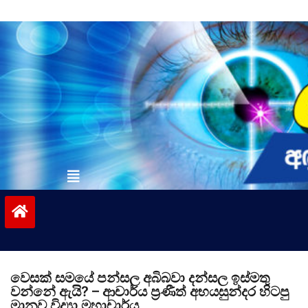
Skip
to
content
vinivida.lk
වෙසක් සමයේ පන්සල අබිබවා දන්සල ඉස්මතු
වන්නේ ඇයි? – ආචාර්ය ප්‍රණීත් අභයසුන්දර හිටපු
මානව විද්‍යා මහාචාර්ය