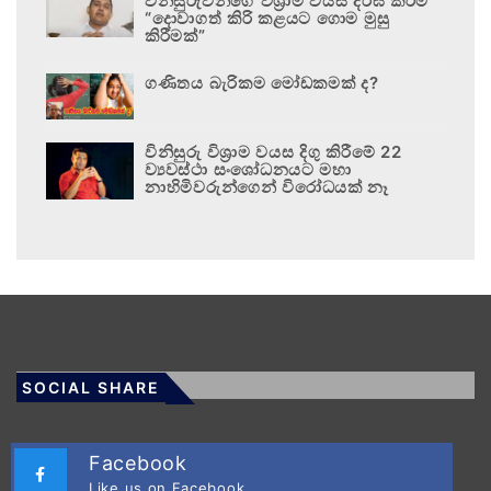
විනිසුරුවන්ගේ විශ්‍රාම වයස දීර්ඝ කිරීම
“දොවාගත් කිරි කළයට ගොම මුසු
කිරීමක්”
ගණිතය බැරිකම මෝඩකමක් ද?
විනිසුරු විශ්‍රාම වයස දිගු කිරීමේ 22
ව්‍යවස්ථා සංශෝධනයට මහා
නාහිමිවරුන්ගෙන් විරෝධයක් නෑ
SOCIAL SHARE
Facebook
Like us on Facebook