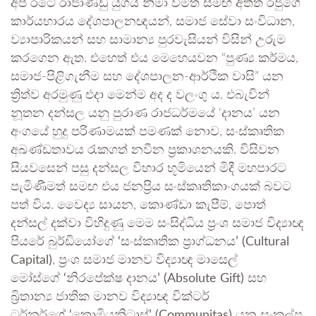
අප රටේ රාජාණ්ඩු යුගය නිමා වීමත් සමඟ අතීත රජුගේ
කාර්යභාරය දේශපාලනඥයන්, සමාජ සේවා සංවිධාන,
ව්‍යාපාරිකයන් සහ සාමාන්‍ය පුරවැසියන් විසින් උරුම
කරගෙන ඇත. එහෙත් එය මෙහෙයවන “පුණ්‍ය කර්මය,
සමාජ-පිළිගැනීම සහ දේශපාලන-ආර්ථික වාසි” යන
ත්‍රිත්ව අරමුණු එදා මෙන්ම අද ද වලංගු ය. එබැවින්
නූතන දන්සල යනු පුරාණ රාජධර්මයේ ‘දානය’ යන
අංගයේ හුදු පරිණාමයක් පමණක් නොව, සංස්කෘතික
අඛණ්ඩතාවය රැකගත් නවීන ප්‍රකාශනයකි. විසිවන
සියවසෙන් පසු දන්සල විහාර භූමියෙන් මිදී මහපාරට
පැමිණීමත් සමඟ එය ජනප්‍රිය සංස්කෘතිකාංගයක් බවට
පත් විය. වෛද්‍ය සායන, කොණ්ඩා කැපීම්, පොත්
දන්සල් දක්වා විහිදුණු මෙම සංසිද්ධිය ප්‍රංශ සමාජ විද්‍යාඥ
පියරේ බුර්ඩියෝගේ
‘සංස්කෘතික ප්‍රාග්ධනය’ (Cultural
Capital)
, ප්‍රංශ සමාජ මානව විද්‍යාඥ මාසෙල්
මෝස්ගේ
‘නිරපේක්ෂ දානය’ (Absolute Gift)
සහ
බ්‍රිතාන්‍ය ජාතික මානව විද්‍යාඥ වික්ටර්
ටර්නර්ගේ
‘කොමියුනිටාස්’ (Communitas)
යන සංකල්ප