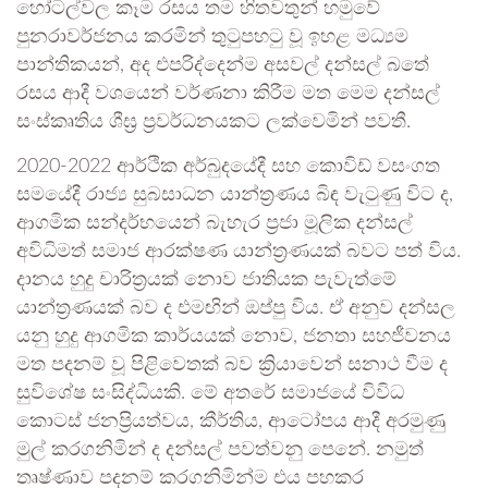
හෝටල්වල කෑම රසය තම හිතවතුන් හමුවේ
පුනරාවර්ජනය කරමින් තුටුපහටු වූ ඉහළ මධ්‍යම
පාන්තිකයන්, අද එපරිද්දෙන්ම අසවල් දන්සල් බතේ
රසය ආදී වශයෙන් වර්ණනා කිරීම මත මෙම දන්සල්
සංස්කෘතිය ශීඝ්‍ර ප්‍රවර්ධනයකට ලක්වෙමින් පවතී.
2020-2022 ආර්ථික අර්බුදයේදී සහ කොවිඩ් වසංගත
සමයේදී රාජ්‍ය සුබසාධන යාන්ත්‍රණය බිඳ වැටුණු විට ද,
ආගමික සන්දර්භයෙන් බැහැර ප්‍රජා මූලික දන්සල්
අවිධිමත් සමාජ ආරක්ෂණ යාන්ත්‍රණයක් බවට පත් විය.
දානය හුදු චාරිත්‍රයක් නොව ජාතියක පැවැත්මේ
යාන්ත්‍රණයක් බව ද එමඟින් ඔප්පු විය. ඒ අනුව දන්සල
යනු හුදු ආගමික කාර්යයක් නොව, ජනතා සහජීවනය
මත පදනම් වූ පිළිවෙතක් බව ක්‍රියාවෙන් සනාථ වීම ද
සුවිශේෂ සංසිද්ධියකි. මේ අතරේ සමාජයේ විවිධ
කොටස් ජනප්‍රියත්වය, කීර්තිය, ආටෝපය ආදී අරමුණු
මුල් කරගනිමින් ද දන්සල් පවත්වනු පෙනේ. නමුත්
තෘෂ්ණාව පදනම් කරගනිමින්ම එය පහකර