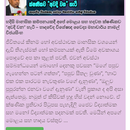
හදිසි මානසික කම්පනයකදී අපේ මොළය සහ හදවත ක්ෂණිකව
“අවදි වන” හැටි – හෘදවේද විශේෂඥ වෛද්‍ය මහාචාර්ය නාමල්
විජයසිංහ
ජීවිතයේ කිනම් හෝ අවස්ථාවක මානසික වශයෙන්
දැඩි තිගැස්මක් හෝ කම්පනයක් ඇති වීමේ අවකාශය
පොදුවේ අප කා තුළත් පවතී. එවන් අවස්ථා
සම්බන්ධයෙන් බොහෝ දෙනකු පවසන “මගේ පපුව
ගැහෙන්න පටන් ගත්තා”, “පපුව සීතල වුණා”, “හාට්
එක එක පාරටම නැවතුණා වගේ දැනුණා”, “ඔලුව
පුපුරන්න එනවා වගේ දැනුණා” වැනි ප්‍රකාශ ද අපි අසා
ඇත්තෙමු. නමුත් ඒ කිසිවක් හුදු හිස් වදන් නොවේ. ඒ
ක්ෂණික ප්‍රතිචාර පිටුපස පැහැදිලි ජෛව විද්‍යාත්මක
සහ මනෝ විද්‍යාත්මක පදනමක් පවතී. මෙයින් අපගේ
මොළය සහ හෘදය වස්තුව …