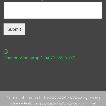
Submit
Chat on WhatsApp (+94 77 359 6107)
Copyrights protected: මෙම වෙබ් අඩවියේ පළකරනු
ලබන කිනම් හෝ දෙයකින් යම් පුද්ගලයකුට හෝ