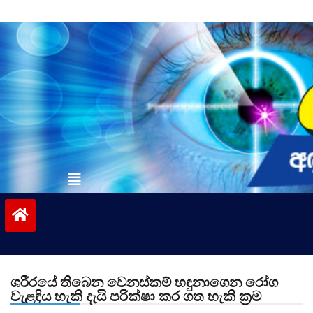
Skip
to
content
vinivida.lk
ශරීරයේ තිබෙන වෙනස්කම් හඳුනාගෙන රෝග
වැළඳිය හැකි දැයි පරික්ෂා කර ගත හැකි ක්‍රම