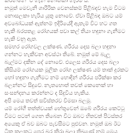
කරන්නේ “ඒ ගැන නොතකා හැරීම ය.
නමුත් මෙවැනි ශාරීරික වෙනස්කම් පිළිබඳව හැම විටම
නොසලකා හැරිය යුතු නොවේ. ඒවා පිළිබඳ ඔබට යම්
අවබෝධයක් ඇත්නම් ඉදිරියේදී ඇතැම් විට හට ගත
හැකි බරපතළ රෝගයක් පවා කල් තියා හඳුනා ගැනීමට
හැකි වනු ඇත.
සමහර රෝගවල ලක්ෂණ, ශරීරය දෙස බලා හඳුනා
ගන්නට හැකිවන අවස්ථා තිබේ. නමුත් මේ බැලූ
බැල්මට දකින දේ නොවේ. එලෙස ශරීරය දෙස බලා
කිසියම් රෝගයක මූලික රෝග ලක්ෂණ යම් තාක් දුරකට
හෝ හඳුනා ගැනීමට නම් හොඳින් ශරීරය පරීක්ෂා කර
බලන්නට සිදුවේ. නැතහොත් තවත් කෙනෙක් හා
සංසන්දනය කරන්නට ද සිදුවිය හැකිය.
අපි මෙය තවත් සවිස්තරව විමසා බලමු.
යම් රෝගී තත්ත්වයක් හේතුවෙන් ඔබේ ශරීරය කෙට්ටු
වීමට පටන් ගෙන තිබෙන විට ඔබට හිතවත් පිටස්තර
අයෙකු ඒ බව ඔබට පැවසීමට පුළුවන. නමුත් ඔබ ඊට
ටික කලකට පෙර බර කිරා බලා තිබුණේ නම් මෙය