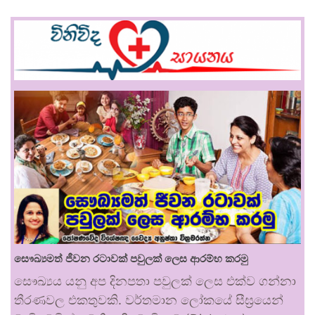
සෞඛ්‍යමත් ජීවන රටාවක් පවුලක් ලෙස ආරම්භ කරමු
සෞඛ්‍යය යනු අප දිනපතා පවුලක් ලෙස එක්ව ගන්නා
තීරණවල එකතුවකි. වර්තමාන ලෝකයේ සීඝ්‍රයෙන්