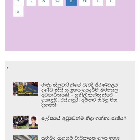
«
‹
3
4
5
6
7
›
»
.
රාජ්‍ය නිලධාරීන්ගේ වැරදි තීරණවලට
දණ්ඩ නීති සංග්‍රහය යෙදවීම බරපතල
අවභාවිතයකි – සුනිල් කන්නන්ගර
කොළඹ, රත්නපුර, අම්පාර හිටපු මහ
දිසාපති
ලෝකයේ අඩුවෙන්ම නිදා ගන්නා ජාතිය?
සුරාබදු ආදායම වාර්තාගත ලෙස ඉහළ