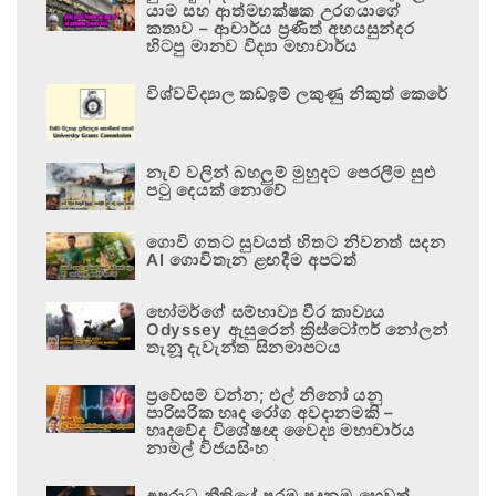
යාම සහ ආත්මභක්ෂක උරගයාගේ
කතාව – ආචාර්ය ප්‍රණීත් අභයසුන්දර
හිටපු මානව විද්‍යා මහාචාර්ය
විශ්වවිද්‍යාල කඩඉම් ලකුණු නිකුත් කෙරේ
නැව් වලින් බහලුම් මුහුදට පෙරලීම සුළු
පටු දෙයක් නොවේ
ගොවි ගතට සුවයත් හිතට නිවනත් සදන
AI ගොවිතැන ළඟදීම අපටත්
හෝමර්ගේ සම්භාව්‍ය වීර කාව්‍යය
Odyssey ඇසුරෙන් ක්‍රිස්ටෝෆර් නෝලන්
තැනූ දැවැන්ත සිනමාපටය
ප්‍රවේසම් වන්න; එල් නිනෝ යනු
පාරිසරික හෘද රෝග අවදානමකි –
හෘදවේද විශේෂඥ වෛද්‍ය මහාචාර්ය
නාමල් විජයසිංහ
අපරාධ නීතියේ පරම පදනම හෙවත්