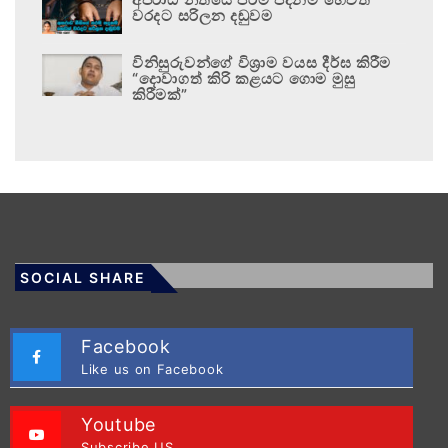
වරදට සරිලන දඬුවම
විනිසුරුවන්ගේ විශ්‍රාම වයස දීර්ඝ කිරීම
“දොවාගත් කිරි කළයට ගොම මුසු
කිරීමක්”
SOCIAL SHARE
Facebook
Like us on Facebook
Youtube
Subscribe US