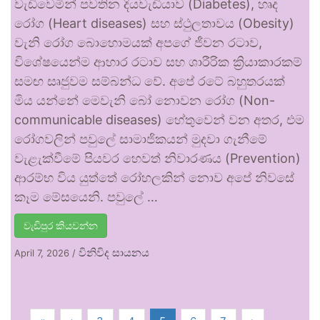
වැඩිවෙමින් පවතින දියවැඩියාව (Diabetes), හෘද
රෝග (Heart diseases) සහ ස්ථුලතාවය (Obesity)
වැනි රෝග බොහොමයක් අපගේ ජීවන රටාව,
විශේෂයෙන්ම ආහාර රටාව සහ ශාරීරික ක්‍රියාකාරකම්
සමඟ සෘජුවම සම්බන්ධ වේ. අපේ රටේ බහුතරයක්
මිය යන්නේ මෙවැනි බෝ නොවන රෝග (Non-
communicable diseases) හේතුවෙන් වන අතර, එම
රෝගවලින් පවුලේ සාමාජිකයන් මුදවා ගැනීමේ
වැළැක්වීමේ පියවර හෙවත් නිවාරණය (Prevention)
ආරම්භ විය යුත්තේ රෝහලකින් නොව අපේ නිවසේ
කෑම මේසයෙනි. පවුලේ …
වැඩිපුර කියවන්න
විනිවිද සායනය
April 7, 2026
/