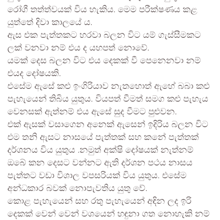
රෝගී තත්ත්වයක් විය හැකිය. මෙම පරීක්ෂණය කළ
යුත්තේ දිවා කාලයේ ය.
ඇස එක පැත්තකට හරවා බලන විට යම් ගැස්සීමකට
ලක් වනවා නම් එය ද යහපත් නොවේ.
යමක් දෙස බලන විට එය දෙකක් වී පෙනෙනවා නම්
එයද දෝෂයකි.
එසේම ඇසේ කළු ඉංගිරියාව නැතහොත් ඇහේ බබා කළු
පැහැයෙන් තිබිය යුතුය. වියපත් වීමත් සමග කළු පැහැය
වෙනසක් ඇත්නම් එය ඇසේ සුද වීමට පුළුවන.
එක් ඇසක් වසාගෙන අනෙක් ඇසෙන් ඉදිරිය බලන විට
එම තනි ඇසට නාසයේ පැත්තක් සහ කනේ පැත්තක්
දර්ශනය විය යුතුය .නමුත් අක්ෂි දෝෂයක් නැත්නම්
ඔබේ කන දෙසට වන්නට ඇති දර්ශන පථය නාසය
පැත්තට වඩා විශාල වපසරියක් විය යුතුය. එසේම
අන්ධකාර බවක් නොපැවතිය යුතු වේ.
කොළ පැහැයෙන් සහ රතු පැහැයෙන් අඳින ලද ඉරි
දෙකක් වෙන් වෙන් වශයෙන් හඳුනා ගත නොහැකි නම්