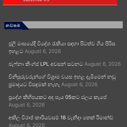
නවතම
ජූලි මාසයේදී විදේශ රැකියා සඳහා පිටත්ව ගිය පිරිස
ඉහළට
August 6, 2026
ජැෆ්නා කිංග්ස් LPL අවසන් සටනට
August 6, 2026
විනිසුරුවරුන්ගේ විශ්‍රාම වයස ඉහළ දැමීමෙන් නඩු
ප්‍රමාදයට විසඳුමක් නැහැ
August 6, 2026
ප්‍රදේශ කිහිපයකට අද පැය 05කට ජලය කැපේ
August 6, 2026
අකිල විරාජ් කාරියවසම් 18 වැනිදා තෙක් රිමාන්ඩ්
August 6, 2026