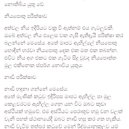
නොතිබිය යුතු වේ.
නියපොතු පරීක්ෂාව
අත්වල නිය ඉදිරියට වක්‍ර වී ඇත්නම් එය ගැටලුවකි.
ඔබේ අත්වල නිය එලෙස වක ගැසී ඇතිදැයි පරීක්ෂා කර
බලන්නේ මෙසේය. අතේ මාපට ඇඟිල්ලේ නියපොතු
හොඳින් හරවා නියපොතු දෙක එක මත එක තබන්න.
එවිට නිය අග එකට එක ගැටීම සිදු වුවද නියපොත්ත
මුල එකිනෙක ස්පර්ශ නොවිය යුතුය.
නාඩි පරීක්ෂාව
නාඩි හඳුනා ගන්නේ මෙසේය.
අතේ මැණික් කටුව ඉදිරිපස මාපට ඇඟිල්ල පා මුල
කෙළවරටම ඇඟිල්ල ගෙන යන විට ඔබට කුඩා
අස්ථියක් හමුවේ. එම අස්ථියට පෙරාතුව හමු වන වලක්
වැනි පහත් ස්ථානයේදී ඔබට නාඩි හසු කර ගත හැකිය.
නාඩි වැටීම තත්පර කටුවේ මෙන් රිද්මයානුකූලව යම්