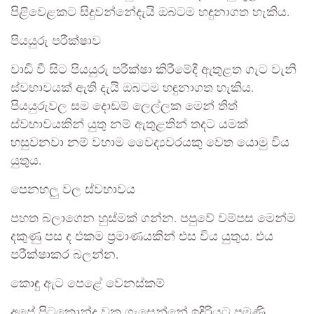
පිළිවෙළකට සිදුවන්නේදැයි ඔබටම හඳුනාගත හැකිය.
පියයුරු පරීක්ෂාව
වාඩි වී සිට පියයුරු පරීක්ෂා කිරීමේදී ඇතුළත ගැට වැනි
ස්වභාවයක් ඇති දැයි ඔබටම හඳුනාගත හැකිය.
පියයුරුවල සම දොඩම් ලෙල්ලක මෙන් තිත්
ස්වභාවයකින් යුතු නම් ඇතුළතින් තදට යමක්
හසුවනවා නම් වහාම වෛද්‍යවරයකු වෙත යොමු විය
යුතුය.
පෙනහලු වල ස්වභාවය
පහත බලාගෙන හුස්මක් ගන්න. පපුවේ වම්පස මෙන්ම
දකුණු පස ද එකම ප්‍රමාණයකින් එස විය යුතුය. එය
පරීක්ෂාකර බලන්න.
කොඳු ඇට පෙළේ වෙනස්කම්
අපේ පිටකොන්ද වක ගැසෙන්නේ ඉදිරියට පමණි.