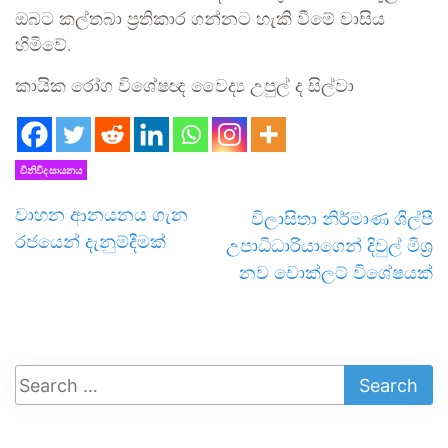
ඔබට කල්තබා ප්‍රතිකාර ගන්නට හැකි වීමේ වාසිය
හිමිවේ.
කායික රෝග විශේෂඥ වෛද්‍ය උපුල් ද සිල්වා
විනිවිද සායනය
වාහන ආනයනය ගැන
විලාසිතා නිර්මාණ ශිල්පී
රජයෙන් දැනුම්දීමක්
උපාධිධාරියාගෙන් දිවුල් මිශ්‍ර
නව චොක්ලට් විශේෂයක්