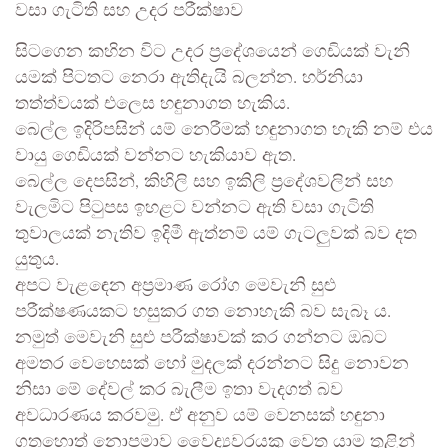
වසා ගැටිති සහ උදර පරීක්ෂාව
සිටගෙන කහින විට උදර ප්‍රදේශයෙන් ගෙඩියක් වැනි
යමක් පිටතට නෙරා ඇතිදැයි බලන්න. හර්නියා
තත්ත්වයක් එලෙස හඳුනාගත හැකිය.
බෙල්ල ඉදිරිපසින් යම් නෙරීමක් හඳුනාගත හැකි නම් එය
වායු ගෙඩියක් වන්නට හැකියාව ඇත.
බෙල්ල දෙපසින්, කිහිලි සහ ඉකිලි ප්‍රදේශවලින් සහ
වැලමිට පිටුපස ඉහළට වන්නට ඇති වසා ගැටිති
තුවාලයක් නැතිව ඉදිමී ඇත්නම් යම් ගැටලුවක් බව දත
යුතුය.
අපට වැළඳෙන අප්‍රමාණ රෝග මෙවැනි සුළු
පරීක්ෂණයකට හසුකර ගත නොහැකි බව සැබෑ ය.
නමුත් මෙවැනි සුළු පරීක්ෂාවක් කර ගන්නට ඔබට
අමතර වෙහෙසක් හෝ මුදලක් දරන්නට සිදු නොවන
නිසා මේ දේවල් කර බැලීම ඉතා වැදගත් බව
අවධාරණය කරවමු. ඒ අනුව යම් වෙනසක් හඳුනා
ගතහොත් නොපමාව වෛද්‍යවරයකු වෙත යාම තුළින්