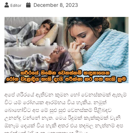
December 8, 2023
Editor
අපේ ශරීරයේ ඇතිවන කුමන ⁣හෝ වෙනස්කමක් ඇතැම්
විට යම් රෝගයක ආරම්භය විය හැකිය. නමුත්
බොහෝවිට අප මේ සුළු සුළු වෙනස්කම් පිළිබඳව
උනන්දු වන්නේ නැත. මෙය රිදුමක් කැක්කුමක් වැනි
ඕනෑම දෙයක් විය හැකි අතර එය තදබල නැත්නම් අප