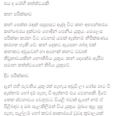
එය ද රෝගී තත්ත්වයකි.
කන පරීක්ෂාව
කන් පෙත්ත මඳක් පසුපසට ඇද්ද විට කන අභ්‍යන්තරය
කන්බෙරය දක්වාම හොඳින් පෙනිය යුතුය. මෙලෙස
පරීක්ෂා කරන විට වෙනස් යමක් ඇත්නම් නිරීක්ෂණය
කරගත හැකි වේ. කන් දෙකට ඇසෙන ශබ්ද එක්
කනකට අඩුවෙන් හා අනෙක් කනට වඩාත්
තීව්‍රතාවයකින් නොතිබිය යුතුය. කන් දෙකේම ඇසීම
සමාන තත්ත්වයෙන් තිබිය යුතුවේ.
දිව පරීක්ෂාව
දැන් එහි පැවතිය යුතු රත් පැහැය අඩුවී ලා රෝස පාට වී
ඇත්නම් හෝ දම් පැහැ වී ඇත්නම් එය වෙනසකි. දිවේ
තෙත ස්වභාවය වෙනුවට වියළි බවක් දැනේ නම් ඒ
පිළිබඳව ද ඔබ සැලකිලිමත් විය යුතුය. මුඛය තුළ සුදු
පැහැ පැල්ලම් හෝ කවර ආකාරයේ වුවද තුවාලයක්