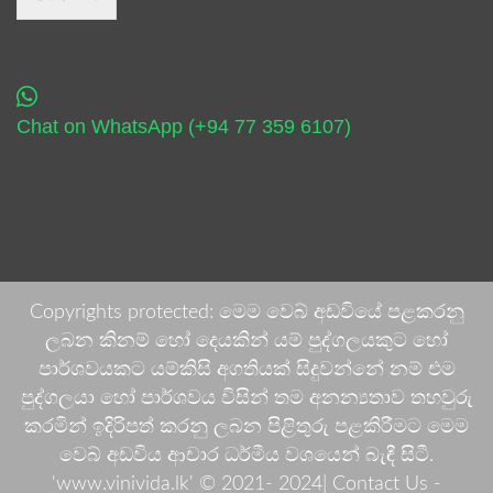
Chat on WhatsApp (+94 77 359 6107)
Copyrights protected: මෙම වෙබ් අඩවියේ පළකරනු
ලබන කිනම් හෝ දෙයකින් යම් පුද්ගලයකුට හෝ
පාර්ශවයකට යම්කිසි අගතියක් සිදුවන්නේ නම් එම
පුද්ගලයා හෝ පාර්ශවය විසින් තම අනන්‍යතාව තහවුරු
කරමින් ඉදිරිපත් කරනු ලබන පිළිතුරු පළකිරීමට මෙම
වෙබ් අඩවිය ආචාර ධර්මීය වශයෙන් බැඳී සිටී.
'www.vinivida.lk' © 2021- 2024| Contact Us -