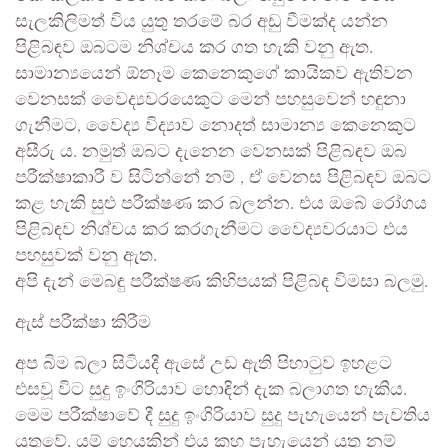
සැලකිලිමත් විය යුතු තරමේ බර අඩු වීමක්ද යන්න
පිළිබඳව ඔබටම නිශ්චය කර ගත හැකි වනු ඇත.
සාමාන්‍යයෙන් ඕනෑම කෙනෙකුගේ කායිකව ඇතිවන
වෙනසක් වෛද්‍යවරයෙකුට මෙන් පහසුවෙන් හඳුනා
ගැනීමට, වෛද්‍ය විද්‍යාව නොදත් සාමාන්‍ය කෙනෙකුට
අසීරු ය. නමුත් ඔබට දැනෙන වෙනසක් පිළිබඳව ඔබ
පරීක්ෂාකාරී ව සිටින්නේ නම් , ඒ වෙනස පිළිබඳව ඔබට
කළ හැකි සුළු පරීක්ෂණ කර බලන්න. එය ඔබේ රෝගය
පිළිබඳව නිශ්චය කර කරගැනීමට වෛද්‍යවරයාට එය
පහසුවක් වනු ඇත.
අපි දැන් මෙබඳු පරීක්ෂණ කිහිපයක් පිළිබඳ විමසා බලමු.
ඇස් පරීක්ෂා කිරීම
අප බිම බලා සිටියදී ඇසේ උඩ ඇති පිහාටුව ඉහළට
එසවූ විට සුදු ඉංගිරියාව හොඳින් දැක බලාගත හැකිය.
මෙම පරීක්ෂාවේ දී සුදු ඉංගිරියාව සුදු පැහැයෙන් පැවතිය
යුතුවේ. යම් හෙයකින් එය කහ පැහැයෙන් යුතු නම්