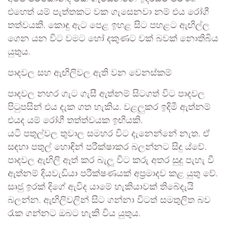
එහෙත් යම් පැත්තකට වක ගැසෙනවා නම් එය රෝගී
තත්වයකි. කොඳු ඇට පෙළ ඉහළ සිට පහළට ඇඟිල්ල
ගෙන යන විට වමට හෝ දකුණට වක් බවක් නොතිබිය
යුතුය.
පාදවල සහ ඇඟිලිවල ඇති වන වෙනස්කම්
පාදවල නහර ගැට ගැසී ඇත්නම් සිටගත් විට පාදවල
පිටුපසින් එය දැක ගත හැකිය. වළලුකර ඉදිමී ඇත්නම්
එයද යම් රෝගී තත්ත්වයක ඉඟියකි.
යටි පතුල්වල තුවාල සමහර විට දැනෙන්නේ නැත. ඒ
සඳහා පතුල් හොඳින් පරීක්ෂාකර බලන්නට සිදු ය්වේ.
පාදවල ඇඟිලි ඈත් කර බැලූ විට කරු අතර සුදු පැහැ වී
ඇත්නම් දියවැඩියා පරීක්ෂණයක් අප්‍රමාදව කළ යුතු වේ.
සෘජු ඉරක් දිගේ ඇවිද යාමේ හැකියාවක් තිබේදැයි
බලන්න. ඇඟිලිවලින් සිට ගන්නා විටත් සමතුලිත බව
රැක ගන්නට ඔබට හැකි විය යුතුය.