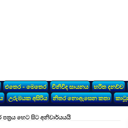
එතෙර - මෙතෙර
විනිවිද සායනය
හරිත දනව්ව
ය
උරුමයක අසිරිය
නිතර නොඇසෙන කතා
කාටූ
 පත්‍රය හෙට සිට අනිවාර්යයයි