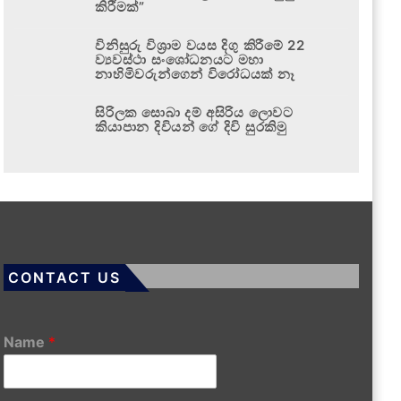
කිරීමක්”
විනිසුරු විශ්‍රාම වයස දිගු කිරීමේ 22
ව්‍යවස්ථා සංශෝධනයට මහා
නාහිමිවරුන්ගෙන් විරෝධයක් නෑ
සිරිලක සොබා දම් අසිරිය ලොවට
කියාපාන දිවියන් ගේ දිවි සුරකිමු
CONTACT US
Name
*