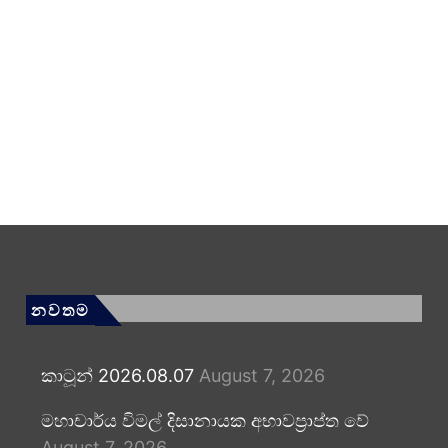
නවතම
කාටූන් 2026.08.07
August 7, 2026
මහාචාර්ය විමල් දිසානායක අභාවප්‍රාප්ත වේ
August 7, 2026