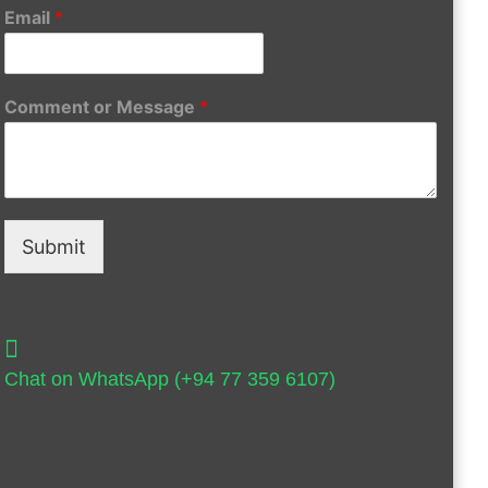
Email
*
Comment or Message
*
Submit
Chat on WhatsApp (+94 77 359 6107)