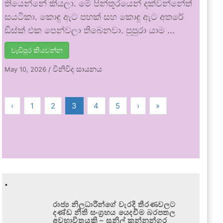
තියෙන්නේ කියලා. මේ පින්තූරයෙන් දක්වන්නේත්
සයටිකා. කොඳු ඇට පහක් සහ කොඳු ඇට අතරේ
ඩිස්ක් එක පෙන්වලා තිබෙනවා. පුපුරා යාම …
වැඩිපුර කියවන්න
විනිවිද සායනය
May 10, 2026
/
‹
1
2
3
4
5
›
»
.
රාජ්‍ය නිලධාරීන්ගේ වැරදි තීරණවලට
දණ්ඩ නීති සංග්‍රහය යෙදවීම බරපතල
අවභාවිතයකි – සුනිල් කන්නන්ගර