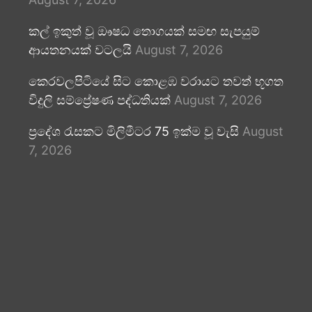
කල් ඉකුත් වූ ඖෂධ තොගයක් සමඟ සැපයුම්
ආයතනයක් වටලයි
August 7, 2026
කෙරවලපිටියේ සිට කොළඹ වරායට තවත් භූගත
විදුලි සම්ප්‍රේෂණ පද්ධතියක්
August 7, 2026
ප්‍රදේශ රැසකට මිලිමීටර 75 ඉක්ම වූ වැසි
August
7, 2026