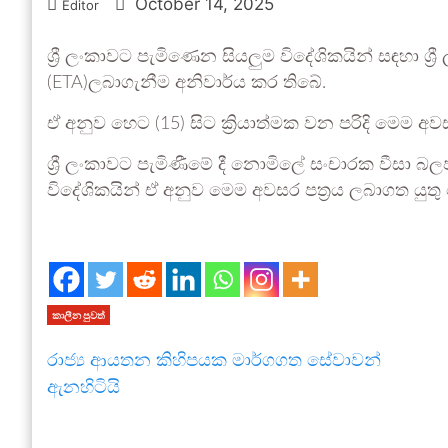
October 14, 2025
Editor
ශ්‍රී ලංකාවට පැමිණෙන සියලුම විදේශිකයින් සඳහා ශ්‍ර
(ETA)ලබාගැනීම අනිවාර්ය කර තිබේ.
ඒ අනුව ‍හෙට (15) සිට ක්‍රියාත්මක වන පරිදි මෙම අ
ශ්‍රී ලංකාවට පැමි‍ණීමේ දී නොමිලේ සංචාරක වීසා බල
විදේශිකයින් ඒ අනුව මෙම අවසර පත්‍රය ලබාගත යුතු
කාලීන පුවත්
රාජ්‍ය ආයතන කිහිපයක මාර්ගගත සේවාවන්
ඇනහිටියි