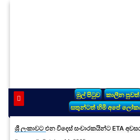
Skip
to
content
vinivida.lk
මුල් පිටුව
කාලීන පුවත්
සතුන්ටත් හිමි අපේ ලෝක
ශ්‍රී ලංකාවට එන විදෙස් සංචාරකයින්ට ETA අවසර