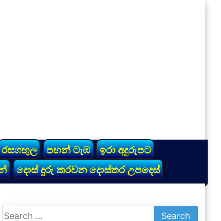
රසගඟුල
පහන් ටැඹ
ඉරා අදුරුපට
න්
දොස් දුරු කරවන දොස්තර උපදෙස්