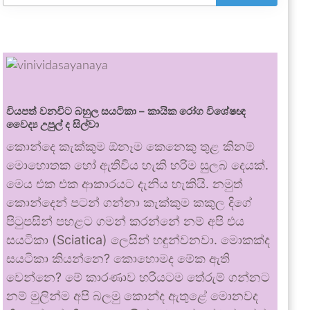
වියපත් වනවිට බහුල සයටිකා – කායික රෝග විශේෂඥ
වෛද්‍ය උපුල් ද සිල්වා
කොන්දෙ කැක්කුම ඕනෑම කෙනෙකු තුළ කිනම්
මොහොතක හෝ ඇතිවිය හැකි හරිම සුලබ දෙයක්.
මෙය එක එක ආකාරයට දැනිය හැකියි. නමුත්
කොන්දෙන් පටන් ගන්නා කැක්කුම කකුල දිගේ
පිටුපසින් පහළට ගමන් කරන්නේ නම් අපි එය
සයටිකා (Sciatica) ලෙසින් හඳුන්වනවා. මොකක්ද
සයටිකා කියන්නෙ? කොහොමද මේක ඇති
වෙන්නෙ? මේ කාරණාව හරියටම තේරුම් ගන්නට
නම් මුලින්ම අපි බලමු කොන්ද ඇතුළේ මොනවද