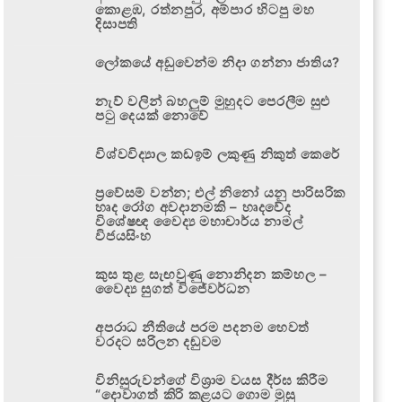
කොළඹ, රත්නපුර, අම්පාර හිටපු මහ
දිසාපති
ලෝකයේ අඩුවෙන්ම නිදා ගන්නා ජාතිය?
නැව් වලින් බහලුම් මුහුදට පෙරලීම සුළු
පටු දෙයක් නොවේ
විශ්වවිද්‍යාල කඩඉම් ලකුණු නිකුත් කෙරේ
ප්‍රවේසම් වන්න; එල් නිනෝ යනු පාරිසරික
හෘද රෝග අවදානමකි – හෘදවේද
විශේෂඥ වෛද්‍ය මහාචාර්ය නාමල්
විජයසිංහ
කුස තුළ සැඟවුණු නොනිදන කම්හල –
වෛද්‍ය සුගත් විජේවර්ධන
අපරාධ නීතියේ පරම පදනම හෙවත්
වරදට සරිලන දඬුවම
විනිසුරුවන්ගේ විශ්‍රාම වයස දීර්ඝ කිරීම
“දොවාගත් කිරි කළයට ගොම මුසු