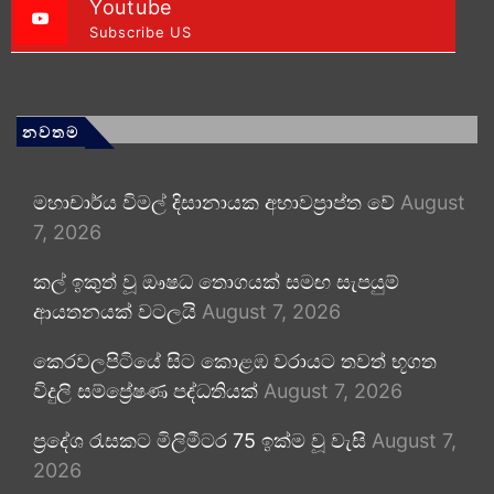
Youtube
Subscribe US
නවතම
මහාචාර්ය විමල් දිසානායක අභාවප්‍රාප්ත වේ
August
7, 2026
කල් ඉකුත් වූ ඖෂධ තොගයක් සමඟ සැපයුම්
ආයතනයක් වටලයි
August 7, 2026
කෙරවලපිටියේ සිට කොළඹ වරායට තවත් භූගත
විදුලි සම්ප්‍රේෂණ පද්ධතියක්
August 7, 2026
ප්‍රදේශ රැසකට මිලිමීටර 75 ඉක්ම වූ වැසි
August 7,
2026