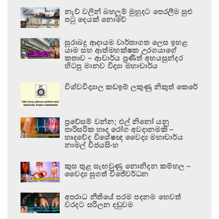
නැව් වලින් බහලුම් මුහුදට පෙරලීම සුළු
පටු දෙයක් නොවේ
සුරාබදු ආදායම වාර්තාගත ලෙස ඉහළ
යාම සහ ආත්මභක්ෂක උරගයාගේ
කතාව – ආචාර්ය ප්‍රණීත් අභයසුන්දර
හිටපු මානව විද්‍යා මහාචාර්ය
විශ්වවිද්‍යාල කඩඉම් ලකුණු නිකුත් කෙරේ
ප්‍රවේසම් වන්න; එල් නිනෝ යනු
පාරිසරික හෘද රෝග අවදානමකි –
හෘදවේද විශේෂඥ වෛද්‍ය මහාචාර්ය
නාමල් විජයසිංහ
කුස තුළ සැඟවුණු නොනිදන කම්හල –
වෛද්‍ය සුගත් විජේවර්ධන
අපරාධ නීතියේ පරම පදනම හෙවත්
වරදට සරිලන දඬුවම