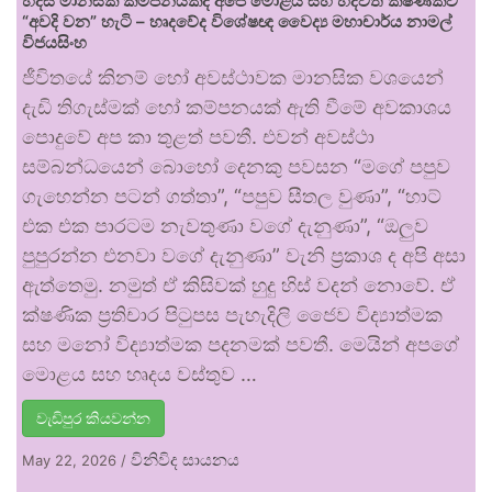
හදිසි මානසික කම්පනයකදී අපේ මොළය සහ හදවත ක්ෂණිකව
“අවදි වන” හැටි – හෘදවේද විශේෂඥ වෛද්‍ය මහාචාර්ය නාමල්
විජයසිංහ
ජීවිතයේ කිනම් හෝ අවස්ථාවක මානසික වශයෙන්
දැඩි තිගැස්මක් හෝ කම්පනයක් ඇති වීමේ අවකාශය
පොදුවේ අප කා තුළත් පවතී. එවන් අවස්ථා
සම්බන්ධයෙන් බොහෝ දෙනකු පවසන “මගේ පපුව
ගැහෙන්න පටන් ගත්තා”, “පපුව සීතල වුණා”, “හාට්
එක එක පාරටම නැවතුණා වගේ දැනුණා”, “ඔලුව
පුපුරන්න එනවා වගේ දැනුණා” වැනි ප්‍රකාශ ද අපි අසා
ඇත්තෙමු. නමුත් ඒ කිසිවක් හුදු හිස් වදන් නොවේ. ඒ
ක්ෂණික ප්‍රතිචාර පිටුපස පැහැදිලි ජෛව විද්‍යාත්මක
සහ මනෝ විද්‍යාත්මක පදනමක් පවතී. මෙයින් අපගේ
මොළය සහ හෘදය වස්තුව …
වැඩිපුර කියවන්න
විනිවිද සායනය
May 22, 2026
/