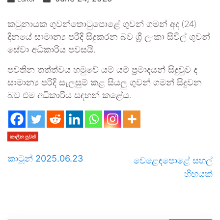
කටුනායක ගුවන්තොටුපොළේ ගුවන් ගමන් අද (24)
දිනයේ සාමාන්‍ය පරිදි සිදුකරන බව ශ්‍රී ලංකා සිවිල් ගුවන්
සේවා අධිකාරිය පවසයි.
පවතින තත්ත්වය හමුවේ යම් යම් ප්‍රමාදයන් සිදුවුව ද
සාමාන්‍ය පරිදි සැලසුම් කළ සියලු ගුවන් ගමන් සිදුවන
බව එම අධිකාරිය සඳහන් කළේය.
කාලීන පුවත්
කාටූන් 2025.06.23
වෙළෙඳපොළේ සහල්
හිඟයක්