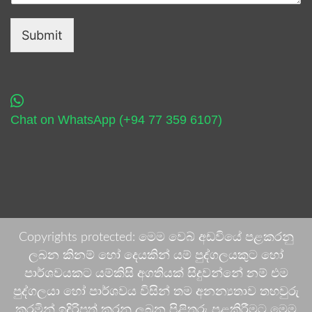
Submit
Chat on WhatsApp (+94 77 359 6107)
Copyrights protected: මෙම වෙබ් අඩවියේ පළකරනු
ලබන කිනම් හෝ දෙයකින් යම් පුද්ගලයකුට හෝ
පාර්ශවයකට යම්කිසි අගතියක් සිදුවන්නේ නම් එම
පුද්ගලයා හෝ පාර්ශවය විසින් තම අනන්‍යතාව තහවුරු
කරමින් ඉදිරිපත් කරනු ලබන පිළිතුරු පළකිරීමට මෙම