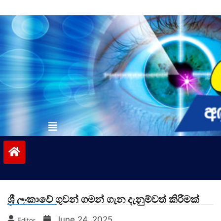
Skip
to
content
vinivida.lk
ශ්‍රී ලංකාවේ ගුවන් ගමන් ගැන දැනුම්වත් කිරීමක්
June 24, 2025
Editor