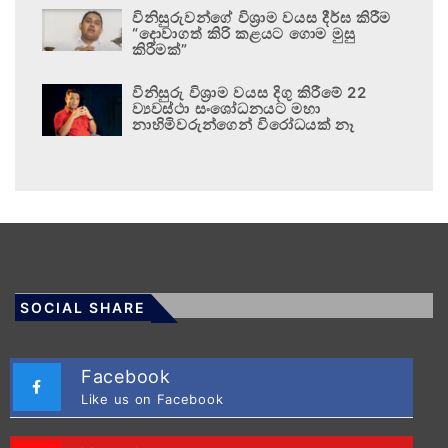
විනිසුරුවන්ගේ විශ්‍රාම වයස දීර්ඝ කිරීම
“දොවාගත් කිරි කළයට ගොම මුසු
කිරීමක්”
විනිසුරු විශ්‍රාම වයස දිගු කිරීමේ 22
ව්‍යවස්ථා සංශෝධනයට මහා
නාහිමිවරුන්ගෙන් විරෝධයක් නෑ
SOCIAL SHARE
Facebook
Like us on Facebook