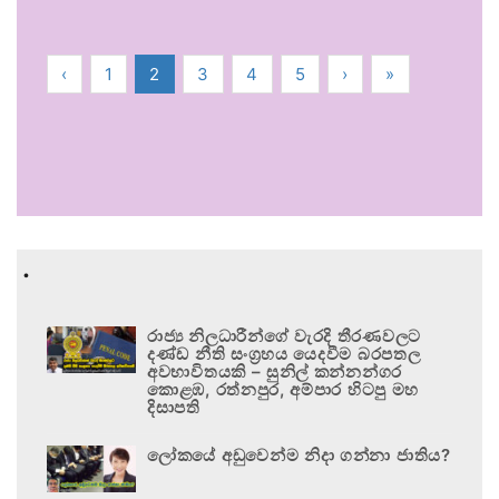
‹
1
2
3
4
5
›
»
.
රාජ්‍ය නිලධාරීන්ගේ වැරදි තීරණවලට
දණ්ඩ නීති සංග්‍රහය යෙදවීම බරපතල
අවභාවිතයකි – සුනිල් කන්නන්ගර
කොළඹ, රත්නපුර, අම්පාර හිටපු මහ
දිසාපති
ලෝකයේ අඩුවෙන්ම නිදා ගන්නා ජාතිය?