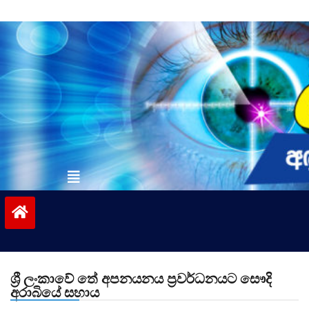
Skip
to
content
vinivida.lk
ශ්‍රී ලංකාවේ තේ අපනයනය ප්‍රවර්ධනයට සෞදි
අරාබියේ සහාය