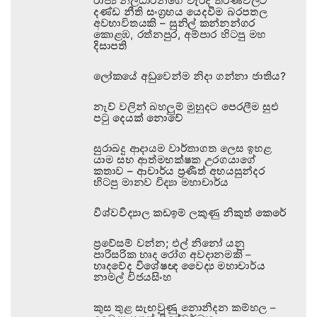
රාජ්‍ය නිලධාරීන්ගේ වැරදි තීරණවලට
දණ්ඩ නීති සංග්‍රහය යෙදවීම බරපතල
අවභාවිතයකි – සුනිල් කන්නන්ගර
කොළඹ, රත්නපුර, අම්පාර හිටපු මහ
දිසාපති
ලෝකයේ අඩුවෙන්ම නිදා ගන්නා ජාතිය?
නැව් වලින් බහලුම් මුහුදට පෙරලීම සුළු
පටු දෙයක් නොවේ
සුරාබදු ආදායම වාර්තාගත ලෙස ඉහළ
යාම සහ ආත්මභක්ෂක උරගයාගේ
කතාව – ආචාර්ය ප්‍රණීත් අභයසුන්දර
හිටපු මානව විද්‍යා මහාචාර්ය
විශ්වවිද්‍යාල කඩඉම් ලකුණු නිකුත් කෙරේ
ප්‍රවේසම් වන්න; එල් නිනෝ යනු
පාරිසරික හෘද රෝග අවදානමකි –
හෘදවේද විශේෂඥ වෛද්‍ය මහාචාර්ය
නාමල් විජයසිංහ
කුස තුළ සැඟවුණු නොනිදන කම්හල –