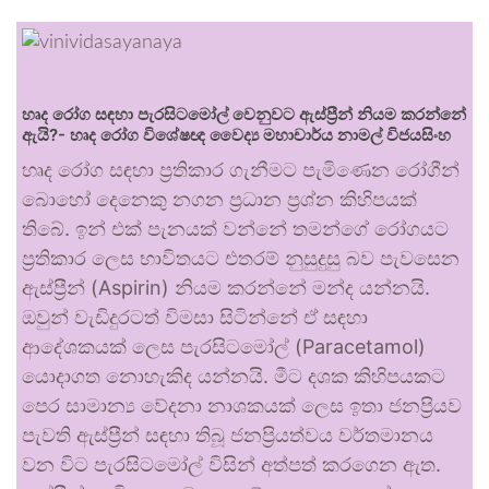
හෘද රෝග සඳහා පැරසිටමෝල් වෙනුවට ඇස්ප්‍රීන් නියම කරන්නේ
ඇයි?- හෘද රෝග විශේෂඥ වෛද්‍ය මහාචාර්ය නාමල් විජයසිංහ
හෘද රෝග සඳහා ප්‍රතිකාර ගැනීමට පැමිණෙන රෝගීන්
බොහෝ දෙනෙකු නගන ප්‍රධාන ප්‍රශ්න කිහිපයක්
තිබේ. ඉන් එක් පැනයක් වන්නේ තමන්ගේ රෝගයට
ප්‍රතිකාර ලෙස භාවිතයට එතරම් නුසුදුසු බව පැවසෙන
ඇස්ප්‍රීන් (Aspirin) නියම කරන්නේ මන්ද යන්නයි.
ඔවුන් වැඩිදුරටත් විමසා සිටින්නේ ඒ සඳහා
ආදේශකයක් ලෙස පැරසිටමෝල් (Paracetamol)
යොදාගත නොහැකිද යන්නයි. මීට දශක කිහිපයකට
පෙර සාමාන්‍ය වේදනා නාශකයක් ලෙස ඉතා ජනප්‍රියව
පැවති ඇස්ප්‍රීන් සඳහා තිබූ ජනප්‍රියත්වය වර්තමානය
වන විට පැරසිටමෝල් විසින් අත්පත් කරගෙන ඇත.