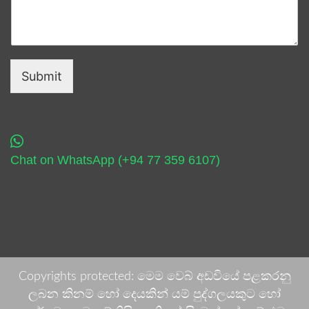
Submit
Chat on WhatsApp (+94 77 359 6107)
Copyrights protected: මෙම වෙබ් අඩවියේ පළකරනු
ලබන කිනම් හෝ දෙයකින් යම් පුද්ගලයකුට හෝ