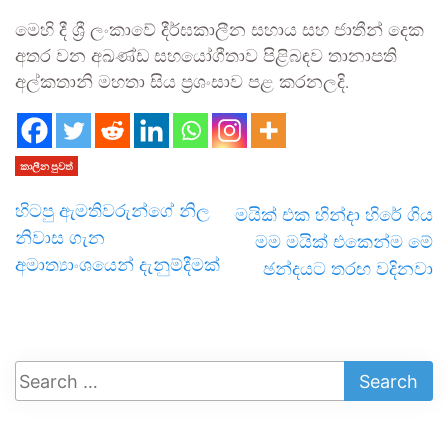
මෙහි දී ශ්‍රී ලංකාවේ දීර්ඝකාලීන සහාය සහ ජාතීන් දෙක
අතර වන අඛණ්ඩ සහයෝගීතාව පිළිබඳව තානාපති
අල්කතානි මහතා සිය ප්‍රශංසාව පළ ක‍රනලදි.
කාලීන පුවත්
හිටපු ඇමතිවරුන්ගේ නිල
මයික් එක හින්දා හිරේ ගිය
නිවාස ගැන
මම මයික් එකෙන්ම මේ
අමාත්‍යාංශයෙන් දැනුම්දීමක්
ඡන්දයට තරඟ වදිනවා