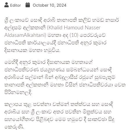
October 10, 2024
Editor
ශ්‍රී ලංකාවේ සෞදි අරාබි තානාපති කලිඩ් හමඩ් නසාර්
අල්දසම් අල්කතානි (Khalid Hamoud Nasser
AldasamAlkahtani) මහතා අද (10) පෙරවරුවේ
ජනාධිපති කාර්යාලයේදී ජනාධිපති අනුර කුමාර
දිසානායක මහතා හමුවිය.
මෙහිදී අනුර කුමාර දිසානායක මහතාගේ
ජනාධිපතිවරණ ජයග්‍රහණය සම්බන්ධයෙන් සෞදි
අරාබියේ සල්මාන් බින් අබ්දුලාසීස් රජුගේ සුබපැතුම්
තානාපති අල්කතානි මහතා විසින් ජනාධිපතිවරයා වෙත
පිරිනමනලදි.
කලාපය තුළ පවත්නා වත්මන් තත්ත්වය සහ සෞදි
අරාබිය සහ ශ්‍රී ලංකාව අතර පවතින මිත්‍රත්වය සහ
සහයෝගීතාව පිළිබඳව මෙම හමුවේ දී සාකච්ඡා සිදු
කෙරුණි.