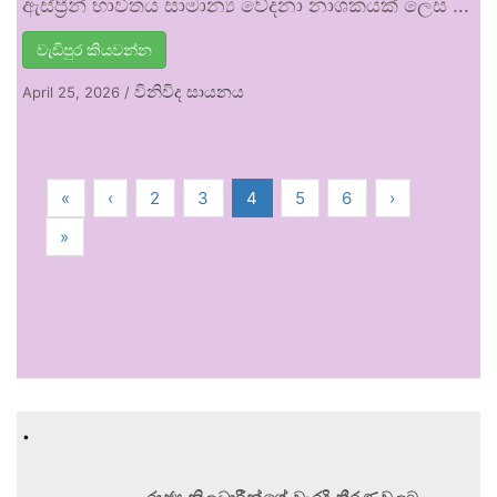
ඇස්ප්‍රීන් භාවිතය සාමාන්‍ය වේදනා නාශකයක් ලෙස …
වැඩිපුර කියවන්න
විනිවිද සායනය
April 25, 2026
/
«
‹
2
3
4
5
6
›
»
.