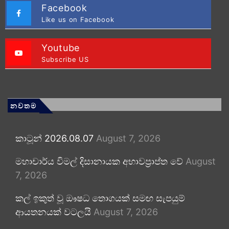
Facebook
Like us on Facebook
Youtube
Subscribe US
නවතම
කාටූන් 2026.08.07
August 7, 2026
මහාචාර්ය විමල් දිසානායක අභාවප්‍රාප්ත වේ
August
7, 2026
කල් ඉකුත් වූ ඖෂධ තොගයක් සමඟ සැපයුම්
ආයතනයක් වටලයි
August 7, 2026