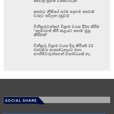
වෛද්‍ය සුගත් විජේවර්ධන
අපරාධ නීතියේ පරම පදනම හෙවත්
වරදට සරිලන දඬුවම
විනිසුරුවන්ගේ විශ්‍රාම වයස දීර්ඝ කිරීම
“දොවාගත් කිරි කළයට ගොම මුසු
කිරීමක්”
විනිසුරු විශ්‍රාම වයස දිගු කිරීමේ 22
ව්‍යවස්ථා සංශෝධනයට මහා
නාහිමිවරුන්ගෙන් විරෝධයක් නෑ
SOCIAL SHARE