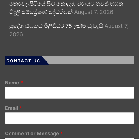
කෙරවලපිටියේ සිට කොළඹ වරායට තවත් භූගත
විදුලි සම්ප්‍රේෂණ පද්ධතියක්
August 7, 2026
ප්‍රදේශ රැසකට මිලිමීටර 75 ඉක්ම වූ වැසි
August 7,
2026
CONTACT US
Name
*
Email
*
Comment or Message
*