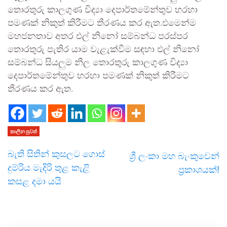
තොරතුරු කාලගුණ විද්‍යා දෙපාර්තමේන්තුව හරහා
පමණක් නිකුත් කිරීමට තීරණය කර ඇත.එමෙන්ම
මහජනතාව අතර එල් නිනෝ සම්බන්ධ පරස්පර
තොරතුරු පැතිර යාම වැළැක්වීම සඳහා එල් නිනෝ
සම්බන්ධ සියලුම නිල තොරතුරු කාලගුණ විද්‍යා
දෙපාර්තමේන්තුව හරහා පමණක් නිකුත් කිරීමට
තීරණය කර ඇත.
කාලීන පුවත්
බැති සිතින් කුසලට ගොස්
ශ්‍රී ලංකා මහ බැංකුවෙන්
දුම්රිය මැදිරි තුළ කැළි
ප්‍රකාශයක්!
කසළ දමා යයි