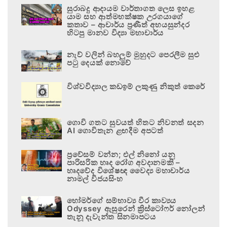
සුරාබදු ආදායම වාර්තාගත ලෙස ඉහළ
යාම සහ ආත්මභක්ෂක උරගයාගේ
කතාව – ආචාර්ය ප්‍රණීත් අභයසුන්දර
හිටපු මානව විද්‍යා මහාචාර්ය
නැව් වලින් බහලුම් මුහුදට පෙරලීම සුළු
පටු දෙයක් නොවේ
විශ්වවිද්‍යාල කඩඉම් ලකුණු නිකුත් කෙරේ
ගොවි ගතට සුවයත් හිතට නිවනත් සදන
AI ගොවිතැන ළඟදීම අපටත්
ප්‍රවේසම් වන්න; එල් නිනෝ යනු
පාරිසරික හෘද රෝග අවදානමකි –
හෘදවේද විශේෂඥ වෛද්‍ය මහාචාර්ය
නාමල් විජයසිංහ
හෝමර්ගේ සම්භාව්‍ය වීර කාව්‍යය
Odyssey ඇසුරෙන් ක්‍රිස්ටෝෆර් නෝලන්
තැනූ දැවැන්ත සිනමාපටය