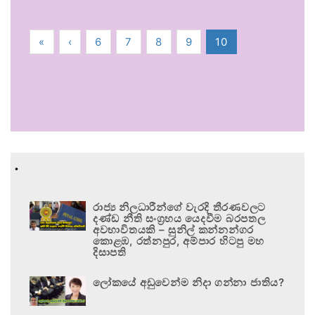
«
‹
6
7
8
9
10
.
රාජ්‍ය නිලධාරීන්ගේ වැරදි තීරණවලට
දණ්ඩ නීති සංග්‍රහය යෙදවීම බරපතල
අවභාවිතයකි – සුනිල් කන්නන්ගර
කොළඹ, රත්නපුර, අම්පාර හිටපු මහ
දිසාපති
ලෝකයේ අඩුවෙන්ම නිදා ගන්නා ජාතිය?