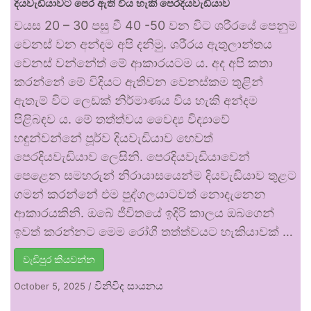
දියවැඩියාවට පෙර ඇති විය හැකි පෙරදියවැඩියාව
වයස 20 – 30 පසු වී 40 -50 වන විට ශරීරයේ පෙනුම
වෙනස් වන අන්දම අපි දනිමු. ශරීරය ඇතුලාන්තය
වෙනස් වන්නේත් මේ ආකාරයටම ය. අද අපි කතා
කරන්නේ මේ විදියට ඇතිවන වෙනස්කම තුළින්
ඇතැම් විට ලෙඩක් නිර්මාණය විය හැකි අන්දම
පිළිබඳව ය. මේ තත්ත්වය වෛද්‍ය විද්‍යාවේ
හඳුන්වන්නේ පූර්ව දියවැඩියාව හෙවත්
පෙරදියවැඩියාව ලෙසිනි. පෙරදියවැඩියාවෙන්
පෙළෙන සමහරුන් නිරායාසයෙන්ම දියවැඩියාව තුළට
ගමන් කරන්නේ එම පුද්ගලයාටවත් නොදැනෙන
ආකාරයකිනි. ඔබේ ජීවිතයේ ඉදිරි කාලය ඔබගෙන්
ඉවත් කරන්නට මෙම රෝගී තත්ත්වයට හැකියාවක් …
වැඩිපුර කියවන්න
විනිවිද සායනය
October 5, 2025
/