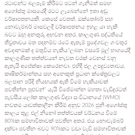
රටාවන්ට බලපෑම් කිරීමට පටන් ගැනීමත් සමඟ
අගෝස්තු මාසයේදී රටට ලැබෙන්නේ ඉතා අඩු
වර්ෂාපතනයකි. කෙසේ වෙතත්, ඔක්තෝබර් සහ
නොවැම්බර් මාසවලදී වර්ෂාපතනය ඉහළ යා හැකි
බවට ඔහු අනතුරු අඟවන අතර, කාලගුණ පද්ධතියේ
තීව්‍රතාවය මත පදනම්ව රටේ ඇතැම් ප්‍රදේශවල ගංවතුර
අවදානමක් ද මතුවිය හැකිය.“ලබන වසරේ මුල් භාගයේදී
කාලගුණික තත්ත්වයන් නැවත වරක් වෙනස් වනු
ඇතැයි අපේක්ෂා කෙරෙනවා. එහිදී ජල උපද්‍රව්‍යතාවය,
කෘෂිකර්මාන්තය සහ අනෙකුත් ප්‍රධාන ක්ෂේත්‍රවලට
බලපාන පරිදි නියඟයක් ඇති වීමේ හැකියාවක්
පවතින්න පුළුවන්” යැයි විජේමාන්න මහතා වැඩිදුරටත්
පැවසීය.ලෝක කාලගුණ විද්‍යා සංවිධානයේ (WMO)
නවතම යාවත්කාලීන කිරීම් අනුව 2026 ජුනි-අගෝස්තු
කාලය තුළ එල් නිනෝ තත්ත්වයක් වර්ධනය වීමේ
80%ක සම්භාවිතාවක් පවතින අතර, එය නොවැම්බර්
දක්වා පවතින බවට 90%කට වඩා වැඩි සම්භාවිතාවක්