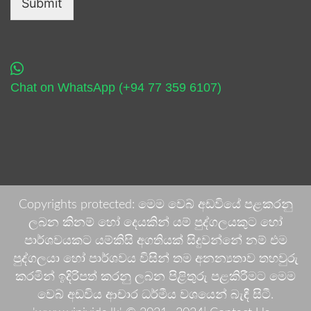
Submit
Chat on WhatsApp (+94 77 359 6107)
Copyrights protected: මෙම වෙබ් අඩවියේ පළකරනු
ලබන කිනම් හෝ දෙයකින් යම් පුද්ගලයකුට හෝ
පාර්ශවයකට යම්කිසි අගතියක් සිදුවන්නේ නම් එම
පුද්ගලයා හෝ පාර්ශවය විසින් තම අනන්‍යතාව තහවුරු
කරමින් ඉදිරිපත් කරනු ලබන පිළිතුරු පළකිරීමට මෙම
වෙබ් අඩවිය ආචාර ධර්මීය වශයෙන් බැඳී සිටී.