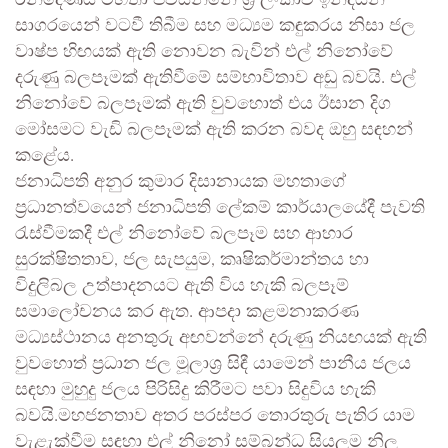
රන්දෙණිය මහතා පවසන්නේ ශ්‍රී ලංකාව ඉන්දියන්
සාගරයෙන් වටවී තිබීම සහ මධ්‍යම කඳුකරය නිසා ජල
වාෂ්ප හිඟයක් ඇති නොවන බැවින් එල් නිනෝවේ
දරුණු බලපෑමක් ඇතිවීමේ සම්භාවිතාව අඩු බවයි. එල්
නිනෝවේ බලපෑමක් ඇති වුවහොත් එය ඊසාන දිග
මෝසමට වැඩි බලපෑමක් ඇති කරන බවද ඔහු සඳහන්
කළේය.
ජනාධිපති අනුර කුමාර දිසානායක මහතාගේ
ප්‍රධානත්වයෙන් ජනාධිපති ලේකම් කාර්යාලයේදී පැවති
රැස්වීමකදී එල් නිනෝවේ බලපෑම සහ ආහාර
සුරක්ෂිතතාව, ජල සැපයුම, කෘෂිකර්මාන්තය හා
විදුලිබල උත්පාදනයට ඇති විය හැකි බලපෑම්
සමාලෝචනය කර ඇත. ආපදා කළමනාකරණ
මධ්‍යස්ථානය අනතුරු අඟවන්නේ දරුණු නියඟයක් ඇති
වුවහොත් ප්‍රධාන ජල මූලාශ්‍ර සිඳී යාමෙන් පානීය ජලය
සඳහා මුහුදු ජලය පිරිසිදු කිරීමට පවා සිදුවිය හැකි
බවයි.මහජනතාව අතර පරස්පර තොරතුරු පැතිර යාම
වැළැක්වීම සඳහා එල් නිනෝ සම්බන්ධ සියලුම නිල