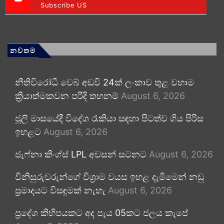
Subscribe US
නවතම
නීතිවිරෝධී වෙබ් අඩවි 24ක් ලංකාව තුළ වහාම
ක්‍රියාත්මකවන පරිදි තහනම්
August 6, 2026
ජූලි මාසයේදී විදේශ රැකියා සඳහා පිටත්ව ගිය පිරිස
ඉහළට
August 6, 2026
ජැෆ්නා කිංග්ස් LPL අවසන් සටනට
August 6, 2026
විනිසුරුවරුන්ගේ විශ්‍රාම වයස ඉහළ දැමීමෙන් නඩු
ප්‍රමාදයට විසඳුමක් නැහැ
August 6, 2026
ප්‍රදේශ කිහිපයකට අද පැය 05කට ජලය කැපේ