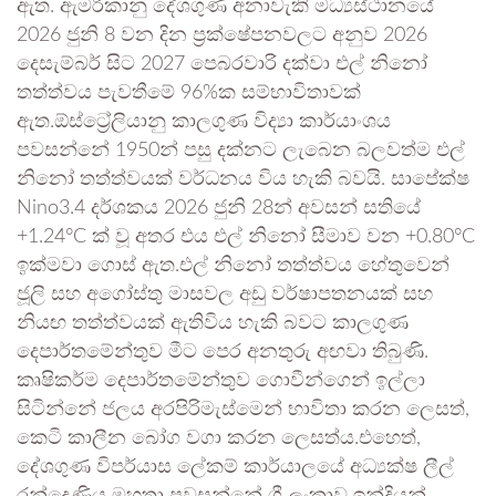
ඇත. ඇමරිකානු දේශගුණ අනාවැකි මධ්‍යස්ථානයේ
2026 ජුනි 8 වන දින ප්‍රක්ෂේපනවලට අනුව 2026
දෙසැම්බර් සිට 2027 පෙබරවාරි දක්වා එල් නිනෝ
තත්ත්වය පැවතීමේ 96%ක සම්භාවිතාවක්
ඇත.ඕස්ට්‍රේලියානු කාලගුණ විද්‍යා කාර්යාංශය
පවසන්නේ 1950න් පසු දක්නට ලැබෙන බලවත්ම එල්
නිනෝ තත්ත්වයක් වර්ධනය විය හැකි බවයි. සාපේක්ෂ
Nino3.4 දර්ශකය 2026 ජුනි 28න් අවසන් සතියේ
+1.24°C ක් වූ අතර එය එල් නිනෝ සීමාව වන +0.80°C
ඉක්මවා ගොස් ඇත.එල් නිනෝ තත්ත්වය හේතුවෙන්
ජූලි සහ අගෝස්තු මාසවල අඩු වර්ෂාපතනයක් සහ
නියඟ තත්ත්වයක් ඇතිවිය හැකි බවට කාලගුණ
දෙපාර්තමේන්තුව මීට පෙර අනතුරු අඟවා තිබුණි.
කෘෂිකර්ම දෙපාර්තමේන්තුව ගොවීන්ගෙන් ඉල්ලා
සිටින්නේ ජලය අරපිරිමැස්මෙන් භාවිතා කරන ලෙසත්,
කෙටි කාලීන බෝග වගා කරන ලෙසත්ය.එහෙත්,
දේශගුණ විපර්යාස ලේකම් කාර්යාලයේ අධ්‍යක්ෂ ලීල්