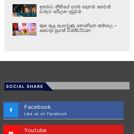
අපරාධ නීතියේ පරම පදනම හෙවත්
වරදට සරිලන දඬුවම
කුස තුළ සැඟවුණු නොනිදන කම්හල –
වෛද්‍ය සුගත් විජේවර්ධන
SOCIAL SHARE
Facebook
Like us on Facebook
Youtube