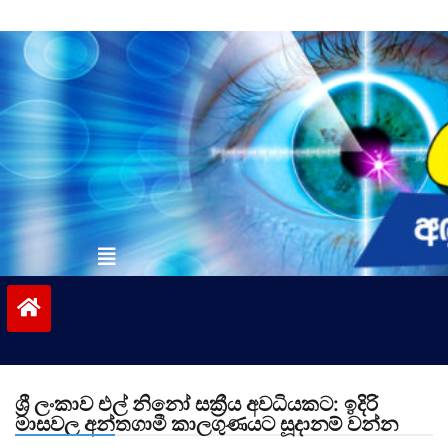
Skip
to
content
vinivida.lk
ශ්‍රී ලංකාව එල් නිනෝ සක්‍රීය අවධියකට: ඉදිරි
මාසවල අන්තගාමී කාලගුණයට සූදානම් වන්න