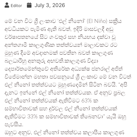
July 3, 2026
Editor
මේ වන විට ශ්‍රී ලංකාව ‘එල් නිනෝ’ (El Niño) සක්‍රීය
අවධියකට පැමිණ ඇති බවත්, ඉදිරි මාසවලදී අඩු
වර්ෂාපතනයේ සිට ගංවතුර සහ නියඟය දක්වා වූ
අන්තගාමී කාලගුණික තත්ත්වයන් මාලාවකට රට
මුහුණ දීමේ අවදානමක් පවතින බවත් කාලගුණ
බලධාරීහු අනතුරු අඟවති.කාලගුණ විද්‍යා
දෙපාර්තමේන්තුවේ අතිරේක අධ්‍යක්ෂ ජනරාල් අජිත්
විජේමාන්න මහතා පවසනුයේ ශ්‍රී ලංකාව මේ වන විටත්
එල් නිනෝ තත්ත්වයට මුහුණදෙමින් සිටින බවයි. “අපි
දැනට ඉන්නේ එල් නිනෝ තත්ත්වයක. ඒ අනුව ප්‍රබල
එල් නිනෝ තත්ත්වයක් ඇතිවීමට 63% ක
සම්භාවිතාවක් සහ දුර්වල එල් නිනෝ තත්ත්වයක්
ඇතිවීමට 33% ක සම්භාවිතාවක් තිබෙනවා” යැයි ඔහු
පැවසීය.
ඔහුට අනුව, එල් නිනෝ තත්ත්වය කලාපීය කාලගුණ