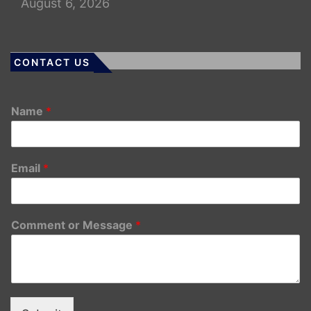
August 6, 2026
CONTACT US
Name
*
Email
*
Comment or Message
*