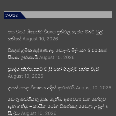
නවතම
පහ වසර ශිෂ්‍යත්ව විභාග ප්‍රතිඵල සැප්තැම්බර් මුල්
සතියේ
August 10, 2026
විදෙස් ශ්‍රමික ප්‍රේෂණ ඇ. ඩොලර් මිලියන 5,000සේ
සීමාව ඉක්මවයි
August 10, 2026
ප්‍රදේශ කිහිපයකට වැසි හෝ ගිගුරුම් සහිත වැසි
August 10, 2026
උසස් පෙළ විභාගය අදින් ඇරඹෙයි
August 10, 2026
ඩෙංගු රෝගියකු ⁣මුත්‍රා මැනීම අත්‍යවශ්‍ය වන හේතුව
දැන ගනිමු – කායික රෝග විශේෂඥ වෛද්‍ය උපුල් ද
සිල්වා
August 10, 2026