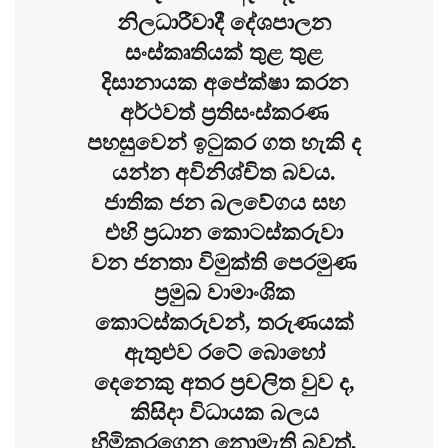
නිලධාරීවාදී දේශපාලන
සංස්කෘතියක් තුළ තුළ
දිසානායක අපේක්ෂා කරන
අර්ථවත් ප්‍රතිසංස්කරණ
පහසුවෙන් ඉටුකර ගත හැකි ද
යන්න අවිනිශ්චිත බවය.
ජාතික ජන බලවේගය සහ
එහි ප්‍රධාන කොටස්කරුවා
වන ජනතා විමුක්ති පෙරමුණ
ප්‍රමුඛ වාමාංශික
කොටස්කරුවන්, තරුණයක්
ඇතුළුව රටේ බොහෝ
දෙනෙකු අතර ප්‍රචලිත වුව ද,
කිසිදා විධායක බලය
හිමිකරගෙන නොමැති බවත්,