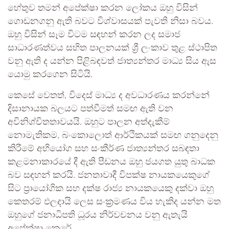
හේතුව තමන් අපේක්ෂා කරන ලෝකය ඔහු විසින්
ගොඩනගනු ඇති බවට විශ්වාසයක් පැවති නිසා බවය.
ඔහු විසින් සෑම විටම සඳහන් කරන ලද සමාජ
සාධාරණත්වය සහිත පාලනයක් ශ්‍රී ලංකාව තුළ ස්ථාපිත
වනු ඇති ද යන්න පිළිබඳවත් ජාත්‍යන්තර මාධ්‍ය සිය ඇස
යොමු කරගෙන සිටියි.
කෙසේ වෙතත්, විදෙස් මාධ්‍ය ද අවධාරණය කරන්නේ
දිසානායක බලයට පත්වීමත් සමඟ ඇති වන
අවිනිශ්චිතතාවයයි. ඔහුට පාලන අත්දැකීම්
නොමැතිකම, බංකොලොත් ආර්ථිකයක් සමඟ ගනුදෙනු
කිරීමේ අභියෝග සහ සංකීර්ණ ජාත්‍යන්තර සබඳතා
කළමනාකාරයේ දී ඇති පීඩනය ඔහු ජයගත යුතු බාධක
බව සඳහන් කරයි. ජනතාවාදී විපක්ෂ නායකයෙකුගේ
සිට ප්‍රායෝගික සහ දක්ෂ රාජ්‍ය නායකයෙකු දක්වා ඔහු
කෙතරම් ඵලදායි ලෙස සංක්‍රමණය විය හැකිද යන්න මත
ඔහුගේ ජනාධිපති ධූරය නිර්වචනය වනු ඇතැයි
අපේක්ෂා කෙරේ.