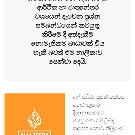
ආර්ථික හා ජාත්‍යන්තර
වශයෙන් දැවෙන ප්‍රශ්න
සම්බන්ධයෙන් කටයුතු
කිරීමේ දී අත්දැකීම්
නොමැතිකම බාධාවක් විය
හැකි බවත් එම නාලිකාව
පෙන්වා දෙයි.
අල් ජසීරා පුවත් සේවය
අනුර කුමාර
දිසානායකගේ
ජයග්‍රහණය පිළිබඳ
සඳහන් කොට තිබුණේ