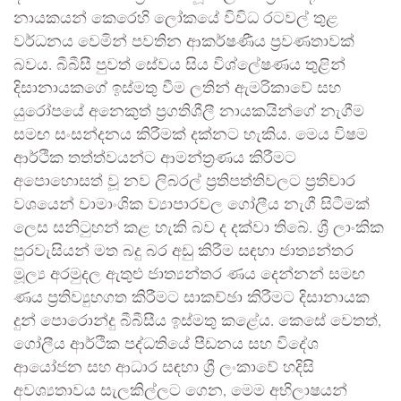
නායකයන් කෙරෙහි ලෝකයේ විවිධ රටවල් තුළ
වර්ධනය වෙමින් පවතින ආකර්ෂණීය ප්‍රවණතාවක්
බවය. බීබීසී පුවත් සේවය සිය විශ්ලේෂණය තුළින්
දිසානායකගේ ඉස්මතු වීම ලතින් ඇමරිකාවේ සහ
යුරෝපයේ අනෙකුත් ප්‍රගතිශීලී නායකයින්ගේ නැගීම
සමඟ සංසන්දනය කිරීමක් දක්නට හැකිය. මෙය විෂම
ආර්ථික තත්ත්වයන්ට ආමන්ත්‍රණය කිරීමට
අපොහොසත් වූ නව ලිබරල් ප්‍රතිපත්තිවලට ප්‍රතිචාර
වශයෙන් වාමාංශික ව්‍යාපාරවල ගෝලීය නැගී සිටීමක්
ලෙස සනිටුහන් කළ හැකි බව ද දක්වා තිබේ. ශ්‍රී ලාංකික
පුරවැසියන් මත බදු බර අඩු කිරීම සඳහා ජාත්‍යන්තර
මූල්‍ය අරමුදල ඇතුළු ජාත්‍යන්තර ණය දෙන්නන් සමඟ
ණය ප්‍රතිව්‍යුහගත කිරීමට සාකච්ඡා කිරීමට දිසානායක
දුන් පොරොන්දු බීබීසීය ඉස්මතු කළේය. කෙසේ වෙතත්,
ගෝලීය ආර්ථික පද්ධතියේ පීඩනය සහ විදේශ
ආයෝජන සහ ආධාර සඳහා ශ්‍රී ලංකාවේ හදිසි
අවශ්‍යතාවය සැලකිල්ලට ගෙන, මෙම අභිලාෂයන්