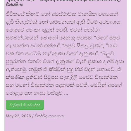
විජයසිංහ
ජීවිතයේ කිනම් හෝ අවස්ථාවක මානසික වශයෙන්
දැඩි තිගැස්මක් හෝ කම්පනයක් ඇති වීමේ අවකාශය
පොදුවේ අප කා තුළත් පවතී. එවන් අවස්ථා
සම්බන්ධයෙන් බොහෝ දෙනකු පවසන “මගේ පපුව
ගැහෙන්න පටන් ගත්තා”, “පපුව සීතල වුණා”, “හාට්
එක එක පාරටම නැවතුණා වගේ දැනුණා”, “ඔලුව
පුපුරන්න එනවා වගේ දැනුණා” වැනි ප්‍රකාශ ද අපි අසා
ඇත්තෙමු. නමුත් ඒ කිසිවක් හුදු හිස් වදන් නොවේ. ඒ
ක්ෂණික ප්‍රතිචාර පිටුපස පැහැදිලි ජෛව විද්‍යාත්මක
සහ මනෝ විද්‍යාත්මක පදනමක් පවතී. මෙයින් අපගේ
මොළය සහ හෘදය වස්තුව …
වැඩිපුර කියවන්න
විනිවිද සායනය
May 22, 2026
/