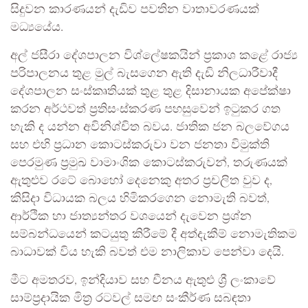
සිදුවන කාරණයන් දැඩිව පවතින වාතාවරණයක්
මධ්‍යයේය.
අල් ජසීරා දේශපාලන විශ්ලේෂකයින් ප්‍රකාශ කළේ රාජ්‍ය
පරිපාලනය තුළ මුල් බැසගෙන ඇති දැඩි නිලධාරීවාදී
දේශපාලන සංස්කෘතියක් තුළ තුළ දිසානායක අපේක්ෂා
කරන අර්ථවත් ප්‍රතිසංස්කරණ පහසුවෙන් ඉටුකර ගත
හැකි ද යන්න අවිනිශ්චිත බවය. ජාතික ජන බලවේගය
සහ එහි ප්‍රධාන කොටස්කරුවා වන ජනතා විමුක්ති
පෙරමුණ ප්‍රමුඛ වාමාංශික කොටස්කරුවන්, තරුණයක්
ඇතුළුව රටේ බොහෝ දෙනෙකු අතර ප්‍රචලිත වුව ද,
කිසිදා විධායක බලය හිමිකරගෙන නොමැති බවත්,
ආර්ථික හා ජාත්‍යන්තර වශයෙන් දැවෙන ප්‍රශ්න
සම්බන්ධයෙන් කටයුතු කිරීමේ දී අත්දැකීම් නොමැතිකම
බාධාවක් විය හැකි බවත් එම නාලිකාව පෙන්වා දෙයි.
මීට අමතරව, ඉන්දියාව සහ චීනය ඇතුළු ශ්‍රී ලංකාවේ
සාම්ප්‍රදායික මිත්‍ර රටවල් සමඟ සංකීර්ණ සබඳතා