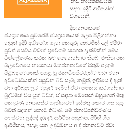
‘නව නායකත්වයක්
සඳහා ඉදිරි අභියෝග’
වශයෙනි.
දිසානායකගේ
ජයග්‍රහණය සුවිශේෂී ජයග්‍රහණයක් ලෙස පිළිගන්නා
නමුත් ඉදිරි අභියෝග ගැන අනතුරු අඟවමින් අල් ජසීරා
පුවත් සේවය වඩාත් ප්‍රවේශම් සහගත දැක්මකින් මෙය
විශ්ලේෂණය කරන බව පෙනෙන්නට තිබේ. ජාතික ජන
බලවේගයේ නායකයා මහජනතාවගේ සිතුම් පැතුම්
පිළිබඳ මෙතෙක් පහළ වූ ජනාධිපතිවරුන්ට වඩා මනා
අවබෝධයකින් පසුවන බව සැබෑ නමුත්, ඉදිරියේ දී ඇති
වන අර්බුදවලට මුහුණ දෙමින් ඒවා සමනය කරගන්නට
බුද්ධිමත් විය යුත් බවත්, ඒ සඳහා මෙතෙක් ඔහුගෙන් මතු
නොවුණු නායකත්ව හැකියාවන් ඉස්මතු කොට ගත යුතු
බවත් සඳහන් කොට තිබිණි. මේ ජනාධිපතිවරණය
පවත්වන ලද්දේ දරුණු ආර්ථික පසුබෑම්, පිරිහී ගිය
ආර්ථිකය, ඉහළ යන උද්ධමනය ආදී ජනතාවට පීඩා