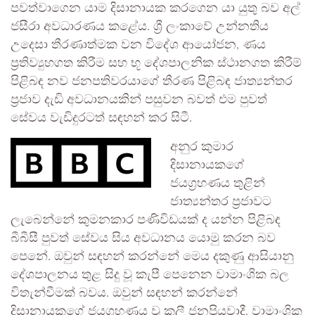
පවත්වාගෙන යාම දිසානායක කරගෙන යා යුතු බව අල්
ජසීරා අවධාරණය කළේය. ශ්‍රී ලංකාවේ උන්නතිය
උදෙසා තීරණාත්මක වන විදේශ ආයෝජන, ණය
ප්‍රතිව්‍යුහගත කිරීම සහ භූ දේශපාලනික ස්ථානගත කිරීම්
පිළිබඳ නව ජනපතිවරයාගේ තීරණ පිළිබඳ ජාත්‍යන්තර
ප්‍රජාව දැඩි අවධානයකින් පසුවන බවත් එම පුවත්
සේවය වැඩිදුරටත් සඳහන් කර සිටී.
අනුර කුමාර
දිසානායකගේ
ජයග්‍රහණය තුළින්
ජාත්‍යන්තර ප්‍රජාවට
ලැබෙන්නේ කුමනකාර පණිවිඩයක් ද යන්න පිළිබඳ
බීබීසී පුවත් සේවය සිය අවධානය යොමු කරන බව
පෙනේ. ඔවුන් සඳහන් කරන්නේ මෙය දකුණු ආසියානු
දේශපාලනය තුළ සිදු වූ කැපී පෙනෙන වාමාංශික බල
විතැන්වීමක් බවය. ඔවුන් සඳහන් කරන්නේ
දිසානායකගේ ජයග්‍රහණය වූ කලී ජනප්‍රියවාදී, වාමාංශික