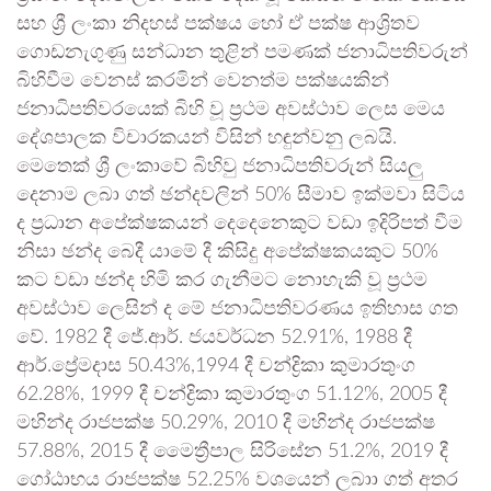
සහ ශ්‍රී ලංකා නිදහස් පක්ෂය හෝ ඒ පක්ෂ ආශ්‍රිතව
ගොඩනැගුණු සන්ධාන තුළින් පමණක් ජනාධිපතිවරුන්
බිහිවීම වෙනස් කරමින් වෙනත්ම පක්ෂයකින්
ජනාධිපතිවරයෙක් බිහි වූ ප්‍රථම අවස්ථාව ලෙස මෙය
දේශපාලක විචාරකයන් විසින් හඳුන්වනු ලබයි.
මෙතෙක් ශ්‍රී ලංකාවේ බිහිවු ජනාධිපතිවරුන් සියලු
දෙනාම ලබා ගත් ඡන්දවලින් 50% සීමාව ඉක්මවා සිටිය
ද ප්‍රධාන අපේක්ෂකයන් දෙදෙනෙකුට වඩා ඉදිරිපත් වීම
නිසා ඡන්ද බෙදී යාමේ දී කිසිදු අපේක්ෂකයකුට 50%
කට වඩා ඡන්ද හිමි කර ගැනීමට නොහැකි වූ ප්‍රථම
අවස්ථාව ලෙසින් ද මේ ජනාධිපතිවරණය ඉතිහාස ගත
වේ. 1982 දී ජේ.ආර්. ජයවර්ධන 52.91%, 1988 දී
ආර්.ප්‍රේමදාස 50.43%,1994 දී චන්ද්‍රිකා කුමාරතුංග
62.28%, 1999 දී චන්ද්‍රිකා කුමාරතුංග 51.12%, 2005 දී
මහින්ද රාජපක්ෂ 50.29%, 2010 දී මහින්ද රාජපක්ෂ
57.88%, 2015 දී මෛත්‍රීපාල සිරිසේන 51.2%, 2019 දී
ගෝඨාභය රාජපක්ෂ 52.25% වශයෙන් ලබාා ගත් අතර