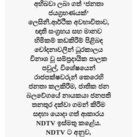
අභිබවා ලබා ගත් ‘ජනතා
ජයග්‍රහණයක්’
ලෙසිනි.
ආර්ථික අවභාවිතාව,
ඥාති සංග්‍රහය සහ මානව
හිමිකම් කඩකිරීම් පිළිබඳ
චෝදනාවලින් ධූරකාලය
විනාශ වූ සම්ප්‍රදායික පාලක
පවුල්, විශේෂයෙන්
රාජපක්ෂවරුන් කෙරෙහි
ජනතා කලකිරීම, ජාතික ජන
බලවේගයේ නායකයා ජනපති
තනතුර දක්වා ගමන් කිරීම
සඳහා යොදා ගත් ආකාරය
NDTV ඉස්මතු කළේය.
NDTV ට අනුව,