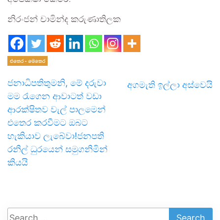
නිරංජන් චාමින්ද කරුණාතිලක
එතෙර - මෙතෙර
ජනාධිපතිතුමනි, මේ දරුවා
අගමැති ඉල්ලා අස්වෙයි
මම රැගෙන ආවාටත් වඩා
ආරක්ෂිතව වැල් පාලමෙන්
එතෙර කරවීමට ඔබට
හැකියාව ලැබේවා!ජනපති
රනිල් ධුරයෙන් සමුගනිමින්
කියයි