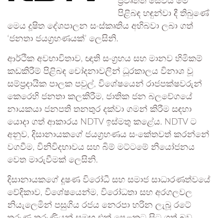
ප්‍රවෘත්ති සේවය මේ
පිළිබඳ හඳුන්වා දී තිබුණේ
මෙය දූෂිත දේශපාලන සංස්කෘතිය අභිබවා ලබා ගත්
‘ජනතා ජයග්‍රහණයක්’ ලෙසිනි.
ආර්ථික අවභාවිතාව, ඥාති සංග්‍රහය සහ මානව හිමිකම්
කඩකිරීම් පිළිබඳ චෝදනාවලින් ධූරකාලය විනාශ වූ
සම්ප්‍රදායික පාලක පවුල්, විශේෂයෙන් රාජපක්ෂවරුන්
කෙරෙහි ජනතා කලකිරීම, ජාතික ජන බලවේගයේ
නායකයා ජනපති තනතුර දක්වා ගමන් කිරීම සඳහා
යොදා ගත් ආකාරය NDTV ඉස්මතු කළේය. NDTV ට
අනුව, දිසානායකගේ ජයග්‍රහණය සංකේතවත් කරන්නේ
වගවීම, විනිවිදභාවය සහ බිම් මට්ටමේ නියෝජනය
වෙත මාරුවීමක් ලෙසිනි.
දිසානායකගේ දූෂණ විරෝධී සහ සමාජ සාධාරණත්වයේ
වේදිකාව, විශේෂයෙන්ම, විරෝධතා සහ අරගලවල
නියැලෙමින් පසුගිය රජය නෙරපා හරින ලැබූ රටේ