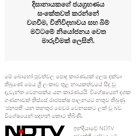
දිසානායකගේ ජයග්‍රහණය
සංකේතවත් කරන්නේ
වගවීම, විනිවිදභාවය සහ බිම්
මට්ටමේ නියෝජනය වෙත
මාරුවීමක් ලෙසිනි.
මේ බොහෝ පුවත්වල පොදු කාරණයක් ලෙස දක්වා
තිබුණේ මෙය ශ්‍රී ලංකාව තුළ නායකත්වයේ සිදු වූ
දැවැන්ත වෙනසක්ය යන කාරණයයි. විශේෂයෙන් දශක
ගණනාවක් තිස්සේ රාජපක්ෂ පාලනයට නතුව තිබුණු
‘ජනපති’ යන තනතුර මෙවර වෙනසකට ලක් වූ බව
විශේෂයෙන් සඳහන් කොට තිබිණි.
ඉන්දියාවේ NDTV