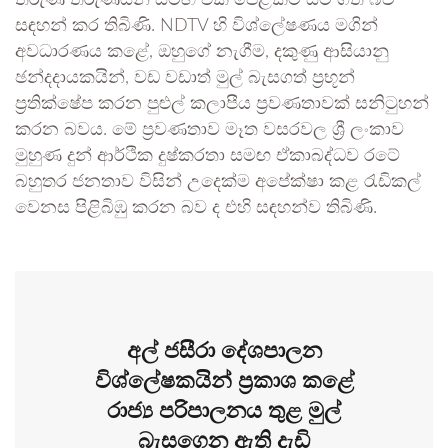
තරුණ තරුණියන් සමඟ එක් පෙළකට සිට ගත් බව
සඳහන් කර තිබිණි. NDTV හි විශ්ලේෂණය මගින්
අවධාරණය කළේ, ඔහුගේ නැගීම, දකුණු ආසියානු
ඡන්දදායකයින්, වඩ වඩාත් මුල් බැසගත් ප්‍රභූන්
ප්‍රතික්ෂේප කරන පුළුල් කලාපීය ප්‍රවණතාවක් සනිටුහන්
කරන බවය. මේ ප්‍රවණතාව මෑත වසරවල ශ්‍රී ලංකාව
මුහුණ දුන් ආර්ථික දුෂ්කරතා සමඟ ඒකාබද්ධව රටේ
බහුතර ජනතාව විසින් උදෙක්ම අපේක්ෂා කළ රැඩිකල්
වෙනස පිළිබිඹු කරන බව ද එහි සඳහන්ව තිබිණි.
අල් ජසීරා දේශපාලන
විශ්ලේෂකයින් ප්‍රකාශ කළේ
රාජ්‍ය පරිපාලනය තුළ මුල්
බැසගෙන ඇති දැඩි