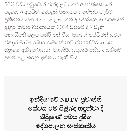
50% වඩා අඩුවෙන් ඡන්ද ලබා ගත් අපේක්ෂකයන්
දෙදෙනා අතරින් දෙවැනි මනාපය ද සහිතව වැඩිම
ප්‍රතිශතය වන 42.31% ලබා ගත් අපේක්ෂකයා වශයෙන්
අනුර කුමාර දිසානායක 2024 වසරේ දී 9 වැනි
ජනාධිපති ලෙස තේරී පත් විය. ඔහුගේ පත්වීමත් සමග
විදෙස් මාධ්‍ය බොහොමයක් නව ජනපතිවරයා සහ
ඔහුගේ අභියෝගයන්, වගකීම්, යුතුකම් ආදිය ද සහිතව
පුවත් පළ කරනු දක්නට හැකි විය.
ඉන්දියාවේ NDTV ප්‍රවෘත්ති
සේවය මේ පිළිබඳ හඳුන්වා දී
තිබුණේ මෙය දූෂිත
දේශපාලන සංස්කෘතිය