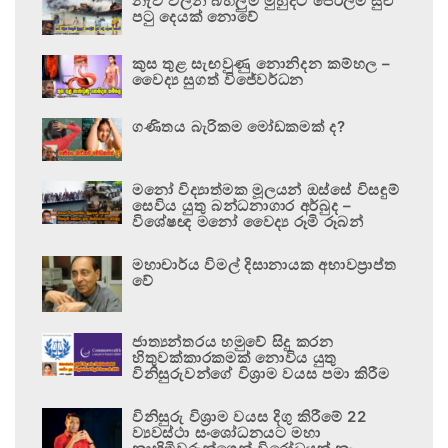
නැව් වලින් බහලුම් මුහුදට පෙරලීම සුළු
පටු දෙයක් නොවේ
කුස තුළ සැඟවුණු නොනිදන කම්හල –
වෛද්‍ය සුගත් විජේවර්ධන
ගණිතය බැරිකම මෝඩකමක් ද?
මනෝ විද්‍යාත්මක මූලයන් ඔස්සේ විසඳුම්
සෙවිය යුතු බන්ධනාගාර අර්බුද –
විශේෂඥ මනෝ වෛද්‍ය රූමි රූබන්
මහාචාර්ය විමල් දිසානායක අභාවප්‍රාප්ත
වේ
ජාත්‍යන්තරය හමුවේ සිදු කරන
හිතුවක්කාරකමක් නොවිය යුතු
විනිසුරුවන්ගේ විශ්‍රාම වයස පමා කිරීම
විනිසුරු විශ්‍රාම වයස දිගු කිරීමේ 22
ව්‍යවස්ථා සංශෝධනයට මහා