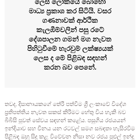
ලෙස ලෝකයේ බොහෝ
මාධ්‍ය ප්‍රකාශ කර සිටියි. වසර
ගණනාවක් ආර්ථික
කැලඹීම්වලින් පසු රටේ
දේශපාලන ගමන් මග නැවත
පිහිටුවීමේ හැරවුම් ලක්ෂ්‍යයක්
ලෙස ද මේ පිළිබඳ සඳහන්
කරන බව පෙනේ.
තවද, දිසානායකගේ තේරී පත්වීම ශ්‍රී ලංකාවේ විදේශ
ප්‍රතිපත්තිය නැවත සකස් කිරීමට හේතු විය හැකි බව
බීබීසි පුවත් සේවය සඳහන් කළේය. පසුගිය රජයයන්
ඉන්දියාව සහ චීනය යන රටවල් සමග සබඳතා හැසිරවීම
පිළිබඳ ඔහු සිදු කළ විවේචන නිසා නව රජය පුළුල් ඉන්දු