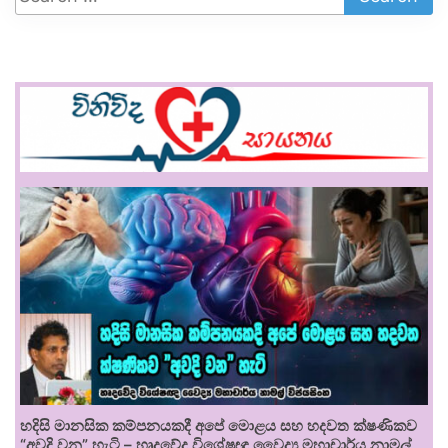
හදිසි මානසික කම්පනයකදී අපේ මොළය සහ හදවත ක්ෂණිකව
“අවදි වන” හැටි – හෘදවේද විශේෂඥ වෛද්‍ය මහාචාර්ය නාමල්