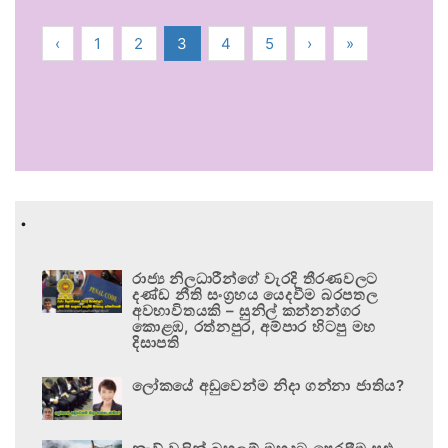
‹
1
2
3
4
5
›
»
.
රාජ්‍ය නිලධාරීන්ගේ වැරදි තීරණවලට
දණ්ඩ නීති සංග්‍රහය යෙදවීම බරපතල
අවභාවිතයකි – සුනිල් කන්නන්ගර
කොළඹ, රත්නපුර, අම්පාර හිටපු මහ
දිසාපති
ලෝකයේ අඩුවෙන්ම නිදා ගන්නා ජාතිය?