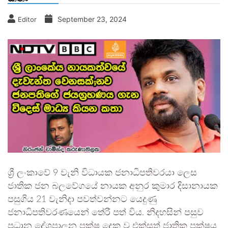
September 23, 2024
Editor
ශ්‍රී ලංකාවේ 9 වැනි විධායක ජනාධිපතිවරයා ලෙස
ජාතික ජන බලවේගයේ නායක අනුර කුමාර දිසානායක
පසුගිය 21 වැනිදා පවත්වන්නට යෙදුණු
ජනාධිපතිවරණයෙන් තේරී පත් විය. නිදහසින් පසුව
ප්‍රධාන දේශපාලන පක්ෂ දෙක වූ එක්සත් ජාතික පක්ෂය