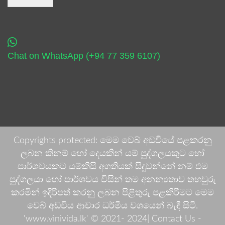
Chat on WhatsApp (+94 77 359 6107)
Copyrights protected: මෙම වෙබ් අඩවියේ පළකරනු
ලබන කිනම් හෝ දෙයකින් යම් පුද්ගලයකුට හෝ
පාර්ශවයකට යම්කිසි අගතියක් සිදුවන්නේ නම් එම
පුද්ගලයා හෝ පාර්ශවය විසින් තම අනන්‍යතාව තහවුරු
කරමින් ඉදිරිපත් කරනු ලබන පිළිතුරු පළකිරීමට මෙම
වෙබ් අඩවිය ආචාර ධර්මීය වශයෙන් බැඳී සිටී.
'www.vinivida.lk' © 2021- 2024| Contact Us -