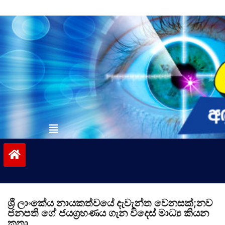
Skip
to
content
vinivida.lk
ශ්‍රී ලාංකේය නායකත්වයේ දැවැන්ත වෙනසක්;නව
ජනපති ගේ ජයග්‍රහණය ගැන විදෙස් මාධ්‍ය කියන
කතා