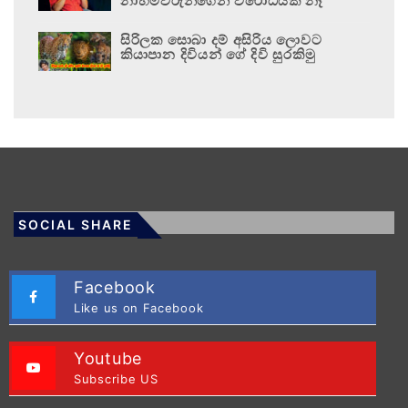
නාහිමිවරුන්ගෙන් විරෝධයක් නෑ
සිරිලක සොබා දම් අසිරිය ලොවට
කියාපාන දිවියන් ගේ දිවි සුරකිමු
SOCIAL SHARE
Facebook
Like us on Facebook
Youtube
Subscribe US