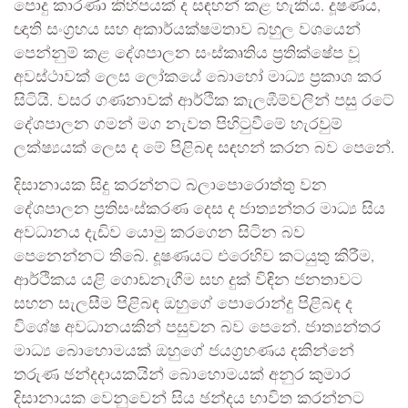
පොදු කාරණා කිහිපයක් ද සඳහන් කළ හැකිය. දූෂණය,
ඥාති සංග්‍රහය සහ අකාර්යක්ෂමතාව බහුල වශයෙන්
පෙන්නුම් කළ දේශපාලන සංස්කෘතිය ප්‍රතික්ෂේප වූ
අවස්ථාවක් ලෙස ලෝකයේ බොහෝ මාධ්‍ය ප්‍රකාශ කර
සිටියි. වසර ගණනාවක් ආර්ථික කැලඹීම්වලින් පසු රටේ
දේශපාලන ගමන් මග නැවත පිහිටුවීමේ හැරවුම්
ලක්ෂ්‍යයක් ලෙස ද මේ පිළිබඳ සඳහන් කරන බව පෙනේ.
දිසානායක සිදු කරන්නට බලාපොරොත්තු වන
දේශපාලන ප්‍රතිසංස්කරණ දෙස ද ජාත්‍යන්තර මාධ්‍ය සිය
අවධානය දැඩිව යොමු කරගෙන සිටින බව
පෙනෙන්නට තිබේ. දූෂණයට එරෙහිව කටයුතු කිරීම,
ආර්ථිකය යළි ගොඩනැගීම සහ දුක් විඳින ජනතාවට
සහන සැලසීම පිළිබඳ ඔහුගේ පොරොන්දු පිළිබඳ ද
විශේෂ අවධානයකින් පසුවන බව පෙනේ. ජාත්‍යන්තර
මාධ්‍ය බොහොමයක් ඔහුගේ ජයග්‍රහණය දකින්නේ
තරුණ ඡන්දදායකයින් බොහොමයක් අනුර කුමාර
දිසානායක වෙනුවෙන් සිය ඡන්දය භාවිත කරන්නට