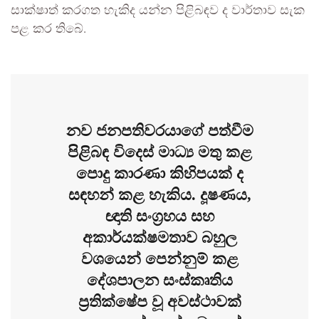
සාක්ෂාත් කරගත හැකිද යන්න පිළිබඳව ද වාර්තාව සැක
පළ කර තිබේ.
නව ජනපතිවරයාගේ පත්වීම
පිළිබඳ විදෙස් මාධ්‍ය මතු කළ
පොදු කාරණා කිහිපයක් ද
සඳහන් කළ හැකිය. දූෂණය,
ඥාති සංග්‍රහය සහ
අකාර්යක්ෂමතාව බහුල
වශයෙන් පෙන්නුම් කළ
දේශපාලන සංස්කෘතිය
ප්‍රතික්ෂේප වූ අවස්ථාවක්