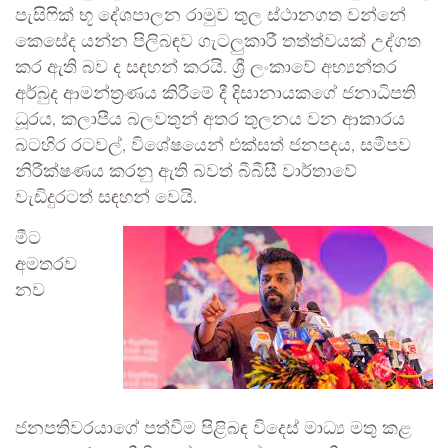
පැසිෆික් භූ දේශපාලන රාමුව තුල ස්ථානගත වන්නේ
කෙසේද යන්න පිලිබඳව ගැටලුකාරී තත්ත්වයක් උද්ගත
කර ඇති බව ද සඳහන් කරයි. ශ්‍රී ලංකාවේ අභ්‍යන්තර
අර්බුද ආමන්ත්‍රණය කිරීමේ දී දිසානායකගේ ජනාධිපති
ධූරය, කලාපීය බලවතුන් අතර තුලනය වන ආකාරය
බටහිර රටවල්, විශේෂයෙන් එක්සත් ජනපදය, සමීපව
නිරීක්ෂණය කරනු ඇති බවත් බීබීසී වාර්තාවේ
වැඩිදුරටත් සඳහන් වෙයි.
මීට
අමතරව
නව
ජනපතිවරයාගේ පත්වීම පිළිබඳ විදෙස් මාධ්‍ය මතු කළ