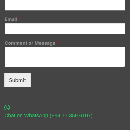
Email
*
Comment or Message
*
Submit
Chat on WhatsApp (+94 77 359 6107)