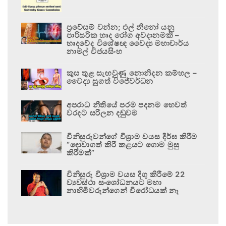
ප්‍රවේසම් වන්න; එල් නිනෝ යනු
පාරිසරික හෘද රෝග අවදානමකි –
හෘදවේද විශේෂඥ වෛද්‍ය මහාචාර්ය
නාමල් විජයසිංහ
කුස තුළ සැඟවුණු නොනිදන කම්හල –
වෛද්‍ය සුගත් විජේවර්ධන
අපරාධ නීතියේ පරම පදනම හෙවත්
වරදට සරිලන දඬුවම
විනිසුරුවන්ගේ විශ්‍රාම වයස දීර්ඝ කිරීම
“දොවාගත් කිරි කළයට ගොම මුසු
කිරීමක්”
විනිසුරු විශ්‍රාම වයස දිගු කිරීමේ 22
ව්‍යවස්ථා සංශෝධනයට මහා
නාහිමිවරුන්ගෙන් විරෝධයක් නෑ