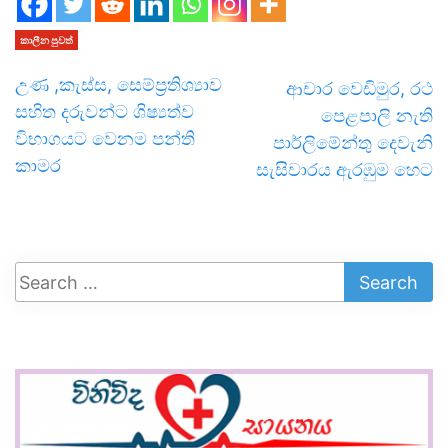
කාලීන පුවත්
උණ ,කැස්ස, සෙම්ප්‍රතිශ්‍යාව
ආචාර වෙඩිමුර, රථ
සහිත දරුවන්ට ශිෂ්‍යත්ව
පෙළපාලි නැති
විභාගයට වෙනම පන්ති
පාර්ලිමේන්තු දෙවැනි
කාමර
සැසිවාරය ඇරඹුම හෙට