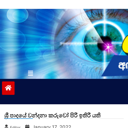
Skip
to
content
vinivida.lk
ශ්‍රී පාදයේ වන්දනා කරුවෝ පිරී ඉතිරී යති
January 17, 2022
Editor