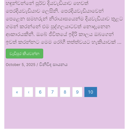
හඳුන්වන්නේ පූර්ව දියවැඩියාව හෙවත්
පෙරදියවැඩියාව ලෙසිනි. පෙරදියවැඩියාවෙන්
පෙළෙන සමහරුන් නිරායාසයෙන්ම දියවැඩියාව තුළට
ගමන් කරන්නේ එම පුද්ගලයාටවත් නොදැනෙන
ආකාරයකිනි. ඔබේ ජීවිතයේ ඉදිරි කාලය ඔබගෙන්
ඉවත් කරන්නට මෙම රෝගී තත්ත්වයට හැකියාවක් …
වැඩිපුර කියවන්න
විනිවිද සායනය
October 5, 2025
/
«
‹
6
7
8
9
10