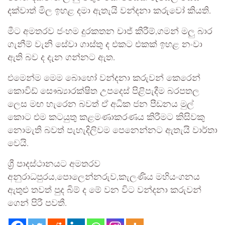
දක්වාත් මිල ඉහළ දමා ඇතැයි වන්දනා කරුවෝ කියති.
මීට අමතරව ජංහම දුරකතන චාජ් කිරීම්,ගමන් මලු බාර
ගැනීම් වැනි සේවා ගාස්තු ද එකට එකක් ඉහළ නංවා
ඇති බව ද දැන ගන්නට ඇත.
එමෙන්ම මෙම බොහෝ වන්දනා කරුවන් කෙරෙන්
කොවිඩ් සෞඛ්‍යාරක්ෂිත උපදෙස් පිළිපැදීම බරපතල
ලෙස මඟ හැරෙන බවත් ඒ අධික ජන පීඩනය මුල්
කොට එම කටයුතු කළමණාකරණය කිරීමට කිසිවකු
නොමැති බවත් පැහැදිලිවම පෙනෙන්නට ඇතැයි වාර්තා
වෙයි.
ශ්‍රී පාදස්ථානයට අමතරව
අනුරාධපුරය,පොලෙන්නරුව,කැලණිය මහියංගනය
ඇතුළු තවත් පුද බිම් ද මේ වන විට වන්දනා කරුවන්
ගෙන් පිරී පවතී.