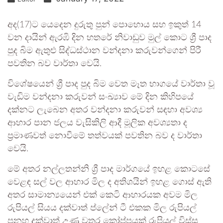
අද(17)ට යෙදෙන දුරුතු පුන් පොහොය සහ ඉකුත් 14
වන දායින් ඇරඹි දින හතරේ නිවාඩුව මුල් කොට ශ්‍රී පාද
පුද බිම ඇතුළු සිද්ධස්ථාන වන්දනා කරුවන්ගෙන් පිරී
පවතින බව වාර්තා වෙයි.
විශේෂයෙන් ශ්‍රී පාද පුද බිම වෙත මෑත භාගයේ වාර්තා වූ
වැඩිම වන්දනා කරුවන් සංඛ්‍යාව මේ දින කිහිපයේ
දක්නට ලැබෙන අතර වන්දනා කරුවන් සඳහා අවශ්‍ය
ආහාර පාන ජලය වැසිකිලි ආදී මූලික අවශ්‍යතා ද
ප්‍රමාණවත් නොවීමේ තත්වයක් පවතින බව ද වාර්තා
වෙයි.
මේ අතර නල්ලතන්නි ශ්‍රී පාද මාර්ගයේ ඉහළ කොටසේ
වෙළඳ සල් වල ආහාර මිල ද අතිශයින් ඉහළ ගොස් ඇති
අතර සාමාන්‍යයෙන් එක් කෙටි ආහාරයක අවම මිල
රුපියල් සියය දක්වාත් ප්ලේන් ටී එකක මිල රුපියල්
පනහ දක්වාත් උණු වතුර කෝප්පයක් රුපියල් විස්ස