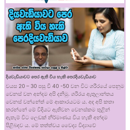
දියවැඩියාවට පෙර ඇති විය හැකි පෙරදියවැඩියාව
වයස 20 – 30 පසු වී 40 -50 වන විට ශරීරයේ පෙනුම
වෙනස් වන අන්දම අපි දනිමු. ශරීරය ඇතුලාන්තය
වෙනස් වන්නේත් මේ ආකාරයටම ය. අද අපි කතා
කරන්නේ මේ විදියට ඇතිවන වෙනස්කම තුළින්
ඇතැම් විට ලෙඩක් නිර්මාණය විය හැකි අන්දම
පිළිබඳව ය. මේ තත්ත්වය වෛද්‍ය විද්‍යාවේ