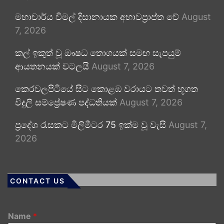
මහාචාර්ය විමල් දිසානායක අභාවප්‍රාප්ත වේ
August
7, 2026
කල් ඉකුත් වූ ඖෂධ තොගයක් සමඟ සැපයුම්
ආයතනයක් වටලයි
August 7, 2026
කෙරවලපිටියේ සිට කොළඹ වරායට තවත් භූගත
විදුලි සම්ප්‍රේෂණ පද්ධතියක්
August 7, 2026
ප්‍රදේශ රැසකට මිලිමීටර 75 ඉක්ම වූ වැසි
August 7,
2026
CONTACT US
Name
*