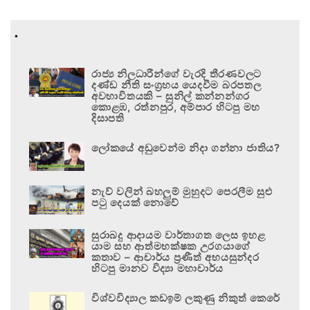
.
රාජ්‍ය නිලධාරීන්ගේ වැරදි තීරණවලට
දණ්ඩ නීති සංග්‍රහය යෙදවීම බරපතල
අවභාවිතයකි – සුනිල් කන්නන්ගර
කොළඹ, රත්නපුර, අම්පාර හිටපු මහ
දිසාපති
ලෝකයේ අඩුවෙන්ම නිදා ගන්නා ජාතිය?
නැව් වලින් බහලුම් මුහුදට පෙරලීම සුළු
පටු දෙයක් නොවේ
සුරාබදු ආදායම වාර්තාගත ලෙස ඉහළ
යාම සහ ආත්මභක්ෂක උරගයාගේ
කතාව – ආචාර්ය ප්‍රණීත් අභයසුන්දර
හිටපු මානව විද්‍යා මහාචාර්ය
විශ්වවිද්‍යාල කඩඉම් ලකුණු නිකුත් කෙරේ