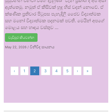
පුපුරන්න එනවා වගේ දැනුණා” වැනි ප්‍රකාශ ද අපි අසා
ඇත්තෙමු. නමුත් ඒ කිසිවක් හුදු හිස් වදන් නොවේ. ඒ
ක්ෂණික ප්‍රතිචාර පිටුපස පැහැදිලි ජෛව විද්‍යාත්මක
සහ මනෝ විද්‍යාත්මක පදනමක් පවතී. මෙයින් අපගේ
මොළය සහ හෘදය වස්තුව …
වැඩිපුර කියවන්න
විනිවිද සායනය
May 22, 2026
/
‹
1
2
3
4
5
›
»