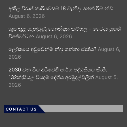
අකිල විරාජ් කාරියවසම් 18 වැනිදා තෙක් රිමාන්ඩ්
August 6, 2026
කුස තුළ සැඟවුණු නොනිදන කම්හල – වෛද්‍ය සුගත්
විජේවර්ධන
August 6, 2026
ලෝකයේ අඩුවෙන්ම නිදා ගන්නා ජාතිය?
August 6,
2026
2030 වන විට අධිවේගී මාර්ග පද්ධතියට කි.මී.
132ක්;සියලු වියදම් දේශීය අරමුදල්වලින්
August 5,
2026
CONTACT US