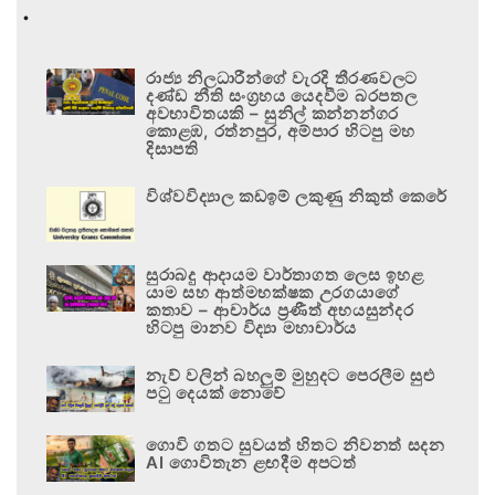
.
රාජ්‍ය නිලධාරීන්ගේ වැරදි තීරණවලට
දණ්ඩ නීති සංග්‍රහය යෙදවීම බරපතල
අවභාවිතයකි – සුනිල් කන්නන්ගර
කොළඹ, රත්නපුර, අම්පාර හිටපු මහ
දිසාපති
විශ්වවිද්‍යාල කඩඉම් ලකුණු නිකුත් කෙරේ
සුරාබදු ආදායම වාර්තාගත ලෙස ඉහළ
යාම සහ ආත්මභක්ෂක උරගයාගේ
කතාව – ආචාර්ය ප්‍රණීත් අභයසුන්දර
හිටපු මානව විද්‍යා මහාචාර්ය
නැව් වලින් බහලුම් මුහුදට පෙරලීම සුළු
පටු දෙයක් නොවේ
ගොවි ගතට සුවයත් හිතට නිවනත් සදන
AI ගොවිතැන ළඟදීම අපටත්