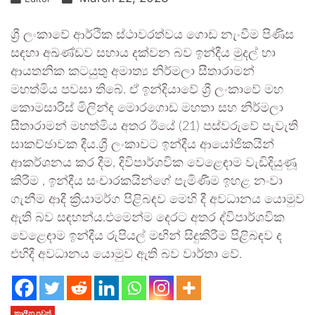
ශ්‍රී ලංකාවේ ආර්ථික ස්ථාවරත්වය ගොඩ නැංවීම පිණිස
සඳහා අඛණ්ඩව සහාය දක්වන බව ඉන්දීය මුදල් හා
ආයතනික කටයුතු අමාත්‍ය නිර්මලා සීතාරාමන්
මහත්මිය පවසා තිබේ. ඒ ඉන්දියාවේ ශ්‍රී ලංකාවේ මහ
කොමසාරිස් මිලින්ද මොරගොඩ මහතා සහ නිර්මලා
සීතාරාමන් මහත්මිය අතර ඊයේ (21) පස්වරුවේ පැවැති
සාකච්ඡාවක දීය.ශ්‍රී ලංකාවට ඉන්දීය ආයෝජිකයින්
ආකර්ශනය කර දීම, දිවිපාර්ශවික වෙ‍ළෙඳාම වැඩිදියුණූ
කිරීම , ඉන්දීය සංචාරකයින්ගේ පැමිණීම ඉහළ නංවා
ගැනීම ආදී ක්‍රියාමර්ග පිළිබඳව මෙහි දී අවධානය යොමුව
ඇති බව සඳහන්ය.එමෙන්ම දෙරට අතර ද්විපාර්ශවික
වෙළෙඳාම ඉන්දීය රුපියල් මඟින් සිදුකිරීම පිළිබඳව ද
එහිදී අවධානය යොමුව ඇති බව වාර්තා වේ.
කාලීන පුවත්