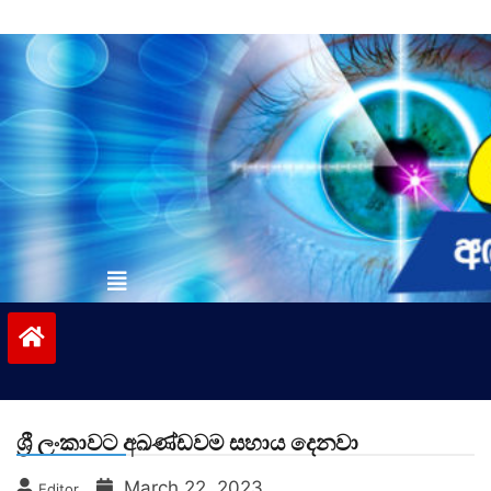
Skip
to
content
vinivida.lk
ශ්‍රී ලංකාවට අඛණ්ඩවම සහාය දෙනවා
March 22, 2023
Editor