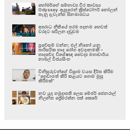
හෝමර්ගේ සම්භාව්‍ය වීර කාව්‍යය
Odyssey ඇසුරෙන් ක්‍රිස්ටෝෆර් නෝලන්
තැනූ දැවැන්ත සිනමාපටය
අපරාධ නීතියේ පරම පදනම හෙවත්
වරදට සරිලන දඬුවම
ප්‍රවේසම් වන්න; එල් නිනෝ යනු
පාරිසරික හෘද රෝග අවදානමකි –
හෘදවේද විශේෂඥ වෛද්‍ය මහාචාර්ය
නාමල් විජයසිංහ
විනිසුරුවන්ගේ විශ්‍රාම වයස දීර්ඝ කිරීම
“දොවාගත් කිරි කළයට ගොම මුසු
කිරීමක්”
නව යුද හමුදාපති ලෙස මේජර් ජෙනරාල්
නිලන්ත ප්‍රේමරත්න පත් කෙරේ