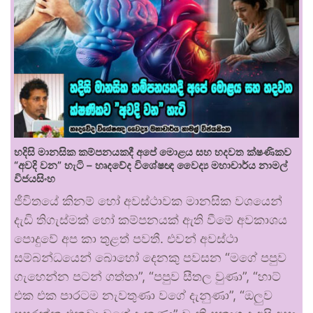
හදිසි මානසික කම්පනයකදී අපේ මොළය සහ හදවත ක්ෂණිකව
“අවදි වන” හැටි – හෘදවේද විශේෂඥ වෛද්‍ය මහාචාර්ය නාමල්
විජයසිංහ
ජීවිතයේ කිනම් හෝ අවස්ථාවක මානසික වශයෙන්
දැඩි තිගැස්මක් හෝ කම්පනයක් ඇති වීමේ අවකාශය
පොදුවේ අප කා තුළත් පවතී. එවන් අවස්ථා
සම්බන්ධයෙන් බොහෝ දෙනකු පවසන “මගේ පපුව
ගැහෙන්න පටන් ගත්තා”, “පපුව සීතල වුණා”, “හාට්
එක එක පාරටම නැවතුණා වගේ දැනුණා”, “ඔලුව