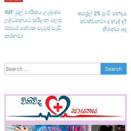
IMF මුල් වාරිකය ලැබුණා
අප්‍රේල් 25 පුංචි ඡන්දය
උද්ධමනයට සරිලන ලෙස
පවත්වනවා ද නැද් ද?
රජයේ සේවක වැටුප් වැඩි
තීරණය අද
කරනවා