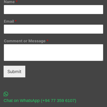
Name
*
Email
*
Comment or Message
*
Submit
Chat on WhatsApp (+94 77 359 6107)