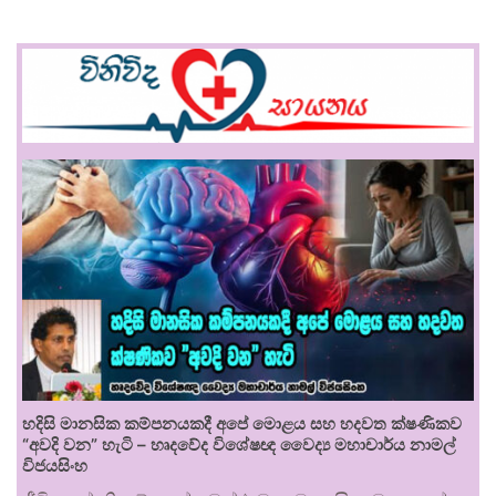
හදිසි මානසික කම්පනයකදී අපේ මොළය සහ හදවත ක්ෂණිකව
“අවදි වන” හැටි – හෘදවේද විශේෂඥ වෛද්‍ය මහාචාර්ය නාමල්
විජයසිංහ