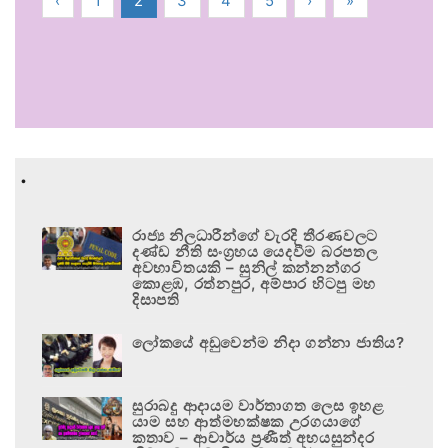
‹
1
2
3
4
5
›
»
.
රාජ්‍ය නිලධාරීන්ගේ වැරදි තීරණවලට
දණ්ඩ නීති සංග්‍රහය යෙදවීම බරපතල
අවභාවිතයකි – සුනිල් කන්නන්ගර
කොළඹ, රත්නපුර, අම්පාර හිටපු මහ
දිසාපති
ලෝකයේ අඩුවෙන්ම නිදා ගන්නා ජාතිය?
සුරාබදු ආදායම වාර්තාගත ලෙස ඉහළ
යාම සහ ආත්මභක්ෂක උරගයාගේ
කතාව – ආචාර්ය ප්‍රණීත් අභයසුන්දර