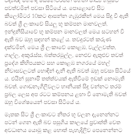
විද්‍යාඥ මහින්ද සෙනෙවිරත්න මහතා මාධ්‍ය හමුවේ
පවත්වමින් පවසා සිටියේ ය. පොළොවේ සිට
කිලෝමීටර 10කට ආසන්න ගැඹුරකින් මෙය සිදු වී ඇති
බවත් ශ්‍රී ලංකාවේ සියලු භූ කම්පන මානවලත්,
ඉන්දුනීසියාවේ භූ කම්පන මානවලත් මෙය සටහන් වී
ඇති බව ඔහු සඳහන් කළේ ය. තවදුරටත් කරුණ
දක්වමින්, මෙය ශ්‍රී ලංකාවේ කොළඹ, වැල්ලවත්ත,
ගාල්ල, අකුරැස්ස, බත්තරමුල්ල, නෙළුව ඇතුළුව තවත්
ප්‍රදේශ කිහිපයකට සහ කොළඹ නගරයේ මහල්
නිවාසවලටත් හොඳින් දැනී ඇති බවත් ඔහු පවසා සිටියේ
ය. එයින් සුනාමිි තත්ත්වයක් ඇතිවීමේ ඉඩක් නොමැති
බවත්, ගොඩනැගිලිවලට හානියක් සිදු වන්නට තරම්
ප්‍රබල ලෙස අප රටට කම්පනය ළඟා වී නොමැති බවත්
ඔහු විශේෂයෙන් පවසා සිටියේ ය.
මෑතක සිට ශ්‍රී ලංකාවට නිතර භූ චලන දැනෙන්නට
පටන් ගෙන ඇති බව පසුගිය කාලයේ ප්‍රවෘත්ති වෙත
අවධානය යොමු කළ හොත් පැහැදිලිව පෙනෙන්නට