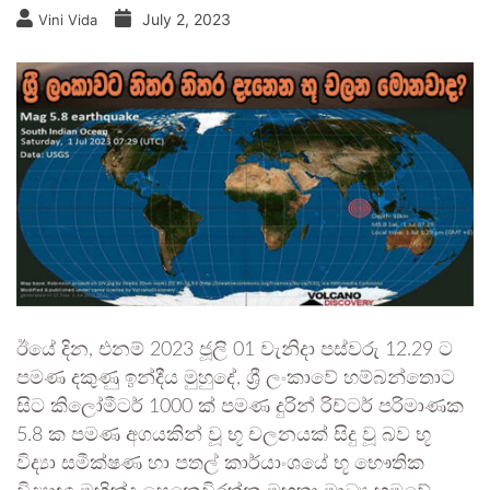
July 2, 2023
Vini Vida
ඊයේ දින, එනම් 2023 ජූලි 01 වැනිදා පස්වරු 12.29 ට
පමණ දකුණු ඉන්දීය මුහුදේ, ශ්‍රී ලංකාවේ හම්බන්තොට
සිට කිලෝමීටර් 1000 ක් පමණ දුරින් රිච්ටර් පරිමාණක
5.8 ක පමණ අගයකින් වූ භූ චලනයක් සිදු වූ බව භූ
විද්‍යා සමීක්ෂණ හා පතල් කාර්යාංශයේ භූ භෞතික