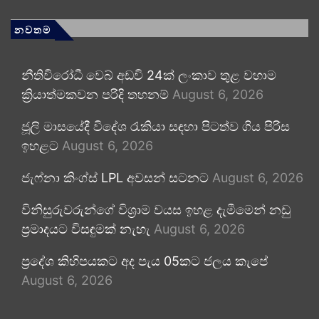
නවතම
නීතිවිරෝධී වෙබ් අඩවි 24ක් ලංකාව තුළ වහාම
ක්‍රියාත්මකවන පරිදි තහනම්
August 6, 2026
ජූලි මාසයේදී විදේශ රැකියා සඳහා පිටත්ව ගිය පිරිස
ඉහළට
August 6, 2026
ජැෆ්නා කිංග්ස් LPL අවසන් සටනට
August 6, 2026
විනිසුරුවරුන්ගේ විශ්‍රාම වයස ඉහළ දැමීමෙන් නඩු
ප්‍රමාදයට විසඳුමක් නැහැ
August 6, 2026
ප්‍රදේශ කිහිපයකට අද පැය 05කට ජලය කැපේ
August 6, 2026