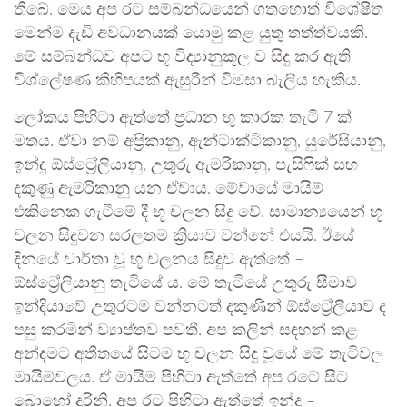
තිබේ. මෙය අප රට සම්බන්ධයෙන් ගතහොත් විශේෂිත
මෙන්ම දැඩි අවධානයක් යොමු කළ යුතු තත්ත්වයකි.
මේ සම්බන්ධව අපට භූ විද්‍යානුකූල ව සිදු කර ඇති
විශ්ලේෂණ කිහිපයක් ඇසුරින් විමසා බැලිය හැකිය.
ලෝකය පිහිටා ඇත්තේ ප්‍රධාන භූ කාරක තැටි 7 ක්
මතය. ඒවා නම් අප්‍රිකානු, ඇන්ටාක්ටිකානු, යුරේසියානු,
ඉන්දු ඕස්ට්‍රේලියානු, උතුරු ඇමරිකානු, පැසිෆික් සහ
දකුණු ඇමරිකානු යන ඒවාය. මේවායේ මායිම්
එකිනෙක ගැටීමේ දී භූ චලන සිදු වේ. සාමාන්‍යයෙන් භූ
චලන සිදුවන සරලතම ක්‍රියාව වන්නේ එයයි. ඊයේ
දිනයේ වාර්තා වූ භූ චලනය සිදුව ඇත්තේ –
ඕස්ට්‍රේලියානු තැටියේ ය. මේ තැටියේ උතුරු සීමාව
ඉන්දියාවේ උතුරටම වන්නටත් දකුණින් ඕස්ට්‍රේලියාව ද
පසු කරමින් ව්‍යාප්තව පවතී. අප කලින් සඳහන් කළ
අන්දමට අතීතයේ සිටම භූ චලන සිදු වූයේ මේ තැටිවල
මායිම්වලය. ඒ මායිම් පිහිටා ඇත්තේ අප රටේ සිට
බොහෝ දුරිනි. අප රට පිහිටා ඇත්තේ ඉන්දු –