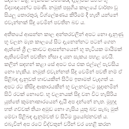
සඳහන් කළ හැක්කේ විශේෂඥ දැනුමක් සහිත භූ
විද්‍යාඥයන්ට පමණි. නමුත් පසුගිය කාලයේ වාර්තා වූ
සියලු තොරතුරු විශ්ලේෂණය කිරීමේ දී හැඟී යන්නේ
එවැන්නක් සිදු වෙමින් පවතින බව ය.
අතීතයේ ආසන්න කාල අන්තරවලින් අපට නො දැනුණු
භූ චලන මෑත කාලයේ සිට දැනෙන්නට පටන් ගෙන
ඇත්තේ ශ්‍රී ලංකාවට ආසන්නයෙන් භූ තැටියක මායිමක්
ඇතිවෙමින් පවතින නිසා ද යන සැකය පහළ වෙයි.
කලින් සඳහන් කළා සේ අපට එය එක එල්ලේ පැවසිය
නො හැකිය. නමුත් එවැන්නත් සිදු වෙමින් පවතී නම් ඒ
පිළිබඳ දැනුවත් භාවයකින් සිටීම ඉතාමත් වැදගත් ය.
අපට රට කිසිදු ආකාරයකින් භූ චලනවලට සූදානමින්
සිටි රටක් නොවේ. භූ චලනයක් සිදු වන විට හැසිරිය
යුත්තේ කුමනාකාරයෙන් දැයි අප දන්නේ නැත. මුහුද
හත් ගව්වක් තියා අමුඩ නො ගැසිය යුතු බව සැබෑ මුත්
මේවා පිළිබඳ දැනුම්වත් ව සිටීම ප්‍රයෝජනවත් ය.
එබැවින් අප රටේ විද්වතුන් වරින් වර හෙළි කරන