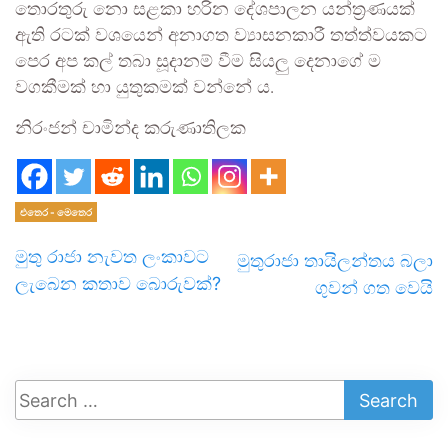
තොරතුරු නො සළකා හරින දේශපාලන යන්ත්‍රණයක්
ඇති රටක් වශයෙන් අනාගත ව්‍යාසනකාරී තත්ත්වයකට
පෙර අප කල් තබා සූදානම් වීම සියලු දෙනාගේ ම
වගකීමක් හා යුතුකමක් වන්නේ ය.
නිරංජන් චාමින්ද කරුණාතිලක
එතෙර - මෙතෙර
මුතු රාජා නැවත ලංකාවට
මුතුරාජා තායිලන්තය බලා
ලැබෙන කතාව බොරුවක්?
ගුවන් ගත වෙයි