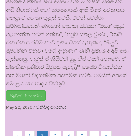
ජීවිතයේ කිනම් හෝ අවස්ථාවක මානසික වශයෙන්
දැඩි තිගැස්මක් හෝ කම්පනයක් ඇති වීමේ අවකාශය
පොදුවේ අප කා තුළත් පවතී. එවන් අවස්ථා
සම්බන්ධයෙන් බොහෝ දෙනකු පවසන “මගේ පපුව
ගැහෙන්න පටන් ගත්තා”, “පපුව සීතල වුණා”, “හාට්
එක එක පාරටම නැවතුණා වගේ දැනුණා”, “ඔලුව
පුපුරන්න එනවා වගේ දැනුණා” වැනි ප්‍රකාශ ද අපි අසා
ඇත්තෙමු. නමුත් ඒ කිසිවක් හුදු හිස් වදන් නොවේ. ඒ
ක්ෂණික ප්‍රතිචාර පිටුපස පැහැදිලි ජෛව විද්‍යාත්මක
සහ මනෝ විද්‍යාත්මක පදනමක් පවතී. මෙයින් අපගේ
මොළය සහ හෘදය වස්තුව …
වැඩිපුර කියවන්න
විනිවිද සායනය
May 22, 2026
/