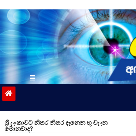
Skip
to
content
vinivida.lk
ශ්‍රී ලංකාවට නිතර නිතර දැනෙන භූ චලන
මොනවාද?