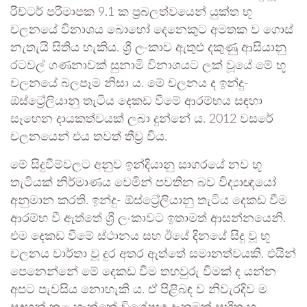
රිච්ටර් පරිමාපක 9.1 ක ප්‍රබලත්වයෙන් යුක්ත භූ
චලනයේ විනාශය බොහෝ දෙනෙකුට අමතක ව ගොස්
නැතැයි සිතිය හැකිය. ශ්‍රී ලංකාව ඇතුළු දකුණු ආසියානු
රටවල් ගණනාවක් සුනාමි විනාශයට ලක් වූයේ මේ භූ
චලනයේ බලපෑම නිසා ය. මේ චලනය ද ඉන්දු-
ඕස්ට්‍රේලියානු තැටිය දෙකඩ වීමේ ආරම්භය සඳහා
සෑහෙන දායකත්වයක් ලබා දුන්නේ ය. 2012 වසරේ
චලනයෙන් එය තවත් තීව්‍ර විය.
මේ සිදුවීම්වලට අනුව ඉන්දියානු සාගරයේ නව භූ
තැටියක් නිර්මාණය වෙමින් පවතින බව විද්‍යාඥයෝ
අනුමාන කරති. ඉන්දු- ඕස්ට්‍රේලියානු තැටිය දෙකඩ වීම
ආරම්භ වී ඇත්තේ ශ්‍රී ලංකාවට ඉතාමත් ආසන්නයෙනි.
එම දෙකඩ වීමේ ස්ථානය සහ ඊයේ දිනයේ සිදු වූ භූ
චලනය වාර්තා වූ දුර අතර ඇත්තේ සමානත්වයකි. එයින්
පෙනෙන්නේ මේ දෙකඩ වීම තහවුරු වීමක් ද යන්න
අපට පැවසිය නොහැකි ය. ඒ පිළිබඳ ව නිවැරදිව ම