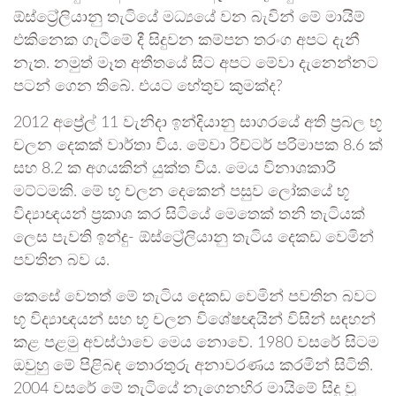
ඕස්ට්‍රේලියානු තැටියේ මධ්‍යයේ වන බැවින් මේ මායිම්
එකිනෙක ගැටීමේ දී සිදුවන කම්පන තරංග අපට දැනී
නැත. නමුත් මෑත අතීතයේ සිට අපට මේවා දැනෙන්නට
පටන් ගෙන තිබේ. එයට හේතුව කුමක්ද?
2012 අප්‍රේල් 11 වැනිදා ඉන්දියානු සාගරයේ අති ප්‍රබල භූ
චලන දෙකක් වාර්තා විය. මේවා රිච්ටර් පරිමාපක 8.6 ක්
සහ 8.2 ක අගයකින් යුක්ත විය. මෙය විනාශකාරී
මට්ටමකි. මේ භූ චලන දෙකෙන් පසුව ලෝකයේ භූ
විද්‍යාඥයන් ප්‍රකාශ කර සිටියේ මෙතෙක් තනි තැටියක්
ලෙස පැවති ඉන්දු- ඕස්ට්‍රේලියානු තැටිය දෙකඩ වෙමින්
පවතින බව ය.
කෙසේ වෙතත් මේ තැටිය දෙකඩ වෙමින් පවතින බවට
භූ විද්‍යාඥයන් සහ භූ චලන විශේෂඥයින් විසින් සඳහන්
කළ පළමු අවස්ථාවෙ මෙය නොවේ. 1980 වසරේ සිටම
ඔවුහු මේ පිළිබඳ තොරතුරු අනාවරණය කරමින් සිටිති.
2004 වසරේ මේ තැටියේ නැගෙනහිර මායිමේ සිදු වූ