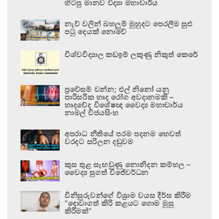
හිටපු මානව විද්‍යා මහාචාර්ය
නැව් වලින් බහලුම් මුහුදට පෙරලීම සුළු
පටු දෙයක් නොවේ
විශ්වවිද්‍යාල කඩඉම් ලකුණු නිකුත් කෙරේ
ප්‍රවේසම් වන්න; එල් නිනෝ යනු
පාරිසරික හෘද රෝග අවදානමකි –
හෘදවේද විශේෂඥ වෛද්‍ය මහාචාර්ය
නාමල් විජයසිංහ
අපරාධ නීතියේ පරම පදනම හෙවත්
වරදට සරිලන දඬුවම
කුස තුළ සැඟවුණු නොනිදන කම්හල –
වෛද්‍ය සුගත් විජේවර්ධන
විනිසුරුවන්ගේ විශ්‍රාම වයස දීර්ඝ කිරීම
“දොවාගත් කිරි කළයට ගොම මුසු
කිරීමක්”