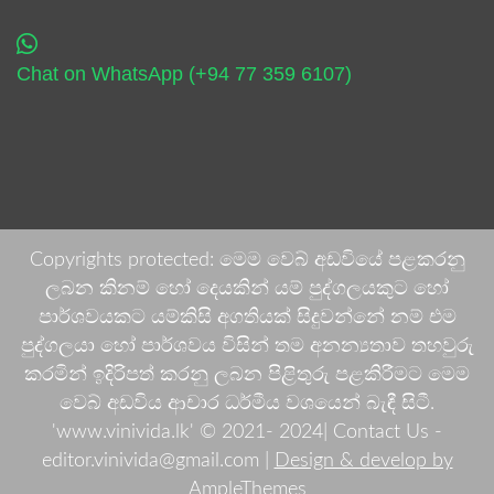
Chat on WhatsApp (+94 77 359 6107)
Copyrights protected: මෙම වෙබ් අඩවියේ පළකරනු
ලබන කිනම් හෝ දෙයකින් යම් පුද්ගලයකුට හෝ
පාර්ශවයකට යම්කිසි අගතියක් සිදුවන්නේ නම් එම
පුද්ගලයා හෝ පාර්ශවය විසින් තම අනන්‍යතාව තහවුරු
කරමින් ඉදිරිපත් කරනු ලබන පිළිතුරු පළකිරීමට මෙම
වෙබ් අඩවිය ආචාර ධර්මීය වශයෙන් බැඳී සිටී.
'www.vinivida.lk' © 2021- 2024| Contact Us -
editor.vinivida@gmail.com |
Design & develop by
AmpleThemes