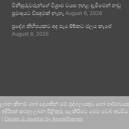
විනිසුරුවරුන්ගේ විශ්‍රාම වයස ඉහළ දැමීමෙන් නඩු
ප්‍රමාදයට විසඳුමක් නැහැ
August 6, 2026
ප්‍රදේශ කිහිපයකට අද පැය 05කට ජලය කැපේ
August 6, 2026
 ලබන කිනම් හෝ දෙයකින් යම් පුද්ගලයකුට හෝ පාර්ශවයකට
දිරිපත් කරනු ලබන පිළිතුරු පළකිරීමට මෙම වෙබ් අඩවිය ආච
 |
Design & develop by AmpleThemes