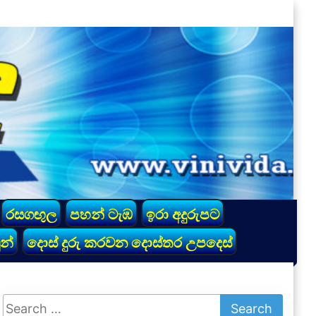
රසගඟුල
පහන් ටැඹ
ඉරා අදුරුපට
න්
දොස් දුරු කරවන දොස්තර උපදෙස්