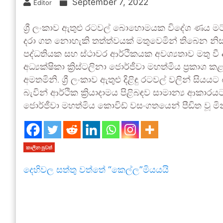
September 7, 2022
Editor
ශ්‍රී ලංකාව ඇතුළු රටවල් බොහොමයක විදේශ ණය
දරා ගත නොහැකි තත්ත්වයක් මතුවෙමින් තිබෙන නිස
පද්ධතියක සහ ස්ථාවර ආර්ථිකයක අවශ්‍යතාව මතු වී 
අධ්‍යක්ෂිකා ක්‍රිස්ටලිනා ජොර්ජීවා මහත්මිය ප්‍රකාශ
අමතමිනි. ශ්‍රී ලංකාව ඇතුළු දිළිඳු රටවල් වලින් 
බැවින් ආර්ථික ක්‍රියාදාමය පිළිබඳව සාමාන්‍ය ආකාර
ජොර්ජීවා මහත්මිය කොවිඩ් වසංගතයෙන් පීඩිත වූ ම
කාලීන පුවත්
දෙහිවල සත්තු වත්තේ “කෙල්ල”මියයයි