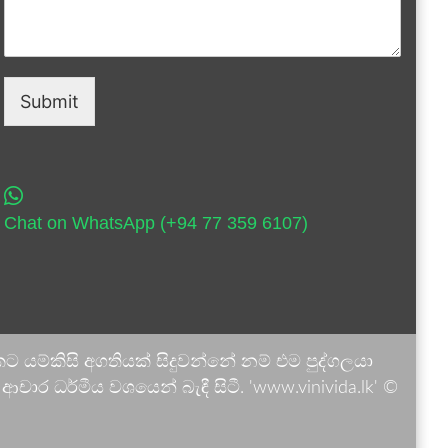
Submit
Chat on WhatsApp (+94 77 359 6107)
 යම්කිසි අගතියක් සිදුවන්නේ නම් එම පුද්ගලයා
ාර ධර්මීය වශයෙන් බැඳී සිටී. 'www.vinivida.lk' ©