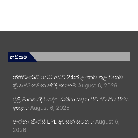
නවතම
නීතිවිරෝධී වෙබ් අඩවි 24ක් ලංකාව තුළ වහාම
ක්‍රියාත්මකවන පරිදි තහනම්
August 6, 2026
ජූලි මාසයේදී විදේශ රැකියා සඳහා පිටත්ව ගිය පිරිස
ඉහළට
August 6, 2026
ජැෆ්නා කිංග්ස් LPL අවසන් සටනට
August 6,
2026