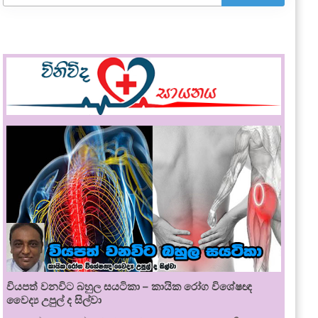
වියපත් වනවිට බහුල සයටිකා – කායික රෝග විශේෂඥ
වෛද්‍ය උපුල් ද සිල්වා