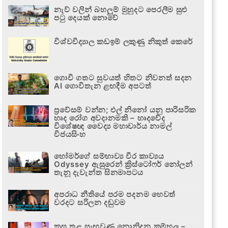
නැව් වලින් බහලුම් මුහුදට පෙරලීම සුළු
පටු දෙයක් නොවේ
විශ්වවිද්‍යාල කඩඉම් ලකුණු නිකුත් කෙරේ
ගොවි ගතට සුවයත් හිතට නිවනත් සදන
AI ගොවිතැන ළඟදීම අපටත්
ප්‍රවේසම් වන්න; එල් නිනෝ යනු පාරිසරික
හෘද රෝග අවදානමකි – හෘදවේද
විශේෂඥ වෛද්‍ය මහාචාර්ය නාමල්
විජයසිංහ
හෝමර්ගේ සම්භාව්‍ය වීර කාව්‍යය
Odyssey ඇසුරෙන් ක්‍රිස්ටෝෆර් නෝලන්
තැනූ දැවැන්ත සිනමාපටය
අපරාධ නීතියේ පරම පදනම හෙවත්
වරදට සරිලන දඬුවම
කුස තුළ සැඟවුණු නොනිදන කම්හල –