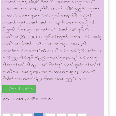
කොන්දෙ කැක්කුම ඕනෑම කෙනෙකු තුළ කිනම්
මොහොතක හෝ ඇතිවිය හැකි හරිම සුලබ දෙයක්.
මෙය එක එක ආකාරයට දැනිය හැකියි. නමුත්
කොන්දෙන් පටන් ගන්නා කැක්කුම කකුල දිගේ
පිටුපසින් පහළට ගමන් කරන්නේ නම් අපි එය
සයටිකා (Sciatica) ලෙසින් හඳුන්වනවා. මොකක්ද
සයටිකා කියන්නෙ? කොහොමද මේක ඇති
වෙන්නෙ? මේ කාරණාව හරියටම තේරුම් ගන්නට
නම් මුලින්ම අපි බලමු කොන්ද ඇතුළේ මොනවද
තියෙන්නේ කියලා. මේ පින්තූරයෙන් දක්වන්නේත්
සයටිකා. කොඳු ඇට පහක් සහ කොඳු ඇට අතරේ
ඩිස්ක් එක පෙන්වලා තිබෙනවා. පුපුරා යාම …
වැඩිපුර කියවන්න
විනිවිද සායනය
May 10, 2026
/