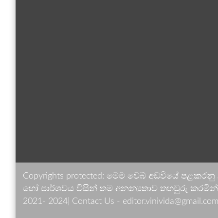
Copyrights protected: මෙම වෙබ් අඩවියේ පළකරනු
හෝ පාර්ශවය විසින් තම අනන්‍යතාව තහවුරු කරමින් ඉ
2021- 2024| Contact Us - editor.vinivida@gmail.com