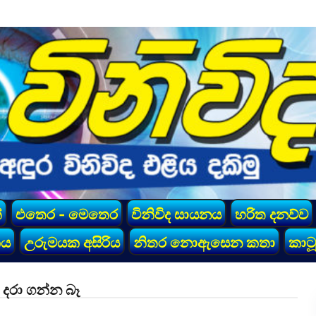
්
එතෙර - මෙතෙර
විනිවිද සායනය
හරිත දනව්ව
කය
උරුමයක අසිරිය
නිතර නොඇසෙන කතා
කාටූ
දරා ගන්න බෑ