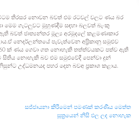
 මට්ටම තිරසර නොවන බවත් එම රටවල් වලට ණය බර
ා මෙම ගැටලුවට මුහුණදීම සඳහා බලවත් බැංකු
ඇති බවත් ජාත්‍යන්තර මූල්‍ය අරමුදලේ කළමණාකාර
 කළාය.ඒ නෙදර්ලන්තයේ පැවැත්වෙන අප්‍රිකානු සමුළුව
සියයට 60 ක් ණය ගෙවා ගත නොහැකි තත්ත්වයකට පත්ව ඇති
යට සිතිය නොහැකි බව එම සමුළුවේදී පෙන්වා දුන්
ිනිසුන්ට උද්ධමනයද පහර දෙන බවඅ ප්‍රකාශ කළාය.
සජ්ජායනා කිරීමෙන් පමණක් කරණීය මෙත්ත
සූත්‍රයෙන් නිසි ඵල ලද නොහැක