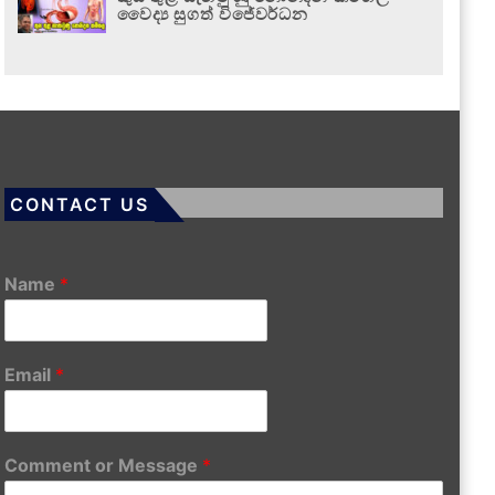
වෛද්‍ය සුගත් විජේවර්ධන
CONTACT US
Name
*
Email
*
Comment or Message
*