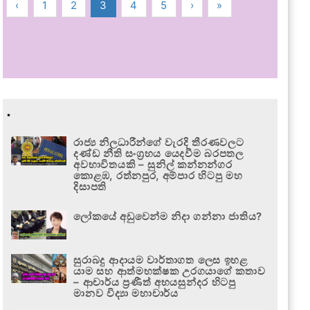
‹
1
2
3
4
5
›
»
.
රාජ්‍ය නිලධාරීන්ගේ වැරදි තීරණවලට
දණ්ඩ නීති සංග්‍රහය යෙදවීම බරපතල
අවභාවිතයකි – සුනිල් කන්නන්ගර
කොළඹ, රත්නපුර, අම්පාර හිටපු මහ
දිසාපති
ලෝකයේ අඩුවෙන්ම නිදා ගන්නා ජාතිය?
සුරාබදු ආදායම වාර්තාගත ලෙස ඉහළ
යාම සහ ආත්මභක්ෂක උරගයාගේ කතාව
– ආචාර්ය ප්‍රණීත් අභයසුන්දර හිටපු
මානව විද්‍යා මහාචාර්ය