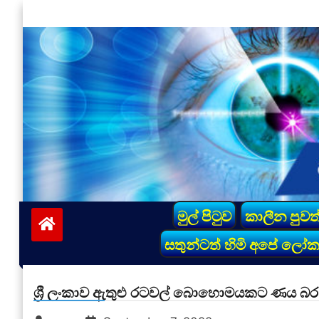
Skip
to
content
vinivida.lk
මුල් පිටුව
කාලීන පුවත
සතුන්ටත් හිමි අපේ ලෝ
ශ්‍රී ලංකාව ඇතුළු රටවල් බොහොමයකට ණය බර 