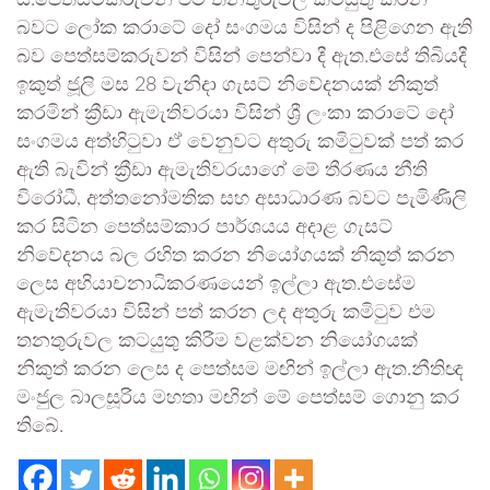
ය.පෙත්සම්කරුවන් එම තනතුරුවල කටයුතු කරන
බවට ලෝක කරාටේ දෝ සංගමය විසින් ද පිළිගෙන ඇති
බව පෙත්සම්කරුවන් විසින් පෙන්වා දී ඇත.එසේ තිබියදී
ඉකුත් ජූලි මස 28 වැනිදා ගැසට් නිවේදනයක් නිකුත්
කරමින් ක්‍රීඩා ඇමැතිවරයා විසින් ශ්‍රී ලංකා කරාටේ දෝ
සංගමය අත්හිටුවා ඒ වෙනුවට අතුරු කමිටුවක් පත් කර
ඇති බැවින් ක්‍රීඩා ඇමැතිවරයාගේ මේ තීරණය නීති
විරෝධී, අත්තනෝමතික සහ අසාධාරණ බවට පැමිණිලි
කර සිටින පෙත්සම්කාර පාර්ශයය අදාළ ගැසට්
නිවේදනය බල රහිත කරන නියෝගයක් නිකුත් කරන
ලෙස අභියාචනාධිකරණයෙන් ඉල්ලා ඇත.එසේම
ඇමැතිවරයා විසින් පත් කරන ලද අතුරු කමිටුව එම
තනතුරුවල කටයුතු කිරීම වළක්වන නියෝගයක්
නිකුත් කරන ලෙස ද පෙත්සම මඟින් ඉල්ලා ඇත.නීතිඥ
මංජුල බාලසූරිය මහතා මඟින් මේ පෙත්සම් ගොනු කර
තිබේ.