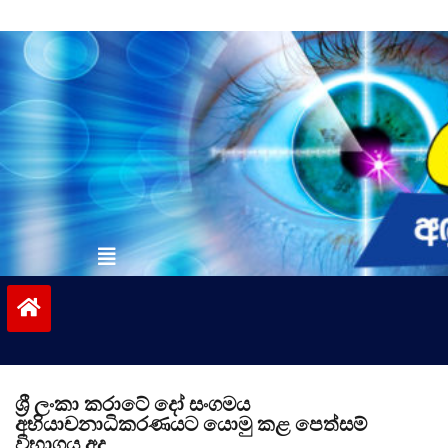
Skip
to
content
vinivida.lk
ශ්‍රී ලංකා කරාටේ දෝ සංගමය
අභියාචනාධිකරණයට යොමු කළ පෙත්සම්
විභාගය අද