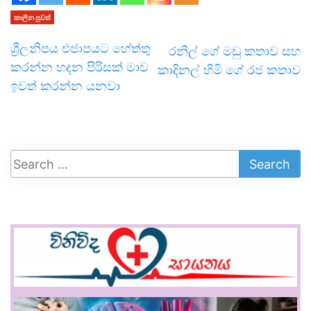
කාලීන පුවත්
ශ්‍රීලනිපය එජාපයට හේත්තු
රනිල් ගේ මඩු කතාව සහ
කරන්න හදන පිරිසක් මාව
කාදිනල් හිමි ගේ රජ කතාව
ඉවත් කරන්න යනවා