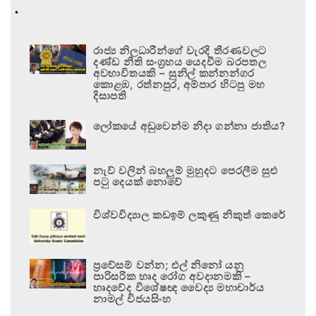
.
රාජ්‍ය නිලධාරීන්ගේ වැරදි තීරණවලට
දණ්ඩ නීති සංග්‍රහය යෙදවීම බරපතල
අවභාවිතයකි – සුනිල් කන්නන්ගර
කොළඹ, රත්නපුර, අම්පාර හිටපු මහ
දිසාපති
ලෝකයේ අඩුවෙන්ම නිදා ගන්නා ජාතිය?
නැව් වලින් බහලුම් මුහුදට පෙරලීම සුළු
පටු දෙයක් නොවේ
විශ්වවිද්‍යාල කඩඉම් ලකුණු නිකුත් කෙරේ
ප්‍රවේසම් වන්න; එල් නිනෝ යනු
පාරිසරික හෘද රෝග අවදානමකි –
හෘදවේද විශේෂඥ වෛද්‍ය මහාචාර්ය
නාමල් විජයසිංහ