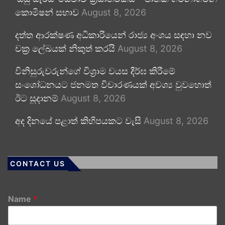
කොමිෂන් සභාව
August 8, 2026
දත්ත ආරක්ෂණ අධිකාරියෙන් රාජ්‍ය අංශය සඳහා නව
චක්‍ර ලේඛයක් නිකුත් කරයි
August 8, 2026
විනිසුරුවරුන්ගේ විශ්‍රාම වයස දීර්ඝ කිරීමේ
සංශෝධනයට ජනමත විචාරණයක් අවශ්‍ය වුවහොත්
ඊට සූදානම්
August 8, 2026
අද දිනයේ පළාත් කිහිපයකට වැසි
August 8, 2026
CONTACT US
Name
*