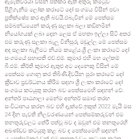
ඇමැතිවරයා විසින් පත්කර ඇති අතුරු කමිටුව
පිළිගැනීම ලෝක කරාටේ දෝ සංගමය විසින් පවා
ප්‍රතික්ෂේප කර ඇති බවයි.එබැවින් මේ පෙත්සම
සම්බන්ධයෙන් කරුණු සලකා බලා කඩිනමින්
නියෝගයක් ලබා දෙන ලෙස ඒ මහතා ඉල්ලා සිටි අතර
එම කරුණු සලකා බැලූ විනිසුරු මඬුල්ල මේ පෙත්සම
අද සලකා බැලීමට නියම කළේය.ශ්‍රී ලංකා කරාටේ දෝ
සංගමයේ සභාපති එච්.එම්. කුමාර එහි මහ ලේකම්
බී.එම්. කීර්ති කුමාර ඇතුළු අට දෙනෙකු විසින් මේ
පෙත්සම ගොනු කර තිබිණි.දිවයින පුරා කරාටේ දෝ
ක්‍රීඩාව ප්‍රවර්ධනය කිරීම සඳහා ශ්‍රී ලංකා කරාටේ දෝ
සංගමය කටයුතු කරන බව පෙත්සමෙහි සඳහන් වේ.
අන්තර් පාඨශාලා මෙන්ම අන්තර් සමාජ තරඟ
සංවිධානය කරන බව එහි දැක්වේ.ඉකුත් 2022 මැයි මස
24 දින පැවති නිලවරණයෙන් පෙත්සම්කරුවන් එම
තනතුරුවලට තේරී පත්වූ බව ද ඔවුන් එම තනතුරෙහි
අඛණ්ඩව කටයුතු කළ බව ද පෙත්සමෙහි සඳහන්