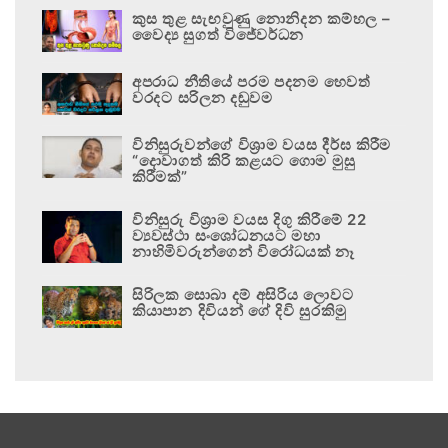
කුස තුළ සැඟවුණු නොනිදන කම්හල –
වෛද්‍ය සුගත් විජේවර්ධන
අපරාධ නීතියේ පරම පදනම හෙවත්
වරදට සරිලන දඬුවම
විනිසුරුවන්ගේ විශ්‍රාම වයස දීර්ඝ කිරීම
“දොවාගත් කිරි කළයට ගොම මුසු
කිරීමක්”
විනිසුරු විශ්‍රාම වයස දිගු කිරීමේ 22
ව්‍යවස්ථා සංශෝධනයට මහා
නාහිමිවරුන්ගෙන් විරෝධයක් නෑ
සිරිලක සොබා දම් අසිරිය ලොවට
කියාපාන දිවියන් ගේ දිවි සුරකිමු