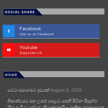
SOCIAL SHARE
Facebook
Like us on Facebook
Youtube
Subscribe US
නවතම
මෙටා සමාගමට දඩයක්
August 8, 2026
ශිෂ්‍යත්වයට සහ උසස් පෙළට පෙනී සිටින සිසුන්ට
‘සිසු සැරිය’ සේවාව ක්‍රියාත්මකයි – ජාතික ගමනාගමන