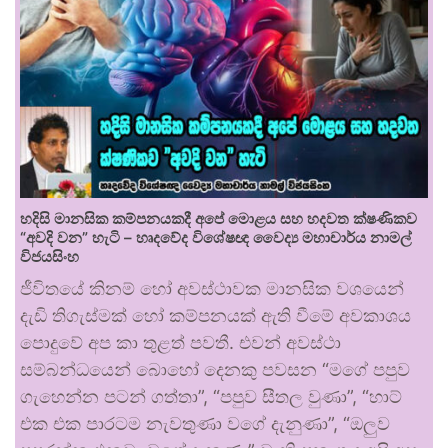
හදිසි මානසික කම්පනයකදී අපේ මොළය සහ හදවත ක්ෂණිකව
“අවදි වන” හැටි – හෘදවේද විශේෂඥ වෛද්‍ය මහාචාර්ය නාමල්
විජයසිංහ
ජීවිතයේ කිනම් හෝ අවස්ථාවක මානසික වශයෙන්
දැඩි තිගැස්මක් හෝ කම්පනයක් ඇති වීමේ අවකාශය
පොදුවේ අප කා තුළත් පවතී. එවන් අවස්ථා
සම්බන්ධයෙන් බොහෝ දෙනකු පවසන “මගේ පපුව
ගැහෙන්න පටන් ගත්තා”, “පපුව සීතල වුණා”, “හාට්
එක එක පාරටම නැවතුණා වගේ දැනුණා”, “ඔලුව