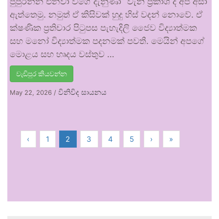
පුපුරන්න එනවා වගේ දැනුණා” වැනි ප්‍රකාශ ද අපි අසා
ඇත්තෙමු. නමුත් ඒ කිසිවක් හුදු හිස් වදන් නොවේ. ඒ
ක්ෂණික ප්‍රතිචාර පිටුපස පැහැදිලි ජෛව විද්‍යාත්මක
සහ මනෝ විද්‍යාත්මක පදනමක් පවතී. මෙයින් අපගේ
මොළය සහ හෘදය වස්තුව …
වැඩිපුර කියවන්න
විනිවිද සායනය
May 22, 2026
/
‹
1
2
3
4
5
›
»