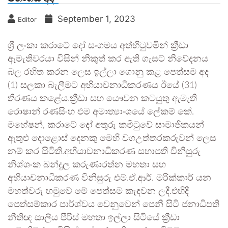
September 1, 2023
Editor
ශ්‍රී ලංකා කරාටේ දෝ සංගමය අත්හිටුවමින් ක්‍රීඩා
ඇමැතිවරයා විසින් නිකුත් කර ඇති ගැසට් නිවේදනය
බල රහිත කරන ලෙස ඉල්ලා ගොනු කළ පෙත්සම අද
(1) සලකා බැලීමට අභියාචනාධිකරණය ඊයේ (31)
තීරණය කළේය.ක්‍රීඩා සහ යෞවන කටයුතු ඇමැති
රොෂාන් රණසිංහ එම අමාත්‍යාංශයේ ලේකම් කේ.
මහේෂන්, කරාටේ දෝ අතුරු කමිටුවේ සාමාජිකයන්
ඇතුළු දොළොස් දෙනකු මෙහි වගඋත්තරකරුවන් ලෙස
නම් කර සිටිති.අභියාචනාධිකරණ සභාපති විනිසුරු
නිශ්ශංක බන්දුල කරුණාරත්න මහතා සහ
අභියාචනාධිකරණ විනිසුරු එම්.ඒ.ආර්. මරික්කාර් යන
මහත්වරු හමුවේ මේ පෙත්සම කැඳවන ලදී.එහිදී
පෙත්සම්කාර පාර්ශ්වය වෙනුවෙන් පෙනී සිටි ජනාධිපති
නීතිඥ සාලිය පීරිස් මහතා ඉල්ලා සිටියේ ක්‍රීඩා