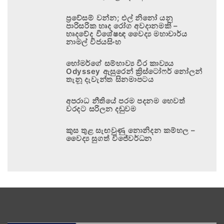
ප්‍රවේසම් වන්න; එල් නිනෝ යනු
පාරිසරික හෘද රෝග අවදානමකි –
හෘදවේද විශේෂඥ වෛද්‍ය මහාචාර්ය
නාමල් විජයසිංහ
හෝමර්ගේ සම්භාව්‍ය වීර කාව්‍යය
Odyssey ඇසුරෙන් ක්‍රිස්ටෝෆර් නෝලන්
තැනූ දැවැන්ත සිනමාපටය
අපරාධ නීතියේ පරම පදනම හෙවත්
වරදට සරිලන දඬුවම
කුස තුළ සැඟවුණු නොනිදන කම්හල –
වෛද්‍ය සුගත් විජේවර්ධන