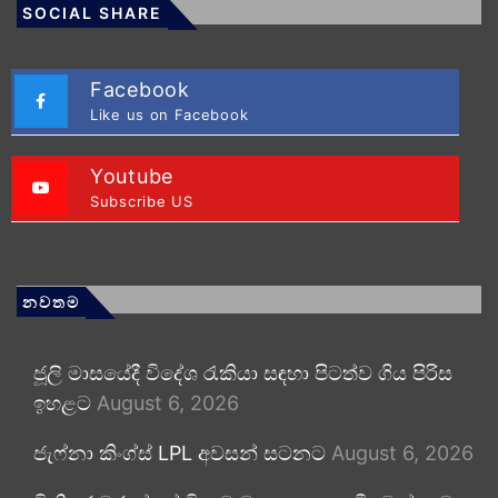
SOCIAL SHARE
Facebook
Like us on Facebook
Youtube
Subscribe US
නවතම
ජූලි මාසයේදී විදේශ රැකියා සඳහා පිටත්ව ගිය පිරිස
ඉහළට
August 6, 2026
ජැෆ්නා කිංග්ස් LPL අවසන් සටනට
August 6, 2026