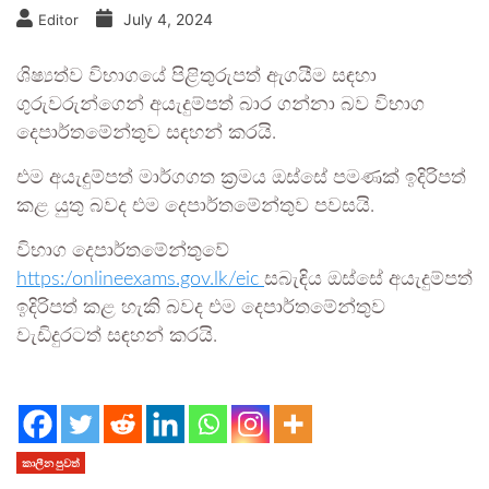
July 4, 2024
Editor
ශිෂ්‍යත්ව විභාගයේ පිළිතුරුපත් ඇගයීම සඳහා
ගුරුවරුන්ගෙන් අයැදුම්පත් බාර ගන්නා බව විභාග
දෙපාර්තමේන්තුව සඳහන් කරයි.
එම අයැදුම්පත් මාර්ගගත ක්‍රමය ඔස්සේ පමණක් ඉදිරිපත්
කළ යුතු බවද එම දෙපාර්තමේන්තුව පවසයි.
විභාග දෙපාර්තමේන්තුවේ
https:/onlineexams.gov.lk/eic
සබැඳිය ඔස්සේ අයැදුම්පත්
ඉදිරිපත් කළ හැකි බවද එම දෙපාර්තමේන්තුව
වැඩිදුරටත් සඳහන් කරයි.
කාලීන පුවත්