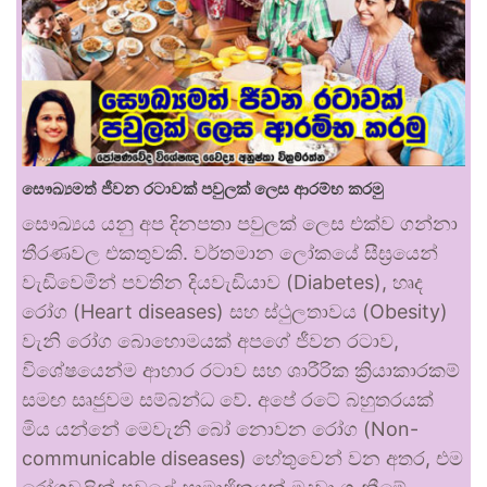
සෞඛ්‍යමත් ජීවන රටාවක් පවුලක් ලෙස ආරම්භ කරමු
සෞඛ්‍යය යනු අප දිනපතා පවුලක් ලෙස එක්ව ගන්නා
තීරණවල එකතුවකි. වර්තමාන ලෝකයේ සීඝ්‍රයෙන්
වැඩිවෙමින් පවතින දියවැඩියාව (Diabetes), හෘද
රෝග (Heart diseases) සහ ස්ථුලතාවය (Obesity)
වැනි රෝග බොහොමයක් අපගේ ජීවන රටාව,
විශේෂයෙන්ම ආහාර රටාව සහ ශාරීරික ක්‍රියාකාරකම්
සමඟ සෘජුවම සම්බන්ධ වේ. අපේ රටේ බහුතරයක්
මිය යන්නේ මෙවැනි බෝ නොවන රෝග (Non-
communicable diseases) හේතුවෙන් වන අතර, එම