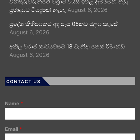
විනිසුරුවරුන්ගේ විශ්‍රාම වයස ඉහළ දැමීමෙන් නඩු
ප්‍රමාදයට විසඳුමක් නැහැ
August 6, 2026
ප්‍රදේශ කිහිපයකට අද පැය 05කට ජලය කැපේ
August 6, 2026
අකිල විරාජ් කාරියවසම් 18 වැනිදා තෙක් රිමාන්ඩ්
August 6, 2026
CONTACT US
Name
*
Email
*