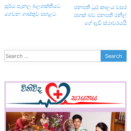
සූර්ය පැනල බලශක්තියට
ජනපති ධූර කාලය වසර
ගෙවන ගාස්තුව පහළට
පහක් බව ජනපති රනිල්
ගේ දැඩි ස්ථාවරයයි