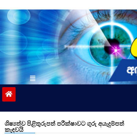
Skip
to
content
vinivida.lk
ශිෂ්‍යත්ව පිළිතුරුපත් පරීක්ෂාවට ගුරු අයැදුම්පත්
කැඳවයි