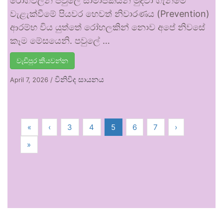
රෝගවලින් පවුලේ සාමාජිකයන් මුදවා ගැනීමේ
වැළැක්වීමේ පියවර හෙවත් නිවාරණය (Prevention)
ආරම්භ විය යුත්තේ රෝහලකින් නොව අපේ නිවසේ
කෑම මේසයෙනි. පවුලේ …
වැඩිපුර කියවන්න
විනිවිද සායනය
April 7, 2026
/
«
‹
3
4
5
6
7
›
»