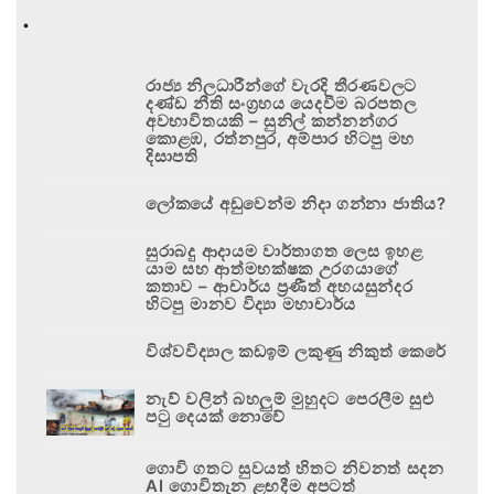
.
රාජ්‍ය නිලධාරීන්ගේ වැරදි තීරණවලට
දණ්ඩ නීති සංග්‍රහය යෙදවීම බරපතල
අවභාවිතයකි – සුනිල් කන්නන්ගර
කොළඹ, රත්නපුර, අම්පාර හිටපු මහ
දිසාපති
ලෝකයේ අඩුවෙන්ම නිදා ගන්නා ජාතිය?
සුරාබදු ආදායම වාර්තාගත ලෙස ඉහළ
යාම සහ ආත්මභක්ෂක උරගයාගේ
කතාව – ආචාර්ය ප්‍රණීත් අභයසුන්දර
හිටපු මානව විද්‍යා මහාචාර්ය
විශ්වවිද්‍යාල කඩඉම් ලකුණු නිකුත් කෙරේ
නැව් වලින් බහලුම් මුහුදට පෙරලීම සුළු
පටු දෙයක් නොවේ
ගොවි ගතට සුවයත් හිතට නිවනත් සදන
AI ගොවිතැන ළඟදීම අපටත්