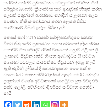
කරමින් සත්ත්ව සුබසාධනය වෙනුවෙන් පවතින නීති
සම්පූර්ණයෙන්ම ක‍්‍රියාත්මක කර, ආඥාවක් නිකුත් කරන
ලෙසත් සතුන්ගේ ආරක්ෂාව හොඳින් සැලසෙන ලෙස
පවත්නා නීති සංශෝධනය කරන ලෙසත් විවිධ
කණ්ඩායම් විසින් ඉල්ලා සිටින ලදී.
කෙසේ හෝ 2016 වසරේ පාර්ලිමේන්තුවේ සම්මත
වීමට තිබූ සත්ව සුබසාධන පනත මෙතෙක් ක්‍රියාත්මක
නොවීම මත බෞද්ධ රටක් වශයෙන් ලොව පිළිගත් ශ්‍රී
ලංකාවේ සිදුවන සත්ව හිංසන අ‍බෞද්ධයැයි සම්මත
බොහෝ රටවලට සාපේක්ෂව ශීඝ්‍රයෙන් ඉහළ නැංවී
ඇති බැවින් ඉදිරියේ දී ගොඩනැගෙන මෙම ජාතික
ව්‍යාපාරයට මහනාහිමිවරුන්ගේ ඇතුළු මෙරට බෞද්ධ
ප්‍රභූන්ගේ විශේෂ අවධානයක් යොමුවිය යුතු බවද එම
සත්ව ලෝලී, අවිහිංසාවාදී පරිසර සංවිධාන පෙන්වා
දෙයි.