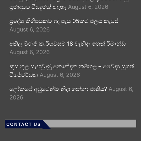
ප්‍රමාදයට විසඳුමක් නැහැ
August 6, 2026
ප්‍රදේශ කිහිපයකට අද පැය 05කට ජලය කැපේ
August 6, 2026
අකිල විරාජ් කාරියවසම් 18 වැනිදා තෙක් රිමාන්ඩ්
August 6, 2026
කුස තුළ සැඟවුණු නොනිදන කම්හල – වෛද්‍ය සුගත්
විජේවර්ධන
August 6, 2026
ලෝකයේ අඩුවෙන්ම නිදා ගන්නා ජාතිය?
August 6,
2026
CONTACT US