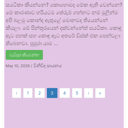
සයටිකා කියන්නෙ? කොහොමද මේක ඇති වෙන්නෙ?
මේ කාරණාව හරියටම තේරුම් ගන්නට නම් මුලින්ම
අපි බලමු කොන්ද ඇතුළේ මොනවද තියෙන්නේ
කියලා. මේ පින්තූරයෙන් දක්වන්නේත් සයටිකා. කොඳු
ඇට පහක් සහ කොඳු ඇට අතරේ ඩිස්ක් එක පෙන්වලා
තිබෙනවා. පුපුරා යාම …
වැඩිපුර කියවන්න
විනිවිද සායනය
May 10, 2026
/
‹
1
2
3
4
5
›
»