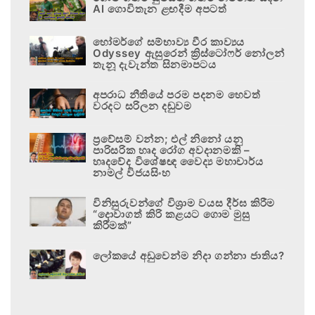
AI ගොවිතැන ළඟදීම අපටත්
හෝමර්ගේ සම්භාව්‍ය වීර කාව්‍යය
Odyssey ඇසුරෙන් ක්‍රිස්ටෝෆර් නෝලන්
තැනූ දැවැන්ත සිනමාපටය
අපරාධ නීතියේ පරම පදනම හෙවත්
වරදට සරිලන දඬුවම
ප්‍රවේසම් වන්න; එල් නිනෝ යනු
පාරිසරික හෘද රෝග අවදානමකි –
හෘදවේද විශේෂඥ වෛද්‍ය මහාචාර්ය
නාමල් විජයසිංහ
විනිසුරුවන්ගේ විශ්‍රාම වයස දීර්ඝ කිරීම
“දොවාගත් කිරි කළයට ගොම මුසු
කිරීමක්”
ලෝකයේ අඩුවෙන්ම නිදා ගන්නා ජාතිය?