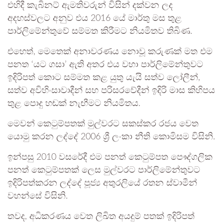
එහිදී කැබිනට් ඇමතිවරුන් විසින් දක්වන ලද
අදහස්වලට අනුව එය 2016 යේ මාර්තු මස තුළ
පාර්ලිමේන්තුවේ සම්මත කිරීමට නියමිතව තිබිණ.
එහෙත්, මෙතෙක් අනාවරණය නොවූ කරුණක් මත එම
පනත ‘යට ගසා’ ඇති අතර එය වහා පාර්ලිමේන්තුවට
ඉදිරිපත් කොට සම්මත කළ යුතු යැයි සත්ව ලෝලීන්,
සත්ව අවිහිංසාවාදීන් සහ පරිසරවේදීන් ඉදිරි මාස කිහිපය
තුළ පොදු හඬක් නැඟීමට නියමිතය.
මෙවන් කෙටුම්පතක් මුල්වරට සකස්කර රජය වෙත
යොමු කරන ලද්දේ 2006 ශ්‍රී ලංකා නීති කොමිසම විසිනි.
ඉන්පසු 2010 වසරේදී එම පනත් කෙටුම්පත පෞද්ගලික
පනත් කෙටුම්පතක් ලෙස මුල්වරට පාර්ලිමේන්තුවට
ඉදිරිපත්කරන ලද්දේ පූජ්‍ය අතුරලියේ රතන ස්වාමීන්
වහන්සේ විසිනි.
තවද, අධිකරණය වෙත ලිඛිත අයදුම් පතක් ඉදිරිපත්