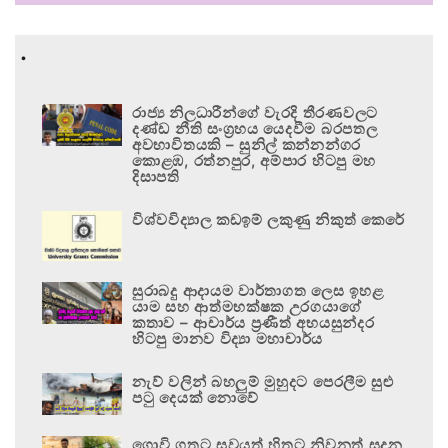
.
රාජ්‍ය නිලධාරීන්ගේ වැරදි තීරණවලට
දණ්ඩ නීති සංග්‍රහය යෙදවීම බරපතල
අවභාවිතයකි – සුනිල් කන්නන්ගර
කොළඹ, රත්නපුර, අම්පාර හිටපු මහ
දිසාපති
විශ්වවිද්‍යාල කඩඉම් ලකුණු නිකුත් කෙරේ
සුරාබදු ආදායම වාර්තාගත ලෙස ඉහළ
යාම සහ ආත්මභක්ෂක උරගයාගේ
කතාව – ආචාර්ය ප්‍රණීත් අභයසුන්දර
හිටපු මානව විද්‍යා මහාචාර්ය
නැව් වලින් බහලුම් මුහුදට පෙරලීම සුළු
පටු දෙයක් නොවේ
ගොවි ගතට සුවයත් හිතට නිවනත් සදන