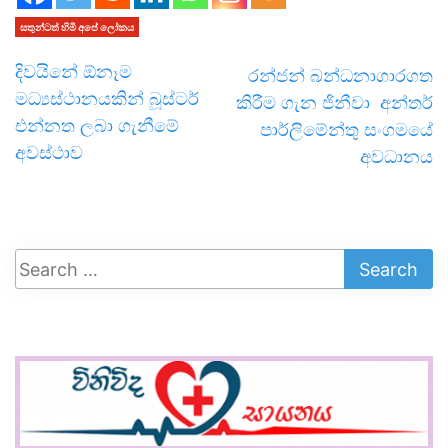
සතුන්ටත් හිමි අපේ ලෝකය
දිවයිනේ ඕනෑම
රන්ජන් බන්ධනාගාරගත
මධ්‍යස්ථානයකින් බූස්ටර්
කිරීම ගැන ජිනීවා අන්තර්
එන්නත ලබා ගැනීමේ
පාර්ලිමේන්තු සංගමයේ
අවස්ථාව
අවධානය