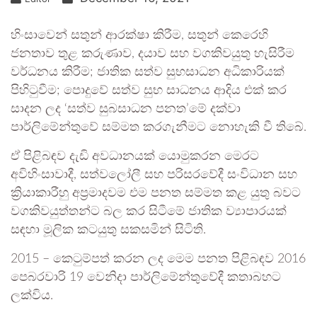
හිංසාවෙන් සතුන් ආරක්ෂා කිරීම, සතුන් කෙරෙහි
ජනතාව තුළ කරුණාව, දයාව සහ වගකිවයුතු හැසිරීම
වර්ධනය කිරීම; ජාතික සත්ව සුභසාධන අධිකාරියක්
පිහිටුවීම; පොදුවේ සත්ව සුභ සාධනය ආදිය එක් කර
සාදන ලද ‘සත්ව සුබසාධන පනත’මේ දක්වා
පාර්ලිමේන්තුවේ සම්මත කරගැනීමට නොහැකි වී තිබේ.
ඒ පිළිබඳව දැඩි අවධානයක් යොමුකරන මෙරට
අවිහිංසාවාදී, සත්වලෝලී සහ පරිසරවේදී සංවිධාන සහ
ක්‍රියාකාරීහු අප්‍රමාදවම එම පනත සම්මත කළ යුතු බවට
වගකිවයුත්තන්ට බල කර සිටීමේ ජාතික ව්‍යාපාරයක්
සඳහා මූලික කටයුතු සකසමින් සිටිති.
2015 – කෙටුම්පත් කරන ලද මෙම පනත පිළිබඳව 2016
පෙබරවාරි 19 වෙනිදා පාර්ලිමේන්තුවේදී කතාබහට
ලක්විය.