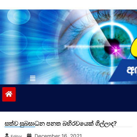
Skip
to
content
vinivida.lk
සත්ව සුබසාධන පනත බහිරවයෙක් ගිල්ලාද?
December 16, 2021
Editor