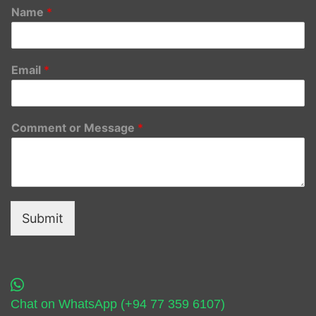
Name
*
Email
*
Comment or Message
*
Submit
Chat on WhatsApp (+94 77 359 6107)