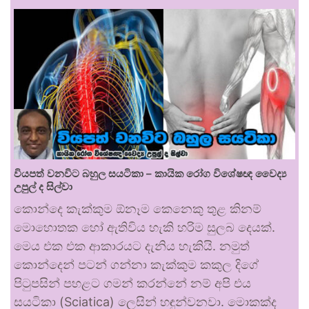
වියපත් වනවිට බහුල සයටිකා – කායික රෝග විශේෂඥ වෛද්‍ය
උපුල් ද සිල්වා
කොන්දෙ කැක්කුම ඕනෑම කෙනෙකු තුළ කිනම්
මොහොතක හෝ ඇතිවිය හැකි හරිම සුලබ දෙයක්.
මෙය එක එක ආකාරයට දැනිය හැකියි. නමුත්
කොන්දෙන් පටන් ගන්නා කැක්කුම කකුල දිගේ
පිටුපසින් පහළට ගමන් කරන්නේ නම් අපි එය
සයටිකා (Sciatica) ලෙසින් හඳුන්වනවා. මොකක්ද