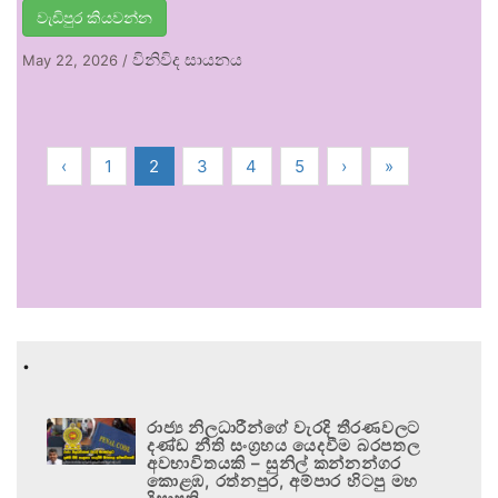
වැඩිපුර කියවන්න
විනිවිද සායනය
May 22, 2026
/
‹
1
2
3
4
5
›
»
.
රාජ්‍ය නිලධාරීන්ගේ වැරදි තීරණවලට
දණ්ඩ නීති සංග්‍රහය යෙදවීම බරපතල
අවභාවිතයකි – සුනිල් කන්නන්ගර
කොළඹ, රත්නපුර, අම්පාර හිටපු මහ