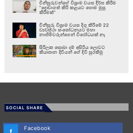
විනිසුරුවන්ගේ විශ්‍රාම වයස දීර්ඝ කිරීම
“දොවාගත් කිරි කළයට ගොම මුසු
කිරීමක්”
විනිසුරු විශ්‍රාම වයස දිගු කිරීමේ 22
ව්‍යවස්ථා සංශෝධනයට මහා
නාහිමිවරුන්ගෙන් විරෝධයක් නෑ
සිරිලක සොබා දම් අසිරිය ලොවට
කියාපාන දිවියන් ගේ දිවි සුරකිමු
SOCIAL SHARE
Facebook