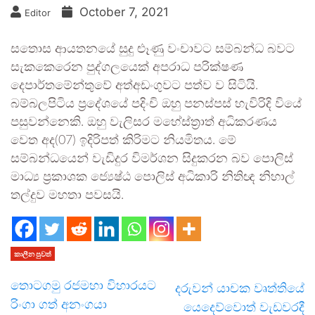
October 7, 2021
Editor
සතොස ආයතනයේ සුදු ළුෑණු වංචාවට සම්බන්ධ බවට
සැකකෙරෙන පුද්ගලයෙක් අපරාධ පරික්ෂණ
දෙපාර්තමේන්තුවේ අත්අඩංගුවට පත්ව ව සිටියි.
බම්බලපිටිය ප්‍රදේශයේ පදිංචි ඔහු පනස්පස් හැවිරිදි වියේ
පසුවන්නෙකි. ඔහු වැලිසර මහේස්ත්‍රාත් අධිකරණය
වෙත අද(07) ඉදිරිපත් කිරිමට නියමිතය. මේ
සම්බන්ධයෙන් වැඩිදුර විමර්ශන සිදුකරන බව පොලිස්
මාධ්‍ය ප්‍රකාශක ජ්‍යෙෂ්ඨ පොලිස් අධිකාරි නිතිඥ නිහාල්
තල්දුව මහතා පවසයි.
කාලීන පුවත්
තොටගමු රජමහා විහාරයට
දරුවන් යාචක වෘත්තියේ
රිංගා ගත් අනංගයා
යෙදෙව්වොත් වැඩවරදී