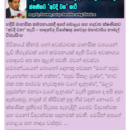
හදිසි මානසික කම්පනයකදී අපේ මොළය සහ හදවත ක්ෂණිකව
“අවදි වන” හැටි – හෘදවේද විශේෂඥ වෛද්‍ය මහාචාර්ය නාමල්
විජයසිංහ
ජීවිතයේ කිනම් හෝ අවස්ථාවක මානසික වශයෙන්
දැඩි තිගැස්මක් හෝ කම්පනයක් ඇති වීමේ අවකාශය
පොදුවේ අප කා තුළත් පවතී. එවන් අවස්ථා
සම්බන්ධයෙන් බොහෝ දෙනකු පවසන “මගේ පපුව
ගැහෙන්න පටන් ගත්තා”, “පපුව සීතල වුණා”, “හාට්
එක එක පාරටම නැවතුණා වගේ දැනුණා”, “ඔලුව
පුපුරන්න එනවා වගේ දැනුණා” වැනි ප්‍රකාශ ද අපි අසා
ඇත්තෙමු. නමුත් ඒ කිසිවක් හුදු හිස් වදන් නොවේ. ඒ
ක්ෂණික ප්‍රතිචාර පිටුපස පැහැදිලි ජෛව විද්‍යාත්මක
සහ මනෝ විද්‍යාත්මක පදනමක් පවතී. මෙයින් අපගේ
මොළය සහ හෘදය වස්තුව …