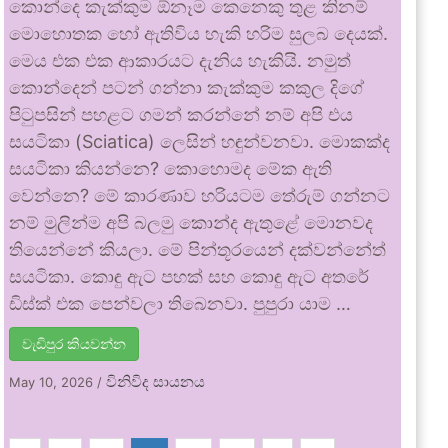
කොන්දෙ කැක්කුම ඕනෑම කෙනෙකු තුළ කිනම්
මොහොතක හෝ ඇතිවිය හැකි හරිම සුලබ දෙයක්.
මෙය එක එක ආකාරයට දැනිය හැකියි. නමුත්
කොන්දෙන් පටන් ගන්නා කැක්කුම කකුල දිගේ
පිටුපසින් පහළට ගමන් කරන්නේ නම් අපි එය
සයටිකා (Sciatica) ලෙසින් හඳුන්වනවා. මොකක්ද
සයටිකා කියන්නෙ? කොහොමද මේක ඇති
වෙන්නෙ? මේ කාරණාව හරියටම තේරුම් ගන්නට
නම් මුලින්ම අපි බලමු කොන්ද ඇතුළේ මොනවද
තියෙන්නේ කියලා. මේ පින්තූරයෙන් දක්වන්නේත්
සයටිකා. කොඳු ඇට පහක් සහ කොඳු ඇට අතරේ
ඩිස්ක් එක පෙන්වලා තිබෙනවා. පුපුරා යාම …
වැඩිපුර කියවන්න
විනිවිද සායනය
May 10, 2026
/