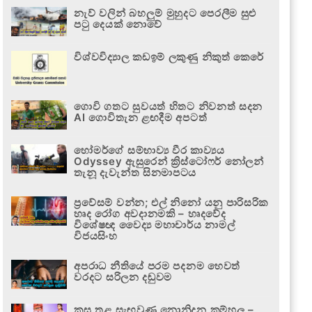
නැව් වලින් බහලුම් මුහුදට පෙරලීම සුළු
පටු දෙයක් නොවේ
විශ්වවිද්‍යාල කඩඉම් ලකුණු නිකුත් කෙරේ
ගොවි ගතට සුවයත් හිතට නිවනත් සදන
AI ගොවිතැන ළඟදීම අපටත්
හෝමර්ගේ සම්භාව්‍ය වීර කාව්‍යය
Odyssey ඇසුරෙන් ක්‍රිස්ටෝෆර් නෝලන්
තැනූ දැවැන්ත සිනමාපටය
ප්‍රවේසම් වන්න; එල් නිනෝ යනු පාරිසරික
හෘද රෝග අවදානමකි – හෘදවේද
විශේෂඥ වෛද්‍ය මහාචාර්ය නාමල්
විජයසිංහ
අපරාධ නීතියේ පරම පදනම හෙවත්
වරදට සරිලන දඬුවම
කුස තුළ සැඟවුණු නොනිදන කම්හල –