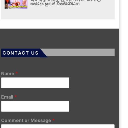
වෛද්‍ය සුගත් විජේවර්ධන
CONTACT US
Name
*
Email
*
Comment or Message
*