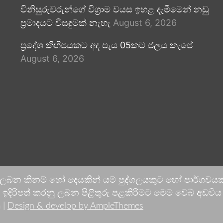
විනිසුරුවරුන්ගේ විශ්‍රාම වයස ඉහළ දැමීමෙන් නඩු
ප්‍රමාදයට විසඳුමක් නැහැ
August 6, 2026
ප්‍රදේශ කිහිපයකට අද පැය 05කට ජලය කැපේ
August 6, 2026
 ලබන කිනම් හෝ දෙයකින් යම් පුද්ගලයකුට හෝ පාර්ශවයකට
දිරිපත් කරනු ලබන පිළිතුරු පළකිරීමට මෙම වෙබ් අඩවිය ආච
 |
Design & develop by AmpleThemes