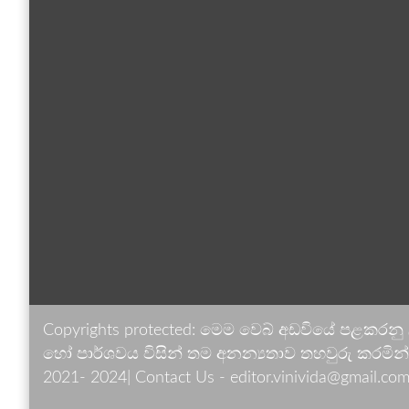
Copyrights protected: මෙම වෙබ් අඩවියේ පළකරනු
හෝ පාර්ශවය විසින් තම අනන්‍යතාව තහවුරු කරමින් ඉ
2021- 2024| Contact Us - editor.vinivida@gmail.com