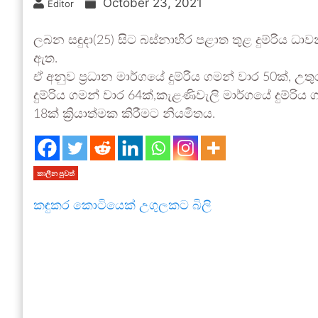
October 23, 2021
Editor
ලබන සඳුදා(25) සිට බස්නාහිර පළාත තුළ දුම්රිය ධ
ඇත.
ඒ අනුව ප්‍රධාන මාර්ගයේ දුම්රිය ගමන් වාර 50ක්, උතු
දුම්රිය ගමන් වාර 64ක්,කැළණිවැලි මාර්ගයේ දුම්රිය
18ක් ක්‍රියාත්මක කිරීමට නියමිතය.
කාලීන පුවත්
කඳුකර කොටියෙක් උගුලකට බිලි