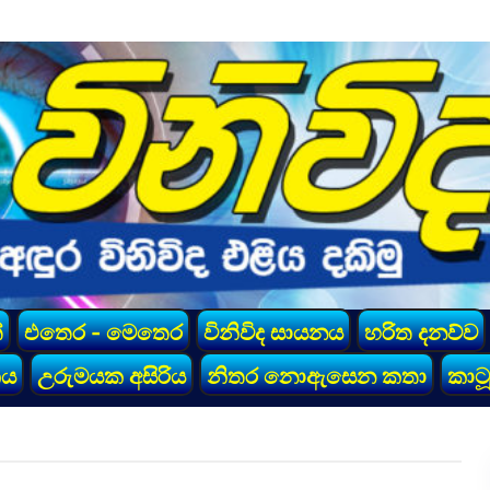
්
එතෙර - මෙතෙර
විනිවිද සායනය
හරිත දනව්ව
කය
උරුමයක අසිරිය
නිතර නොඇසෙන කතා
කාටූ