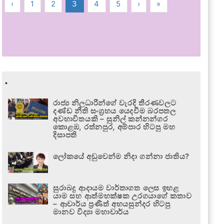
‹
1
2
3
4
5
›
»
.
රාජ්‍ය නිලධාරීන්ගේ වැරදි තීරණවලට
දණ්ඩ නීති සංග්‍රහය යෙදවීම බරපතල
අවභාවිතයකි – සුනිල් කන්නන්ගර
කොළඹ, රත්නපුර, අම්පාර හිටපු මහ
දිසාපති
ලෝකයේ අඩුවෙන්ම නිදා ගන්නා ජාතිය?
සුරාබදු ආදායම වාර්තාගත ලෙස ඉහළ
යාම සහ ආත්මභක්ෂක උරගයාගේ කතාව
– ආචාර්ය ප්‍රණීත් අභයසුන්දර හිටපු
මානව විද්‍යා මහාචාර්ය