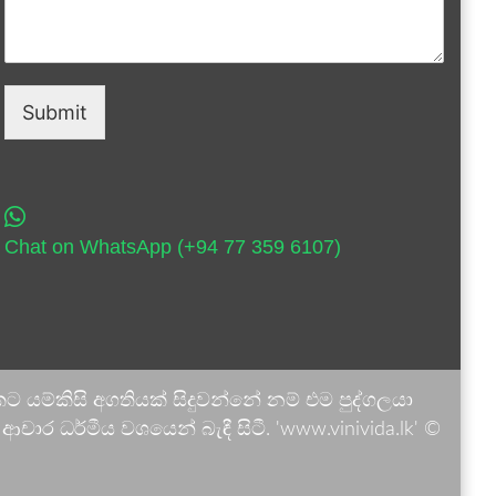
Submit
Chat on WhatsApp (+94 77 359 6107)
 යම්කිසි අගතියක් සිදුවන්නේ නම් එම පුද්ගලයා
ාර ධර්මීය වශයෙන් බැඳී සිටී. 'www.vinivida.lk' ©