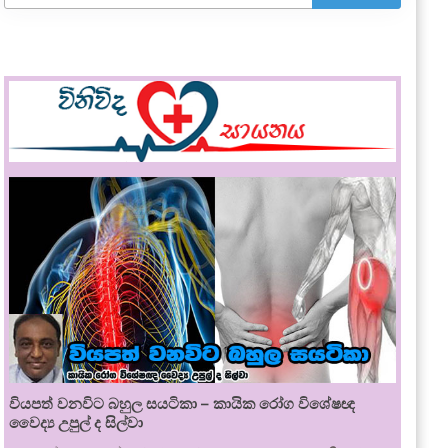
වියපත් වනවිට බහුල සයටිකා – කායික රෝග විශේෂඥ
වෛද්‍ය උපුල් ද සිල්වා