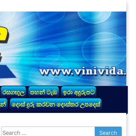
රසගඟුල
පහන් ටැඹ
ඉරා අදුරුපට
න්
දොස් දුරු කරවන දොස්තර උපදෙස්