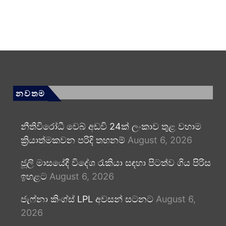
නවතම
නීතිවිරෝධී වෙබ් අඩවි 24ක් ලංකාව තුළ වහාම
ක්‍රියාත්මකවන පරිදි තහනම්
August 6, 2026
ජූලි මාසයේදී විදේශ රැකියා සඳහා පිටත්ව ගිය පිරිස
ඉහළට
August 6, 2026
ජැෆ්නා කිංග්ස් LPL අවසන් සටනට
August 6,
2026