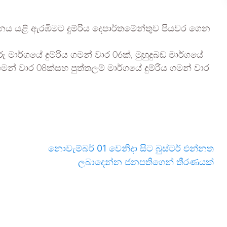
ාවනය යළි ඇරඹීමට දුම්රිය දෙපාර්තමේන්තුව පියවර ගෙන
රු මාර්ගයේ දුම්රිය ගමන් වාර 06ක්, මුහුදුබඩ මාර්ගයේ
 ගමන් වාර 08ක්සහ පුත්තලම් මාර්ගයේ දුම්රිය ගමන් වාර
නොවැම්බර් 01 වෙනිදා සිට බුස්ටර් එන්නත
ලබාදෙන්න ජනපතිගෙන් තීරණයක්