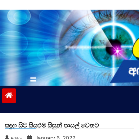
Skip
to
content
vinivida.lk
සඳුදා සිට සියළුම සිසුන් පාසල් වෙතට
January 6, 2022
Editor