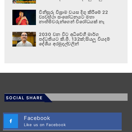
විනිසුරු විශ්‍රාම වයස දිගු කිරීමේ 22
ව්‍යවස්ථා සංශෝධනයට මහා
නාහිමිවරුන්ගෙන් විරෝධයක් නෑ
2030 වන විට අධිවේගී මාර්ග
පද්ධතියට කි.මී. 132ක්;සියලු වියදම්
දේශීය අරමුදල්වලින්
SOCIAL SHARE
Facebook
Like us on Facebook