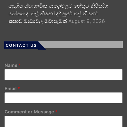
පසුගිය ස්වාභාවික ආපදාවලට හේතුව නිරිතදිග
මෝසම් ද, එල් නිනෝ ද? සුපර් එල් නිනෝ
කතාව මාධ්‍යවල මවාපෑමක්
August 9, 2026
CONTACT US
Name
*
Email
*
Comment or Message
*