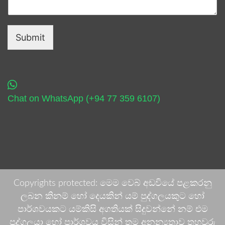
Submit
Chat on WhatsApp (+94 77 359 6107)
Copyrights protected: මෙම වෙබ් අඩවියේ පළකරනු
ලබන කිනම් හෝ දෙයකින් යම් පුද්ගලයකුට හෝ
පාර්ශවයකට යම්කිසි අගතියක් සිදුවන්නේ නම් එම
පුද්ගලයා හෝ පාර්ශවය විසින් තම අනන්‍යතාව තහවුරු