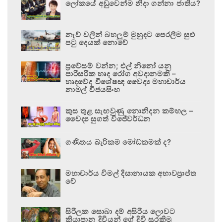
ලෝකයේ අඩුවෙන්ම නිදා ගන්නා ජාතිය?
නැව් වලින් බහලුම් මුහුදට පෙරලීම සුළු
පටු දෙයක් නොවේ
ප්‍රවේසම් වන්න; එල් නිනෝ යනු
පාරිසරික හෘද රෝග අවදානමකි –
හෘදවේද විශේෂඥ වෛද්‍ය මහාචාර්ය
නාමල් විජයසිංහ
කුස තුළ සැඟවුණු නොනිදන කම්හල –
වෛද්‍ය සුගත් විජේවර්ධන
ගණිතය බැරිකම මෝඩකමක් ද?
මහාචාර්ය විමල් දිසානායක අභාවප්‍රාප්ත
වේ
සිරිලක සොබා දම් අසිරිය ලොවට
කියාපාන දිවියන් ගේ දිවි සුරකිමු