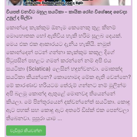
වියපත් වනවිට බහුල සයටිකා – කායික රෝග විශේෂඥ වෛද්‍ය
උපුල් ද සිල්වා
කොන්දෙ කැක්කුම ඕනෑම කෙනෙකු තුළ කිනම්
මොහොතක හෝ ඇතිවිය හැකි හරිම සුලබ දෙයක්.
මෙය එක එක ආකාරයට දැනිය හැකියි. නමුත්
කොන්දෙන් පටන් ගන්නා කැක්කුම කකුල දිගේ
පිටුපසින් පහළට ගමන් කරන්නේ නම් අපි එය
සයටිකා (Sciatica) ලෙසින් හඳුන්වනවා. මොකක්ද
සයටිකා කියන්නෙ? කොහොමද මේක ඇති වෙන්නෙ?
මේ කාරණාව හරියටම තේරුම් ගන්නට නම් මුලින්ම
අපි බලමු කොන්ද ඇතුළේ මොනවද තියෙන්නේ
කියලා. මේ පින්තූරයෙන් දක්වන්නේත් සයටිකා. කොඳු
ඇට පහක් සහ කොඳු ඇට අතරේ ඩිස්ක් එක පෙන්වලා
තිබෙනවා. පුපුරා යාම …
වැඩිපුර කියවන්න