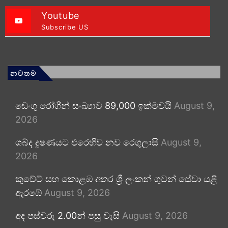
Youtube
Subscribe US
නවතම
ඩෙංගු රෝගීන් සංඛ්‍යාව 89,000 ඉක්මවයි
August 9,
2026
ශබ්ද දූෂණයට එරෙහිව නව රෙගුලාසි
August 9,
2026
කුවේට් සහ කොළඹ අතර ශ්‍රී ලංකන් ගුවන් සේවා යළි
ඇරඹේ
August 9, 2026
අද පස්වරු 2.00න් පසු වැසි
August 9, 2026