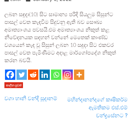
ලබන සඳුදා(10) සිට සාමාන්‍ය පරිදි සියලුම සිසුන්ට
පාසල් වෙත කැඳවීම සිදුවනු ඇති බව සෞඛ්‍ය
අමාත්‍යාංශය පවසයි.එම අමාත්‍යාංශය නිකුත් කළ
නිවේදනයක සඳහන් වන්නේ මෙතෙක් කාණ්ඩ
වශයෙන් කැඳ වූ සිසුන් ලබන 10 සඳුදා සිට එකවර
පාසල් වෙත පැමිණීමට අදාළ මාර්ගෝපදේශ නිකුත්
කරන බවයි.
කාලීන පුවත්
වගා හානි වන්දි සූදානම්
මහින්දානන්දගේ කෘෂිකර්ම
ඇමතිකම එස්.එම්
චන්ද්‍රසේනට ?