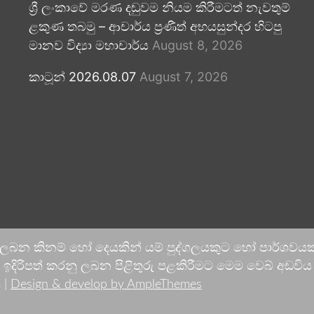
ශ්‍රී ලංකාවේ මරණ දඬුවම නියම කිරීමටත් නැවතුම්
ළකුණ තබමු – ආචාර්ය ප්‍රණීත් අභයසුන්දර හිටපු
මානව විද්‍යා මහාචාර්ය
August 8, 2026
කාටූන් 2026.08.07
August 7, 2026
 ලබන කිනම් හෝ දෙයකින් යම් පුද්ගලයකුට හෝ පාර්ශවයකට
දිරිපත් කරනු ලබන පිළිතුරු පළකිරීමට මෙම වෙබ් අඩවිය ආච
 |
Design & develop by AmpleThemes