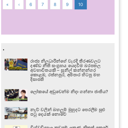
«
‹
6
7
8
9
10
.
රාජ්‍ය නිලධාරීන්ගේ වැරදි තීරණවලට
දණ්ඩ නීති සංග්‍රහය යෙදවීම බරපතල
අවභාවිතයකි – සුනිල් කන්නන්ගර
කොළඹ, රත්නපුර, අම්පාර හිටපු මහ
දිසාපති
ලෝකයේ අඩුවෙන්ම නිදා ගන්නා ජාතිය?
නැව් වලින් බහලුම් මුහුදට පෙරලීම සුළු
පටු දෙයක් නොවේ
විශ්වවිද්‍යාල කඩඉම් ලකුණු නිකුත් කෙරේ