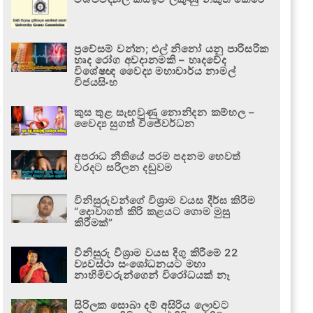
ප්‍රවේසම් වන්න; එල් නිනෝ යනු පාරිසරික
හෘද රෝග අවදානමකි – හෘදවේද
විශේෂඥ වෛද්‍ය මහාචාර්ය නාමල්
විජයසිංහ
කුස තුළ සැඟවුණු නොනිදන කම්හල –
වෛද්‍ය සුගත් විජේවර්ධන
අපරාධ නීතියේ පරම පදනම හෙවත්
වරදට සරිලන දඬුවම
විනිසුරුවන්ගේ විශ්‍රාම වයස දීර්ඝ කිරීම
“දොවාගත් කිරි කළයට ගොම මුසු
කිරීමක්”
විනිසුරු විශ්‍රාම වයස දිගු කිරීමේ 22
ව්‍යවස්ථා සංශෝධනයට මහා
නාහිමිවරුන්ගෙන් විරෝධයක් නෑ
සිරිලක සොබා දම් අසිරිය ලොවට