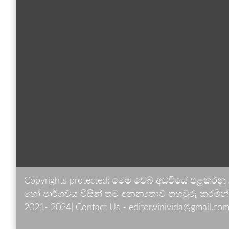
Copyrights protected: මෙම වෙබ් අඩවියේ පළකරනු
හෝ පාර්ශවය විසින් තම අනන්‍යතාව තහවුරු කරමින් ඉ
2021- 2024| Contact Us - editor.vinivida@gmail.com