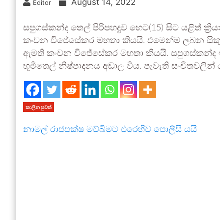
August 14, 2022
Editor
සපුගස්කන්ද තෙල් පිරිපහදුව හෙට(15) සිට යළිත් ක්
කංචන විජේසේකර මහතා කියයි. එමෙන්ම ලබන සික
ඇමති කංචන විජේසේකර මහතා කියයි. සපුගස්කන්ද 
භූමිතෙල් නිෂ්පාදනය අඩාල විය. පැවැති සංචිතවලින් 
කාලීන පුවත්
නාමල් රාජපක්ෂ මව්බිමට එරෙහිව පොලීසි යයි