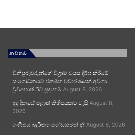
නවතම
විනිසුරුවරුන්ගේ විශ්‍රාම වයස දීර්ඝ කිරීමේ
සංශෝධනයට ජනමත විචාරණයක් අවශ්‍ය
වුවහොත් ඊට සූදානම්
August 8, 2026
අද දිනයේ පළාත් කිහිපයකට වැසි
August 8,
2026
ගණිතය බැරිකම මෝඩකමක් ද?
August 8, 2026