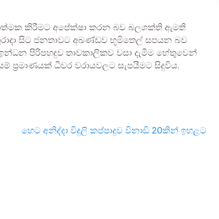
‍රියාත්මක කිරීමට අපේක්ෂා කරන බව බලශක්ති ඇමති
ුරාදා සිට ජනතාවට අඛණ්ඩව භූමිතෙල් සපයන බව
ඉන්ධන පිරිපහදුව තාවකාලිකව වසා දැමීම හේතුවෙන්
යම් ප්‍රමාණයක් ධීවර වරායවලට සැපයීමට සිදුවිය.
හෙට අනිද්දා විදුලි කප්පාදුව විනාඩි 20කින් ඉහළට