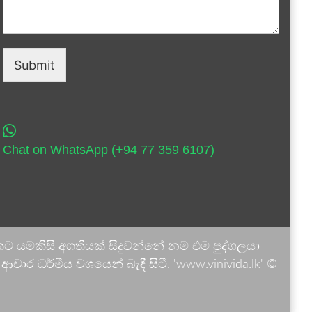
Submit
Chat on WhatsApp (+94 77 359 6107)
 යම්කිසි අගතියක් සිදුවන්නේ නම් එම පුද්ගලයා
ාර ධර්මීය වශයෙන් බැඳී සිටී. 'www.vinivida.lk' ©