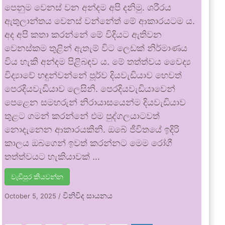
පෙනුම වෙනස් වන අන්දම අපි දනිමු. ශරීරය
ඇතුලාන්තය වෙනස් වන්නේත් මේ ආකාරයටම ය.
අද අපි කතා කරන්නේ මේ විදියට ඇතිවන
වෙනස්කම තුළින් ඇතැම් විට ලෙඩක් නිර්මාණය
විය හැකි අන්දම පිළිබඳව ය. මේ තත්ත්වය වෛද්‍ය
විද්‍යාවේ හඳුන්වන්නේ පූර්ව දියවැඩියාව හෙවත්
පෙරදියවැඩියාව ලෙසිනි. පෙරදියවැඩියාවෙන්
පෙළෙන සමහරුන් නිරායාසයෙන්ම දියවැඩියාව
තුළට ගමන් කරන්නේ එම පුද්ගලයාටවත්
නොදැනෙන ආකාරයකිනි. ඔබේ ජීවිතයේ ඉදිරි
කාලය ඔබගෙන් ඉවත් කරන්නට මෙම රෝගී
තත්ත්වයට හැකියාවක් …
වැඩිපුර කියවන්න
විනිවිද සායනය
October 5, 2025
/