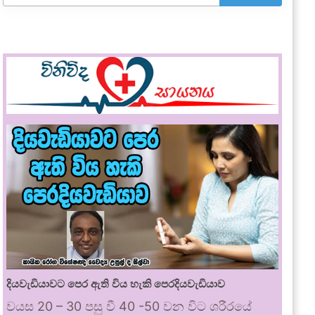
දියවැඩියාවට පෙර ඇති විය හැකි පෙරදියවැඩියාව
වයස 20 – 30 පසු වී 40 -50 වන විට ශරීරයේ