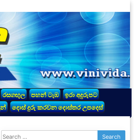
රසගඟුල
පහන් ටැඹ
ඉරා අදුරුපට
න්
දොස් දුරු කරවන දොස්තර උපදෙස්