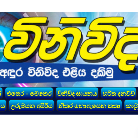
්
එතෙර - මෙතෙර
විනිවිද සායනය
හරිත දනව්ව
කය
උරුමයක අසිරිය
නිතර නොඇසෙන කතා
කාටූ