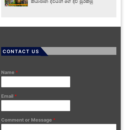
කියාපාන දිවියන් ගේ දිවි සුරකිමු
CONTACT US
Name
*
Email
*
Comment or Message
*