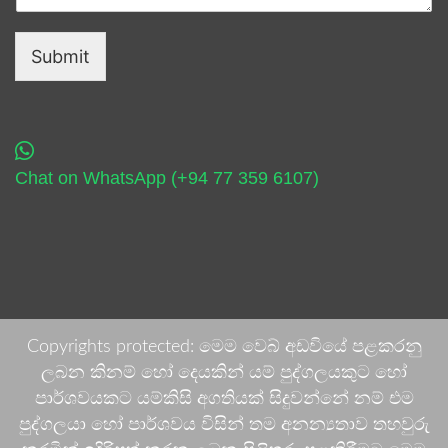
Submit
Chat on WhatsApp (+94 77 359 6107)
Copyrights protected: මෙම වෙබ් අඩවියේ පළකරනු
ලබන කිනම් හෝ දෙයකින් යම් පුද්ගලයකුට හෝ
පාර්ශවයකට යම්කිසි අගතියක් සිදුවන්නේ නම් එම
පුද්ගලයා හෝ පාර්ශවය විසින් තම අනන්‍යතාව තහවුරු