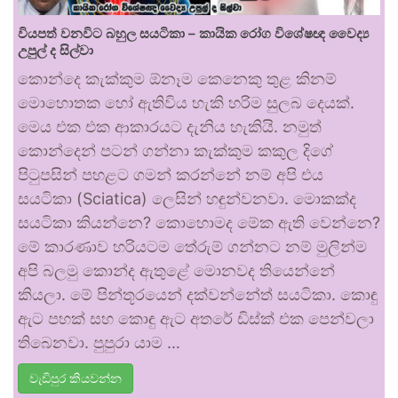
වියපත් වනවිට බහුල සයටිකා – කායික රෝග විශේෂඥ වෛද්‍ය
උපුල් ද සිල්වා
කොන්දෙ කැක්කුම ඕනෑම කෙනෙකු තුළ කිනම්
මොහොතක හෝ ඇතිවිය හැකි හරිම සුලබ දෙයක්.
මෙය එක එක ආකාරයට දැනිය හැකියි. නමුත්
කොන්දෙන් පටන් ගන්නා කැක්කුම කකුල දිගේ
පිටුපසින් පහළට ගමන් කරන්නේ නම් අපි එය
සයටිකා (Sciatica) ලෙසින් හඳුන්වනවා. මොකක්ද
සයටිකා කියන්නෙ? කොහොමද මේක ඇති වෙන්නෙ?
මේ කාරණාව හරියටම තේරුම් ගන්නට නම් මුලින්ම
අපි බලමු කොන්ද ඇතුළේ මොනවද තියෙන්නේ
කියලා. මේ පින්තූරයෙන් දක්වන්නේත් සයටිකා. කොඳු
ඇට පහක් සහ කොඳු ඇට අතරේ ඩිස්ක් එක පෙන්වලා
තිබෙනවා. පුපුරා යාම …
වැඩිපුර කියවන්න