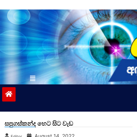
Skip
to
content
vinivida.lk
සපුගස්කන්ද හෙට සිට වැඩ
August 14, 2022
Editor