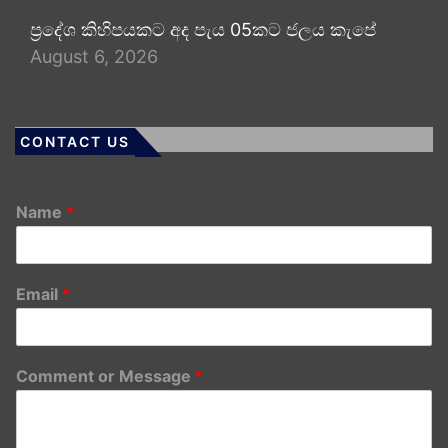
ප්‍රදේශ කිහිපයකට අද පැය 05කට ජලය කැපේ
August 6, 2026
CONTACT US
Name
*
Email
*
Comment or Message
*