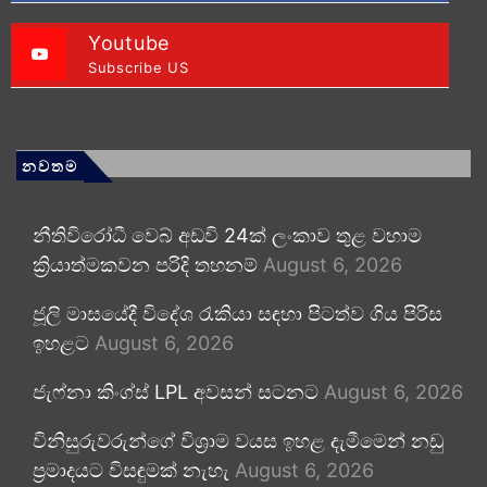
Youtube
Subscribe US
නවතම
නීතිවිරෝධී වෙබ් අඩවි 24ක් ලංකාව තුළ වහාම
ක්‍රියාත්මකවන පරිදි තහනම්
August 6, 2026
ජූලි මාසයේදී විදේශ රැකියා සඳහා පිටත්ව ගිය පිරිස
ඉහළට
August 6, 2026
ජැෆ්නා කිංග්ස් LPL අවසන් සටනට
August 6, 2026
විනිසුරුවරුන්ගේ විශ්‍රාම වයස ඉහළ දැමීමෙන් නඩු
ප්‍රමාදයට විසඳුමක් නැහැ
August 6, 2026