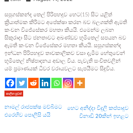
සපුගස්කන්ද තෙල් පිරිපහදුව හෙට(15) සිට යළිත්
ක්‍රියාත්මක කිරීමට අපේක්ෂා කරන බව බලශක්ති ඇමති
කංචන විජේසේකර මහතා කියයි. එමෙන්ම ලබන
සිකුරාදා සිට ජනතාවට අඛණ්ඩව භූමිතෙල් සපයන බව
ඇමති කංචන විජේසේකර මහතා කියයි. සපුගස්කන්ද
ඉන්ධන පිරිපහදුව තාවකාලිකව වසා දැමීම හේතුවෙන්
භූමිතෙල් නිෂ්පාදනය අඩාල විය. පැවැති සංචිතවලින්
යම් ප්‍රමාණයක් ධීවර වරායවලට සැපයීමට සිදුවිය.
කාලීන පුවත්
නාමල් රාජපක්ෂ මව්බිමට
හෙට අනිද්දා විදුලි කප්පාදුව
එරෙහිව පොලීසි යයි
විනාඩි 20කින් ඉහළට