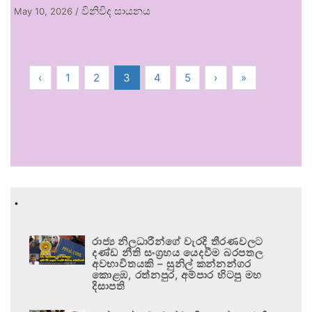
විනිවිද සායනය
May 10, 2026
/
‹
1
2
3
4
5
›
»
.
රාජ්‍ය නිලධාරීන්ගේ වැරදි තීරණවලට
දණ්ඩ නීති සංග්‍රහය යෙදවීම බරපතල
අවභාවිතයකි – සුනිල් කන්නන්ගර
කොළඹ, රත්නපුර, අම්පාර හිටපු මහ
දිසාපති