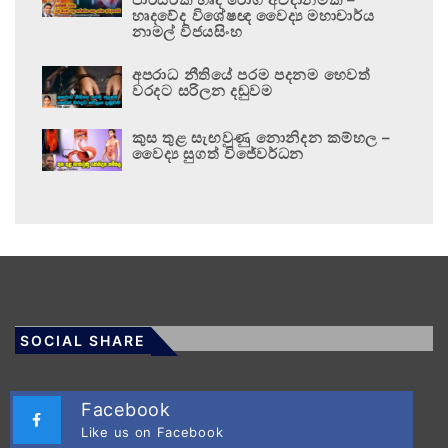
හෘදවේද විශේෂඥ වෛද්‍ය මහාචාර්ය
නාමල් විජයසිංහ
අපරාධ නීතියේ පරම පදනම හෙවත්
වරදට සරිලන දඬුවම
කුස තුළ සැඟවුණු නොනිදන කම්හල –
වෛද්‍ය සුගත් විජේවර්ධන
SOCIAL SHARE
Facebook
Like us on Facebook