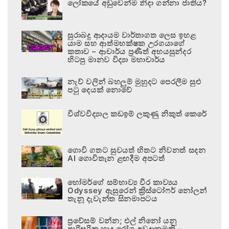
ලෝකයේ අඩුවෙන්ම නිදා ගන්නා ජාතිය?
සුරාබදු ආදායම වාර්තාගත ලෙස ඉහළ
යාම සහ ආත්මභක්ෂක උරගයාගේ
කතාව – ආචාර්ය ප්‍රණීත් අභයසුන්දර
හිටපු මානව විද්‍යා මහාචාර්ය
නැව් වලින් බහලුම් මුහුදට පෙරලීම සුළු
පටු දෙයක් නොවේ
විශ්වවිද්‍යාල කඩඉම් ලකුණු නිකුත් කෙරේ
ගොවි ගතට සුවයත් හිතට නිවනත් සදන
AI ගොවිතැන ළඟදීම අපටත්
හෝමර්ගේ සම්භාව්‍ය වීර කාව්‍යය
Odyssey ඇසුරෙන් ක්‍රිස්ටෝෆර් නෝලන්
තැනූ දැවැන්ත සිනමාපටය
ප්‍රවේසම් වන්න; එල් නිනෝ යනු
පාරිසරික හෘද රෝග අවදානමකි –