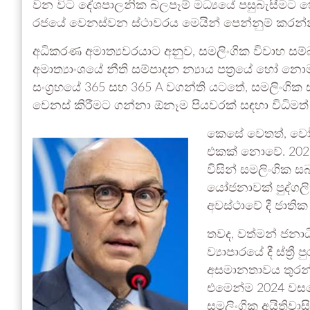
වන විට දේශපාලනික බලපෑම් මධ්‍යයේ පසුබැසීමට 
රජයේ වෙනස්වන ස්ථාවරය මෙයින් පෙන්නුම් කරන
අධිකරණ අමාත්‍යවරයාට අනුව, සමලිංගික විවාහ සම
අමාත්‍යාංශයේ නීති සම්පාදන න්‍යාය පත්‍රයේ හෝ න
සංග්‍රහයේ 365 සහ 365 A වගන්ති යටතේ, සමලිංග
වෙනස් කිරීමට ගන්නා ඕනෑම පියවරක් සඳහා විධිමත් ප
කෙසේ වෙතත්, වෝකර
එකක් නොවේ. 2023 දී
විසින් සමලිංගික ස
යෝජනාවක් පුද්ගලි
අවස්ථාවේ දී ජාත
තවද, වත්මන් ජනාධ
ව්‍යාපාරයේ දී ස්ත්‍
අසමානතාවය තුරන් 
එමෙන්ම 2024 වසරේ 
සමලිංගික අයිතිව