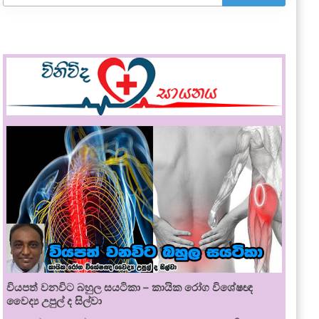
වියපත් වනවිට බහුල සයටිකා – කායික රෝග විශේෂඥ
වෛද්‍ය උපුල් ද සිල්වා