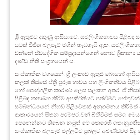
ශ්‍රී ඇතුළුව දකුණු ආසියාවේ, සමලිංගිකභාවය පිළිබඳ
යටත් විජිත බලපෑම් මගින් හැඩගැසී ඇත. සමලිංගිකභා
වන්නේ ස්වදේශික සම්ප්‍රදායන්ගෙන් නොව බ්‍රිතාන්‍ය
දණ්ඩ නීති සංග්‍රහයෙන් ය.
සංස්කෘතික වශයෙන්, ශ්‍රී ලංකාව ඇතුළු බොහෝ ආසියා
කලක් තිස්සේ ස්ත්‍රී පුරුෂ භාවය සහ ලිංගිකත්වය පි
හෝ පෞද්ගලික කාරණා ලෙස සලකන අතර, ඒ නිසාම
පිළිබඳ කතාබහ කිරීම අපකීර්තියට පත්වීමට හේතුවක්
සම්බන්ධයෙන් නිහඬ පිළිවෙතක් අනුගමනය කිරීමත් ද
ආකාරයෙන් සිතන පරම්පරාවන් බිහිවීමත් සමග මෙය
පෙනෙන්නට තිබෙන නමුත් මේ කෙරෙහි ගතානුගත
සංස්කෘතික බලපෑම් එල්ලවීම ප්‍රබලව අඛණ්ඩවම සිදු 