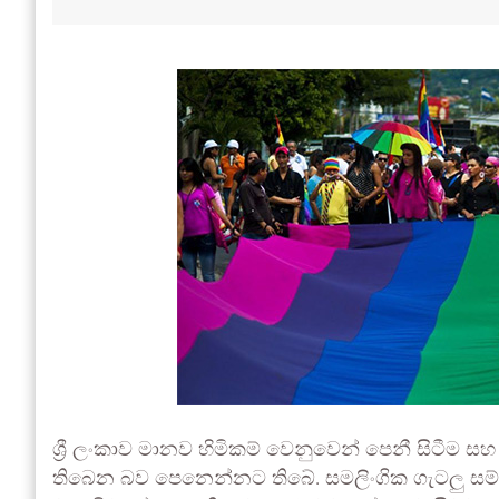
ශ්‍රී ලංකාව මානව හිමිකම් වෙනුවෙන් පෙනී සිටීම 
තිබෙන බව පෙනෙන්නට තිබේ. සමලිංගික ගැටලු සම්බන