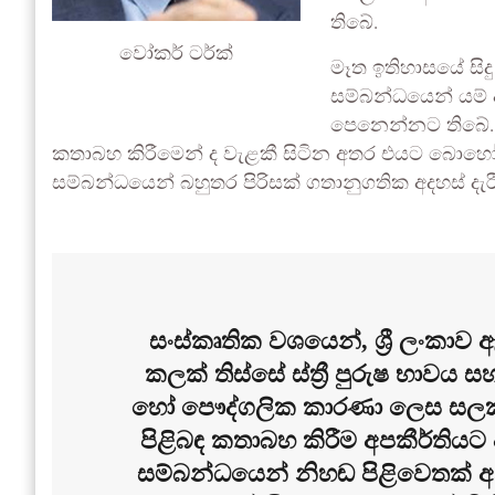
තිබේ.
වෝකර් ටර්ක්
මෑත ඉතිහාසයේ සිද
සම්බන්ධයෙන් යම්
පෙනෙන්නට තිබේ. මේ
කතාබහ කිරීමෙන් ද වැළකී සිටින අතර එයට බොහ
සම්බන්ධයෙන් බහුතර පිරිසක් ගතානුගතික අදහස් දැර
සංස්කෘතික වශයෙන්, ශ්‍රී ලංකාව
කලක් තිස්සේ ස්ත්‍රී පුරුෂ භාවය
හෝ පෞද්ගලික කාරණා ලෙස සලකන
පිළිබඳ කතාබහ කිරීම අපකීර්තියට
සම්බන්ධයෙන් නිහඬ පිළිවෙතක් අන