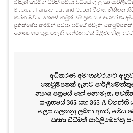
නිකුත් කරමින් ටර්ක් පවසා සිටියේ ශ්‍රී ලංකා පාර්ලිම
Bisexual, Transgender, and Queer) විවාහ නීතිගත
කරන බවය. කෙසේ නමුත් මේ ප්‍රකාශය අධිකරණ අමාත්‍
ප්‍රතික්ෂේප කරමින් පවසා සිටියේ එවැනි කෙටුම්පත
අමාත්‍යංශය තුළ එවැනි යෝජනාවක් පිළිබඳ නිල ම
අධිකරණ අමාත්‍යවරයාට අනුව,
කෙටුම්පතක් දැනට පාර්ලිමේන්තු
න්‍යාය පත්‍රයේ හෝ නොමැත. පවති
සංග්‍රහයේ 365 සහ 365 A වගන්ත
ලෙස සලකනු ලබන අතර, මෙය වෙන
සඳහා විධිමත් පාර්ලිමේන්තු ස