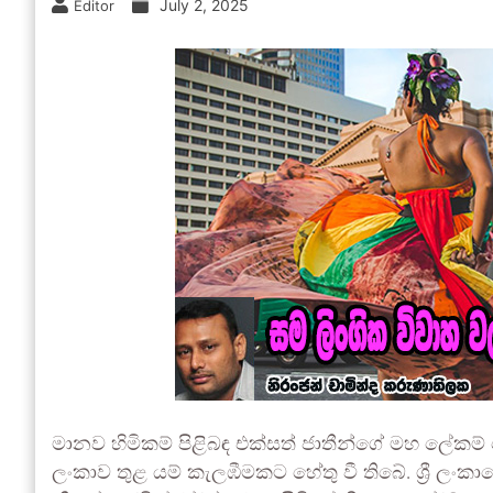
July 2, 2025
Editor
මානව හිමිකම් පිළිබඳ එක්සත් ජාතීන්ගේ මහ ලේකම් වෝකර
ලංකාව තුළ යම් කැලඹීමකට හේතු වී තිබේ. ශ්‍රී ලංක