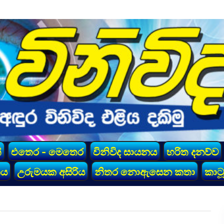
්
එතෙර - මෙතෙර
විනිවිද සායනය
හරිත දනව්ව
කය
උරුමයක අසිරිය
නිතර නොඇසෙන කතා
කාටූ