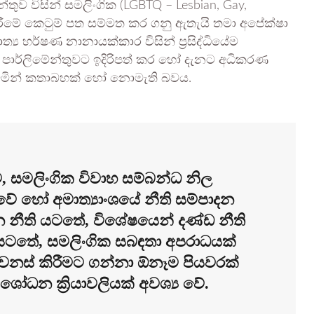
ේන්තුව විසින් සමලිංගික (LGBTQ – Lesbian, Gay,
 කිරීමේ කෙටුම් පත සම්මත කර ගනු ඇතැයි තමා අපේක්ෂා
ය හර්ෂණ නානායක්කාර විසින් ප්‍රසිද්ධියේම
ක් පාර්ලිමේන්තුවට ඉදිරිපත් කර හෝ දැනට අධිකරණ
ට්ටමින් කතාබහක් හෝ නොමැති බවය.
 සමලිංගික විවාහ සම්බන්ධ නිල
වේ හෝ අමාත්‍යාංශයේ නීති සම්පාදන
න නීති යටතේ, විශේෂයෙන් දණ්ඩ නීති
ි යටතේ, සමලිංගික සබඳතා අපරාධයක්
ස් කිරීමට ගන්නා ඕනෑම පියවරක්
ංශෝධන ක්‍රියාවලියක් අවශ්‍ය වේ.