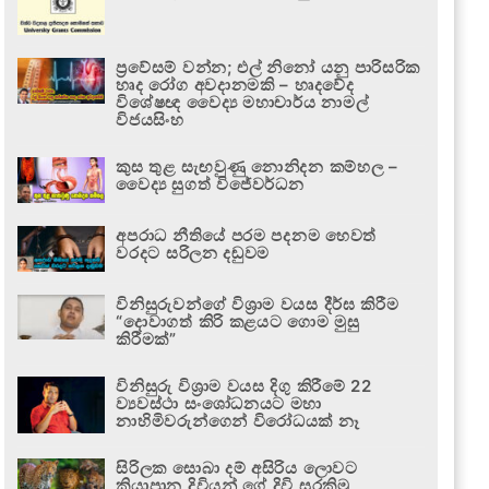
ප්‍රවේසම් වන්න; එල් නිනෝ යනු පාරිසරික
හෘද රෝග අවදානමකි – හෘදවේද
විශේෂඥ වෛද්‍ය මහාචාර්ය නාමල්
විජයසිංහ
කුස තුළ සැඟවුණු නොනිදන කම්හල –
වෛද්‍ය සුගත් විජේවර්ධන
අපරාධ නීතියේ පරම පදනම හෙවත්
වරදට සරිලන දඬුවම
විනිසුරුවන්ගේ විශ්‍රාම වයස දීර්ඝ කිරීම
“දොවාගත් කිරි කළයට ගොම මුසු
කිරීමක්”
විනිසුරු විශ්‍රාම වයස දිගු කිරීමේ 22
ව්‍යවස්ථා සංශෝධනයට මහා
නාහිමිවරුන්ගෙන් විරෝධයක් නෑ
සිරිලක සොබා දම් අසිරිය ලොවට
කියාපාන දිවියන් ගේ දිවි සුරකිමු