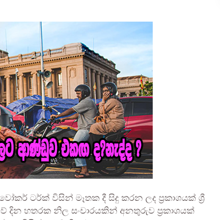
් ටර්ක් විසින් මෑතක දී සිදු කරන ලද ප්‍රකාශයක් ශ්‍රී
ාවේ දින හතරක නිල සංචාරයකින් අනතුරුව ප්‍රකාශයක්