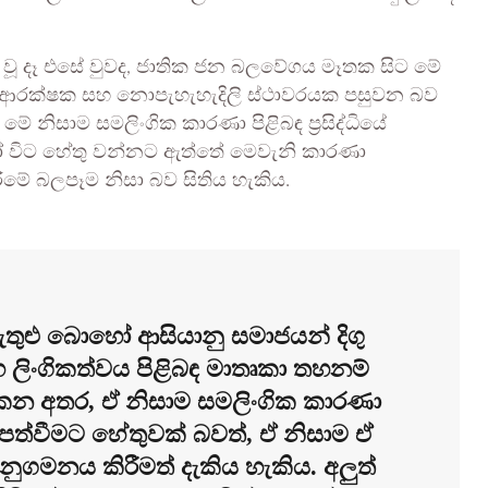
ු වූ දෑ එසේ වුවද, ජාතික ජන බලවේගය මෑතක සිට මේ
 ආරක්ෂක සහ නොපැහැහැදිලි ස්ථාවරයක පසුවන බව
 නිසාම සමලිංගික කාරණා පිළිබඳ ප්‍රසිද්ධියේ
ෝ විට හේතු වන්නට ඇත්තේ මෙවැනි කාරණා
ීමේ බලපෑම නිසා බව සිතිය හැකිය.
 ඇතුළු බොහෝ ආසියානු සමාජයන් දිගු
 සහ ලිංගිකත්වය පිළිබඳ මාතෘකා තහනම්
 අතර, ඒ නිසාම සමලිංගික කාරණා
 පත්වීමට හේතුවක් බවත්, ඒ නිසාම ඒ
ුගමනය කිරීමත් දැකිය හැකිය. අලුත්