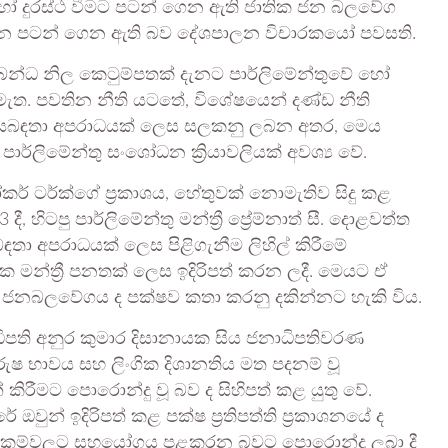
හෝ දුරස්ථ වීමට පටන් ගෙන ඇති ජාතික ජන බලවේග
්න පටන් ගෙන ඇති බව දේශපාලන විචාරකයෝ පවසති.
්බන්ධ නිල කෙටුම්පතක් දැනට පාර්ලිමේන්තුවේ හෝ
ොමැත. පවතින නීති යටතේ, විශේෂයෙන් දණ්ඩ නීති
ික සබඳතා අපරාධයක් ලෙස සලකනු ලබන අතර, මෙය
ාර්ලිමේන්තු සංශෝධන ක්‍රියාවලියක් අවශ්‍ය වේ.
් ටර්ක්ගේ ප්‍රකාශය, හේතුවක් නොමැතිව සිදු කළ
, හිටපු පාර්ලිමේන්තු මන්ත්‍රී ප්‍රේම්නාත් සී. දොළවත්ත
බඳතා අපරාධයක් ලෙස පිළිගැනීම ලිහිල් කිරීමේ
ක මන්ත්‍රී පනතක් ලෙස ඉදිරිපත් කරන ලදී. මෙයට ඒ
ික ජනබලවේගය ද පක්ෂව කතා කරනු දකින්නට හැකි විය.
ිපති අනුර කුමාර දිසානායක සිය ජනාධිපතිවරණ
රී පුරුෂ භාවය සහ ලිංගික දිශානතිය මත පදනම් වූ
කිරීමට පොරොන්දු වූ බව ද සිහිපත් කළ යුතු වේ.
ඔවුන් ඉදිරිපත් කළ පක්ෂ ප්‍රතිපත්ති ප්‍රකාශනයේ ද
ාසිකම්වලට සහයෝගය පළකරන බවට පොරොන්දු ලබා දී