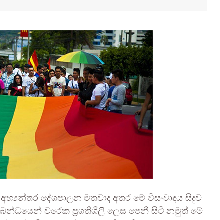
සහ අභ්‍යන්තර දේශපාලන මතවාද අතර මේ විසංවාදය සිදුව
්ධයෙන් වරෙක ප්‍රගතිශීලි ලෙස පෙනී සිටි නමුත් මේ