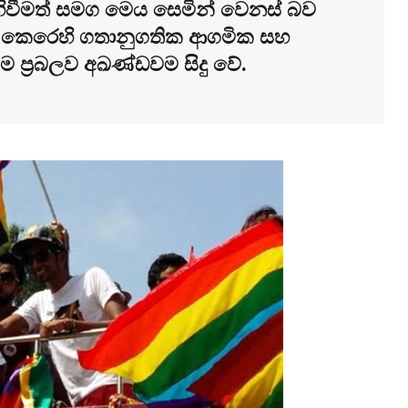
ිවීමත් සමග මෙය සෙමින් වෙනස් බව
 කෙරෙහි ගතානුගතික ආගමික සහ
ම ප්‍රබලව අඛණ්ඩවම සිදු වේ.