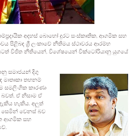
 සාම්ප්‍රදායික අදහස් බොහෝ දුරට සංස්කෘතික, ආගමික සහ
වය පිළිබඳ ශ්‍රී ලංකාවේ නීතිමය ස්ථාවරය ආරම්භ
 යටත් විජිත නීතියෙන්, විශේෂයෙන් වික්ටෝරියානු යුගයේ
නු සමාජයන් දිගු
ළිබඳ මාතෘකා තහනම්
 සමලිංගික කාරණා
 බවත්, ඒ නිසාම ඒ
ැකිය හැකිය. අලුත්
 සෙමින් වෙනස් බව
ික ආගමික සහ
වේ.