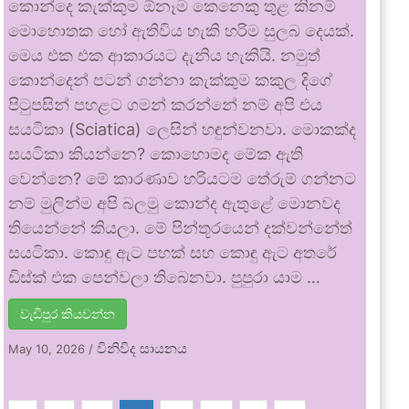
කොන්දෙ කැක්කුම ඕනෑම කෙනෙකු තුළ කිනම්
මොහොතක හෝ ඇතිවිය හැකි හරිම සුලබ දෙයක්.
මෙය එක එක ආකාරයට දැනිය හැකියි. නමුත්
කොන්දෙන් පටන් ගන්නා කැක්කුම කකුල දිගේ
පිටුපසින් පහළට ගමන් කරන්නේ නම් අපි එය
සයටිකා (Sciatica) ලෙසින් හඳුන්වනවා. මොකක්ද
සයටිකා කියන්නෙ? කොහොමද මේක ඇති
වෙන්නෙ? මේ කාරණාව හරියටම තේරුම් ගන්නට
නම් මුලින්ම අපි බලමු කොන්ද ඇතුළේ මොනවද
තියෙන්නේ කියලා. මේ පින්තූරයෙන් දක්වන්නේත්
සයටිකා. කොඳු ඇට පහක් සහ කොඳු ඇට අතරේ
ඩිස්ක් එක පෙන්වලා තිබෙනවා. පුපුරා යාම …
වැඩිපුර කියවන්න
විනිවිද සායනය
May 10, 2026
/