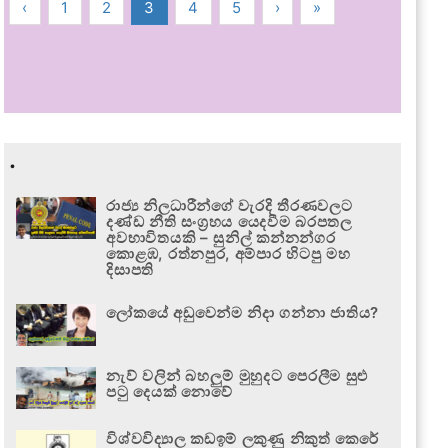
‹
1
2
3
4
5
›
»
.
රාජ්‍ය නිලධාරීන්ගේ වැරදි තීරණවලට
දණ්ඩ නීති සංග්‍රහය යෙදවීම බරපතල
අවභාවිතයකි – සුනිල් කන්නන්ගර
කොළඹ, රත්නපුර, අම්පාර හිටපු මහ
දිසාපති
ලෝකයේ අඩුවෙන්ම නිදා ගන්නා ජාතිය?
නැව් වලින් බහලුම් මුහුදට පෙරලීම සුළු
පටු දෙයක් නොවේ
විශ්වවිද්‍යාල කඩඉම් ලකුණු නිකුත් කෙරේ