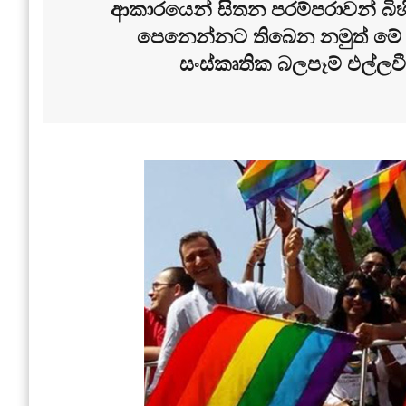
ආකාරයෙන් සිතන පරම්පරාවන් බිහ
පෙනෙන්නට තිබෙන නමුත් මේ
සංස්කෘතික බලපෑම් එල්ලවී