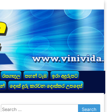
රසගඟුල
පහන් ටැඹ
ඉරා අදුරුපට
න්
දොස් දුරු කරවන දොස්තර උපදෙස්