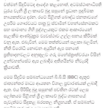
වත්මන් සිදුවීමටද ආදේශ කළහොත්, අටමස්ථානාධිපති
ධුරය වැනි ශ්‍රී ලංකාවේ බුදු සසුනේ ප්‍රධාන පුදබිමක
නායකත්වය දරන, රටේ පිළිගත් බෞද්ධ ජනතාවගේ
උපරිම ගෞරවයට පාත්‍ර වූ ස්වාමීන් වහන්සේනමකට
සහ සාමාන්‍ය ගිහි පුද්ගලයකුට එකම ආකාරයෙන්
සැලකීම ආණ්ඩුක්‍රම ව්‍යවස්ථාව උල්ලංඝනය කිරීමක්
වනු ඇත. එබැවින්, මෙම තත්ත්වයන් සලකා බලමින්,
නීති විරෝධී නොවන අයුරින් ඇප පනතේ
ප්‍රතිපාදනවලට අනුකූලව ගරු මහේස්ත්‍රාත්වරයා විසින්
උන්වහන්සේට ඇප ලබාදීම අතිශයින්ම නිවැරදි
ක්‍රියාවකි.
මෙම සිදුවීම සම්බන්ධයෙන් බී.බී.සී (
BBC
) ඇතුළු
ජාත්‍යන්තර මාධ්‍ය ආයතන විශාල ප්‍රචාරණයක් ලබාදී
ඇත. එය පිරිසිදු බුදු සසුනක් පවතින රටක් ලෙස
ලෝකයම පිළිගත් ශ්‍රී ලංකාවේ බුද්ධ ශාසනයේ
පැවැත්මට සිදුකළ බරපතල නිග්‍රහයකි. ඒ සම්බන්ධ