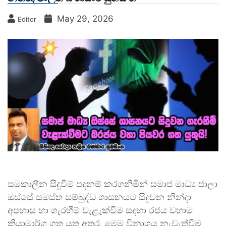
May 29, 2026
Editor
සමකාලීන සිදුවීම් පදනම් කරගනිමින් සමාජ මාධ්‍ය ජාලා
ඔස්සේ සමස්ත සම්බුද්ධ ශාසනයට සිදුවන නින්දා
අපහාස හා ගැරහීම් වැළැක්වීම සඳහා රජය වහාම
ක්‍රියාමාර්ග ගත යුතු අතර, මෙම විනාශය නැවැත්වීම