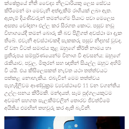
ක්ෂේත්‍රයේ නීති වෛද්‍ය නිලධාරියකු ලෙස සේවය
කිරීමෙන් මා මෙවැනි අත්දැකීම් රාශියක් ලබා ඇත.
ඇතැම් දියණිවරුන් තමන්ගේම පියාට පවා මෙලෙස
අසත්‍ය චෝදනා එල්ල කර සිරගත කොට, පසුව නඩු
විභාගයේදී තමන් බොරු කී බව පිළිගත් අවස්ථා මා දැක
තිබේ. එවැනි අවස්ථාවකදී සැකකරු පසුව නිදහස් වුවද,
ඒ වන විටත් සමාජය තුළ ඔහුගේ කීර්ති නාමය හා
ප්‍රතිරූපය සම්පූර්ණයෙන්ම විනාශ වී අවසන්ය; ඔහුගේ
රැකියාව, පවුල, මිතුරන් සහ ඥාතීන් සියල්ල ඔහුට අහිමි
වී යයි. එය කිසිලෙසකත් නැවත යථා තත්ත්වයට
පත්කළ නොහැකිය. එබැවින් මෙම තත්ත්වය
පැහැදිලිවම ආණ්ඩුක්‍රම ව්‍යවස්ථාවේ 11 වන වගන්තිය
උල්ලංඝනය කිරීමකි. මන්දයත්, සෑම පුද්ගලයකුටම
අවමන් සහගත සැලකීම්වලින් තොරව ජීවත්වීමේ
අයිතිය එමඟින් තහවුරු කර ඇති බැවිනි.