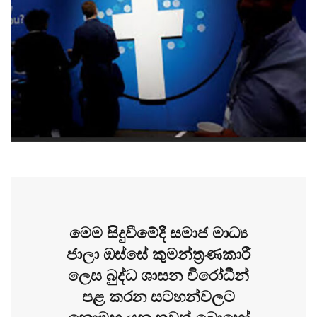
මෙම සිදුවීමේදී සමාජ මාධ්‍ය
ජාලා ඔස්සේ කුමන්ත්‍රණකාරී
ලෙස බුද්ධ ශාසන විරෝධීන්
පළ කරන සටහන්වලට