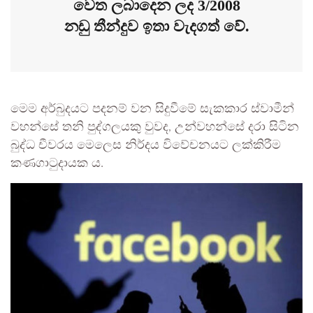
වෙත ලබාදෙන ලද 3/2008
නඩු තීන්දුව ඉතා වැදගත් වේ.
මෙම අර්බුදයට පදනම් වන සිදුවීමේ සැකකාර ස්වාමීන්
වහන්සේ තනි පුද්ගලයකු වුවද, උන්වහන්සේ දරා සිටින
බුද්ධ චීවරය මෙලෙස නිර්දය විවේචනයට ලක්කිරීම
කණගාටුදායක ය.