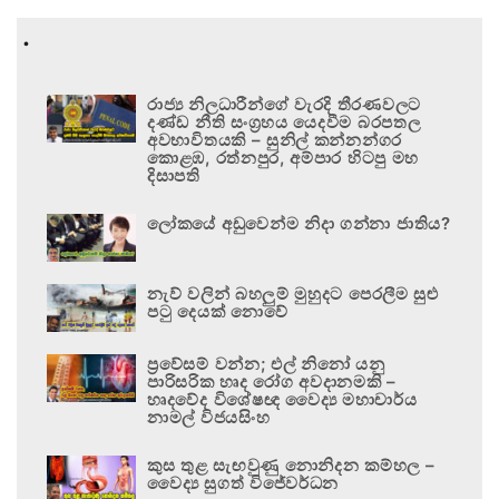
.
රාජ්‍ය නිලධාරීන්ගේ වැරදි තීරණවලට
දණ්ඩ නීති සංග්‍රහය යෙදවීම බරපතල
අවභාවිතයකි – සුනිල් කන්නන්ගර
කොළඹ, රත්නපුර, අම්පාර හිටපු මහ
දිසාපති
ලෝකයේ අඩුවෙන්ම නිදා ගන්නා ජාතිය?
නැව් වලින් බහලුම් මුහුදට පෙරලීම සුළු
පටු දෙයක් නොවේ
ප්‍රවේසම් වන්න; එල් නිනෝ යනු
පාරිසරික හෘද රෝග අවදානමකි –
හෘදවේද විශේෂඥ වෛද්‍ය මහාචාර්ය
නාමල් විජයසිංහ
කුස තුළ සැඟවුණු නොනිදන කම්හල –
වෛද්‍ය සුගත් විජේවර්ධන