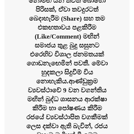
නොමඟ යන තවත් බොහෝ
පිරිසක්, ඒවා තවදුරටත්
බෙදාහැරීම (Share) සහ තම
එකඟතාවය පළකිරීම
(Like/Comment) මඟින්
සමාජය තුළ බුදු සසුනට
එරෙහිව විශාල ජනමතයක්
ගොඩනැඟෙමින් පවතී. මේවා
හුදකලා සිදුවීම් විය
නොහැකිය.ආණ්ඩුක්‍රම
ව්‍යවස්ථාවේ 9 වන වගන්තිය
මඟින් බුද්ධ ශාසනය ආරක්ෂා
කිරීම හා පෝෂණය කිරීම
රජයේ ව්‍යවස්ථාපිත වගකීමක්
ලෙස දක්වා ඇති බැවින්, රජය