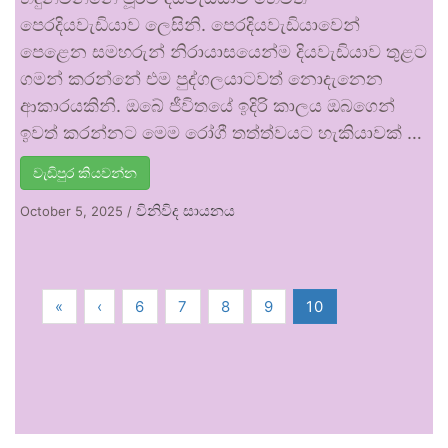
පෙරදියවැඩියාව ලෙසිනි. පෙරදියවැඩියාවෙන්
පෙළෙන සමහරුන් නිරායාසයෙන්ම දියවැඩියාව තුළට
ගමන් කරන්නේ එම පුද්ගලයාටවත් නොදැනෙන
ආකාරයකිනි. ඔබේ ජීවිතයේ ඉදිරි කාලය ඔබගෙන්
ඉවත් කරන්නට මෙම රෝගී තත්ත්වයට හැකියාවක් …
වැඩිපුර කියවන්න
විනිවිද සායනය
October 5, 2025
/
«
‹
6
7
8
9
10