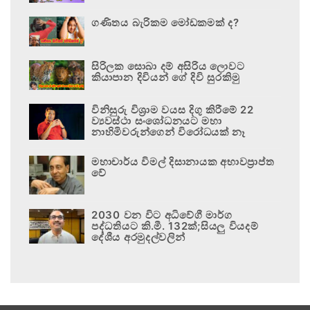
ගණිතය බැරිකම මෝඩකමක් ද?
සිරිලක සොබා දම් අසිරිය ලොවට
කියාපාන දිවියන් ගේ දිවි සුරකිමු
විනිසුරු විශ්‍රාම වයස දිගු කිරීමේ 22
ව්‍යවස්ථා සංශෝධනයට මහා
නාහිමිවරුන්ගෙන් විරෝධයක් නෑ
මහාචාර්ය විමල් දිසානායක අභාවප්‍රාප්ත
වේ
2030 වන විට අධිවේගී මාර්ග
පද්ධතියට කි.මී. 132ක්;සියලු වියදම්
දේශීය අරමුදල්වලින්