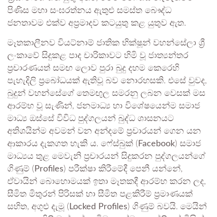
පිණිස මහා සංඝරත්නය ඇතුළු සමස්ත බෞද්ධ
ජනතාවම එක්ව අප්‍රමාදව කටයුතු කළ යුතුව ඇත.
මෑතකාලීනව වියට්නාම් ජාතික භික්ෂූන් වහන්සේලා ශ්‍රී
ලංකාවේ සිදුකළ පාද චාරිකාවට හිමි වූ ජාත්‍යන්තර
ප්‍රචාරණයත් සමඟ ලොව පුරා බුදු දහම කෙරෙහි
පැහැදිලි ප්‍රබෝධයක් ඇතිවූ බව නොරහසකි. එසේ වුවද,
බුදුන් වහන්සේගේ තෙමඟුල සමරනු ලබන වෙසක් මස
ආරම්භ වූ සැණින්, ජනමාධ්‍ය හා විශේෂයෙන්ම සමාජ
මාධ්‍ය ඔස්සේ විවිධ පුද්ගලයන් බුද්ධ ශාසනයට
අතිශයින්ම අවමන් වන අන්දමේ ප්‍රචාරයන් ගෙන යන
ආකාරය දැකගත හැකි ය. ෆේස්බුක් (
Facebook
) සමාජ
මාධ්‍යය තුළ මෙවැනි ප්‍රචාරයන් සිදුකරන පුද්ගලයන්ගේ
ගිණුම් (
Profiles
) පරීක්ෂා කිරීමේදී පෙනී යන්නේ,
ඒවායින් බොහොමයක් ඉතා මෑතකදී ආරම්භ කරන ලද,
සීමිත මිතුරන් පිරිසක් හා සීමිත පළකිරීම් ප්‍රමාණයක්
සහිත, අගුළු දැමූ (
Locked Profiles
) ගිණුම් බවයි. මෙයින්