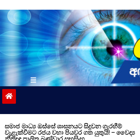
Skip
to
content
vinivida.lk
සමාජ මාධ්‍ය ඔස්සේ ශාසනයට සිදුවන ගැරහීම්
වැළැක්වීමට රජය වහා පියවර ගත යුතුයි! – වෛද්‍ය
නීතිඥ පාලිත බණ්ඩාර සුභසිංහ