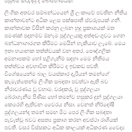
පසුබිම් කරුණු ද බොහොමයකි.
ලිංගික අතවර සම්බන්ධයෙන් ශ්‍රී ලංකාවේ පවතින නීතිය
කාන්තාවන්ට අධික ලෙස පක්ෂපාතී ස්වරූපයක් ගනී.
කාන්තාවක විසින් කරනු ලබන හුදු ප්‍රකාශයක් මත
පමණක් පදනම්ව ඕනෑම පුද්ගලයකු අත්අඩංගුවට ගෙන
බන්ධනාගාරගත කිරීමට මෙයින් හැකියාව ලැබේ. මෙය
ඉතා භයානක තත්ත්වයක් වන අතර, පෞද්ගලික
අමනාපකම් හෝ පළිගැනීම් සඳහා මෙම නීතිමය
තත්ත්වය අවභාවිත කිරීමට ද ඉඩකඩ පවතී.
විශේෂයෙන්ම බාල වයස්කාර දැරියන් තමන්ගේ
කැමැත්තෙන්ම ලිංගික සබඳතා පවත්වා ඇති බව
නිරාවරණය වූ වහාම, වරදකරු වූ පුද්ගලයා
බේරාගැනීම පිණිස හෝ තමන්ව හසුකර දුන් පුද්ගලයා
කෙරෙහි ඇතිවන වෛරය නිසා, වෙනත් නිර්දෝෂී
පුද්ගලයන්ද තමන් සමඟ මීට පෙර ලිංගික සබඳතා
පැවැත්වූ බවට අසත්‍ය ප්‍රකාශ කරන අවස්ථා රාශියක්
පවතී. වසර විස්සකට අධික කාලයක් අධිකරණ වෛද්‍ය