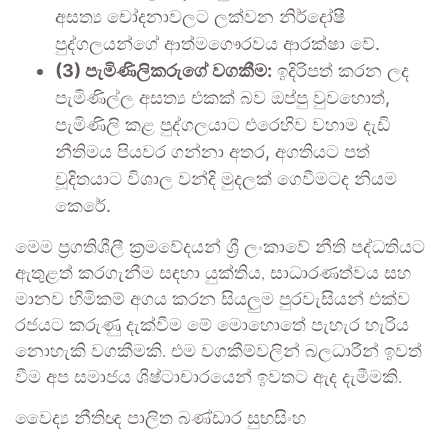
අසත්‍ය චෝදනාවලට ලක්වන නිර්දෝෂී
පුද්ගලයන්ගේ ආත්මගෞරවය ආරක්ෂා වේ.
(3) පැමිණිලිකරුගේ වගකීම:
ඉදිරිපත් කරන ලද
පැමිණිල්ල අසත්‍ය එකක් බව ඔප්පු වුවහොත්,
පැමිණිලි කළ පුද්ගලයාට එරෙහිව වහාම දැඩි
නීතිමය පියවර ගන්නා අතර, අගතියට පත්
චූදිතයාට විශාල වන්දි මුදලක් ගෙවීමටද නියම
කෙරේ.
මෙම ප්‍රගතිශීලී ක්‍රමවේදයන් ශ්‍රී ලංකාවේ නීති පද්ධතියට
ඇතුළත් කරගැනීම සඳහා යුක්තිය, සාධාරණත්වය සහ
මානව හිමිකම් අගය කරන සියලුම පුරවැසියන් එක්ව
රජයට කරුණු දැක්වීම මේ මොහොතේ පැහැර හැරිය
නොහැකි වගකීමකි. එම වගකීම්වලින් බලධාරීන් ඉවත්
වීම අප සමාජය ශිෂ්ටාචාරයෙන් ඉවතට ඇද දැමීමකි.
වෛද්‍ය නීතිඥ පාලිත බණ්ඩාර සුභසිංහ