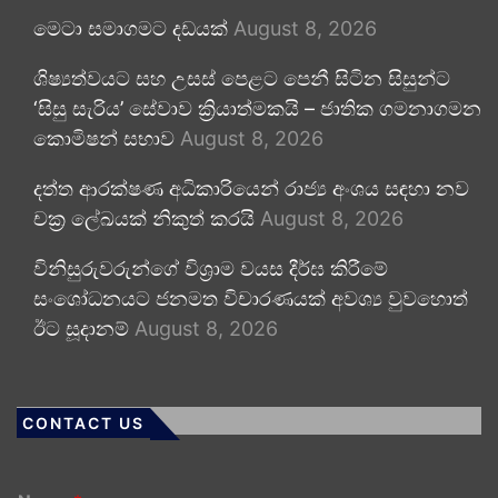
මෙටා සමාගමට දඩයක්
August 8, 2026
ශිෂ්‍යත්වයට සහ උසස් පෙළට පෙනී සිටින සිසුන්ට
‘සිසු සැරිය’ සේවාව ක්‍රියාත්මකයි – ජාතික ගමනාගමන
කොමිෂන් සභාව
August 8, 2026
දත්ත ආරක්ෂණ අධිකාරියෙන් රාජ්‍ය අංශය සඳහා නව
චක්‍ර ලේඛයක් නිකුත් කරයි
August 8, 2026
විනිසුරුවරුන්ගේ විශ්‍රාම වයස දීර්ඝ කිරීමේ
සංශෝධනයට ජනමත විචාරණයක් අවශ්‍ය වුවහොත්
ඊට සූදානම්
August 8, 2026
CONTACT US