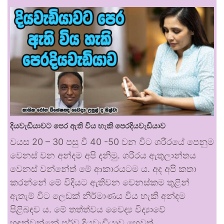
දියවැඩියාවට පෙර ඇති විය හැකි පෙරදියවැඩියාව
වයස 20 – 30 පසු වී 40 -50 වන විට ශරීරයේ පෙනුම
වෙනස් වන අන්දම අපි දනිමු. ශරීරය ඇතුලාන්තය
වෙනස් වන්නේත් මේ ආකාරයටම ය. අද අපි කතා
කරන්නේ මේ විදියට ඇතිවන වෙනස්කම තුළින්
ඇතැම් විට ලෙඩක් නිර්මාණය විය හැකි අන්දම
පිළිබඳව ය. මේ තත්ත්වය වෛද්‍ය විද්‍යාවේ
හඳුන්වන්නේ පූර්ව දියවැඩියාව හෙවත්