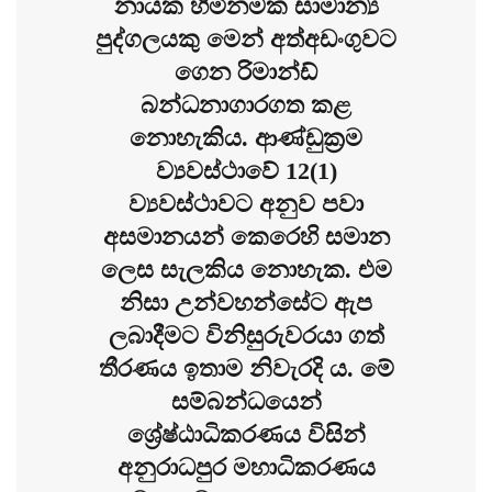
නායක හිමිනමක සාමාන්‍ය
පුද්ගලයකු මෙන් අත්අඩංගුවට
ගෙන රිමාන්ඩ්
බන්ධනාගාරගත කළ
නොහැකිය. ආණ්ඩුක්‍රම
ව්‍යවස්ථාවේ 12(1)
ව්‍යවස්ථාවට අනුව පවා
අසමානයන් කෙරෙහි සමාන
ලෙස සැලකිය නොහැක. එම
නිසා උන්වහන්සේට ඇප
ලබාදීමට විනිසුරුවරයා ගත්
තීරණය ඉතාම නිවැරදි ය. මේ
සම්බන්ධයෙන්
ශ්‍රේෂ්ඨාධිකරණය විසින්
අනුරාධපුර මහාධිකරණය