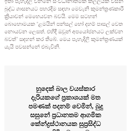
ඉතා පැහැදිලි වන්නේ සංවිධානාත්මක කල්ලියක් විසින්
බුද්ධ ශාසනයට පහරදීම සඳහා මෙවැනි කුමන්ත්‍රණකාරී
ක්‍රියාවන් මෙහෙයවන බවයි. මෙම සටහන්
බොහොමයක “ළමයින් පන්සල් හෝ දහම් පාසල් වෙත
නොයවන ලෙසත්, එහිදී ඔවුන් අපයෝජනයට ලක්වන
බවත්” සඳහන් කර තිබේ. මෙය පැහැදිලි කුමන්ත්‍රණයක්
යැයි පවසන්නේ එබැවිනි.
හුදෙක් බාල වයස්කාර
දැරියකගේ ප්‍රකාශයක් මත
පමණක් පදනම් වෙමින්, බුදු
සසුනේ ප්‍රධානතම ආගමික
කේන්ද්‍රස්ථානයක සුප්‍රසිද්ධ