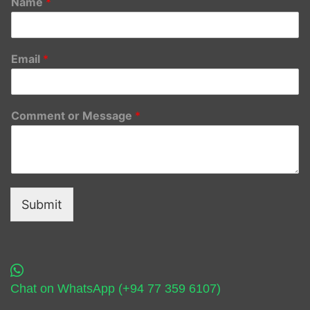
Name
*
Email
*
Comment or Message
*
Submit
Chat on WhatsApp (+94 77 359 6107)