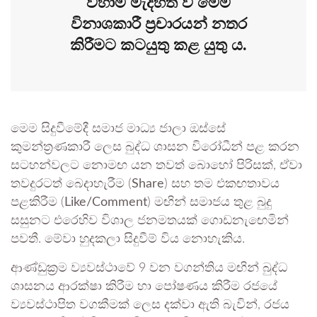
වහාම මැදිහත් වී මෙම
විනාශකාරී ප්‍රචාරයන් නතර
කිරීමට කටයුතු කළ යුතු ය.
මෙම සිදුවීමේදී සමාජ මාධ්‍ය ජාලා ඔස්සේ
කුමන්ත්‍රණකාරී ලෙස බුද්ධ ශාසන විරෝධීන් පළ කරන
සටහන්වලට නොමඟ යන තවත් බොහෝ පිරිසක්, ඒවා
තවදුරටත් බෙදාහැරීම (
Share
) සහ තම එකඟතාවය
පළකිරීම (
Like/Comment
) මඟින් සමාජය තුළ බුදු
සසුනට එරෙහිව විශාල ජනමතයක් ගොඩනැඟෙමින්
පවතී. මේවා හුදකලා සිදුවීම් විය නොහැකිය.
ආණ්ඩුක්‍රම ව්‍යවස්ථාවේ 9 වන වගන්තිය මඟින් බුද්ධ
ශාසනය ආරක්ෂා කිරීම හා පෝෂණය කිරීම රජයේ
ව්‍යවස්ථාපිත වගකීමක් ලෙස දක්වා ඇති බැවින්, රජය