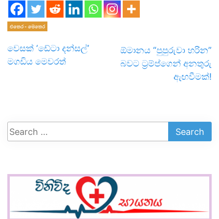
එතෙර - මෙතෙර
වෙසක් ‘ඩේටා දන්සල්’
ඕමානය “පුපුරුවා හරින”
මගඩිය මෙවරත්
බවට ට්‍රම්ප්ගෙන් අනතුරු
ඇඟවීමක්!