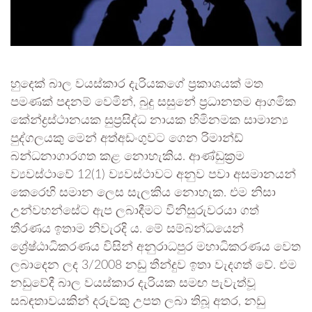
හුදෙක් බාල වයස්කාර දැරියකගේ ප්‍රකාශයක් මත
පමණක් පදනම් වෙමින්, බුදු සසුනේ ප්‍රධානතම ආගමික
කේන්ද්‍රස්ථානයක සුප්‍රසිද්ධ නායක හිමිනමක සාමාන්‍ය
පුද්ගලයකු මෙන් අත්අඩංගුවට ගෙන රිමාන්ඩ්
බන්ධනාගාරගත කළ නොහැකිය. ආණ්ඩුක්‍රම
ව්‍යවස්ථාවේ 12(1) ව්‍යවස්ථාවට අනුව පවා අසමානයන්
කෙරෙහි සමාන ලෙස සැලකිය නොහැක. එම නිසා
උන්වහන්සේට ඇප ලබාදීමට විනිසුරුවරයා ගත්
තීරණය ඉතාම නිවැරදි ය. මේ සම්බන්ධයෙන්
ශ්‍රේෂ්ඨාධිකරණය විසින් අනුරාධපුර මහාධිකරණය වෙත
ලබාදෙන ලද 3/2008 නඩු තීන්දුව ඉතා වැදගත් වේ. එම
නඩුවේදී බාල වයස්කාර දැරියක සමඟ පැවැත්වූ
සබඳතාවයකින් දරුවකු උපත ලබා තිබූ අතර, නඩු