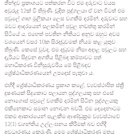
තීන්දුව ප්‍රකාශයට පත්කරන විට එම දරුවාට වයස
අවුරුදු 12ක් වී තිබුණි. චූදිත පුද්ගලයා ඒ වන විටත් එම
පවුලේ ගෘහ මූලිකයා ලෙස වගකීම් දරමින්, දරුවාට සහ
මවට ආදරයෙන් සලකමින් පවුල නඩත්තු කරමින්
සිටියේ ය. එහෙත් පවතින නීතියට අනුව ඔහුට අවම
වශයෙන් වසර 10ක සිරදඬුවමක් නියම කළ යුතුව
තිබුණි. කෙසේ වුවද, එම දඬුවම නිසා අදාළ පවුලට සහ
දැරියට සිදුවන අගතිය පිළිබඳ කම්පාවට පත්
මහාධිකරණ විනිසුරුවරිය මේ පිළිබඳව
ශ්‍රේෂ්ඨාධිකරණයෙන් උපදෙස් පැතුවා ය.
එහිදී ශ්‍රේෂ්ඨාධිකරණය ප්‍රකාශ කළේ, ව්‍යවස්ථාපිත ස්ත්‍රී
දූෂණයක් සිදුකොට පලායන පුද්ගලයකු සහ එසේ
නොගොස් පවුලේ වගකීම් දරමින් සිටින පුද්ගලයකු
එකිනෙකාට සමාන නොවන බවයි. එම දෙදෙනාටම
එකම ආකාරයෙන් සැලකීම ආණ්ඩුක්‍රම ව්‍යවස්ථාවේ
12(1) වගන්තිය උල්ලංඝනය කිරීමක් බව එහිදී
අවධාරණය කෙරුණි. මෙම ශ්‍රේෂ්ඨාධිකරණ මතය