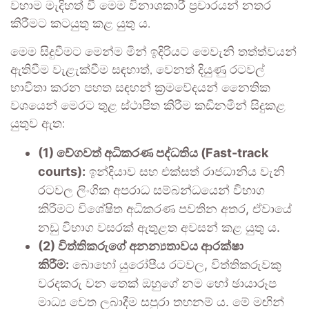
වහාම මැදිහත් වී මෙම විනාශකාරී ප්‍රචාරයන් නතර
කිරීමට කටයුතු කළ යුතු ය.
මෙම සිදුවීමට මෙන්ම මින් ඉදිරියට මෙවැනි තත්ත්වයන්
ඇතිවීම වැළැක්වීම සඳහාත්, වෙනත් දියුණු රටවල්
භාවිතා කරන පහත සඳහන් ක්‍රමවේදයන් නෛතික
වශයෙන් මෙරට තුළ ස්ථාපිත කිරීම කඩිනමින් සිදුකළ
යුතුව ඇත:
(1) වේගවත් අධිකරණ පද්ධතිය (Fast-track
courts):
ඉන්දියාව සහ එක්සත් රාජධානිය වැනි
රටවල ලිංගික අපරාධ සම්බන්ධයෙන් විභාග
කිරීමට විශේෂිත අධිකරණ පවතින අතර, ඒවායේ
නඩු විභාග වසරක් ඇතුළත අවසන් කළ යුතු ය.
(2) විත්තිකරුගේ අනන්‍යතාවය ආරක්ෂා
කිරීම:
බොහෝ යුරෝපීය රටවල, විත්තිකරුවකු
වරදකරු වන තෙක් ඔහුගේ නම හෝ ඡායාරූප
මාධ්‍ය වෙත ලබාදීම සපුරා තහනම් ය. මේ මඟින්