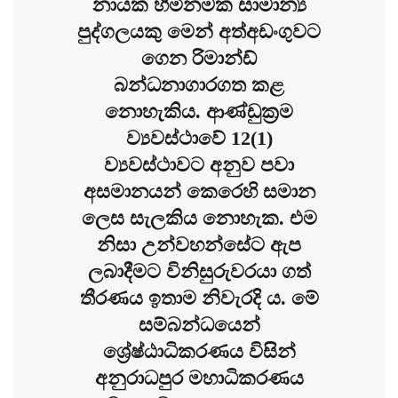
නායක හිමිනමක සාමාන්‍ය
පුද්ගලයකු මෙන් අත්අඩංගුවට
ගෙන රිමාන්ඩ්
බන්ධනාගාරගත කළ
නොහැකිය. ආණ්ඩුක්‍රම
ව්‍යවස්ථාවේ 12(1)
ව්‍යවස්ථාවට අනුව පවා
අසමානයන් කෙරෙහි සමාන
ලෙස සැලකිය නොහැක. එම
නිසා උන්වහන්සේට ඇප
ලබාදීමට විනිසුරුවරයා ගත්
තීරණය ඉතාම නිවැරදි ය. මේ
සම්බන්ධයෙන්
ශ්‍රේෂ්ඨාධිකරණය විසින්
අනුරාධපුර මහාධිකරණය