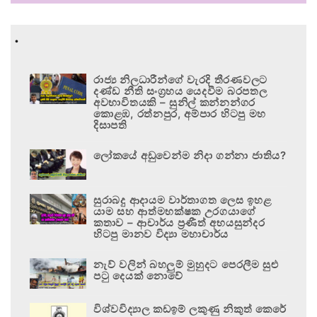
.
රාජ්‍ය නිලධාරීන්ගේ වැරදි තීරණවලට
දණ්ඩ නීති සංග්‍රහය යෙදවීම බරපතල
අවභාවිතයකි – සුනිල් කන්නන්ගර
කොළඹ, රත්නපුර, අම්පාර හිටපු මහ
දිසාපති
ලෝකයේ අඩුවෙන්ම නිදා ගන්නා ජාතිය?
සුරාබදු ආදායම වාර්තාගත ලෙස ඉහළ
යාම සහ ආත්මභක්ෂක උරගයාගේ
කතාව – ආචාර්ය ප්‍රණීත් අභයසුන්දර
හිටපු මානව විද්‍යා මහාචාර්ය
නැව් වලින් බහලුම් මුහුදට පෙරලීම සුළු
පටු දෙයක් නොවේ
විශ්වවිද්‍යාල කඩඉම් ලකුණු නිකුත් කෙරේ