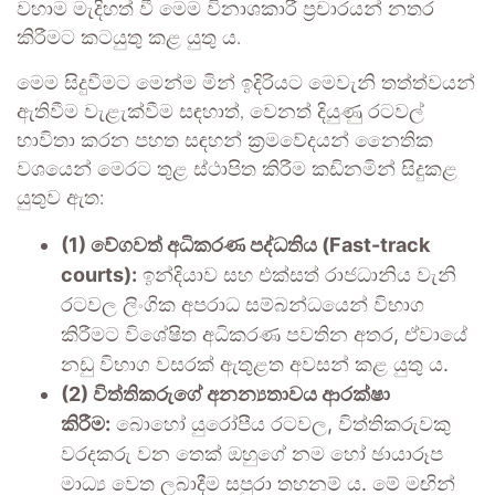
වහාම මැදිහත් වී මෙම විනාශකාරී ප්‍රචාරයන් නතර
කිරීමට කටයුතු කළ යුතු ය.
මෙම සිදුවීමට මෙන්ම මින් ඉදිරියට මෙවැනි තත්ත්වයන්
ඇතිවීම වැළැක්වීම සඳහාත්, වෙනත් දියුණු රටවල්
භාවිතා කරන පහත සඳහන් ක්‍රමවේදයන් නෛතික
වශයෙන් මෙරට තුළ ස්ථාපිත කිරීම කඩිනමින් සිදුකළ
යුතුව ඇත:
(1) වේගවත් අධිකරණ පද්ධතිය (Fast-track
courts):
ඉන්දියාව සහ එක්සත් රාජධානිය වැනි
රටවල ලිංගික අපරාධ සම්බන්ධයෙන් විභාග
කිරීමට විශේෂිත අධිකරණ පවතින අතර, ඒවායේ
නඩු විභාග වසරක් ඇතුළත අවසන් කළ යුතු ය.
(2) විත්තිකරුගේ අනන්‍යතාවය ආරක්ෂා
කිරීම:
බොහෝ යුරෝපීය රටවල, විත්තිකරුවකු
වරදකරු වන තෙක් ඔහුගේ නම හෝ ඡායාරූප
මාධ්‍ය වෙත ලබාදීම සපුරා තහනම් ය. මේ මඟින්