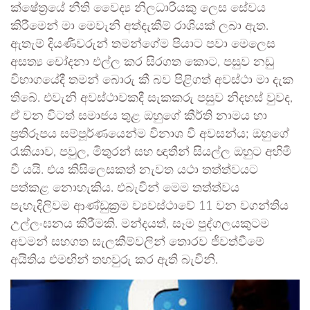
ක්ෂේත්‍රයේ නීති වෛද්‍ය නිලධාරියකු ලෙස සේවය
කිරීමෙන් මා මෙවැනි අත්දැකීම් රාශියක් ලබා ඇත.
ඇතැම් දියණිවරුන් තමන්ගේම පියාට පවා මෙලෙස
අසත්‍ය චෝදනා එල්ල කර සිරගත කොට, පසුව නඩු
විභාගයේදී තමන් බොරු කී බව පිළිගත් අවස්ථා මා දැක
තිබේ. එවැනි අවස්ථාවකදී සැකකරු පසුව නිදහස් වුවද,
ඒ වන විටත් සමාජය තුළ ඔහුගේ කීර්ති නාමය හා
ප්‍රතිරූපය සම්පූර්ණයෙන්ම විනාශ වී අවසන්ය; ඔහුගේ
රැකියාව, පවුල, මිතුරන් සහ ඥාතීන් සියල්ල ඔහුට අහිමි
වී යයි. එය කිසිලෙසකත් නැවත යථා තත්ත්වයට
පත්කළ නොහැකිය. එබැවින් මෙම තත්ත්වය
පැහැදිලිවම ආණ්ඩුක්‍රම ව්‍යවස්ථාවේ 11 වන වගන්තිය
උල්ලංඝනය කිරීමකි. මන්දයත්, සෑම පුද්ගලයකුටම
අවමන් සහගත සැලකීම්වලින් තොරව ජීවත්වීමේ
අයිතිය එමඟින් තහවුරු කර ඇති බැවිනි.