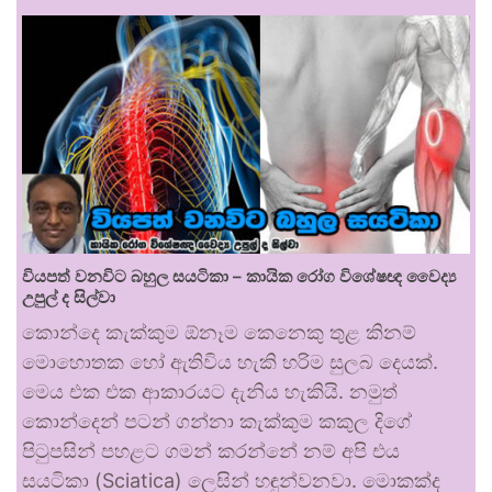
වියපත් වනවිට බහුල සයටිකා – කායික රෝග විශේෂඥ වෛද්‍ය
උපුල් ද සිල්වා
කොන්දෙ කැක්කුම ඕනෑම කෙනෙකු තුළ කිනම්
මොහොතක හෝ ඇතිවිය හැකි හරිම සුලබ දෙයක්.
මෙය එක එක ආකාරයට දැනිය හැකියි. නමුත්
කොන්දෙන් පටන් ගන්නා කැක්කුම කකුල දිගේ
පිටුපසින් පහළට ගමන් කරන්නේ නම් අපි එය
සයටිකා (Sciatica) ලෙසින් හඳුන්වනවා. මොකක්ද