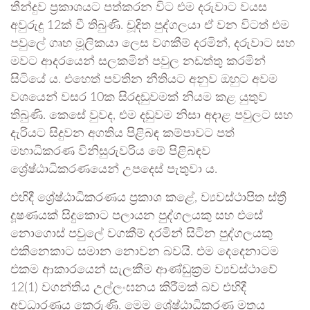
තීන්දුව ප්‍රකාශයට පත්කරන විට එම දරුවාට වයස
අවුරුදු 12ක් වී තිබුණි. චූදිත පුද්ගලයා ඒ වන විටත් එම
පවුලේ ගෘහ මූලිකයා ලෙස වගකීම් දරමින්, දරුවාට සහ
මවට ආදරයෙන් සලකමින් පවුල නඩත්තු කරමින්
සිටියේ ය. එහෙත් පවතින නීතියට අනුව ඔහුට අවම
වශයෙන් වසර 10ක සිරදඬුවමක් නියම කළ යුතුව
තිබුණි. කෙසේ වුවද, එම දඬුවම නිසා අදාළ පවුලට සහ
දැරියට සිදුවන අගතිය පිළිබඳ කම්පාවට පත්
මහාධිකරණ විනිසුරුවරිය මේ පිළිබඳව
ශ්‍රේෂ්ඨාධිකරණයෙන් උපදෙස් පැතුවා ය.
එහිදී ශ්‍රේෂ්ඨාධිකරණය ප්‍රකාශ කළේ, ව්‍යවස්ථාපිත ස්ත්‍රී
දූෂණයක් සිදුකොට පලායන පුද්ගලයකු සහ එසේ
නොගොස් පවුලේ වගකීම් දරමින් සිටින පුද්ගලයකු
එකිනෙකාට සමාන නොවන බවයි. එම දෙදෙනාටම
එකම ආකාරයෙන් සැලකීම ආණ්ඩුක්‍රම ව්‍යවස්ථාවේ
12(1) වගන්තිය උල්ලංඝනය කිරීමක් බව එහිදී
අවධාරණය කෙරුණි. මෙම ශ්‍රේෂ්ඨාධිකරණ මතය