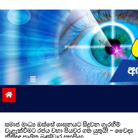
Skip
to
content
vinivida.lk
සමාජ මාධ්‍ය ඔස්සේ ශාසනයට සිදුවන ගැරහීම්
වැළැක්වීමට රජය වහා පියවර ගත යුතුයි! – වෛද්‍ය
නීතිඥ පාලිත බණ්ඩාර සුභසිංහ