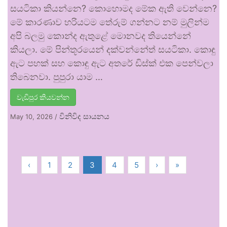
සයටිකා කියන්නෙ? කොහොමද මේක ඇති වෙන්නෙ?
මේ කාරණාව හරියටම තේරුම් ගන්නට නම් මුලින්ම
අපි බලමු කොන්ද ඇතුළේ මොනවද තියෙන්නේ
කියලා. මේ පින්තූරයෙන් දක්වන්නේත් සයටිකා. කොඳු
ඇට පහක් සහ කොඳු ඇට අතරේ ඩිස්ක් එක පෙන්වලා
තිබෙනවා. පුපුරා යාම …
වැඩිපුර කියවන්න
විනිවිද සායනය
May 10, 2026
/
‹
1
2
3
4
5
›
»