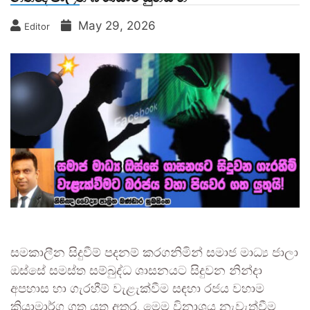
May 29, 2026
Editor
සමකාලීන සිදුවීම් පදනම් කරගනිමින් සමාජ මාධ්‍ය ජාලා
ඔස්සේ සමස්ත සම්බුද්ධ ශාසනයට සිදුවන නින්දා
අපහාස හා ගැරහීම් වැළැක්වීම සඳහා රජය වහාම
ක්‍රියාමාර්ග ගත යුතු අතර, මෙම විනාශය නැවැත්වීම