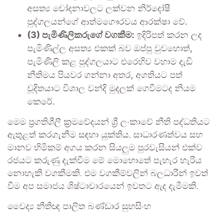
අසත්‍ය චෝදනාවලට ලක්වන නිර්දෝෂී
පුද්ගලයන්ගේ ආත්මගෞරවය ආරක්ෂා වේ.
(3) පැමිණිලිකරුගේ වගකීම:
ඉදිරිපත් කරන ලද
පැමිණිල්ල අසත්‍ය එකක් බව ඔප්පු වුවහොත්,
පැමිණිලි කළ පුද්ගලයාට එරෙහිව වහාම දැඩි
නීතිමය පියවර ගන්නා අතර, අගතියට පත්
චූදිතයාට විශාල වන්දි මුදලක් ගෙවීමටද නියම
කෙරේ.
මෙම ප්‍රගතිශීලී ක්‍රමවේදයන් ශ්‍රී ලංකාවේ නීති පද්ධතියට
ඇතුළත් කරගැනීම සඳහා යුක්තිය, සාධාරණත්වය සහ
මානව හිමිකම් අගය කරන සියලුම පුරවැසියන් එක්ව
රජයට කරුණු දැක්වීම මේ මොහොතේ පැහැර හැරිය
නොහැකි වගකීමකි. එම වගකීම්වලින් බලධාරීන් ඉවත්
වීම අප සමාජය ශිෂ්ටාචාරයෙන් ඉවතට ඇද දැමීමකි.
වෛද්‍ය නීතිඥ පාලිත බණ්ඩාර සුභසිංහ