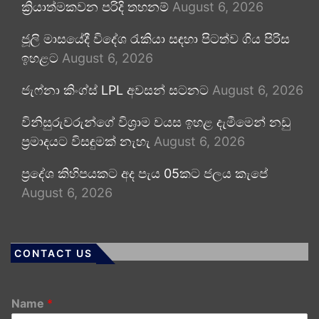
ක්‍රියාත්මකවන පරිදි තහනම්
August 6, 2026
ජූලි මාසයේදී විදේශ රැකියා සඳහා පිටත්ව ගිය පිරිස
ඉහළට
August 6, 2026
ජැෆ්නා කිංග්ස් LPL අවසන් සටනට
August 6, 2026
විනිසුරුවරුන්ගේ විශ්‍රාම වයස ඉහළ දැමීමෙන් නඩු
ප්‍රමාදයට විසඳුමක් නැහැ
August 6, 2026
ප්‍රදේශ කිහිපයකට අද පැය 05කට ජලය කැපේ
August 6, 2026
CONTACT US
Name
*