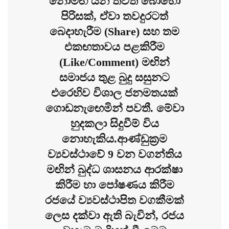
නොමඟ යන තවත් බොහෝ
පිරිසක්, ඒවා තවදුරටත්
බෙදාහැරීම (Share) සහ තම
එකඟතාවය පළකිරීම
(Like/Comment) මඟින්
සමාජය තුළ බුදු සසුනට
එරෙහිව විශාල ජනමතයක්
ගොඩනැඟෙමින් පවතී. මේවා
හුදකලා සිදුවීම් විය
නොහැකිය.ආණ්ඩුක්‍රම
ව්‍යවස්ථාවේ 9 වන වගන්තිය
මඟින් බුද්ධ ශාසනය ආරක්ෂා
කිරීම හා පෝෂණය කිරීම
රජයේ ව්‍යවස්ථාපිත වගකීමක්
ලෙස දක්වා ඇති බැවින්, රජය