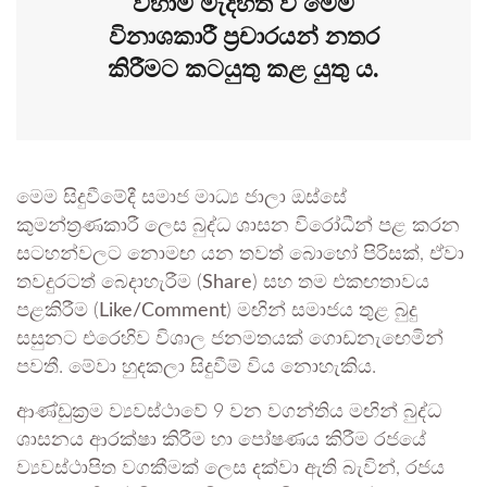
වහාම මැදිහත් වී මෙම
විනාශකාරී ප්‍රචාරයන් නතර
කිරීමට කටයුතු කළ යුතු ය.
මෙම සිදුවීමේදී සමාජ මාධ්‍ය ජාලා ඔස්සේ
කුමන්ත්‍රණකාරී ලෙස බුද්ධ ශාසන විරෝධීන් පළ කරන
සටහන්වලට නොමඟ යන තවත් බොහෝ පිරිසක්, ඒවා
තවදුරටත් බෙදාහැරීම (
Share
) සහ තම එකඟතාවය
පළකිරීම (
Like/Comment
) මඟින් සමාජය තුළ බුදු
සසුනට එරෙහිව විශාල ජනමතයක් ගොඩනැඟෙමින්
පවතී. මේවා හුදකලා සිදුවීම් විය නොහැකිය.
ආණ්ඩුක්‍රම ව්‍යවස්ථාවේ 9 වන වගන්තිය මඟින් බුද්ධ
ශාසනය ආරක්ෂා කිරීම හා පෝෂණය කිරීම රජයේ
ව්‍යවස්ථාපිත වගකීමක් ලෙස දක්වා ඇති බැවින්, රජය