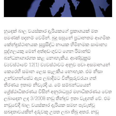
හුදෙක් බාල වයස්කාර දැරියකගේ ප්‍රකාශයක් මත
පමණක් පදනම් වෙමින්, බුදු සසුනේ ප්‍රධානතම ආගමික
කේන්ද්‍රස්ථානයක සුප්‍රසිද්ධ නායක හිමිනමක සාමාන්‍ය
පුද්ගලයකු මෙන් අත්අඩංගුවට ගෙන රිමාන්ඩ්
බන්ධනාගාරගත කළ නොහැකිය. ආණ්ඩුක්‍රම
ව්‍යවස්ථාවේ 12(1) ව්‍යවස්ථාවට අනුව පවා අසමානයන්
කෙරෙහි සමාන ලෙස සැලකිය නොහැක. එම නිසා
උන්වහන්සේට ඇප ලබාදීමට විනිසුරුවරයා ගත්
තීරණය ඉතාම නිවැරදි ය. මේ සම්බන්ධයෙන්
ශ්‍රේෂ්ඨාධිකරණය විසින් අනුරාධපුර මහාධිකරණය වෙත
ලබාදෙන ලද 3/2008 නඩු තීන්දුව ඉතා වැදගත් වේ. එම
නඩුවේදී බාල වයස්කාර දැරියක සමඟ පැවැත්වූ
සබඳතාවයකින් දරුවකු උපත ලබා තිබූ අතර, නඩු