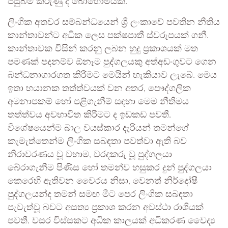
පසුබිම් කරුණු ද බොහොමයකි.
ලිංගික අතවර සම්බන්ධයෙන් ශ්‍රී ලංකාවේ පවතින නීතිය
කාන්තාවන්ට අධික ලෙස පක්ෂපාතී ස්වරූපයක් ගනී.
කාන්තාවක විසින් කරනු ලබන හුදු ප්‍රකාශයක් මත
පමණක් පදනම්ව ඕනෑම පුද්ගලයකු අත්අඩංගුවට ගෙන
බන්ධනාගාරගත කිරීමට මෙයින් හැකියාව ලැබේ. මෙය
ඉතා භයානක තත්ත්වයක් වන අතර, පෞද්ගලික
අමනාපකම් හෝ පළිගැනීම් සඳහා මෙම නීතිමය
තත්ත්වය අවභාවිත කිරීමට ද ඉඩකඩ පවතී.
විශේෂයෙන්ම බාල වයස්කාර දැරියන් තමන්ගේ
කැමැත්තෙන්ම ලිංගික සබඳතා පවත්වා ඇති බව
නිරාවරණය වූ වහාම, වරදකරු වූ පුද්ගලයා
බේරාගැනීම පිණිස හෝ තමන්ව හසුකර දුන් පුද්ගලයා
කෙරෙහි ඇතිවන වෛරය නිසා, වෙනත් නිර්දෝෂී
පුද්ගලයන්ද තමන් සමඟ මීට පෙර ලිංගික සබඳතා
පැවැත්වූ බවට අසත්‍ය ප්‍රකාශ කරන අවස්ථා රාශියක්
පවතී. වසර විස්සකට අධික කාලයක් අධිකරණ වෛද්‍ය