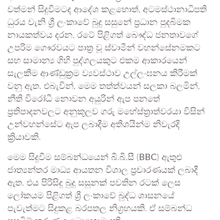
වත්මන් සිදුවීමටද ආදේශ කළහොත්, අටමස්ථානාධිපති
ධුරය වැනි ශ්‍රී ලංකාවේ බුදු සසුනේ ප්‍රධාන පුදබිමක
නායකත්වය දරන, රටේ පිළිගත් බෞද්ධ ජනතාවගේ
උපරිම ගෞරවයට පාත්‍ර වූ ස්වාමීන් වහන්සේනමකට
සහ සාමාන්‍ය ගිහි පුද්ගලයකුට එකම ආකාරයෙන්
සැලකීම ආණ්ඩුක්‍රම ව්‍යවස්ථාව උල්ලංඝනය කිරීමක්
වනු ඇත. එබැවින්, මෙම තත්ත්වයන් සලකා බලමින්,
නීති විරෝධී නොවන අයුරින් ඇප පනතේ
ප්‍රතිපාදනවලට අනුකූලව ගරු මහේස්ත්‍රාත්වරයා විසින්
උන්වහන්සේට ඇප ලබාදීම අතිශයින්ම නිවැරදි
ක්‍රියාවකි.
මෙම සිදුවීම සම්බන්ධයෙන් බී.බී.සී (
BBC
) ඇතුළු
ජාත්‍යන්තර මාධ්‍ය ආයතන විශාල ප්‍රචාරණයක් ලබාදී
ඇත. එය පිරිසිදු බුදු සසුනක් පවතින රටක් ලෙස
ලෝකයම පිළිගත් ශ්‍රී ලංකාවේ බුද්ධ ශාසනයේ
පැවැත්මට සිදුකළ බරපතල නිග්‍රහයකි. ඒ සම්බන්ධ