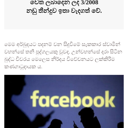
වෙත ලබාදෙන ලද 3/2008
නඩු තීන්දුව ඉතා වැදගත් වේ.
මෙම අර්බුදයට පදනම් වන සිදුවීමේ සැකකාර ස්වාමීන්
වහන්සේ තනි පුද්ගලයකු වුවද, උන්වහන්සේ දරා සිටින
බුද්ධ චීවරය මෙලෙස නිර්දය විවේචනයට ලක්කිරීම
කණගාටුදායක ය.