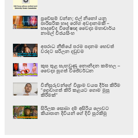
ප්‍රවේසම් වන්න; එල් නිනෝ යනු
පාරිසරික හෘද රෝග අවදානමකි –
හෘදවේද විශේෂඥ වෛද්‍ය මහාචාර්ය
නාමල් විජයසිංහ
අපරාධ නීතියේ පරම පදනම හෙවත්
වරදට සරිලන දඬුවම
කුස තුළ සැඟවුණු නොනිදන කම්හල –
වෛද්‍ය සුගත් විජේවර්ධන
විනිසුරුවන්ගේ විශ්‍රාම වයස දීර්ඝ කිරීම
“දොවාගත් කිරි කළයට ගොම මුසු
කිරීමක්”
සිරිලක සොබා දම් අසිරිය ලොවට
කියාපාන දිවියන් ගේ දිවි සුරකිමු