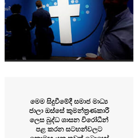
මෙම සිදුවීමේදී සමාජ මාධ්‍ය
ජාලා ඔස්සේ කුමන්ත්‍රණකාරී
ලෙස බුද්ධ ශාසන විරෝධීන්
පළ කරන සටහන්වලට