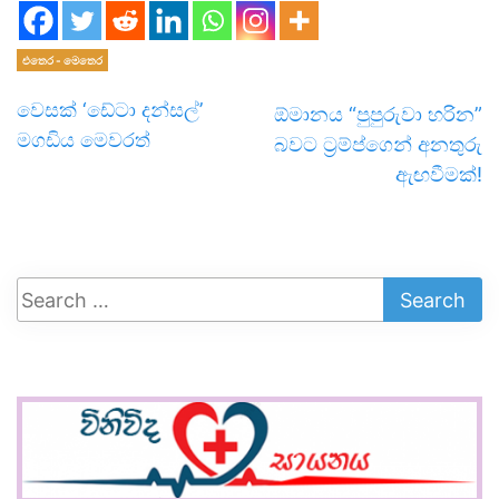
එතෙර - මෙතෙර
වෙසක් ‘ඩේටා දන්සල්’
ඕමානය “පුපුරුවා හරින”
මගඩිය මෙවරත්
බවට ට්‍රම්ප්ගෙන් අනතුරු
ඇඟවීමක්!