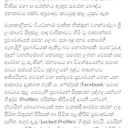
පිණිස මහා සංඝරත්නය ඇතුළු සමස්ත බෞද්ධ
ජනතාවම එක්ව අප්‍රමාදව කටයුතු කළ යුතුව ඇත.
මෑතකාලීනව වියට්නාම් ජාතික භික්ෂූන් වහන්සේලා ශ්‍රී
ලංකාවේ සිදුකළ පාද චාරිකාවට හිමි වූ ජාත්‍යන්තර
ප්‍රචාරණයත් සමඟ ලොව පුරා බුදු දහම කෙරෙහි
පැහැදිලි ප්‍රබෝධයක් ඇතිවූ බව නොරහසකි. එසේ වුවද,
බුදුන් වහන්සේගේ තෙමඟුල සමරනු ලබන වෙසක් මස
ආරම්භ වූ සැණින්, ජනමාධ්‍ය හා විශේෂයෙන්ම සමාජ
මාධ්‍ය ඔස්සේ විවිධ පුද්ගලයන් බුද්ධ ශාසනයට
අතිශයින්ම අවමන් වන අන්දමේ ප්‍රචාරයන් ගෙන යන
ආකාරය දැකගත හැකි ය. ෆේස්බුක් (
Facebook
) සමාජ
මාධ්‍යය තුළ මෙවැනි ප්‍රචාරයන් සිදුකරන පුද්ගලයන්ගේ
ගිණුම් (
Profiles
) පරීක්ෂා කිරීමේදී පෙනී යන්නේ,
ඒවායින් බොහොමයක් ඉතා මෑතකදී ආරම්භ කරන ලද,
සීමිත මිතුරන් පිරිසක් හා සීමිත පළකිරීම් ප්‍රමාණයක්
සහිත, අගුළු දැමූ (
Locked Profiles
) ගිණුම් බවයි. මෙයින්