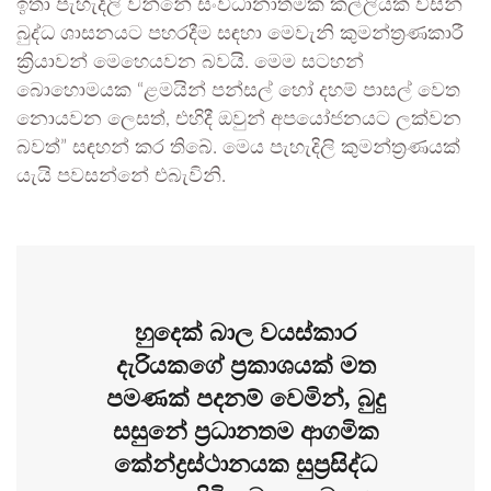
ඉතා පැහැදිලි වන්නේ සංවිධානාත්මක කල්ලියක් විසින්
බුද්ධ ශාසනයට පහරදීම සඳහා මෙවැනි කුමන්ත්‍රණකාරී
ක්‍රියාවන් මෙහෙයවන බවයි. මෙම සටහන්
බොහොමයක “ළමයින් පන්සල් හෝ දහම් පාසල් වෙත
නොයවන ලෙසත්, එහිදී ඔවුන් අපයෝජනයට ලක්වන
බවත්” සඳහන් කර තිබේ. මෙය පැහැදිලි කුමන්ත්‍රණයක්
යැයි පවසන්නේ එබැවිනි.
හුදෙක් බාල වයස්කාර
දැරියකගේ ප්‍රකාශයක් මත
පමණක් පදනම් වෙමින්, බුදු
සසුනේ ප්‍රධානතම ආගමික
කේන්ද්‍රස්ථානයක සුප්‍රසිද්ධ