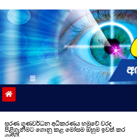
Skip
to
content
vinivida.lk
සරණ ගුණවර්ධන අධිකරණය හමුවේ වරද
පිළිගැනීමට ගොනු කළ මෝසම ඔහුම ඉවත් කර
ගනියි