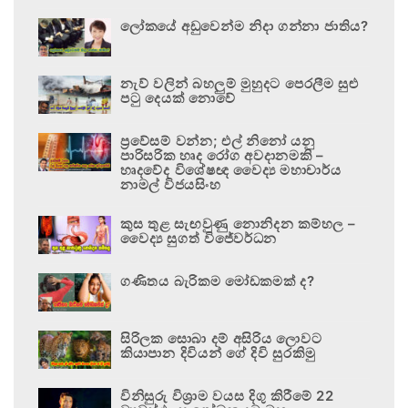
ලෝකයේ අඩුවෙන්ම නිදා ගන්නා ජාතිය?
නැව් වලින් බහලුම් මුහුදට පෙරලීම සුළු
පටු දෙයක් නොවේ
ප්‍රවේසම් වන්න; එල් නිනෝ යනු
පාරිසරික හෘද රෝග අවදානමකි –
හෘදවේද විශේෂඥ වෛද්‍ය මහාචාර්ය
නාමල් විජයසිංහ
කුස තුළ සැඟවුණු නොනිදන කම්හල –
වෛද්‍ය සුගත් විජේවර්ධන
ගණිතය බැරිකම මෝඩකමක් ද?
සිරිලක සොබා දම් අසිරිය ලොවට
කියාපාන දිවියන් ගේ දිවි සුරකිමු
විනිසුරු විශ්‍රාම වයස දිගු කිරීමේ 22