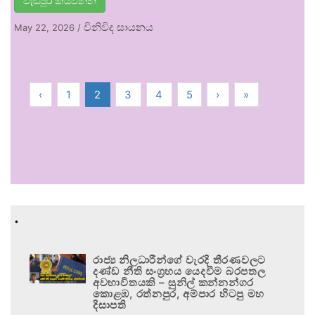
වැඩිපුර කියවන්න
විනිවිද සායනය
May 22, 2026
/
‹
1
2
3
4
5
›
»
.
රාජ්‍ය නිලධාරීන්ගේ වැරදි තීරණවලට
දණ්ඩ නීති සංග්‍රහය යෙදවීම බරපතල
අවභාවිතයකි – සුනිල් කන්නන්ගර
කොළඹ, රත්නපුර, අම්පාර හිටපු මහ
දිසාපති