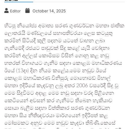
October 14, 2025
Editor
හිටපු නියෝජ්‍ය අමාත්‍ය සරණ ගුණවර්ධන මහතා ජාතික
ලොතරැයි මණ්ඩලයේ සභාපතිවරයා ලෙස කටයුතු
කරමින් සිටියදී කුලී පදනම යටතේ වාහන ලබා
ගැනීමේදී රජයට පාඩුවක් සිදු කළේ යැයි චෝදනා
කරමින් අල්ලස් කොමිසම විසින් ගොනු කළ නඩු
හතරක් විභාගයට ගැනීම සඳහා කොළඹ මහාධිකරණය
ඊයේ (13දා) දින නියම කළේය.මෙම නඩුව ඊයේ
කොළඹ මහාධිකරණ විනිසුරු මොහොමඩ් මිහාල්
මහතා ඉදිරියේ කැඳවනු ලබූ අතර 2006 වසරේදී සිදු වූ
මෙම සිදුවීමට අදාළ මෙම නඩු සඳහා වරද පිළිගෙන
කෙටියෙන් අවසන් කර ගැනීමට තිබෙන හැකියාව
සොයා බැලීම සඳහා විත්තිකාර සරණ ගුණවර්ධන
මහතා සිය නීතිඥවරයා මාර්ගයෙන් ඉදිරිපත් කළ
මෝසමකට අනුව මෙම නඩුව කැඳවා තිබිණි.කෙසේ