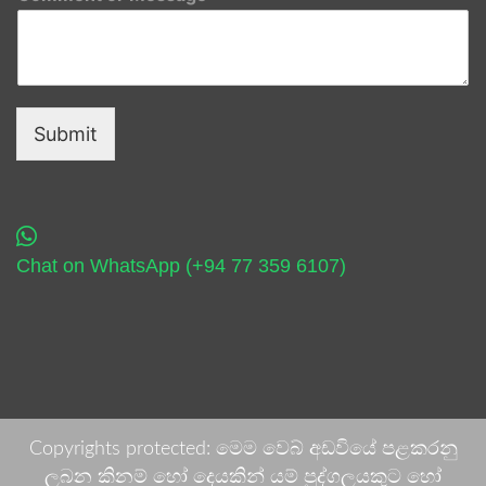
Submit
Chat on WhatsApp (+94 77 359 6107)
Copyrights protected: මෙම වෙබ් අඩවියේ පළකරනු
ලබන කිනම් හෝ දෙයකින් යම් පුද්ගලයකුට හෝ