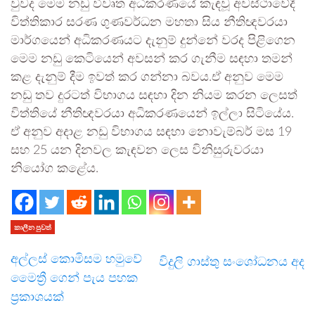
වුවද මෙම නඩු විවෘත අධිකරණයේ කැඳවූ අවස්ථාවේදී
විත්තිකාර සරණ ගුණවර්ධන මහතා සිය නීතිඥවරයා
මාර්ගයෙන් අධිකරණයට දැනුම් දුන්නේ වරද පිළිගෙන
මෙම නඩු කෙටියෙන් අවසන් කර ගැනීම සඳහා තමන්
කළ දැනුම් දීම ඉවත් කර ගන්නා බවය.ඒ අනුව මෙම
නඩු තව දුරටත් විභාගය සඳහා දින නියම කරන ලෙසත්
විත්තියේ නීතිඥවරයා අධිකරණයෙන් ඉල්ලා සිටියේය.
ඒ අනුව අදාළ නඩු විභාගය සඳහා නොවැම්බර් මස 19
සහ 25 යන දිනවල කැඳවන ලෙස විනිසුරුවරයා
නියෝග කළේය.
කාලීන පුවත්
අල්ලස් කොමිසම හමුවේ
විදුලි ගාස්තු සංශෝධනය අද
මෛත්‍රී ගෙන් පැය පහක
ප්‍රකාශයක්