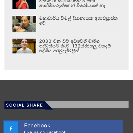
ව්‍යවස්ථා සංශෝධනයට මහා
නාහිමිවරුන්ගෙන් විරෝධයක් නෑ
මහාචාර්ය විමල් දිසානායක අභාවප්‍රාප්ත
වේ
2030 වන විට අධිවේගී මාර්ග
පද්ධතියට කි.මී. 132ක්;සියලු වියදම්
දේශීය අරමුදල්වලින්
SOCIAL SHARE
Facebook
Like us on Facebook