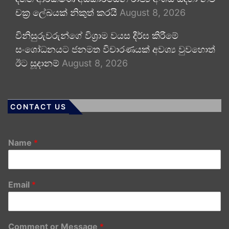
චක්‍ර ලේඛයක් නිකුත් කරයි
August 8, 2026
විනිසුරුවරුන්ගේ විශ්‍රාම වයස දීර්ඝ කිරීමේ
සංශෝධනයට ජනමත විචාරණයක් අවශ්‍ය වුවහොත්
ඊට සූදානම්
August 8, 2026
CONTACT US
Name
*
Email
*
Comment or Message
*