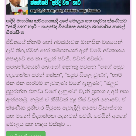
හදිසි මානසික කම්පනයකදී අපේ මොළය සහ හදවත ක්ෂණිකව
“අවදි වන” හැටි – හෘදවේද විශේෂඥ වෛද්‍ය මහාචාර්ය නාමල්
විජයසිංහ
ජීවිතයේ කිනම් හෝ අවස්ථාවක මානසික වශයෙන්
දැඩි තිගැස්මක් හෝ කම්පනයක් ඇති වීමේ අවකාශය
පොදුවේ අප කා තුළත් පවතී. එවන් අවස්ථා
සම්බන්ධයෙන් බොහෝ දෙනකු පවසන “මගේ පපුව
ගැහෙන්න පටන් ගත්තා”, “පපුව සීතල වුණා”, “හාට්
එක එක පාරටම නැවතුණා වගේ දැනුණා”, “ඔලුව
පුපුරන්න එනවා වගේ දැනුණා” වැනි ප්‍රකාශ ද අපි අසා
ඇත්තෙමු. නමුත් ඒ කිසිවක් හුදු හිස් වදන් නොවේ. ඒ
ක්ෂණික ප්‍රතිචාර පිටුපස පැහැදිලි ජෛව විද්‍යාත්මක
සහ මනෝ විද්‍යාත්මක පදනමක් පවතී. මෙයින් අපගේ
මොළය සහ හෘදය වස්තුව …