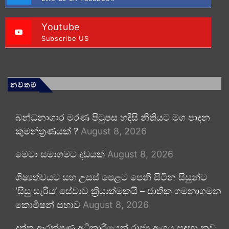
Youtube
Subscribe US
නවතම
බන්ධනාගාර මරණ පිටුපස හදිසි නීතියට මග පාදන
කුමන්ත්‍රණයක් ?
August 8, 2026
මෙටා සමාගමට දඩයක්
August 8, 2026
ශිෂ්‍යත්වයට සහ උසස් පෙළට පෙනී සිටින සිසුන්ට
‘සිසු සැරිය’ සේවාව ක්‍රියාත්මකයි – ජාතික ගමනාගමන
කොමිෂන් සභාව
August 8, 2026
දත්ත ආරක්ෂණ අධිකාරියෙන් රාජ්‍ය අංශය සඳහා නව