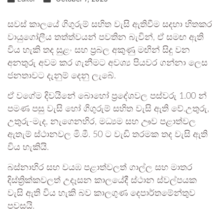
සවස් කාලයේ ගිගුරුම් සහිත වැසි ඇතිවීම සදහා හිතකර
වායුගෝලීය තත්ත්වයන් පවතින බැවින්, ඒ සමඟ ඇති
විය හැකි තද සුළං සහ ප්‍රබල අකුණු මඟින් සිදු වන
අනතුරු අවම කර ගැනීමට අවශ්‍ය පියවර ගන්නා ලෙස
ජනතාවට දැනුම් දෙනු ලැබේ.
ඒ වගේම දිවයිනේ බොහෝ ප්‍රදේශවල පස්වරු 1.00 න්
පමණ පසු වැසි හෝ ගිගුරුම් සහිත වැසි ඇති වේ.උතුරු,
උතුරු-මැද, නැගෙනහිර, මධ්‍යම සහ ඌව පළාත්වල
ඇතැම් ස්ථානවල මි.මී. 50 ට වැඩි තරමක තද වැසි ඇති
විය හැකියි.
බස්නාහිර සහ වයඹ පළාත්වලත් ගාල්ල සහ මාතර
දිස්ත්‍රික්කවලත් උදෑසන කාලයේදී ස්ථාන ස්වල්පයක
වැසි ඇති විය හැකි බව කාලගුණ දෙපාර්තමේන්තුව
පවසයි.