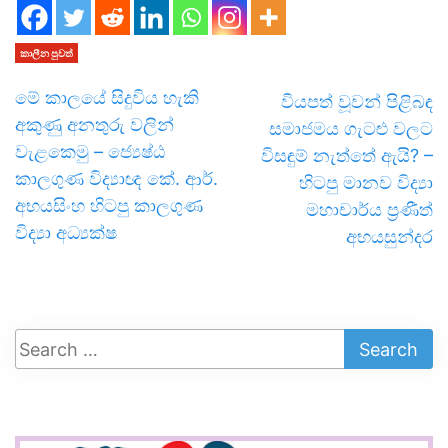
කාලීන පුවත්
මේ කාලයේ සිදුවිය හැකි
වියපත් වූවන් පිළිබඳ
අකුණු අනතුරු වලින්
සමාජමය ගැටළු වලට
වැළකෙමු – ජ්‍යෙෂ්ඨ
විසඳුම් නැත්තේ ඇයි? –
කාලගුණ විද්‍යාඥ කේ. ආර්.
හිටපු මානව විද්‍යා
අභයසිංහ හිටපු කාලගුණ
මහාචාර්ය ප්‍රණීත්
විද්‍යා අධ්‍යක්ෂ
අභයසුන්දර