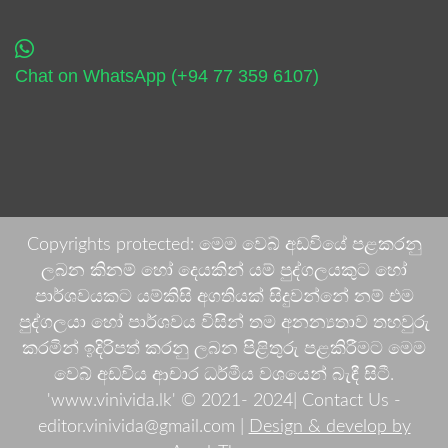
Chat on WhatsApp (+94 77 359 6107)
Copyrights protected: මෙම වෙබ් අඩවියේ පළකරනු
ලබන කිනම් හෝ දෙයකින් යම් පුද්ගලයකුට හෝ
පාර්ශවයකට යම්කිසි අගතියක් සිදුවන්නේ නම් එම
පුද්ගලයා හෝ පාර්ශවය විසින් තම අනන්‍යතාව තහවුරු
කරමින් ඉදිරිපත් කරනු ලබන පිළිතුරු පළකිරීමට මෙම
වෙබ් අඩවිය ආචාර ධර්මීය වශයෙන් බැඳී සිටී.
'www.vinivida.lk' © 2021- 2024| Contact Us -
editor.vinivida@gmail.com |
Design & develop by