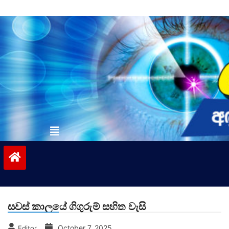
Skip
to
content
vinivida.lk
සවස් කාලයේ ගිගුරුම් සහිත වැසි
October 7, 2025
Editor