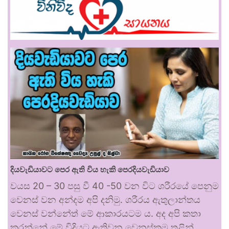
දියවැඩියාවට පෙර ඇති විය හැකි පෙරදියවැඩියාව
වයස 20 – 30 පසු වී 40 -50 වන විට ශරීරයේ පෙනුම
වෙනස් වන අන්දම අපි දනිමු. ශරීරය ඇතුලාන්තය
වෙනස් වන්නේත් මේ ආකාරයටම ය. අද අපි කතා
කරන්නේ මේ විදියට ඇතිවන වෙනස්කම තුළින්