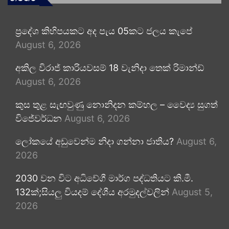
ප්‍රදේශ කිහිපයකට අද පැය 05කට ජලය කැපේ
August 6, 2026
අකිල විරාජ් කාරියවසම් 18 වැනිදා තෙක් රිමාන්ඩ්
August 6, 2026
කුස තුළ සැඟවුණු නොනිදන කම්හල – වෛද්‍ය සුගත්
විජේවර්ධන
August 6, 2026
ලෝකයේ අඩුවෙන්ම නිදා ගන්නා ජාතිය?
August 6,
2026
2030 වන විට අධිවේගී මාර්ග පද්ධතියට කි.මී.
132ක්;සියලු වියදම් දේශීය අරමුදල්වලින්
August 5,
2026