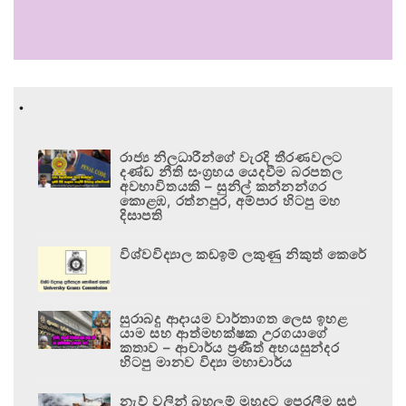
.
රාජ්‍ය නිලධාරීන්ගේ වැරදි තීරණවලට
දණ්ඩ නීති සංග්‍රහය යෙදවීම බරපතල
අවභාවිතයකි – සුනිල් කන්නන්ගර
කොළඹ, රත්නපුර, අම්පාර හිටපු මහ
දිසාපති
විශ්වවිද්‍යාල කඩඉම් ලකුණු නිකුත් කෙරේ
සුරාබදු ආදායම වාර්තාගත ලෙස ඉහළ
යාම සහ ආත්මභක්ෂක උරගයාගේ
කතාව – ආචාර්ය ප්‍රණීත් අභයසුන්දර
හිටපු මානව විද්‍යා මහාචාර්ය
නැව් වලින් බහලුම් මුහුදට පෙරලීම සුළු