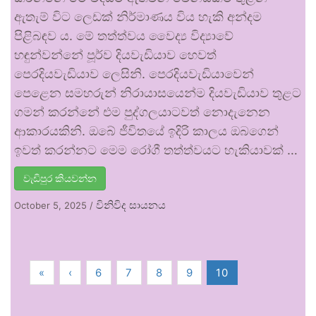
ඇතැම් විට ලෙඩක් නිර්මාණය විය හැකි අන්දම
පිළිබඳව ය. මේ තත්ත්වය වෛද්‍ය විද්‍යාවේ
හඳුන්වන්නේ පූර්ව දියවැඩියාව හෙවත්
පෙරදියවැඩියාව ලෙසිනි. පෙරදියවැඩියාවෙන්
පෙළෙන සමහරුන් නිරායාසයෙන්ම දියවැඩියාව තුළට
ගමන් කරන්නේ එම පුද්ගලයාටවත් නොදැනෙන
ආකාරයකිනි. ඔබේ ජීවිතයේ ඉදිරි කාලය ඔබගෙන්
ඉවත් කරන්නට මෙම රෝගී තත්ත්වයට හැකියාවක් …
වැඩිපුර කියවන්න
විනිවිද සායනය
October 5, 2025
/
«
‹
6
7
8
9
10