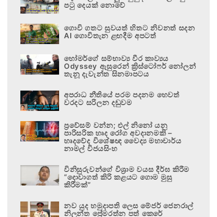
පටු දෙයක් නොවේ
ගොවි ගතට සුවයත් හිතට නිවනත් සදන
AI ගොවිතැන ළඟදීම අපටත්
හෝමර්ගේ සම්භාව්‍ය වීර කාව්‍යය
Odyssey ඇසුරෙන් ක්‍රිස්ටෝෆර් නෝලන්
තැනූ දැවැන්ත සිනමාපටය
අපරාධ නීතියේ පරම පදනම හෙවත්
වරදට සරිලන දඬුවම
ප්‍රවේසම් වන්න; එල් නිනෝ යනු
පාරිසරික හෘද රෝග අවදානමකි –
හෘදවේද විශේෂඥ වෛද්‍ය මහාචාර්ය
නාමල් විජයසිංහ
විනිසුරුවන්ගේ විශ්‍රාම වයස දීර්ඝ කිරීම
“දොවාගත් කිරි කළයට ගොම මුසු
කිරීමක්”
නව යුද හමුදාපති ලෙස මේජර් ජෙනරාල්
නිලන්ත ප්‍රේමරත්න පත් කෙරේ