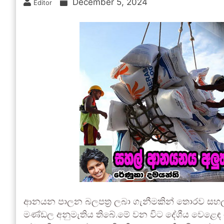
December 5, 2024
Editor
ආනයන පාලන බලපත්‍ර ලබා ගැනීමකින් තොරව සහල් 
මණ්ඩල අනුමැතිය තිබේ.මේ වන විට දේශීය වෙළෙඳ