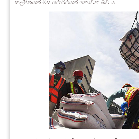
කල්පිතයක් මිස යථාර්ථයක් නොවන බව ය.