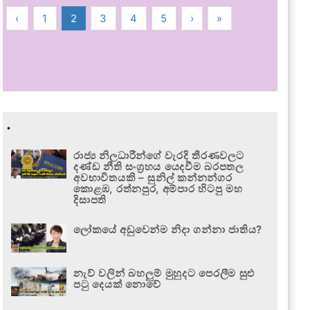
‹
1
2
3
4
5
›
»
.
රාජ්‍ය නිලධාරීන්ගේ වැරදි තීරණවලට
දණ්ඩ නීති සංග්‍රහය යෙදවීම බරපතල
අවභාවිතයකි – සුනිල් කන්නන්ගර
කොළඹ, රත්නපුර, අම්පාර හිටපු මහ
දිසාපති
ලෝකයේ අඩුවෙන්ම නිදා ගන්නා ජාතිය?
නැව් වලින් බහලුම් මුහුදට පෙරලීම සුළු
පටු දෙයක් නොවේ