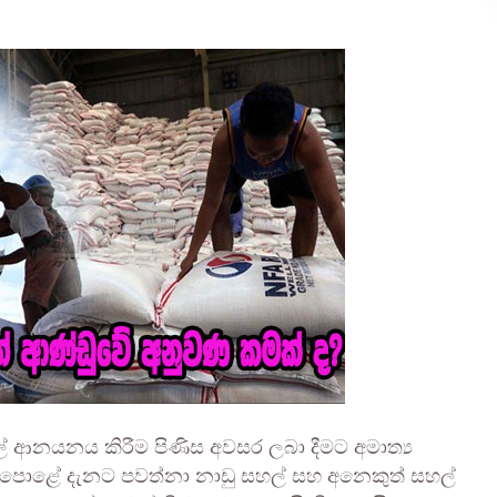
ආනයනය කිරීම පිණිස අවසර ලබා දීමට අමාත්‍ය
 පොළේ දැනට පවත්නා නාඩු සහල් සහ අනෙකුත් සහල්