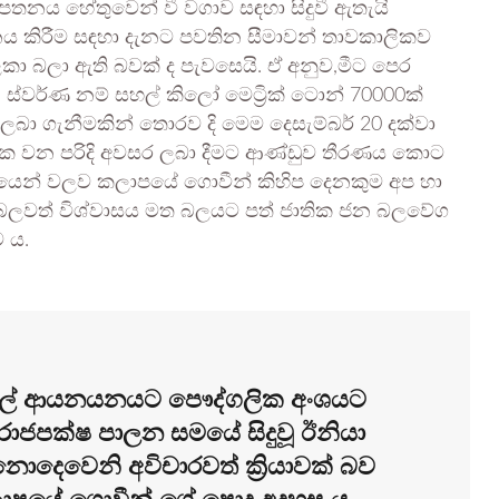
ාපතනය හේතුවෙන් වී වගාව සඳහා සිදුවී ඇතැයි
 කිරීම සඳහා දැනට පවතින සීමාවන් තාවකාලිකව
ලකා බලා ඇති බවක් ද පැවසෙයි. ඒ අනුව,මීට පෙර
 ස්වර්ණ නම් සහල් කිලෝ මෙට්‍රික් ටොන් 70000ක්
 ගැනීමකින් තොරව දි මෙම දෙසැම්බර් 20 දක්වා
මක වන පරිදි අවසර ලබා දීමට ආණ්ඩුව තීරණය කොට
යෙන් වලව කලාපයේ ගොවීන් කිහිප දෙනකුම අප හා
 බලවත් විශ්වාසය මත බලයට පත් ජාතික ජන බලවේග
 ය.
හල් ආයනයනයට පෞද්ගලික අංශයට
රාජපක්ෂ පාලන සමයේ සිදුවූ ඊනියා
ොදෙවෙනි අවිචාරවත් ක්‍රියාවක් බව