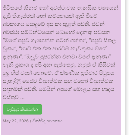
ජීවිතයේ කිනම් හෝ අවස්ථාවක මානසික වශයෙන්
දැඩි තිගැස්මක් හෝ කම්පනයක් ඇති වීමේ
අවකාශය පොදුවේ අප කා තුළත් පවතී. එවන්
අවස්ථා සම්බන්ධයෙන් බොහෝ දෙනකු පවසන
“මගේ පපුව ගැහෙන්න පටන් ගත්තා”, “පපුව සීතල
වුණා”, “හාට් එක එක පාරටම නැවතුණා වගේ
දැනුණා”, “ඔලුව පුපුරන්න එනවා වගේ දැනුණා”
වැනි ප්‍රකාශ ද අපි අසා ඇත්තෙමු. නමුත් ඒ කිසිවක්
හුදු හිස් වදන් නොවේ. ඒ ක්ෂණික ප්‍රතිචාර පිටුපස
පැහැදිලි ජෛව විද්‍යාත්මක සහ මනෝ විද්‍යාත්මක
පදනමක් පවතී. මෙයින් අපගේ මොළය සහ හෘදය
වස්තුව …
වැඩිපුර කියවන්න
විනිවිද සායනය
May 22, 2026
/