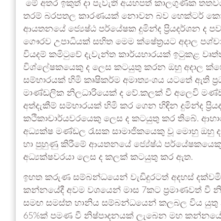
මේ අතර ඉකුත් දා පැවැති අයහපත් කාලගුණික තතව
තරම් බරපතල කාරණයක් නොවන බව හෙක්ටර් කොබ්බ
ආයතනයේ ජ්‍යෙෂ්ඨ පර්යේෂක දුමින්ද ප්‍රියදර්ශන ද පවසයි
ගෞරව උපාධියක් සහිත මෙම ක්ෂේත්‍රයට අදාල පශ්ච
වියදම් කමිටුවේ දැවැන්ත කාර්යභාරයක් ඉටුකළ වෘත
විශ්ලේෂකයෙකු ද ලෙස කටයුතු කරන ඔහු අදාල ක්ෂේත්‍රය
සම්භාරයක් හිමි කෘෂිකර්ම අමාත්‍යංශය යටතේ ඇති ප
මාණ්ඩලික නිලධාරියෙක් ද වේ.කලක් වී අලෙවි මණ
අත්දැකීම් සම්භාරයක් හිමි කර ගෙන හිඳින දුමින්ද ප්‍රියද
කථිකාචාර්යවරයෙකු ලෙස ද කටයුතු කර තිබේ. ආහාර
අධ්‍යක්ෂ මණ්ඩල රැසක සාමාජිකයෙකු වූ මොහු ඔහ
හා පුහුණු කිරීමේ ආයතනයේ ජ්‍යේෂ්ඨ පර්යේෂක
අධ්‍යක්ෂවරයා ලෙස ද කලක් කටයුතු කර ඇත.
ඉහත කරුණ සම්බන්ධයෙන් වැඩිදුරටත් අදහස් දක්වමින
කන්නයේදී අවම වශයෙන් මාස 7කට ප්‍රමාණවත් වී න
සමඟ සමස්ත හානිය සම්බන්ධයෙන් කලබල විය යුතු න
65%ක් පමණ වී නිෂ්පාදනයක් ලැබෙන මහ කන්නයේද