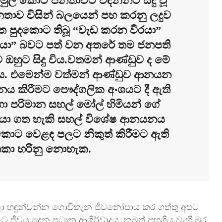
් කොට ජනතාවට විඳින්නට සිදු වූ
නතාව විසින් බලයෙන් පහ කරනු ලදුව
ත පුදකොට තිබූ “වැඩ කරන වීරයා”
ෝඩයා” බවට පත් වන අතරේ තම ජනපති
 ඔහුට සිදු විය.වතමන් ආණ්ඩුව ද මේ
ු ය. එමෙන්ම වත්මන් ආණ්ඩුව ආනයන
ය කිරීමට පෞද්ගලික අංශයට දී ඇති
ා පරිමාන සහල් මෝල් හිමියන් ගේ
පයා ගත හැකි සහල් විශේෂ ආනයනය
කොට වෙළඳ පලට නිකුත් කිරීමට ඇති
කා හරිනු නොහැක.
යලා හඳුන්වන්න ගොවිතැන ජීවනෝපාය කර ගත්තු අපට
ජීවය දෙන ප්‍රධාන ආශීර්වාදය. නමුත් පහුගිය වැහි මුර