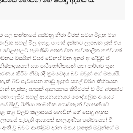
ාපයේ ගොවීන් ගේ පොදු අදහස ය.
රකම යල කන්නයේ අස්වනු නිමා වීමත් සමඟ ඊළඟ මහ
කාලික සහල් මිල ඉහළ යාමක් දක්නට ලැබෙන මුත් එය
ස වෙළඳපලට පැමිණීම තෙක් වන තාවකාලික තත්වයක්
ාවචනය වසරින් වසර වෙනස් වන අතර ආණ්ඩුව ඒ
් නිෂ්පාදකයන් සහ පාරිභෝගිකයන් යන පාර්ශව තුන
 කිරීම නිවැරදි ක්‍රමවේදය බව ඔවුන් ගේ මතයයි.
ිය හැකි බව පැවසෙන නාඩු ඇතුළු සහල් වර්ග කිහිපයක
 ටොන් හැත්තෑ දහසක් ආනයනය කිරීමටත් ව ඊට අමතරව
්‍ර නොමැතිව සහල් ආයනයනයට පෞද්ගලික අංශයට
 සිදුවූ ඊනියා කාබනික ගොවිතැන් ව්‍යාපෘතියට
ස් පළ කළ වලව කලාපයේ ගොවීන් ගේ පොදු අදහස
ය කලාපයේ පැවැති අයහපත් කාලගුණික තත්වයෙන් වී
 ඇති වූ බවට ආණ්ඩුව දරන මතය හුදෙක් ඔවුන්ගේ ම