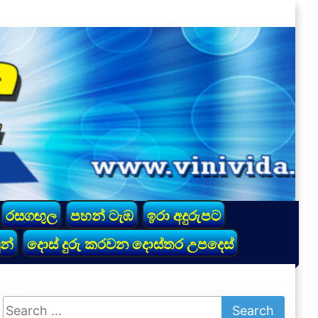
රසගඟුල
පහන් ටැඹ
ඉරා අදුරුපට
න්
දොස් දුරු කරවන දොස්තර උපදෙස්