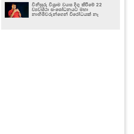
විනිසුරු විශ්‍රාම වයස දිගු කිරීමේ 22
ව්‍යවස්ථා සංශෝධනයට මහා
නාහිමිවරුන්ගෙන් විරෝධයක් නෑ