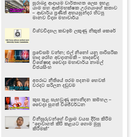
සුරාබදු ආදායම වාර්තාගත ලෙස ඉහළ
යාම සහ ආත්මභක්ෂක උරගයාගේ කතාව
– ආචාර්ය ප්‍රණීත් අභයසුන්දර හිටපු
මානව විද්‍යා මහාචාර්ය
විශ්වවිද්‍යාල කඩඉම් ලකුණු නිකුත් කෙරේ
ප්‍රවේසම් වන්න; එල් නිනෝ යනු පාරිසරික
හෘද රෝග අවදානමකි – හෘදවේද
විශේෂඥ වෛද්‍ය මහාචාර්ය නාමල්
විජයසිංහ
අපරාධ නීතියේ පරම පදනම හෙවත්
වරදට සරිලන දඬුවම
කුස තුළ සැඟවුණු නොනිදන කම්හල –
වෛද්‍ය සුගත් විජේවර්ධන
විනිසුරුවන්ගේ විශ්‍රාම වයස දීර්ඝ කිරීම
“දොවාගත් කිරි කළයට ගොම මුසු
කිරීමක්”