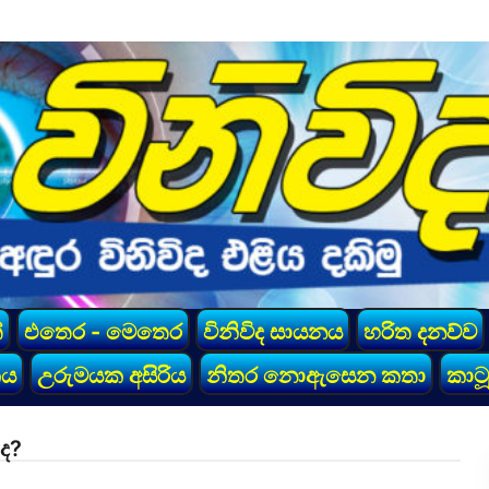
්
එතෙර - මෙතෙර
විනිවිද සායනය
හරිත දනව්ව
කය
උරුමයක අසිරිය
නිතර නොඇසෙන කතා
කාටූ
ද?