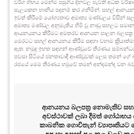
වර්ග හිඟය මෙන්ම පසුගිය දිනවල පැවති අධික වර්ෂ
සැලකෙන හානිය පදනම් කර ගනිමින්, සහල් ආනයනය
ඉවත් කිරීමේ යෝග්‍යතාව අමාත්‍ය මණ්ඩලය විසින් ස
අමාත්‍ය මණ්ඩල අනුමැතිය හිමි වූ නාඩු සහලට සමාන
ආයනයනය කිරීමට අමතරව ආනයන පාලන බලපත්‍ර ලබා
මෙරටට සහල් ආනයනය කිරීම සඳහා වහාම ක්‍රියාත්
ඇත. නමුදු ඉහත සඳහන් ආණ්ඩුවේ තීරණය සම්බන්ධ
පවසා සිටියේ ජනතාවාදී ආණ්ඩුවක් ලෙස තමන් ගේ
රජයේ මෙම තීරණය හමුවේ තමන් අන්දමන්ද වන බව
ආනයනය බලපත්‍ර නොමැතිව ස
අවස්ථාවක් ලබා දීමත් ගෝඨාභය 
කාබනික ගොවිතැන් ව්‍යාපෘතියට න