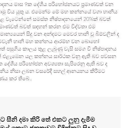
ිෂ්පාදනය මාස 9ක දේශීය පරිභෝජනයට ප්‍රමාණවත් වන
මු විය යුතු ය. එමෙන්ම මේ මහ කන්නයේ වගා හානිය
හළ වැටෙන්නේ සමස්ත නිෂ්පාදනයෙන් 20%ක් බවත්
රමාණවත් බවත් සඳහන් කරන එම විද්වතා එම
න්‍යයෙන් සිදු වන අන්දමට මෙවර හානි වූ බිම්වලින් ද
 මෙවැනි හානි මහ කන්නය ආරම්භ වන බොහෝ
් පසුගිය කාලය තුළ ලැබුණු වැසි සමග වී නිෂ්පාදනය
වින් එළැඹෙන යල කන්නය සාර්ථක වනු ඇති බව පවසන
දේශීය පරිභෝජන අවශ්‍යතා සැපිරෙනු ඇති බව ද
හානිය නිසා ලබන වසරේදී සහල් ආනයනය කිරීමට
ණය කර තිබේ..
 සීනි දමා කිරි තේ එකට ලුනු දැමීම