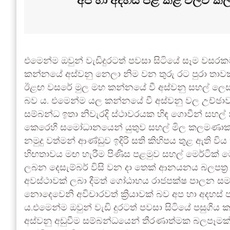
අප හා අදහස් පළ කළ වලව කල
එමෙන්ම ඔවුන් වැඩිදුරටත් පවසා සිටියේ සෑම වස
කන්නයේ අස්වනු නෙලා නිම වන තුරු රට පුරා තාව
ඊළඟ වසරේ මුල මහ කන්නයේ වී අස්වනු සහල් ලෙ
බව ය. එමෙන්ම යල කන්නයේ වී අස්වනු වල උච්ඡ
සම්බන්ධ ඉතා නිවැරදි ස්ථාවරයක හිඳ ගොවීන් සහල
කෙරෙහි සමෝධානයෙන් යුතුව සහල් මිල කලමණාකරණය
නමුදු වත්මන් ආණ්ඩුව ඉදිරි සති කිහිපය තුළ ඇති ව
හිඟතාවය මඟ හැරීම පිණිස පළමුව සහල් මෙර්ටික්
ලබන දෙසැම්බර් විසි වන දා තෙක් ආනයනය බලපත
අවස්ථාවක් ලබා දීමත් ගෝඨාභය රාජපක්ෂ පාලන සමයේ
නොදෙවෙනි අවිචාරවත් ක්‍රියාවක් බව අප හා අදහ
ය.එමෙන්ම ඔවුන් වැඩි දුරටත් පවසා සිටියේ පසුගි
අස්වනු අඩුවීම සම්බන්ධයෙන් තීරණාත්මක බලපෑමක්