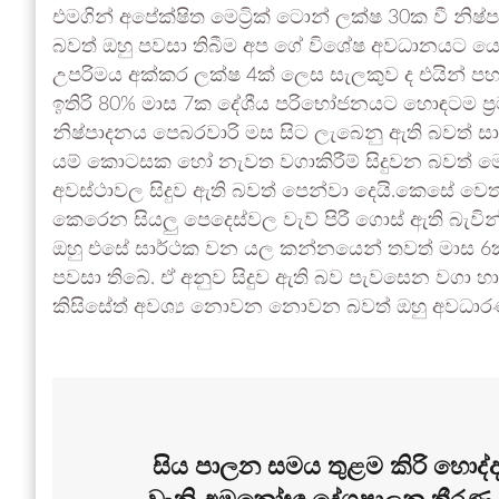
එමගින් අපේක්ෂිත මෙට්‍රික් ටොන් ලක්ෂ 30ක වී න
බවත් ඔහු පවසා තිබීම අප ගේ විශේෂ අවධානයට යො
උපරිමය අක්කර ලක්ෂ 4ක් ලෙස සැලකුව ද එයින් ප
ඉතිරි 80% මාස 7ක දේශීය පරිභෝජනයට හොඳටම ප්‍
නිෂ්පාදනය පෙබරවාරි මස සිට ලැබෙනු ඇති බවත් සාමා
යම් කොටසක හෝ නැවත වගාකිරීම් සිදුවන බවත්
අවස්ථාවල සිදුව ඇති බවත් පෙන්වා දෙයි.කෙසේ වෙතත
කෙරෙන සියලු පෙදෙස්වල වැව් පිරී ගොස් ඇති බැ
ඔහු එසේ සාර්ථක වන යල කන්නයෙන් තවත් මාස 6ක 
පවසා තිබේ. ඒ අනුව සිදුව ඇති බව පැවසෙන වගා 
කිසිසේත් අවශ්‍ය නොවන නොවන බවත් ඔහු අවධාර
සිය පාලන සමය තුළම කිරි හොද්දට