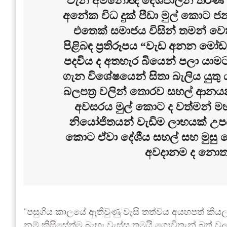
වැනි අමනෝඥ දේශපාලන තීරණ මුල
අනේක විධ දුක් පීඩා මුල් කොට ජ
එතෙක් සමාජය විසින් තමන් වෙ
පිළිබඳ ප්‍රතිරූපය “වැඩ අනන ම
පදවිය ද අතහැර බියෙන් පලා යාමට
ගැන විශේෂයෙන් සිතා බැලිය යුත
බලපත්‍ර වලින් තොරව සහල් ආනයන
අවසරය මුල් කොට ද වත්මන් මහ
නියෝජිතයන් වැඩිම ලාභයක් උ
කොට ඒවා දේශීය සහල් සහ මුසු 
අවදානම ද නොත
“පසුගිය කාලයේ ඇතිවුණු වැසි තත්වය අයහපත් කි
නම් කිසිසේත්ම බැහැ.වැස්ස තමයි ගොවිතැන් බත් වලට 