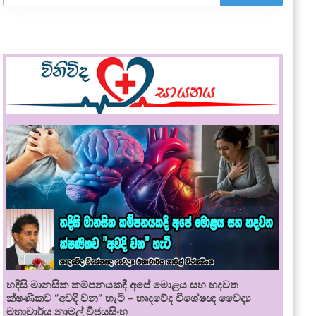
හදිසි මානසික කම්පනයකදී අපේ මොළය සහ හදවත
ක්ෂණිකව “අවදි වන” හැටි – හෘදවේද විශේෂඥ වෛද්‍ය
මහාචාර්ය නාමල් විජයසිංහ