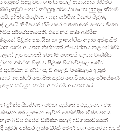
ය හමුවේ සිදුවූ වගා හානිය සහල් ආනයනය කිරීමට
ෑකඩුව ගොවි කටයුතු පර්යේෂණ හා පුහුණු කිරීමේ
. දුමින්ද ප්‍රියදර්ශන යනු ආර්ථික විද්‍යාව පිළිබඳ
ාද් උපාධි කිහිපයක් හිමි වසර ගණනාවක් මෙරට ජීවන
්තිමය පර්යේෂකයෙකි. එමෙන්ම කෘෂි ආර්ථික
න් පිළිබඳ න්‍යායික හා ප්‍රායෝගික දැනුම් අත්දැකීම්
්‍රධාන රාජ්‍ය ආයතන කිහිපයක් නියෝජනය කළ ජ්‍යේෂ්ඨ
්ඩලයේ උප සභාපති මෙන්ම සභාපති ලෙසද වෘත්තීය
ර්ශන ආර්ථික විද්‍යාව පිළිබඳ විශ්වවිද්‍යාල බාහිර
 ප්‍රවර්ධන මණ්ඩලය, වී අලෙවි මණ්ඩලය ඇතුළු
ු දැනට හෙක්ටර් කොබ්බෑකඩුව ගොවිකටයුතු පර්යේෂණ
යෙකු ලෙස කටයුතු කරන අතර එම ආයතනයේ
් දුමින්ද ප්‍රියදර්ශන පවසා ඇත්තේ ද එළැඹෙන මහ
ිෂ්පාදනයක් ලැබෙන බැවින් අපේක්ෂිත නිෂ්පාදනය
ැති බවයි.එසේම වාර්ෂික සහල් අවශ්‍යතාවයෙන්
ී කුඹුරු අක්කර ලක්ෂ 20ක් පමණ වගා කෙරෙන බවත්