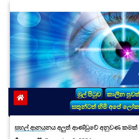
Skip
to
content
vinivida.lk
මුල් පිටුව
කාලීන පුවත
සතුන්ටත් හිමි අපේ ලෝ
සහල් ආනයනය අලුත් ආණ්ඩුවේ අනුවණ කමක් 