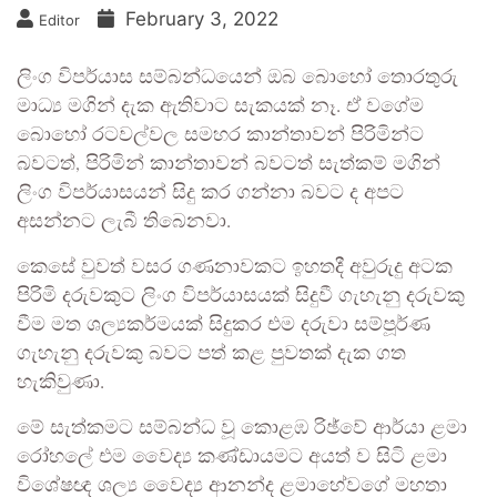
February 3, 2022
Editor
ලිංග විපර්යාස සම්බන්ධයෙන් ඔබ බොහෝ තොරතුරු
මාධ්‍ය මගින් දැක ඇතිවාට සැකයක් නෑ. ඒ වගේම
බොහෝ රටවල්වල සමහර කාන්තාවන් පිරිමින්ට
බවටත්, පිරිමින් කාන්තාවන් බවටත් සැත්කම් මගින්
ලිංග විපර්යාසයන් සිදු කර ගන්නා බවට ද අපට
අසන්නට ලැබී තිබෙනවා.
කෙසේ වුවත් වසර ගණනාවකට ඉහතදී අවුරුදු අටක
පිරිමි දරුවකුට ලිංග විපර්යාසයක් සිදුවී ගැහැනු දරුවකු
වීම මත ශල්‍යකර්මයක් සිදුකර එම දරුවා සම්පූර්ණ
ගැහැනු දරුවකු බවට පත් කළ පුවතක් දැක ගත
හැකිවුණා.
මේ සැත්කමට සම්බන්ධ වූ කොළඹ රිඡ්වේ ආර්යා ළමා
රෝහලේ එම වෛද්‍ය කණ්ඩායමට අයත් ව සිටි ළමා
විශේෂඥ ශල්‍ය වෛද්‍ය ආනන්ද ළමාහේවගේ මහතා