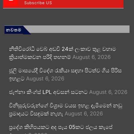
Subscribe US
නවතම
නීතිවිරෝධී වෙබ් අඩවි 24ක් ලංකාව තුළ වහාම
ක්‍රියාත්මකවන පරිදි තහනම්
August 6, 2026
ජූලි මාසයේදී විදේශ රැකියා සඳහා පිටත්ව ගිය පිරිස
ඉහළට
August 6, 2026
ජැෆ්නා කිංග්ස් LPL අවසන් සටනට
August 6, 2026
විනිසුරුවරුන්ගේ විශ්‍රාම වයස ඉහළ දැමීමෙන් නඩු
ප්‍රමාදයට විසඳුමක් නැහැ
August 6, 2026
ප්‍රදේශ කිහිපයකට අද පැය 05කට ජලය කැපේ