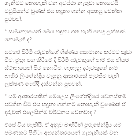
ගැනීමට නොහැකි වන අවස්ථා නැතුවා නොවෙයි.
මවුපියන්ට වුණත් එය හඳුනා ගන්න අපහසු වෙන්න
පුළුවන්.
* සාමාන්‍යයෙන් මෙය හඳුනා ගත හැකි පොදු ලක්ෂණ
නොමැති ද?
සමහර පිරිමි දරුවන්ගේ ශිෂ්ණය අසාමාන්‍ය තරමට කුඩා
වීම, මුත්‍රා පහ කිරීමේ දී පිරිමි දරුවකුගේ නම් එය නියම
ස්ථානයෙන් පිට නොවීම, ගැහැනු දරුවකුගේ නම්
බාහිර ලිංගේන්ද්‍රිය වැසුනු ආකාරයක් පැවතීම වැනි
ලක්ෂණ මෙහිදී දක්වන්න පුළුවන්.
* යම් ආකාරයකින් මෙලෙස ලිංගේන්ද්‍රියේ වෙනස්කම්
පවතින විට එය හඳුනා ගන්නට නොහැකි වුණොත් ඒ
දරුවන් එලෙසින්ම වර්ධනය වෙනවාද ?
එසේ විය හැකියි. ඒ අනුව බාහිරින් පුරුෂේන්ද්‍රිය යම්
පමණකට පිහිටා අභ්‍යන්තරයෙන් ගැහැනියක් වන