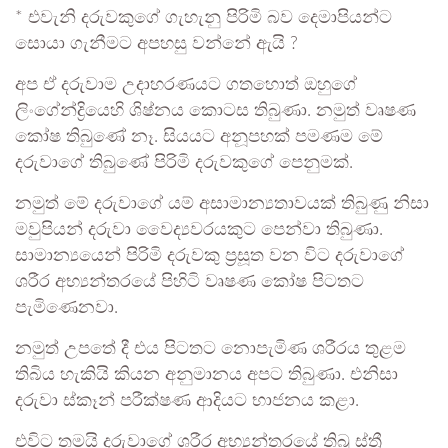
* එවැනි දරුවකුගේ ගැහැනු පිරිමි බව දෙමාපියන්ට
සොයා ගැනීමට අපහසු වන්නේ ඇයි ?
අප ඒ දරුවාම උදාහරණයට ගතහොත් ඔහුගේ
ලිංගේන්ද්‍රියෙහි ශිෂ්නය කොටස තිබුණා. නමුත් වෘෂණ
කෝෂ තිබුණේ නෑ. සියයට අනූපහක් පමණම මේ
දරුවාගේ තිබුණේ පිරිමි දරුවකුගේ පෙනුමක්.
නමුත් මේ දරුවාගේ යම් අසාමාන්‍යතාවයක් තිබුණු නිසා
මවුපියන් දරුවා වෛද්‍යවරයකුට පෙන්වා තිබුණා.
සාමාන්‍යයෙන් පිරිමි දරුවකු ප්‍රසූත වන විට දරුවාගේ
ශරීර අභ්‍යන්තරයේ පිහිටි වෘෂණ කෝෂ පිටතට
පැමිණෙනවා.
නමුත් උපතේ දී එය පිටතට නොපැමිණ ශරීරය තුළම
තිබිය හැකියි කියන අනුමානය අපට තිබුණා. එනිසා
දරුවා ස්කෑන් පරීක්ෂණ ආදියට භාජනය කළා.
එවිට තමයි දරුවාගේ ශරීර අභ්‍යන්තරයේ තිබූ ස්ත්‍රී