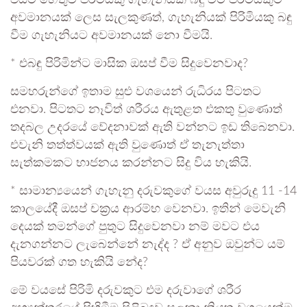
එයට හේතුව පිරිමියකු ගැහැනියක බඳු වීම පිරිමියකුට
අවමානයක් ලෙස සැලකුණත්, ගැහැනියක් පිරිමියකු බඳු
වීම ගැහැනියට අවමානයක් නො වීමයි.
* එබඳු පිරිමින්ට මාසික ඔසප් වීම සිදුවෙනවාද?
සමහරුන්ගේ ඉතාම සුළු වශයෙන් රුධිරය පිටතට
එනවා. පිටතට නෑවිත් ශරීරය ඇතුළත එකතු වුණොත්
තදබල උදරයේ වේදනාවක් ඇති වන්නට ඉඩ තිබෙනවා.
එවැනි තත්ත්වයක් ඇති වුණොත් ඒ තැනැත්තා
සැත්කමකට භාජනය කරන්නට සිදු විය හැකියි.
* සාමාන්‍යයෙන් ගැහැනු දරුවකුගේ වයස අවුරුදු 11 -14
කාලයේදී ඔසප් චක්‍රය ආරම්භ වෙනවා. ඉතින් මෙවැනි
දෙයක් තමන්ගේ පුතුට සිදුවෙනවා නම් මවට එය
දැනගන්නට ලැබෙන්නේ නැද්ද ? ඒ අනුව ඔවුන්ට යම්
පියවරක් ගත හැකියි නේද?
මේ වයසේ පිරිමි දරුවකුට එම දරුවාගේ ශරීර