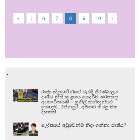
«
‹
6
7
8
9
10
›
.
රාජ්‍ය නිලධාරීන්ගේ වැරදි තීරණවලට
දණ්ඩ නීති සංග්‍රහය යෙදවීම බරපතල
අවභාවිතයකි – සුනිල් කන්නන්ගර
කොළඹ, රත්නපුර, අම්පාර හිටපු මහ
දිසාපති
ලෝකයේ අඩුවෙන්ම නිදා ගන්නා ජාතිය?