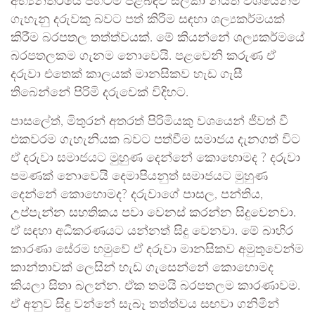
අභ්‍යන්තරයේ පිහිටීම පිළිබඳව සලකා නියත වශයෙන්ම
ගැහැනු දරුවකු බවට පත් කිරීම සඳහා ශල්‍යකර්මයක්
කිරීම බරපතල තත්ත්වයක්. මේ කියන්නේ ශල්‍යකර්මයේ
බරපතලකම ගැනම නොවෙයි. පළවෙනි කරුණ ඒ
දරුවා එතෙක් කාලයක් මානසිකව හැඩ ගැසී
තිබෙන්නේ පිරිමි දරුවෙක් විදිහට.
පාසලේත්, මිතුරන් අතරත් පිරිමියකු වශයෙන් ජීවත් වී
එකවරම ගැහැනියක බවට පත්වීම සමාජය දැනගත් විට
ඒ දරුවා සමාජයට මුහුණ දෙන්නේ කොහොමද ? දරුවා
පමණක් නොවෙයි දෙමාපියනුත් සමාජයට මුහුණ
දෙන්නේ කොහොමද? දරුවාගේ පාසල, පන්තිය,
උප්පැන්න සහතිකය පවා වෙනස් කරන්න සිදුවෙනවා.
ඒ සඳහා අධිකරණයට යන්නත් සිදු වෙනවා. මේ බාහිර
කාරණා සේරම හමුවේ ඒ දරුවා මානසිකව අමුතුවෙන්ම
කාන්තාවක් ලෙසින් හැඩ ගැසෙන්නේ කොහොමද
කියලා සිතා බලන්න. ඒක තමයි බරපතලම කාරණාවම.
ඒ අනුව සිදු වන්නේ සැබෑ තත්ත්වය සඟවා ගනිමින්