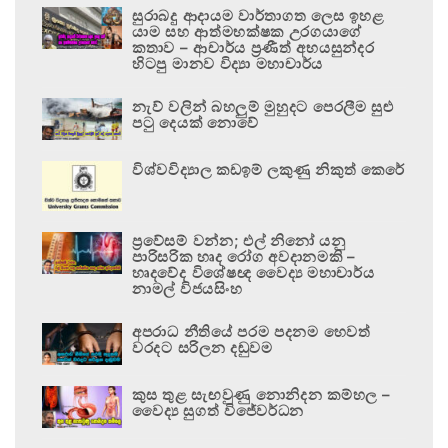
සුරාබදු ආදායම වාර්තාගත ලෙස ඉහළ
යාම සහ ආත්මභක්ෂක උරගයාගේ
කතාව – ආචාර්ය ප්‍රණීත් අභයසුන්දර
හිටපු මානව විද්‍යා මහාචාර්ය
නැව් වලින් බහලුම් මුහුදට පෙරලීම සුළු
පටු දෙයක් නොවේ
විශ්වවිද්‍යාල කඩඉම් ලකුණු නිකුත් කෙරේ
ප්‍රවේසම් වන්න; එල් නිනෝ යනු
පාරිසරික හෘද රෝග අවදානමකි –
හෘදවේද විශේෂඥ වෛද්‍ය මහාචාර්ය
නාමල් විජයසිංහ
අපරාධ නීතියේ පරම පදනම හෙවත්
වරදට සරිලන දඬුවම
කුස තුළ සැඟවුණු නොනිදන කම්හල –
වෛද්‍ය සුගත් විජේවර්ධන