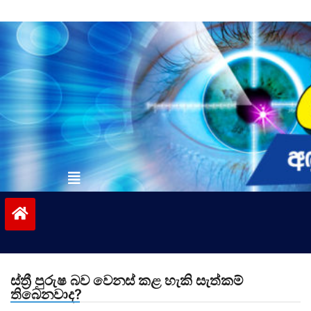
Skip
to
content
vinivida.lk
ස්ත්‍රී පුරුෂ බව වෙනස් කළ හැකි සැත්කම්
තිබෙනවාද?