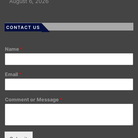
August 6, 2026
CONTACT US
Name
*
Email
*
Comment or Message
*