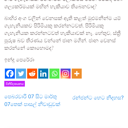
ශල්‍යකර්මයක් මඟින් හැකියාව තිබෙනවාද?
බාහිර අංග වලින් වෙනසක් ඇති කළත් මුළුමනින්ම යම්
ගැහැනියකව පිරිමියකු කරන්නටවත්, පිරිමියකු
ගැහැනියක කරන්නටවත් හැකියාවක් නෑ. හේතුව, ස්ත්‍රී
පුරුෂ බව තීරණය වන්නේ ජාන මගින්. ජාන වෙනස්
කරන්නේ කොහොමද?
ඉන්දු පෙරේරා
විනිවිද සායනය
පෙබරවාරි 07 සිට මාර්තු
රන්ජන්ට හෙට නිදහස?
07තෙක් පාසල් නිවාඩුවක්