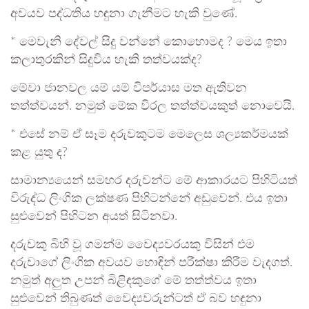
අවයව පද්ධතිය හඳුනා ගැනීමට හැකි වුණේ.
* මෙවැනි දේවල් සිදු වන්නේ කොහොමද ? මෙය ඉතා
කලාතුරකින් සිදුවිය හැකි තත්වයක්ද?
මේවා ජානවල යම් යම් විපර්යාස මත ඇතිවන
තත්ත්වයන්. නමුත් මේක විරල තත්ත්වයකුත් නොවෙයි.
* එසේ නම් ඒ සෑම දරුවකුටම මෙලෙස ශල්‍යකර්මයක්
කළ යුතු ද?
සාමාන්‍යයෙන් සමහර දරුවන්ට මේ ආකාරයට පිහිටියත්
විරුද්ධ ලිංගික ලක්ෂණ පිහිටන්නේ අඩුවෙන්. එය ඉතා
සුළුවෙන් පිහිටන අයත් සිටිනවා.
දරුවකු බිහි වූ ගමන්ම වෛද්‍යවරයකු විසින් එම
දරුවාගේ ලිංගික අවයව හොඳින් පරීක්ෂා කිරීම වැදගත්.
නමුත් අලුත උපන් බිළිඳකුගේ මේ තත්ත්වය ඉතා
සුළුවෙන් තිබුණත් වෛද්‍යවරුන්ටත් ඒ බව හඳුනා