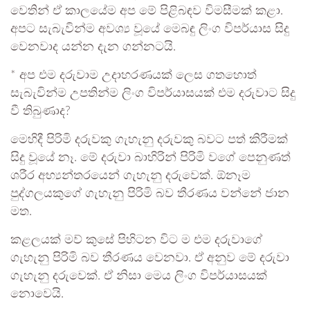
වෙතින් ඒ කාලයේම අප මේ පිළිබඳව විමසීමක් කළා.
අපට සැබැවින්ම අවශ්‍ය වූයේ මෙබඳු ලිංග විපර්යාස සිදු
වෙනවාද යන්න දැන ගන්නටයි.
* අප එම දරුවාම උදාහරණයක් ලෙස ගතහොත්
සැබැවින්ම උපතින්ම ලිංග විපර්යාසයක් එම දරුවාට සිදු
වී තිබුණාද?
මෙහිදී පිරිමි දරුවකු ගැහැනු දරුවකු බවට පත් කිරීමක්
සිදු වූයේ නෑ. මේ දරුවා බාහිරින් පිරිමි වගේ පෙනුණත්
ශරීර අභ්‍යන්තරයෙන් ගැහැනු දරුවෙක්. ඕනෑම
පුද්ගලයකුගේ ගැහැනු පිරිමි බව තීරණය වන්නේ ජාන
මත.
කළලයක් මව් කුසේ පිහිටන විට ම එම දරුවාගේ
ගැහැනු පිරිමි බව තීරණය වෙනවා. ඒ අනුව මේ දරුවා
ගැහැනු දරුවෙක්. ඒ නිසා මෙය ලිංග විපර්යාසයක්
නොවෙයි.