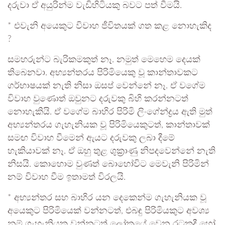
දරුවා ඒ අයුරින්ම වැඩිහිටියකු බවට පත් වීමයි.
* එවැනි අයෙකුට විවාහ ජීවිතයක් ගත කළ නොහැකිද
?
සමහරුන්ට බැරිකමකුත් නෑ. නමුත් මෙහෙම දෙයක්
තිබෙනවා. අභ්‍යන්තරය පිරිමියෙකු වූ කාන්තාවකට
ගර්භාෂයක් නැති නිසා ඔසප් වෙන්නේ නෑ. ඒ වගේම
විවාහ වුණොත් ඔවුනට දරුවකු බිහි කරන්නටත්
නොහැකියි. ඒ වගේම බාහිර පිරිමි ලිංගේන්ද්‍රය ඇති මුත්
අභ්‍යන්තරය ගැහැනියක වූ පිරිමියෙකුටත්, කාන්තාවක්
සමඟ විවාහ වීමෙන් ඇයට දරුවකු ලබා දීමේ
හැකියාවක් නෑ. ඒ ඔහු තුළ ශුක්‍රාණු නිපදවෙන්නේ නැති
නිසයි. කොහොම වුණත් බොහෝවිට මෙවැනි පිරිමින්
නම් විවාහ වීම ඉතාමත් විරලයි.
* අභ්‍යන්තර සහ බාහිර යන දෙකෙන්ම ගැහැනියක වූ
අයෙකුට පිරිමියෙක් වන්නටත්, එබඳු පිරිමියකුට අවශ්‍ය
නම් ගැහැනියක වන්නටත් ලෝකයේ වෙන රටකදී හෝ