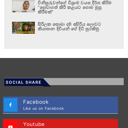
විනිසුරුවන්ගේ විශ්‍රාම වයස දීර්ඝ කිරීම
“දොවාගත් කිරි කළයට ගොම මුසු
කිරීමක්”
සිරිලක සොබා දම් අසිරිය ලොවට
කියාපාන දිවියන් ගේ දිවි සුරකිමු
SOCIAL SHARE
Facebook
Like us on Facebook
Youtube