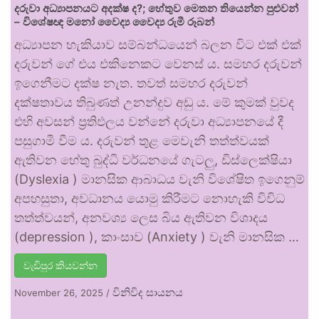
දරුවා අධ්‍යාපනයට අදක්ෂ ද?; හේතුව මෙතන තියෙන්න පුළුවන්
– විශේෂඥ මනෝ වෛද්‍ය වෛද්‍ය රුමී රූබන්
අධ්‍යාපන හැකියාව සම්බන්ධයෙන් බලන විට එක් එක්
දරුවන් ගේ එය එකිනෙකට වෙනස් ය. සමහර දරුවන්
ඉගෙනීමට දක්ෂ නැත. තවත් සමහර දරුවන්
දක්ෂතාවය තිබුණත් උනන්දුව අඩු ය. මේ කුමක් වුවද
එහි අවසන් ප්‍රතිඵලය වන්නේ දරුවා අධ්‍යාපනයේ දී
පසුගාමී වීම ය. දරුවන් තුළ මෙවැනි තත්ත්වයක්
ඇතිවන හේතු බුද්ධි වර්ධනයේ ගැටලු, ඩිස්ලෙක්ෂියා
(Dyslexia ) මානසික ආබාධය වැනි විශේෂිත ඉගෙනුම්
අපහසුතා, අවධානය යොමු කිරීමට නොහැකි විවිධ
තත්ත්වයන්, අනවශ්‍ය ලෙස බිය ඇතිවන විශාදය
(depression ), කාංසාව (Anxiety ) වැනි මානසික …
වැඩිපුර කියවන්න
විනිවිද සායනය
November 26, 2025
/