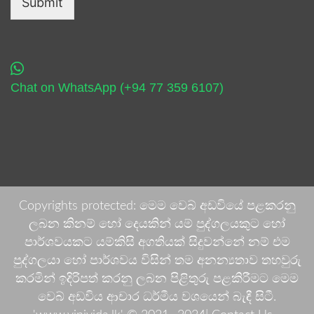
Submit
Chat on WhatsApp (+94 77 359 6107)
Copyrights protected: මෙම වෙබ් අඩවියේ පළකරනු
ලබන කිනම් හෝ දෙයකින් යම් පුද්ගලයකුට හෝ
පාර්ශවයකට යම්කිසි අගතියක් සිදුවන්නේ නම් එම
පුද්ගලයා හෝ පාර්ශවය විසින් තම අනන්‍යතාව තහවුරු
කරමින් ඉදිරිපත් කරනු ලබන පිළිතුරු පළකිරීමට මෙම
වෙබ් අඩවිය ආචාර ධර්මීය වශයෙන් බැඳී සිටී.