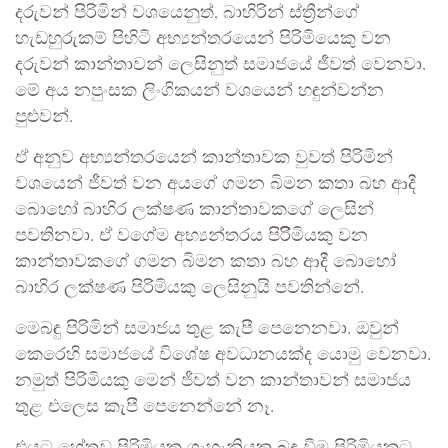
දරුවන් පිරිමින් වශයෙනුත්, බාහිරින් ස්ත්‍රීන්ගේ
හැඩහුරුකම් පිහිටි අභ්‍යන්තරයෙන් පිරිමියෙකු වන
දරුවන් කාන්තාවන් ලෙසිනුත් සමාජයේ ජීවත් වෙනවා.
මේ අය නපුංසක ලිංගිකයන් වශයෙන් හඳුන්වන්න
පුළුවන්.
ඒ අනුව අභ්‍යන්තරයෙන් කාන්තාවක වුවත් පිරිමින්
වශයෙන් ජීවත් වන අයගේ ගමන බිමන කතා බහ ආදී
බොහෝ බාහිර ලක්ෂණ කාන්තාවකගේ ලෙසින්
පවතිනවා. ඒ වගේම අභ්‍යන්තරය පිරිිමියකු වන
කාන්තාවකගේ ගමන බිමන කතා බහ ආදී බොහෝ
බාහිර ලක්ෂණ පිරිමියකු ලෙසිනුයි පවතින්නේ.
මෙබඳු පිරිමින් සමාජය තුළ කැපී පෙනෙනවා. ඔවුන්
කෙරෙහි සමාජයේ විශේෂ අවධානයක්ද යොමු වෙනවා.
නමුත් පිරිමියකු මෙන් ජීවත් වන කාන්තාවන් සමාජය
තුළ එලෙස කැපී පෙනෙන්නේ නෑ.