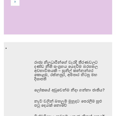
»
.
රාජ්‍ය නිලධාරීන්ගේ වැරදි තීරණවලට
දණ්ඩ නීති සංග්‍රහය යෙදවීම බරපතල
අවභාවිතයකි – සුනිල් කන්නන්ගර
කොළඹ, රත්නපුර, අම්පාර හිටපු මහ
දිසාපති
ලෝකයේ අඩුවෙන්ම නිදා ගන්නා ජාතිය?
නැව් වලින් බහලුම් මුහුදට පෙරලීම සුළු
පටු දෙයක් නොවේ