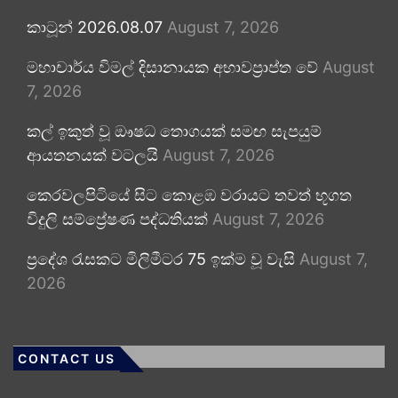
කාටූන් 2026.08.07
August 7, 2026
මහාචාර්ය විමල් දිසානායක අභාවප්‍රාප්ත වේ
August
7, 2026
කල් ඉකුත් වූ ඖෂධ තොගයක් සමඟ සැපයුම්
ආයතනයක් වටලයි
August 7, 2026
කෙරවලපිටියේ සිට කොළඹ වරායට තවත් භූගත
විදුලි සම්ප්‍රේෂණ පද්ධතියක්
August 7, 2026
ප්‍රදේශ රැසකට මිලිමීටර 75 ඉක්ම වූ වැසි
August 7,
2026
CONTACT US