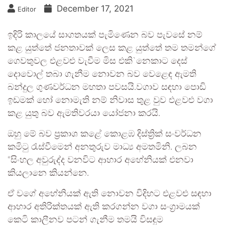
December 17, 2021
Editor
ඉදිරි කාලයේ සාගතයක් පැමිණෙන බව පැවසේ නම්
කළ යුත්තේ ජනතාවක් ලෙස කළ යුත්තේ තම තමන්ගේ
ගෙවතුවල එළවළු වැවීම මිස එකි`නෙකාට දෙස්
දොවොල් තබා ගැනීම නොවන බව වෙළෙඳ ඇමති
බන්දුල ගුණවර්ධන මහතා පවසයි.වගාව සඳහා පොඩි
ඉඩමක් හෝ නොමැති නම් නිවාස තුළ වුව එළවළු වගා
කළ යුතු බව ඇමතිවරයා යෝජනා කරයි.
ඔහු මේ බව ප්‍රකාශ කළේ කොළඹ දිස්ත්‍රික් සංවර්ධන
කමිටු රැස්වීමෙන් අනතුරුව මාධ්‍ය අමතමිනි. ලබන
“සිංහල අවුරුද්ද වනවිට ආහාර අහේනියක් එනවා
කියලානෙ කියන්නෙ.
ඒ වගේ අහේනියක් ඇති නොවන විදිහට එළවළු සඳහා
ආහාර අතිරික්තයක් ඇති කරගන්න වගා සංග්‍රාමයක්
කෙටි කාලීනව පටන් ගැනීම තමයි විසඳුම