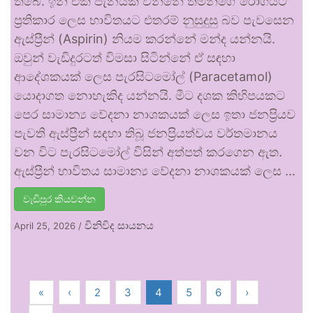
තිබේ. ඉන් එක් පැනයක් වන්නේ තමන්ගේ රෝගයට
ප්‍රතිකාර ලෙස භාවිතයට එතරම් නුසුදුසු බව පැවසෙන
ඇස්ප්‍රීන් (Aspirin) නියම කරන්නේ මන්ද යන්නයි.
ඔවුන් වැඩිදුරටත් විමසා සිටින්නේ ඒ සඳහා
ආදේශකයක් ලෙස පැරසිටමෝල් (Paracetamol)
යොදාගත නොහැකිද යන්නයි. මීට දශක කිහිපයකට
පෙර සාමාන්‍ය වේදනා නාශකයක් ලෙස ඉතා ජනප්‍රියව
පැවති ඇස්ප්‍රීන් සඳහා තිබූ ජනප්‍රියත්වය වර්තමානය
වන විට පැරසිටමෝල් විසින් අත්පත් කරගෙන ඇත.
ඇස්ප්‍රීන් භාවිතය සාමාන්‍ය වේදනා නාශකයක් ලෙස …
වැඩිපුර කියවන්න
විනිවිද සායනය
April 25, 2026
/
«
‹
2
3
4
5
6
›