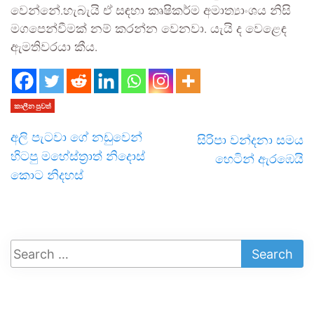
වෙන්නේ.හැබැයි ඒ සඳහා කෘෂිකර්ම අමාත්‍යාංශය නිසි
මගපෙන්වීමක් නම් කරන්න වෙනවා. යැයි ද වෙළෙඳ
ඇමතිවරයා කීය.
කාලීන පුවත්
අලි පැටවා ගේ නඩුවෙන්
සිරිපා වන්දනා සමය
හිටපු මහේස්ත්‍රාත් නිදොස්
හෙටින් ඇරඹෙයි
කොට නිදහස්