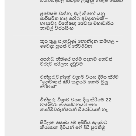
විශ්වවිද්‍යාල කඩඉම් ලකුණු නිකුත් කෙරේ
ප්‍රවේසම් වන්න; එල් නිනෝ යනු
පාරිසරික හෘද රෝග අවදානමකි –
හෘදවේද විශේෂඥ වෛද්‍ය මහාචාර්ය
නාමල් විජයසිංහ
කුස තුළ සැඟවුණු නොනිදන කම්හල –
වෛද්‍ය සුගත් විජේවර්ධන
අපරාධ නීතියේ පරම පදනම හෙවත්
වරදට සරිලන දඬුවම
විනිසුරුවන්ගේ විශ්‍රාම වයස දීර්ඝ කිරීම
“දොවාගත් කිරි කළයට ගොම මුසු
කිරීමක්”
විනිසුරු විශ්‍රාම වයස දිගු කිරීමේ 22
ව්‍යවස්ථා සංශෝධනයට මහා
නාහිමිවරුන්ගෙන් විරෝධයක් නෑ
සිරිලක සොබා දම් අසිරිය ලොවට
කියාපාන දිවියන් ගේ දිවි සුරකිමු