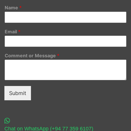
Name
*
Email
*
Comment or Message
*
Submit
Chat on WhatsApp (+94 77 359 6107)