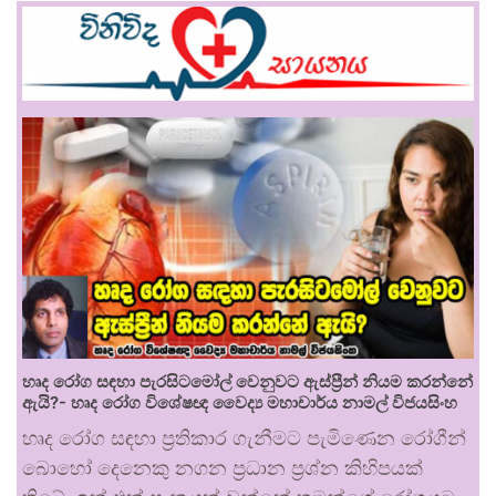
හෘද රෝග සඳහා පැරසිටමෝල් වෙනුවට ඇස්ප්‍රීන් නියම කරන්නේ
ඇයි?- හෘද රෝග විශේෂඥ වෛද්‍ය මහාචාර්ය නාමල් විජයසිංහ
හෘද රෝග සඳහා ප්‍රතිකාර ගැනීමට පැමිණෙන රෝගීන්
බොහෝ දෙනෙකු නගන ප්‍රධාන ප්‍රශ්න කිහිපයක්