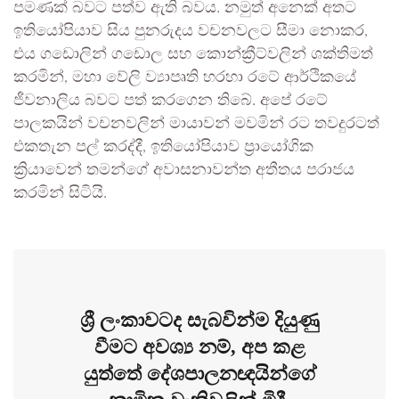
පමණක් බවට පත්ව ඇති බවය. නමුත් අනෙක් අතට
ඉතියෝපියාව සිය පුනරුදය වචනවලට සීමා නොකර,
එය ගඩොලින් ගඩොල සහ කොන්ක්‍රීට්වලින් ශක්තිමත්
කරමින්, මහා වේලි ව්‍යාපෘති හරහා රටේ ආර්ථිකයේ
ජීවනාලිය බවට පත් කරගෙන තිබේ. අපේ රටේ
පාලකයින් වචනවලින් මායාවන් මවමින් රට තවදුරටත්
එකතැන පල් කරද්දී, ඉතියෝපියාව ප්‍රායෝගික
ක්‍රියාවෙන් තමන්ගේ අවාසනාවන්ත අතීතය පරාජය
කරමින් සිටියි.
ශ්‍රී ලංකාවටද සැබවින්ම දියුණු
වීමට අවශ්‍ය නම්, අප කළ
යුත්තේ දේශපාලනඥයින්ගේ