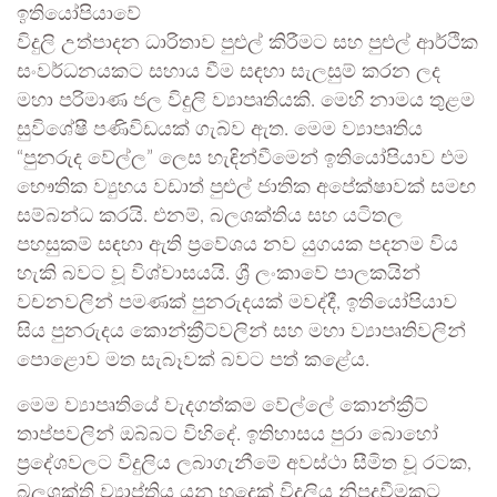
ඉතියෝපියාවේ
විදුලි උත්පාදන ධාරිතාව පුළුල් කිරීමට සහ පුළුල් ආර්ථික
සංවර්ධනයකට සහාය වීම සඳහා සැලසුම් කරන ලද
මහා පරිමාණ ජල විදුලි ව්‍යාපෘතියකි. මෙහි නාමය තුළම
සුවිශේෂී පණිවිඩයක් ගැබ්ව ඇත. මෙම ව්‍යාපෘතිය
“පුනරුද වේල්ල” ලෙස හැඳින්වීමෙන් ඉතියෝපියාව එම
භෞතික ව්‍යුහය වඩාත් පුළුල් ජාතික අපේක්ෂාවක් සමඟ
සම්බන්ධ කරයි. එනම්, බලශක්තිය සහ යටිතල
පහසුකම් සඳහා ඇති ප්‍රවේශය නව යුගයක පදනම විය
හැකි බවට වූ විශ්වාසයයි. ශ්‍රී ලංකාවේ පාලකයින්
වචනවලින් පමණක් පුනරුදයක් මවද්දී, ඉතියෝපියාව
සිය පුනරුදය කොන්ක්‍රීට්වලින් සහ මහා ව්‍යාපෘතිවලින්
පොළොව මත සැබෑවක් බවට පත් කළේය.
මෙම ව්‍යාපෘතියේ වැදගත්කම වේල්ලේ කොන්ක්‍රීට්
තාප්පවලින් ඔබ්බට විහිදේ. ඉතිහාසය පුරා බොහෝ
ප්‍රදේශවලට විදුලිය ලබාගැනීමේ අවස්ථා සීමිත වූ රටක,
බලශක්ති ව්‍යාප්තිය යනු හුදෙක් විදුලිය නිපදවීමකට