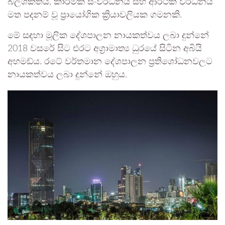
බලශක්තිය, කාර්මික සංවර්ධනය සහ ආර්ථික වර්ධනය
මත පදනම් වූ ප්‍රායෝගික ක්‍රියාවලියක ගමනකි.
මේ සඳහා මූලික දේශපාලන නායකත්වය ලබා දුන්නේ
2018 වසරේ සිට එරට අග්‍රාමාත්‍ය ධුරයේ සිටින අබියි
අහමඩ්ය. රටේ වර්තමාන දේශපාලන ප්‍රතිශෝධනවලට
නායකත්වය ලබා දුන්නේ ඔහුය.