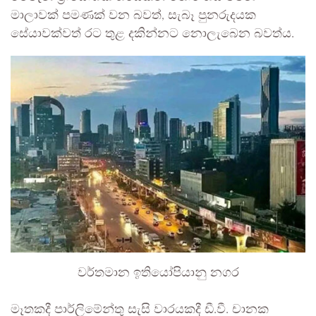
මාලාවක් පමණක් වන බවත්, සැබෑ පුනරුදයක
සේයාවක්වත් රට තුළ දකින්නට නොලැබෙන බවත්ය.
වර්තමාන ඉතියෝපියානු නගර
මෑතකදී පාර්ලිමේන්තු සැසි වාරයකදී ඩී.වී. චානක