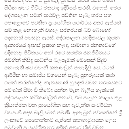
කොටස්ද රට නව පුනරුද යුගයක් වෙත පියනගමින්
සිටින බවට විවිධ මතවාද ඉදිරිපත් කරති. එහෙත්, මෙම
දේශපාලන සටන් පාඨවල පවතින සැබෑ හරය සහ
පොළොවේ පවතින ප්‍රායෝගික යථාර්ථය අතර ඇත්තේ
සම කළ නොහැකි විශාල පරතරයක් බව බොහෝ
දෙනෙක් පවසනු ඇසේ. දේශපාලන වේදිකාවල කුමන
ආකාරයේ අදහස් ප්‍රකාශ කළද, සාමාන්‍ය ජනතාවගේ
එදිනෙදා ජීවිතයට හෝ රටේ සමස්ත ජනජීවිතයට
එමඟින් කිසිදු සාධනීය බලපෑමක් මෙතෙක් සිදුව
නොමැති බව එවැනි කතාවලින් පැහැදිලි වේ. රටක්
ආර්ථික හා සමාජීය වශයෙන් සැබෑ පුනරුදයක් කරා
ගමන් කරන්නේද, නැතහොත් හුදෙක් වචන හරඹයකට
පමණක් සීමා වී තිබේද යන්න මැන බැලිය හැක්කේ
දේශපාලන කථිකාවලින් නොව, එම පාලන කාලය තුළ
ක්‍රියාත්මක වන ප්‍රායෝගික සහ දැවැන්ත සංවර්ධන
ව්‍යාපෘති දෙස බැලීමෙන් පමණි. ඇතැමුන් පවසන්නේ ශ්‍රී
ලංකාවේ පෙනෙන්නට ඇත්තේ කනගාටුදායක ලෙස
මෙවැනි ප්‍රායෝගික හරයකින් තොර හිස් වචන