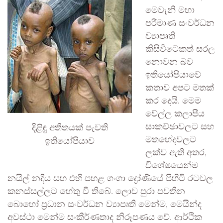
මෙවැනි මහා
පරිමාණ සංවර්ධන
ව්‍යාපෘති
කිසිවිටෙකත් සරල
නොවන බව
ඉතියෝපියාවේ
කතාව අපට මතක්
කර දෙයි. මෙම
වේල්ල කලාපීය
දිළිඳු අතීතයක් පැවති
සාකච්ඡාවලට සහ
ඉතියෝපියාව
මතභේදවලට
ලක්ව ඇති අතර,
විශේෂයෙන්ම
නයිල් නදිය සහ එහි පහළ ගංගා ද්‍රෝණියේ පිහිටි රටවල
කනස්සල්ලට හේතු වී තිබේ. ලොව පුරා පවතින
බොහෝ ප්‍රධාන සංවර්ධන ව්‍යාපෘති මෙන්ම, මෙයින්ද
අවස්ථා මෙන්ම සංකීර්ණතාද නිරූපණය වේ. ආර්ථික