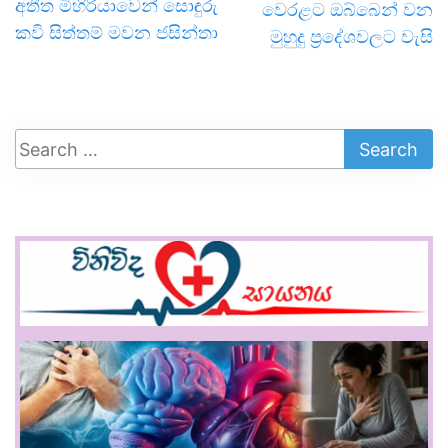
අතීත මිහිරියාවෙන් සොඳුරු
වෙරළට ඔබ්බෙන් වන
කවි සිත්තම් මවන ජසින්තා
මුහුදු ප්‍රදේශවලට වැසි