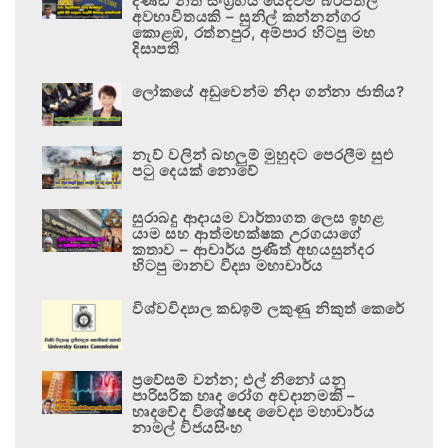
දණ්ඩ නීති සංග්‍රහය යෙදවීම බරපතල
අවභාවිතයකි – සුනිල් කන්නන්ගර
කොළඹ, රත්නපුර, අම්පාර හිටපු මහ
දිසාපති
ලෝකයේ අඩුවෙන්ම නිදා ගන්නා ජාතිය?
නැව් වලින් බහලුම් මුහුදට පෙරලීම සුළු
පටු දෙයක් නොවේ
සුරාබදු ආදායම වාර්තාගත ලෙස ඉහළ
යාම සහ ආත්මභක්ෂක උරගයාගේ
කතාව – ආචාර්ය ප්‍රණීත් අභයසුන්දර
හිටපු මානව විද්‍යා මහාචාර්ය
විශ්වවිද්‍යාල කඩඉම් ලකුණු නිකුත් කෙරේ
ප්‍රවේසම් වන්න; එල් නිනෝ යනු
පාරිසරික හෘද රෝග අවදානමකි –
හෘදවේද විශේෂඥ වෛද්‍ය මහාචාර්ය
නාමල් විජයසිංහ