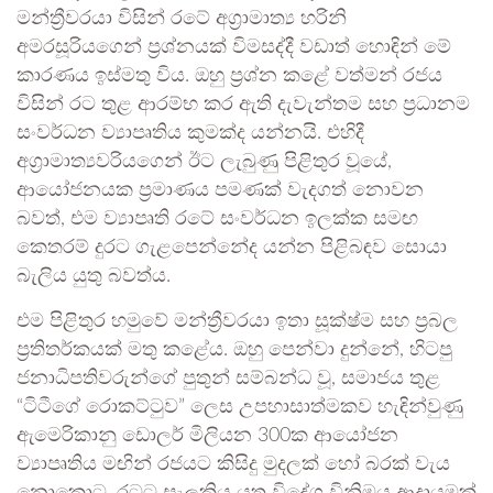
මන්ත්‍රීවරයා විසින් රටේ අග්‍රාමාත්‍ය හරිනි
අමරසූරියගෙන් ප්‍රශ්නයක් විමසද්දී වඩාත් හොඳින් මේ
කාරණය ඉස්මතු විය. ඔහු ප්‍රශ්න කළේ වත්මන් රජය
විසින් රට තුළ ආරම්භ කර ඇති දැවැන්තම සහ ප්‍රධානම
සංවර්ධන ව්‍යාපෘතිය කුමක්ද යන්නයි. එහිදී
අග්‍රාමාත්‍යවරියගෙන් ඊට ලැබුණු පිළිතුර වූයේ,
ආයෝජනයක ප්‍රමාණය පමණක් වැදගත් නොවන
බවත්, එම ව්‍යාපෘති රටේ සංවර්ධන ඉලක්ක සමඟ
කෙතරම් දුරට ගැළපෙන්නේද යන්න පිළිබඳව සොයා
බැලිය යුතු බවත්ය.
එම පිළිතුර හමුවේ මන්ත්‍රීවරයා ඉතා සූක්ෂ්ම සහ ප්‍රබල
ප්‍රතිතර්කයක් මතු කළේය. ඔහු පෙන්වා දුන්නේ, හිටපු
ජනාධිපතිවරුන්ගේ පුතුන් සම්බන්ධ වූ, සමාජය තුළ
“ටිටීගේ රොකට්ටුව” ලෙස උපහාසාත්මකව හැඳින්වුණු
ඇමෙරිකානු ඩොලර් මිලියන 300ක ආයෝජන
ව්‍යාපෘතිය මඟින් රජයට කිසිදු මුදලක් හෝ බරක් වැය