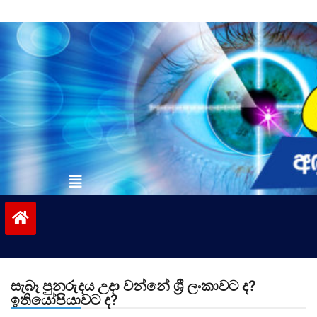
Skip
to
content
vinivida.lk
සැබෑ පුනරුදය උදා වන්නේ ශ්‍රී ලංකාවට ද?
ඉතියෝපියාවට ද?