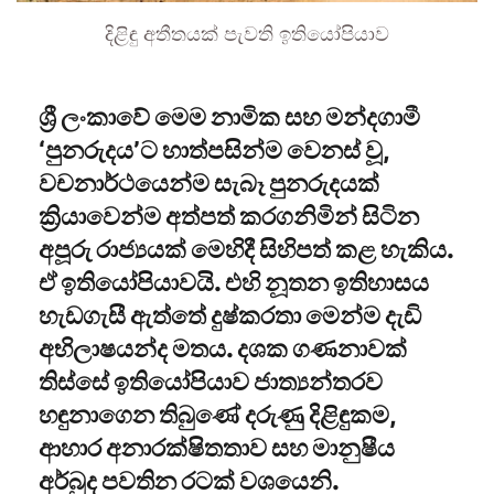
දිළිඳු අතීතයක් පැවති ඉතියෝපියාව
ශ්‍රී ලංකාවේ මෙම නාමික සහ මන්දගාමී
‘පුනරුදය’ට හාත්පසින්ම වෙනස් වූ,
වචනාර්ථයෙන්ම සැබෑ පුනරුදයක්
ක්‍රියාවෙන්ම අත්පත් කරගනිමින් සිටින
අපූරු රාජ්‍යයක් මෙහිදී සිහිපත් කළ හැකිය.
ඒ ඉතියෝපියාවයි. එහි නූතන ඉතිහාසය
හැඩගැසී ඇත්තේ දුෂ්කරතා මෙන්ම දැඩි
අභිලාෂයන්ද මතය. දශක ගණනාවක්
තිස්සේ ඉතියෝපියාව ජාත්‍යන්තරව
හඳුනාගෙන තිබුණේ දරුණු දිළිඳුකම,
ආහාර අනාරක්ෂිතතාව සහ මානුෂීය
අර්බුද පවතින රටක් වශයෙනි.