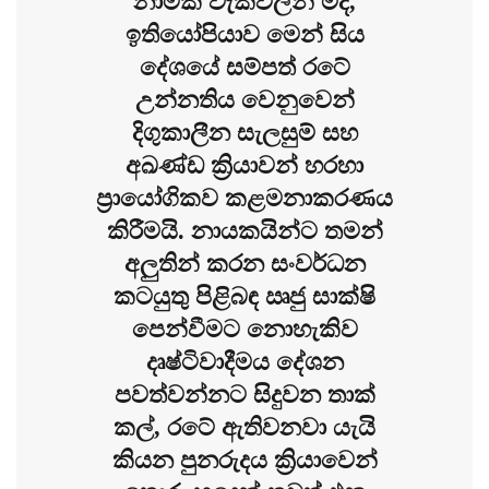
නාමික වැකිවලින් මිදී,
ඉතියෝපියාව මෙන් සිය
දේශයේ සම්පත් රටේ
උන්නතිය වෙනුවෙන්
දිගුකාලීන සැලසුම් සහ
අඛණ්ඩ ක්‍රියාවන් හරහා
ප්‍රායෝගිකව කළමනාකරණය
කිරීමයි. නායකයින්ට තමන්
අලුතින් කරන සංවර්ධන
කටයුතු පිළිබඳ ඍජු සාක්ෂි
පෙන්වීමට නොහැකිව
දෘෂ්ටිවාදීමය දේශන
පවත්වන්නට සිදුවන තාක්
කල්, රටේ ඇතිවනවා යැයි
කියන පුනරුදය ක්‍රියාවෙන්