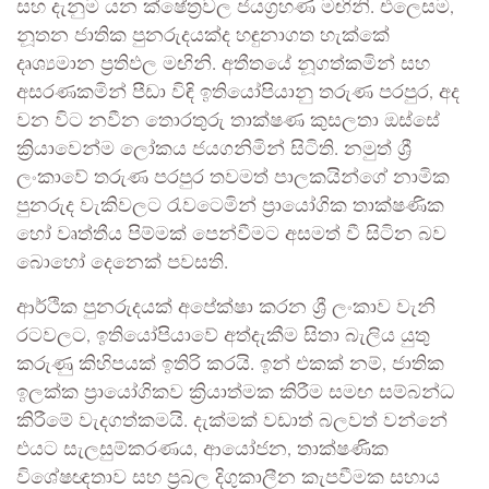
සහ දැනුම යන ක්ෂේත්‍රවල ජයග්‍රහණ මඟිනි. එලෙසම,
නූතන ජාතික පුනරුදයක්ද හඳුනාගත හැක්කේ
දෘශ්‍යමාන ප්‍රතිඵල මඟිනි. අතීතයේ නූගත්කමින් සහ
අසරණකමින් පීඩා විඳි ඉතියෝපියානු තරුණ පරපුර, අද
වන විට නවීන තොරතුරු තාක්ෂණ කුසලතා ඔස්සේ
ක්‍රියාවෙන්ම ලෝකය ජයගනිමින් සිටිති. නමුත් ශ්‍රී
ලංකාවේ තරුණ පරපුර තවමත් පාලකයින්ගේ නාමික
පුනරුද වැකිවලට රැවටෙමින් ප්‍රායෝගික තාක්ෂණික
හෝ වෘත්තීය පිම්මක් පෙන්වීමට අසමත් වී සිටින බව
බොහෝ දෙනෙක් පවසති.
ආර්ථික පුනරුදයක් අපේක්ෂා කරන ශ්‍රී ලංකාව වැනි
රටවලට, ඉතියෝපියාවේ අත්දැකීම සිතා බැලිය යුතු
කරුණු කිහිපයක් ඉතිරි කරයි. ඉන් එකක් නම්, ජාතික
ඉලක්ක ප්‍රායෝගිකව ක්‍රියාත්මක කිරීම සමඟ සම්බන්ධ
කිරීමේ වැදගත්කමයි. දැක්මක් වඩාත් බලවත් වන්නේ
එයට සැලසුම්කරණය, ආයෝජන, තාක්ෂණික
විශේෂඥතාව සහ ප්‍රබල දිගුකාලීන කැපවීමක සහාය