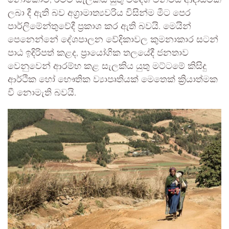
නොකොට, රටට සැලකිය යුතු විදේශ විනිමය ආදායමක්
ලබා දී ඇති බව අග්‍රාමාත්‍යවරිය විසින්ම මීට පෙර
පාර්ලිමේන්තුවේදී ප්‍රකාශ කර ඇති බවයි. මෙයින්
පෙනෙන්නේ දේශපාලන වේදිකාවල කුමනාකාර සටන්
පාඨ ඉදිරිපත් කළද, ප්‍රායෝගික තලයේදී ජනතාව
වෙනුවෙන් ආරම්භ කළ සැලකිය යුතු මට්ටමේ කිසිදු
ආර්ථික හෝ භෞතික ව්‍යාපෘතියක් මෙතෙක් ක්‍රියාත්මක
වී නොමැති බවයි.