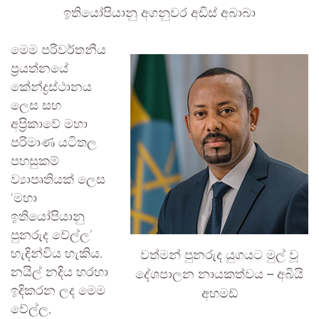
ඉතියෝපියානු අගනුවර අඩිස් අබාබා
මෙම පරිවර්තනීය
ප්‍රයත්නයේ
කේන්ද්‍රස්ථානය
ලෙස සහ
අප්‍රිකාවේ මහා
පරිමාණ යටිතල
පහසුකම්
ව්‍යාපෘතියක් ලෙස
‘මහා
ඉතියෝපියානු
පුනරුද වේල්ල’
වත්මන් පුනරුද යුගයට මුල් වූ
හැඳින්විය හැකිය.
දේශපාලන නායකත්වය – අබියි
නයිල් නදිය හරහා
ඉදිකරන ලද මෙම
අහමඩ්
වේල්ල,