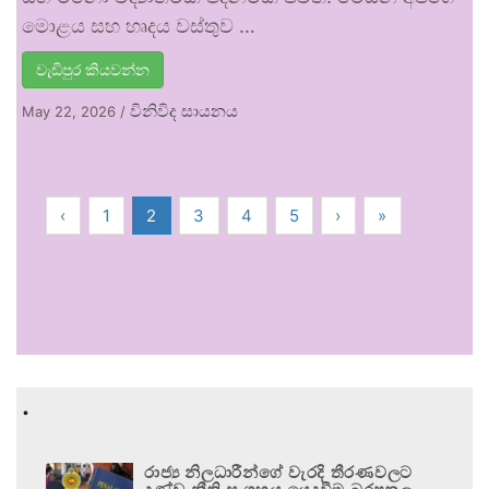
මොළය සහ හෘදය වස්තුව …
වැඩිපුර කියවන්න
විනිවිද සායනය
May 22, 2026
/
‹
1
2
3
4
5
›
»
.
රාජ්‍ය නිලධාරීන්ගේ වැරදි තීරණවලට