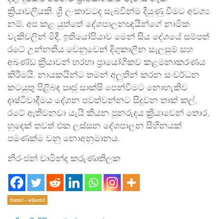
ක්‍රියාවලියකි. ශ්‍රී ලංකාවටද සැබවින්ම දියුණු වීමට අවශ්‍ය
නම්, අප කළ යුත්තේ දේශපාලනඥයින්ගේ නාමික
වැකිවලින් මිදී, ඉතියෝපියාව මෙන් සිය දේශයේ සම්පත්
රටේ උන්නතිය වෙනුවෙන් දිගුකාලීන සැලසුම් සහ
අඛණ්ඩ ක්‍රියාවන් හරහා ප්‍රායෝගිකව කළමනාකරණය
කිරීමයි. නායකයින්ට තමන් අලුතින් කරන සංවර්ධන
කටයුතු පිළිබඳ ඍජු සාක්ෂි පෙන්වීමට නොහැකිව
දෘෂ්ටිවාදීමය දේශන පවත්වන්නට සිදුවන තාක් කල්,
රටේ ඇතිවනවා යැයි කියන පුනරුදය ක්‍රියාවෙන් තොර,
හුදෙක් තවත් එක ලස්සන දේශපාලන සිහිනයක්
පමණක්ම වනු නොඅනුමානය.
නිරංජන් චාමින්ද කරුණාතිලක
එතෙර - මෙතෙර