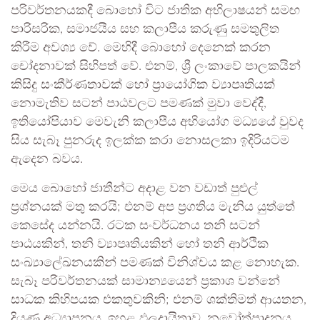
පරිවර්තනයකදී බොහෝ විට ජාතික අභිලාෂයන් සමඟ
පාරිසරික, සමාජයීය සහ කලාපීය කරුණු සමතුලිත
කිරීම අවශ්‍ය වේ. මෙහිදී බොහෝ දෙනෙක් කරන
චෝදනාවක් සිහිපත් වේ. එනම්, ශ්‍රී ලංකාවේ පාලකයින්
කිසිදු සංකීර්ණතාවක් හෝ ප්‍රායෝගික ව්‍යාපෘතියක්
නොමැතිව සටන් පාඨවලට පමණක් මුවා වෙද්දී,
ඉතියෝපියාව මෙවැනි කලාපීය අභියෝග මධ්‍යයේ වුවද
සිය සැබෑ පුනරුද ඉලක්ක කරා නොසලකා ඉදිරියටම
ඇදෙන බවය.
මෙය බොහෝ ජාතීන්ට අදාළ වන වඩාත් පුළුල්
ප්‍රශ්නයක් මතු කරයි; එනම් අප ප්‍රගතිය මැනිය යුත්තේ
කෙසේද යන්නයි. රටක සංවර්ධනය තනි සටන්
පාඨයකින්, තනි ව්‍යාපෘතියකින් හෝ තනි ආර්ථික
සංඛ්‍යාලේඛනයකින් පමණක් විනිශ්චය කළ නොහැක.
සැබෑ පරිවර්තනයක් සාමාන්‍යයෙන් ප්‍රකාශ වන්නේ
සාධක කිහිපයක එකතුවකිනි; එනම් ශක්තිමත් ආයතන,
දියුණු අධ්‍යාපනය, ඉහළ ඵලදායිතාව, නවෝත්පාදනය,