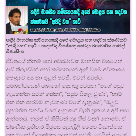
හදිසි මානසික කම්පනයකදී අපේ මොළය සහ හදවත ක්ෂණිකව
“අවදි වන” හැටි – හෘදවේද විශේෂඥ වෛද්‍ය මහාචාර්ය නාමල්
විජයසිංහ
ජීවිතයේ කිනම් හෝ අවස්ථාවක මානසික වශයෙන්
දැඩි තිගැස්මක් හෝ කම්පනයක් ඇති වීමේ අවකාශය
පොදුවේ අප කා තුළත් පවතී. එවන් අවස්ථා
සම්බන්ධයෙන් බොහෝ දෙනකු පවසන “මගේ පපුව
ගැහෙන්න පටන් ගත්තා”, “පපුව සීතල වුණා”, “හාට්
එක එක පාරටම නැවතුණා වගේ දැනුණා”, “ඔලුව
පුපුරන්න එනවා වගේ දැනුණා” වැනි ප්‍රකාශ ද අපි අසා
ඇත්තෙමු. නමුත් ඒ කිසිවක් හුදු හිස් වදන් නොවේ. ඒ
ක්ෂණික ප්‍රතිචාර පිටුපස පැහැදිලි ජෛව විද්‍යාත්මක
සහ මනෝ විද්‍යාත්මක පදනමක් පවතී. මෙයින් අපගේ