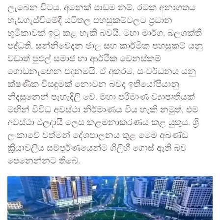
ලැබෙන විටය. අනෙක් පාඩම නම්, රටක අනාගතය
හැඩගැස්වීමේදී යටිතල පහසුකම්වලට ප්‍රධාන
භූමිකාවක් ඉටු කළ හැකි බවයි. මහා මාර්ග, බලශක්ති
පද්ධති, සන්නිවේදන ජාල සහ කාර්මික පහසුකම් යනු
වඩාත් පුළුල් සමාජ හා ආර්ථික වෙනස්කම්
ගොඩනැඟෙන පදනමයි. ඒ අතරම, සංවර්ධනය යනු
ක්ෂණික විසඳුමක් නොවන බවද ඉතියෝපියානු
නිදසුනෙන් පැහැදිලි වේ. මහා පරිමාණ ව්‍යාපෘතියක්
මඟින් විවිධ අවස්ථා නිර්මාණය විය හැකි නමුත්, එම
අවස්ථා ඵලදායී ලෙස කළමනාකරණය කළ යුතුය. ශ්‍රී
ලංකාවේ වත්මන් දේශපාලනය තුළ මෙම අඛණ්ඩ
ක්‍රියාවලිය සම්පූර්ණයෙන්ම ගිලිහී ගොස් ඇති බව
පෙනෙන්නට තිබේ.