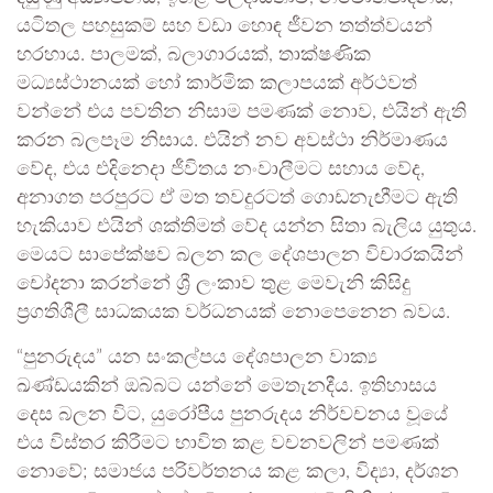
යටිතල පහසුකම් සහ වඩා හොඳ ජීවන තත්ත්වයන්
හරහාය. පාලමක්, බලාගාරයක්, තාක්ෂණික
මධ්‍යස්ථානයක් හෝ කාර්මික කලාපයක් අර්ථවත්
වන්නේ එය පවතින නිසාම පමණක් නොව, එයින් ඇති
කරන බලපෑම නිසාය. එයින් නව අවස්ථා නිර්මාණය
වේද, එය එදිනෙදා ජීවිතය නංවාලීමට සහාය වේද,
අනාගත පරපුරට ඒ මත තවදුරටත් ගොඩනැඟීමට ඇති
හැකියාව එයින් ශක්තිමත් වේද යන්න සිතා බැලිය යුතුය.
මෙයට සාපේක්ෂව බලන කල දේශපාලන විචාරකයින්
චෝදනා කරන්නේ ශ්‍රී ලංකාව තුළ මෙවැනි කිසිදු
ප්‍රගතිශීලී සාධකයක වර්ධනයක් නොපෙනෙන බවය.
“පුනරුදය” යන සංකල්පය දේශපාලන වාක්‍ය
ඛණ්ඩයකින් ඔබ්බට යන්නේ මෙතැනදීය. ඉතිහාසය
දෙස බලන විට, යුරෝපීය පුනරුදය නිර්වචනය වූයේ
එය විස්තර කිරීමට භාවිත කළ වචනවලින් පමණක්
නොවේ; සමාජය පරිවර්තනය කළ කලා, විද්‍යා, දර්ශන