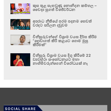
කුස තුළ සැඟවුණු නොනිදන කම්හල –
වෛද්‍ය සුගත් විජේවර්ධන
අපරාධ නීතියේ පරම පදනම හෙවත්
වරදට සරිලන දඬුවම
විනිසුරුවන්ගේ විශ්‍රාම වයස දීර්ඝ කිරීම
“දොවාගත් කිරි කළයට ගොම මුසු
කිරීමක්”
විනිසුරු විශ්‍රාම වයස දිගු කිරීමේ 22
ව්‍යවස්ථා සංශෝධනයට මහා
නාහිමිවරුන්ගෙන් විරෝධයක් නෑ
SOCIAL SHARE