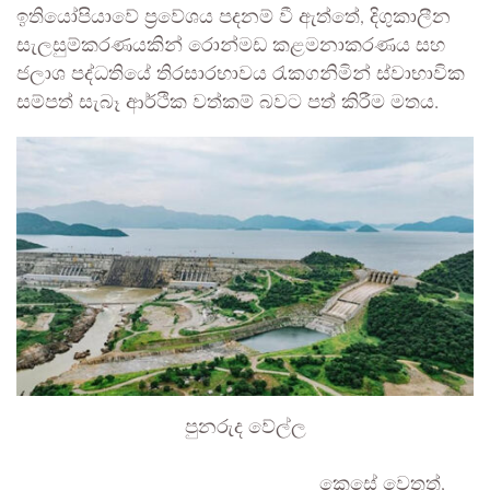
ඉතියෝපියාවේ ප්‍රවේශය පදනම් වී ඇත්තේ, දිගුකාලීන
සැලසුම්කරණයකින් රොන්මඩ කළමනාකරණය සහ
ජලාශ පද්ධතියේ තිරසාරභාවය රැකගනිමින් ස්වාභාවික
සම්පත් සැබෑ ආර්ථික වත්කම් බවට පත් කිරීම මතය.
පුනරුද වේල්ල
කෙසේ වෙතත්,