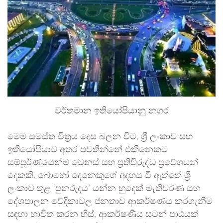
වර්තමාන ඉතියෝපියානු නගර
මෙම සමස්ත චිත්‍රය දෙස බලන විට, ශ්‍රී ලංකාව සහ
ඉතියෝපියාව අතර පවතින්නේ එකිනෙකට
සම්පූර්ණයෙන්ම වෙනස් සහ ප්‍රතිවිරුද්ධ ප්‍රවේශයන්
දෙකකි. බොහෝ දෙනෙකුගේ අදහස වී ඇත්තේ ශ්‍රී
ලංකාව තුළ ‘පුනරුදය’ යන්න හුදෙක් මැතිවරණ සහ
දේශපාලන වේදිකාවල ජනතාව ආකර්ෂණය කරගැනීම
සඳහා භාවිත කරන හිස්, ආකර්ෂණීය සටන් පාඨයක්