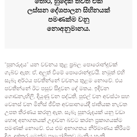
තොර, හුදෙක් තවත් එක
ලස්සන දේශපාලන සිහිනයක්
පමණක්ම වනු
නොඅනුමානය.
“පුනරුදය” යන වචනය තුළ ප්‍රබල පොරොන්දුවක්
ගැබ්ව ඇත; ඒ, අලුත් වීමේ පොරොන්දුවයි. නමුත් එහි
සැබෑ අර්ථය පවතින්නේ වචනය තුළම නොවේ. එය
පවතින්නේ ඊට පසුව සිදුවන දේ මතය. ඉදිවන
ගොඩනැඟිලි, දියුණු වන පද්ධති, පුළුල් වන අවස්ථා සහ
වෙනස් වන මිනිස් ජීවිත අවසානයේදී ජාතියක නැවත
උපත තීරණය කරනු ඇත. සැබෑ පුනරුදයක් යනු වඩා
හොඳ අනාගතයක් උදාවන බවට කරන ප්‍රකාශයක්ම
පමණක් නොවේ. එය එම අනාගතය නිර්මාණය කිරීමේ
දිගු, දුෂ්කර මෙන්ම ප්‍රායෝගිකව මැනිය හැකි