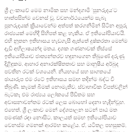
ශ්‍රී ලංකාවේ මෙම නාමික සහ මන්දගාමී ‘පුනරුදය’ට
හාත්පසින්ම වෙනස් වූ, වචනාර්ථයෙන්ම සැබෑ
පුනරුදයක් ක්‍රියාවෙන්ම අත්පත් කරගනිමින් සිටින අපූරු
රාජ්‍යයක් මෙහිදී සිහිපත් කළ හැකිය. ඒ ඉතියෝපියාවයි.
එහි නූතන ඉතිහාසය හැඩගැසී ඇත්තේ දුෂ්කරතා මෙන්ම
දැඩි අභිලාෂයන්ද මතය. දශක ගණනාවක් තිස්සේ
ඉතියෝපියාව ජාත්‍යන්තරව හඳුනාගෙන තිබුණේ දරුණු
දිළිඳුකම, ආහාර අනාරක්ෂිතතාව සහ මානුෂීය අර්බුද
පවතින රටක් වශයෙනි. නියඟයේ සහ සාගතයේ
ඡායාරූප එම රටේ ඉතිහාසය සමඟ තදින්ම බද්ධ වී
තිබුණි. කෑමක් බීමක් නොමැතිව, ස්වාභාවික විපත්වලින්
බැටකෑ එම රාජ්‍යය ලෝකයේ පීඩිතම සහ
අවාසනාවන්තම රටක් ලෙස බොහෝ දෙනා හැඳින්වූහ.
එහෙත්, ශ්‍රී ලංකාව මෙන් දේශපාලන සටන් පාඨ මත
පමණක් රඳා නොසිට, කාලයත් සමඟ ඉතියෝපියාව
වෙනස්ම ගමනක් ආරම්භ කළේය. ඒ, යටිතල පහසුකම්,