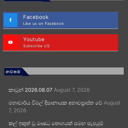
Facebook
Like us on Facebook
Youtube
Subscribe US
නවතම
කාටූන් 2026.08.07
August 7, 2026
මහාචාර්ය විමල් දිසානායක අභාවප්‍රාප්ත වේ
August
7, 2026
කල් ඉකුත් වූ ඖෂධ තොගයක් සමඟ සැපයුම්