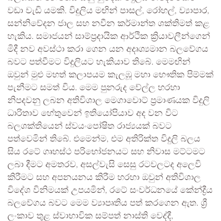
වඩා වැඩි යමකි. විදුලිය මඟින් පාසල්, රෝහල්, ව්‍යාපාර,
සන්නිවේදන ජාල සහ නවීන කර්මාන්ත ශක්තිමත් කළ
හැකිය. සමාජයන් සාම්ප්‍රදායික ආර්ථික ක්‍රියාවලීන්ගෙන්
මිදී නව අවස්ථා කරා ගෙන යන අදෘශ්‍යමාන බලවේගය
බවට පත්වීමට විදුලියට හැකියාව තිබේ. මෙමඟින්
ඔවුන් මුළු මහත් කලාපයම කැලඹූ මහා භෞතික පිම්මක්
පැනීමට සමත් විය. මෙම පුනරුද වේල්ල හරහා
නිපදවනු ලබන අතිවිශාල මෙගාවොට් ප්‍රමාණයක විදුලි
ධාරිතාව හේතුවෙන් ඉතියෝපියාව අද වන විට
බලශක්තියෙන් ස්වයංපෝෂිත රාජ්‍යයක් බවට
පත්වෙමින් තිබේ. එමෙන්ම, එම අතිරික්ත විදුලි බලය
සිය රටේ ගෘහස්ථ පරිභෝජනයට සහ නිවාස මට්ටමට
ලබා දීමට අමතරව, අසල්වැසි සෙසු රටවලටද අලෙවි
කිරීමට සහ අපනයනය කිරීම හරහා ඔවුන් අතිවිශාල
විදේශ විනිමයක් උපයමින්, රටේ සංවර්ධනයේ කේන්ද්‍රීය
බලවේගය බවට මෙම ව්‍යාපෘතිය පත් කරගෙන ඇත. ශ්‍රී
ලංකාව තුළ ස්වාභාවික සම්පත් නාස්ති වෙද්දී,