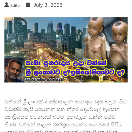
July 3, 2026
Editor
වත්මන් ශ්‍රී ලාංකේය දේශපාලන සංවාදය දෙස බලන විට
වඩාත්ම කැපී පෙනෙන සහ නිතර දෙවේලේ ඇසෙන
ජනප්‍රියතම වචනයක් බවට ‘පුනරුදය’ යන්න පත්ව
තිබේ. වත්මන් පාලන තන්ත්‍රය මෙන්ම සමාජයේ විවිධ