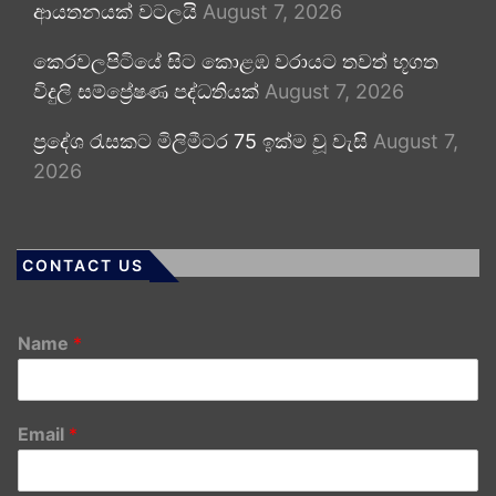
ආයතනයක් වටලයි
August 7, 2026
කෙරවලපිටියේ සිට කොළඹ වරායට තවත් භූගත
විදුලි සම්ප්‍රේෂණ පද්ධතියක්
August 7, 2026
ප්‍රදේශ රැසකට මිලිමීටර 75 ඉක්ම වූ වැසි
August 7,
2026
CONTACT US
Name
*
Email
*