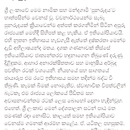
ශ්‍රී ලංකාවේ මෙම නාමික සහ මන්දගාමී ‘පුනරුදය’ට
හාත්පසින්ම වෙනස් වූ, වචනාර්ථයෙන්ම සැබෑ
පුනරුදයක් ක්‍රියාවෙන්ම අත්පත් කරගනිමින් සිටින අපූරු
රාජ්‍යයක් මෙහිදී සිහිපත් කළ හැකිය. ඒ ඉතියෝපියාවයි.
එහි නූතන ඉතිහාසය හැඩගැසී ඇත්තේ දුෂ්කරතා මෙන්ම
දැඩි අභිලාෂයන්ද මතය. දශක ගණනාවක් තිස්සේ
ඉතියෝපියාව ජාත්‍යන්තරව හඳුනාගෙන තිබුණේ දරුණු
දිළිඳුකම, ආහාර අනාරක්ෂිතතාව සහ මානුෂීය අර්බුද
පවතින රටක් වශයෙනි. නියඟයේ සහ සාගතයේ
ඡායාරූප එම රටේ ඉතිහාසය සමඟ තදින්ම බද්ධ වී
තිබුණි. කෑමක් බීමක් නොමැතිව, ස්වාභාවික විපත්වලින්
බැටකෑ එම රාජ්‍යය ලෝකයේ පීඩිතම සහ
අවාසනාවන්තම රටක් ලෙස බොහෝ දෙනා හැඳින්වූහ.
එහෙත්, ශ්‍රී ලංකාව මෙන් දේශපාලන සටන් පාඨ මත
පමණක් රඳා නොසිට, කාලයත් සමඟ ඉතියෝපියාව
වෙනස්ම ගමනක් ආරම්භ කළේය. ඒ, යටිතල පහසුකම්,