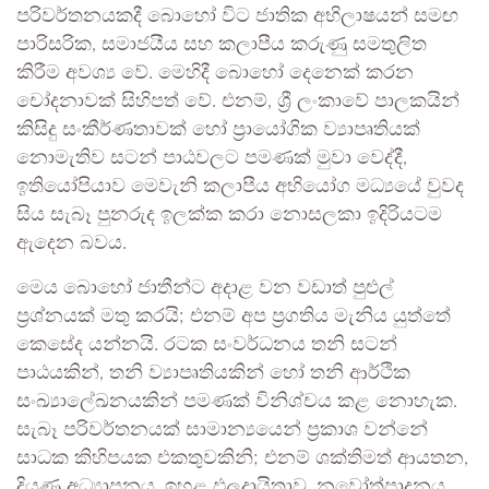
පරිවර්තනයකදී බොහෝ විට ජාතික අභිලාෂයන් සමඟ
පාරිසරික, සමාජයීය සහ කලාපීය කරුණු සමතුලිත
කිරීම අවශ්‍ය වේ. මෙහිදී බොහෝ දෙනෙක් කරන
චෝදනාවක් සිහිපත් වේ. එනම්, ශ්‍රී ලංකාවේ පාලකයින්
කිසිදු සංකීර්ණතාවක් හෝ ප්‍රායෝගික ව්‍යාපෘතියක්
නොමැතිව සටන් පාඨවලට පමණක් මුවා වෙද්දී,
ඉතියෝපියාව මෙවැනි කලාපීය අභියෝග මධ්‍යයේ වුවද
සිය සැබෑ පුනරුද ඉලක්ක කරා නොසලකා ඉදිරියටම
ඇදෙන බවය.
මෙය බොහෝ ජාතීන්ට අදාළ වන වඩාත් පුළුල්
ප්‍රශ්නයක් මතු කරයි; එනම් අප ප්‍රගතිය මැනිය යුත්තේ
කෙසේද යන්නයි. රටක සංවර්ධනය තනි සටන්
පාඨයකින්, තනි ව්‍යාපෘතියකින් හෝ තනි ආර්ථික
සංඛ්‍යාලේඛනයකින් පමණක් විනිශ්චය කළ නොහැක.
සැබෑ පරිවර්තනයක් සාමාන්‍යයෙන් ප්‍රකාශ වන්නේ
සාධක කිහිපයක එකතුවකිනි; එනම් ශක්තිමත් ආයතන,
දියුණු අධ්‍යාපනය, ඉහළ ඵලදායිතාව, නවෝත්පාදනය,