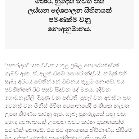
තොර, හුදෙක් තවත් එක
ලස්සන දේශපාලන සිහිනයක්
පමණක්ම වනු
නොඅනුමානය.
“පුනරුදය” යන වචනය තුළ ප්‍රබල පොරොන්දුවක්
ගැබ්ව ඇත; ඒ, අලුත් වීමේ පොරොන්දුවයි. නමුත් එහි
සැබෑ අර්ථය පවතින්නේ වචනය තුළම නොවේ. එය
පවතින්නේ ඊට පසුව සිදුවන දේ මතය. ඉදිවන
ගොඩනැඟිලි, දියුණු වන පද්ධති, පුළුල් වන අවස්ථා සහ
වෙනස් වන මිනිස් ජීවිත අවසානයේදී ජාතියක නැවත
උපත තීරණය කරනු ඇත. සැබෑ පුනරුදයක් යනු වඩා
හොඳ අනාගතයක් උදාවන බවට කරන ප්‍රකාශයක්ම
පමණක් නොවේ. එය එම අනාගතය නිර්මාණය කිරීමේ
දිගු, දුෂ්කර මෙන්ම ප්‍රායෝගිකව මැනිය හැකි