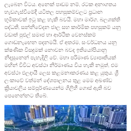
ලැබෙන විටය. අනෙක් පාඩම නම්, රටක අනාගතය
හැඩගැස්වීමේදී යටිතල පහසුකම්වලට ප්‍රධාන
භූමිකාවක් ඉටු කළ හැකි බවයි. මහා මාර්ග, බලශක්ති
පද්ධති, සන්නිවේදන ජාල සහ කාර්මික පහසුකම් යනු
වඩාත් පුළුල් සමාජ හා ආර්ථික වෙනස්කම්
ගොඩනැඟෙන පදනමයි. ඒ අතරම, සංවර්ධනය යනු
ක්ෂණික විසඳුමක් නොවන බවද ඉතියෝපියානු
නිදසුනෙන් පැහැදිලි වේ. මහා පරිමාණ ව්‍යාපෘතියක්
මඟින් විවිධ අවස්ථා නිර්මාණය විය හැකි නමුත්, එම
අවස්ථා ඵලදායී ලෙස කළමනාකරණය කළ යුතුය. ශ්‍රී
ලංකාවේ වත්මන් දේශපාලනය තුළ මෙම අඛණ්ඩ
ක්‍රියාවලිය සම්පූර්ණයෙන්ම ගිලිහී ගොස් ඇති බව
පෙනෙන්නට තිබේ.