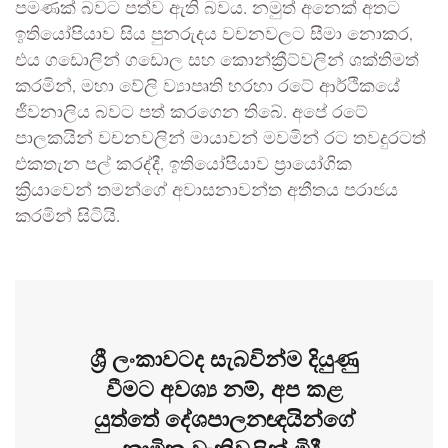
පමණක් බවට පත්ව ඇති බවය. නමුත් අනෙක් අතට
ඉතියෝපියාව සිය පුනරුදය වචනවලට සීමා නොකර,
එය ගඩොලින් ගඩොල සහ කොන්ක්‍රීට්වලින් ශක්තිමත්
කරමින්, මහා වේලි ව්‍යාපෘති හරහා රටේ ආර්ථිකයේ
ජීවනාලිය බවට පත් කරගෙන තිබේ. අපේ රටේ
පාලකයින් වචනවලින් මායාවන් මවමින් රට තවදුරටත්
එකතැන පල් කරද්දී, ඉතියෝපියාව ප්‍රායෝගික
ක්‍රියාවෙන් තමන්ගේ අවාසනාවන්ත අතීතය පරාජය
කරමින් සිටියි.
ශ්‍රී ලංකාවටද සැබවින්ම දියුණු
වීමට අවශ්‍ය නම්, අප කළ
යුත්තේ දේශපාලනඥයින්ගේ