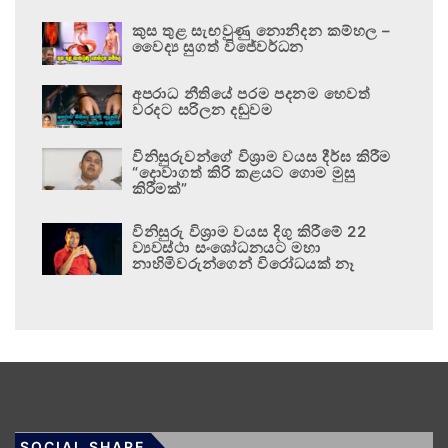
කුස තුළ සැඟවුණු නොනිදන කම්හල –
වෛද්‍ය සුගත් විජේවර්ධන
අපරාධ නීතියේ පරම පදනම හෙවත්
වරදට සරිලන දඬුවම
විනිසුරුවන්ගේ විශ්‍රාම වයස දීර්ඝ කිරීම
“දොවාගත් කිරි කළයට ගොම මුසු
කිරීමක්”
විනිසුරු විශ්‍රාම වයස දිගු කිරීමේ 22
ව්‍යවස්ථා සංශෝධනයට මහා
නාහිමිවරුන්ගෙන් විරෝධයක් නෑ
SOCIAL SHARE