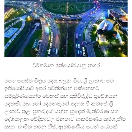
වර්තමාන ඉතියෝපියානු නගර
මෙම සමස්ත චිත්‍රය දෙස බලන විට, ශ්‍රී ලංකාව සහ
ඉතියෝපියාව අතර පවතින්නේ එකිනෙකට
සම්පූර්ණයෙන්ම වෙනස් සහ ප්‍රතිවිරුද්ධ ප්‍රවේශයන්
දෙකකි. බොහෝ දෙනෙකුගේ අදහස වී ඇත්තේ ශ්‍රී
ලංකාව තුළ ‘පුනරුදය’ යන්න හුදෙක් මැතිවරණ සහ
දේශපාලන වේදිකාවල ජනතාව ආකර්ෂණය කරගැනීම
සඳහා භාවිත කරන හිස්, ආකර්ෂණීය සටන් පාඨයක්