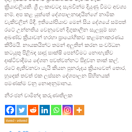
ක්‍රියාවලියකි. ශ්‍රී ලංකාවටද සැබවින්ම දියුණු වීමට අවශ්‍ය
නම්, අප කළ යුත්තේ දේශපාලනඥයින්ගේ නාමික
වැකිවලින් මිදී, ඉතියෝපියාව මෙන් සිය දේශයේ සම්පත්
රටේ උන්නතිය වෙනුවෙන් දිගුකාලීන සැලසුම් සහ
අඛණ්ඩ ක්‍රියාවන් හරහා ප්‍රායෝගිකව කළමනාකරණය
කිරීමයි. නායකයින්ට තමන් අලුතින් කරන සංවර්ධන
කටයුතු පිළිබඳ ඍජු සාක්ෂි පෙන්වීමට නොහැකිව
දෘෂ්ටිවාදීමය දේශන පවත්වන්නට සිදුවන තාක් කල්,
රටේ ඇතිවනවා යැයි කියන පුනරුදය ක්‍රියාවෙන් තොර,
හුදෙක් තවත් එක ලස්සන දේශපාලන සිහිනයක්
පමණක්ම වනු නොඅනුමානය.
නිරංජන් චාමින්ද කරුණාතිලක
එතෙර - මෙතෙර