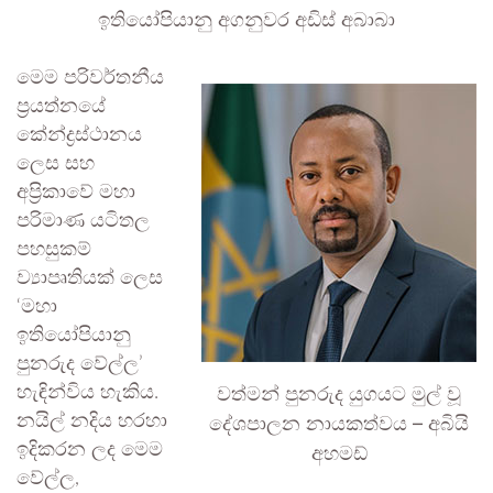
ඉතියෝපියානු අගනුවර අඩිස් අබාබා
මෙම පරිවර්තනීය
ප්‍රයත්නයේ
කේන්ද්‍රස්ථානය
ලෙස සහ
අප්‍රිකාවේ මහා
පරිමාණ යටිතල
පහසුකම්
ව්‍යාපෘතියක් ලෙස
‘මහා
ඉතියෝපියානු
පුනරුද වේල්ල’
වත්මන් පුනරුද යුගයට මුල් වූ
හැඳින්විය හැකිය.
දේශපාලන නායකත්වය – අබියි
නයිල් නදිය හරහා
ඉදිකරන ලද මෙම
අහමඩ්
වේල්ල,