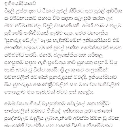
ඉතියෝපියාවේ
විදුලි උත්පාදන ධාරිතාව පුළුල් කිරීමට සහ පුළුල් ආර්ථික
සංවර්ධනයකට සහාය වීම සඳහා සැලසුම් කරන ලද
මහා පරිමාණ ජල විදුලි ව්‍යාපෘතියකි. මෙහි නාමය තුළම
සුවිශේෂී පණිවිඩයක් ගැබ්ව ඇත. මෙම ව්‍යාපෘතිය
“පුනරුද වේල්ල” ලෙස හැඳින්වීමෙන් ඉතියෝපියාව එම
භෞතික ව්‍යුහය වඩාත් පුළුල් ජාතික අපේක්ෂාවක් සමඟ
සම්බන්ධ කරයි. එනම්, බලශක්තිය සහ යටිතල
පහසුකම් සඳහා ඇති ප්‍රවේශය නව යුගයක පදනම විය
හැකි බවට වූ විශ්වාසයයි. ශ්‍රී ලංකාවේ පාලකයින්
වචනවලින් පමණක් පුනරුදයක් මවද්දී, ඉතියෝපියාව
සිය පුනරුදය කොන්ක්‍රීට්වලින් සහ මහා ව්‍යාපෘතිවලින්
පොළොව මත සැබෑවක් බවට පත් කළේය.
මෙම ව්‍යාපෘතියේ වැදගත්කම වේල්ලේ කොන්ක්‍රීට්
තාප්පවලින් ඔබ්බට විහිදේ. ඉතිහාසය පුරා බොහෝ
ප්‍රදේශවලට විදුලිය ලබාගැනීමේ අවස්ථා සීමිත වූ රටක,
බලශක්ති ව්‍යාප්තිය යනු හුදෙක් විදුලිය නිපදවීමකට