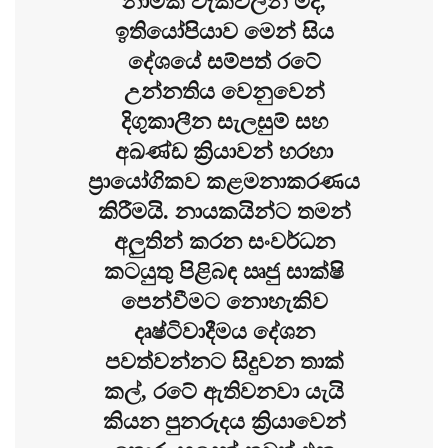
නාමික වැකිවලින් මිදී,
ඉතියෝපියාව මෙන් සිය
දේශයේ සම්පත් රටේ
උන්නතිය වෙනුවෙන්
දිගුකාලීන සැලසුම් සහ
අඛණ්ඩ ක්‍රියාවන් හරහා
ප්‍රායෝගිකව කළමනාකරණය
කිරීමයි. නායකයින්ට තමන්
අලුතින් කරන සංවර්ධන
කටයුතු පිළිබඳ ඍජු සාක්ෂි
පෙන්වීමට නොහැකිව
දෘෂ්ටිවාදීමය දේශන
පවත්වන්නට සිදුවන තාක්
කල්, රටේ ඇතිවනවා යැයි
කියන පුනරුදය ක්‍රියාවෙන්