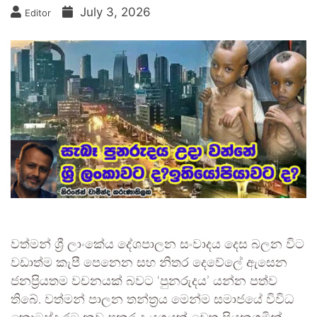
July 3, 2026
Editor
වත්මන් ශ්‍රී ලාංකේය දේශපාලන සංවාදය දෙස බලන විට
වඩාත්ම කැපී පෙනෙන සහ නිතර දෙවේලේ ඇසෙන
ජනප්‍රියතම වචනයක් බවට ‘පුනරුදය’ යන්න පත්ව
තිබේ. වත්මන් පාලන තන්ත්‍රය මෙන්ම සමාජයේ විවිධ