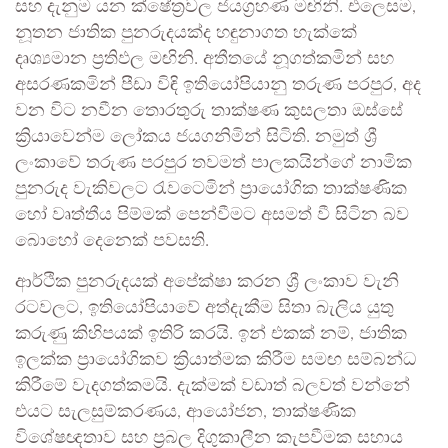
සහ දැනුම යන ක්ෂේත්‍රවල ජයග්‍රහණ මඟිනි. එලෙසම,
නූතන ජාතික පුනරුදයක්ද හඳුනාගත හැක්කේ
දෘශ්‍යමාන ප්‍රතිඵල මඟිනි. අතීතයේ නූගත්කමින් සහ
අසරණකමින් පීඩා විඳි ඉතියෝපියානු තරුණ පරපුර, අද
වන විට නවීන තොරතුරු තාක්ෂණ කුසලතා ඔස්සේ
ක්‍රියාවෙන්ම ලෝකය ජයගනිමින් සිටිති. නමුත් ශ්‍රී
ලංකාවේ තරුණ පරපුර තවමත් පාලකයින්ගේ නාමික
පුනරුද වැකිවලට රැවටෙමින් ප්‍රායෝගික තාක්ෂණික
හෝ වෘත්තීය පිම්මක් පෙන්වීමට අසමත් වී සිටින බව
බොහෝ දෙනෙක් පවසති.
ආර්ථික පුනරුදයක් අපේක්ෂා කරන ශ්‍රී ලංකාව වැනි
රටවලට, ඉතියෝපියාවේ අත්දැකීම සිතා බැලිය යුතු
කරුණු කිහිපයක් ඉතිරි කරයි. ඉන් එකක් නම්, ජාතික
ඉලක්ක ප්‍රායෝගිකව ක්‍රියාත්මක කිරීම සමඟ සම්බන්ධ
කිරීමේ වැදගත්කමයි. දැක්මක් වඩාත් බලවත් වන්නේ
එයට සැලසුම්කරණය, ආයෝජන, තාක්ෂණික
විශේෂඥතාව සහ ප්‍රබල දිගුකාලීන කැපවීමක සහාය