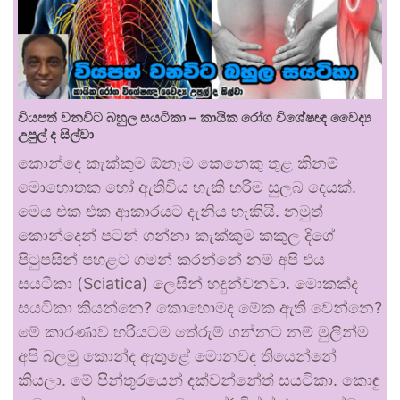
වියපත් වනවිට බහුල සයටිකා – කායික රෝග විශේෂඥ වෛද්‍ය
උපුල් ද සිල්වා
කොන්දෙ කැක්කුම ඕනෑම කෙනෙකු තුළ කිනම්
මොහොතක හෝ ඇතිවිය හැකි හරිම සුලබ දෙයක්.
මෙය එක එක ආකාරයට දැනිය හැකියි. නමුත්
කොන්දෙන් පටන් ගන්නා කැක්කුම කකුල දිගේ
පිටුපසින් පහළට ගමන් කරන්නේ නම් අපි එය
සයටිකා (Sciatica) ලෙසින් හඳුන්වනවා. මොකක්ද
සයටිකා කියන්නෙ? කොහොමද මේක ඇති වෙන්නෙ?
මේ කාරණාව හරියටම තේරුම් ගන්නට නම් මුලින්ම
අපි බලමු කොන්ද ඇතුළේ මොනවද තියෙන්නේ
කියලා. මේ පින්තූරයෙන් දක්වන්නේත් සයටිකා. කොඳු