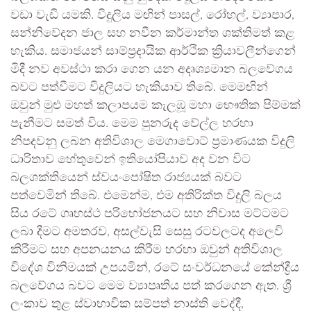
වඩා වැඩි යමකි. විදුලිය මඟින් පාසල්, රෝහල්, ව්‍යාපාර,
සන්නිවේදන ජාල සහ නවීන කර්මාන්ත ශක්තිමත් කළ
හැකිය. සමාජයන් සාම්ප්‍රදායික ආර්ථික ක්‍රියාවලීන්ගෙන්
මිදී නව අවස්ථා කරා ගෙන යන අදෘශ්‍යමාන බලවේගය
බවට පත්වීමට විදුලියට හැකියාව තිබේ. මෙමඟින්
ඔවුන් මුළු මහත් කලාපයම කැලඹූ මහා භෞතික පිම්මක්
පැනීමට සමත් විය. මෙම පුනරුද වේල්ල හරහා
නිපදවනු ලබන අතිවිශාල මෙගාවොට් ප්‍රමාණයක විදුලි
ධාරිතාව හේතුවෙන් ඉතියෝපියාව අද වන විට
බලශක්තියෙන් ස්වයංපෝෂිත රාජ්‍යයක් බවට
පත්වෙමින් තිබේ. එමෙන්ම, එම අතිරික්ත විදුලි බලය
සිය රටේ ගෘහස්ථ පරිභෝජනයට සහ නිවාස මට්ටමට
ලබා දීමට අමතරව, අසල්වැසි සෙසු රටවලටද අලෙවි
කිරීමට සහ අපනයනය කිරීම හරහා ඔවුන් අතිවිශාල
විදේශ විනිමයක් උපයමින්, රටේ සංවර්ධනයේ කේන්ද්‍රීය
බලවේගය බවට මෙම ව්‍යාපෘතිය පත් කරගෙන ඇත. ශ්‍රී
ලංකාව තුළ ස්වාභාවික සම්පත් නාස්ති වෙද්දී,