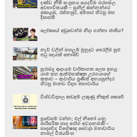
දණ්ඩ නීති සංග්‍රහය යෙදවීම බරපතල
අවභාවිතයකි – සුනිල් කන්නන්ගර
කොළඹ, රත්නපුර, අම්පාර හිටපු මහ
දිසාපති
ලෝකයේ අඩුවෙන්ම නිදා ගන්නා ජාතිය?
නැව් වලින් බහලුම් මුහුදට පෙරලීම සුළු
පටු දෙයක් නොවේ
සුරාබදු ආදායම වාර්තාගත ලෙස ඉහළ
යාම සහ ආත්මභක්ෂක උරගයාගේ
කතාව – ආචාර්ය ප්‍රණීත් අභයසුන්දර
හිටපු මානව විද්‍යා මහාචාර්ය
විශ්වවිද්‍යාල කඩඉම් ලකුණු නිකුත් කෙරේ
ප්‍රවේසම් වන්න; එල් නිනෝ යනු
පාරිසරික හෘද රෝග අවදානමකි –
හෘදවේද විශේෂඥ වෛද්‍ය මහාචාර්ය
නාමල් විජයසිංහ