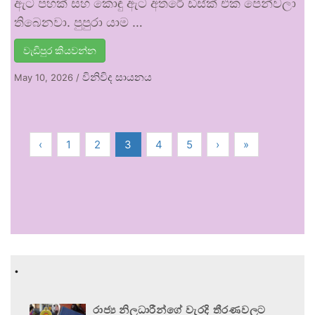
ඇට පහක් සහ කොඳු ඇට අතරේ ඩිස්ක් එක පෙන්වලා
තිබෙනවා. පුපුරා යාම …
වැඩිපුර කියවන්න
විනිවිද සායනය
May 10, 2026
/
‹
1
2
3
4
5
›
»
.
රාජ්‍ය නිලධාරීන්ගේ වැරදි තීරණවලට