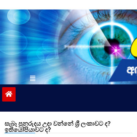
Skip
to
content
vinivida.lk
සැබෑ පුනරුදය උදා වන්නේ ශ්‍රී ලංකාවට ද?
ඉතියෝපියාවට ද?