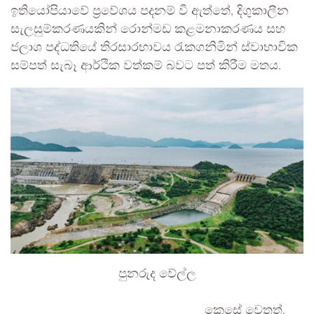
ඉතියෝපියාවේ ප්‍රවේශය පදනම් වී ඇත්තේ, දිගුකාලීන
සැලසුම්කරණයකින් රොන්මඩ කළමනාකරණය සහ
ජලාශ පද්ධතියේ තිරසාරභාවය රැකගනිමින් ස්වාභාවික
සම්පත් සැබෑ ආර්ථික වත්කම් බවට පත් කිරීම මතය.
පුනරුද වේල්ල
කෙසේ වෙතත්,