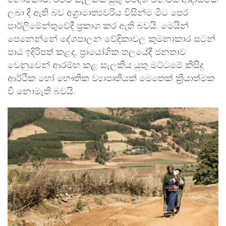
නොකොට, රටට සැලකිය යුතු විදේශ විනිමය ආදායමක්
ලබා දී ඇති බව අග්‍රාමාත්‍යවරිය විසින්ම මීට පෙර
පාර්ලිමේන්තුවේදී ප්‍රකාශ කර ඇති බවයි. මෙයින්
පෙනෙන්නේ දේශපාලන වේදිකාවල කුමනාකාර සටන්
පාඨ ඉදිරිපත් කළද, ප්‍රායෝගික තලයේදී ජනතාව
වෙනුවෙන් ආරම්භ කළ සැලකිය යුතු මට්ටමේ කිසිදු
ආර්ථික හෝ භෞතික ව්‍යාපෘතියක් මෙතෙක් ක්‍රියාත්මක
වී නොමැති බවයි.