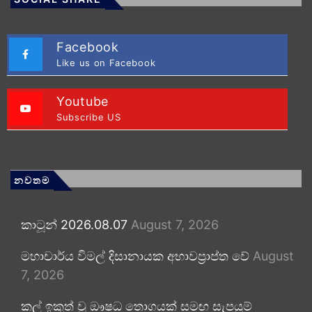
Facebook
Like us on Facebook
Youtube
Subscribe US
නවතම
කාටූන් 2026.08.07
August 7, 2026
මහාචාර්ය විමල් දිසානායක අභාවප්‍රාප්ත වේ
August
7, 2026
කල් ඉකුත් වූ ඖෂධ තොගයක් සමඟ සැපයුම්