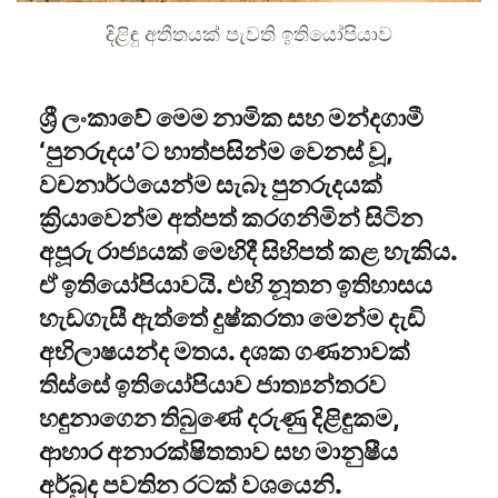
දිළිඳු අතීතයක් පැවති ඉතියෝපියාව
ශ්‍රී ලංකාවේ මෙම නාමික සහ මන්දගාමී
‘පුනරුදය’ට හාත්පසින්ම වෙනස් වූ,
වචනාර්ථයෙන්ම සැබෑ පුනරුදයක්
ක්‍රියාවෙන්ම අත්පත් කරගනිමින් සිටින
අපූරු රාජ්‍යයක් මෙහිදී සිහිපත් කළ හැකිය.
ඒ ඉතියෝපියාවයි. එහි නූතන ඉතිහාසය
හැඩගැසී ඇත්තේ දුෂ්කරතා මෙන්ම දැඩි
අභිලාෂයන්ද මතය. දශක ගණනාවක්
තිස්සේ ඉතියෝපියාව ජාත්‍යන්තරව
හඳුනාගෙන තිබුණේ දරුණු දිළිඳුකම,
ආහාර අනාරක්ෂිතතාව සහ මානුෂීය
අර්බුද පවතින රටක් වශයෙනි.