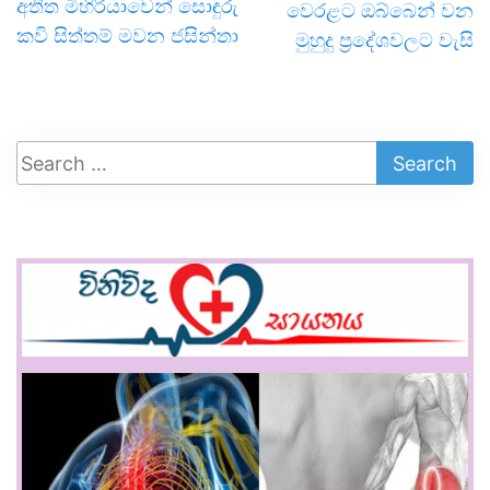
අතීත මිහිරියාවෙන් සොඳුරු
වෙරළට ඔබ්බෙන් වන
කවි සිත්තම් මවන ජසින්තා
මුහුදු ප්‍රදේශවලට වැසි