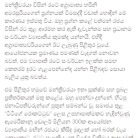
මන්ත්‍රීවරයා විසින් රටේ අග්‍රාමාත්‍ය හරිනි
අමරසූරියගෙන් ප්‍රශ්නයක් විමසද්දී වඩාත් හොඳින් මේ
කාරණය ඉස්මතු විය. ඔහු ප්‍රශ්න කළේ වත්මන් රජය
විසින් රට තුළ ආරම්භ කර ඇති දැවැන්තම සහ ප්‍රධානම
සංවර්ධන ව්‍යාපෘතිය කුමක්ද යන්නයි. එහිදී
අග්‍රාමාත්‍යවරියගෙන් ඊට ලැබුණු පිළිතුර වූයේ,
ආයෝජනයක ප්‍රමාණය පමණක් වැදගත් නොවන
බවත්, එම ව්‍යාපෘති රටේ සංවර්ධන ඉලක්ක සමඟ
කෙතරම් දුරට ගැළපෙන්නේද යන්න පිළිබඳව සොයා
බැලිය යුතු බවත්ය.
එම පිළිතුර හමුවේ මන්ත්‍රීවරයා ඉතා සූක්ෂ්ම සහ ප්‍රබල
ප්‍රතිතර්කයක් මතු කළේය. ඔහු පෙන්වා දුන්නේ, හිටපු
ජනාධිපතිවරුන්ගේ පුතුන් සම්බන්ධ වූ, සමාජය තුළ
“ටිටීගේ රොකට්ටුව” ලෙස උපහාසාත්මකව හැඳින්වුණු
ඇමෙරිකානු ඩොලර් මිලියන 300ක ආයෝජන
ව්‍යාපෘතිය මඟින් රජයට කිසිදු මුදලක් හෝ බරක් වැය