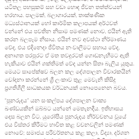
යටිතල පහසුකම් සහ වඩා හොඳ ජීවන තත්ත්වයන්
හරහාය. පාලමක්, බලාගාරයක්, තාක්ෂණික
මධ්‍යස්ථානයක් හෝ කාර්මික කලාපයක් අර්ථවත්
වන්නේ එය පවතින නිසාම පමණක් නොව, එයින් ඇති
කරන බලපෑම නිසාය. එයින් නව අවස්ථා නිර්මාණය
වේද, එය එදිනෙදා ජීවිතය නංවාලීමට සහාය වේද,
අනාගත පරපුරට ඒ මත තවදුරටත් ගොඩනැඟීමට ඇති
හැකියාව එයින් ශක්තිමත් වේද යන්න සිතා බැලිය යුතුය.
මෙයට සාපේක්ෂව බලන කල දේශපාලන විචාරකයින්
චෝදනා කරන්නේ ශ්‍රී ලංකාව තුළ මෙවැනි කිසිදු
ප්‍රගතිශීලී සාධකයක වර්ධනයක් නොපෙනෙන බවය.
“පුනරුදය” යන සංකල්පය දේශපාලන වාක්‍ය
ඛණ්ඩයකින් ඔබ්බට යන්නේ මෙතැනදීය. ඉතිහාසය
දෙස බලන විට, යුරෝපීය පුනරුදය නිර්වචනය වූයේ
එය විස්තර කිරීමට භාවිත කළ වචනවලින් පමණක්
නොවේ; සමාජය පරිවර්තනය කළ කලා, විද්‍යා, දර්ශන