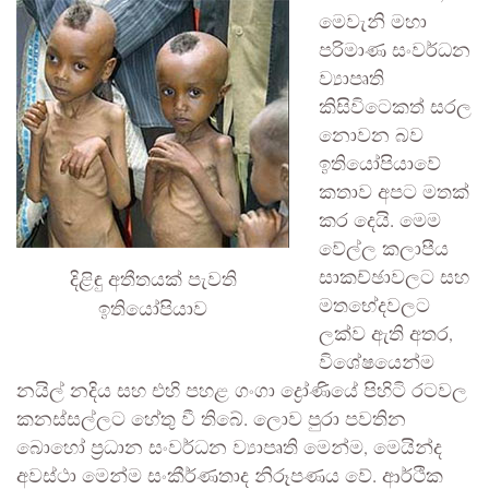
මෙවැනි මහා
පරිමාණ සංවර්ධන
ව්‍යාපෘති
කිසිවිටෙකත් සරල
නොවන බව
ඉතියෝපියාවේ
කතාව අපට මතක්
කර දෙයි. මෙම
වේල්ල කලාපීය
දිළිඳු අතීතයක් පැවති
සාකච්ඡාවලට සහ
ඉතියෝපියාව
මතභේදවලට
ලක්ව ඇති අතර,
විශේෂයෙන්ම
නයිල් නදිය සහ එහි පහළ ගංගා ද්‍රෝණියේ පිහිටි රටවල
කනස්සල්ලට හේතු වී තිබේ. ලොව පුරා පවතින
බොහෝ ප්‍රධාන සංවර්ධන ව්‍යාපෘති මෙන්ම, මෙයින්ද
අවස්ථා මෙන්ම සංකීර්ණතාද නිරූපණය වේ. ආර්ථික