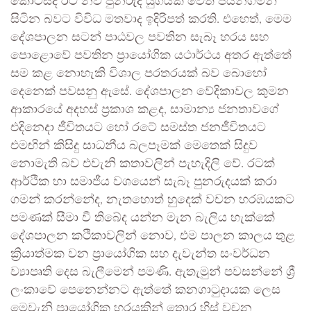
කොටස්ද රට නව පුනරුද යුගයක් වෙත පියනගමින්
සිටින බවට විවිධ මතවාද ඉදිරිපත් කරති. එහෙත්, මෙම
දේශපාලන සටන් පාඨවල පවතින සැබෑ හරය සහ
පොළොවේ පවතින ප්‍රායෝගික යථාර්ථය අතර ඇත්තේ
සම කළ නොහැකි විශාල පරතරයක් බව බොහෝ
දෙනෙක් පවසනු ඇසේ. දේශපාලන වේදිකාවල කුමන
ආකාරයේ අදහස් ප්‍රකාශ කළද, සාමාන්‍ය ජනතාවගේ
එදිනෙදා ජීවිතයට හෝ රටේ සමස්ත ජනජීවිතයට
එමඟින් කිසිදු සාධනීය බලපෑමක් මෙතෙක් සිදුව
නොමැති බව එවැනි කතාවලින් පැහැදිලි වේ. රටක්
ආර්ථික හා සමාජීය වශයෙන් සැබෑ පුනරුදයක් කරා
ගමන් කරන්නේද, නැතහොත් හුදෙක් වචන හරඹයකට
පමණක් සීමා වී තිබේද යන්න මැන බැලිය හැක්කේ
දේශපාලන කථිකාවලින් නොව, එම පාලන කාලය තුළ
ක්‍රියාත්මක වන ප්‍රායෝගික සහ දැවැන්ත සංවර්ධන
ව්‍යාපෘති දෙස බැලීමෙන් පමණි. ඇතැමුන් පවසන්නේ ශ්‍රී
ලංකාවේ පෙනෙන්නට ඇත්තේ කනගාටුදායක ලෙස
මෙවැනි ප්‍රායෝගික හරයකින් තොර හිස් වචන