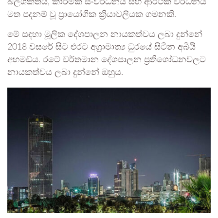
බලශක්තිය, කාර්මික සංවර්ධනය සහ ආර්ථික වර්ධනය
මත පදනම් වූ ප්‍රායෝගික ක්‍රියාවලියක ගමනකි.
මේ සඳහා මූලික දේශපාලන නායකත්වය ලබා දුන්නේ
2018 වසරේ සිට එරට අග්‍රාමාත්‍ය ධුරයේ සිටින අබියි
අහමඩ්ය. රටේ වර්තමාන දේශපාලන ප්‍රතිශෝධනවලට
නායකත්වය ලබා දුන්නේ ඔහුය.