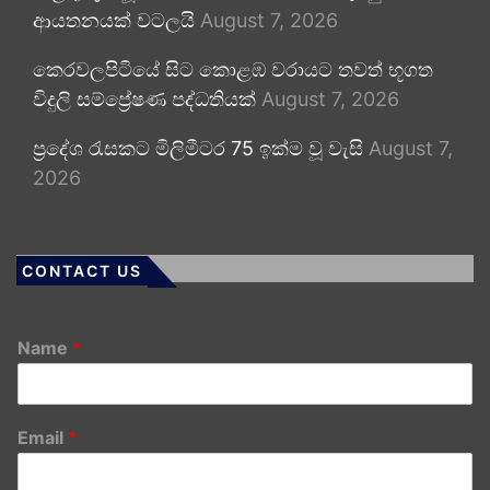
ආයතනයක් වටලයි
August 7, 2026
කෙරවලපිටියේ සිට කොළඹ වරායට තවත් භූගත
විදුලි සම්ප්‍රේෂණ පද්ධතියක්
August 7, 2026
ප්‍රදේශ රැසකට මිලිමීටර 75 ඉක්ම වූ වැසි
August 7,
2026
CONTACT US
Name
*
Email
*