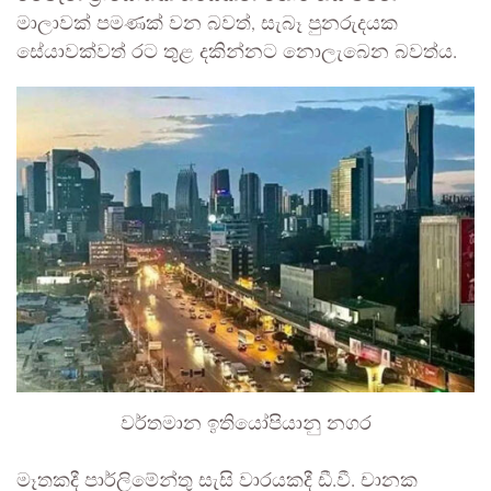
මාලාවක් පමණක් වන බවත්, සැබෑ පුනරුදයක
සේයාවක්වත් රට තුළ දකින්නට නොලැබෙන බවත්ය.
වර්තමාන ඉතියෝපියානු නගර
මෑතකදී පාර්ලිමේන්තු සැසි වාරයකදී ඩී.වී. චානක