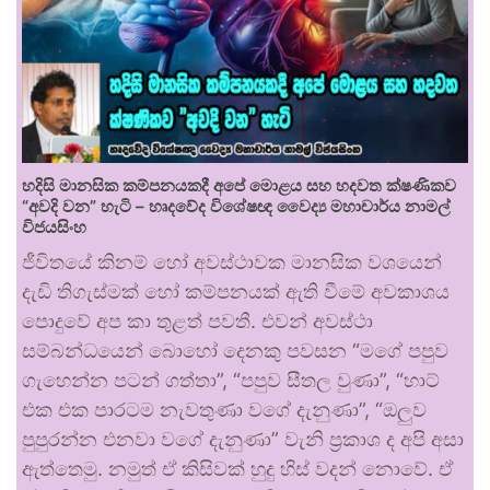
හදිසි මානසික කම්පනයකදී අපේ මොළය සහ හදවත ක්ෂණිකව
“අවදි වන” හැටි – හෘදවේද විශේෂඥ වෛද්‍ය මහාචාර්ය නාමල්
විජයසිංහ
ජීවිතයේ කිනම් හෝ අවස්ථාවක මානසික වශයෙන්
දැඩි තිගැස්මක් හෝ කම්පනයක් ඇති වීමේ අවකාශය
පොදුවේ අප කා තුළත් පවතී. එවන් අවස්ථා
සම්බන්ධයෙන් බොහෝ දෙනකු පවසන “මගේ පපුව
ගැහෙන්න පටන් ගත්තා”, “පපුව සීතල වුණා”, “හාට්
එක එක පාරටම නැවතුණා වගේ දැනුණා”, “ඔලුව
පුපුරන්න එනවා වගේ දැනුණා” වැනි ප්‍රකාශ ද අපි අසා
ඇත්තෙමු. නමුත් ඒ කිසිවක් හුදු හිස් වදන් නොවේ. ඒ