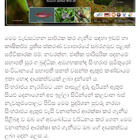
මෙම වැඩසටහන සාර්ථක කර ගැනීම සඳහා ඉඩම් හා
කෘෂිකර්ම ප්‍රතිසංස්කරණ ව්‍යාපාරයේ සබරගමුව පළාත්
සජීවීකාරක එම්. නවරත්න, ජාතික පාරිසරික පදනමේ
සභාපති සුරංග බුද්ධික, අඹගහකන්ඳ සිංහරාජ සුමිතුරෝ
සංවිධානයේ සභාපති සනත් වසන්ත ඇතුළු කණ්ඩායම
ඉතා හොඳ දායකත්වයක් ලබා දුන්නේ ය.
සිංහරාජය නැරඹීමට යන පාසැල් දරු දැරියන් ඇතුළු
සියළු දෙනාගෙන් අප ඉල්ලා සිටින්නේ කලවාන බස්
නැවතුම්පොලට පිවිස මෙම ප්‍රදර්ශන පුවරු නරඹා
සිංහරාජය ඇතුළු වැසි වනාන්තර ආරක්ෂා කර ගැනීම
පිළිබඳ ව ඔබ ගේ අවබෝධය වර්ධනය කර ගෙන මෙම
වනාන්තර ආරක්ෂා කර ගැනීමට ඔබ ගේ දායකත්වය
ලබා දෙන ලෙස ය.