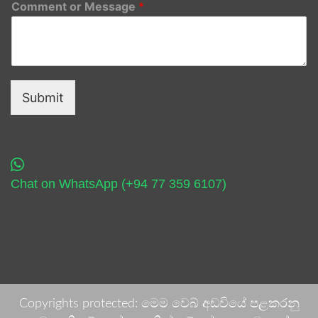
Comment or Message
*
Submit
Chat on WhatsApp (+94 77 359 6107)
Copyrights protected: මෙම වෙබ් අඩවියේ පළකරනු