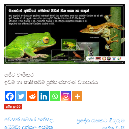
සජීව චාමිකර
ඉඩම් හා කෘෂිකර්ම ප්‍රතිසංස්කරණ ව්‍යාපාරය
හරිත දනව්ව
වෙසක් සමයේ පන්සල
ප්‍රදේශ රැසකට ගිගුරුම්
අබිබවා දන්සල ඉස්මතු
සහිත වැසි