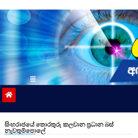
Skip
to
content
vinivida.lk
සිංහරාජයේ තොරතුරු කලවාන ප්‍රධාන බස්
නැවතුම්පොලේ