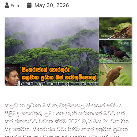
May 30, 2026
Editor
කලවාන ප්‍රධාන බස් නැවතුම්පොල සිංහරාජ අඩවිය
පිළිබඳ තොරතුරු ලබා ගත හැකි ස්ථානයක් බවට පත්
කර ජනතාවට විවෘත කිරීම 2026 මැයි මස 24 වන දින
සිදු කෙරින. සිංහරාජය වටා පිහිටි නගර අතුරින් ප්‍රධාන