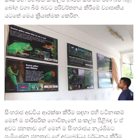
කෘෂි වන වගාවේ සංකල්ප භාවිත කර තේ වගා බිම් බහු
බෝග වගා බිම් බවට පරිවර්තනය කිරීමේ ව්‍යාපෘතිය
යටතේ මෙය ක්‍රියාත්මක කෙරින.
සිංහරාජ අඩවිය ආරක්ෂා කිරීම සඳහා එහි වටිනාකම්
මෙන් ම පාරිසරික ගොවිතැනේ සංකල්ප පිළිබඳ ව ඒ
අවට ජනතාව ගේ මෙන් ම සිංහරාජය නැරඹීමට
පැමිණෙන ජනතාව ගේ අවබෝධය වර්ධනය කිරීම