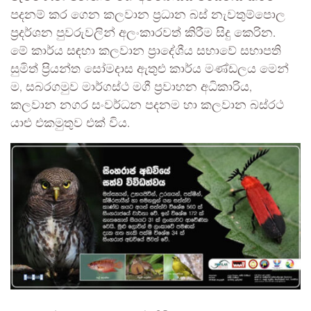
පදනම් කර ගෙන කලවාන ප්‍රධාන බස් නැවතුම්පොල
ප්‍රදර්ශන පුවරුවලින් අලංකාරවත් කිරීම සිදු කෙරින.
මේ කාර්ය සඳහා කලවාන ප්‍රාදේශීය සභාවේ සභාපති
සුමිත් ප්‍රියන්ත සෝමදාස ඇතුළු කාර්ය මණ්ඩලය මෙන්
ම, සබරගමුව මාර්ගස්ථ මගී ප්‍රවාහන අධිකාරිය,
කලවාන නගර සංවර්ධන පදනම හා කලවාන බස්රථ
යාළු එකමුතුව එක් විය.