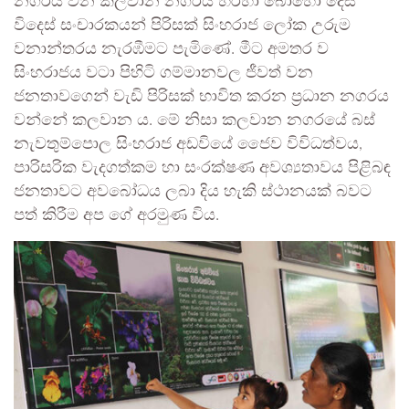
නගරය වන කලවාන නගරය හරහා බොහෝ දෙස්
විදෙස් සංචාරකයන් පිරිසක් සිංහරාජ ලෝක උරුම
වනාන්තරය නැරඹීමට පැමිණේ. මීට අමතර ව
සිංහරාජය වටා පිහිටි ගම්මානවල ජීවත් වන
ජනතාවගෙන් වැඩි පිරිසක් භාවිත කරන ප්‍රධාන නගරය
වන්නේ කලවාන ය. මේ නිසා කලවාන නගරයේ බස්
නැවතුම්පොල සිංහරාජ අඩවියේ ජෛව විවිධත්වය,
පාරිසරික වැදගත්කම හා සංරක්ෂණ අවශ්‍යතාවය පිළිබඳ
ජනතාවට අවබෝධය ලබා දිය හැකි ස්ථානයක් බවට
පත් කිරීම අප ගේ අරමුණ විය.