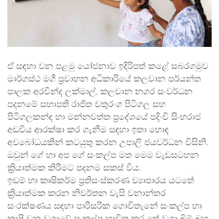
ඒ සඳහා වන පළමු යෝජනාව ඉදිරිපත් කළේ සබරගමුව
මාර්ගස්ථ මගී ප්‍රවාහන අධිකාරියේ කලවාන පර්යන්ත
පාලක අරවින්ද ලක්මාල්, කලවාන නගර සංවර්ධන
පදනමේ සභාපති රාජිත චතුරංග පිටිගල සහ
පිටිගලකන්ඳ හා මන්නවත්ත ප්‍රදේශයේ පදිංචි සිංහරාජ
අඩවිය ආරක්ෂා කර ගැනීම සඳහා ඉතා හොඳ
අවබෝධයකින් කටයුතු කරන උපාලි ජයවර්ධන විසිනි.
ඔවුන් ගේ හා අප ගේ සංකල්ප මත මෙම වැඩසටහන
ක්‍රියාත්මක කිරීමට පදනම සකස් විය.
ඉඩම් හා කෘෂිකර්ම ප්‍රතිසංස්කරණ ව්‍යාපාරය යටතේ
ක්‍රියාත්මක කරන නිවර්තන වැසි වනාන්තර
සංරක්ෂණය සඳහා පාරිසරික ගොවිතැනේ සංකල්ප හා