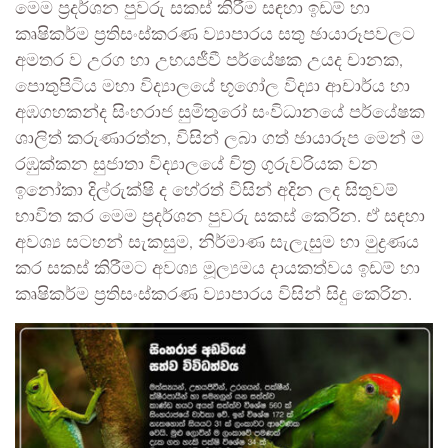
මෙම ප්‍රදර්ශන පුවරු සකස් කිරීම සඳහා ඉඩම් හා
කෘෂිකර්ම ප්‍රතිසංස්කරණ ව්‍යාපාරය සතු ඡායාරූපවලට
අමතර ව උරග හා උභයජීවී පර්යේෂක උයද චානක,
පොතුපිටිය මහා විද්‍යාලයේ භූගෝල විද්‍යා ආචාර්ය හා
අඹගහකන්ද සිංහරාජ සුමිතුරෝ සංවිධානයේ පර්යේෂක
ශාලිත් කරුණාරත්න, විසින් ලබා ගත් ඡායාරූප මෙන් ම
රඹුක්කන සුජාතා විද්‍යාලයේ චිත්‍ර ගුරුවරියක වන
ඉනෝකා දිල්රුක්ෂි ද හේරත් විසින් අදින ලද සිතුවම්
භාවිත කර මෙම ප්‍රදර්ශන පුවරු සකස් කෙරින. ඒ සඳහා
අවශ්‍ය සටහන් සැකසුම, නිර්මාණ සැලැසුම හා මුද්‍රණය
කර සකස් කිරීමට අවශ්‍ය මූල්‍යමය දායකත්වය ඉඩම් හා
කෘෂිකර්ම ප්‍රතිසංස්කරණ ව්‍යාපාරය විසින් සිදු කෙරින.