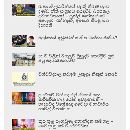
රාජ්‍ය නිලධාරීන්ගේ වැරදි තීරණවලට
දණ්ඩ නීති සංග්‍රහය යෙදවීම බරපතල
අවභාවිතයකි – සුනිල් කන්නන්ගර
කොළඹ, රත්නපුර, අම්පාර හිටපු මහ
දිසාපති
ලෝකයේ අඩුවෙන්ම නිදා ගන්නා ජාතිය?
නැව් වලින් බහලුම් මුහුදට පෙරලීම සුළු
පටු දෙයක් නොවේ
විශ්වවිද්‍යාල කඩඉම් ලකුණු නිකුත් කෙරේ
ප්‍රවේසම් වන්න; එල් නිනෝ යනු
පාරිසරික හෘද රෝග අවදානමකි –
හෘදවේද විශේෂඥ වෛද්‍ය මහාචාර්ය
නාමල් විජයසිංහ
කුස තුළ සැඟවුණු නොනිදන කම්හල –
වෛද්‍ය සුගත් විජේවර්ධන