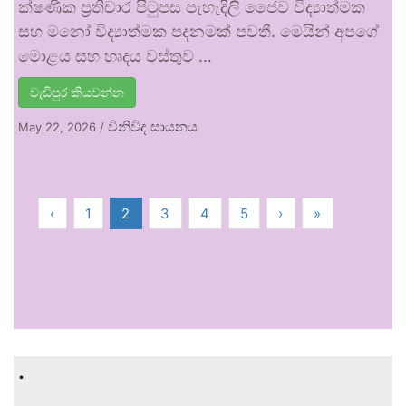
ක්ෂණික ප්‍රතිචාර පිටුපස පැහැදිලි ජෛව විද්‍යාත්මක
සහ මනෝ විද්‍යාත්මක පදනමක් පවතී. මෙයින් අපගේ
මොළය සහ හෘදය වස්තුව …
වැඩිපුර කියවන්න
විනිවිද සායනය
May 22, 2026
/
‹
1
2
3
4
5
›
»
.