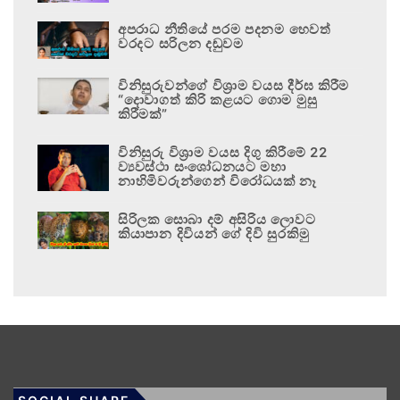
අපරාධ නීතියේ පරම පදනම හෙවත්
වරදට සරිලන දඬුවම
විනිසුරුවන්ගේ විශ්‍රාම වයස දීර්ඝ කිරීම
“දොවාගත් කිරි කළයට ගොම මුසු
කිරීමක්”
විනිසුරු විශ්‍රාම වයස දිගු කිරීමේ 22
ව්‍යවස්ථා සංශෝධනයට මහා
නාහිමිවරුන්ගෙන් විරෝධයක් නෑ
සිරිලක සොබා දම් අසිරිය ලොවට
කියාපාන දිවියන් ගේ දිවි සුරකිමු