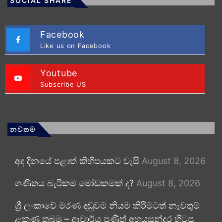
SOCIAL SHARE
Facebook
Like us on Facebook
Youtube
Subscribe US
නවතම
අද දිනයේ පළාත් කිහිපයකට වැසි
August 8, 2026
ගණිතය බැරිකම මෝඩකමක් ද?
August 8, 2026
ශ්‍රී ලංකාවේ මරණ දඬුවම නියම කිරීමටත් නැවතුම්
ළකුණ තබමු – ආචාර්ය ප්‍රණීත් අභයසුන්දර හිටපු