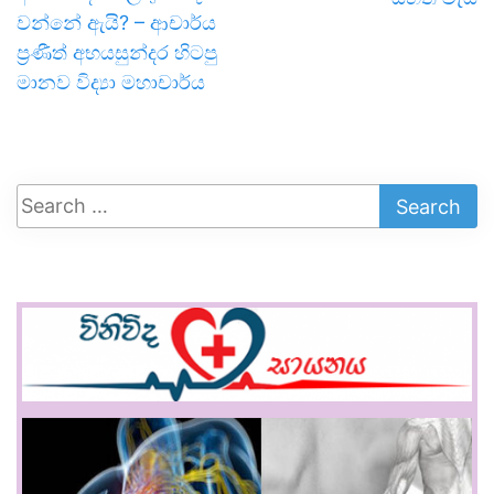
වන්නේ ඇයි? – ආචාර්ය
ප්‍රණීත් අභයසුන්දර හිටපු
මානව විද්‍යා මහාචාර්ය