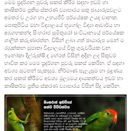
මෙම ප්‍රදර්ශන පුවරු සකස් කිරීම සඳහා ඉඩම් හා
කෘෂිකර්ම ප්‍රතිසංස්කරණ ව්‍යාපාරය සතු ඡායාරූපවලට
අමතර ව උරග හා උභයජීවී පර්යේෂක උයද චානක,
පොතුපිටිය මහා විද්‍යාලයේ භූගෝල විද්‍යා ආචාර්ය හා
අඹගහකන්ද සිංහරාජ සුමිතුරෝ සංවිධානයේ පර්යේෂක
ශාලිත් කරුණාරත්න, විසින් ලබා ගත් ඡායාරූප මෙන් ම
රඹුක්කන සුජාතා විද්‍යාලයේ චිත්‍ර ගුරුවරියක වන
ඉනෝකා දිල්රුක්ෂි ද හේරත් විසින් අදින ලද සිතුවම්
භාවිත කර මෙම ප්‍රදර්ශන පුවරු සකස් කෙරින. ඒ සඳහා
අවශ්‍ය සටහන් සැකසුම, නිර්මාණ සැලැසුම හා මුද්‍රණය
කර සකස් කිරීමට අවශ්‍ය මූල්‍යමය දායකත්වය ඉඩම් හා
කෘෂිකර්ම ප්‍රතිසංස්කරණ ව්‍යාපාරය විසින් සිදු කෙරින.