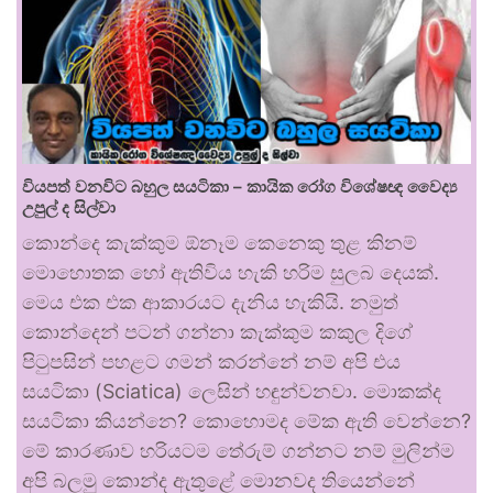
වියපත් වනවිට බහුල සයටිකා – කායික රෝග විශේෂඥ වෛද්‍ය
උපුල් ද සිල්වා
කොන්දෙ කැක්කුම ඕනෑම කෙනෙකු තුළ කිනම්
මොහොතක හෝ ඇතිවිය හැකි හරිම සුලබ දෙයක්.
මෙය එක එක ආකාරයට දැනිය හැකියි. නමුත්
කොන්දෙන් පටන් ගන්නා කැක්කුම කකුල දිගේ
පිටුපසින් පහළට ගමන් කරන්නේ නම් අපි එය
සයටිකා (Sciatica) ලෙසින් හඳුන්වනවා. මොකක්ද
සයටිකා කියන්නෙ? කොහොමද මේක ඇති වෙන්නෙ?
මේ කාරණාව හරියටම තේරුම් ගන්නට නම් මුලින්ම
අපි බලමු කොන්ද ඇතුළේ මොනවද තියෙන්නේ