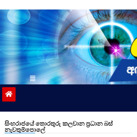
Skip
to
content
vinivida.lk
සිංහරාජයේ තොරතුරු කලවාන ප්‍රධාන බස්
නැවතුම්පොලේ