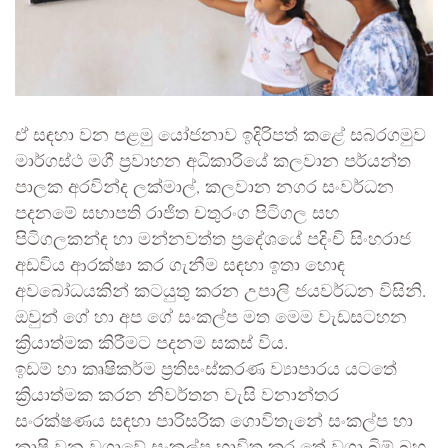
ඒ සඳහා වන පළමු යෝජනාව ඉදිරිපත් කළේ සබරගමුව
මාර්ගස්ථ මගී ප්‍රවාහන අධිකාරියේ කලවාන පර්යන්ත
පාලක අරවින්ද ලක්මාල්, කලවාන නගර සංවර්ධන
පදනමේ සභාපති රාජිත චතුරංග පිටිගල සහ
පිටිගලකන්ඳ හා මන්නවත්ත ප්‍රදේශයේ පදිංචි සිංහරාජ
අඩවිය ආරක්ෂා කර ගැනීම සඳහා ඉතා හොඳ
අවබෝධයකින් කටයුතු කරන උපාලි ජයවර්ධන විසිනි.
ඔවුන් ගේ හා අප ගේ සංකල්ප මත මෙම වැඩසටහන
ක්‍රියාත්මක කිරීමට පදනම සකස් විය.
ඉඩම් හා කෘෂිකර්ම ප්‍රතිසංස්කරණ ව්‍යාපාරය යටතේ
ක්‍රියාත්මක කරන නිවර්තන වැසි වනාන්තර
සංරක්ෂණය සඳහා පාරිසරික ගොවිතැනේ සංකල්ප හා