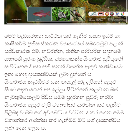
මෙම වැඩසටහන සාර්ථක කර ගැනීම සඳහා ඉඩම් හා
කෘෂිකර්ම ප්‍රතිසංස්කරණ ව්‍යාපාරයේ සබරගමුව පළාත්
සජීවීකාරක එම්. නවරත්න, ජාතික පාරිසරික පදනමේ
සභාපති සුරංග බුද්ධික, අඹගහකන්ඳ සිංහරාජ සුමිතුරෝ
සංවිධානයේ සභාපති සනත් වසන්ත ඇතුළු කණ්ඩායම
ඉතා හොඳ දායකත්වයක් ලබා දුන්නේ ය.
සිංහරාජය නැරඹීමට යන පාසැල් දරු දැරියන් ඇතුළු
සියළු දෙනාගෙන් අප ඉල්ලා සිටින්නේ කලවාන බස්
නැවතුම්පොලට පිවිස මෙම ප්‍රදර්ශන පුවරු නරඹා
සිංහරාජය ඇතුළු වැසි වනාන්තර ආරක්ෂා කර ගැනීම
පිළිබඳ ව ඔබ ගේ අවබෝධය වර්ධනය කර ගෙන මෙම
වනාන්තර ආරක්ෂා කර ගැනීමට ඔබ ගේ දායකත්වය
ලබා දෙන ලෙස ය.