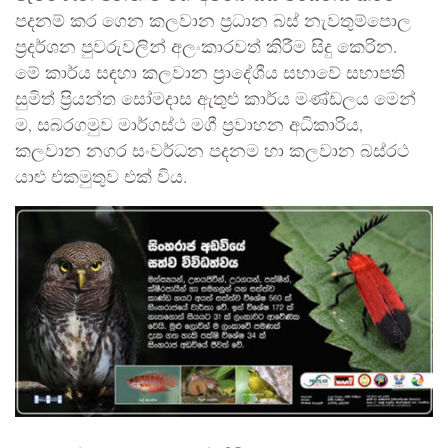
පදනම් කර ගෙන කලවාන ප්‍රධාන බස් නැවතුම්පොල
ප්‍රදර්ශන පුවරුවලින් අලංකාරවත් කිරීම සිදු කෙරින.
මේ කාර්ය සඳහා කලවාන ප්‍රාදේශීය සභාවේ සභාපති
සුමිත් ප්‍රියන්ත සෝමදාස ඇතුළු කාර්ය මණ්ඩලය මෙන්
ම, සබරගමුව මාර්ගස්ථ මගී ප්‍රවාහන අධිකාරිය,
කලවාන නගර සංවර්ධන පදනම හා කලවාන බස්රථ
යාළු එකමුතුව එක් විය.