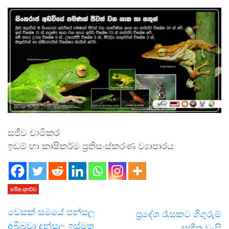
සජීව චාමිකර
ඉඩම් හා කෘෂිකර්ම ප්‍රතිසංස්කරණ ව්‍යාපාරය
හරිත දනව්ව
වෙසක් සමයේ පන්සල
ප්‍රදේශ රැසකට ගිගුරුම්
අබිබවා දන්සල ඉස්මතු
සහිත වැසි