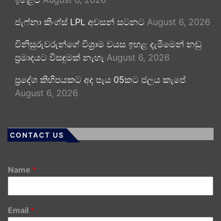
ජැෆ්නා කිංග්ස් LPL අවසන් සටනට
August 6, 2026
විනිසුරුවරුන්ගේ විශ්‍රාම වයස ඉහළ දැමීමෙන් නඩු
ප්‍රමාදයට විසඳුමක් නැහැ
August 6, 2026
ප්‍රදේශ කිහිපයකට අද පැය 05කට ජලය කැපේ
August 6, 2026
CONTACT US
Name
*
Email
*