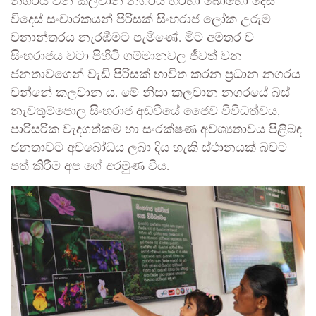
නගරය වන කලවාන නගරය හරහා බොහෝ දෙස්
විදෙස් සංචාරකයන් පිරිසක් සිංහරාජ ලෝක උරුම
වනාන්තරය නැරඹීමට පැමිණේ. මීට අමතර ව
සිංහරාජය වටා පිහිටි ගම්මානවල ජීවත් වන
ජනතාවගෙන් වැඩි පිරිසක් භාවිත කරන ප්‍රධාන නගරය
වන්නේ කලවාන ය. මේ නිසා කලවාන නගරයේ බස්
නැවතුම්පොල සිංහරාජ අඩවියේ ජෛව විවිධත්වය,
පාරිසරික වැදගත්කම හා සංරක්ෂණ අවශ්‍යතාවය පිළිබඳ
ජනතාවට අවබෝධය ලබා දිය හැකි ස්ථානයක් බවට
පත් කිරීම අප ගේ අරමුණ විය.