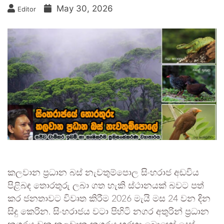
May 30, 2026
Editor
කලවාන ප්‍රධාන බස් නැවතුම්පොල සිංහරාජ අඩවිය
පිළිබඳ තොරතුරු ලබා ගත හැකි ස්ථානයක් බවට පත්
කර ජනතාවට විවෘත කිරීම 2026 මැයි මස 24 වන දින
සිදු කෙරින. සිංහරාජය වටා පිහිටි නගර අතුරින් ප්‍රධාන