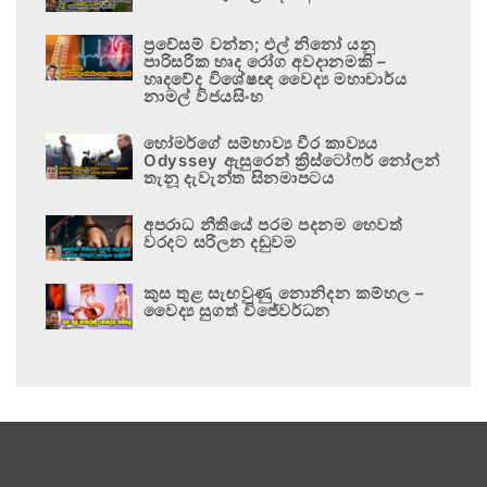
ප්‍රවේසම් වන්න; එල් නිනෝ යනු
පාරිසරික හෘද රෝග අවදානමකි –
හෘදවේද විශේෂඥ වෛද්‍ය මහාචාර්ය
නාමල් විජයසිංහ
හෝමර්ගේ සම්භාව්‍ය වීර කාව්‍යය
Odyssey ඇසුරෙන් ක්‍රිස්ටෝෆර් නෝලන්
තැනූ දැවැන්ත සිනමාපටය
අපරාධ නීතියේ පරම පදනම හෙවත්
වරදට සරිලන දඬුවම
කුස තුළ සැඟවුණු නොනිදන කම්හල –
වෛද්‍ය සුගත් විජේවර්ධන