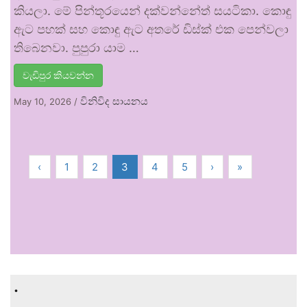
කියලා. මේ පින්තූරයෙන් දක්වන්නේත් සයටිකා. කොඳු
ඇට පහක් සහ කොඳු ඇට අතරේ ඩිස්ක් එක පෙන්වලා
තිබෙනවා. පුපුරා යාම …
වැඩිපුර කියවන්න
විනිවිද සායනය
May 10, 2026
/
‹
1
2
3
4
5
›
»
.