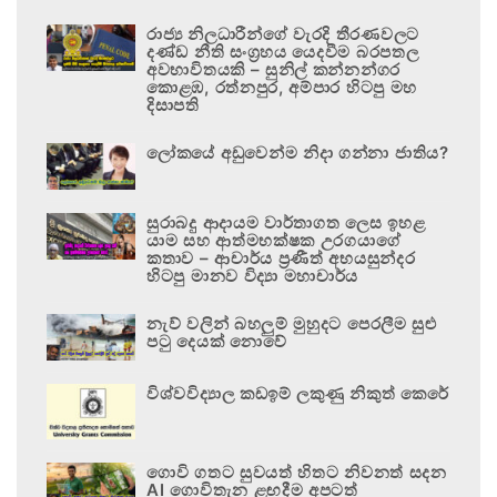
රාජ්‍ය නිලධාරීන්ගේ වැරදි තීරණවලට
දණ්ඩ නීති සංග්‍රහය යෙදවීම බරපතල
අවභාවිතයකි – සුනිල් කන්නන්ගර
කොළඹ, රත්නපුර, අම්පාර හිටපු මහ
දිසාපති
ලෝකයේ අඩුවෙන්ම නිදා ගන්නා ජාතිය?
සුරාබදු ආදායම වාර්තාගත ලෙස ඉහළ
යාම සහ ආත්මභක්ෂක උරගයාගේ
කතාව – ආචාර්ය ප්‍රණීත් අභයසුන්දර
හිටපු මානව විද්‍යා මහාචාර්ය
නැව් වලින් බහලුම් මුහුදට පෙරලීම සුළු
පටු දෙයක් නොවේ
විශ්වවිද්‍යාල කඩඉම් ලකුණු නිකුත් කෙරේ
ගොවි ගතට සුවයත් හිතට නිවනත් සදන
AI ගොවිතැන ළඟදීම අපටත්