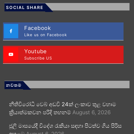
SOCIAL SHARE
Facebook
Like us on Facebook
Youtube
Subscribe US
නවතම
නීතිවිරෝධී වෙබ් අඩවි 24ක් ලංකාව තුළ වහාම
ක්‍රියාත්මකවන පරිදි තහනම්
August 6, 2026
ජූලි මාසයේදී විදේශ රැකියා සඳහා පිටත්ව ගිය පිරිස
ඉහළට
August 6, 2026