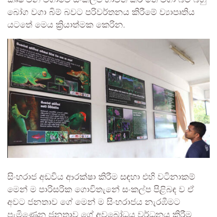
කෘෂි වන වගාවේ සංකල්ප භාවිත කර තේ වගා බිම් බහු
බෝග වගා බිම් බවට පරිවර්තනය කිරීමේ ව්‍යාපෘතිය
යටතේ මෙය ක්‍රියාත්මක කෙරින.
සිංහරාජ අඩවිය ආරක්ෂා කිරීම සඳහා එහි වටිනාකම්
මෙන් ම පාරිසරික ගොවිතැනේ සංකල්ප පිළිබඳ ව ඒ
අවට ජනතාව ගේ මෙන් ම සිංහරාජය නැරඹීමට
පැමිණෙන ජනතාව ගේ අවබෝධය වර්ධනය කිරීම