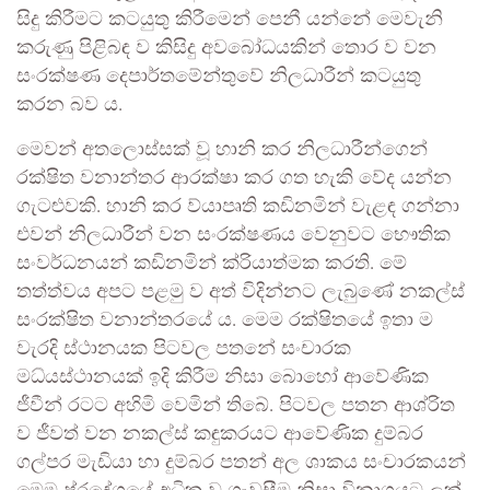
සිදු කිරීමට කටයුතු කිරීමෙන් පෙනී යන්නේ මෙවැනි
කරුණු පිළිබඳ ව කිසිදු අවබෝධයකින් තොර ව වන
සංරක්ෂණ දෙපාර්තමේන්තුවේ නිලධාරීන් කටයුතු
කරන බව ය.
මෙවන් අතලොස්සක් වූ හානි කර නිලධාරීන්ගෙන්
රක්ෂිත වනාන්තර ආරක්ෂා කර ගත හැකි වේද යන්න
ගැටළුවකි. හානි කර ව්යාපෘති කඩිනමින් වැළඳ ගන්නා
එවන් නිලධාරීන් වන සංරක්ෂණය වෙනුවට භෞතික
සංවර්ධනයන් කඩිනමින් ක්රියාත්මක කරති. මේ
තත්ත්වය අපට පළමු ව අත් විදින්නට ලැබුණේ නකල්ස්
සංරක්ෂිත වනාන්තරයේ ය. මෙම රක්ෂිතයේ ඉතා ම
වැරදි ස්ථානයක පිටවල පතනේ සංචාරක
මධ්යස්ථානයක් ඉදි කිරීම නිසා බොහෝ ආවේණික
ජීවීන් රටට අහිමි වෙමින් තිබේ. පිටවල පතන ආශ්රිත
ව ජීවත් වන නකල්ස් කඳුකරයට ආවේණික දුම්බර
ගල්පර මැඩියා හා දුම්බර පතන් අල ශාකය සංචාරකයන්