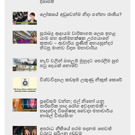
දිසාපති
ලෝකයේ අඩුවෙන්ම නිදා ගන්නා ජාතිය?
සුරාබදු ආදායම වාර්තාගත ලෙස ඉහළ
යාම සහ ආත්මභක්ෂක උරගයාගේ
කතාව – ආචාර්ය ප්‍රණීත් අභයසුන්දර
හිටපු මානව විද්‍යා මහාචාර්ය
නැව් වලින් බහලුම් මුහුදට පෙරලීම සුළු
පටු දෙයක් නොවේ
විශ්වවිද්‍යාල කඩඉම් ලකුණු නිකුත් කෙරේ
ප්‍රවේසම් වන්න; එල් නිනෝ යනු
පාරිසරික හෘද රෝග අවදානමකි –
හෘදවේද විශේෂඥ වෛද්‍ය මහාචාර්ය
නාමල් විජයසිංහ
අපරාධ නීතියේ පරම පදනම හෙවත්
වරදට සරිලන දඬුවම