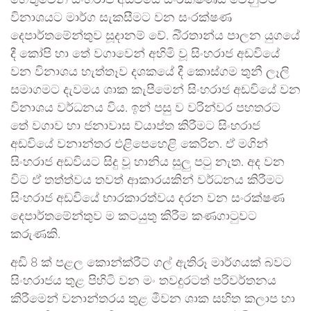
හේතුවෙන් සිංහරාජ අඩවියේ සංරක්ෂණය වෙනුවට
විනාශයට මාර්ග සැකසීමට වන සංරක්ෂණ
දෙපාර්තමේන්තුව සූදානම් වේ. බි්රතාන්ය පාලන යුගයේ
දී කෝපි හා තේ වගාවෙන් අහිමි වූ සිංහරාජ අඩවියේ
වන විනාශය හැත්තෑව දශකයේ දී කොස්ගම තුනී ලෑලි
සමාගමට දැවමය ශාක කැපීමෙන් සිංහරාජ අඩවියේ වන
විනාශය වර්ධනය විය. ඉන් පසු ව වරින්වර පහතරට
තේ වගාව හා ජනාවාස ව්යාප්ත කිරීමට සිංහරාජ
අඩවියේ වනාන්තර එළිපෙහෙළි කෙරින. ඒ මගින්
සිංහරාජ අඩවියට සිදු වූ හානිය සුලු පටු නැත. අද වන
විට ඒ තත්ත්වය තවත් ආකාරයකින් වර්ධනය කිරීමට
සිංහරාජ අඩවියේ භාරකාරත්වය දරන වන සංරක්ෂණ
දෙපාර්තමේන්තුව ම කටයුතු කිරීම කණගාටුවට
කරුණකි.
අඩි 8 ක් පළල කොන්ක්රීට් ගල් ඇතිරූ මාර්ගයක් බවට
සිංහරාජය තුළ පිහිටි වන මං තවදුරටත් පරිවර්තනය
කිරීමෙන් වනාන්තරය තුළ මීවන ශාක සහිත කලාප හා