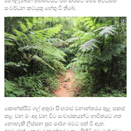
නොලැබෙන තත්ත්වයට පත් කිරීමට මෙම අවිධිමත්
සංවර්ධන කටයුතු හේතු වී තිබේ.
කොන්ක්රීට් ගල් අතුරා සිංහරාජ වනාන්තරය තුළ සකස්
කළ වන මං අද වන විට සංචාරකයන්ට භාවිතයට ගත
නොහැකි ලිස්සන සුළු මාර්ග බවට පත් වී ඇත.