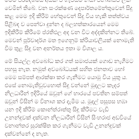
මෙම ප්රදේශයේ අධික ව ගැවසීම නිසා විනාශයට ලක්
වෙමින් තිබේ. වන සංරක්ෂණ දෙපාර්තමේන්තුවෙන් සිදු
කළ මෙම ඉදි කිරීම් හේතුවෙන් සිදු විය හැකි තත්ත්වය
පිළිබඳ ව පෙන්වා දුන්න ද බලහත්කාරයෙන් මෙම
ඉදිකිරීම් කිරීමේ ප්රතිඵල අද වන විට අද්දකින්නට තිබේ.
මෙවන් පූර්වාදර්ශ මත ඉගෙනුම් ක්රියාවලියක් නොමැති
වීම තුළ සිදු වන අනර්තය ඉතා ම විශාල ය.
මේ සියල්ල අවබෝධ කර ගත් සමාජයක් ගොඩ නැගීමට
පහසු නැත. නමුත් අවබෝධයක් සහිත ජනතාව හෝ
මෙම සම්පත් ආරක්ෂා කර ගැනීමට යොමු විය යුතු ය.
එසේ නොමැතිවුවහොත් සිදු වන්නේ මුදලට කෑදර
නිලධාරීන් ඉදිරියේ ඔවුන් ගේ භාරයේ පවතින සම්පත්
ඔවුන් විසින් ම විනාශ කර දැමීම ය. මුදල් පසුපස හඹා
යන ඉදි කිරීම් කොන්ත්රාත්තු සිදු කිරීමට වැඩි
උනන්දුවක් දක්වන නිලධාරීන් විසින් සිංහරාජ අඩවියේ
වනාන්තර සුරක්ෂිත කර ගැනීමට වැඩි උනන්දුවක්
දක්වන්නේ ද නැත.