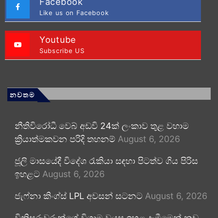
Facebook
Like us on Facebook
Youtube
Subscribe US
නවතම
නීතිවිරෝධී වෙබ් අඩවි 24ක් ලංකාව තුළ වහාම
ක්‍රියාත්මකවන පරිදි තහනම්
August 6, 2026
ජූලි මාසයේදී විදේශ රැකියා සඳහා පිටත්ව ගිය පිරිස
ඉහළට
August 6, 2026
ජැෆ්නා කිංග්ස් LPL අවසන් සටනට
August 6, 2026
විනිසුරුවරුන්ගේ විශ්‍රාම වයස ඉහළ දැමීමෙන් නඩු