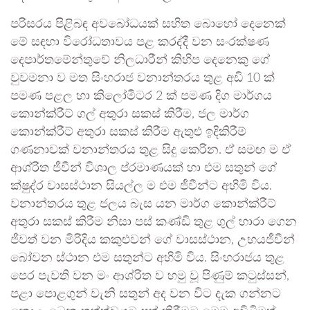
පරිසරය පිළිබඳ අවබෝධයක් සහිත බොහෝ දෙනෙක්
මේ සඳහා විරෝධතාවය පළ කරද්දී වන සංරක්ෂණ
දෙපාර්තමේන්තුවේ නිලධාරීන් කිහිප දෙනෙකු ගේ
වුවමනා ව මත සිංහරාජ වනාන්තරය තුළ අඩි 10 ක්
පමණ පළල හා කිලෝමීටර 2 ක් පමණ දිග මාර්ගය
කොන්ක්රීට් ගල් අතුරා සකස් කිරීම, ජල මාර්ග
කොන්ක්රීට් අතුරා සකස් කිරීම ඇතුළු ඉදිකිරීම්
ගණනාවක් වනාන්තරය තුළ සිදු කෙරින. ඒ සමඟ ම ඒ
ආශ්රිත ජීවීන් විශාල ප්රමාණයක් හා එම සතුන් ගේ
ක්ෂුද්ර වාසස්ථාන සියල්ල ම එම ජීවීන්ට අහිමි විය.
වනාන්තරය තුළ ජලය බැස යන මාර්ග කොන්ක්රීට්
අතුරා සකස් කිරීම නිසා පස් කණ්ඩි තුළ ගුල් හාරා ගෙන
ජීවත් වන මිරිදිය කකුළුවන් ගේ වාසස්ථාන, උභයජීවීන්
බෝවන ස්ථාන එම සතුන්ට අහිමි විය. සිංහරාජය තුළ
පෙර පැවති වන මං ආශ්රිත ව හමු වූ පිණුම් කටුස්සන්,
පළා පොළගුන් වැනි සතුන් අද වන විට දැක ගන්නට