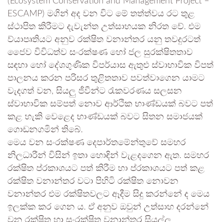
(Ecosystem Conservation and Management Project –
ESCAMP) මගින් අද වන විට මේ තත්ත්වය රට තුළ
ස්ථාපිත කිරීමට දැවැන්ත උත්සාහයක නිරත වේ. එම
ව්යාපෘතියට අනුව රක්ෂිත වනාන්තර යනු තවදුරටත්
ජෛව විවිධත්ව සංරක්ෂණ හෝ ජල සුරක්ෂිතතාව
සඳහා හෝ දේශගුණික විපර්යාස ඇතුළු ස්වාභාවික විපත්
පාලනය කරන පරිසර තුළිතතාව පවත්වාගෙන යාමට
වැදගත් වන, සියලු ජීවීන්ට රැකවරණය සලසන
ස්වාභාවික සම්පත් නොව ආර්ථික භාණ්ඩයක් බවට පත්
කළ හැකි වෙළෙද භාණ්ඩයක් බවට සිතන සමාජයක්
ගොඩනගමින් තිබේ.
මෙය වන සංරක්ෂණ දෙපාර්තමේන්තුවේ සමහර
නිලධාරීන් විසින් ඉතා හොඳින් වැළදගෙන ඇත. සමහර
රක්ෂිත ප්රකාශයට පත් කිරීම හා ප්රකාශයට පත් කළ
රක්ෂිත වනාන්තර වටා පිහිටි රක්ෂිත නොවන
වනාන්තර එම රක්ෂිතවලට ඈදීම සිදු කරන්නේ ද මෙය
ඉලක්ක කර ගෙන ය. ඒ අනුව ඔවුන් උත්සාහ දරන්නේ
වන රක්ෂිත හා සංරක්ෂිත වනාන්තර සියල්ල