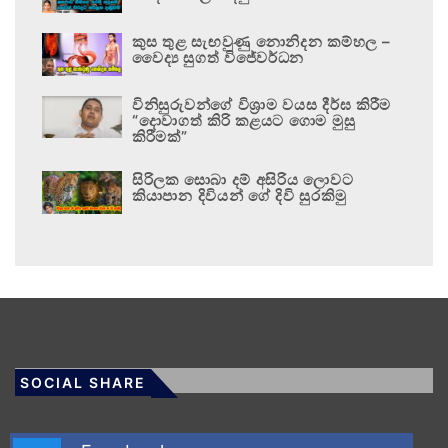
කුස තුළ සැඟවුණු නොනිදන කම්හල –
වෛද්‍ය සුගත් විජේවර්ධන
විනිසුරුවන්ගේ විශ්‍රාම වයස දීර්ඝ කිරීම
“දොවාගත් කිරි කළයට ගොම මුසු
කිරීමක්”
සිරිලක සොබා දම් අසිරිය ලොවට
කියාපාන දිවියන් ගේ දිවි සුරකිමු
SOCIAL SHARE