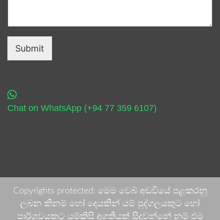
Submit
Chat on WhatsApp (+94 77 359 6107)
Copyrights protected: මෙම වෙබ් අඩවියේ පළකරනු
ලබන කිනම් හෝ දෙයකින් යම් පුද්ගලයකුට හෝ
පාර්ශවයකට යම්කිසි අගතියක් සිදුවන්නේ නම් එම