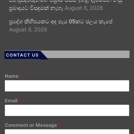
ප්‍රමාදයට විසඳුමක් නැහැ
August 6, 2026
ප්‍රදේශ කිහිපයකට අද පැය 05කට ජලය කැපේ
August 6, 2026
CONTACT US
Name
*
Email
*
Comment or Message
*