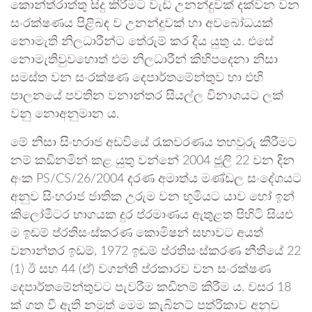
කොන්ත්රාත්තු සිදු කිරීමට වැඩි උනන්දුවක් දක්වන වන
සංරක්ෂණය පිළිබඳ ව උනන්දුවක් හා අවබෝධයක්
නොමැති නිලධාරීන්ට තේරුම් කර දිය යුතු ය. එසේ
නොමැතිවුවහොත් එම නිලධාරීන් කිහිපදෙනා නිසා
සමස්ත වන සංරක්ෂණ දෙපාර්තමේන්තුව හා එහි
පාලනයේ පවතින වනාන්තර සියල්ල විනාශයට ලක්
වනු නොඅනුමාන ය.
මේ නිසා සිංහරාජ අඩවියේ රැකවරණය තහවුරු කිරීමට
නම් කඩිනමින් කළ යුතු වන්නේ 2004 ජූලි 22 වන දින
අංක PS/CS/26/2004 දරණ අමාත්ය මණ්ඩල සංදේශයට
අනුව සිංහරාජ ජාතික උරුම වන භූමියට යාව හෝ ඉන්
කිලෝමීටර භාගයක දුර ප්රමාණය ඇතුළත පිහිටි සියළු
ම ඉඩම් ප්රතිසංස්කරණ කොමිෂන් සභාවට අයත්
වනාන්තර ඉඩම්, 1972 ඉඩම් ප්රතිසංස්කරණ නීතියේ 22
(1) ඊ සහ 44 (ඒ) වගන්ති ප්රකාරව වන සංරක්ෂණ
දෙපාර්තමේන්තුවට පැවරීම කඩිනම් කිරීම ය. වසර 18
ක් ගත වී ඇති නමුත් මෙම කැබිනට් පත්රිකාව අනුව