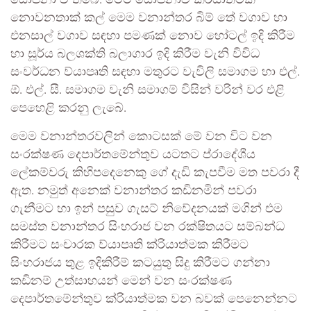
යෝජනා වී තිබේ. මෙම යෝජනාව ක්රියාත්මක
නොවනතාක් කල් මෙම වනාන්තර බිම් තේ වගාව හා
එනසාල් වගාව සඳහා පමණක් නොව හෝටල් ඉදි කිරීම
හා සූර්ය බලශක්ති බලාගාර ඉදි කිරීම වැනි විවිධ
සංවර්ධන ව්යාපෘති සඳහා මතුරට වැවිලි සමාගම හා එල්.
ඕ. එල්. සී. සමාගම වැනි සමාගම් විසින් වරින් වර එළි
පෙහෙළි කරනු ලැබේ.
මෙම වනාන්තරවලින් කොටසක් මේ වන විට වන
සංරක්ෂණ දෙපාර්තමේන්තුව යටතට ප්රාදේශීය
ලේකම්වරු කිහිපදෙනෙකු ගේ දැඩි කැපවීම මත පවරා දී
ඇත. නමුත් අනෙක් වනාන්තර කඩිනමින් පවරා
ගැනීමට හා ඉන් පසුව ගැසට් නිවේදනයක් මගින් එම
සමස්ත වනාන්තර සිංහරාජ වන රක්ෂිතයට සම්බන්ධ
කිරීමට සංචාරක ව්යාපෘති ක්රියාත්මක කිරීමට
සිංහරාජය තුළ ඉදිකිරීම් කටයුතු සිදු කිරීමට ගන්නා
කඩිනම් උත්සාහයන් මෙන් වන සංරක්ෂණ
දෙපාර්තමේන්තුව ක්රියාත්මක වන බවක් පෙනෙන්නට