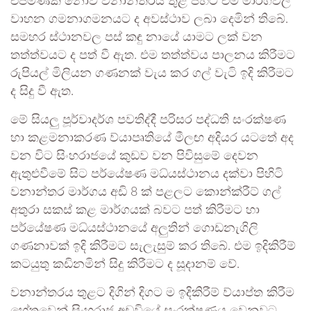
එපමණක් නොව වනාන්තරය තුළ පිහිටි එම මාර්ගවල
වාහන ගමනාගමනයට ද අවස්ථාව ලබා දෙමින් තිබේ.
සමහර ස්ථානවල පස් කඳු නායේ යාමට ලක් වන
තත්ත්වයට ද පත් වී ඇත. එම තත්ත්වය පාලනය කිරීමට
රුපියල් මිලියන ගණනක් වැය කර ගල් වැටි ඉදි කිරීමට
ද සිදු වී ඇත.
මේ සියලු පූර්වාදර්ශ පවතිද්දී පරිසර පද්ධති සංරක්ෂණ
හා කළමනාකරණ ව්යාපෘතියේ මීලඟ අදියර යටතේ අද
වන විට සිංහරාජයේ කුඩව වන පිවිසුමේ දෙවන
ඇතුළුවීමේ සිට පර්යේෂණ මධ්යස්ථානය දක්වා පිහිටි
වනාන්තර මාර්ගය අඩි 8 ක් පළලට කොන්ක්රීට් ගල්
අතුරා සකස් කළ මාර්ගයක් බවට පත් කිරීමට හා
පර්යේෂණ මධ්යස්ථානයේ අලුතින් ගොඩනැගිලි
ගණනාවක් ඉදි කිරීමට සැලැසුම් කර තිබේ. එම ඉදිකිරීම්
කටයුතු කඩිනමින් සිදු කිරීමට ද සූදානම් වේ.
වනාන්තරය තුළට දිගින් දිගට ම ඉදිකිරීම් ව්යාප්ත කිරීම