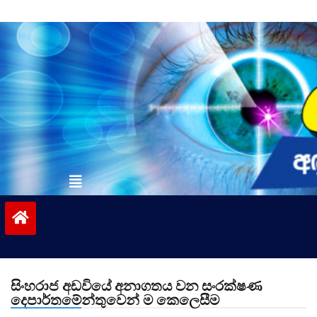
Skip
to
content
vinivida.lk
සිංහරාජ අඩවියේ අනාගතය වන සංරක්ෂණ
දෙපාර්තමේන්තුවෙන් ම කෙලෙසීම