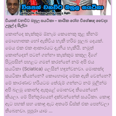
වියපත් වනවිට බහුල සයටිකා – කායික රෝග විශේෂඥ වෛද්‍ය
උපුල් ද සිල්වා
කොන්දෙ කැක්කුම ඕනෑම කෙනෙකු තුළ කිනම්
මොහොතක හෝ ඇතිවිය හැකි හරිම සුලබ දෙයක්.
මෙය එක එක ආකාරයට දැනිය හැකියි. නමුත්
කොන්දෙන් පටන් ගන්නා කැක්කුම කකුල දිගේ
පිටුපසින් පහළට ගමන් කරන්නේ නම් අපි එය
සයටිකා (Sciatica) ලෙසින් හඳුන්වනවා. මොකක්ද
සයටිකා කියන්නෙ? කොහොමද මේක ඇති වෙන්නෙ?
මේ කාරණාව හරියටම තේරුම් ගන්නට නම් මුලින්ම
අපි බලමු කොන්ද ඇතුළේ මොනවද තියෙන්නේ
කියලා. මේ පින්තූරයෙන් දක්වන්නේත් සයටිකා. කොඳු
ඇට පහක් සහ කොඳු ඇට අතරේ ඩිස්ක් එක පෙන්වලා
තිබෙනවා. පුපුරා යාම …