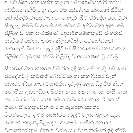
ආවේණික ශාක සහිත කලාප බොහොමයක් සිංහරාජ
අඩවියට අහිමි වනු ඇත. එම ප්රදේශය බොහෝ ජීවීන්
ගේ ක්ෂුද්ර වාසස්ථාන හා ගොදුරු බිම් ප්රදේශ වේ. ඒවා
සියල්ල මෙම ව්යාපෘතියත් සමඟ ම අහිමි වනු ඇත. මේ
පිළිබඳ ව වන සංරක්ෂණ දෙපාර්තමේන්තුවේ සිංහරාජ
අඩවියේ සේවය කරන නිලධාරීන්ට අවබෝධයක්
නොමැති වීම හා මුදල් ඉදිරියේ සිංහරාජයේ රැකවරණය
පිළිබඳ ව අමතක කිරීම පිළිබඳ ව අප කණගාටු වෙමු.
සිංහරාජ වනාන්තරයේ මාර්ග ඉදි කර විවෘත වූ බොහෝ
ප්රදේශවල කටකළු බෝවිටියා හා කහ දියපර වැනි
ආක්රමණික ශාක ව්යාප්තිය දරුණු ලෙස සිදු වීම නිසා
භෞමික උඩවැඩියා, මීවන ශාක, අක්මා ශාක, පාසි ශාක
හා යටි ස්ථරයේ ශාක බොහොමයක් විනාශ වී ගොස්
තිබේ. ඒ හේතුවෙන් ඒ මත යැපෙන සත්ත්ව
විශේෂවලට ද එම තත්ත්වය දරුණු ලෙස බලපා ඇත.
මෙවන් කරුණු පිළිබඳ ව අවබෝධයකින් තොර ව
වනාන්තර තුළ, වන ආවරණය විවෘත කරමින් ඉදි කිරීම්