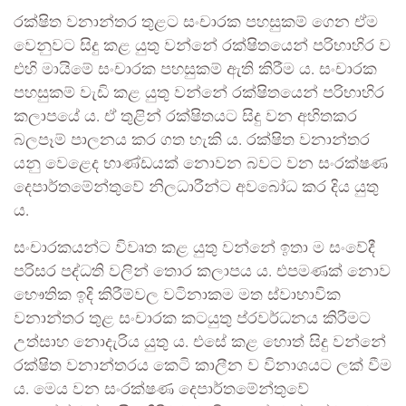
රක්ෂිත වනාන්තර තුළට සංචාරක පහසුකම් ගෙන ඒම
වෙනුවට සිදු කළ යුතු වන්නේ රක්ෂිතයෙන් පරිභාහිර ව
එහි මායිමේ සංචාරක පහසුකම් ඇති කිරීම ය. සංචාරක
පහසුකම් වැඩි කළ යුතු වන්නේ රක්ෂිතයෙන් පරිභාහිර
කලාපයේ ය. ඒ තුළින් රක්ෂිතයට සිදු වන අහිතකර
බලපෑම් පාලනය කර ගත හැකි ය. රක්ෂිත වනාන්තර
යනු වෙළෙද භාණ්ඩයක් නොවන බවට වන සංරක්ෂණ
දෙපාර්තමේන්තුවේ නිලධාරීන්ට අවබෝධ කර දිය යුතු
ය.
සංචාරකයන්ට විවෘත කළ යුතු වන්නේ ඉතා ම සංවේදී
පරිසර පද්ධති වලින් තොර කලාපය ය. එපමණක් නොව
භෞතික ඉදි කිරීම්වල වටිනාකම මත ස්වාභාවික
වනාන්තර තුළ සංචාරක කටයුතු ප්රවර්ධනය කිරීමට
උත්සාහ නොදැරිය යුතු ය. එසේ කළ හොත් සිදු වන්නේ
රක්ෂිත වනාන්තරය කෙටි කාලීන ව විනාශයට ලක් වීම
ය. මෙය වන සංරක්ෂණ දෙපාර්තමේන්තුවේ