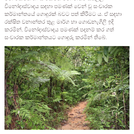
විනෝදාස්වාදය සඳහා පමණක් වෙන් වූ සංචාරක
කර්මාන්තයේ ගොදුරක් බවට පත් කිරීමට ය. ඒ සඳහා
රක්ෂිත වනාන්තර තුළ මාර්ග හා ගොඩනැගිලි ඉදි
කරමින්, විනෝදාස්වාදය පමණක් පදනම් කර ගත්
සංචාරක කර්මාන්තයට ගොදුරු කරමින් තිබේ.