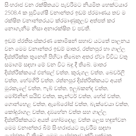
සිංහරාජ වන රක්ෂිතයට පැවරීමට නියමිත හෙක්ටයාර
2508.4 ක සුවිශේෂී වනාන්තර ඉඩම් ප්රමාණය තව ම
රක්ෂිත වනාන්තරයට ක්රමාණුකූලව අත්පත් කර
නොගැනීම නිසා අනාරක්ෂිත ව පවතී.
ඉඩම් ප්රතිසංස්කරණ කොමිෂන් සභාව යටතේ පාලනය
වන මෙම වනාන්තර ඉඩම් මාතර, රත්නපුර හා ගාල්ල
දිස්ත්රික්ක තුනෙහි පිහිටා තිබෙන අතර ඒවා විවිධ වතු
සමාගම් සඳහා මේ වන විට බදු දී තිබේ. මාතර
දිස්ත්රීක්කයේ එන්සල් වත්ත, කුරුගල වත්ත, බෙවර්ලි
වත්ත, හේමගිරි වත්ත. රත්නපුර දිස්ත්රික්කයට අයත්
මුරකැලේ වත්ත, ෆැබ් වත්ත, ඉලුබකන්ද වත්ත,
මෝර්නින් සයිඩ් වත්ත, කැන්ටර් වත්ත, හේස් වත්ත,
ගොන්හෙළ වත්ත, ඇබේරෝස් වත්ත, බැක්වෙයා වත්ත,
කෝදුරාගල වත්ත, දඹහේන වත්ත සහ ගාල්ල
දිස්ත්රික්කයට අයත් හෝමදොළ වත්ත ලෙස හඳුන්වන
මෙම වනාන්තර බිම් සිංහරාජයට පැවරීම සඳහා