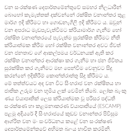
වන සංරක්ෂණ දෙපාර්තමේන්තුවේ සමහර නිලධාරීන්
බොහෝ කැමැත්තක් දක්වන්නේ රක්ෂිත වනාන්තර තුළ
මාර්ග ඉදි කිරීමට හා ගොඩනැගිලි ඉදි කිරීමට ය. ඔවුන්
වන අපරාධ මැඩපැවැත්වීමට ක්රියාමාර්ග ගැනීම හෝ
රක්ෂිත වනාන්තරයේ පැවැත්ම සුරක්ෂිත කිරීමට නීති
ක්රියාත්මක කිරීම හෝ රක්ෂිත වනාන්තර අවට ජීවත්
වන ජනතාව ගේ ආකල්පමය වර්ධනයක් ඇති කර
රක්ෂිත වනාන්තර ආරක්ෂා කර ගැනීම හා ජන ජීවිතය
සුරක්ෂිත කර ගැනීමට මඟ පෙන්වීම වෙනුවට සිදු
කරන්නේ ඉදිකිරීම් කොන්ත්රාත්තු සිදු කිරීමට ය.
මේ තත්ත්වයට අද වන විට සිංහරාජ වන රක්ෂිතය හා
ජාතික උරුම වන භූමිය ලක් වෙමින් තිබේ. ලෝක බැංකු
ණය ව්යාපෘතික් ලෙස ක්රියාත්මක වූ පරිසර පද්ධති
සංරක්ෂණ හා කළමනාකරණ ව්යාපෘතියේ (ESCAMP)
පළමු අදියරේ දී සිංහරාජයේ කුඩව වනාන්තර පිවිසුම
ආශ්රිත වන මං සංවර්ධනය කළේ වන සංරක්ෂණ
දෙපාර්තමේන්තුවේ අභිමත බලය භාවිත කරමිනි.