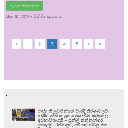
වැඩිපුර කියවන්න
විනිවිද සායනය
May 10, 2026
/
‹
1
2
3
4
5
›
»
.
රාජ්‍ය නිලධාරීන්ගේ වැරදි තීරණවලට
දණ්ඩ නීති සංග්‍රහය යෙදවීම බරපතල
අවභාවිතයකි – සුනිල් කන්නන්ගර
කොළඹ, රත්නපුර, අම්පාර හිටපු මහ