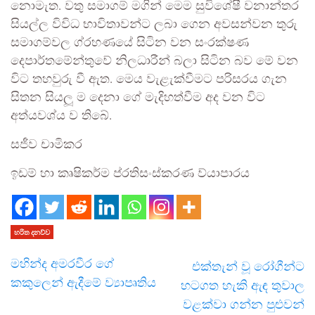
නොමැත. වතු සමාගම් මගින් මෙම සුවිශේෂී වනාන්තර
සියල්ල විවිධ භාවිතාවන්ට ලබා ගෙන අවසන්වන තුරු
සමාගම්වල ග්රහණයේ සිටින වන සංරක්ෂණ
දෙපාර්තමේන්තුවේ නිලධාරීන් බලා සිටින බව මේ වන
විට තහවුරු වී ඇත. මෙය වැළැක්වීමට පරිසරය ගැන
සිතන සියලූ ම දෙනා ගේ මැදිහත්වීම අද වන විට
අත්යවශ්ය ව තිබේ.
සජීව චාමිකර
ඉඩම් හා කෘෂිකර්ම ප්රතිසංස්කරණ ව්යාපාරය
හරිත දනව්ව
මහින්ද අමරවීර ගේ
එක්තැන් වූ රෝගීන්ට
කකුලෙන් ඇදීමේ ව්‍යාපෘතිය
හටගත හැකි ඇඳ තුවාල
වළක්වා ගන්න පුළුවන්