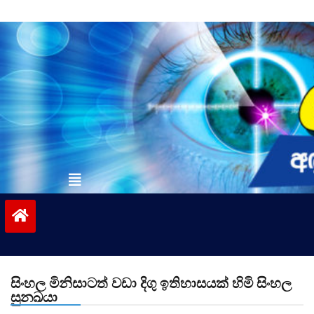
Skip
to
content
vinivida.lk
සිංහල මිනිසාටත් වඩා දිගු ඉතිහාසයක් හිමි සිංහල
සුනඛයා