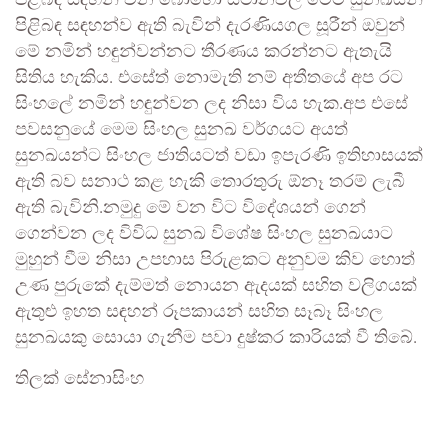
පිළිබඳ සඳහන් වන බොහෝ ස්ථානවල මෙම සුනඛයන්
පිළිබඳ සඳහන්ව ඇති බැවින් දැරණියගල සූරීන් ඔවුන්
මේ නමින් හඳුන්වන්නට තීරණය කරන්නට ඇතැයි
සිතිය හැකිය. එසේත් නොමැති නම් අතීතයේ අප රට
සිංහලේ නමින් හඳුන්වන ලද නිසා විය හැක.අප එසේ
පවසනුයේ මෙම සිංහල සුනඛ වර්ගයට අයත්
සුනඛයන්ට සිංහල ජාතියටත් වඩා ඉපැරණි ඉතිහාසයක්
ඇති බව සනාථ කළ හැකි තොරතුරු ඕනෑ තරම් ලැබී
ඇති බැවිනි.නමුදු මේ වන විට විදේශයන් ගෙන්
ගෙන්වන ලද විවිධ සුනඛ විශේෂ සිංහල සුනඛයාට
මුහුන් වීම නිසා උපහාස පිරුළකට අනුවම කිව හොත්
උණ පුරුකේ දැම්මත් නොයන ඇදයක් සහිත වලිගයක්
ඇතුළු ඉහත සඳහන් රූපකායන් සහිත සෑබෑ සිංහල
සුනඛයකු සොයා ගැනීම පවා දුෂ්කර කාරියක් වී තිබේ.
තිලක් සේනාසිංහ