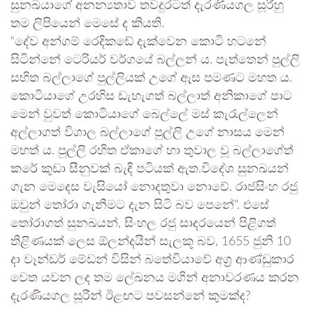
සුනඛයාගේ අනන්‍යතාව තවදුරටත් දැරණියගල සූරීහු
තම ලිපියෙන් මෙසේ ද කියති.
“දේව අන්ගම් රෙදිකඩේ දැක්වෙන කොටි හටනේ
සිටින්නේ ටෙරියර් වර්ගයේ බල්ලන් ය. පැත්තෙන් පුල්ලි
සහිත බල්ලාගේ පුල්ලියක් උගේ ඇස පමණට මහත ය.
කොටියාගේ උරහිස ඩැහැගත් බල්ලාත් අනිකාගේ පාට
මෙන් වුවත් කොටියාගේ බෙල්ලේ මස් කැරැල්ලෙන්
අල්ලාගත් විශාල බල්ලාගේ පුල්ලි උගේ නාසය මෙන්
මහත් ය. පුල්ලි රහිත ඒකාගේ හා තුවාල වූ බල්ලාගේත්
කරේ කුඩා සීනුවක් බැඳි පටියක් ඇත.විදේශ සුනඛයන්
ගැන මෙදෙස වැසියෝ නොදතුවා නොවේ. රාජසිංහ රජු
ඔවුන් තෝරා ගැනීමට දැන සිටි බව පෙනේ”. එසේ
තෝරාගත් සුනඛයන්, සිංහල රජු සාදරයෙන් පිළිගත්
තිළිණයක් ලෙස ඕලන්දයින් සැලකූ බව, 1655 ජුනි 10
දා වෑන්ඩර් මේඩන් විසින් බතේවියාවේ අග්‍ර ආණ්ඩුකාර
වෙත යවන ලද තම ලේඛනය මගින් අනාවරණය කරන
දැරණියගල සූරීන් ඊළඟට පවසන්නේ කුමක්ද?