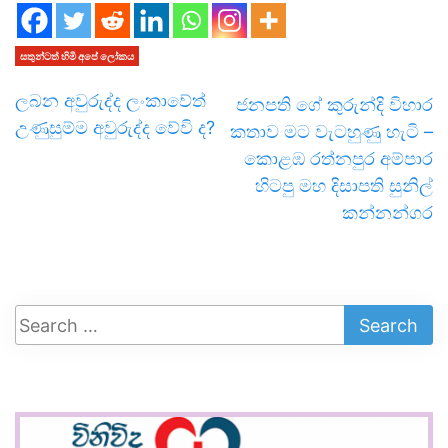
සතුන්ටත් හිමි අපේ ලෝකය
ලබන අවුරුද්ද ලංකාවේත්
ජනපති ගේ කුරුන්දි විහාර
උණුසුම්ම අවුරුද්ද වේවි ද?
කතාව මට වැටහුණු හැටි –
කොළඹ රත්නපුර අම්පාර
හිටපු මහ දිසාපති සුනිල්
කන්නන්ගර