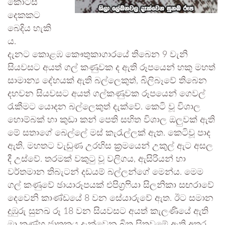
කොටස්
දෙකකට
බෙදිය හැකි
ය.
දැනට කොළඹ කෞතුකාගාරයේ තිබෙන 9 වැනි
සියවසට අයත් ගල් කණුවක ද ඇති රූපයෙන් හකු මහත්
සාමාන්‍ය දේහයක් ඇති බල්ලෙකුත්, බිලිබෑවේ තිබෙන
දහවන සියවසට අයත් ගල්කණුවක රූපයෙන් ගෙවල්
රැකීමට යොදන බල්ලෙකුත් දැක්වේ. කෙටි වූ විශාල
හොම්බක් හා කුඩා කන් පෙති සහිත විශාල ඔලුවක් ඇති
මේ සතාගේ බෙල්ලේ මස් කැරැල්ලක් ඇත. කෙටිවූ පාද
ඇති, මහතට වැඩුණ උරහිස ක්‍රමයෙන් උකුල් ඇට අසල
දී උස්වේ. තරමක් වකුටු වූ වලිගය, ඇසිරියන් හා
වර්තමාන තිබැටන් දඩයම් බල්ලන්ගේ මෙන්ය. මෙම
ගල් කණුවේ ඡායාරූපයක් එපිග්‍රෆියා සිලනිකා සඟරාවේ
දෙවෙනි කාණ්ඩයේ 8 වන සේයාරුවේ ඇත. ඊට සමාන
දුඹුරු සුනඛ රූ 18 වන සියවසට අයත් කැලණියේ ඇති
මා කණ්හ ජාතකය දැක්වෙන බිතු සිතුවමේ ඇති අතර,