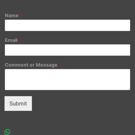
Name
*
Email
*
Comment or Message
*
Submit