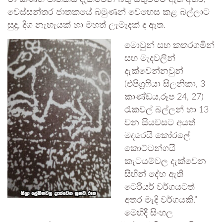
වෙස්සන්තර ජාතකයේ බමුණන් වෙහෙස කළ බල්ලාට
සුදු, දිග නැහැයක් හා මහත් ලැමැදක් ද ඇත.
මොවුන් සහ කතරගමින්
සහ මැදවලින්
දැක්වෙන්නවුන්
(එපිග්‍රෆියා සිලනිකා, 3
කාණ්ඩය,රූප 24, 27)
රැකවල් බල්ලන් හා 13
වන සියවසට අයත්
මදරෙයි කෝරලේ
කොට්ටන්ගයි
කැටයම්වල දැක්වෙන
සිහින් දේහ ඇති
ටෙරියර් වර්ගයටත්
අතර මැදි වර්ගයකි.”
මෙහිදී සිංහල