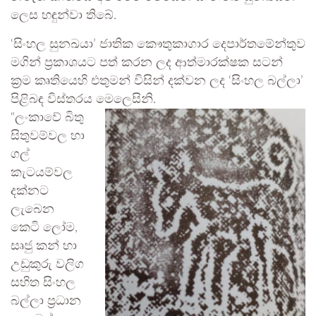
ලෙස හඳුන්වා තිබේ.
‘සිංහල සුනඛයා’ ජාතික කෞතුකාගාර දෙපාර්තමේන්තුව
මගින් ප්‍රකාශයට පත් කරන ලද ආත්මාරක්ෂක සටන්
ක්‍රම කෘතියෙහි එතුමන් විසින් දක්වන ලද ‘සිංහල බල්ලා’
පිළිබඳ විස්තරය මෙලෙසිනි.
“ලංකාවේ බිතු
සිතුවම්වල හා
ගල්
කැටයම්වල
දක්නට
ලැබෙන
කෙටි ලෝම,
සෘජු කන් හා
උඩුකුරු වලිග
සහිත සිංහල
බල්ලා ප්‍රධාන