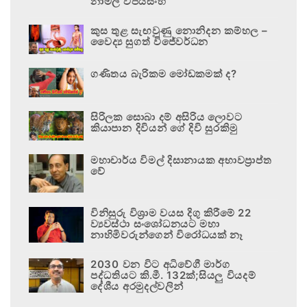
නාමල් විජයසිංහ
කුස තුළ සැඟවුණු නොනිදන කම්හල –
වෛද්‍ය සුගත් විජේවර්ධන
ගණිතය බැරිකම මෝඩකමක් ද?
සිරිලක සොබා දම් අසිරිය ලොවට
කියාපාන දිවියන් ගේ දිවි සුරකිමු
මහාචාර්ය විමල් දිසානායක අභාවප්‍රාප්ත
වේ
විනිසුරු විශ්‍රාම වයස දිගු කිරීමේ 22
ව්‍යවස්ථා සංශෝධනයට මහා
නාහිමිවරුන්ගෙන් විරෝධයක් නෑ
2030 වන විට අධිවේගී මාර්ග
පද්ධතියට කි.මී. 132ක්;සියලු වියදම්
දේශීය අරමුදල්වලින්