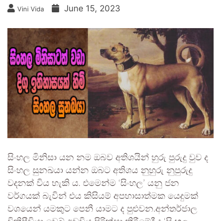
June 15, 2023
Vini Vida
සිංහල මිනිසා යන නම ඔබව අතිශයින් හුරු පුරුදු වුව ද
සිංහල සුනඛයා යන්න ඔබට අතිශය නුහුරු නුපුරුදු
වදනක් විය හැකි ය. එමෙන්ම ‘සිංහල’ යනු ජන
වර්ගයක් බැවින් එය කිසියම් අපහාසාත්මක යෙදුමක්
වශයෙන් යමකුට පෙනී යාමට ද පුළුවන.අන්තර්ජාල