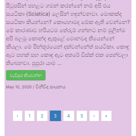
පිටුපසින් පහළට ගමන් කරන්නේ නම් අපි එය
සයටිකා (Sciatica) ලෙසින් හඳුන්වනවා. මොකක්ද
සයටිකා කියන්නෙ? කොහොමද මේක ඇති වෙන්නෙ?
මේ කාරණාව හරියටම තේරුම් ගන්නට නම් මුලින්ම
අපි බලමු කොන්ද ඇතුළේ මොනවද තියෙන්නේ
කියලා. මේ පින්තූරයෙන් දක්වන්නේත් සයටිකා. කොඳු
ඇට පහක් සහ කොඳු ඇට අතරේ ඩිස්ක් එක පෙන්වලා
තිබෙනවා. පුපුරා යාම …
වැඩිපුර කියවන්න
විනිවිද සායනය
May 10, 2026
/
‹
1
2
3
4
5
›
»