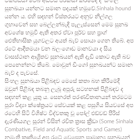
විකිපීඩියා වෙබ් අඩවිය පිරික්සා කිරීමේදී ද ‘සිංහල
සුනඛයා යන්නට සමාන පදයක් හමුවේ.Sinhala hound
යන්න ය. එහි සඳහන් විස්තරයට අනුව නිල්ගල
ගුහාවෙන් සහ බෙල්ලන්බැඳි පැලැස්සෙන් මෙම සුනඛ
අවශේෂ හමුවී ඇති අතර ඒවා පූර්ව සහ ප්‍රාග්
ඓතිහාසික යුගවලට අයත් බැව් සොයා ගෙන තිබේ. අප
රටේ ආදීතමයා වන බලංගොඩ මානවයා ද සිය
වාසස්ථාන ආශ්‍රිතව සුනඛයන් ඇති දැඩි කොට ඇති බව
පෙනෙන්නට තිබේ. මොවුන් ඩිංගෝ සුනඛයන්ට සමාන
බැව් ද පැවසේ.
සිංහල සුනඛයා පිළිබඳව මෙසේ කතා බහ කිරීමේදී
ඔවුන් පිළිබඳ තබනු ලැබූ අපූරු සටහනක් පිළිබඳව ද
සඳහන් කළ යුතු ය. සෙනරත් පරණවිතානයන් තරමටම
පුරා විද්‍යා ක්ෂේත්‍රයට සේවයක් කළ පසුගිය සියවසේ අප
රටෙහි සිටි විශිෂ්ට විද්වතකු වූ පෝල් එඩ්වඩ් පීරිස්
දැරණියගල සූරන් විසින් රචිත ත්‍රාස ක්‍රීඩා (
Some Sinhala
Combative, Field and Aquatic Sports and Games
)
නමැති කෘතියේ අප රටේ වෙසෙන සාමාන්‍ය සුනඛයන්