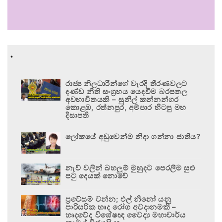
.
රාජ්‍ය නිලධාරීන්ගේ වැරදි තීරණවලට
දණ්ඩ නීති සංග්‍රහය යෙදවීම බරපතල
අවභාවිතයකි – සුනිල් කන්නන්ගර
කොළඹ, රත්නපුර, අම්පාර හිටපු මහ
දිසාපති
ලෝකයේ අඩුවෙන්ම නිදා ගන්නා ජාතිය?
නැව් වලින් බහලුම් මුහුදට පෙරලීම සුළු
පටු දෙයක් නොවේ
ප්‍රවේසම් වන්න; එල් නිනෝ යනු
පාරිසරික හෘද රෝග අවදානමකි –
හෘදවේද විශේෂඥ වෛද්‍ය මහාචාර්ය