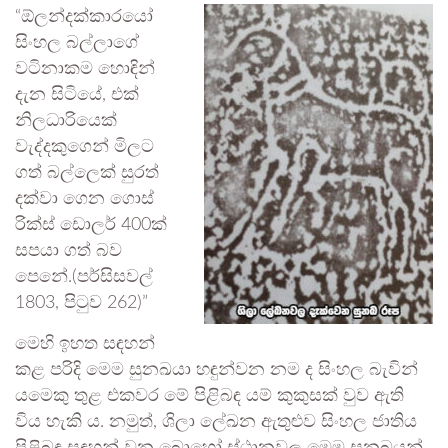
“ඕලන්දක්කාරයෝ
සිංහල බල්ලාගේ
වටිනාකම හොඳින්
දැන සිටියේ, එක්
නිලධාරියෙක්
වැද්දකුගෙන් මිලට
ගත් බල්ලෙක් සුරත්
දක්වා ගෙන ගොස්
රික්ස් ඩොලර් 400ක්
සපයා ගත් බව
පෙනේ.(පර්සිසවල්
1803, පිටුව 262)”
මෙහි ඉහත සඳහන්
කළ පරිදි මෙම සුනඛයා හඳුන්වන නම ද සිංහල බැවින්
යමෙකු තුළ එකවර මේ පිළිබඳ යම් කුකුසක් වුව ඇති
විය හැකි ය. නමුත්, ශිලා ලේඛන ඇතුළුව සිංහල ජාතිය