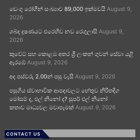
ඩෙංගු රෝගීන් සංඛ්‍යාව 89,000 ඉක්මවයි
August 9,
2026
ශබ්ද දූෂණයට එරෙහිව නව රෙගුලාසි
August 9,
2026
කුවේට් සහ කොළඹ අතර ශ්‍රී ලංකන් ගුවන් සේවා යළි
ඇරඹේ
August 9, 2026
අද පස්වරු 2.00න් පසු වැසි
August 9, 2026
පසුගිය ස්වාභාවික ආපදාවලට හේතුව නිරිතදිග
මෝසම් ද, එල් නිනෝ ද? සුපර් එල් නිනෝ
කතාව මාධ්‍යවල මවාපෑමක්
August 9, 2026
CONTACT US