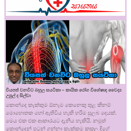
වියපත් වනවිට බහුල සයටිකා – කායික රෝග විශේෂඥ වෛද්‍ය
උපුල් ද සිල්වා
කොන්දෙ කැක්කුම ඕනෑම කෙනෙකු තුළ කිනම්
මොහොතක හෝ ඇතිවිය හැකි හරිම සුලබ දෙයක්.
මෙය එක එක ආකාරයට දැනිය හැකියි. නමුත්
කොන්දෙන් පටන් ගන්නා කැක්කුම කකුල දිගේ