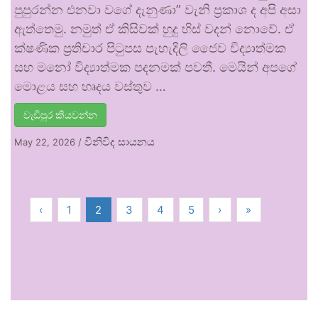
පුපුරන්න එනවා වගේ දැනුණා” වැනි ප්‍රකාශ ද අපි අසා
ඇත්තෙමු. නමුත් ඒ කිසිවක් හුදු හිස් වදන් නොවේ. ඒ
ක්ෂණික ප්‍රතිචාර පිටුපස පැහැදිලි ජෛව විද්‍යාත්මක
සහ මනෝ විද්‍යාත්මක පදනමක් පවතී. මෙයින් අපගේ
මොළය සහ හෘදය වස්තුව …
වැඩිපුර කියවන්න
විනිවිද සායනය
May 22, 2026
/
‹
1
2
3
4
5
›
»