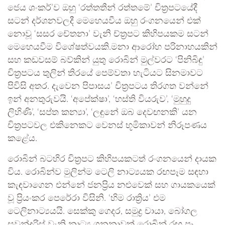
ජෙය ශංකර්’ව ඔහු ‘රත්තතීන් රත්තමේ’ චිත්‍රපටයේදී
සටන් දර්ශනවලදී මෙහෙයවීය ඔහු රංගනයෙන් එක්
නොවූ ‘සසර චේතනා’ වැනි ච්ත්‍රපට කිහිපයකම සටන්
මෙහෙයවීම විශේෂත්වයකි.මනා ආරෝහ පරිනාහයකින්
සහ කඩවසම් බව්කින් යුතු රොබින් මුල්වරට ‘පිනිබිඳු’
චිත්‍රපටය තුලින් තිරයේ පෙම්වතා හැටියට සිනමාවට
පිවිසි අතර. දැවෙන පිපාසය’ චිත්‍රපටය තිරගත වන්නේ
ඉන් අනතුරුවයි. ‘අපේක්ෂා’, ‘හස්ති වියරුව’, ‘මුහුදු
ලිහිණි’, ‘සප්ත කන්‍යා’, ‘ලඳුනේ ඔබ දෙවඟනකි’ යන
චිත්‍රපටවල එකිනෙකට වෙනස් භූමිකාවන් නිරූපණය
කළේය.
රොබින් බටහිර චිත්‍රපට කිහිපයකටත් රංගනයෙන් දායක
විය. රොබින්ව මුලින්ම ටෙලි නාට්‍යයක රඟපෑම සඳහා
කැඳවාගෙන එන්නේ ජනප්‍රිය නළුවෙක් සහ ගායකයෙක්
වූ ප්‍රියංකර පෙරේරා විසිනි. ‘හිම රාත්‍රිය’ එම
ටෙලිනාට්‍යයයි. සෙක්කු ගෙදර, සමුද්‍ර චායා, බෝගල
සවුන්දරිස් වැනි නාට්‍ය ගනනාවක් රොබින් රඟ පෑ