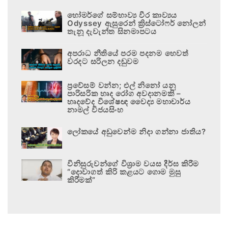
හෝමර්ගේ සම්භාව්‍ය වීර කාව්‍යය
Odyssey ඇසුරෙන් ක්‍රිස්ටෝෆර් නෝලන්
තැනූ දැවැන්ත සිනමාපටය
අපරාධ නීතියේ පරම පදනම හෙවත්
වරදට සරිලන දඬුවම
ප්‍රවේසම් වන්න; එල් නිනෝ යනු
පාරිසරික හෘද රෝග අවදානමකි –
හෘදවේද විශේෂඥ වෛද්‍ය මහාචාර්ය
නාමල් විජයසිංහ
ලෝකයේ අඩුවෙන්ම නිදා ගන්නා ජාතිය?
විනිසුරුවන්ගේ විශ්‍රාම වයස දීර්ඝ කිරීම
“දොවාගත් කිරි කළයට ගොම මුසු
කිරීමක්”