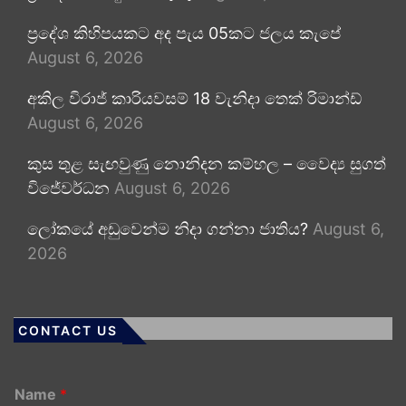
ප්‍රදේශ කිහිපයකට අද පැය 05කට ජලය කැපේ
August 6, 2026
අකිල විරාජ් කාරියවසම් 18 වැනිදා තෙක් රිමාන්ඩ්
August 6, 2026
කුස තුළ සැඟවුණු නොනිදන කම්හල – වෛද්‍ය සුගත්
විජේවර්ධන
August 6, 2026
ලෝකයේ අඩුවෙන්ම නිදා ගන්නා ජාතිය?
August 6,
2026
CONTACT US
Name
*