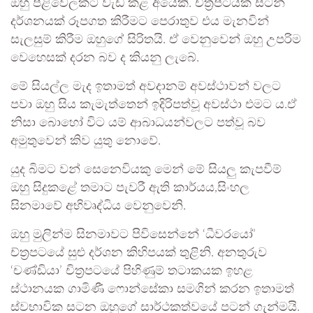
ඔහු පිළිවෙලකට වැඩ කළ අයෙකි. චිත්‍රපටයක සටන්
දර්ශනයක් රූපගත කිරීමට පෙරාතුව එය මැනවින්
සැලසුම් කිරීම ඔහුගේ සිරිතයි. ඒ වෙනුවෙන් ඔහු උපරිම
වෙහෙසක් දරන බව ද කියනු ලැබේ.
මේ සියල්ල මැද ඉතාමත් අවදානම් අවස්ථාවන් වලට
පවා ඔහු සිය කැමැත්තෙන් ඉදිරිපත්වූ අවස්ථා එමට ය.ඒ
නිසා බොහෝ විට යම් ආබාධයන්වලට පත්වූ බව
අමුතුවෙන් කිව යුතු නොවේ.
යුද බිමට වන් සෙනෙවියකු මෙන් මේ සියලු කැපවීම්
ඔහු සිදුකළේ තමාට පැවරී ඇති කාර්යය,සිංහල
සිනමාවේ අභිවෘද්ධිය වෙනුවෙනි.
ඔහු මුලින්ම සිනමාවට පිවිසෙන්නේ ‘ධීවරයෝ’
ච්ත්‍රපටයේ සුළු දර්ශන කිහිපයක් තුළිනි. අනතුරුව
‘චණ්ඩියා’ චිත්‍රපටයේ පිහිණුම් තටාකයක ඉහළ
ස්ථානයක ගාමිණී ෆොන්සේකා සමගින් කරන ඉතාමත්
ස්වභාවික සටන ඔහුගේ සාර්ථකත්වයේ පටන් ගැන්මයි.