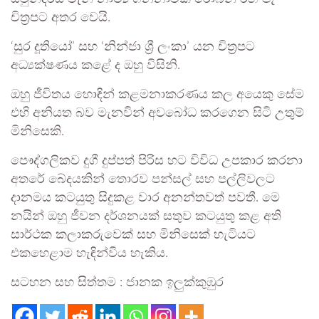
චිත්‍රපට අතර වෙයි.
‘සුර දූතියෝ’ සහ ‘නින්ජා ශ්‍රී ලංකා’ යන චිත්‍රපට
අධ්‍යක්ෂණය කළේ ද ඔහු විසිනි.
ඔහු ජීවිතය හොඳින් කළමනාකරණය කල අයෙකු සේම
එහි අනියත බව මැනවින් අවබෝධ කරගෙන සිටි උතුම්
මිනිසෙකි.
පෞද්ගලිකව දුගී දුප්පත් පිරිස හට විවිධ උපකාර කරනා
අතරේ බේදයකින් තොරව පන්සල් සහ පල්ලිවලට
දානමය කටයුතු සිදුකළ වාර අනන්තවත් පවතී. මෙ
නයින් ඔහු ජීවන දර්ශනයක් සතුව කටයුතු කළ අති
සාර්ථක කලාකරුවෙක් සහ මිනිසෙක් හැටියට
එකහෙළාම හැඳින්විය හැකිය.
සටහන සහ සිත්තම : ජානක ඉලුක්කුඹුර