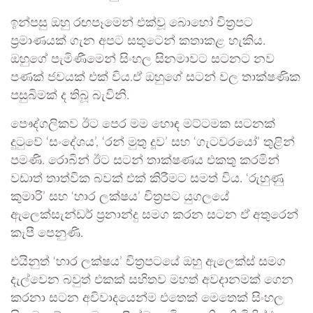
ඉන්පසු ඔහු රඟපෑමෙන් එක්වූ බොහෝ චිත්‍රපට
ප්‍රමාණයක් ගැන අපට සතුටෙන් කතාකළ හැකිය.
ඔහුගේ පැමිණීමෙන් සිංහල සිනමාවට සටනට නව
පණක් ජවයක් එක් විය.ඒ ඔහුගේ සටන් වල තාක්ෂණික
පසුබිමක් ද තිබූ බැවිනි.
පෞද්ගලිකව ඊට පෙර මම හොඳ මට්ටමක සටනක්
දුටුවේ ‘සංදේශය’, ‘රන් මුතු දූව’ සහ ‘ගැටවරයෝ’ තුළින්
පමණි. රොබින් ඊට සටන් තාක්ෂණය එකතු කරමින්
වඩාත් තාත්වික බවක් එක් කිරීමට සමත් විය. ‘රුහුණු
කුමාරි’ සහ ‘හාර ලක්ෂය’ චිත්‍රපට යුගලයේ
ඇලෙක්සැන්ඩර් ප්‍රනාන්දු සමග කරන සටන ඒ අතුරෙන්
කැපී පෙනුණි.
එයිනුත් ‘හාර ලක්ෂය’ චිත්‍රපටයේ ඔහු ඇලෙක්ස් සමග
දැල්වෙන බවුත් එකක් සහිතව මහත් අවදානමක් ගෙන
කරනා සටන අවිවාදයෙන්ම එතෙක් මෙතෙක් සිංහල