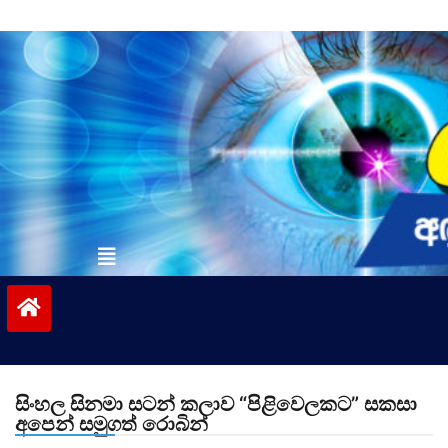
Skip
to
content
vinivida.lk
සිංහල සිනමා සටන් කලාව “පිළිවෙලකට” සකසා
අපෙන් සමුගත් රොබින්