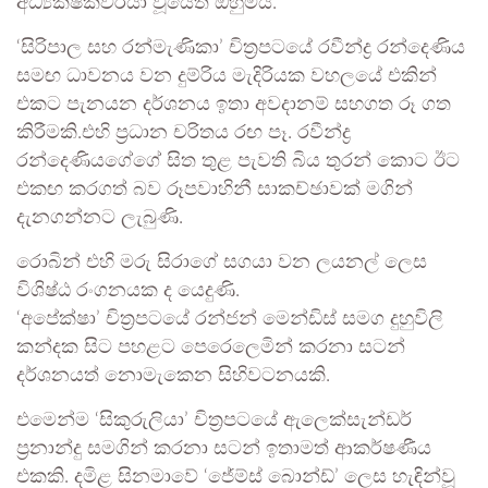
අධ්‍යක්ෂකවරයා වූයේත් ඔහුමයි.
‘සිරිපාල සහ රන්මැණිකා’ චිත්‍රපටයේ රවීන්ද්‍ර රන්දෙණිය
සමඟ ධාවනය වන දුම්රිය මැදිරියක වහලයේ එකින්
එකට පැනයන දර්ශනය ඉතා අවදානම් සහගත රූ ගත
කිරීමකි.එහි ප්‍රධාන චරිතය රඟ පෑ. රවීන්ද්‍ර
රන්දෙණියගේගේ සිත තුළ පැවති බිය තුරන් කොට ඊට
එකඟ කරගත් බව රූපවාහිනී සාකච්ඡාවක් මගින්
දැනගන්නට ලැබුණි.
රොබින් එහි මරු සිරාගේ සගයා වන ලයනල් ලෙස
විශිෂ්ඨ රංගනයක ද යෙදුණි.
‘අපේක්ෂා’ චිත්‍රපටයේ ‍රන්ජන් මෙන්ඩිස් සමග දුහුවිලි
කන්දක සිට පහළට පෙරෙලෙමින් කරනා සටන්
දර්ශනයත් නොමැකෙන සිහිවටනයකි.
එමෙන්ම ‘සිකුරුලියා’ චිත්‍රපටයේ ඇලෙක්සැන්ඩර්
ප්‍රනාන්දු සමගින් කරනා සටන් ඉතාමත් ආකර්ෂණීය
එකකි. දමිළ සිනමාවේ ‘ජේම්ස් බොන්ඩ්’ ලෙස හැඳින්වූ