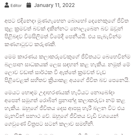
January 11, 2022
Editor
අපට එදිනෙදා මුණගැහෙන බොහෝ දෙනෙකුගේ ජීවිත
තුළ ක්‍රමවත් බවක් දකින්නට නොලැබෙන බව ඔවුන්
පිළිබඳව විමසිලිමත් වීමේදී පෙනීයයි. එය සැබැවින්ම
කණගාටුවට කරුණකි.
මෙම කාරණය කලාකරුවෙකුගේ ජීවිතයට බෙහෙවින්ම
බලපාන සාධකයක් ලෙස සඳහන් කළ හැකිය. නමුත් මේ
ලොව වඩාත් සාර්ථක වී ඇත්තේ ක්‍රමවත් වැඩ
පිළිවෙළක් සහිතව ක්‍රියාකළ අයගේ ජීවිත බව පෙනෙයි.
මෙයට හොඳම උදාහරණයක් හැටියට නොබෝදා
අපෙන් සමුගත් රොබින් ප්‍රනාන්දු කලාකරුවා නම් කළ
හැකිය. ඔහුගේ ජීවිතය දෙස ආපසු හැරී බලන විට එය
මැනවින් සනාථ වේ. ඔහුගේ ජීවිතය වැඩි වශයෙන්
ගෙවුණේ චිත්‍රපට සටන් කලාව සමඟිනි.