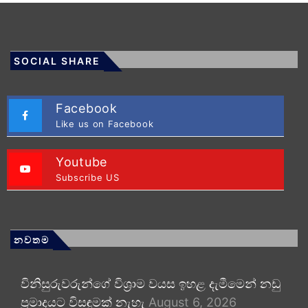
SOCIAL SHARE
Facebook
Like us on Facebook
Youtube
Subscribe US
නවතම
විනිසුරුවරුන්ගේ විශ්‍රාම වයස ඉහළ දැමීමෙන් නඩු
ප්‍රමාදයට විසඳුමක් නැහැ
August 6, 2026