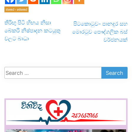
එතෙර - මෙතෙර
තිරිඟු පිටි හිඟය නිසා
පිටකොටුව- පානදුර සහ
බේකරි නිෂ්පාදන කටයුතු
මොරටුව පෞද්ගලික බස්
වලට බාධා
වර්ජනයක්