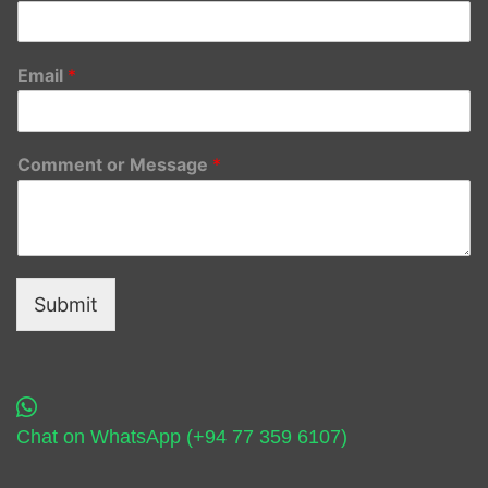
Email
*
Comment or Message
*
Submit
Chat on WhatsApp (+94 77 359 6107)