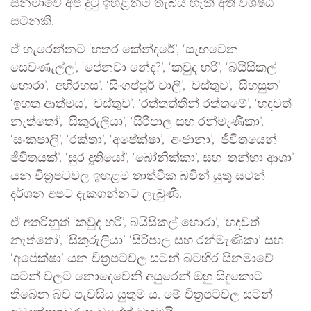
සිනමාවේ අප දුටු ඉහළින්ම තැබිය හැකි අති විශිෂ්ඨ
සටනකි.
ඒ හැරෙන්නට ‘හතර කේන්දරේ’, ‘සැඟවෙන
සෙවණැල්ල’, ‘පේනවා නේද?’, ‘කවුද හරි’, ‘බයිසිකල්
හොරා’, ‘අභිරහස’, ‘සිංගප්පූර් චාලි’, ‘වස්තුව’, ‘සිහසුන’
‘ඉහත ආත්මය’, ‘වස්තුව’, ‘රත්තත්තීන් රත්තමේ’, ‘හදවත්
නැත්තෝ’, ‘සිකුරුලියා’, ‘සිරිපාල සහ රන්මැණිකා’,
‘සංකපාලි’, ‘රක්තා’, ‘අපේක්ෂා’, ‘අංජානා’, ‘ජීවිතයෙන්
ජීවිතයක්’, ‘සුර දූතියෝ’, ‘බෝනික්කා’, සහ ‘තන්හා ආශා’
යන චිත්‍රපටවල ඉහළම තාත්වික බවින් යුතු සටන්
දර්ශන අපට දැකගන්නට ලැබුණි.
ඒ අතරිනුත් ‘කවුද හරි’, බයිසිකල් හොරා’, ‘හදවත්
නැත්තෝ’, ‘සිකුරුලියා’ ‘සිරිපාල සහ රන්මැණිකා’ සහ
‘අපේක්ෂා’ යන චිත්‍රපටවල සටන් බටහිර සිනමාවේ
සටන් වලට නොදෙවෙනි අයුරෙන් ඔහු සිදුකොට
තිබෙන බව පැවසිය යුතුම ය. මේ චිත්‍රපටවල සටන්