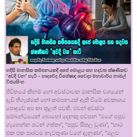
හදිසි මානසික කම්පනයකදී අපේ මොළය සහ හදවත ක්ෂණිකව
“අවදි වන” හැටි – හෘදවේද විශේෂඥ වෛද්‍ය මහාචාර්ය නාමල්
විජයසිංහ
ජීවිතයේ කිනම් හෝ අවස්ථාවක මානසික වශයෙන්
දැඩි තිගැස්මක් හෝ කම්පනයක් ඇති වීමේ අවකාශය
පොදුවේ අප කා තුළත් පවතී. එවන් අවස්ථා
සම්බන්ධයෙන් බොහෝ දෙනකු පවසන “මගේ පපුව
ගැහෙන්න පටන් ගත්තා”, “පපුව සීතල වුණා”, “හාට්
එක එක පාරටම නැවතුණා වගේ දැනුණා”, “ඔලුව