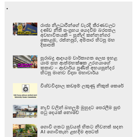
.
රාජ්‍ය නිලධාරීන්ගේ වැරදි තීරණවලට
දණ්ඩ නීති සංග්‍රහය යෙදවීම බරපතල
අවභාවිතයකි – සුනිල් කන්නන්ගර
කොළඹ, රත්නපුර, අම්පාර හිටපු මහ
දිසාපති
සුරාබදු ආදායම වාර්තාගත ලෙස ඉහළ
යාම සහ ආත්මභක්ෂක උරගයාගේ
කතාව – ආචාර්ය ප්‍රණීත් අභයසුන්දර
හිටපු මානව විද්‍යා මහාචාර්ය
විශ්වවිද්‍යාල කඩඉම් ලකුණු නිකුත් කෙරේ
නැව් වලින් බහලුම් මුහුදට පෙරලීම සුළු
පටු දෙයක් නොවේ
ගොවි ගතට සුවයත් හිතට නිවනත් සදන
AI ගොවිතැන ළඟදීම අපටත්