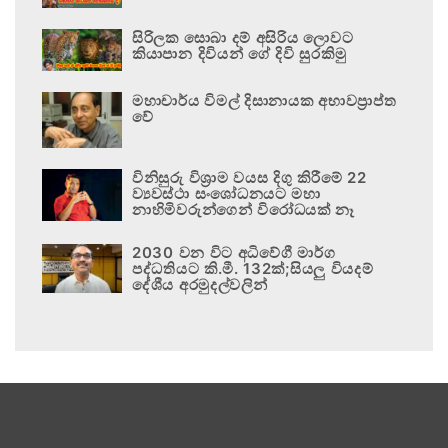
සිරිලක සොබා දම් අසිරිය ලොවට
කියාපාන දිවියන් ගේ දිවි සුරකිමු
මහාචාර්ය විමල් දිසානායක අභාවප්‍රාප්ත
වේ
විනිසුරු විශ්‍රාම වයස දිගු කිරීමේ 22
ව්‍යවස්ථා සංශෝධනයට මහා
නාහිමිවරුන්ගෙන් විරෝධයක් නෑ
2030 වන විට අධිවේගී මාර්ග
පද්ධතියට කි.මී. 132ක්;සියලු වියදම්
දේශීය අරමුදල්වලින්