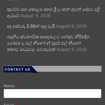
කුවේට් සහ කොළඹ අතර ශ්‍රී ලංකන් ගුවන් සේවා යළි
ඇරඹේ
August 9, 2026
අද පස්වරු 2.00න් පසු වැසි
August 9, 2026
පසුගිය ස්වාභාවික ආපදාවලට හේතුව නිරිතදිග
මෝසම් ද, එල් නිනෝ ද? සුපර් එල් නිනෝ
කතාව මාධ්‍යවල මවාපෑමක්
August 9, 2026
CONTACT US
Name
*
Email
*