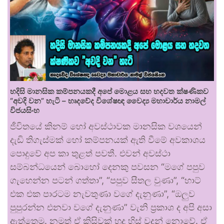
හදිසි මානසික කම්පනයකදී අපේ මොළය සහ හදවත ක්ෂණිකව
“අවදි වන” හැටි – හෘදවේද විශේෂඥ වෛද්‍ය මහාචාර්ය නාමල්
විජයසිංහ
ජීවිතයේ කිනම් හෝ අවස්ථාවක මානසික වශයෙන්
දැඩි තිගැස්මක් හෝ කම්පනයක් ඇති වීමේ අවකාශය
පොදුවේ අප කා තුළත් පවතී. එවන් අවස්ථා
සම්බන්ධයෙන් බොහෝ දෙනකු පවසන “මගේ පපුව
ගැහෙන්න පටන් ගත්තා”, “පපුව සීතල වුණා”, “හාට්
එක එක පාරටම නැවතුණා වගේ දැනුණා”, “ඔලුව
පුපුරන්න එනවා වගේ දැනුණා” වැනි ප්‍රකාශ ද අපි අසා
ඇත්තෙමු. නමුත් ඒ කිසිවක් හුදු හිස් වදන් නොවේ. ඒ