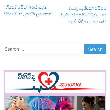
“හිපෝ ස්ප්‍රිට්”අපේ මුහුදු
බොදු බැතියත් පරිසර
සීමාවේ නැංගුරම් ලාගෙන!
බැතියත් එක්ව වඩවා ගත
හැකි සිරිපා ගමනක් !