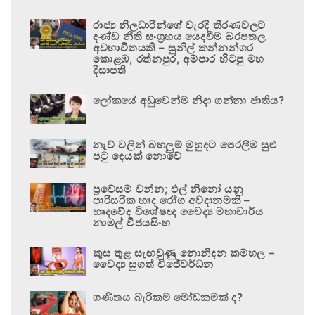
රාජ්‍ය නිලධාරීන්ගේ වැරදි තීරණවලට
දණ්ඩ නීති සංග්‍රහය යෙදවීම බරපතල
අවභාවිතයකි – සුනිල් කන්නන්ගර
කොළඹ, රත්නපුර, අම්පාර හිටපු මහ
දිසාපති
ලෝකයේ අඩුවෙන්ම නිදා ගන්නා ජාතිය?
නැව් වලින් බහලුම් මුහුදට පෙරලීම සුළු
පටු දෙයක් නොවේ
ප්‍රවේසම් වන්න; එල් නිනෝ යනු
පාරිසරික හෘද රෝග අවදානමකි –
හෘදවේද විශේෂඥ වෛද්‍ය මහාචාර්ය
නාමල් විජයසිංහ
කුස තුළ සැඟවුණු නොනිදන කම්හල –
වෛද්‍ය සුගත් විජේවර්ධන
ගණිතය බැරිකම මෝඩකමක් ද?