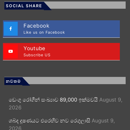
SOCIAL SHARE
Facebook
Like us on Facebook
Youtube
Subscribe US
නවතම
ඩෙංගු රෝගීන් සංඛ්‍යාව 89,000 ඉක්මවයි
August 9,
2026
ශබ්ද දූෂණයට එරෙහිව නව රෙගුලාසි
August 9,
2026