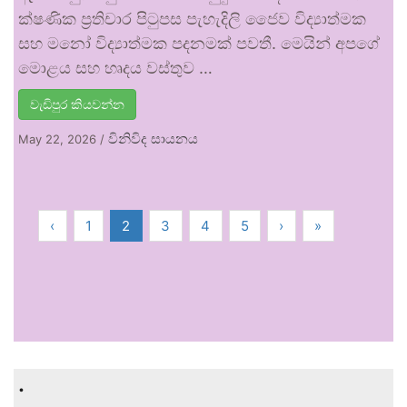
ක්ෂණික ප්‍රතිචාර පිටුපස පැහැදිලි ජෛව විද්‍යාත්මක
සහ මනෝ විද්‍යාත්මක පදනමක් පවතී. මෙයින් අපගේ
මොළය සහ හෘදය වස්තුව …
වැඩිපුර කියවන්න
විනිවිද සායනය
May 22, 2026
/
‹
1
2
3
4
5
›
»
.