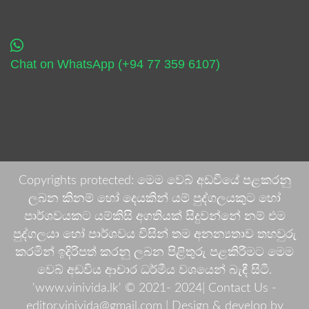
Chat on WhatsApp (+94 77 359 6107)
Copyrights protected: මෙම වෙබ් අඩවියේ පළකරනු
ලබන කිනම් හෝ දෙයකින් යම් පුද්ගලයකුට හෝ
පාර්ශවයකට යම්කිසි අගතියක් සිදුවන්නේ නම් එම
පුද්ගලයා හෝ පාර්ශවය විසින් තම අනන්‍යතාව තහවුරු
කරමින් ඉදිරිපත් කරනු ලබන පිළිතුරු පළකිරීමට මෙම
වෙබ් අඩවිය ආචාර ධර්මීය වශයෙන් බැඳී සිටී.
'www.vinivida.lk' © 2021- 2024| Contact Us -
editor.vinivida@gmail.com |
Design & develop by