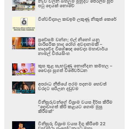
නැව් වලින් බහලුම් මුහුදට පෙරලීම සුළු
පටු දෙයක් නොවේ
විශ්වවිද්‍යාල කඩඉම් ලකුණු නිකුත් කෙරේ
ප්‍රවේසම් වන්න; එල් නිනෝ යනු
පාරිසරික හෘද රෝග අවදානමකි –
හෘදවේද විශේෂඥ වෛද්‍ය මහාචාර්ය
නාමල් විජයසිංහ
කුස තුළ සැඟවුණු නොනිදන කම්හල –
වෛද්‍ය සුගත් විජේවර්ධන
අපරාධ නීතියේ පරම පදනම හෙවත්
වරදට සරිලන දඬුවම
විනිසුරුවන්ගේ විශ්‍රාම වයස දීර්ඝ කිරීම
“දොවාගත් කිරි කළයට ගොම මුසු
කිරීමක්”
විනිසුරු විශ්‍රාම වයස දිගු කිරීමේ 22
ව්‍යවස්ථා සංශෝධනයට මහා