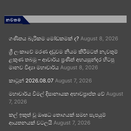
නවතම
ගණිතය බැරිකම මෝඩකමක් ද?
August 8, 2026
ශ්‍රී ලංකාවේ මරණ දඬුවම නියම කිරීමටත් නැවතුම්
ළකුණ තබමු – ආචාර්ය ප්‍රණීත් අභයසුන්දර හිටපු
මානව විද්‍යා මහාචාර්ය
August 8, 2026
කාටූන් 2026.08.07
August 7, 2026
මහාචාර්ය විමල් දිසානායක අභාවප්‍රාප්ත වේ
August
7, 2026
කල් ඉකුත් වූ ඖෂධ තොගයක් සමඟ සැපයුම්
ආයතනයක් වටලයි
August 7, 2026