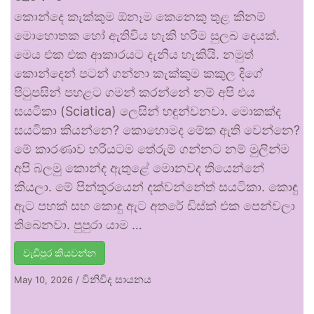
කොන්දෙ කැක්කුම ඕනෑම කෙනෙකු තුළ කිනම්
මොහොතක හෝ ඇතිවිය හැකි හරිම සුලබ දෙයක්.
මෙය එක එක ආකාරයට දැනිය හැකියි. නමුත්
කොන්දෙන් පටන් ගන්නා කැක්කුම කකුල දිගේ
පිටුපසින් පහළට ගමන් කරන්නේ නම් අපි එය
සයටිකා (Sciatica) ලෙසින් හඳුන්වනවා. මොකක්ද
සයටිකා කියන්නෙ? කොහොමද මේක ඇති වෙන්නෙ?
මේ කාරණාව හරියටම තේරුම් ගන්නට නම් මුලින්ම
අපි බලමු කොන්ද ඇතුළේ මොනවද තියෙන්නේ
කියලා. මේ පින්තූරයෙන් දක්වන්නේත් සයටිකා. කොඳු
ඇට පහක් සහ කොඳු ඇට අතරේ ඩිස්ක් එක පෙන්වලා
තිබෙනවා. පුපුරා යාම …
වැඩිපුර කියවන්න
විනිවිද සායනය
May 10, 2026
/