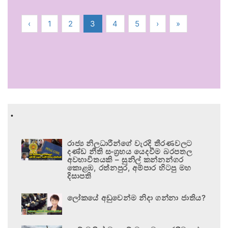
‹
1
2
3
4
5
›
»
.
රාජ්‍ය නිලධාරීන්ගේ වැරදි තීරණවලට
දණ්ඩ නීති සංග්‍රහය යෙදවීම බරපතල
අවභාවිතයකි – සුනිල් කන්නන්ගර
කොළඹ, රත්නපුර, අම්පාර හිටපු මහ
දිසාපති
ලෝකයේ අඩුවෙන්ම නිදා ගන්නා ජාතිය?