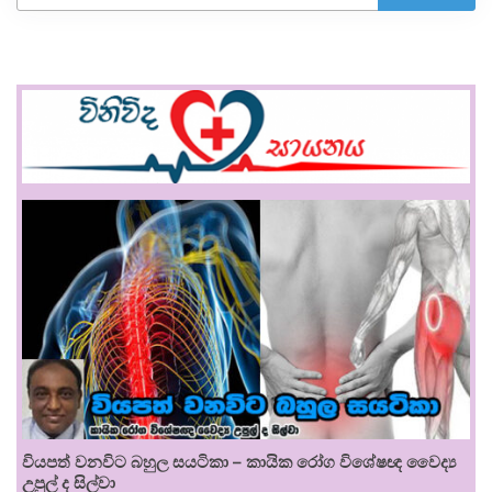
වියපත් වනවිට බහුල සයටිකා – කායික රෝග විශේෂඥ වෛද්‍ය
උපුල් ද සිල්වා