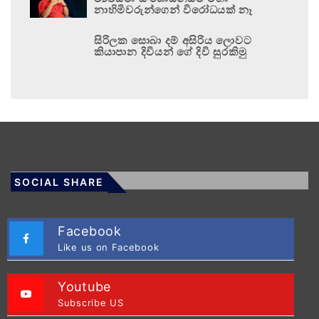
නාහිමිවරුන්ගෙන් විරෝධයක් නෑ
සිරිලක සොබා දම් අසිරිය ලොවට
කියාපාන දිවියන් ගේ දිවි සුරකිමු
SOCIAL SHARE
Facebook
Like us on Facebook
Youtube
Subscribe US