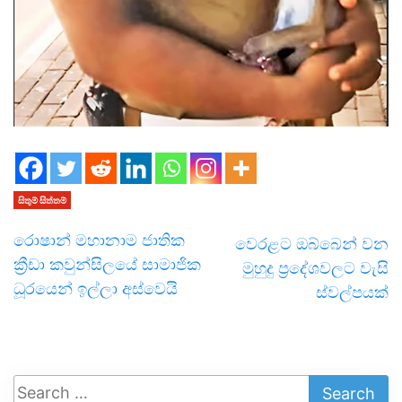
සිතුම් සිත්තම්
රොෂාන් මහානාම ජාතික
වෙරළට ඔබ්බෙන් වන
ක්‍රීඩා කවුන්සිලයේ සාමාජික
මුහුදු ප්‍රදේශවලට වැසි
ධූරයෙන් ඉල්ලා අස්වෙයි
ස්වල්පයක්