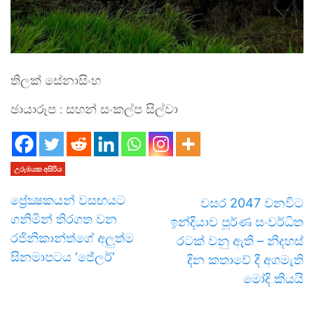
තිලක් සේනාසිංහ
ඡායාරූප : සහන් සංකල්ප සිල්වා
උරුමයක අසිරිය
ප්‍රේක්‍ෂකයන් වසඟයට
වසර 2047 වනවිට
ගනිමින් තිරගත වන
ඉන්දියාව පූර්ණ සංවර්ධිත
රජිනිකාන්ත්ගේ අලුත්ම
රටක් වනු ඇති – නිදහස්
සිනමාපටය ‘ජේලර්’
දින කතාවේ දී අගමැති
මෝදි කියයි