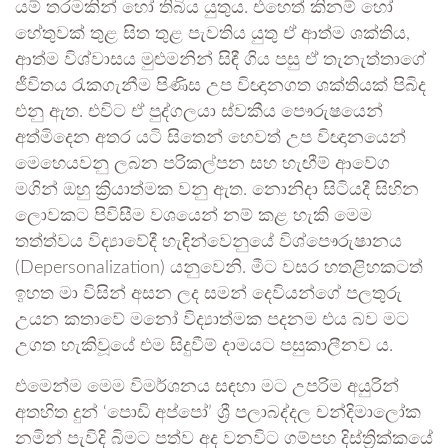
යම් තරමකින් හෝ තිබිය යුතුය. එහෙත් කිනම් හෝ
හේතුවක් තුළ සිත තුළ පැවතිය යුතු ඒ ආත්ම ශක්තිය,
ආත්ම විශ්වාසය මුළුමනින් සිඳී ගිය පසු ඒ තැනැත්තාගේ
ජීවිතය රැකගැනීම පිණිස උප විඥානගත ශක්තියක් පිබිද
එනු ඇත. එවිට ඒ පුද්ගලයා ස්වකීය පෞරුෂයෙන්
අත්මිදෙන අතර යටි සිතෙන් හෙවත් උප විඥානයෙන්
මෙහෙයවනු ලබන පරිකල්පන සහ හැඟීම් ආවේග
මගින් ඔහු ක්‍රියාත්මක වනු ඇත. නොනිදා සිටියදී සිහින
ලොවකට පිවිසීම වශයෙන් නම් කළ හැකි මෙම
තත්ත්වය විද්‍යාවේදී හැඳින්වෙනුයේ විශ්පෞරුෂානය
(Depersonalization) යනුවෙනි. මීට වසර හතළිහකටත්
ඉහත මා විසින් අසන ලද සමන් දෙවියන්ගේ පලතුරු
උයන කතාවේ මනෝ විද්‍යාත්මක පදනම එය බව මට
උගත හැකිවූයේ එම සිදුවීම් දාමයට පසුකාලීනව ය.
එමෙන්ම මෙම විමර්ශනය සඳහා මට උපරිම අයුරින්
අතහිත දුන් ‘පොඩි අප්පෝ’ ශ්‍රී පලාබද්දල චන්දිමාලෝක
නමින් පැවිදි බිමට පත්ව අද වනවිට ගම්පහ දිස්ත්‍රික්කයේ