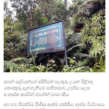
සමන් දෙවියන්ගේ අසිරිමත් පලතුරු උයන පිළිබඳ
තොරතුරු දැනගැනීමේ සාපිපාසාව උපරිම ලෙස
සංතෘප්ත කරමින් ඒරෝන් මාමා කීය.
අප හට ජීවත්වීම පිණිස ආත්ම ශක්තිය, ආත්ම විශ්වාසය