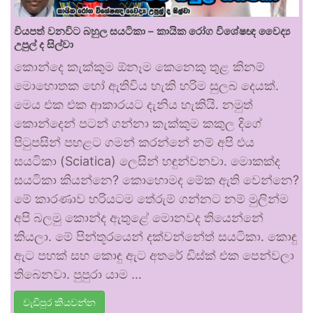
වියපත් වනවිට බහුල සයටිකා – කායික රෝග විශේෂඥ වෛද්‍ය
උපුල් ද සිල්වා
කොන්දෙ කැක්කුම ඕනෑම කෙනෙකු තුළ කිනම්
මොහොතක හෝ ඇතිවිය හැකි හරිම සුලබ දෙයක්.
මෙය එක එක ආකාරයට දැනිය හැකියි. නමුත්
කොන්දෙන් පටන් ගන්නා කැක්කුම කකුල දිගේ
පිටුපසින් පහළට ගමන් කරන්නේ නම් අපි එය
සයටිකා (Sciatica) ලෙසින් හඳුන්වනවා. මොකක්ද
සයටිකා කියන්නෙ? කොහොමද මේක ඇති වෙන්නෙ?
මේ කාරණාව හරියටම තේරුම් ගන්නට නම් මුලින්ම
අපි බලමු කොන්ද ඇතුළේ මොනවද තියෙන්නේ
කියලා. මේ පින්තූරයෙන් දක්වන්නේත් සයටිකා. කොඳු
ඇට පහක් සහ කොඳු ඇට අතරේ ඩිස්ක් එක පෙන්වලා
තිබෙනවා. පුපුරා යාම …
වැඩිපුර කියවන්න