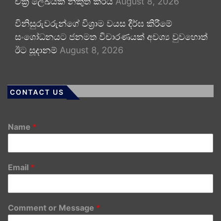
චක්‍ර ලේඛයක් නිකුත් කරයි
August 8, 2026
විනිසුරුවරුන්ගේ විශ්‍රාම වයස දීර්ඝ කිරීමේ
සංශෝධනයට ජනමත විචාරණයක් අවශ්‍ය වුවහොත්
ඊට සූදානම්
August 8, 2026
CONTACT US
Name
*
Email
*
Comment or Message
*