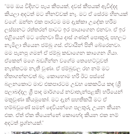
“මම ඔය විදිහට පැය කීපයක්, දවස් කීපයක් ඇවිද්දද
කියලා අදටත් මට නිනව්වක් නෑ. මට ඒ සේරම හීනයක්
වගේ. ඔන්න එක පාරටම මම දැක්කා උදේක හරිම
ලස්සනට රත්තරන් පාටට ඉර පායාගෙන එනවා. ඒ ඉර
එළියෙන් මට පේනවා සිය දාස් ගණන් පොකුරු පහලට
නැමිලා තියෙන ජම්බු ගස්. ඒවායින් පිනි බේරෙනවා.
මම පැනපු ගමන් ඒ ජම්බු කඩාගෙන කාගෙන ගියා.
ඒකෙන් මගෙ බඩගින්න වගේම තෙහෙට්ටුවත්
නැත්තටම නැති වුණා. ඒ ජම්බුවල රහ නම් මට
හිතාගන්නවත් බෑ. කොහොම හරි ඊට පස්සේ
බලනකොට මාව එකපාරටම උඩහ කෙකටිය කඳ (ශ්‍රී
පලාබද්දල ශ්‍රී පාද මාර්ගයේ නවාතැන්පළකි) හරියෙන්
මතුවුණා කියමුකෝ. මට දැන් සහතිකයි මට ඒ
හම්බවුණේ සමන් දෙවියන්ගෙ පලතුරු උයන කියන
එක. ඒත් ඒක තියෙන්නේ කොහේද කියන එක නම්
අදටත් ප්‍රශ්නයක්.”