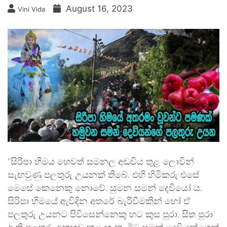
August 16, 2023
Vini Vida
“සිරිපා හිමය හෙවත් සමනල අඩවිය තුළ ලොවින්
සැඟවුණු පලතුරු උයනක් තිබේ. එහි හිමිකරු එසේ
මෙසේ කෙනෙකු නොවේ. සුමන සමන් දෙවියෝ ය.
සිරිපා හිමයේ ඇවිදින අතරේ බැරිවීමකින් හෝ ඒ
පලතුරු උයනට පිවිසෙන්නෙකු හට කුස පුරා, සිත පුරා