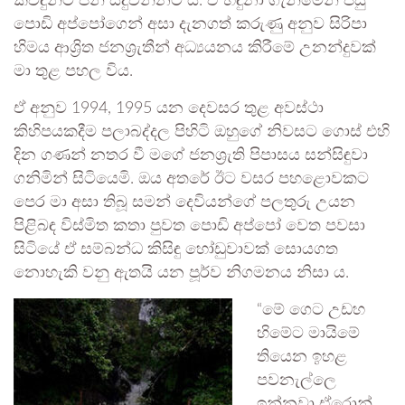
කිවිඳුන්ට පින් සිදුවන්නට ය. ඒ හඳුනා ගැනීමෙන් පසු
පොඩි අප්පෝගෙන් අසා දැනගත් කරුණු අනුව සිරිපා
හිමය ආශ්‍රිත ජනශ්‍රැතීන් අධ්‍යයනය කිරීමේ උනන්දුවක්
මා තුළ පහල විය.
ඒ අනුව 1994, 1995 යන දෙවසර තුළ අවස්ථා
කිහිපයකදීම පලාබද්දල පිහිටි ඔහුගේ නිවසට ගොස් එහි
දින ගණන් නතර වී මගේ ජනශ්‍රැති පිපාසය සන්සිඳුවා
ගනිමින් සිටියෙමි. ඔය අතරේ ඊට වසර පහළොවකට
පෙර මා අසා තිබූ සමන් දෙවියන්ගේ පලතුරු උයන
පිළිබඳ විස්මිත කතා පුවත පොඩි අප්පෝ වෙත පවසා
සිටියේ ඒ සම්බන්ධ කිසිඳු හෝඩුවාවක් සොයගත
නොහැකි වනු ඇතයි යන පූර්ව නිගමනය නිසා ය.
“මේ ගෙට උඩහ
හිමේට මායිමේ
තියෙන ඉහළ
පවනැල්ලෙ
ඉන්නවා ඒරොන්