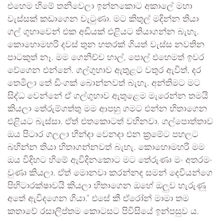
එහෙම හිමේ තනිවෙලා ඉන්නකොට අකාලේ මහා
වැස්සක් කඩාගෙන වැටුණා. මට කිතුල් මදින්න තියා
ගල් ගුහාවෙන් එක අඩියක් එළියට තියාගන්න බැහැ.
කොහොමහරි දවස් තුන හතරක් ගියත් වැස්ස නවතින
පාටකුත් නෑ. මම ගෙනිච්ච හාල්, පොල් එහෙමත් ඉවර
වේගෙන එන්නේ. ගල්ගුහාව ඇතුළට වතුර ඇවිත්, දර
තෙමිලා තේ ඩිංගක් බොන්නවත් බැහැ. අන්තිමට මට
සිද්ධ වෙන්නේ ඒ ගල්ගුහාව ඇතුළෙම මැරෙන්න තමයි
කියලා තේරුම්ගත්තු මම ආපහු ගමට එන්න හිතාගෙන
එළියට බැස්සා. ඒත් එතකොටත් වහිනවා. ගල්පොත්තාව
ඔය පිටාර ගලලා හින්දා වෙනදා එන ක්‍රමේට පහලට
බහින්න තියා හිතාගන්නවත් බැහැ. කොහොමහරි මම
ඔය විදිහට හිමේ ඇවිදිනකොට මට තේරුණා මං අතරමං
වුණා කියලා. ඒත් මොනවා කරන්නද සමන් දෙවියන්ගෙ
පිහිටාරක්ෂාවයි කියලා හිතාගෙන ඔහේ ඔලුව හැරුණු
අතේ ඇවිදගෙන ගියා.” එසේ කී ඒරෝන් මාමා තම
කතාවේ රසාලිප්තම කොටසට පිවිසියේ ඉන්පසුව ය.