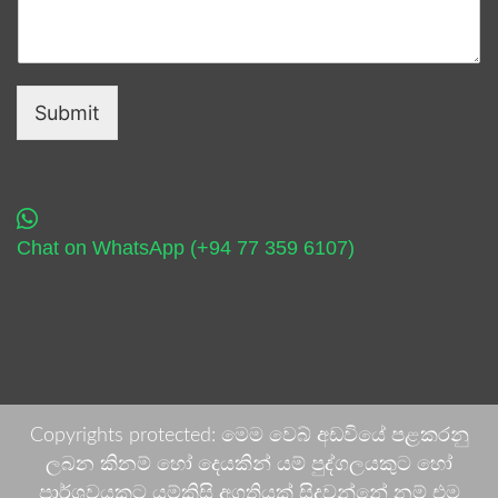
Submit
Chat on WhatsApp (+94 77 359 6107)
Copyrights protected: මෙම වෙබ් අඩවියේ පළකරනු
ලබන කිනම් හෝ දෙයකින් යම් පුද්ගලයකුට හෝ
පාර්ශවයකට යම්කිසි අගතියක් සිදුවන්නේ නම් එම