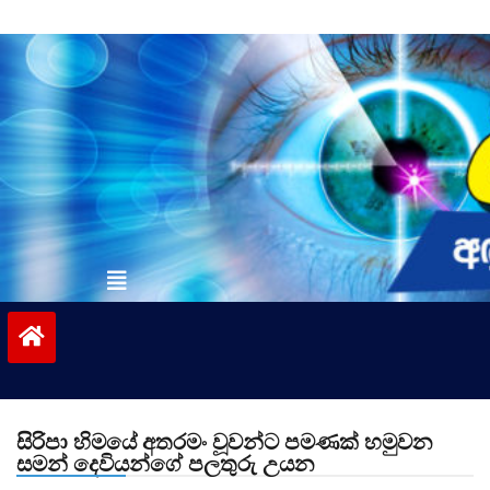
Skip
to
content
vinivida.lk
සිරිපා හිමයේ අතරමං වූවන්ට පමණක් හමුවන
සමන් දෙවියන්ගේ පලතුරු උයන