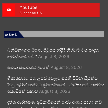
Youtube
Subscribe US
නවතම
බන්ධනාගාර මරණ පිටුපස හදිසි නීතියට මග පාදන
කුමන්ත්‍රණයක් ?
August 8, 2026
මෙටා සමාගමට දඩයක්
August 8, 2026
ශිෂ්‍යත්වයට සහ උසස් පෙළට පෙනී සිටින සිසුන්ට
‘සිසු සැරිය’ සේවාව ක්‍රියාත්මකයි – ජාතික ගමනාගමන
කොමිෂන් සභාව
August 8, 2026
දත්ත ආරක්ෂණ අධිකාරියෙන් රාජ්‍ය අංශය සඳහා නව