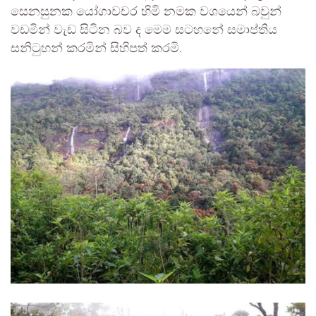
සෙනසුනක යෝගාවචර හිමි නමක වශයෙන් බවුන්
වඩමින් වැඩ සිටින බව ද මෙම සටහනේ සමාප්තිය
සනිටුහන් කරමින් සිහිපත් කරමි.