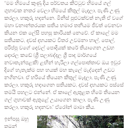
“මම හිමයේ කුණු දිය පර්වතය කිට්ටුව හිමයේ ගල්
ගුහාවක නතර වෙලා හිමයේ කිතුල් මැදලා, පැණි උණු
කරලා, හකුරු හදන්නෙ. මිනිස් පුළුටක්වත් නැති ඒ වගේ
මහා වනාන්තරයක සතිය හමාර තනියම ජීවත් වෙනවා
කියන එක ලේසි පහසු කාරියක් නෙවේ. ඒ කාලේ මම
සතියකට, දවස් දහයකට විතර උවමනා හාල්, පොල්,
පරිප්පු වගේ දෙවල් පොදියක් කරේ තියාගෙන උඩහ
දොරල කඩේ (ශ්‍රී පලාබද්දල ශ්‍රී පාද මාර්ගයේ
නවාතැන්පළකි) ළඟින් හැරිලා ගල්පොත්තාව ඔය ඉවුර
දිගේ හැතැක්ම පහ හයක් මහ කැලේ මැද්දෙන් උඩට
නගිනවා. ඒ හරියේ තියෙන කිතුල් මැදලා, පැණි උණු
කරලා, හකුරු හදාගෙන සතියකට, දවස් දහයකට පස්සේ
තමයි පහලට එන්නේ. ඒ කාලේ ඇතුළත හිමේ තියෙන
ගල් ගුහාවක් ඇතුළේ උයාගෙන කාලා, පැණි උණු
කරලා, හකුරු හදනවා.” ඒරෝන් මාමා කීය.
ඉන්පසු ඔහු
තමන්