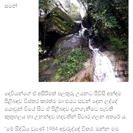
සමන්
දෙවියන්ගේ ඒ අසිරිමත් පලතුරු උයනට පිවිසි අන්දම
පිළිබඳව විස්තර කරත්ම මා එයට සවන් දෙන ලද්දේ
යොවුන් වියේ සිට ඒ පිළිබඳව දැනගැනීමට පැවති
කුතුහලය හා උනන්දුව හදවතින් පිටාර ගලන අතරේ ය.
“මේ සිද්ධිය වුණේ 1984 අවුරුද්දේ විතර. ඔන්න මම