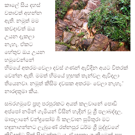
කාලේ සිය දහස්
වතාවත් අහන්න
ඇති. නමුත් මම
කවදාවත් ඔය
උයන දැකලා
නැහැ. ඒකට
හේතුව ඔය උයන
හමුවෙන්නේ
හිමයේ අතරමංවෙලා දවස් ගණන් ඇවිදින අයට විතරක්
වෙන්න ඇති. මමත් හිමයේ හුඟක් තැන්වල ඇවිදලා
තියෙනවා. නමුත් කිසිම දවසක අතරමං වෙලා නැහැ.”
නාරදතුමා කීය.
සබරගමුවේ ප්‍රභූ පරපුරකට අයත් කලවානේ පොඩි
අප්පෝ නමින් ගැමියන් විසින් හැඳින් වූ ශ්‍රී පලාබද්දල,
මාපලානේ චන්ද්‍රසෝම බී කලවාන සුමිතුරා මට
හඳුනාගන්නට ලැබුණේ රත්නපුර ධර්ම ශ්‍රී මුද්දුවගේ