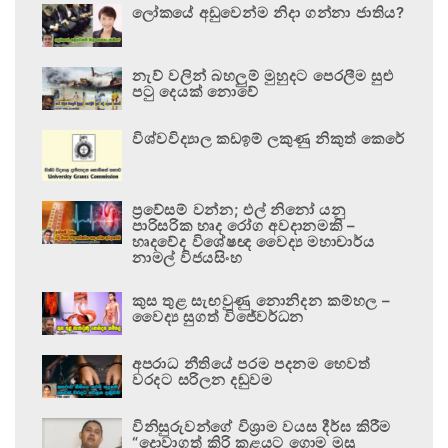
ලෝකයේ අඩුවෙන්ම නිදා ගන්නා ජාතිය?
නැව් වලින් බහලුම් මුහුදට පෙරලීම සුළු
පටු දෙයක් නොවේ
විශ්වවිද්‍යාල කඩඉම් ලකුණු නිකුත් කෙරේ
ප්‍රවේසම් වන්න; එල් නිනෝ යනු
පාරිසරික හෘද රෝග අවදානමකි –
හෘදවේද විශේෂඥ වෛද්‍ය මහාචාර්ය
නාමල් විජයසිංහ
කුස තුළ සැඟවුණු නොනිදන කම්හල –
වෛද්‍ය සුගත් විජේවර්ධන
අපරාධ නීතියේ පරම පදනම හෙවත්
වරදට සරිලන දඬුවම
විනිසුරුවන්ගේ විශ්‍රාම වයස දීර්ඝ කිරීම
“දොවාගත් කිරි කළයට ගොම මුසු