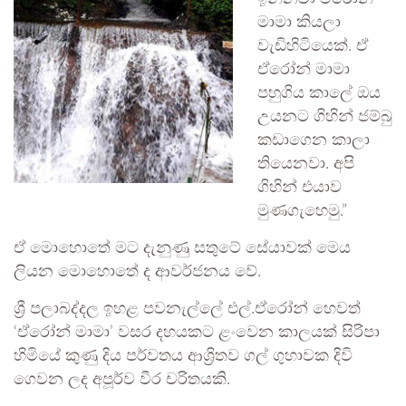
මාමා කියලා
වැඩිහිටියෙක්. ඒ
ඒරෝන් මාමා
පහුගිය කාලේ ඔය
උයනට ගිහින් ජම්බු
කඩාගෙන කාලා
තියෙනවා. අපි
ගිහින් එයාව
මුණගැහෙමු.”
ඒ මොහොතේ මට දැනුණු සතුටේ සේයාවක් මෙය
ලියන මොහොතේ ද ආවර්ජනය වේ.
ශ්‍රී පලාබද්දල ඉහළ පවනැල්ලේ එල්.ඒරෝන් හෙවත්
‘ඒරෝන් මාමා’ වසර දහයකට ළංවෙන කාලයක් සිරිපා
හිමියේ කුණු දිය පර්වතය ආශ්‍රිතව ගල් ගුහාවක දිවි
ගෙවන ලද අපූර්ව වීර චරිතයකි.