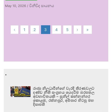
විනිවිද සායනය
May 10, 2026
/
‹
1
2
3
4
5
›
»
.
රාජ්‍ය නිලධාරීන්ගේ වැරදි තීරණවලට
දණ්ඩ නීති සංග්‍රහය යෙදවීම බරපතල
අවභාවිතයකි – සුනිල් කන්නන්ගර
කොළඹ, රත්නපුර, අම්පාර හිටපු මහ
දිසාපති