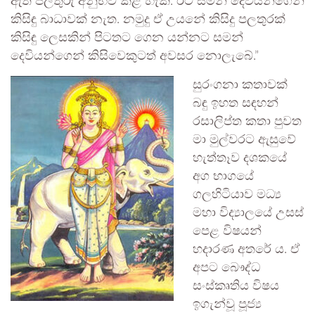
ඇති පලතුරු අනුභව කළ හැක. ඊට සමන් දෙවියන්ගෙන්
කිසිඳු බාධාවක් නැත. නමුදු ඒ උයනේ කිසිදු පලතුරක්
කිසිඳු ලෙසකින් පිටතට ගෙන යන්නට සමන්
දෙවියන්ගෙන් කිසිවෙකුටත් අවසර නොලැබේ.”
සුරංගනා කතාවක්
බඳු ඉහත සඳහන්
රසාලිප්ත කතා පුවත
මා මුල්වරට ඇසුවේ
හැත්තෑව දශකයේ
අග භාගයේ
ගලහිටියාව මධ්‍ය
මහා විද්‍යාලයේ උසස්
පෙළ විෂයන්
හදාරණ අතරේ ය. ඒ
අපට බෞද්ධ
සංස්කෘතිය විෂය
ඉගැන්වූ පූජ්‍ය