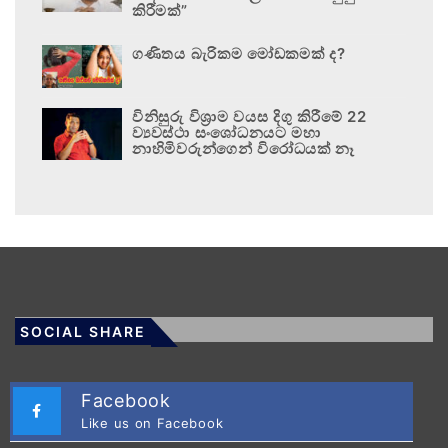
කිරීමක්”
ගණිතය බැරිකම මෝඩකමක් ද?
විනිසුරු විශ්‍රාම වයස දිගු කිරීමේ 22
ව්‍යවස්ථා සංශෝධනයට මහා
නාහිමිවරුන්ගෙන් විරෝධයක් නෑ
SOCIAL SHARE
Facebook
Like us on Facebook