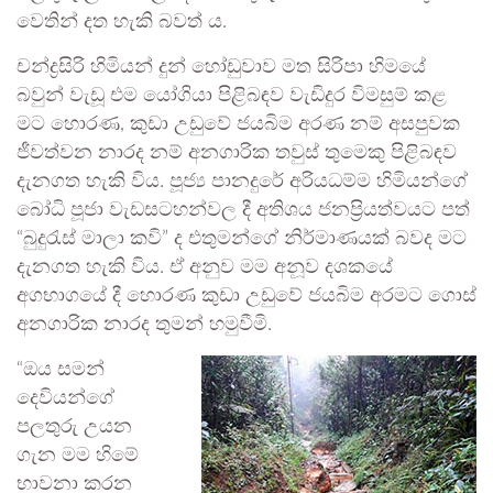
වෙතින් දත හැකි බවත් ය.
චන්ද්‍රසිරි හිමියන් දුන් හෝඩුවාව මත සිරිපා හිමයේ
බවුන් වැඩූ එම යෝගියා පිළිබඳව වැඩිදුර විමසුම් කළ
මට හොරණ, කුඩා උඩුවේ ජයබිම අරණ නම් අසපුවක
ජීවත්වන නාරද නම් අනගාරික තවුස් තුමෙකු පිළිබඳව
දැනගත හැකි විය. පූජ්‍ය පානදුරේ අරියධම්ම හිමියන්ගේ
බෝධි පූජා වැඩසටහන්වල දී අතිශය ජනප්‍රියත්වයට පත්
“බුදුරැස් මාලා කවි” ද එතුමන්ගේ නිර්මාණයක් බවද මට
දැනගත හැකි විය. ඒ අනුව මම අනූව දශකයේ
අගභාගයේ දී හොරණ කුඩා උඩුවේ ජයබිම අරමට ගොස්
අනගාරික නාරද තුමන් හමුවීමි.
“ඔය සමන්
දෙවියන්ගේ
පලතුරු උයන
ගැන මම හිමේ
භාවනා කරන