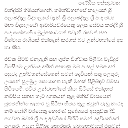
පණ්ඩිත පත්තඬුවන
චන්ද්‍රසිරි හිමියන්ගෙනි. තමන්වහන්සේ කාලයක් ශ්‍රී
පලාබද්දල විද්‍යාලයේ (දැන් ශ්‍රී පලාබද්දල ශ්‍රී පාද මධ්‍ය
මහා විද්‍යාලයේ) ආචාර්යවරයෙකු ලෙස සේවය කරද්දී ශ්‍රී
පාද සංස්කෘතිය මුල්කොටගත් එවැනි රසවත් ජන
විශ්වාස රාශියක් එක්තැන් කරගත් බව උන්වහන්සේ අප
හා කීහ.
එවක සිටම ජනශ්‍රැති සහ ගුප්ත විශ්වාස පිළිබඳ වැඩිදුර
විමසීමේ උන්මාදයකින් පෙළුණු මම පාසල් සමයෙන්
පසුවද උන්වහන්සේගෙන් සමන් දෙවියන් සතු පලතුරු
උයනේ සුලමුල සොයාගත හැකි මඟක් පිළිබඳව විමසා
සිටියෙමි. එවිට උන්වහන්සේ කියා සිටියේ එක්දහස්
නවසිය පනහ හැට දශකයන් තුළ මිනිස් වාසයෙන්
මුළුමනින්ම බැහැර වූ සිරිපා හිමය තුළ බවුන් වැඩූ නාරද
නම් යෝගී වරයෙකු හොරණ ප්‍රදේශයේ අසපුවක දිවි
ගෙවන බවත් ශ්‍රී පාද අඩවියේ පිහිටි සමන් දෙවියන්ගේ
පලතුරු උයන පිළිබඳ තොරතුරු බොහොමයක් එතුමන්