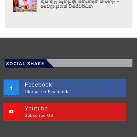
කුස තුළ සැඟවුණු නොනිදන කම්හල –
වෛද්‍ය සුගත් විජේවර්ධන
SOCIAL SHARE
Facebook
Like us on Facebook
Youtube
Subscribe US