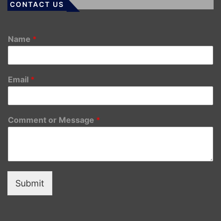
CONTACT US
Name
*
Email
*
Comment or Message
*
Submit