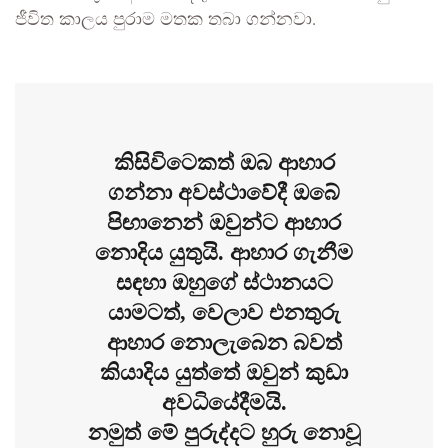
ජීවිත කාලය පුරාම මතක තබා ගන්නවා.
කිසිවිටෙකත් ඔබ ආහාර
ගන්නා අවස්ථාවේදී ඔබේ
පිඟානෙන් ඔවුන්ට ආහාර
නොදිය යුතුයි. ආහාර ගැනීම
සඳහා ඔහුගේ ස්ථානයට
යාමටත්, වෙලාව එනතුරු
ආහාර නොලැබෙන බවත්
කියාදිය යුත්තේ ඔවුන් කුඩා
අවධියේදීමයි.
නමුත් මේ පුරුද්දට හුරු නොවූ