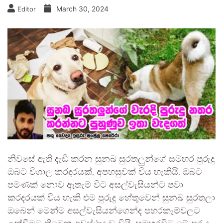
March 30, 2024
Editor
නිවසේ ඇති දැඩි කරන සුනඛ සුරතලුන්ගේ සමහර පුරුදු
ඔබට විශාල කරදරයක්, අපහසුවක් විය හැකියි. ඔබට
පමණක් නොව ඇතැම් විට අසල්වැසියන්ට පවා
කරදරයක් විය හැකි එම පුරුදු හේතුවෙන් සුනඛ සුරතලා
ඔබෙන් මෙන්ම අසල්වැසියන්ගෙන්ද පහරකෑම්වලට