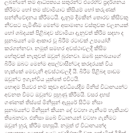
ලබන්නේ තම ආධිපත්‍යය සතුරන්ට එරෙහිව ප්‍රදර්ශනය
කිරීමට හෝ තම ස්වාමියාට කිසියම් හෝ කරුණක්
සන්නිවේදනය කිරීමටයි. දැනුම් දීමකින් තොරව කිසිවකු
නිවසට පැමිණීම මෙන්ම අසාමාන්‍ය වස්තුවක චලනයක්
හෝ ශබ්දයක් පිළිබඳව ස්වාමියා දැනුවත් කිරීම සඳහා ද
සුනඛයන් මේ ආකාර වූ බිරීම් රටාවක් උපයෝගී
කරගන්නවා. නමුත් සමහර අවස්ථාවලදී කිසිම
හේතුවක් නැතුවත් ඔවුන් බුරනවා. ඔබේ සුනඛයාගේ
බිරීම ඔබට මෙන්ම අසල්වාසීන්ටද කරදරයක් විය
හැක්කේ මෙවැනි අවස්ථාවලදී යි. බිරීම පිළිබඳ පාඩම
ඔවුන්ට ඉගැන්විය යුත්තේ එවිටයි.
හොඳම පියවර නම් කුඩා අවධියේදීම මිනිස් විධානයන්ට
අවනත වීමට ඔවුන්ව පුහුණු කිරීමයි. වසර දහස්
ගණනක් තිස්සේ මිනිසුන් ඇසුරේ සිටීම නිසා
සුනඛයන්ට මිනිසුන් කියන දේ වටහා ගැනීමේ හැකියාව
තිබෙනවා. එනිසා ඔබේ විධානයන් වටහා ගැනීමට
ඔවුන් හුරු කිරීම පහසුයි. නමුත් ඒ විධානයන්ද