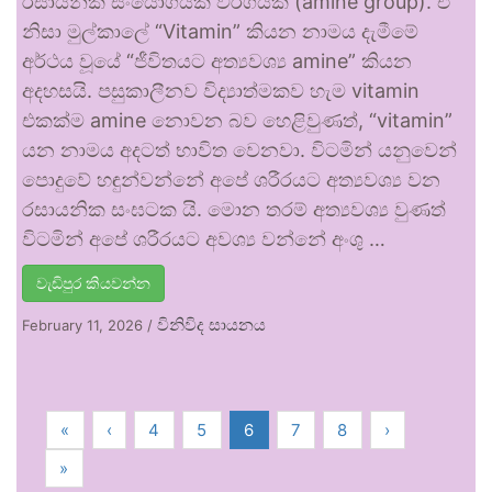
රසායනික සංයෝගයක වර්ගයක් (amine group). ඒ
නිසා මුල්කාලේ “Vitamin” කියන නාමය දැමීමේ
අර්ථය වූයේ “ජීවිතයට අත්‍යවශ්‍ය amine” කියන
අදහසයි. පසුකාලීනව විද්‍යාත්මකව හැම vitamin
එකක්ම amine නොවන බව හෙළිවුණත්, “vitamin”
යන නාමය අදටත් භාවිත වෙනවා. විටමින් යනුවෙන්
පොදුවේ හඳුන්වන්නේ අපේ ශරීරයට අත්‍යවශ්‍ය වන
රසායනික සංඝටක යි. මොන තරම් අත්‍යවශ්‍ය වුණත්
විටමින් අපේ ශරීරයට අවශ්‍ය වන්නේ අංශු …
වැඩිපුර කියවන්න
විනිවිද සායනය
February 11, 2026
/
«
‹
4
5
6
7
8
›
»