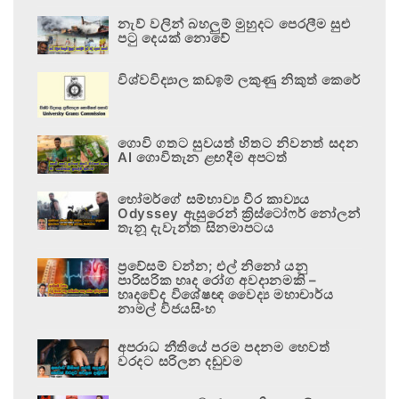
නැව් වලින් බහලුම් මුහුදට පෙරලීම සුළු
පටු දෙයක් නොවේ
විශ්වවිද්‍යාල කඩඉම් ලකුණු නිකුත් කෙරේ
ගොවි ගතට සුවයත් හිතට නිවනත් සදන
AI ගොවිතැන ළඟදීම අපටත්
හෝමර්ගේ සම්භාව්‍ය වීර කාව්‍යය
Odyssey ඇසුරෙන් ක්‍රිස්ටෝෆර් නෝලන්
තැනූ දැවැන්ත සිනමාපටය
ප්‍රවේසම් වන්න; එල් නිනෝ යනු
පාරිසරික හෘද රෝග අවදානමකි –
හෘදවේද විශේෂඥ වෛද්‍ය මහාචාර්ය
නාමල් විජයසිංහ
අපරාධ නීතියේ පරම පදනම හෙවත්
වරදට සරිලන දඬුවම