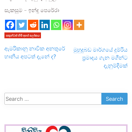
සැකසුම – ඉන්දු පෙරේරා
සතුන්ටත් හිමි අපේ ලෝකය
ඇමරිකානු නාවික අනතුරේ
මුහුදුබඩ මාර්ගයේ දුම්රිය
හානිය අපටත් දැනේ ද?
ප්‍රමාදය ගැන මගීන්ට
දැනුම්දීමක්