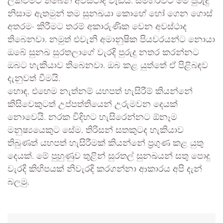
ලක්වීමට තිබෙන අවස්ථාද වැඩියි. සමහරවිට මේ පුරුදු
නිසාම ඇතමුන් තම සුනඛයා කොහේ හෝ ගෙන ගොස්
අතරමං කිරීමට තරම් අකාරුණික වෙන අවස්ථාද
තිබෙනවා. නමුත් එවැනි අමානුෂික පියවරයන්ට නොයා
ඔබේ සුනඛ සුරතලාගේ වැරදි පුරුදු නතර කරන්නට
ඔබට හැකියාව තිබෙනවා. ඔබ කළ යුත්තේ ඒ පිළිබඳව
දැනුවත් වීමයි.
හොඳ, එහෙම නැත්නම් යහපත් හැසිරීම් කියන්නේ
කිසිවෙකුටත් උප්පත්තියෙන් උරුමවන දෙයක්
නොවෙයි. නරක විදිහට හැසිරෙන්නට ඕනෑම
මනුෂ්‍යයෙකුට සේම, තිරිසන් සතකුටද හැකියාව
තිබුණත් යහපත් හැසිරීමක් කියන්නේ ප්‍රගුණ කළ යුතු
දෙයක්. මේ පුහුණුව තුළින් සුරතල් සුනඛයන් සතු පොදු
වැරදි කිහිපයක් නිවැරදි කරගන්නා ආකාරය අපි දැන්
බලමු.