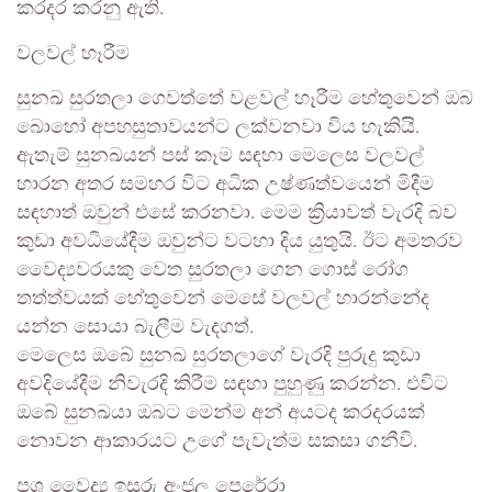
කරදර කරනු ඇති.
වලවල් හෑරීම
සුනඛ සුරතලා ගෙවත්තේ වළවල් හෑරීම හේතුවෙන් ඔබ
බොහෝ අපහසුතාවයන්ට ලක්වනවා විය හැකියි.
ඇතැම් සුනඛයන් පස් කෑම සඳහා මෙලෙස වලවල්
හාරන අතර සමහර විට අධික උෂ්ණත්වයෙන් මිදීම
සඳහාත් ඔවුන් එසේ කරනවා. මෙම ක්‍රියාවත් වැරදි බව
කුඩා අවධියේදීම ඔවුන්ට වටහා දිය යුතුයි. ඊට අමතරව
වෛද්‍යවරයකු වෙත සුරතලා ගෙන ගොස් රෝග
තත්ත්වයක් හේතුවෙන් මෙසේ වලවල් හාරන්නේද
යන්න සොයා බැලීම වැදගත්.
මෙලෙස ඔබේ සුනඛ සුරතලාගේ වැරදි පුරුදු කුඩා
අවදියේදීම නිවැරදි කිරීම සඳහා පුහුණු කරන්න. එවිට
ඔබේ සුනඛයා ඔබට මෙන්ම අන් අයටද කරදරයක්
නොවන ආකාරයට උගේ පැවැත්ම සකසා ගනීවි.
පශු වෛද්‍ය ඉසුරු අංජුල පෙරේරා