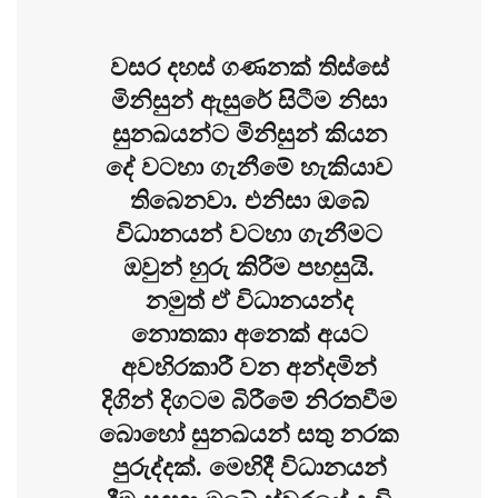
වසර දහස් ගණනක් තිස්සේ
මිනිසුන් ඇසුරේ සිටීම නිසා
සුනඛයන්ට මිනිසුන් කියන
දේ වටහා ගැනීමේ හැකියාව
තිබෙනවා. එනිසා ඔබේ
විධානයන් වටහා ගැනීමට
ඔවුන් හුරු කිරීම පහසුයි.
නමුත් ඒ විධානයන්ද
නොතකා අනෙක් අයට
අවහිරකාරී වන අන්දමින්
දිගින් දිගටම බිරීමේ නිරතවීම
බොහෝ සුනඛයන් සතු නරක
පුරුද්දක්. මෙහිදී විධානයන්