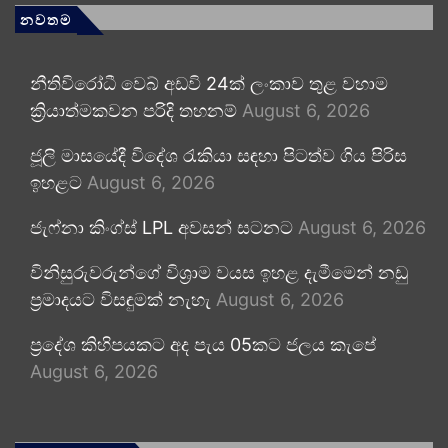
නවතම
නීතිවිරෝධී වෙබ් අඩවි 24ක් ලංකාව තුළ වහාම
ක්‍රියාත්මකවන පරිදි තහනම්
August 6, 2026
ජූලි මාසයේදී විදේශ රැකියා සඳහා පිටත්ව ගිය පිරිස
ඉහළට
August 6, 2026
ජැෆ්නා කිංග්ස් LPL අවසන් සටනට
August 6, 2026
විනිසුරුවරුන්ගේ විශ්‍රාම වයස ඉහළ දැමීමෙන් නඩු
ප්‍රමාදයට විසඳුමක් නැහැ
August 6, 2026
ප්‍රදේශ කිහිපයකට අද පැය 05කට ජලය කැපේ
August 6, 2026