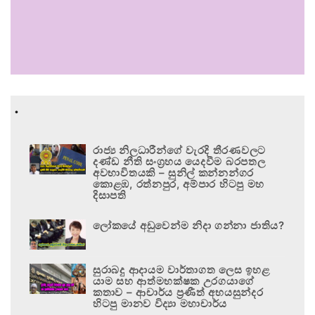
.
රාජ්‍ය නිලධාරීන්ගේ වැරදි තීරණවලට
දණ්ඩ නීති සංග්‍රහය යෙදවීම බරපතල
අවභාවිතයකි – සුනිල් කන්නන්ගර
කොළඹ, රත්නපුර, අම්පාර හිටපු මහ
දිසාපති
ලෝකයේ අඩුවෙන්ම නිදා ගන්නා ජාතිය?
සුරාබදු ආදායම වාර්තාගත ලෙස ඉහළ
යාම සහ ආත්මභක්ෂක උරගයාගේ
කතාව – ආචාර්ය ප්‍රණීත් අභයසුන්දර
හිටපු මානව විද්‍යා මහාචාර්ය