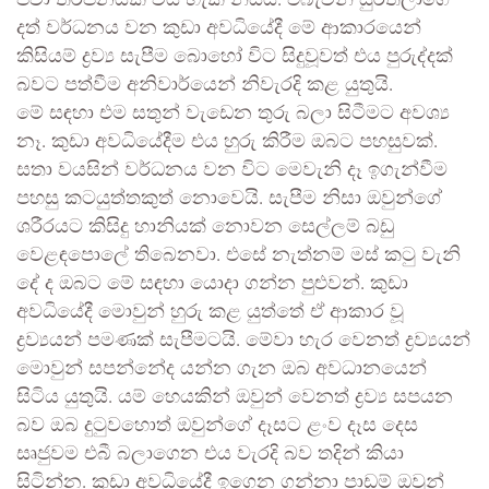
පවා තර්ජනයක් විය හැකි නිසයි. එබැවින් සුරතලාගේ
දත් වර්ධනය වන කුඩා අවධියේදී මේ ආකාරයෙන්
කිසියම් ද්‍රව්‍ය සැපීම බොහෝ විට සිදුවූවත් එය පුරුද්දක්
බවට පත්වීම අනිවාර්යෙන් නිවැරදි කළ යුතුයි.
මේ සඳහා එම සතුන් වැඩෙන තුරු බලා සිටීමට අවශ්‍ය
නෑ. කුඩා අවධියේදීම එය හුරු කිරීම ඔබට පහසුවක්.
සතා වයසින් වර්ධනය වන විට මෙවැනි දෑ ඉගැන්වීම
පහසු කටයුත්තකුත් නොවෙයි. සැපීම නිසා ඔවුන්ගේ
ශරීරයට කිසිදු හානියක් නොවන සෙල්ලම් බඩු
වෙළඳපොලේ තිබෙනවා. එසේ නැත්නම් මස් කටු වැනි
දේ ද ඔබට මේ සඳහා යොදා ගන්න පුළුවන්. කුඩා
අවධියේදී මොවුන් හුරු කළ යුත්තේ ඒ ආකාර වූ
ද්‍රව්‍යයන් පමණක් සැපීමටයි. මේවා හැර වෙනත් ද්‍රව්‍යයන්
මොවුන් සපන්නේද යන්න ගැන ඔබ අවධානයෙන්
සිටිය යුතුයි. යම් හෙයකින් ඔවුන් වෙනත් ද්‍රව්‍ය සපයන
බව ඔබ දුටුවහොත් ඔවුන්ගේ දෑසට ළංව දෑස දෙස
සෘජුවම එබී බලාගෙන එය වැරදි බව තදින් කියා
සිටින්න. කුඩා අවධියේදී ඉගෙන ගන්නා පාඩම් ඔවුන්