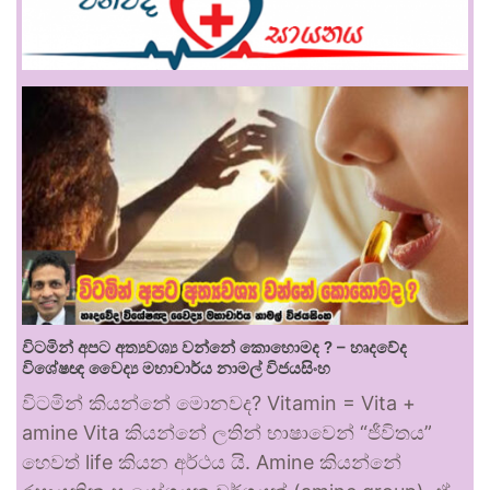
විටමින් අපට අත්‍යවශ්‍ය වන්නේ කොහොමද ? – හෘදවේද
විශේෂඥ වෛද්‍ය මහාචාර්ය නාමල් විජයසිංහ
විටමින් කියන්නේ මොනවද? Vitamin = Vita +
amine Vita කියන්නේ ලතින් භාෂාවෙන් “ජීවිතය”
හෙවත් life කියන අර්ථය යි. Amine කියන්නේ