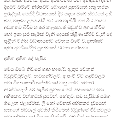
නොතකා අනෙක් අයට අවහිරකාරී වන අන්දමින් දිගින්
දිගටම බිරීමේ නිරතවීම බොහෝ සුනඛයන් සතු නරක
පුරුද්දක්. මෙහිදී විධානයන් දීම සඳහා ඔබේ ස්වරයේ දැඩි
බව, තදබව උපයෝගී කර ගත හැකියි. එම විධානයට
අවනතව බිරීම නතර කළහොත් ඔවුන්ව අගය කිරීම
හෝ ඉතා සුළු කෑමක් වැනි දෙයක් තිළිණ කිරීම වැනි දේ
තුළින් මිනිස් විධානයන්ට අවනත වීමේ වැදගත්කම
කුඩා අවධියේදීම සුනඛයන් වටහා ගන්නවා.
දකින දකින දේ සැපීම
මෙය ඔබේ නිවසේ ගෘහ භාණ්ඩ ඇතුළු වෙනත්
බඩුමුට්ටුවලට, පාවහන්වලට, ඇතැම් විට ඇඳුම්වලට
පවා විනාශකාරී තත්ත්වයක් වනු සේම, සමහර
අවස්ථාවලදී මේ සැපීම සුනඛයාගේ සෞඛ්‍යයට ඉතා
අහිතකර වන්නටත් පුළුවන්. හේතුව, එම සැපීමත් සමග
ගිලෙන ප්ලාස්ටික්, ලී හෝ වෙනත් අහිතකර ද්‍රව්‍යයන්
සතාගේ බඩවැල් අවහිර කිරීමෙන් ඔවුන්ගේ ජීවිතවලට