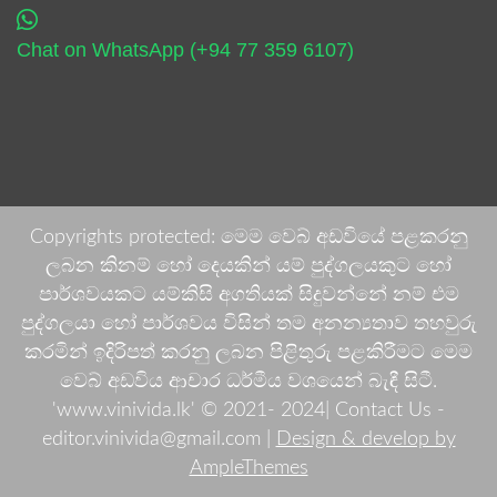
Chat on WhatsApp (+94 77 359 6107)
Copyrights protected: මෙම වෙබ් අඩවියේ පළකරනු
ලබන කිනම් හෝ දෙයකින් යම් පුද්ගලයකුට හෝ
පාර්ශවයකට යම්කිසි අගතියක් සිදුවන්නේ නම් එම
පුද්ගලයා හෝ පාර්ශවය විසින් තම අනන්‍යතාව තහවුරු
කරමින් ඉදිරිපත් කරනු ලබන පිළිතුරු පළකිරීමට මෙම
වෙබ් අඩවිය ආචාර ධර්මීය වශයෙන් බැඳී සිටී.
'www.vinivida.lk' © 2021- 2024| Contact Us -
editor.vinivida@gmail.com |
Design & develop by
AmpleThemes