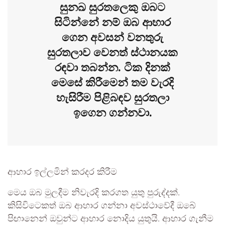
සුනඛ සුරතලෙකු ඔබට
සිටින්නේ නම් ඔබ ආහාර
ගෙන අවසන් වනතුරු
සුරතලාව වෙනත් ස්ථානයක
රඳවා තබන්න. ටික දිනක්
මෙසේ කිරීමෙන් තම වැරදි
හැසිරීම පිළිබඳව සුරතලා
ඉගෙන ගන්නවා.
ආහාර ඉල්ලමින් කරදර කිරීම
මෙය ඔබ මුලදීම නිවැරදි කරගත යුතු පුරුද්දක්.
කිසිවිටෙකත් ඔබ ආහාර ගන්නා අවස්ථාවේදී ඔබේ
පිඟානෙන් ඔවුන්ට ආහාර නොදිය යුතුයි. ආහාර ගැනීම