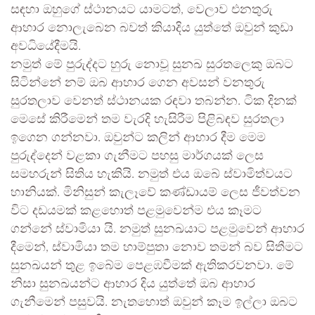
සඳහා ඔහුගේ ස්ථානයට යාමටත්, වෙලාව එනතුරු
ආහාර නොලැබෙන බවත් කියාදිය යුත්තේ ඔවුන් කුඩා
අවධියේදීමයි.
නමුත් මේ පුරුද්දට හුරු නොවූ සුනඛ සුරතලෙකු ඔබට
සිටින්නේ නම් ඔබ ආහාර ගෙන අවසන් වනතුරු
සුරතලාව වෙනත් ස්ථානයක රඳවා තබන්න. ටික දිනක්
මෙසේ කිරීමෙන් තම වැරදි හැසිරීම පිළිබඳව සුරතලා
ඉගෙන ගන්නවා. ඔවුන්ට කලින් ආහාර දීම මෙම
පුරුද්දෙන් වළකා ගැනීමට පහසු මාර්ගයක් ලෙස
සමහරුන් සිතිය හැකියි. නමුත් එය ඔබේ ස්වාමිත්වයට
හානියක්. මිනිසුන් කැලෑවේ කණ්ඩායම් ලෙස ජීවත්වන
විට දඩයමක් කළහොත් පළමුවෙන්ම එය කෑමට
ගන්නේ ස්වාමියා යි. නමුත් සුනඛයාට පළමුවෙන් ආහාර
දීමෙන්, ස්වාමියා තම හාම්පුතා නොව තමන් බව සිතීමට
සුනඛයන් තුළ ඉබේම පෙළඹවීමක් ඇතිකරවනවා. මේ
නිසා සුනඛයන්ට ආහාර දිය යුත්තේ ඔබ ආහාර
ගැනීමෙන් පසුවයි. නැතහොත් ඔවුන් කෑම ඉල්ලා ඔබට