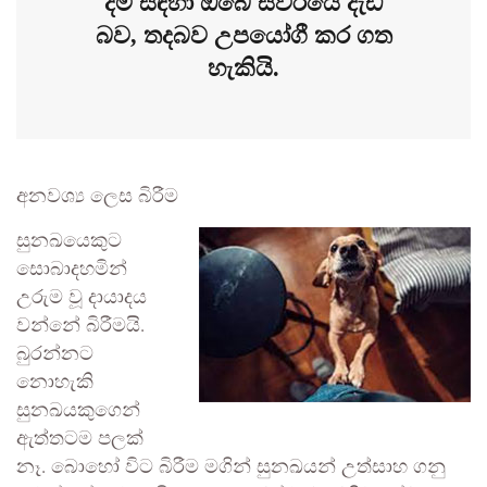
දීම සඳහා ඔබේ ස්වරයේ දැඩි
බව, තදබව උපයෝගී කර ගත
හැකියි.
අනවශ්‍ය ලෙස බිරීම
සුනඛයෙකුට
සොබාදහමින්
උරුම වූ දායාදය
වන්නේ බිරීමයි.
බුරන්නට
නොහැකි
සුනඛයකුගෙන්
ඇත්තටම පලක්
නෑ. බොහෝ විට බිරීම මගින් සුනඛයන් උත්සාහ ගනු