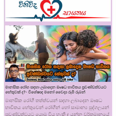
මානසික රෝග සඳහා ලබාදෙන ඖෂධ භාවිතය ප්‍රචණ්ඩත්වයට
හේතුවක් ද?- විශේෂඥ මනෝ වෛද්‍ය රූමි රූබන්
මානසික රෝගී තත්ත්වයන් සඳහා ලබාදෙන ඖෂධ
භාවිතය හේතුවෙන් රෝගීන් හෝ සාමාන්‍ය පුද්ගලයන්
ප්‍රචණ්ඩත්වයට යොමු විය හැකි ද යන්න වර්තමානයේ