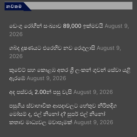
නවතම
ඩෙංගු රෝගීන් සංඛ්‍යාව 89,000 ඉක්මවයි
August 9,
2026
ශබ්ද දූෂණයට එරෙහිව නව රෙගුලාසි
August 9,
2026
කුවේට් සහ කොළඹ අතර ශ්‍රී ලංකන් ගුවන් සේවා යළි
ඇරඹේ
August 9, 2026
අද පස්වරු 2.00න් පසු වැසි
August 9, 2026
පසුගිය ස්වාභාවික ආපදාවලට හේතුව නිරිතදිග
මෝසම් ද, එල් නිනෝ ද? සුපර් එල් නිනෝ
කතාව මාධ්‍යවල මවාපෑමක්
August 9, 2026