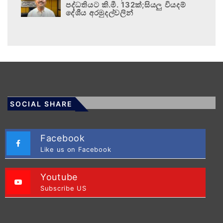
පද්ධතියට කි.මී. 132ක්;සියලු වියදම්
දේශීය අරමුදල්වලින්
SOCIAL SHARE
Facebook
Like us on Facebook
Youtube
Subscribe US