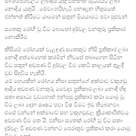
මාංශපේශීවලට ලබාදිය යුතු එන්නත් රුධිරයට ලබා
නොදිය යුතුයි . මේවා හරිහැටි නොදැන හිතුමතේ
එන්නත් කිරීමට යාමෙන් සතුන් මියයාමට පවා පුළුවන්.
සතෙකු රෝගී වූ විට බොහෝ දුර්වල වනතුරු ප්‍රතිකාර
නොකිරීම
කිසියම් රෝගයක් වැළඳුණු සතෙකුට නිසි ප්‍රතිකාර ලබා
නොදී අත්බෙහෙත් කරමින් නිවසේ තබාගෙන සිටින
විට සතුන් අඩපණ වී දුර්වල වීම කෙටි කාලයක් තුළදී
වුව සිදුවිය හැකියි.
යම් හෙයකින් රෝගය නිසා සතුන්ගේ අක්මාව වකුගඩු
ආදිය අඩපණ වනතුරු වෛද්‍ය ප්‍රතිකාර ලබා නොදී හිඳ
සතා අසාධ්‍ය වුවහොත් ඉන්පසු ප්‍රතිකාර කරා යොමු වූ
විට ලබා දෙන ඖෂධ පවා විෂ වීමට ඉඩ තිබෙනවා.
එසේ වන්නේ අක්මාවේ සහ වකුගඩුවල ක්‍රියාකාරීත්වය
අඩපණ වීම මත යි. එනිසා සතෙක් රෝගී වූ විට සතා
දුර්වල වී අඩපණ වන්නට පෙරාතුව ප්‍රතිකාර කරා යොමු