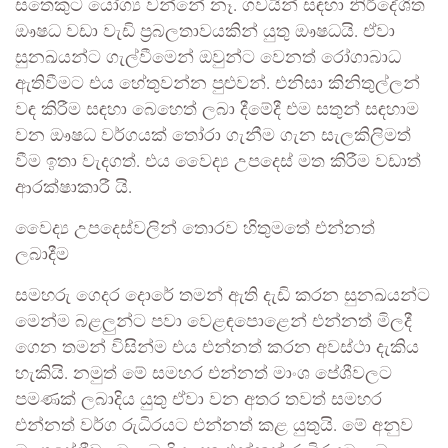
සතෙකුට යෝග්‍ය වන්නේ නෑ. ගවයින් සඳහා නිර්දේශිත
ඖෂධ වඩා වැඩි ප්‍රබලතාවයකින් යුතු ඖෂධයි. ඒවා
සුනඛයන්ට ගැල්වීමෙන් ඔවුන්ට වෙනත් රෝගාබාධ
ඇතිවීමට එය හේතුවන්න පුළුවන්. එනිසා කිනිතුල්ලන්
වඳ කිරීම සඳහා බෙහෙත් ලබා දීමේදී එම සතුන් සඳහාම
වන ඖෂධ වර්ගයක් තෝරා ගැනීම ගැන සැලකිලිමත්
වීම ඉතා වැදගත්. එය වෛද්‍ය උපදෙස් මත කිරීම වඩාත්
ආරක්ෂාකාරී යි.
වෛද්‍ය උපදෙස්වලින් තොරව හිතුමතේ එන්නත්
ලබාදීම
සමහරු ගෙදර දොරේ තමන් ඇති දැඩි කරන සුනඛයන්ට
මෙන්ම බළලුන්ට පවා වෙළඳපොළෙන් එන්නත් මිලදී
ගෙන තමන් විසින්ම එය එන්නත් කරන අවස්ථා දැකිය
හැකියි. නමුත් මේ සමහර එන්නත් මාංශ පේශීවලට
පමණක් ලබාදිය යුතු ඒවා වන අතර තවත් සමහර
එන්නත් වර්ග රුධිරයට එන්නත් කළ යුතුයි. මේ අනුව