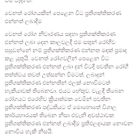
වීම වැදගත්.
වෙනත් රෝගයකින් පෙළෙන විට ප්‍රතිශක්තිකරණ
එන්නත් ලබාදීම
වෙනත් රෝග නිවාරණය සඳහා ප්‍රතිශක්තිකරණ
එන්නත් ලබා දෙන කාලවලදී එම සතුන් රෝගීව
පසුවන්නේ නම් ප්‍රතිශක්තිකරණ එන්නත මඳක් ප්‍රමාද
කළ යුතුයි. වෙනත් රෝගවලින් පෙළෙන විට
ප්‍රතිශක්තිකරණ එන්නත් ලබා දුන් විටදී පවතින රෝගී
තත්ත්වය තවත් උත්සන්න වීමටත්, ලබාදුන්
ප්‍රතිශක්තිකරණ එන්නතින් ඵලක් නොවීමටත්
හැකියාවක් තිබෙනවා. එයට හේතුව, වැළඳී තිබෙන
රෝගයට එරෙහිව ක්‍රියාත්මක වෙමින් පවතින
ප්‍රතිශක්තීකරණ පද්ධතියට ඒ මොහොතේ විශාල
කාර්යභාරයක් තිබෙන නිසා එවැනි අවස්ථාවක
ප්‍රතිශක්තිකරණ එන්නත් ලබාදීම ප්‍රතිඵලදායක නොවන
නොවිය හැකි නිසයි.