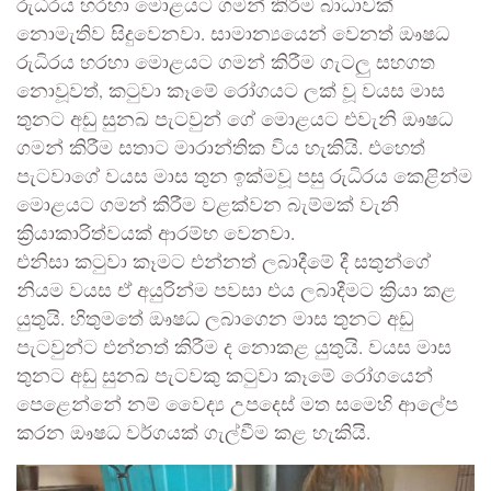
රුධිරය හරහා මොළයට ගමන් කිරීම බාධාවක්
නොමැතිව සිදුවෙනවා. සාමාන්‍යයෙන් වෙනත් ඖෂධ
රුධිරය හරහා මොළයට ගමන් කිරීම ගැටලු සහගත
නොවූවත්, කටුවා කෑමේ රෝගයට ලක් වූ වයස මාස
තුනට අඩු සුනඛ පැටවුන් ගේ මොළයට එවැනි ඖෂධ
ගමන් කිරීම සතාට මාරාන්තික විය හැකියි. එහෙත්
පැටවාගේ වයස මාස තුන ඉක්මවූ පසු රුධිරය කෙළින්ම
මොළයට ගමන් කිරීම වළක්වන බැම්මක් වැනි
ක්‍රියාකාරිත්වයක් ආරම්භ වෙනවා.
එනිසා කටුවා කෑමට එන්නත් ලබාදීමේ දී සතුන්ගේ
නියම වයස ඒ අයුරින්ම පවසා එය ලබාදීමට ක්‍රියා කළ
යුතුයි. හිතුමතේ ඖෂධ ලබාගෙන මාස තුනට අඩු
පැටවුන්ට එන්නත් කිරීම ද නොකළ යුතුයි. වයස මාස
තුනට අඩු සුනඛ පැටවකු කටුවා කෑමේ රෝගයෙන්
පෙළෙන්නේ නම් වෛද්‍ය උපදෙස් මත සමෙහි ආලේප
කරන ඖෂධ වර්ගයක් ගැල්වීම කළ හැකියි.