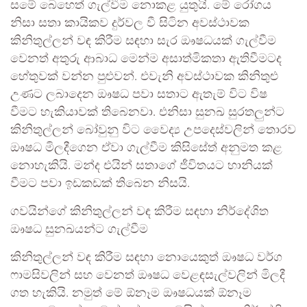
සමේ බෙහෙත් ගැල්වීම නොකළ යුතුයි. මේ රෝගය
නිසා සතා කායිකව දුර්වල වී සිටින අවස්ථාවක
කිනිතුල්ලන් වඳ කිරීම සඳහා සැර ඖෂධයක් ගැල්වීම
වෙනත් අතුරු ආබාධ මෙන්ම අසාත්මිකතා ඇතිවීමටද
හේතුවක් වන්න පුළුවන්. එවැනි අවස්ථාවක කිනිතුළු
උණට ලබාදෙන ඖෂධ පවා සතාට ඇතැම් විට විෂ
වීමට හැකියාවක් තිබෙනවා. එනිසා සුනඛ සුරතලුන්ට
කිනිතුල්ලන් බෝවුනු විට වෛද්‍ය උපදෙස්වලින් තොරව
ඖෂධ මිලදීගෙන ඒවා ගැල්වීම කිසිසේත් අනුමත කළ
නොහැකියි. මන්ද එයින් සතාගේ ජීවිතයට හානියක්
වීමට පවා ඉඩකඩක් තිබෙන නිසයි.
ගවයින්ගේ කිනිතුල්ලන් වඳ කිරීම සඳහා නිර්දේශිත
ඖෂධ සුනඛයන්ට ගැල්වීම
කිනිතුල්ලන් වඳ කිරීම සඳහා නොයෙකුත් ඖෂධ වර්ග
ෆාමසිවලින් සහ වෙනත් ඖෂධ වෙළඳසැල්වලින් මිලදී
ගත හැකියි. නමුත් මේ ඕනෑම ඖෂධයක් ඕනෑම