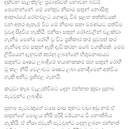
දක්වන සැලකිල්ල ප්‍රමාණවත් නොවන බවයි
පෙනෙන්නේ. මේ හේතුව නිසාම සතුන් නොසිතූ
ආකාරයේ රෝගවලට ගොදුරු වීම සුලභ තත්ත්වයක්
වන අතර ඇතැම් විට මේ නිසාම සතා මරණයට පත්වීම
වුවද සිදුවිය හැකියි. එනිසා සතුන් රෝගවලින් වළක්වා
ගැනීම මෙන්ම රෝගී වූ විට ප්‍රතිකාර කර සුවපත් කර
ගැනීමද එම සතුන් ඇති දැඩි කරන ඔබේ වගකීමක්. මෙම
ලිපියෙන් දැනුවත් කරනු ලබන්නේ හිතුමනාපයට
සතුන්ට ⁣ඖෂධ ලබාදීමේ භයානකකම සහ සතුන් රෝගී
වූ කල නිසි වෙලාවට ඖෂධ ලබා නොදීමෙන් අත්විය
හැකි අනිටු ප්‍රතිඵල ගැනයි.
කටුවා කෑම වැළැක්වීමට දෙන එන්නත කුඩා සුනඛ
පැටවුන්ට ලබාදීම
සුනඛ පැටවකුගේ වයස මාස තුනට වඩා අඩු නම් ඒ
සතුන්ගේ මොළය නිසි පරිදි වර්ධනය වී නොතිබිය
හැකියි. ඒ නිසා එවැනි පැටවුන්ට දෙනු ලබන එන්නත්