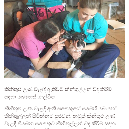
කිනිතුළු උණ වැළඳී ඇතිවිට කිනිතුල්ලන් වඳ කිරීම
සඳහා බෙහෙත් ගැල්වීම
කිනිතුළු උණ වැළඳී ඇති සතෙකුගේ සමෙහි බොහෝ
කිනිතුල්ලන් සිටින්නට පුළුවන්. නමුත් කිනිතුළු උණ
වැළඳී තිබෙන සතෙකුට කිනිතුල්ලන් වඳ කිරීම සඳහා