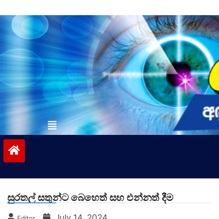
Skip
to
content
vinivida.lk
සුරතල් සතුන්ට බෙහෙත් සහ එන්නත් දීම
July 14, 2024
Editor