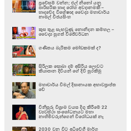
ප්‍රවේසම් වන්න; එල් නිනෝ යනු
පාරිසරික හෘද රෝග අවදානමකි –
හෘදවේද විශේෂඥ වෛද්‍ය මහාචාර්ය
නාමල් විජයසිංහ
කුස තුළ සැඟවුණු නොනිදන කම්හල –
වෛද්‍ය සුගත් විජේවර්ධන
ගණිතය බැරිකම මෝඩකමක් ද?
සිරිලක සොබා දම් අසිරිය ලොවට
කියාපාන දිවියන් ගේ දිවි සුරකිමු
මහාචාර්ය විමල් දිසානායක අභාවප්‍රාප්ත
වේ
විනිසුරු විශ්‍රාම වයස දිගු කිරීමේ 22
ව්‍යවස්ථා සංශෝධනයට මහා
නාහිමිවරුන්ගෙන් විරෝධයක් නෑ
2030 වන විට අධිවේගී මාර්ග