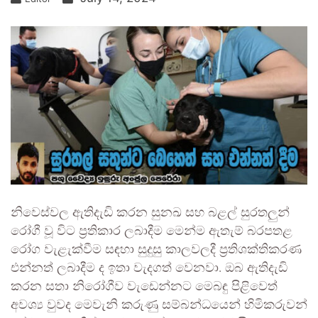
නිවෙස්වල ඇතිදැඩි කරන සුනඛ සහ බළල් සුරතලුන්
රෝගී වූ විට ප්‍රතිකාර ලබාදීම මෙන්ම ඇතැම් බරපතළ
රෝග වැළැක්වීම සඳහා සුදුසු කාලවලදී ප්‍රතිශක්තිකරණ
එන්නත් ලබාදීම ද ඉතා වැදගත් වෙනවා. ඔබ ඇතිදැඩි
කරන සතා නිරෝගීව වැඩෙන්නට මෙබඳු පිළිවෙත්
අවශ්‍ය වුවද මෙවැනි කරුණු සම්බන්ධයෙන් හිමිකරුවන්