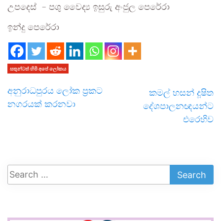
උපදෙස් – පශු වෛද්‍ය ඉසුරු අංජුල පෙරේරා
ඉන්දු පෙරේරා
සතුන්ටත් හිමි අපේ ලෝකය
අනුරාධපුරය ලෝක ප්‍රකට
කමල් හසන් දූෂිත
නගරයක් කරනවා
දේශපාලනඥයන්ට
එරෙහිව