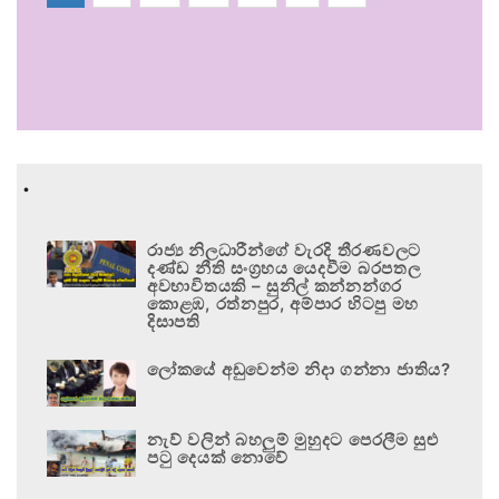
.
රාජ්‍ය නිලධාරීන්ගේ වැරදි තීරණවලට
දණ්ඩ නීති සංග්‍රහය යෙදවීම බරපතල
අවභාවිතයකි – සුනිල් කන්නන්ගර
කොළඹ, රත්නපුර, අම්පාර හිටපු මහ
දිසාපති
ලෝකයේ අඩුවෙන්ම නිදා ගන්නා ජාතිය?
නැව් වලින් බහලුම් මුහුදට පෙරලීම සුළු
පටු දෙයක් නොවේ