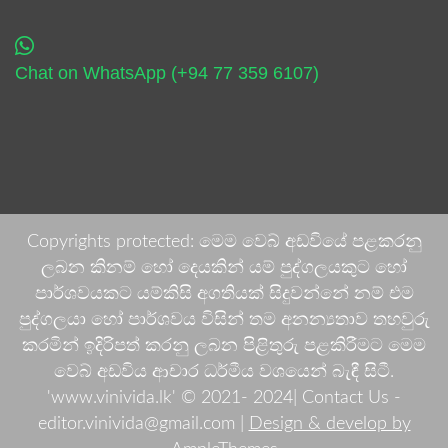
Chat on WhatsApp (+94 77 359 6107)
Copyrights protected: මෙම වෙබ් අඩවියේ පළකරනු
ලබන කිනම් හෝ දෙයකින් යම් පුද්ගලයකුට හෝ
පාර්ශවයකට යම්කිසි අගතියක් සිදුවන්නේ නම් එම
පුද්ගලයා හෝ පාර්ශවය විසින් තම අනන්‍යතාව තහවුරු
කරමින් ඉදිරිපත් කරනු ලබන පිළිතුරු පළකිරීමට මෙම
වෙබ් අඩවිය ආචාර ධර්මීය වශයෙන් බැඳී සිටී.
'www.vinivida.lk' © 2021- 2024| Contact Us -
editor.vinivida@gmail.com |
Design & develop by