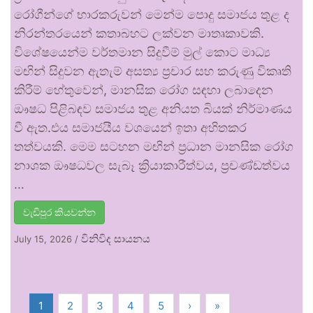
රෝගීන්ගේ භාරකරුවන් මෙන්ම පොදු සමාජය තුළ ද
නිරන්තරයෙන් කතාබහට ලක්වන මාතෘකාවකි.
විශේෂයෙන්ම වර්තමාන සිදුවීම් මුල් කොට මාධ්‍ය
මඟින් සිදුවන ඇතැම් අසත්‍ය ප්‍රචාර සහ කරුණු විකෘති
කිරීම් හේතුවෙන්, මානසික රෝග සඳහා ලබාදෙන
ඖෂධ පිළිබඳව සමාජය තුළ අනියත බියක් නිර්මාණය
වී ඇත.එය සමාජයීය වශයෙන් ඉතා අහිතකර
තත්වයකි. මෙම සටහන මඟින් ප්‍රධාන මානසික රෝග
නාශක ඖෂධවල සැබෑ ක්‍රියාකාරීත්වය, ප්‍රචණ්ඩත්වය
…
වැඩිපුර කියවන්න
විනිවිද සායනය
July 15, 2026
/
1
2
3
4
5
›
»