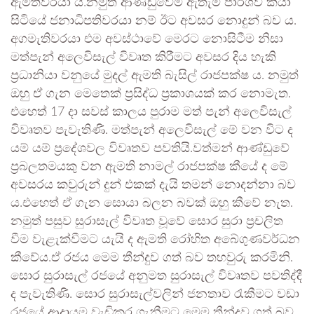
ඇමතිවරයා ය.නමුත් ආණ්ඩුවේම ඇතැම් පාර්ශව කියා
සිටියේ ජනාධිපතිවරයා නම් ඊට අවසර නොදුන් බව ය.
අගමැතිවරයා එම අවස්ථාවේ මෙරට නොසිටීම නිසා
මත්පැන් අලෙවිසැල් විවෘත කිරීමට අවසර දිය හැකි
ප්‍රධානියා වනුයේ මුදල් ඇමති බැසිල් රාජපක්ෂ ය. නමුත්
ඔහු ඒ ගැන මෙතෙක් ප්‍රසිද්ධ ප්‍රකාශයක් කර නොමැත.
එහෙත් 17 දා සවස් කාලය පුරාම මත් පැන් අලෙවිසැල්
විවෘතව පැවැතිණි. මත්පැන් අලෙවිසැල් මේ වන විට ද
යම් යම් ප්‍රදේශවල විවෘතව පවතියි.වත්මන් ආණ්ඩුවේ
ප්‍රබලතමයකු වන ඇමති නාමල් රාජපක්ෂ කීයේ ද මේ
අවසරය කවුරුන් දුන් එකක් දැයි තමන් නොදන්නා බව
ය.එහෙත් ඒ ගැන සොයා බලන බවක් ඔහු කීවේ නැත.
නමුත් පසුව සුරාසැල් විවෘත වූවේ සොර සුරා ප්‍රචලිත
වීම වැළැක්වීමට යැයි ද ඇමති රෝහිත අබේගුණවර්ධන
කීවේය.ඒ රජය මෙම තීන්දුව ගත් බව තහවුරු කරමිනි.
සොර සුරාසැල් රජයේ අනුමත සුරාසැල් විවෘතව පවතිද්දී
ද පැවැතිණි. සොර සුරාසැල්වලින් ජනතාව රැකීමට වඩා
රජයේ ආදායම වැඩිකර ගැනීමට මෙම තීන්දුව ගත් බව