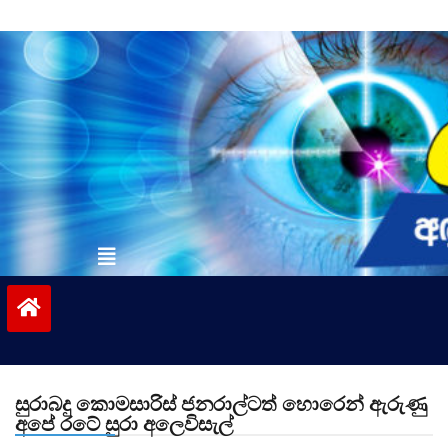
Skip
to
content
vinivida.lk
සුරාබදු කොමසාරිස් ජනරාල්ටත් හොරෙන් ඇරුණු
අපේ රටේ සුරා අලෙවිසැල්