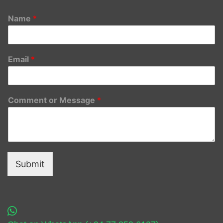
Name
*
Email
*
Comment or Message
*
Submit