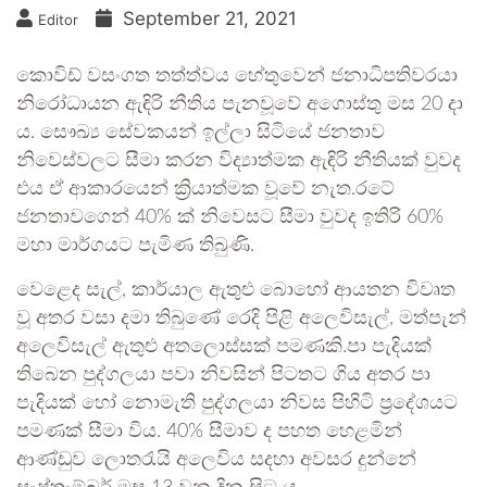
September 21, 2021
Editor
කොවිඩ් වසංගත තත්ත්වය හේතුවෙන් ජනාධිපතිවරයා
නිරෝධායන ඇඳිරි නීතිය පැනවූවේ අගොස්තු මස 20 දා
ය. සෞඛ්‍ය සේවකයන් ඉල්ලා සිටියේ ජනතාව
නිවෙස්වලට සීමා කරන විද්‍යාත්මක ඇඳිරි නීතියක් වුවද
එය ඒ ආකාරයෙන් ක්‍රියාත්මක වූවේ නැත.රටේ
ජනතාවගෙන් 40% ක් නිවෙසට සීමා වුවද ඉතිරි 60%
මහා මාර්ගයට පැමිණ තිබුණි.
වෙළෙද සැල්, කාර්යාල ඇතුළු බොහෝ ආයතන විවෘත
වූ අතර වසා දමා තිබුණේ රෙදි පිළි අලෙවිසැල්, මත්පැන්
අලෙවිසැල් ඇතුළු අතලොස්සක් පමණකි.පා පැදියක්
තිබෙන පුද්ගලයා පවා නිවසින් පිටතට ගිය අතර පා
පැදියක් හෝ නොමැති පුද්ගලයා නිවස පිහිටි ප්‍රදේශයට
පමණක් සීමා විය. 40% සීමාව ද පහත හෙළමින්
ආණ්ඩුව ලොතරැයි අලෙවිය සදහා අවසර දුන්නේ