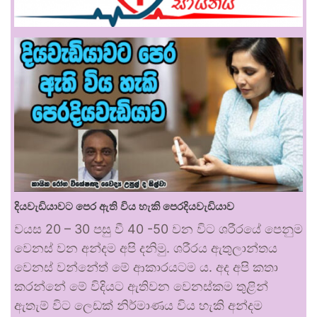
දියවැඩියාවට පෙර ඇති විය හැකි පෙරදියවැඩියාව
වයස 20 – 30 පසු වී 40 -50 වන විට ශරීරයේ පෙනුම
වෙනස් වන අන්දම අපි දනිමු. ශරීරය ඇතුලාන්තය
වෙනස් වන්නේත් මේ ආකාරයටම ය. අද අපි කතා
කරන්නේ මේ විදියට ඇතිවන වෙනස්කම තුළින්
ඇතැම් විට ලෙඩක් නිර්මාණය විය හැකි අන්දම