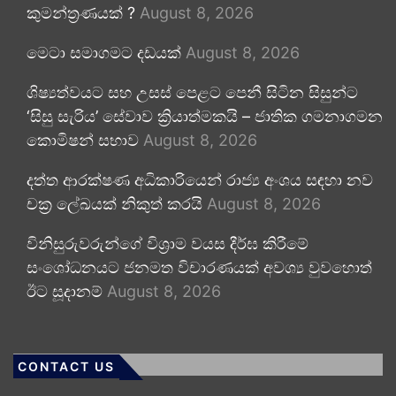
කුමන්ත්‍රණයක් ?
August 8, 2026
මෙටා සමාගමට දඩයක්
August 8, 2026
ශිෂ්‍යත්වයට සහ උසස් පෙළට පෙනී සිටින සිසුන්ට
‘සිසු සැරිය’ සේවාව ක්‍රියාත්මකයි – ජාතික ගමනාගමන
කොමිෂන් සභාව
August 8, 2026
දත්ත ආරක්ෂණ අධිකාරියෙන් රාජ්‍ය අංශය සඳහා නව
චක්‍ර ලේඛයක් නිකුත් කරයි
August 8, 2026
විනිසුරුවරුන්ගේ විශ්‍රාම වයස දීර්ඝ කිරීමේ
සංශෝධනයට ජනමත විචාරණයක් අවශ්‍ය වුවහොත්
ඊට සූදානම්
August 8, 2026
CONTACT US