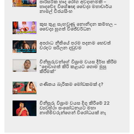
පාරිසරික හෘද රෝග අවදානමකි –
හෘදවේද විශේෂඥ වෛද්‍ය මහාචාර්ය
නාමල් විජයසිංහ
කුස තුළ සැඟවුණු නොනිදන කම්හල –
වෛද්‍ය සුගත් විජේවර්ධන
අපරාධ නීතියේ පරම පදනම හෙවත්
වරදට සරිලන දඬුවම
විනිසුරුවන්ගේ විශ්‍රාම වයස දීර්ඝ කිරීම
“දොවාගත් කිරි කළයට ගොම මුසු
කිරීමක්”
ගණිතය බැරිකම මෝඩකමක් ද?
විනිසුරු විශ්‍රාම වයස දිගු කිරීමේ 22
ව්‍යවස්ථා සංශෝධනයට මහා
නාහිමිවරුන්ගෙන් විරෝධයක් නෑ