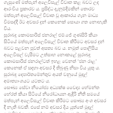
ගැසුණේ මත්පැන් අලෙවිසැල් විවෘත කළ බවට ලද
ආරංචිය ප්‍රකාරව ය. ප්‍රසිද්ධ දැනුම්දීමකින් තොරව
මත්පැන් අලෙවිසැල් විවෘත වූ ආකාරය ගැන මාධ්‍ය
විමසද්දී ඊට අවසර දුන් කෙනෙක් සොයා ගත නොහැකි
විය.
සුරාබදු කොමසාරිස් ජනරාල් එම්.ජේ ගුණසිරි කියා
සිටියේ මත්පැන් අලෙවිසැල් විවෘත කිරීමට අවසර දුන්
බවට පළවන පුවත් අසත්‍ය බව ය. නමුත් පොලිසිය
අලෙවිසල් වැසීමට උත්සාහ නොකළේ සුරාබදු
කොමසාරිස් ජනරාල්ටත් ඉහළ වෙනත් “ජන රාළ”
කෙනෙක් ඒ සඳහා අවසර දී තිබුණු නිසා විය යුතු ය.
සුරාබදු දෙපාර්තමේන්තුව අයත් වනුයේ මුදල්
අමාත්‍යාංශයට යටතට ය.
සෞඛ්‍ය සේවා නියෝජ්‍ය අධ්‍යක්ෂ වෛද්‍ය හේමන්ත
හේරත් කියා සිටියේ නිරෝධායන ඇඳිරි නීති සමයේ
මත්පැන් අලෙවිසැල් විවෘත කිරීමට සෞඛ්‍ය අංශ අවසර
දී නැති බවකි. එසේ නම් අවසර දිය යුත්තේ මුදල්