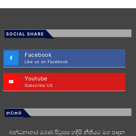
SOCIAL SHARE
Facebook
Like us on Facebook
Youtube
Subscribe US
නවතම
බන්ධනාගාර මරණ පිටුපස හදිසි නීතියට මග පාදන