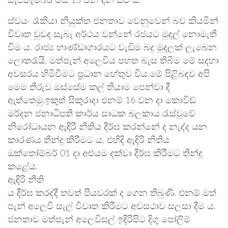
සැප්තැම්බර් මස 13 වන දින සිට ය.
ස්වයං රැකියා නියුක්ත ජනතාව වෙනුවෙන් බව කියමින්
විවෘත වුවද සැබෑ අර්ථය වන්නේ රජයට මුදල් නොමැති
වීම ය. රාජ්‍ය භාණ්ඩාගාරයට වැඩිම බදු මුදලක් ලැබෙන
ලොතරැයි, මත්පැන් අලෙවිය පහත බැස තිබීම මේ සදහා
අවසරය හිමිවීමට ප්‍රධාන හේතුව විය.මේ පිළිබඳව අපි
මෙම තීරුව ඔස්සේම කල් තියාම පෙන්වා දී
ඇත්තෙමු.ඉකුත් සිකුරාදා එනම් 16 වන දා කොවිඩ්
මර්දන ජනාධිපති කාර්ය සාධක බලකාය රැස්වූවේ
නිරෝධායන ඇඳිරි නීතිය දීර්ඝ කරන්නේ ද නැද්ද යන
කාරණය තීන්දු කිරීමට ය. එහිදි ඇඳිරි නීතිය
ඔක්තෝම්බර් 01 දා අළුයම දක්වා දීර්ඝ කිරීමට තීන්දු
කළේය.
ඇඳිරි නීති
ය දීර්ඝ කරද්දී තවත් පියවරක් ද ගෙන තිබුණි. එනම් මත්
පැන් අලෙවි සැල් විවෘත කිරීමට අවසථාව සලසා දීම ය.
ජනතාව මත්පැන් අලෙවිසල් ඉදිරිපිට දිගු පෝලිම්