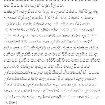
මේ සියළු කතා වලින් පැහැදිලි වේ.
මත්පැන් අලෙවිය නතර වූ කාලයේ රජයට අහිමි වූ බදු
ආදායම රුපියල් කෝටි 1500 කි. එය රජයට බරපතල
ගැටළුවකි. මන්ද රජයේ ආදායම් මේ වන විට සෑම
පැත්තකින්ම අහිමි වී තිබීම නිසාවෙනි. එය සත්‍යයක්
වුවද මත් පැන් පානය කොවිඩ් රෝගය බරපතල වීමට
හේතුවක් බව සෞඛ්‍ය අංශ දැඩිව අවධාරණය කරයි.
රජය ගත් මෙම තීන්දුවට එරෙහිව එක්සත් ජාතික ස්වයං
රැකියා නියුක්තියන්ගේ සංගමයේ පිරිසක් පසුගිය 18 දා
කොටුව දුම්රිය ස්ථානය ඉදිරිපිටදී විරෝධතාවයක නිරත
වූහ. බාර් පෝලිම් අසලට නොගිය පොලිසිය මෙම
උද්ඝෝෂකයන් අසලට පැමිණියේ නිමේෂයකිනි. වහාම
උද්ඝෝෂණය නතර කළ පොලිසිය ඔවුන් කුදලාගෙන
ගියේ මේවාට උද්ඝෝෂණය කළ නොහැකි බවට මහා
හඩක් ද නගමිනි.පසුව අධිකරණය එසේ අත්ඩංගුවට පත්
වූවත් ඇප මත මුදා හැරියේ පොලීසියට නොසතුට ද පළ
කරමිනි.