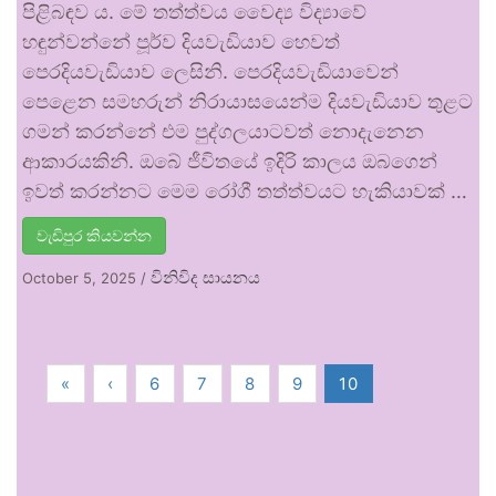
පිළිබඳව ය. මේ තත්ත්වය වෛද්‍ය විද්‍යාවේ
හඳුන්වන්නේ පූර්ව දියවැඩියාව හෙවත්
පෙරදියවැඩියාව ලෙසිනි. පෙරදියවැඩියාවෙන්
පෙළෙන සමහරුන් නිරායාසයෙන්ම දියවැඩියාව තුළට
ගමන් කරන්නේ එම පුද්ගලයාටවත් නොදැනෙන
ආකාරයකිනි. ඔබේ ජීවිතයේ ඉදිරි කාලය ඔබගෙන්
ඉවත් කරන්නට මෙම රෝගී තත්ත්වයට හැකියාවක් …
වැඩිපුර කියවන්න
විනිවිද සායනය
October 5, 2025
/
«
‹
6
7
8
9
10