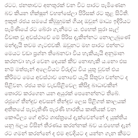
රටට, ජනතාවට අනතුරක් වන විට පාරට පැමිණෙන
බව කියන භික්ෂූන් වහන්සේලා පිරිසක් රට තුළ සිටිති.
ඉකුත් රජය සමයේ කිඹුහුමක් ගියද ඔවුන් මාධ්‍ය ඉදිරියට
පැමිණියේ රට බේරා ගැනීමට ය. එහෙත් සුරා සැල්
විවෘත වූ අවස්ථාවේ මේ පිරිස දැකින්නට නොලැබුණේ
මන්දැයි තවම ගැටළුවකි. ඔවුනට මහ පාරට එන්නට
මෙයට වඩා ප්‍රශ්න තිබෙනවා විය හැකියැයි අනුමාන
කරනවා හැර වෙන දෙයක් කිව නොහැකි ය.නො එස
නම් මත්පැන් අලෙවියට විරුද්ධ විය යුතු වුවත් එය
කිරිමට මෙය අවස්ථාව නොවේ යැයි සිතුවා වන්නට ද
පිළිවන. රජය තම වැඩපිළිවෙල කිසිදු බාධාවකින්
තොරව කරගෙන යන අයුරක් පෙනෙන්නට තිබේ.
රජුගේ තීන්දුව අවසන් තීන්දුව ලෙස පිළිගත් කාලයක්
අතීතයේ පැවැතිණි පැරණි භාරතීය කෘතියක් වන
කෞටිල්‍ය ගේ අර්ථ ශාස්ත්‍රයේ දැක්වෙන්නේ ද යුක්තිය
යනු බලය විසින් තීරණය කරන්නක් බව ය.එහෙත් දැන්
රට ගමන් කරන්නේ ද එම අවදියට ද යන්න ගැන කීමට