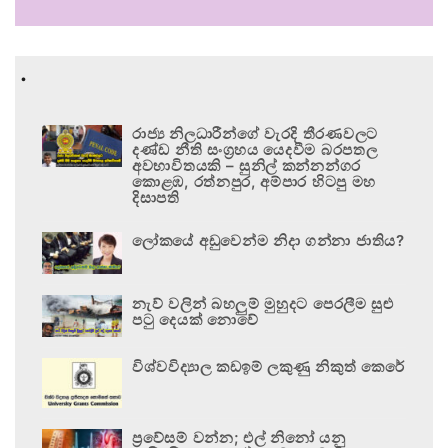
.
රාජ්‍ය නිලධාරීන්ගේ වැරදි තීරණවලට
දණ්ඩ නීති සංග්‍රහය යෙදවීම බරපතල
අවභාවිතයකි – සුනිල් කන්නන්ගර
කොළඹ, රත්නපුර, අම්පාර හිටපු මහ
දිසාපති
ලෝකයේ අඩුවෙන්ම නිදා ගන්නා ජාතිය?
නැව් වලින් බහලුම් මුහුදට පෙරලීම සුළු
පටු දෙයක් නොවේ
විශ්වවිද්‍යාල කඩඉම් ලකුණු නිකුත් කෙරේ
ප්‍රවේසම් වන්න; එල් නිනෝ යනු