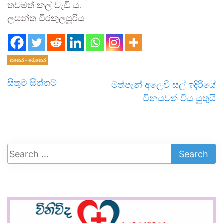
තවමත් කල් වැඩි ය.
ලසන්ත වීරකුලසූරිය
එතෙර - මෙතෙර
සිතුම් සිත්තම්
මත්පැන් අලෙවි සල් ඉදිරියේ
විනයවත් විය යුතුයි