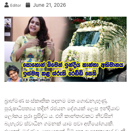
June 21, 2026
Editor
බ්‍රාහ්මණ සංස්කෘතික පදනම මත ගොඩනැඟුණු,
පුරුෂාධිපත්‍යය තදින් රජයන දේශයක් ලෙස ඉන්දියාව
ලෝකය පුරා ප්‍රසිද්ධ ය. එහි කාන්තාවකට නිවසින්
බැහැරව ස්වාධීන ගමනක් යාම පවා අභියෝගයකි.