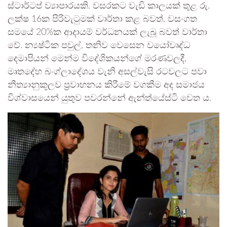
ස්ටාර්ටප් ව්‍යාපාරයකි. වසරකට වැඩි කාලයක් තුළ රු.
ලක්ෂ 16ක පිරිවැටුමක් වාර්තා කළ බවත්, වසංගත
සමයේ 20%ක ආදායම් වර්ධනයක් ලැබූ බවත් වාර්තා
වේ. න්‍යෂ්ටික පවුල්, තනිව වෙසෙන වයෝවෘද්ධ
දෙමාපියන් මෙන්ම විදේශිකයන්ගේ මරණවලදී,
මෘතදේහ බංග්ලාදේශය වැනි අසල්වැසි රටවලට පවා
නීත්‍යානුකූලව ප්‍රවාහනය කිරීමේ වගකීම අද සමාජය
විශ්වාසයෙන් යුතුව පවරන්නේ ඇන්ත්යේස්ටි වෙත ය.