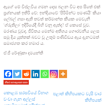
ඇගේ මේ විප්ලවීය ගමන දෙස බලන විට අප සිතේ එක්
ප්‍රශ්නයක් ඉතිරි වේ; ඉන්දියාවේ ‘පිරිමින්ට පමණයි’ කියා
ලේබල් ගසා ඇති තවත් කර්මාන්ත කීයක මෙවැනි
‘ශ්රුතිලා’ ඉදිරියේදී බිහි වනු ඇත්ද? ඒ කෙසේ වුව,
මරණය වුවද, ජීවිතය මෙන්ම අතිශය ගෞරවනීය ලෙස
සමු දිය යුත්තක් බවට වූ උතුම් පණිවිඩය ඇය දැනටමත්
සමාජගත කර හමාර ය.
ඒ.ජී රේණුකා දමයන්ති
නිතර නොඇසෙන කතා
කොළඹ සරසවියේ විභාග
පළාත් කිහිපයකට වැසි වාර
වංචා ගැන අල්ලස්
කිහිපයක්