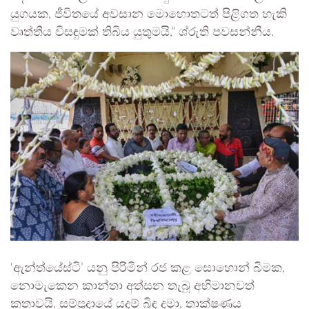
යුගයක, ජීවිතයේ අවසාන මොහොතටත් පිළිගත හැකි
වෘත්තීය විසඳුමක් තිබිය යුතුමයි,” ශ්රුති පවසන්නීය.
‘ඇන්ත්යේස්ටි’ යනු පිරිමින් රජ කළ සොහොන් බිමක,
නොමැකෙන කාන්තා අත්සන තැබූ අභිමානවත්
කතාවයි. සම්ප්‍රදායේ යදම් බිඳ දමා, තාක්ෂණය