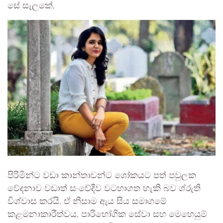
සේ සැලකේ.
පිරිමින්ට වඩා කාන්තාවන්ට ශෝකයට පත් පවුලක
වේදනාව වඩාත් සංවේදීව වටහාගත හැකි බව ශ්රුති
විශ්වාස කරයි. ඒ නිසාම ඇය සිය සමාගමේ
කළමනාකාරීත්වය, පාරිභෝගික සේවා සහ මෙහෙයුම්