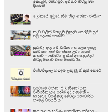
කොළඹ, රත්නපුර, අම්පාර හිටපු මහ
දිසාපති
ලෝකයේ අඩුවෙන්ම නිදා ගන්නා ජාතිය?
නැව් වලින් බහලුම් මුහුදට පෙරලීම සුළු
පටු දෙයක් නොවේ
සුරාබදු ආදායම වාර්තාගත ලෙස ඉහළ
යාම සහ ආත්මභක්ෂක උරගයාගේ
කතාව – ආචාර්ය ප්‍රණීත් අභයසුන්දර
හිටපු මානව විද්‍යා මහාචාර්ය
විශ්වවිද්‍යාල කඩඉම් ලකුණු නිකුත් කෙරේ
ප්‍රවේසම් වන්න; එල් නිනෝ යනු
පාරිසරික හෘද රෝග අවදානමකි –
හෘදවේද විශේෂඥ වෛද්‍ය මහාචාර්ය
නාමල් විජයසිංහ
කුස තුළ සැඟවුණු නොනිදන කම්හල –