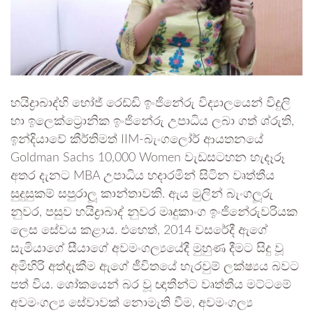
හයිද්‍රාබාද්හි භෝජ් රෙඩ්ඩි ඉංජිනේරු විද්‍යාලයෙන් විදුලි
හා ඉලෙක්ට්‍රොනික ඉංජිනේරු උපාධිය ලබා ගත් ශ්රුති,
ඉන්දියාවේ කීර්තිමත් IIM-බැංගලෝර් ආයතනයේ
Goldman Sachs 10,000 Women වැඩසටහන හැදෑරූ
අතර දැනට MBA උපාධිය හදාරමින් සිටින වෘත්තීය
සුදුසුකම් සපුරාලූ කාන්තාවකි. ඇය මුලින් බැංගලූරු
නුවර, පසුව හයිද්‍රාබාද් නුවර මෘදුකාංග ඉංජිනේරුවරියක
ලෙස සේවය කළාය. එහෙත්, 2014 වසරේදී ඇගේ
සැමියාගේ සීයාගේ අවමංගල්‍යයේදී මුහුණ දීමට සිදු වූ
අමිහිරි අත්දැකීම ඇගේ ජීවිතයේ හැරවුම් ලක්ෂ්‍යය බවට
පත් විය. ශෝකයෙන් බර වූ ඥාතීන්ට වෘත්තීය මට්ටමේ
අවමංගල්‍ය සේවාවක් නොමැති වීම, අවමංගල්‍ය