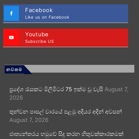
Facebook
Like us on Facebook
Youtube
Subscribe US
නවතම
ප්‍රදේශ රැසකට මිලිමීටර 75 ඉක්ම වූ වැසි
August 7,
2026
තුන්වන පාසල් වාරයේ පළමු අදියර අදින් අවසන්
August 7, 2026
ජාත්‍යන්තරය හමුවේ සිදු කරන හිතුවක්කාරකමක්