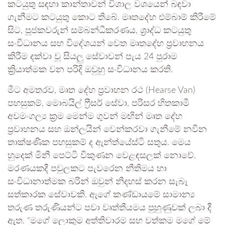
කටයුතු සඳහා කාන්තාවන් විශාල වශයෙන් බඳවා
ගැනීමට කටයුතු කොට තිබේ. මෘතදේහ එම්බාම් කිරීමේ
සිට, පූජකවරුන් සම්බන්ධීකරණය, ශ්‍රාද්ධ කටයුතු
සංවිධානය සහ විදේශයන් වෙත මෘතදේහ ප්‍රවාහනය
කිරීම දක්වා වූ සියලු සේවාවන් පැය 24 පුරාම
ක්‍රියාත්මක වන පරිදි ඔවුහු සංවිධානය කරති.
මීට අමතරව, මෘත දේහ ප්‍රවාහන රථ (Hearse Van)
පහසුකම්, මොබයිල් ෆ්‍රීසර් සේවා, පරිසර හිතකාමී
අවමංගල්‍ය ක්‍රම මෙන්ම ගුවන් මඟින් මෘත දේහ
ප්‍රවාහනය සහ ඔන්ලයින් වෙන්කරවා ගැනීමේ නවීන
තාක්ෂණික පහසුකම් ද ඇන්ත්යේස්ටි සතුය. මෙය
හුදෙක් මිනී පෙට්ටි විකුණන වෙළඳසලක් නොවේ.
මරණයකදී පවුලකට පැවරෙන නීතිමය හා
සංවිධානාත්මක බරින් ඔවුන් නිදහස් කරන සැබෑ
සත්කාරක සේවාවකි. ඇගේ කණ්ඩායමේ සාමාන්‍ය
තරුණ තරුණියන්ට පවා වෘත්තීයමය පුහුණුවක් ලබා දී
ඇත. “මගේ ලොකුම අත්තිවාරම සහ වත්කම මගේ මේ