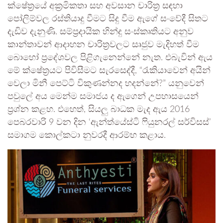
ක්ෂේත්‍රයේ අක්‍රමිකතා සහ අවසාන චාරිත්‍ර සඳහා
පෝලිම්වල රස්තියාදු වීමට සිදු වීම ඇගේ සංවේදී සිතට
දැඩිව දැනුණි. සම්ප්‍රදායික හින්දු සංස්කෘතියට අනුව
කාන්තාවන් ආදාහන චාරිත්‍රවලට සෘජුව මැදිහත් වීම
බොහෝ ප්‍රදේශවල පිළිගැනෙන්නේ නැත. එබැවින් ඇය
මේ ක්ෂේත්‍රයට පිවිසීමට සැරසෙද්දී, “රැකියාවෙන් අයින්
වෙලා මිනී පෙට්ටි විකුණන්නද හදන්නේ?” යනුවෙන්
පවුලේ අය මෙන්ම සමාජය ද ඇගෙන් උපහාසයෙන්
ප්‍රශ්න කළහ. එහෙත්, සියලු බාධක මැද ඇය 2016
පෙබරවාරි 9 වන දින ‘ඇන්ත්යේස්ටි ෆියුනරල් සර්විසස්’
සමාගම කොල්කටා නුවරදී ආරම්භ කළාය.