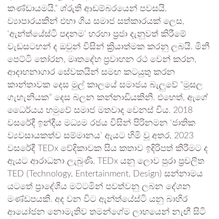
කණ්ඩායමයි,” ශ්රුති ආඩම්බරයෙන් පවසයි.
ව්‍යාපාරයකින් එහා ගිය සමාජ සත්කාරයක් ලෙස,
‘ඇන්ත්යේස්ටි පදනම’ හරහා ප්‍රජා දැනුවත් කිරීමේ
වැඩසටහන් ද ඔවුන් විසින් ක්‍රියාත්මක කරනු ලබයි. මිනී
පෙට්ටි තෝරන, මෘතදේහ ප්‍රවාහන රථ වෙන් කරන,
ආදාහනාගාර සේවකයින් සමඟ කටයුතු කරන
කාන්තාවක දෙස මුල් කාලයේ සමාජය බැලුවේ “මූසල
ගැහැනියක” දෙස බලන කන්නාඩියකිනි. එහෙත්, ඇගේ
ධෛර්යය හමුවේ සමාජ මතවාද වෙනස් විය. 2018
වසරේදී ඉන්දීය මධ්‍යම රජය විසින් පිරිනමන ‘ජාතික
ව්‍යවසායකත්ව සම්මානය’ ඇයට හිමි වූ අතර, 2023
වසරේදී TEDx වේදිකාවක සිය කතාව ඉදිරිපත් කිරීමට ද
ඇයට ආරාධනා ලැබුණි. TEDx යනු ලොව පුරා ප්‍රචලිත
TED (Technology, Entertainment, Design) සන්නාමය
යටතේ ප්‍රාදේශීය මට්ටමින් පවත්වනු ලබන දේශන
මණ්ඩපයකි. අද වන විට ඇන්ත්යේස්ටි යනු බාහිර
ආයෝජන නොමැතිව තමන්ගේම ලාභයෙන් නැඟී සිටි