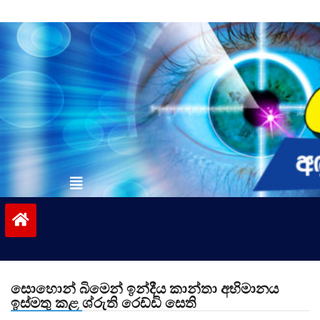
Skip
to
content
vinivida.lk
සොහොන් බිමෙන් ඉන්දීය කාන්තා අභිමානය
ඉස්මතු කළ ශ්රුති රෙඩ්ඩි සෙති