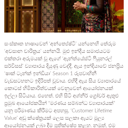
සංස්කෘත භාෂාවෙන් ‘අන්ත්‍යේෂ්ටි’ යන්නෙහි තේරුම
‘අවසාන චාරිත්‍රය’ යන්නයි. මුළු ඉන්දීය සමාජයටම
එක්තරා අරුමයක් වූ ඇගේ ‘ඇන්ත්යේස්ටි ෆියුනරල්
සර්විසස්’ ව්‍යාපාරය දියුණු වෙද්දී, ඇය ඉන්දියාවේ ජනප්‍රිය
‘ෂාක් ටෑන්ක් ඉන්ඩියා’ Season 1 රූපවාහිනී
වැඩසටහනට ඉදිරිපත් වූවාය. එහිදී ඇය සිය ව්‍යාපාරයේ
කොටස් හිමිකාරිත්වයක් වෙනුවෙන් ආයෝජනයක්
ඉල්ලා සිටියාය. එහෙත්, එහි සිටි අශ්නීර් ග්‍රෝවර් ඇතුළු
ප්‍රමුඛ ආයෝජකයින් “මරණය සම්බන්ධ ව්‍යාපාරයක්”
යනු පරිමාණය කිරීමට අපහසු, ‘Customer Lifetime
Value’ අඩු ක්ෂේත්‍රයක් ලෙස සලකා ඇයට මූල්‍ය
ආයෝජනයක් ලබා දීම ප්‍රතික්ෂේප කළහ. නමුත්, එම