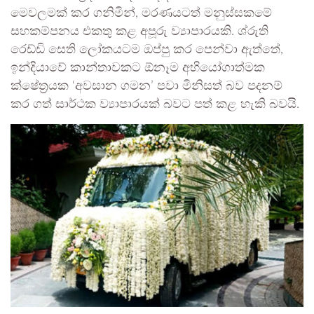
මෙවලමක් කර ගනිමින්, මරණයටත් මනුස්සකමේ
සහකම්පනය එකතු කළ අපූරු ව්‍යාපාරයකි. ශ්රුති
රෙඩ්ඩි සෙති ලෝකයටම ඔප්පු කර පෙන්වා ඇත්තේ,
ඉන්දියාවේ කාන්තාවකට ඕනෑම අභියෝගාත්මක
ක්ෂේත්‍රයක ‘අවසාන ගමන’ පවා මිනිසත් බව පදනම්
කර ගත් සාර්ථක ව්‍යාපාරයක් බවට පත් කළ හැකි බවයි.