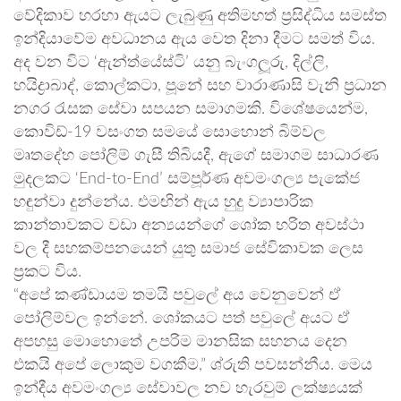
වේදිකාව හරහා ඇයට ලැබුණු අතිමහත් ප්‍රසිද්ධිය සමස්ත
ඉන්දියාවේම අවධානය ඇය වෙත දිනා දීමට සමත් විය.
අද වන විට ‘ඇන්ත්යේස්ටි’ යනු බැංගලූරු, දිල්ලි,
හයිද්‍රාබාද්, කොල්කටා, පූනේ සහ වාරාණාසි වැනි ප්‍රධාන
නගර රැසක සේවා සපයන සමාගමකි. විශේෂයෙන්ම,
කොවිඩ්-19 වසංගත සමයේ සොහොන් බිම්වල
මෘතදේහ පෝලිම් ගැසී තිබියදී, ඇගේ සමාගම සාධාරණ
මුදලකට ‘End-to-End’ සම්පූර්ණ අවමංගල්‍ය පැකේජ
හඳුන්වා දුන්නේය. එමඟින් ඇය හුදු ව්‍යාපාරික
කාන්තාවකට වඩා අන්‍යයන්ගේ ශෝක භරිත අවස්ථා
වල දී සහකම්පනයෙන් යුතු සමාජ සේවිකාවක ලෙස
ප්‍රකට විය.
“අපේ කණ්ඩායම තමයි පවුලේ අය වෙනුවෙන් ඒ
පෝලිම්වල ඉන්නේ. ශෝකයට පත් පවුලේ අයට ඒ
අපහසු මොහොතේ උපරිම මානසික සහනය දෙන
එකයි අපේ ලොකුම වගකීම,” ශ්රුති පවසන්නීය. මෙය
ඉන්දීය අවමංගල්‍ය සේවාවල නව හැරවුම් ලක්ෂ්‍යයක්