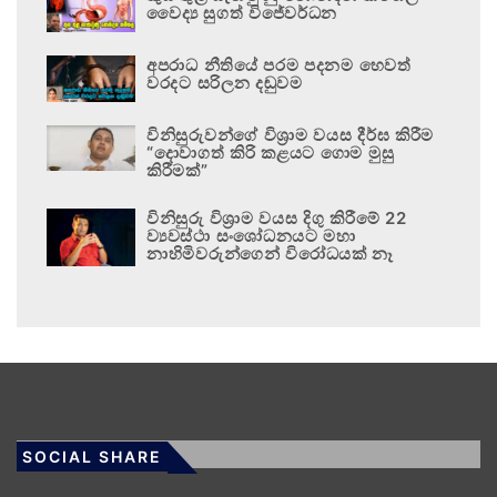
වෛද්‍ය සුගත් විජේවර්ධන
අපරාධ නීතියේ පරම පදනම හෙවත්
වරදට සරිලන දඬුවම
විනිසුරුවන්ගේ විශ්‍රාම වයස දීර්ඝ කිරීම
“දොවාගත් කිරි කළයට ගොම මුසු
කිරීමක්”
විනිසුරු විශ්‍රාම වයස දිගු කිරීමේ 22
ව්‍යවස්ථා සංශෝධනයට මහා
නාහිමිවරුන්ගෙන් විරෝධයක් නෑ
SOCIAL SHARE