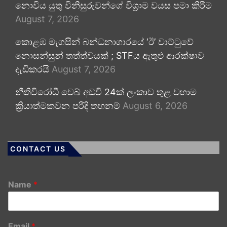
නොවිය යුතු විනිසුරුවන්ගේ විශ්‍රාම වයස පමා කිරීම
August 7, 2026
කොළඹ මැගසින් බන්ධනාගාරයේ ‘ඊ’ වාට්ටුවේ
නොසන්සුන් තත්ත්වයක් ; STFය ඇතුළු ආරක්ෂාව
දැඩිකරයි
August 7, 2026
නීතිවිරෝධී වෙබ් අඩවි 24ක් ලංකාව තුළ වහාම
ක්‍රියාත්මකවන පරිදි තහනම්
August 6, 2026
CONTACT US
Name
*
Email
*