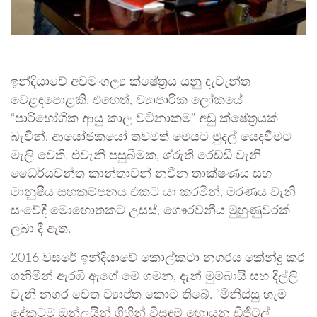
ඉන්දියාවේ අවමංගල්‍ය ක්ෂේත්‍රය යනු දැවැන්ත
වෙළඳපොළකි. එහෙත්, ව්‍යාපාරික ලෝකයේ
“පාරිභෝගික ආයු කාල වටිනාකම” අඩු ක්ෂේත්‍රයක්
බැවින්, ආයෝජකයෝ තවමත් මෙයට මුදල් යෙදවීමට
මැලි වෙති. එවැනි පසුබිමක, ශ්රුති රෙඩ්ඩි වැනි
ධෛර්යවන්ත කාන්තාවන් නවීන තාක්ෂණය සහ
මානුෂීය සහකම්පනය එකට යා කරමින්, මරණය වැනි
සංවේදී මොහොතකට උසස්, ගෞරවනීය මුහුණුවරක්
ලබා දී ඇත.
2016 වසරේ ඉන්දියාවේ කොල්කටා නගරය කේන්ද්‍ර කර
ගනිමින් ඇරඹි ඇගේ මේ ගමන, දැන් මුම්බායි සහ දිල්ලි
වැනි නගර වෙත ව්‍යාප්ත කොට තිබේ. “මිනිස්සු හැම
දේකටම ඔන්ලයින් ගිහින් විසඳුම් හොයන ඩිජිටල්