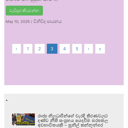
වැඩිපුර කියවන්න
විනිවිද සායනය
May 10, 2026
/
‹
1
2
3
4
5
›
»
.
රාජ්‍ය නිලධාරීන්ගේ වැරදි තීරණවලට
දණ්ඩ නීති සංග්‍රහය යෙදවීම බරපතල
අවභාවිතයකි – සුනිල් කන්නන්ගර