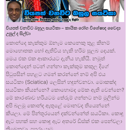
වියපත් වනවිට බහුල සයටිකා – කායික රෝග විශේෂඥ වෛද්‍ය
උපුල් ද සිල්වා
කොන්දෙ කැක්කුම ඕනෑම කෙනෙකු තුළ කිනම්
මොහොතක හෝ ඇතිවිය හැකි හරිම සුලබ දෙයක්.
මෙය එක එක ආකාරයට දැනිය හැකියි. නමුත්
කොන්දෙන් පටන් ගන්නා කැක්කුම කකුල දිගේ
පිටුපසින් පහළට ගමන් කරන්නේ නම් අපි එය
සයටිකා (Sciatica) ලෙසින් හඳුන්වනවා. මොකක්ද
සයටිකා කියන්නෙ? කොහොමද මේක ඇති වෙන්නෙ?
මේ කාරණාව හරියටම තේරුම් ගන්නට නම් මුලින්ම
අපි බලමු කොන්ද ඇතුළේ මොනවද තියෙන්නේ
කියලා. මේ පින්තූරයෙන් දක්වන්නේත් සයටිකා. කොඳු
ඇට පහක් සහ කොඳු ඇට අතරේ ඩිස්ක් එක පෙන්වලා
තිබෙනවා. පුපුරා යාම …