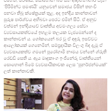
එහෙත්, මරණය, සොහොන් බිම් සහ ආදාහනාගාර වැනි
‘පිරිමින්ට පමණයි’ යනුවෙන් සමාජය විසින් තහංචි
පනවා තිබූ ක්ෂේත්‍රයක් තුළ, අද ඉන්දීය කාන්තාවන්
පුරුෂ පාර්ශ්වය අභිබවා පෙරට එමින් සිටී. ඒ අනුව
වත්මන් ඉන්දියාවේ වෘත්තීය අවමංගල්‍ය සේවා
ව්‍යවසායකත්වයේ ඉහළම තලයක වැජඹෙන්නේ ද
කාන්තාවන් ය. ශෝකයෙන් බර වූ ඒ අඳුරු ඉසව්වට
ආලෝකයක් ගෙනෙමින්, සම්ප්‍රදායික විලංගු බිඳ දැමූ ඒ
ව්‍යවසායකත්ව ගමනේ පුරෝගාමී නාමය වන්නේ ශ්රුති
රෙඩ්ඩි සෙති ය. ඇය මෘදුකාංග ඉංජිනේරු වෘත්තියෙන්
සොහොන් බිමේ ව්‍යවසායිකාවක ලෙස “පුනර්ජන්මයක්”
ලත් කාන්තාවකි.