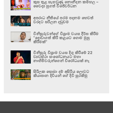
කුස තුළ සැඟවුණු නොනිදන කම්හල –
වෛද්‍ය සුගත් විජේවර්ධන
අපරාධ නීතියේ පරම පදනම හෙවත්
වරදට සරිලන දඬුවම
විනිසුරුවන්ගේ විශ්‍රාම වයස දීර්ඝ කිරීම
“දොවාගත් කිරි කළයට ගොම මුසු
කිරීමක්”
විනිසුරු විශ්‍රාම වයස දිගු කිරීමේ 22
ව්‍යවස්ථා සංශෝධනයට මහා
නාහිමිවරුන්ගෙන් විරෝධයක් නෑ
සිරිලක සොබා දම් අසිරිය ලොවට
කියාපාන දිවියන් ගේ දිවි සුරකිමු