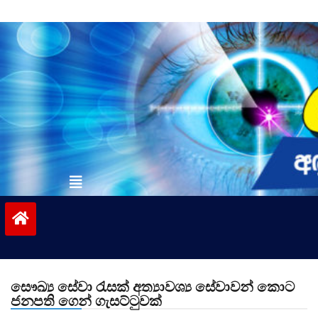
Skip
to
content
vinivida.lk
සෞඛ්‍ය සේවා රැසක් අත්‍යාවශ්‍ය සේවාවන් කොට
ජනපති ගෙන් ගැසට්ටුවක්