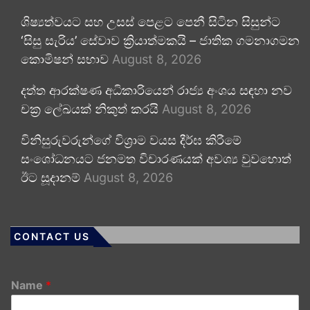
ශිෂ්‍යත්වයට සහ උසස් පෙළට පෙනී සිටින සිසුන්ට
‘සිසු සැරිය’ සේවාව ක්‍රියාත්මකයි – ජාතික ගමනාගමන
කොමිෂන් සභාව
August 8, 2026
දත්ත ආරක්ෂණ අධිකාරියෙන් රාජ්‍ය අංශය සඳහා නව
චක්‍ර ලේඛයක් නිකුත් කරයි
August 8, 2026
විනිසුරුවරුන්ගේ විශ්‍රාම වයස දීර්ඝ කිරීමේ
සංශෝධනයට ජනමත විචාරණයක් අවශ්‍ය වුවහොත්
ඊට සූදානම්
August 8, 2026
CONTACT US
Name
*