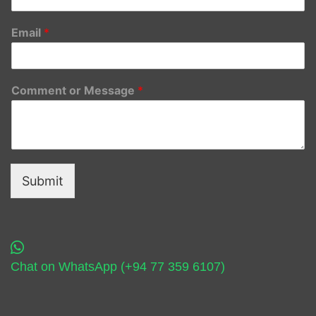
Email
*
Comment or Message
*
Submit
Chat on WhatsApp (+94 77 359 6107)