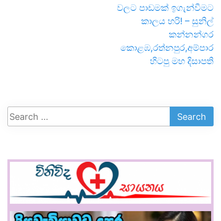
වලට පාඩමක් ඉගැන්වීමට
කාලය හරි! – සුනිල්
කන්නන්ගර
කොළඹ,රත්නපුර,අම්පාර
හිටපු මහ දිසාපති