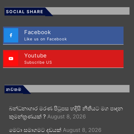
SOCIAL SHARE
Facebook
Like us on Facebook
Youtube
Subscribe US
නවතම
බන්ධනාගාර මරණ පිටුපස හදිසි නීතියට මග පාදන
කුමන්ත්‍රණයක් ?
August 8, 2026
මෙටා සමාගමට දඩයක්
August 8, 2026