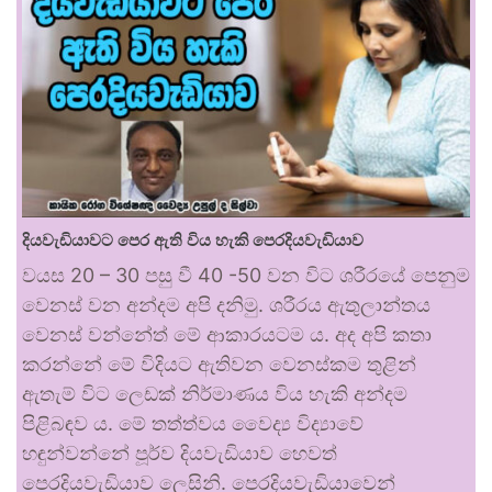
දියවැඩියාවට පෙර ඇති විය හැකි පෙරදියවැඩියාව
වයස 20 – 30 පසු වී 40 -50 වන විට ශරීරයේ පෙනුම
වෙනස් වන අන්දම අපි දනිමු. ශරීරය ඇතුලාන්තය
වෙනස් වන්නේත් මේ ආකාරයටම ය. අද අපි කතා
කරන්නේ මේ විදියට ඇතිවන වෙනස්කම තුළින්
ඇතැම් විට ලෙඩක් නිර්මාණය විය හැකි අන්දම
පිළිබඳව ය. මේ තත්ත්වය වෛද්‍ය විද්‍යාවේ
හඳුන්වන්නේ පූර්ව දියවැඩියාව හෙවත්
පෙරදියවැඩියාව ලෙසිනි. පෙරදියවැඩියාවෙන්