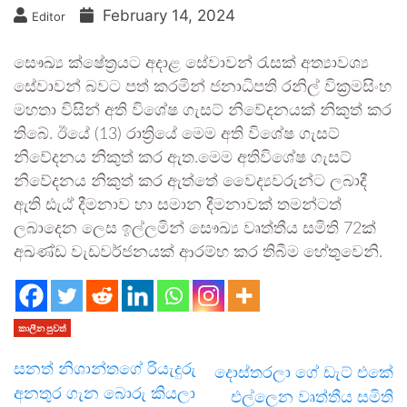
February 14, 2024
Editor
සෞඛ්‍ය ක්ෂේත්‍රයට අදාළ සේවාවන් රැසක් අත්‍යාවශ්‍ය
සේවාවන් බවට පත් කරමින් ජනාධිපති රනිල් වික්‍රමසිංහ
මහතා විසින් අති විශේෂ ගැසට් නිවේදනයක් නිකුත් කර
තිබේ. ඊයේ (13) රාත්‍රියේ මෙම අති විශේෂ ගැසට්
නිවේදනය නිකුත් කර ඇත.මෙම අතිවිශේෂ ගැසට්
නිවේදනය නිකුත් කර ඇත්තේ වෛද්‍යවරුන්ට ලබාදී
ඇති ඪැඨ් දීමනාව හා සමාන දීමනාවක් තමන්ටත්
ලබාදෙන ලෙස ඉල්ලමින් සෞඛ්‍ය වෘත්තීය සමිති 72ක්
අඛණ්ඩ වැඩවර්ජනයක් ආරම්භ කර තිබීම හේතුවෙනි.
කාලීන පුවත්
සනත් නිශාන්තගේ රියැදුරු
දොස්තරලා ගේ ඩැට් එකේ
අනතුර ගැන බොරු කියලා
එල්ලෙන වෘත්තීය සමිති