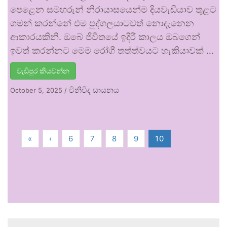
පෙළෙන සමහරුන් නිරායාසයෙන්ම දියවැඩියාව තුළට
ගමන් කරන්නේ එම පුද්ගලයාටවත් නොදැනෙන
ආකාරයකිනි. ඔබේ ජීවිතයේ ඉදිරි කාලය ඔබගෙන්
ඉවත් කරන්නට මෙම රෝගී තත්ත්වයට හැකියාවක් …
වැඩිපුර කියවන්න
විනිවිද සායනය
October 5, 2025
/
«
‹
6
7
8
9
10
.