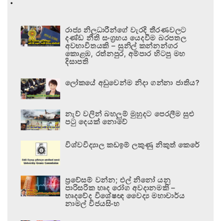
රාජ්‍ය නිලධාරීන්ගේ වැරදි තීරණවලට
දණ්ඩ නීති සංග්‍රහය යෙදවීම බරපතල
අවභාවිතයකි – සුනිල් කන්නන්ගර
කොළඹ, රත්නපුර, අම්පාර හිටපු මහ
දිසාපති
ලෝකයේ අඩුවෙන්ම නිදා ගන්නා ජාතිය?
නැව් වලින් බහලුම් මුහුදට පෙරලීම සුළු
පටු දෙයක් නොවේ
විශ්වවිද්‍යාල කඩඉම් ලකුණු නිකුත් කෙරේ
ප්‍රවේසම් වන්න; එල් නිනෝ යනු
පාරිසරික හෘද රෝග අවදානමකි –
හෘදවේද විශේෂඥ වෛද්‍ය මහාචාර්ය
නාමල් විජයසිංහ