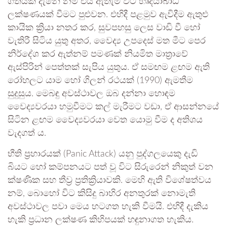
ගතියක් දැනේ නම් එය ඇතැම් විට හෘදයාබාධ
ලක්ෂණයක් වීමට පුළුවන. එහිදී පළමුව ඇවිදීම ඇතුළු
කායික ක්‍රියා නතර කර, සුවපහසු ලෙස වාඩි වී හෝ
වැතිරී සිටිය යුතු අතර, වෛද්‍ය උපදෙස් මත මීට පෙර
නිර්දේශ කර ඇත්නම් පමණක් නියමිත මාත්‍රාවේ
ඇස්පිරින් පෙත්තක් සැපිය යුතුය. ඒ සමඟම ළඟම ඇති
රෝහලට යාම හෝ ගිලන් රථයක් (1990) ඇමතීම
සුදුසුය. මෙබඳු අවස්ථාවල ඔබ දන්නා හොඳම
වෛද්‍යවරයා හමුවීමට කල් මැරීමට වඩා, ඒ ආසන්නයේ
සිටින ළඟම වෛද්‍යවරයා වෙත යොමු වීම ද අතිශය
වැදගත් ය.
භීති ප්‍රහාරයක් (Panic Attack) යනු පුද්ගලයෙකු දැඩි
බියට හෝ කම්පනයට පත් වූ විට සිරුරෙන් නිකුත් වන
ක්ෂණික සහ තීව්‍ර ප්‍රතික්‍රියාවකි. මෙහි ඇති විශේෂත්වය
නම්, බොහෝ විට කිසිදු බාහිර අනතුරක් නොමැති
අවස්ථාවල පවා මෙය හටගත හැකි වීමයි. එහිදී දැකිය
හැකි ප්‍රධාන ලක්ෂණ කිහිපයක් හඳුනාගත හැකිය.