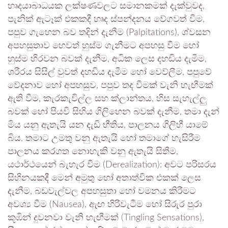
හෘදයාබාධයක ලක්ෂණවලට සමානකමක් දැක්වුවද,
පැනික් ඇටෑක් එකකදී හෘද ස්පන්දනය වේගවත් වීම,
පපුව ගැහෙන බව තදින් දැනීම (Palpitations), ශ්වසන
අපහසුතාව හෙවත් හුස්ම ගැනීමට අපහසු වීම හෝ
හුස්ම හිරවන බවක් දැනීම, අධික ලෙස දහඩිය දැමීම,
ශරීරය සිසිල් වුවත් දහඩිය දැමීම හෝ වෙව්ලීම, පපුවේ
වේදනාව හෝ අපහසුව, පපුව තද වීමක් වැනි හැඟීමක්
ඇති වීම, කැරකැවිල්ල සහ ක්ලාන්තය, හිස සැහැල්ලු
බවක් හෝ පියවි සිහිය ගිලිහෙන බවක් දැනීම, තමා දැන්
මිය යනු ඇතැයි යන දැඩි භීතිය, පාලනය ගිලිහී යාමේ
බිය, තමාට උමතු වනු ඇතැයි හෝ තමාගේ හැසිරීම
පාලනය කරගත නොහැකි වනු ඇතැයි සිතීම,
යථාර්ථයෙන් බැහැර වීම (Derealization): අවට පරිසරය
සිහිනයකදී මෙන් අමුතු හෝ අතාත්වික එකක් ලෙස
දැනීම, බඩවැල්වල අපහසුතා හෝ වමනය කිරීමට
අවශ්‍ය වීම (Nausea), ඇඟ හිරිවැටීම හෝ සිරුර පුරා
කූඹින් දුවනවා වැනි හැඟීමක් (Tingling Sensations),