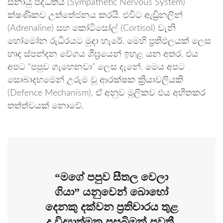
ස්නායු පද්ධතිය (Sympathetic Nervous System)
ක්ෂණිකව උත්තේජනය කරයි. එවිට ඇඩ්‍රිනලින්
(Adrenaline) සහ කෝටිසෝල් (Cortisol) වැනි
හෝමෝන රුධිරයට මුදා හැරේ. මෙහි ප්‍රතිඵලයක් ලෙස
හෘද ස්පන්දන වේගය ශීඝ්‍රයෙන් ඉහළ යන අතර, එය
අපට “පපුව ගැහෙනවා” ලෙස දැනේ. මෙය අපට
සොබාදහමෙන් උරුම වූ ආරක්ෂක ක්‍රියාවලියකි
(Defence Mechanism). ඒ අනුව මූලිකව එය අහිතකර
තත්ත්වයක් නොවේ.
“මගේ පපුව සීතල වෙලා
ගියා” යනුවෙන් බොහෝ
දෙනකු දක්වන ප්‍රතිචාරය තුළ
ද විද්‍යාත්මක පසුබිමක් පවතී.