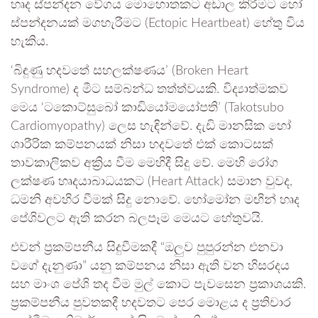
හෘද ස්පන්දන වේගය මොහොතකට අඩාල කිරීමට හෝ
ස්පන්දනයක් මගහැරීමට (Ectopic Heartbeat) හේතු විය
හැකිය.
‘බිඳුණු හදවතේ සහලක්ෂණය’ (Broken Heart
Syndrome) ද මීට සම්බන්ධ තත්ත්වයකි. විද්‍යාත්මකව
මෙය ‘ටකොට්සුබෝ කාඩියෝමයෝපති’ (Takotsubo
Cardiomyopathy) ලෙස හැඳින්වේ. දැඩි මානසික හෝ
ශාරීරික කම්පනයක් නිසා හදවතේ එක් කොටසක්
තාවකාලිකව අක්‍රිය වීම මෙහිදී සිදු වේ. මෙහි රෝග
ලක්ෂණ හෘදයාබාධයකට (Heart Attack) සමාන වුවද,
ධමනි අවහිර වීමක් සිදු නොවේ. හෝමෝන මඟින් හෘද
පේශිවලට ඇති කරන බලපෑම මෙයට හේතුවයි.
එවන් ප්‍රකම්පනීය සිදුවීමකදී “ඔලුව පුපුරන්න එනවා
වගේ දැනුණා” යනු කම්පනය නිසා ඇති වන හිසරදය
සහ මාංශ පේශි තද වීම මුල් කොට පැවසෙන ප්‍රකාශයකි.
ප්‍රකම්පනීය පුවතකදී හදවතට පෙර මොළය ද ප්‍රතිචාර