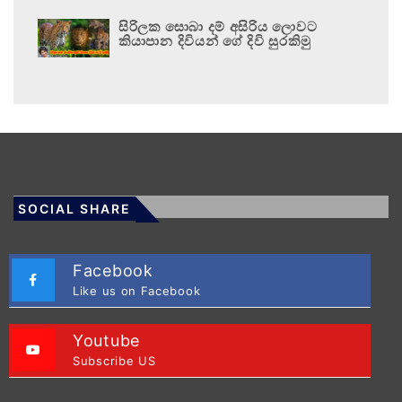
සිරිලක සොබා දම් අසිරිය ලොවට
කියාපාන දිවියන් ගේ දිවි සුරකිමු
SOCIAL SHARE
Facebook
Like us on Facebook
Youtube
Subscribe US