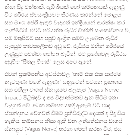
නිසා සිදු වන්නකි. දැඩි බියක් හෝ කම්පනයක් දැනුණු
විට ශරීරය ස්වයංක්‍රීයවම තීරණය කරන්නේ මොළය
සහ මාංශ පේශි ඇතුළු වැදගත් ඉන්ද්‍රියයන් ආරක්ෂා කර
ගැනීමටයි. එවිට පර්යන්ත රුධිර වාහිනී සංකෝචනය වී,
සම මතුපිටට සහ පපුව ආශ්‍රිත සමට ලැබෙන රුධිර
සැපයුම තාවකාලිකව අඩු වේ. රුධිරය මඟින් ශරීරයේ
උණුසුම පවත්වා ගන්නා බැවින්, එම ප්‍රදේශවල රුධිරය
අඩුවීම “සීතල වීමක්” ලෙස අපට දැනේ.
එවන් ප්‍රකම්පනීය අවස්ථාවල “හාට් එක එක පාරටම
නැවතුණා වගේ දැනුණා” යනුවෙන් පවසන ප්‍රකාශය
සහ එහිලා වාගස් ස්නායුවේ බලපෑම (Vagus Nerve
Impact) පිළිබඳව ද අප විද්‍යාත්මකව දැන සිටීම ඉතා
වැදගත් වේ. අධික කම්පනයකදී ඇතැම් විට හෘද
ස්පන්දනය වේගවත් වීමට ප්‍රතිවිරුද්ධ දෙයක් ද සිදු විය
හැකිය. කම්පනය නිසා ඇති වන උත්තේජනය වාගස්
ස්නායුව (Vagus Nerve) හරහා ගමන් කරන විට, එය