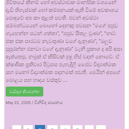
ජීවිතයේ කිනම් හෝ අවස්ථාවක මානසික වශයෙන්
දැඩි තිගැස්මක් හෝ කම්පනයක් ඇති වීමේ අවකාශය
පොදුවේ අප කා තුළත් පවතී. එවන් අවස්ථා
සම්බන්ධයෙන් බොහෝ දෙනකු පවසන “මගේ පපුව
ගැහෙන්න පටන් ගත්තා”, “පපුව සීතල වුණා”, “හාට්
එක එක පාරටම නැවතුණා වගේ දැනුණා”, “ඔලුව
පුපුරන්න එනවා වගේ දැනුණා” වැනි ප්‍රකාශ ද අපි අසා
ඇත්තෙමු. නමුත් ඒ කිසිවක් හුදු හිස් වදන් නොවේ. ඒ
ක්ෂණික ප්‍රතිචාර පිටුපස පැහැදිලි ජෛව විද්‍යාත්මක
සහ මනෝ විද්‍යාත්මක පදනමක් පවතී. මෙයින් අපගේ
මොළය සහ හෘදය වස්තුව …
වැඩිපුර කියවන්න
විනිවිද සායනය
May 22, 2026
/