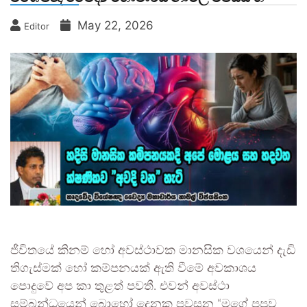
May 22, 2026
Editor
ජීවිතයේ කිනම් හෝ අවස්ථාවක මානසික වශයෙන් දැඩි
තිගැස්මක් හෝ කම්පනයක් ඇති වීමේ අවකාශය
පොදුවේ අප කා තුළත් පවතී. එවන් අවස්ථා
සම්බන්ධයෙන් බොහෝ දෙනකු පවසන “මගේ පපුව