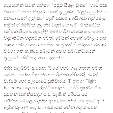
ගැහෙන්න පටන් ගත්තා”, “පපුව සීතල වුණා”, “හාට් එක
එක පාරටම නැවතුණා වගේ දැනුණා”, “ඔලුව පුපුරන්න
එනවා වගේ දැනුණා” වැනි ප්‍රකාශ ද අපි අසා ඇත්තෙමු.
නමුත් ඒ කිසිවක් හුදු හිස් වදන් නොවේ. ඒ ක්ෂණික
ප්‍රතිචාර පිටුපස පැහැදිලි ජෛව විද්‍යාත්මක සහ මනෝ
විද්‍යාත්මක පදනමක් පවතී. මෙයින් අපගේ මොළය සහ
හෘදය වස්තුව අතර පවතින සෘජු සන්නිවේදනය මනාව
වටහා ගත හැකිය. එබැවින් අප ඒ සම්බන්ධයෙන්
දැනුවත්ව සිටීම ද ඉතා වැදගත් ය.
එහිදී සුලබවම ඇසෙන “මගේ පපුව ගැහෙන්න පටන්
ගත්තා” යන්න විද්‍යාත්මකව විස්තර කිරීමේදී ‘සටන්
වැදීමේ හෝ පලායාමේ ප්‍රතිචාරය’ (Fight or Flight
Response) ලෙස හැඳින්විය හැකිය. හදිසි ප්‍රකම්පනීය
පුවතක් සන්නිවේදනය වූ සැණින් ශරීරය එය
තර්ජනයක් ලෙස දකින අතර, එසැනින් මොළයේ ඇති
ඇමිග්ඩලා (Amygdala) කොටස මඟින් අනුකම්පක