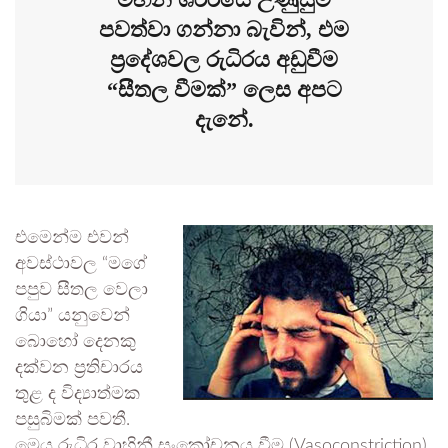
පවත්වා ගන්නා බැවින්, එම
ප්‍රදේශවල රුධිරය අඩුවීම
“සීතල වීමක්” ලෙස අපට
දැනේ.
එමෙන්ම එවන්
අවස්ථාවල “මගේ
පපුව සීතල වෙලා
ගියා” යනුවෙන්
බොහෝ දෙනකු
දක්වන ප්‍රතිචාරය
තුළ ද විද්‍යාත්මක
පසුබිමක් පවතී.
මෙය රුධිර වාහිනී සංකෝචනය වීම (Vasoconstriction)