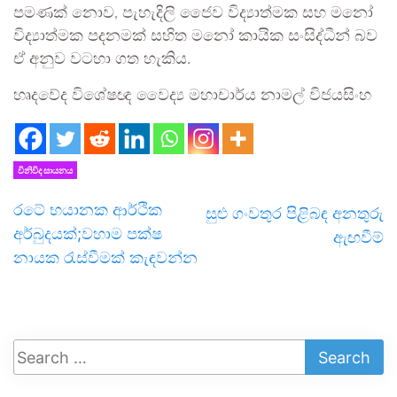
පමණක් නොව, පැහැදිලි ජෛව විද්‍යාත්මක සහ මනෝ
විද්‍යාත්මක පදනමක් සහිත මනෝ කායික සංසිද්ධීන් බව
ඒ අනුව වටහා ගත හැකිය.
හෘදවේද විශේෂඥ වෛද්‍ය මහාචාර්ය නාමල් විජයසිංහ
විනිවිද සායනය
රටේ භයානක ආර්ථික
සුළු ගංවතුර පිළිබඳ අනතුරු
අර්බුදයක්;වහාම පක්ෂ
ඇඟවීම්
නායක රැස්වීමක් කැඳවන්න