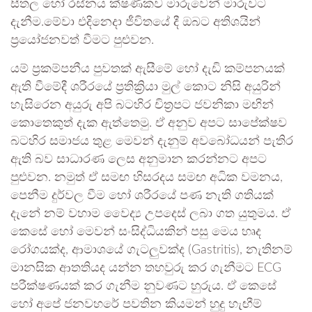
සීතල හෝ රස්නය ක්ෂණිකව මාරුවෙන් මාරුවට
දැනීම.මේවා එදිනෙදා ජීවිතයේ දී ඔබට අතිශයින්
ප්‍රයෝජනවත් වීමට පුළුවන.
යම් ප්‍රකම්පනීය පුවතක් ඇසීමේ හෝ දැඩි කම්පනයක්
ඇති වීමේදී ශරීරයේ ප්‍රතික්‍රියා මුල් කොට නිසි අයුරින්
හැසිරෙන අයුරු අපි බටහිර චිත්‍රපට ජවනිකා මඟින්
කොතෙකුත් දැක ඇත්තෙමු. ඒ අනුව අපට සාපේක්ෂව
බටහිර සමාජය තුළ මෙවන් දැනුම් අවබෝධයන් පැතිර
ඇති බව සාධාරණ ලෙස අනුමාන කරන්නට අපට
පුළුවන. නමුත් ඒ සමඟ හිසරදය සමඟ අධික වමනය,
පෙනීම දුර්වල වීම හෝ ශරීරයේ පණ නැති ගතියක්
දැනේ නම් වහාම වෛද්‍ය උපදෙස් ලබා ගත යුතුමය. ඒ
කෙසේ හෝ මෙවන් සංසිද්ධියකින් පසු මෙය හෘද
රෝගයක්ද, ආමාශයේ ගැටලුවක්ද (Gastritis), නැතිනම්
මානසික ආතතියද යන්න තහවුරු කර ගැනීමට ECG
පරීක්ෂණයක් කර ගැනීම නුවණට හුරුය. ඒ කෙසේ
හෝ අපේ ජනවහරේ පවතින කියමන් හුදු හැඟීම්