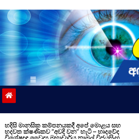
Skip
to
content
vinivida.lk
හදිසි මානසික කම්පනයකදී අපේ මොළය සහ
හදවත ක්ෂණිකව “අවදි වන” හැටි – හෘදවේද
විශේෂඥ වෛද්‍ය මහාචාර්ය නාමල් විජයසිංහ