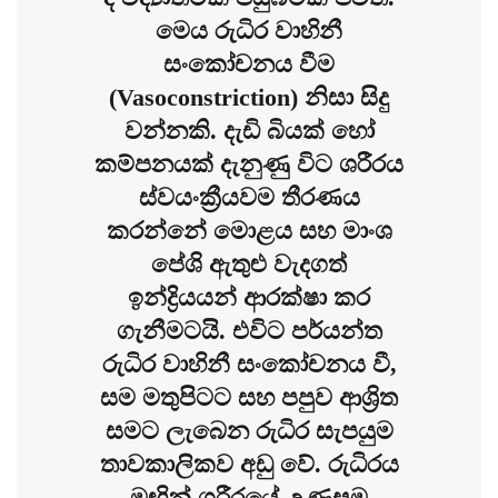
මෙය රුධිර වාහිනී
සංකෝචනය වීම
(Vasoconstriction) නිසා සිදු
වන්නකි. දැඩි බියක් හෝ
කම්පනයක් දැනුණු විට ශරීරය
ස්වයංක්‍රීයවම තීරණය
කරන්නේ මොළය සහ මාංශ
පේශි ඇතුළු වැදගත්
ඉන්ද්‍රියයන් ආරක්ෂා කර
ගැනීමටයි. එවිට පර්යන්ත
රුධිර වාහිනී සංකෝචනය වී,
සම මතුපිටට සහ පපුව ආශ්‍රිත
සමට ලැබෙන රුධිර සැපයුම
තාවකාලිකව අඩු වේ. රුධිරය
මඟින් ශරීරයේ උණුසුම