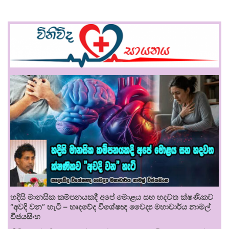
හදිසි මානසික කම්පනයකදී අපේ මොළය සහ හදවත ක්ෂණිකව
“අවදි වන” හැටි – හෘදවේද විශේෂඥ වෛද්‍ය මහාචාර්ය නාමල්
විජයසිංහ