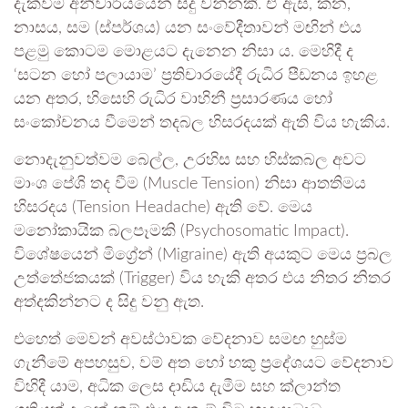
දැක්වීම අනිවාර්යයෙන් සිදු වන්නකි. ඒ ඇස, කන,
නාසය, සම (ස්පර්ශය) යන සංවේදීතාවන් මඟින් එය
පළමු කොටම මොළයට දැනෙන නිසා ය. මෙහිදී ද
‘සටන හෝ පලායාම’ ප්‍රතිචාරයේදී රුධිර පීඩනය ඉහළ
යන අතර, හිසෙහි රුධිර වාහිනී ප්‍රසාරණය හෝ
සංකෝචනය වීමෙන් තදබල හිසරදයක් ඇති විය හැකිය.
නොදැනුවත්වම බෙල්ල, උරහිස සහ හිස්කබල අවට
මාංශ පේශි තද වීම (Muscle Tension) නිසා ආතතිමය
හිසරදය (Tension Headache) ඇති වේ. මෙය
මනෝකායික බලපෑමකි (Psychosomatic Impact).
විශේෂයෙන් මිග්‍රේන් (Migraine) ඇති අයකුට මෙය ප්‍රබල
උත්තේජකයක් (Trigger) විය හැකි අතර එය නිතර නිතර
අත්දකින්නට ද සිදු වනු ඇත.
එහෙත් මෙවන් අවස්ථාවක වේදනාව සමඟ හුස්ම
ගැනීමේ අපහසුව, වම් අත හෝ හකු ප්‍රදේශයට වේදනාව
විහිදී යාම, අධික ලෙස දාඩිය දැමීම සහ ක්ලාන්ත