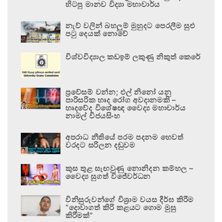
හිටපු මානව විද්‍යා මහාචාර්ය
නැව් වලින් බහලුම් මුහුදට පෙරලීම සුළු
පටු දෙයක් නොවේ
විශ්වවිද්‍යාල කඩඉම් ලකුණු නිකුත් කෙරේ
ප්‍රවේසම් වන්න; එල් නිනෝ යනු
පාරිසරික හෘද රෝග අවදානමකි –
හෘදවේද විශේෂඥ වෛද්‍ය මහාචාර්ය
නාමල් විජයසිංහ
අපරාධ නීතියේ පරම පදනම හෙවත්
වරදට සරිලන දඬුවම
කුස තුළ සැඟවුණු නොනිදන කම්හල –
වෛද්‍ය සුගත් විජේවර්ධන
විනිසුරුවන්ගේ විශ්‍රාම වයස දීර්ඝ කිරීම
“දොවාගත් කිරි කළයට ගොම මුසු
කිරීමක්”