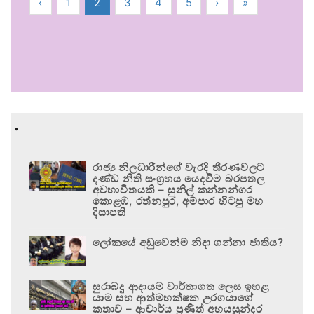
‹
1
2
3
4
5
›
»
.
රාජ්‍ය නිලධාරීන්ගේ වැරදි තීරණවලට
දණ්ඩ නීති සංග්‍රහය යෙදවීම බරපතල
අවභාවිතයකි – සුනිල් කන්නන්ගර
කොළඹ, රත්නපුර, අම්පාර හිටපු මහ
දිසාපති
ලෝකයේ අඩුවෙන්ම නිදා ගන්නා ජාතිය?
සුරාබදු ආදායම වාර්තාගත ලෙස ඉහළ
යාම සහ ආත්මභක්ෂක උරගයාගේ
කතාව – ආචාර්ය ප්‍රණීත් අභයසුන්දර