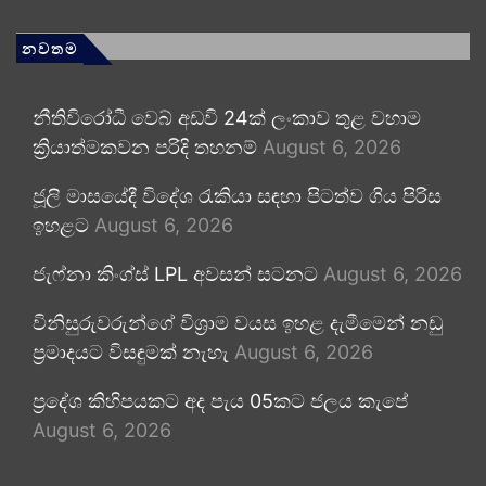
නවතම
නීතිවිරෝධී වෙබ් අඩවි 24ක් ලංකාව තුළ වහාම
ක්‍රියාත්මකවන පරිදි තහනම්
August 6, 2026
ජූලි මාසයේදී විදේශ රැකියා සඳහා පිටත්ව ගිය පිරිස
ඉහළට
August 6, 2026
ජැෆ්නා කිංග්ස් LPL අවසන් සටනට
August 6, 2026
විනිසුරුවරුන්ගේ විශ්‍රාම වයස ඉහළ දැමීමෙන් නඩු
ප්‍රමාදයට විසඳුමක් නැහැ
August 6, 2026
ප්‍රදේශ කිහිපයකට අද පැය 05කට ජලය කැපේ
August 6, 2026