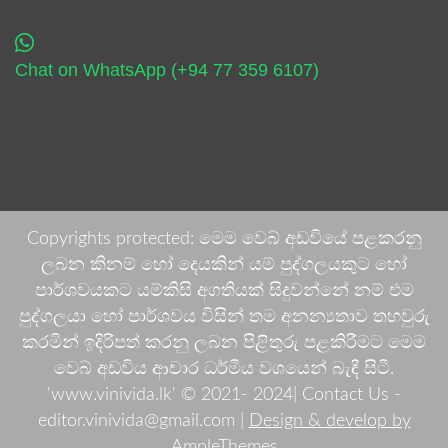
Chat on WhatsApp (+94 77 359 6107)
Copyrights protected: මෙම වෙබ් අඩවියේ පළකරනු
ලබන කිනම් හෝ දෙයකින් යම් පුද්ගලයකුට හෝ
පාර්ශවයකට යම්කිසි අගතියක් සිදුවන්නේ නම් එම
පුද්ගලයා හෝ පාර්ශවය විසින් තම අනන්‍යතාව තහවුරු
කරමින් ඉදිරිපත් කරනු ලබන පිළිතුරු පළකිරීමට මෙම
වෙබ් අඩවිය ආචාර ධර්මීය වශයෙන් බැඳී සිටී.
'www.vinivida.lk' © 2021- 2024| Contact Us -
editor.vinivida@gmail.com |
Design & develop by
AmpleThemes