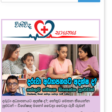
දරුවා අධ්‍යාපනයට අදක්ෂ ද?; හේතුව මෙතන තියෙන්න
පුළුවන් – විශේෂඥ මනෝ වෛද්‍ය වෛද්‍ය රුමී රූබන්