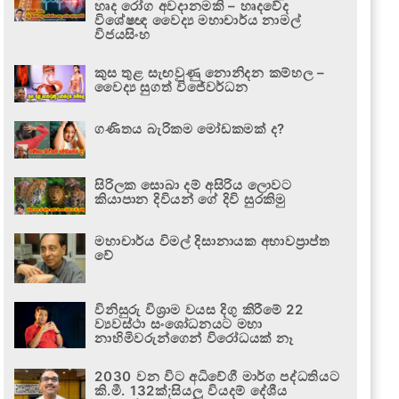
හෘද රෝග අවදානමකි – හෘදවේද
විශේෂඥ වෛද්‍ය මහාචාර්ය නාමල්
විජයසිංහ
කුස තුළ සැඟවුණු නොනිදන කම්හල –
වෛද්‍ය සුගත් විජේවර්ධන
ගණිතය බැරිකම මෝඩකමක් ද?
සිරිලක සොබා දම් අසිරිය ලොවට
කියාපාන දිවියන් ගේ දිවි සුරකිමු
මහාචාර්ය විමල් දිසානායක අභාවප්‍රාප්ත
වේ
විනිසුරු විශ්‍රාම වයස දිගු කිරීමේ 22
ව්‍යවස්ථා සංශෝධනයට මහා
නාහිමිවරුන්ගෙන් විරෝධයක් නෑ
2030 වන විට අධිවේගී මාර්ග පද්ධතියට
කි.මී. 132ක්;සියලු වියදම් දේශීය