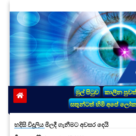
Skip
to
content
vinivida.lk
මුල් පිටුව
කාලීන පුවත
සතුන්ටත් හිමි අපේ ලෝ
හදිසි විදුලිය මිලදී ගැනීමට අවසර දෙයි