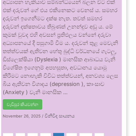
අධ්‍යාපන හැකියාව සම්බන්ධයෙන් බලන විට එක්
එක් දරුවන් ගේ එය එකිනෙකට වෙනස් ය. සමහර
දරුවන් ඉගෙනීමට දක්ෂ නැත. තවත් සමහර
දරුවන් දක්ෂතාවය තිබුණත් උනන්දුව අඩු ය. මේ
කුමක් වුවද එහි අවසන් ප්‍රතිඵලය වන්නේ දරුවා
අධ්‍යාපනයේ දී පසුගාමී වීම ය. දරුවන් තුළ මෙවැනි
තත්ත්වයක් ඇතිවන හේතු බුද්ධි වර්ධනයේ ගැටලු,
ඩිස්ලෙක්ෂියා (Dyslexia ) මානසික ආබාධය වැනි
විශේෂිත ඉගෙනුම් අපහසුතා, අවධානය යොමු
කිරීමට නොහැකි විවිධ තත්ත්වයන්, අනවශ්‍ය ලෙස
බිය ඇතිවන විශාදය (depression ), කාංසාව
(Anxiety ) වැනි මානසික …
වැඩිපුර කියවන්න
විනිවිද සායනය
November 26, 2025
/