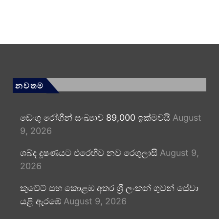
නවතම
ඩෙංගු රෝගීන් සංඛ්‍යාව 89,000 ඉක්මවයි
August
9, 2026
ශබ්ද දූෂණයට එරෙහිව නව රෙගුලාසි
August 9,
2026
කුවේට් සහ කොළඹ අතර ශ්‍රී ලංකන් ගුවන් සේවා
යළි ඇරඹේ
August 9, 2026