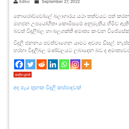
September 27, 2022
Editor
නොරොච්චෝලේ බලාගාරය යථා තත්වයට පත් කරන තෙක්
මහජන උපයෝගිතා කොමිසමේ අනුමැතිය හිමිව ඇති බ
බවත් විදුලිබල හා බලශක්ති අමාත්‍ය කංචන විජේසේ
විදුලි ජනනය පවත්වාගෙන යාමට අවශ්‍ය ඩීසල්, නැප්
හරහා විදුලිබල මණ්ඩලයට ලබාදෙන බව ද අමාත්‍යවරයා
කාලීන පුවත්
අද පැය තුනක විදුලි කප්පාදුවක්