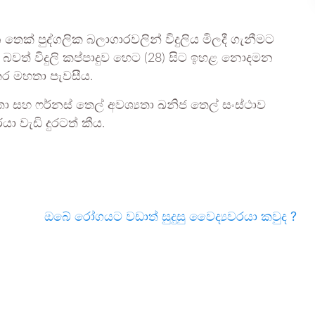
 පුද්ගලික බලාගාරවලින් විදුලිය මිලදී ගැනීමට
වත් විදුලි කප්පාදුව හෙට (28) සිට ඉහළ නොදමන
කර මහතා පැවසීය.
තා සහ ෆර්නස් තෙල් අවශ්‍යතා ඛනිජ තෙල් සංස්ථාව
 වැඩි දුරටත් කීය.
ඔබේ රෝගයට වඩාත් සුදුසු වෛද්‍යවරයා කවුද ?