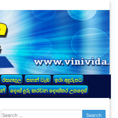
රසගඟුල
පහන් ටැඹ
ඉරා අදුරුපට
න්
දොස් දුරු කරවන දොස්තර උපදෙස්