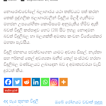
නොරොච්චෝලේ බලාගාරය යථා තත්වයට පත් කරන
තෙක් පුද්ගලික බලාගාරවලින් විදුලිය මිලදී ගැනීමට
මහජන උපයෝගිතා කොමිසමේ අනුමැතිය හිමිව ඇති
බවත් විදුලි කප්පාදුව හෙට (28) සිට ඉහළ නොදමන
බවත් විදුලිබල හා බලශක්ති අමාත්‍ය කංචන විජේසේකර
මහතා පැවසීය.
විදුලි ජනනය පවත්වාගෙන යාමට අවශ්‍ය ඩීසල්, නැප්තා
සහ ෆර්නස් තෙල් අවශ්‍යතා ඛනිජ තෙල් සංස්ථාව හරහා
විදුලිබල මණ්ඩලයට ලබාදෙන බව ද අමාත්‍යවරයා වැඩි
දුරටත් කීය.
කාලීන පුවත්
අද පැය තුනක විදුලි
ඔබේ රෝගයට වඩාත් සුදුසු