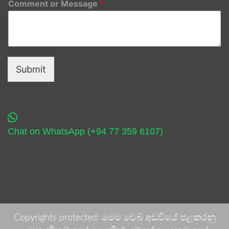
Comment or Message
*
Submit
Chat on WhatsApp (+94 77 359 6107)
Copyrights protected: මෙම වෙබ් අඩවියේ පළකරනු