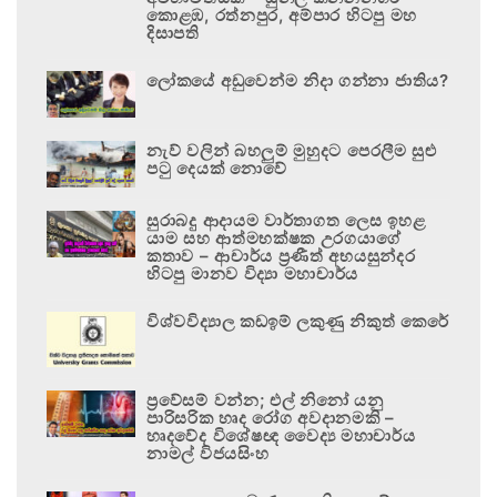
කොළඹ, රත්නපුර, අම්පාර හිටපු මහ
දිසාපති
ලෝකයේ අඩුවෙන්ම නිදා ගන්නා ජාතිය?
නැව් වලින් බහලුම් මුහුදට පෙරලීම සුළු
පටු දෙයක් නොවේ
සුරාබදු ආදායම වාර්තාගත ලෙස ඉහළ
යාම සහ ආත්මභක්ෂක උරගයාගේ
කතාව – ආචාර්ය ප්‍රණීත් අභයසුන්දර
හිටපු මානව විද්‍යා මහාචාර්ය
විශ්වවිද්‍යාල කඩඉම් ලකුණු නිකුත් කෙරේ
ප්‍රවේසම් වන්න; එල් නිනෝ යනු
පාරිසරික හෘද රෝග අවදානමකි –
හෘදවේද විශේෂඥ වෛද්‍ය මහාචාර්ය
නාමල් විජයසිංහ