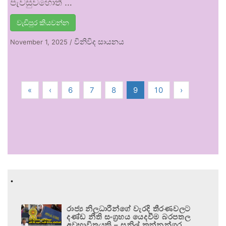
පැවසුවහොත් …
වැඩිපුර කියවන්න
විනිවිද සායනය
November 1, 2025
/
«
‹
6
7
8
9
10
›
.
රාජ්‍ය නිලධාරීන්ගේ වැරදි තීරණවලට
දණ්ඩ නීති සංග්‍රහය යෙදවීම බරපතල
අවභාවිතයකි – සුනිල් කන්නන්ගර