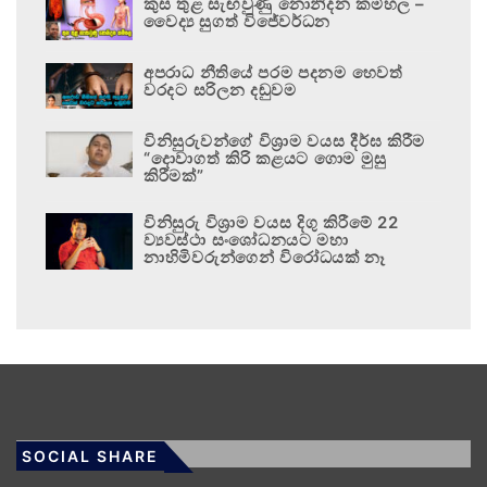
කුස තුළ සැඟවුණු නොනිදන කම්හල –
වෛද්‍ය සුගත් විජේවර්ධන
අපරාධ නීතියේ පරම පදනම හෙවත්
වරදට සරිලන දඬුවම
විනිසුරුවන්ගේ විශ්‍රාම වයස දීර්ඝ කිරීම
“දොවාගත් කිරි කළයට ගොම මුසු
කිරීමක්”
විනිසුරු විශ්‍රාම වයස දිගු කිරීමේ 22
ව්‍යවස්ථා සංශෝධනයට මහා
නාහිමිවරුන්ගෙන් විරෝධයක් නෑ
SOCIAL SHARE