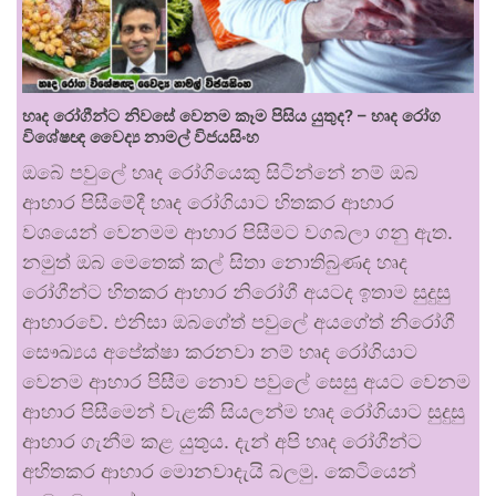
හෘද රෝගීන්ට නිවසේ වෙනම කෑම පිසිය යුතුද? – හෘද රෝග
විශේෂඥ වෛද්‍ය නාමල් විජයසිංහ
ඔබේ පවුලේ හෘද රෝගියෙකු සිටින්නේ නම් ඔබ
ආහාර පිසීමේදී හෘද රෝගියාට හිතකර ආහාර
වශයෙන් වෙනමම ආහාර පිසීමට වගබලා ගනු ඇත.
නමුත් ඔබ මෙතෙක් කල් සිතා නොතිබුණද හෘද
රෝගීන්ට හිතකර ආහාර නිරෝගී අයටද ඉතාම සුදුසු
ආහාරවේ. එනිසා ඔබගේත් පවුලේ අයගේත් නිරෝගී
සෞඛ්‍යය අපේක්ෂා කරනවා නම් හෘද රෝගියාට
වෙනම ආහාර පිසීම නොව පවුලේ සෙසු අයට වෙනම
ආහාර පිසීමෙන් වැළකී සියලන්ම හෘද රෝගියාට සුදුසු
ආහාර ගැනීම කළ යුතුය. දැන් අපි හෘද රෝගීන්ට
අහිතකර ආහාර මොනවාදැයි බලමු. කෙටියෙන්