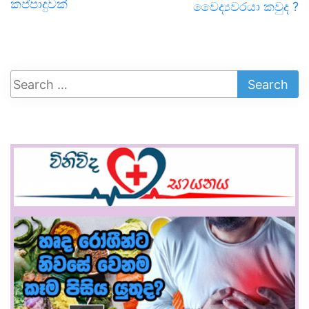
කප්පාදුවක්
වෛද්‍යවරයා කවුද ?