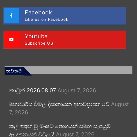
Facebook
Like us on Facebook
Youtube
Subscribe US
නවතම
කාටූන් 2026.08.07
August 7, 2026
මහාචාර්ය විමල් දිසානායක අභාවප්‍රාප්ත වේ
August
7, 2026
කල් ඉකුත් වූ ඖෂධ තොගයක් සමඟ සැපයුම්
ආයතනයක් වටලයි
August 7, 2026