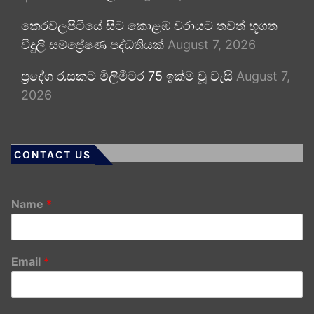
කෙරවලපිටියේ සිට කොළඹ වරායට තවත් භූගත
විදුලි සම්ප්‍රේෂණ පද්ධතියක්
August 7, 2026
ප්‍රදේශ රැසකට මිලිමීටර 75 ඉක්ම වූ වැසි
August 7,
2026
CONTACT US
Name
*
Email
*