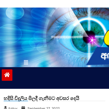
Skip
to
content
vinivida.lk
හදිසි විදුලිය මිලදී ගැනීමට අවසර දෙයි
September 27, 2022
Editor